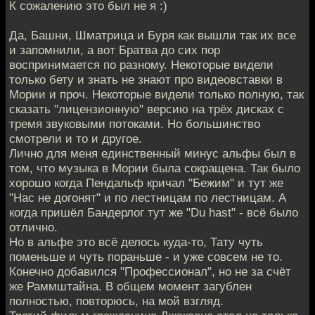
К сожалению это был не я :)
Да, Башни, Шматрица и Буря как вышли так их все
и запомнили, а вот Братва до сих пор
воспринимается по разному. Некоторые видели
только бету и знать не знают про видеовставки в
Мории и проч. Некоторые видели только полную, так
сказать "лицензионную" версию на трёх дисках с
тремя звуковыми потоками. Но большинство
смотрели и то и другое.
Лично для меня единственный минус альфы был в
том, что музыка в Мории была сокращена. Так было
хорошо когда Пендальф кричал "Бежим" и тут же
"Нас не догонят" и по лестницам по лестницам. А
когда пришёл Бандерлог тут же "Du hast" - всё было
отлично.
Но в альфе это всё делось куда-то, Тату чуть
поменьше и чуть пораньше - и уже совсем не то.
Конечно добавился "Профессионал", но не за счёт
же Раммштайна. В общем момент загублен
полностью, повторюсь, на мой взгляд.