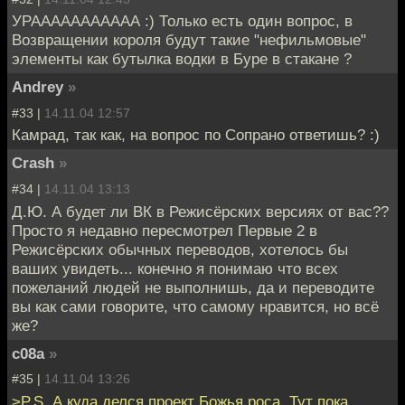
УРААААААААААА :) Только есть один вопрос, в
Возвращении короля будут такие "нефильмовые"
элементы как бутылка водки в Буре в стакане ?
Andrey
»
#33 |
14.11.04 12:57
Камрад, так как, на вопрос по Сопрано ответишь? :)
Crash
»
#34 |
14.11.04 13:13
Д.Ю. А будет ли ВК в Режисёрских версиях от вас??
Просто я недавно пересмотрел Первые 2 в
Режисёрских обычных переводов, хотелось бы
ваших увидеть... конечно я понимаю что всех
пожеланий людей не выполнишь, да и переводите
вы как сами говорите, что самому нравится, но всё
же?
c08a
»
#35 |
14.11.04 13:26
>P.S. А куда делся проект Божья роса. Тут пока