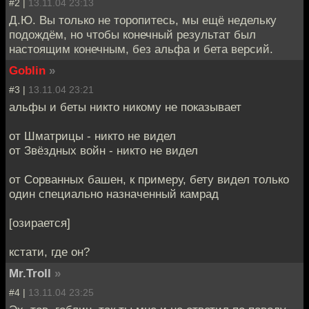
#2 |
13.11.04 23:13
Д.Ю. Вы только не торопитесь, мы ещё недельку
подождём, но чтобы конечный результат был
настоящим конечным, без альфа и бета версий.
Goblin
»
#3 |
13.11.04 23:21
альфы и беты никто никому не показывает
от Шматрицы - никто не видел
от Звёздных войн - никто не видел
от Сорванных башен, к примеру, бету видел только
один специально назначенный камрад
[озирается]
кстати, где он?
Mr.Troll
»
#4 |
13.11.04 23:25