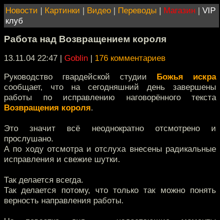
Новости
|
Картинки
|
Видео
|
Переводы
|
Магазин
|
VIP
клуб
Работа над Возвращением короля
13.11.04 22:47
|
Goblin
|
176 комментариев
Руководство гвардейской студии
Божья искра
сообщает, что на сегодняшний день завершены
работы по исправлению наговорённого текста
Возвращения короля
.
Это значит всё неоднократно отсмотрено и
прослушано.
А по ходу отсмотра и отслуха внесены радикальные
исправления и свежие шутки.
Так делается всегда.
Так делается потому, что только так можно понять
верность направления работы.