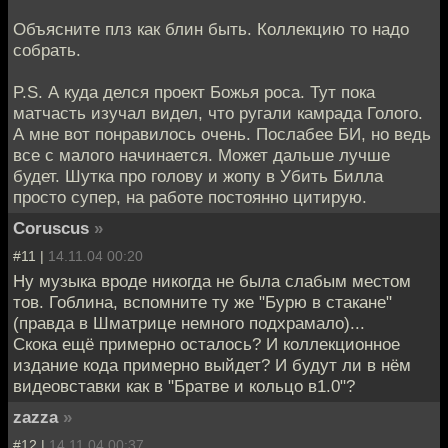
Объясните плз как блин быть. Коллекцию то надо
собрать.
P.S. А куда делся проект Божья роса. Тут пока
матчасть изучал видел, что ругали камрада Голого.
А мне вот понравилось очень. Послабее БИ, но ведь
все с малого начинается. Может дальше лучше
будет. Шутка про голову и жопу в Убить Билла
просто супер, на работе постоянно цитирую.
Coruscus
»
#11 |
14.11.04 00:20
Ну музыка вроде никогда не была слабым местом
тов. Гоблина, вспомните ту же "Бурю в стакане"
(правда в Шматрице немного подхрамало)...
Скока ещё примерно осталось? И коллекционное
издание кода примерно выйдет? И будут ли в нём
видеовставки как в "Братве и кольцо в1.0"?
zazza
»
#12 |
14.11.04 00:37