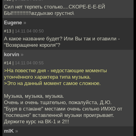
Сил нет терпеть столько....СКОРЕ-Е-Е-ЕЙ
БЫ!!!!!!!!!!!!\вzдыхаю грустно\
Eugene
»
#13 |
14.11.04 00:50
А какое название будет? Или Вы так и отавили -
"Возвращение короля"?
korvin
»
#14 |
14.11.04 00:55
>На повестке дня - недостающие моменты
утончённого характера типа музыка.
>Это на данный момент самое сложное.
Музыка, музыка, музыка.
Очень и очень тщательно, пожалуйста, Д.Ю.
"Буря в стакане" местами очень сильно ИМХО от
"поспешно" вставленной музыки проигрывает.
Держите курс на ВК-1 и 2!!!
mIK
»