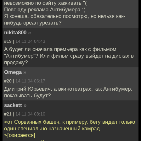
невозможно по сайту хаживать "(
Повсюду реклама Антибумера :(
Я конеша, обязательно посмотрю, но нельзя как-
нибудь ореал урезать?
nikita800
»
#19 |
14.11.04 04:43
А будет ли сначала премьера как с фильмом
"Антибумер"? Или фильм сразу выйдет на дисках в
продажу?
Omega
»
#20 |
14.11.04 06:17
Дмитрий Юрьевич, а вкинотеатрах, как Антибумер,
показывать будут?
sackett
»
#21 |
14.11.04 08:10
>от Сорванных башен, к примеру, бету видел только
один специально назначенный камрад
>[озирается]