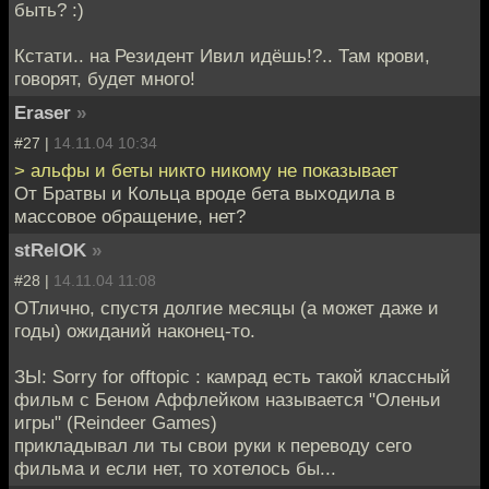
быть? :)
Кстати.. на Резидент Ивил идёшь!?.. Там крови,
говорят, будет много!
Eraser
»
#27 |
14.11.04 10:34
> альфы и беты никто никому не показывает
От Братвы и Кольца вроде бета выходила в
массовое обращение, нет?
stRelOK
»
#28 |
14.11.04 11:08
ОТлично, спустя долгие месяцы (а может даже и
годы) ожиданий наконец-то.
ЗЫ: Sorry for offtopic : камрад есть такой классный
фильм с Беном Аффлейком называется "Оленьи
игры" (Reindeer Games)
прикладывал ли ты свои руки к переводу сего
фильма и если нет, то хотелось бы...