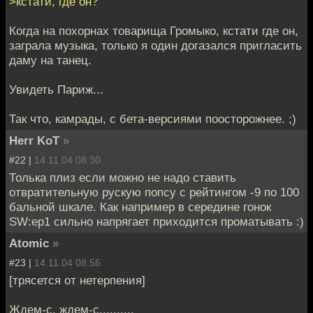
>кстати, где он?
Когда на похорнах товарища Громыко, кстати где он,
заграла музыка, только я один догазался пригласить
даму на танец.
Увидеть Париж...
Так что, камрады, с бета-версиями поосторожнее. ;)
Herr KoT
»
#22 |
14.11.04 08:30
Толька плиз если можно не надо ставить
отвратительную рускую попсу с рейтингом -9 по 100
бальной шкале. Как например в середине гонок
SW:ep1 сильно напрягает приходится проматывать :)
Atomic
»
#23 |
14.11.04 08:56
[трясется от нетерпения]
Ждем-с, ждем-с..........