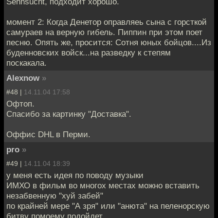
Sehnsucht, подходит хорошо.
момент 2: Когда Денетор оправляеь сына с горсткой
самураев на верную гибель. Пиппин при этом поет
песню. Опять же, просится: Сотня юных бойцов....Из
буденновских войск...на разведку к степям
поскакала.
Alexnow
»
#48 |
14.11.04 17:58
Офтоп.
Спасибо за картинку "Доставка".
Оффис DHL в Перми.
pro
»
#49 |
14.11.04 18:39
у меня есть идея по поводу музыки
ИМХО в фильм во многох местах можно вставить
незабвенную "хуй забей"
по крайней мере "А зря" или "анюта" на пеленорскую
битву помоему подойдет