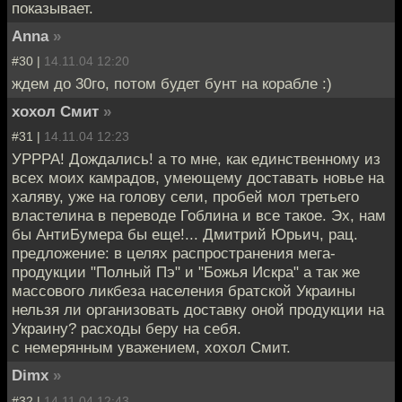
показывает.
Anna
»
#30 |
14.11.04 12:20
ждем до 30го, потом будет бунт на корабле :)
хохол Смит
»
#31 |
14.11.04 12:23
УРРРА! Дождались! а то мне, как единственному из
всех моих камрадов, умеющему доставать новье на
халяву, уже на голову сели, пробей мол третьего
властелина в переводе Гоблина и все такое. Эх, нам
бы АнтиБумера бы еще!... Дмитрий Юрьич, рац.
предложение: в целях распространения мега-
продукции "Полный Пэ" и "Божья Искра" а так же
массового ликбеза населения братской Украины
нельзя ли организовать доставку оной продукции на
Украину? расходы беру на себя.
с немерянным уважением, хохол Смит.
Dimx
»
#32 |
14.11.04 12:43