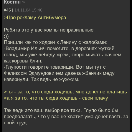
Костян
»
#45 |
14.11.04 15:46
>Про рекламу Антибумера
Ребята это у вас компы неправильные
:))
Пришли как то ходоки к Ленину с жалобами:
-Владимир Ильич помогите, в деревнях жуткий
голод, мы уже лебеду жрем, скоро мычать начнем
как коровы блин.
-Глупости говорите товарищи. Вот мы тут с
Феликсом Эдмундовичем давеча жбанчик меду
навернули. Так ведь не жужжим.
>ты - за то, что сюда ходишь, мне денег не платишь
>а я за то, что ты сюда ходишь - свои плачу
Так ведь это ваш выбор все таки. Глупо было бы
предполагать, что у вас не хватит ума денег взять за
свой труд.