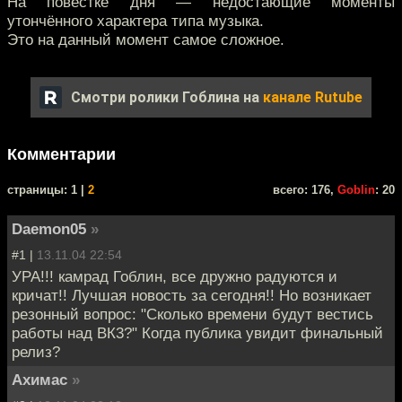
На повестке дня — недостающие моменты
утончённого характера типа музыка.
Это на данный момент самое сложное.
Смотри ролики Гоблина на
канале Rutube
Комментарии
cтраницы: 1 |
2
всего: 176,
Goblin
: 20
Daemon05
»
#1 |
13.11.04 22:54
УРА!!! камрад Гоблин, все дружно радуются и
кричат!! Лучшая новость за сегодня!! Но возникает
резонный вопрос: "Сколько времени будут вестись
работы над ВК3?" Когда публика увидит финальный
релиз?
Ахимас
»