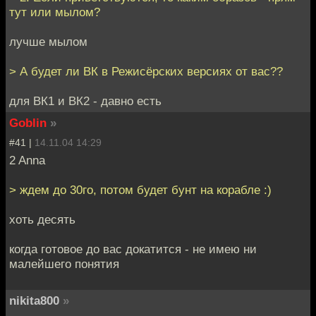
тут или мылом?
лучше мылом
> А будет ли ВК в Режисёрских версиях от вас??
для ВК1 и ВК2 - давно есть
Goblin
»
#41 |
14.11.04 14:29
2 Anna
> ждем до 30го, потом будет бунт на корабле :)
хоть десять
когда готовое до вас докатится - не имею ни
малейшего понятия
nikita800
»