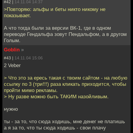
#42 |
14.11.04 14:37
>Повторяю: альфы и беты никто никому не
показывает.
А что тогда были за версии ВК-1, где в одном
переводе Гендальфа зовут Пендальфом, а в другом
Голым.
Goblin
»
#43 |
14.11.04 15:06
2 Veber
> Что это за ересь такая с твоим сайтом - на любую
ссылку по 3 (три!!!) раза кликать приходится, чтобы
пройти мимо рекламы.
> Ну разве можно быть ТАКИМ назойливым.
нужно
ты - за то, что сюда ходишь, мне денег не платишь
а я за то, что ты сюда ходишь - свои плачу