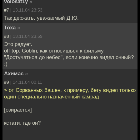
volosat1y
»
#7 |
13.11.04 23:53
Так держать, уважаемый Д.Ю.
Toxa
»
#8 |
13.11.04 23:59
Это радует.
off top: Goblin, как относишься к фильму
"Достучаться до небес", если конечно видел онный?
:)
Ахимас
»
#9 |
14.11.04 00:11
> от Сорванных башен, к примеру, бету видел только
один специально назначенный камрад
[озирается]
кстати, где он?