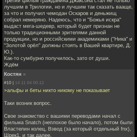
Третий фильм гражданина Джаксона стал не только
лучшим в Трилогии, но и лучшим так сказать вааще,
за что и получил чемодан Оскаров и деньжищ
собрал немеряно. Надеюсь, что и "Божья искра"
выдаст мега-шедевр, который будет признан не
только традиционными зрителями данной
продукции, но и российскими академиками ("Ника" и
"Золотой орёл" должны стоять в Вашей квартире, Д.
Ю.).
Как-то сумбурно получилось, зато от души.
Ждём
Костян
»
#10 |
14.11.04 00:12
>альфы и беты никто никому не показывает
Таки возник вопрос.
Свое знакомство с вашими переводами начал с
фильма Snatch (неплохое было начало), потом были
Властелин колец, Взвод (за который отдельный fnx),
Шрек1, и так далее.