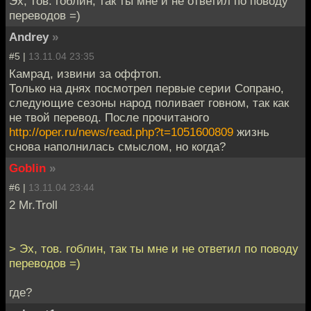
Эх, тов. гоблин, так ты мне и не ответил по поводу
переводов =)
Andrey
»
#5 |
13.11.04 23:35
Камрад, извини за оффтоп.
Только на днях посмотрел первые серии Сопрано,
следующие сезоны народ поливает говном, так как
не твой перевод. После прочитаного
http://oper.ru/news/read.php?t=1051600809
жизнь
снова наполнилась смыслом, но когда?
Goblin
»
#6 |
13.11.04 23:44
2 Mr.Troll
> Эх, тов. гоблин, так ты мне и не ответил по поводу
переводов =)
где?