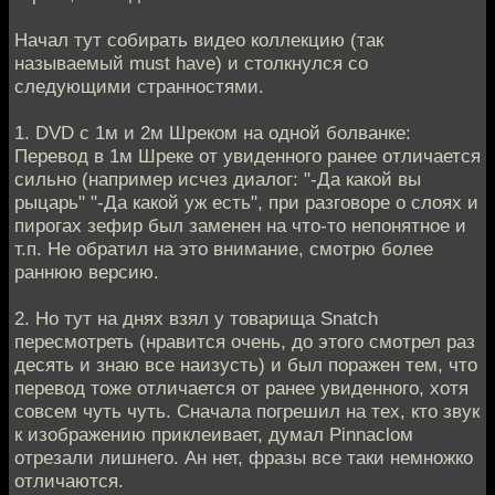
Начал тут собирать видео коллекцию (так
называемый must have) и столкнулся со
следующими странностями.
1. DVD c 1м и 2м Шреком на одной болванке:
Перевод в 1м Шреке от увиденного ранее отличается
сильно (например исчез диалог: "-Да какой вы
рыцарь" "-Да какой уж есть", при разговоре о слоях и
пирогах зефир был заменен на что-то непонятное и
т.п. Не обратил на это внимание, смотрю более
раннюю версию.
2. Но тут на днях взял у товарища Snatch
пересмотреть (нравится очень, до этого смотрел раз
десять и знаю все наизусть) и был поражен тем, что
перевод тоже отличается от ранее увиденного, хотя
совсем чуть чуть. Сначала погрешил на тех, кто звук
к изображению приклеивает, думал Pinnacloм
отрезали лишнего. Ан нет, фразы все таки немножко
отличаются.