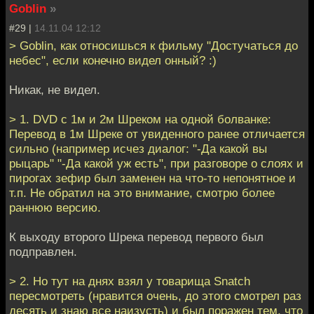
Goblin
»
#29 |
14.11.04 12:12
> Goblin, как относишься к фильму "Достучаться до
небес", если конечно видел онный? :)
Никак, не видел.
> 1. DVD c 1м и 2м Шреком на одной болванке:
Перевод в 1м Шреке от увиденного ранее отличается
сильно (например исчез диалог: "-Да какой вы
рыцарь" "-Да какой уж есть", при разговоре о слоях и
пирогах зефир был заменен на что-то непонятное и
т.п. Не обратил на это внимание, смотрю более
раннюю версию.
К выходу второго Шрека перевод первого был
подправлен.
> 2. Но тут на днях взял у товарища Snatch
пересмотреть (нравится очень, до этого смотрел раз
десять и знаю все наизусть) и был поражен тем, что