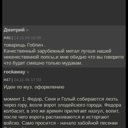
Дмитрий
»
#46 |
14.11.04 16:08
товарищь Гоблин .
Качественный зарубежный метал лучше нашей
некачественной попсы,и мне обидно что вы говорите
что будет смешно только мудакам.
rockaway
»
#47 |
14.11.04 17:03
Идеи по муз. оформлению
момент 1: Федор, Сеня и Голый собираются лезть
через гору, возле ворот злодейского города. Федора
колбасит, в это же времяч прилетает назгул, вопит,
после чего ворота распахиваются и исторгают
войско. Само просится - начало забойной песенки