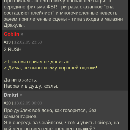
Про фильм - особо отмечу пропавшее нафиг в
середине фильма ФБР, три раза сказанное "она
составляет плейлист" и многочисленные невесть
зачем приплетенные сцены - типа захода в магазин
Дракулы.
Goblin
»
#19 |
12.02.05 23:59
2 RUSH
> Пока материал не дописан!
> Дима, не выноси ему хорошей оценки!
Да ни в жисть.
Насрали в душу, козлы.
Dmitri
»
#20 |
13.02.05 00:00
Про дубляж всё ясно, как говорится, без
комментариев.
Я в очередь за Снайпсом, чтобы убить Гойера, на
кой чёрт он ввёл ещё трёх персонажей?