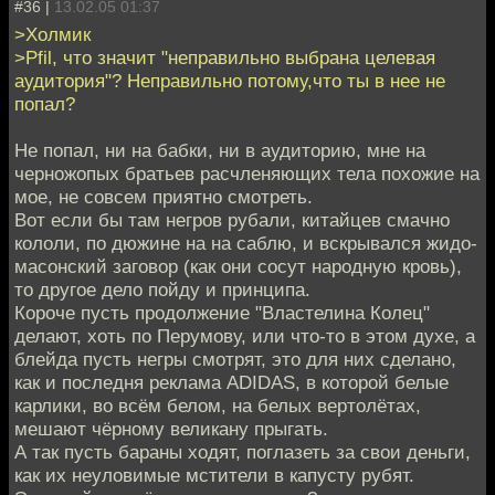
#36 |
13.02.05 01:37
>Холмик
>Pfil, что значит "неправильно выбрана целевая
аудитория"? Неправильно потому,что ты в нее не
попал?
Не попал, ни на бабки, ни в аудиторию, мне на
черножопых братьев расчленяющих тела похожие на
мое, не совсем приятно смотреть.
Вот если бы там негров рубали, китайцев смачно
кололи, по дюжине на на саблю, и вскрывался жидо-
масонский заговор (как они сосут народную кровь),
то другое дело пойду и принципа.
Короче пусть продолжение "Властелина Колец"
делают, хоть по Перумову, или что-то в этом духе, а
блейда пусть негры смотрят, это для них сделано,
как и последня реклама ADIDAS, в которой белые
карлики, во всём белом, на белых вертолётах,
мешают чёрному великану прыгать.
А так пусть бараны ходят, поглазеть за свои деньги,
как их неуловимые мстители в капусту рубят.