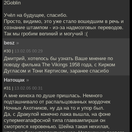
2Goblin
Учёл на будущее, спасибо.
Просто, видимо, это уже стало вошедшим в речь и
сознание штампом - из-за надмозговых переводов.
Так мы гробим великий и могучий :(
besz
»
#30 |
13.02.05 00:29
Дмитрий, хотелось бы узнать Ваше мнение по
поводу фильма The Vikings 1958 года, с Кирком
Дугласом и Тони Кертисом, заранее спасибо
Натощак
»
#31 |
13.02.05 00:31
А мне киноха по душе пришлась. Немного
подташнивало от распальцованных мордочек
Ночных Ахотников, ну да на то и упор был.
Да, с Дракулой конечно лажа вышла, на фоне
супермегапафосной типа главвампирши он
смотрелся херовенько. Шейка такая нехилая,