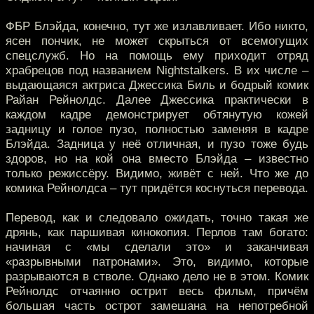
ФБР Блэйда, конечно, тут же излавливает. Ибо никто,
ясен пончик, не может скрыться от всемогущих
спецслужб. Но на помощь ему приходит отряд
храбрецов под названием Nightstalkers. В их числе –
выдающаяся актриса Джессика Биль и бодрый комик
Райан Рейнолдс. Далее Джессика практически в
каждом кадре демонстрирует обтянутую кожей
задницу и голое пузо, полностью заменяя в кадре
Блэйда. Задница у неё отличная, и пузо тоже будь
здоров, но на кой она вместо Блэйда – известно
только режиссёру. Видимо, живёт с ней. Что же до
комика Рейнолдса – тут придётся коснуться перевода.
Перевод, как и следовало ожидать, точно такая же
дрянь, как паршивая кинокопия. Перлов там богато:
начиная с «мы сделали это» и заканчивая
«разрывными патронами». Это, видимо, которые
разрываются в стволе. Однако дело не в этом. Комик
Рейнолдс отчаянно острит весь фильм, причём
большая часть острот замешана на непотребной