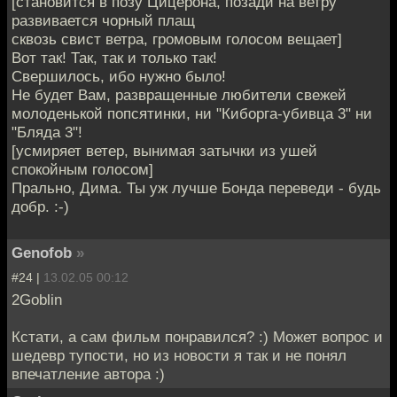
[становится в позу Цицерона, позади на ветру
развивается чорный плащ
сквозь свист ветра, громовым голосом вещает]
Вот так! Так, так и только так!
Свершилось, ибо нужно было!
Не будет Вам, развращенные любители свежей
молоденькой попсятинки, ни "Киборга-убивца 3" ни
"Бляда 3"!
[усмиряет ветер, вынимая затычки из ушей
спокойным голосом]
Прально, Дима. Ты уж лучше Бонда переведи - будь
добр. :-)
Genofob
»
#24 |
13.02.05 00:12
2Goblin
Кстати, а сам фильм понравился? :) Может вопрос и
шедевр тупости, но из новости я так и не понял
впечатление автора :)