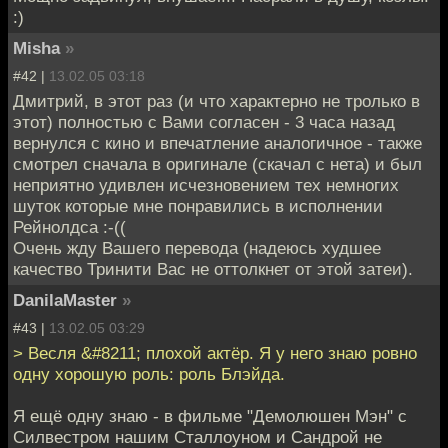
:)
Misha
»
#42 |
13.02.05 03:18
Дмитрий, в этот раз (и что характерно не тролько в
этот) полностью с Вами согласен - 3 часа назад
вернулся с кино и впечатление аналогичное - также
смотрел сначала в оригинале (скачал с нета) и был
неприятно удивлен исчезновением тех немногих
шуток которые мне понравились в исполнении
Рейнолдса :-((
Очень жду Вашего перевода (надеюсь худшее
качество Тринити Вас не оттолкнет от этой затеи).
DanilaMaster
»
#43 |
13.02.05 03:29
> Весля &#8211; плохой актёр. Я у него знаю ровно
одну хорошую роль: роль Блэйда.
Я ещё одну знаю - в фильме "Демолюшен Мэн" с
Силвестром нашим Сталлоуном и Сандрой не