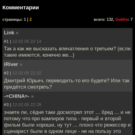
Комментарии
cтраницы: 1 |
2
всего: 132,
Goblin
: 7
Link
»
#1 |
12.02.05 22:14
Так а как же высказать впечатления о третьем? (если
такие имеются, конечно же...)
iRiver
»
#2 |
12.02.05 22:22
Дмитрий Юрьич, переводить-то его будете? Или так
придётся смотреть?
-=CHINA=-
»
#3 |
12.02.05 22:28
знаете ли, сёдня таки досмотрел этот ... бред ... и не
потому что про вампиров типа - первый и второй
фильм были хороши, ну тут ... плохо что режессер и
сценарист были в одном лице - не на пользу это