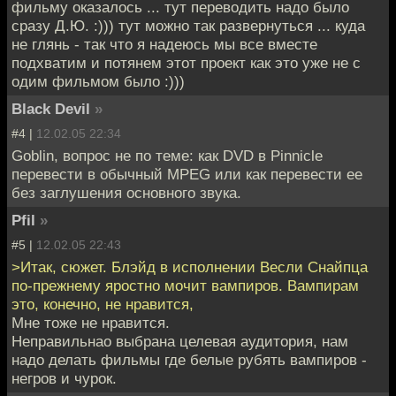
фильму оказалось ... тут переводить надо было
сразу Д.Ю. :))) тут можно так развернуться ... куда
не глянь - так что я надеюсь мы все вместе
подхватим и потянем этот проект как это уже не с
одим фильмом было :)))
Black Devil
»
#4 |
12.02.05 22:34
Goblin, вопрос не по теме: как DVD в Pinnicle
перевести в обычный MPEG или как перевести ее
без заглушения основного звука.
Pfil
»
#5 |
12.02.05 22:43
>Итак, сюжет. Блэйд в исполнении Весли Снайпца
по-прежнему яростно мочит вампиров. Вампирам
это, конечно, не нравится,
Мне тоже не нравится.
Неправильнао выбрана целевая аудитория, нам
надо делать фильмы где белые рубять вампиров -
негров и чурок.