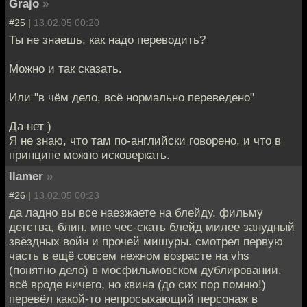
Grajo
»
#25 |
13.02.05 00:20
Ты не знаешь, как надо переводить?
Можно и так сказать.
Или "в чём дело, всё нормально переведено"
Да нет )
Я не знаю, что там по-английски говорено, и что в
принципе можно исковеркать.
llamer
»
#26 |
13.02.05 00:23
да ладно вы все наезжаете на блейду. фильму
детства, блин. мне чес-скать блейд милее занудный
звёздных войн и прочей мишуры. смотрел первую
часть в ещё совсем нежном возрасте на vhs
(понятно дело) в мосфильмовском дублировании.
всё вроде ничего, но квина (до сих пор помню!)
перевёл какой-то непросыхающий персонаж в