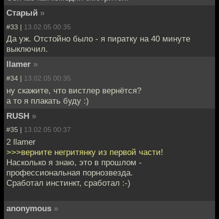
Старый
»
#33 |
13.02.05 00:35
Да уж. Отстойно было - я пиратку на 40 минуте
выключил.
llamer
»
#34 |
13.02.05 00:35
ну скажите, что вистлер вернётся?
а то я плакать буду :)
RUSH
»
#35 |
13.02.05 00:37
2 llamer
>>>верните негритянку из первой части!
Насколько я знаю, это в прошлом -
профессиональная порнозвезда.
Сработал инстинкт, сработал :-)
anonymous
»