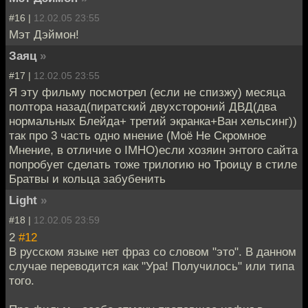
#16 |
12.02.05 23:55
Мэт Дэймон!
Заяц
»
#17 |
12.02.05 23:55
Я эту фильму посмотрел (если не спизжу) месяца
полтора назад(пиратский двухстороний ДВД(два
нормальных Блейда+ третий экранка+Ван хельсинг))
так про 3 часть одно мнение (Моё Не Скромное
Мнение, в отличие о IMHO)если хозяин энтого сайта
попробует сделать тоже трилогию но Троицу в стиле
Братвы и кольца забубенить
Light
»
#18 |
12.02.05 23:59
2
#12
В русском языке нет фраз со словом "это". В данном
случае переводится как "Ура! Получилось" или типа
того.