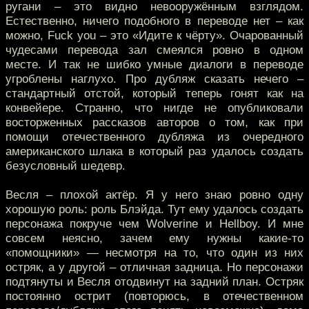
ругани – это видно невооружённым взглядом.
Естественно, ничего подобного в переводе нет – как
можно, Fuck you – это «Идите к чёрту». Очарованный
чудесами перевода зал смеялся ровно в одном
месте. И так не шибко умные диалоги в переводе
угроблены наглухо. Про дубляж сказать нечего –
стандартный отстой, который теперь гонят как на
конвейере. Странно, что нигде не опубликовали
восторженных рассказов авторов о том, как при
помощи отечественного дубляжа из очередного
американского шлака в который раз удалось создать
безусловный шедевр.
Весля – плохой актёр. Я у него знаю ровно одну
хорошую роль: роль Блэйда. Тут ему удалось создать
персонажа покруче чем Wolverine и Hellboy. И мне
совсем неясно, зачем ему нужны какие-то
«помощники» — несмотря на то, что один из них
остряк, а у другой – отличная задница. Но персонажи
подтянуты и Весля отодвинут на задний план. Остряк
постоянно острит (повторюсь, в отечественном