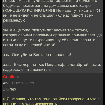
но фильм вытянули за счёт эффектов и большого
бюджета. посмотреть на домашнем кинотеатре
(ХОРОШУЮ КОПИЮ БЛИН! Не надо тут писать - "Я
ничё не видел и не слышал - блейд говно") всем
рекомендую.
зы. а ещё тупо "пошутили" насчёт той тётьки,
которая своими половыми органами приманивает. да
и тётка ваще то некрасивая. ну её нафиг. верните
негритянку из первой части!
ззы. Они убили Вистлера - сволочи!
зззы. Вистлер - он как Пендальф, в четвёртой части,
надеюсь, опять появится.
Goblin
»
#27 |
13.02.05 00:23
2 Grajo
> Я не знаю, что там по-английски говорено, и что в
принципе можно исковеркать.