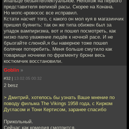
ипальце безынтеллектуальное. Непохож на первого
представителя великой расы. Скорее на Конана.
Но мопс-кровосос все исправил.
Кстати насчет того, с какого он мол куя в магазинчик
пришел буянить: так он же типа обижен был за
упадок вампиризма, вот и пошел посмотреть, как
низко пало уважение людёв к ночной расе. И не
брызгайте слюной,я бы наверное тоже пошел
болячки потеребить. Меня больше смутило как
товарищи ночники по фрагменту брони весь
костюмчик восстановили.
Goblin
»
#32 |
13.02.05 00:32
2 besz
> Дмитрий, хотелось бы узнать Ваше мнение по
поводу фильма The Vikings 1958 года, с Кирком
Дугласом и Тони Кертисом, заранее спасибо
Прикольный.
Сейчас как комедия смотрится.