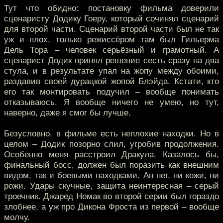
Тут что обидно: постановку фильма доверили
сценаристу Додику Гоеру, который сочинял сценарий
для второй части. Сценарий второй части был не так
уж и плох, только режиссёром там был Гильерма
Дель Тора – человек серьёзный и грамотный. А
сценарист Додик принял решение сесть сразу на два
стула, и в результате упал на жопу между обоими,
раздавив своей дурацкой жопой Блэйда. Кстати, кто
его так монтировать подучил – вообще понимать
отказываюсь. Я вообще ничего не умею, но тут,
наверно, даже я смог бы лучше.
Безусловно, в фильме есть неплохие находки. Но в
целом – Додик позорно слил, угробив продолжения.
Особенно меня расстроил Дракула. Казалось бы,
финальный босс, должен был поразить как внешним
видом, так и боевыми находками. Ан нет, ни кожи, ни
рожи. Удары скучные, защита неинтересная – серый
троечник. Джаред Номак во второй серии был гораздо
злобнее, а уж про Дикона Фроста из первой – вообще
молчу.