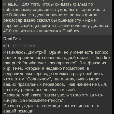
И ещё.... для того, чтобы снимать фильм по
собственному сценарию, нужно быть Тарантино, а
не Гойером. На деле получается полная фигня,
режиссёр давно сказал бы сценаристу - иди и
переписывай сценарий и выкини половину диалогов.
4/10 только из-за уважения к Снайпсу
DeniZz
»
#21 |
13.02.05 00:01
Извиняюсь, Дмитрий Юрьич, но у меня есть вопрос
насчет правильного перевода одной фразы, "then fire
that prick for whatever. Incompetence". Эта фраза из
х.ф. Гнев, который я недавно посмотрел, в
неправильном переводе (должен сразу сообщить
что в этом "Солнечном", где я живу, очень мало
ваших правильных переводов, Гнев найден не был,
поэтому решил все перевести сам).
Перевод мой таков:"затем уволь этого х*я за что-
нибудь. За некомпетентность".
Срочно нуждаюсь в помощи профессионала - в
вашей помощи.