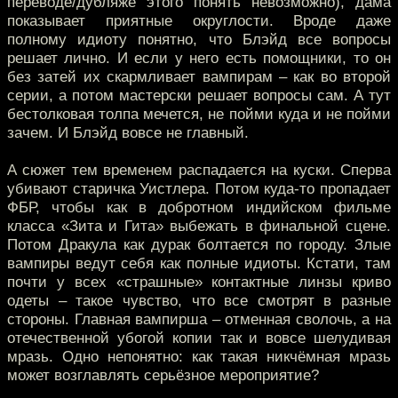
переводе/дубляже этого понять невозможно), дама
показывает приятные округлости. Вроде даже
полному идиоту понятно, что Блэйд все вопросы
решает лично. И если у него есть помощники, то он
без затей их скармливает вампирам – как во второй
серии, а потом мастерски решает вопросы сам. А тут
бестолковая толпа мечется, не пойми куда и не пойми
зачем. И Блэйд вовсе не главный.
А сюжет тем временем распадается на куски. Сперва
убивают старичка Уистлера. Потом куда-то пропадает
ФБР, чтобы как в добротном индийском фильме
класса «Зита и Гита» выбежать в финальной сцене.
Потом Дракула как дурак болтается по городу. Злые
вампиры ведут себя как полные идиоты. Кстати, там
почти у всех «страшные» контактные линзы криво
одеты – такое чувство, что все смотрят в разные
стороны. Главная вампирша – отменная сволочь, а на
отечественной убогой копии так и вовсе шелудивая
мразь. Одно непонятно: как такая никчёмная мразь
может возглавлять серьёзное мероприятие?