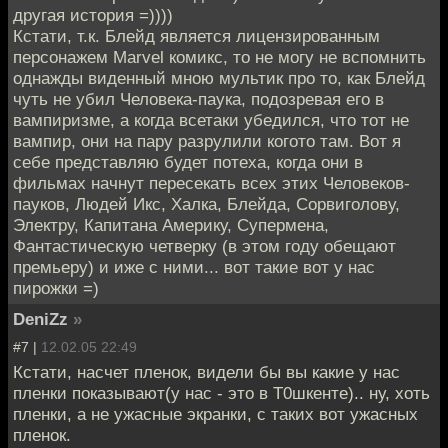
другая история =))))
Кстати, т.к. Блейд является лицензированным
персонажем Marvel комикс, то не могу не вспомнить
однажды виденный мною мультик про то, как Блейд
чуть не убил Человека-паука, подозревая его в
вампиризме, а когда всетаки убедился, что тот не
вампир, они на пару разрулили когото там. Вот я
себе представляю будет потеха, когда они в
фильмах начнут пересекать всех этих Человеков-
пауков, Людей Икс, Халка, Блейда, Сорвиголову,
Электру, Капитана Америку, Супермена,
Фантастическую четверку (в этом году обещают
премьеру) и иже с ними... вот такие вот у нас
пирожки =)
DeniZz
»
#7 |
12.02.05 22:49
Кстати, насчет пленок, видели бы вы какие у нас
пленки показывают(у нас - это в Т0шкенте).. ну, хоть
пленки, а не ужасные экранки, с таких вот ужасных
пленок.