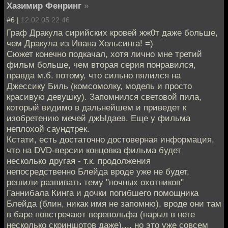
Хазимир Фенринг
»
#6 |
12.02.05 22:46
Граф Дракула сирийских кровей жж0т даже больше,
чем Дракула из Ивана Хельсинга! =)
Сюжет конечно подкачал, хотя лично мне третий
фильм больше, чем вторая серия понравился,
правда м.б. потому, что сильно пялился на
Джессику Биль (комсомолку, модель и просто
красивую девушку). Запомнился световой пила,
который видимо в дальнейшем и приведет к
изобретению мечей джЫдаев. Еще у фильма
неплохой саундтрек.
Кстати, есть достаточно достоверная информация,
что на DVD-версии концовка фильма будет
несколько другая - т.к. продолжения
непосредственно Блейда вроде уже не будет,
решили развивать тему "ночных охотников"
Ганнибала Кинга и дочки погибшего помощника
Блейда (блин, никак имя не запомню), вроде они там
в баре повстречают веревольфа (нарыл в нете
несколько скриншотов даже).... но это уже совсем