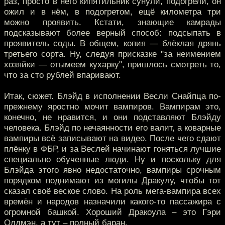
раз, просто в него кипятильник сунули, подогрели, он
ожил и в нём, в подогретом, ещё километра три
можно проявить. Кстати, знающие камрады
подсказывают более верный способ: подсыпать в
проявитель соды. В общем, копия — блёклая дрянь
третьего сорта. Ну, следуя присказке "за неимением
хозяйки — отымеем кухарку", пришлось смотреть то,
что за сто рублей впаривают.
Итак, сюжет. Блэйд в исполнении Весли Снайпца по-
прежнему яростно мочит вампиров. Вампирам это,
конечно, не нравится, и они подставляют Блэйду
человека. Блэйд по нечаянности его валит, а коварные
вампиры всё записывают на видео. После чего сдают
плёнку в ФБР, и за Веслей начинают гоняться лучшие
специально обученные люди. Ну и поскольку для
Блэйда этого явно недостаточно, вампиры срочным
порядком поднимают из могилы Дракулу, чтобы тот
сказал своё веское слово. На роль мега-вампира всех
времён и народов назначили какого-то пассажира с
огромной башкой. Хороший Дракоула – это Гэри
Олдмэн, а тут – полный баран.