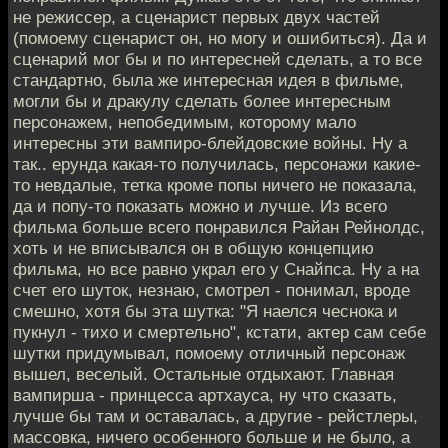
не режиссер, а сценарист первых двух частей
(помоему сценарист он, но могу и ошибиться). Да и
сценарий мог бы и по интересней сделать, а то все
стандартно, была же интересная идея в фильме,
могли бы и дракулу сделать более интересным
персонажем, непобедимым, которому мало
интересны эти вампиро-блейдовские войны. Ну а
так.. ерунда какая-то получилась, персонажи какие-
то невдалые, тетка кроме попы ничего не показала,
да и попу-то показать можно и лучше. Из всего
фильма больше всего понравился Райан Рейнолдс,
хоть и не вписывался он в общую концепцию
фильма, но все равно украл его у Снайпса. Ну а на
счет его шуток, незнаю, смотрел - понимал, вроде
смешно, хотя бы эта шутка: "Я наелся чеснока и
пукнул - тихо и смертельно", кстати, актер сам себе
шутки придумывал, помоему отличный персонаж
вышел, веселый. Остальные отдыхают. Главная
вампирша - принцесса артхауса, ну что сказать,
лучше бы там и оставалась, а другие - рейстлеры,
массовка, ничего особенного больше и не было, а