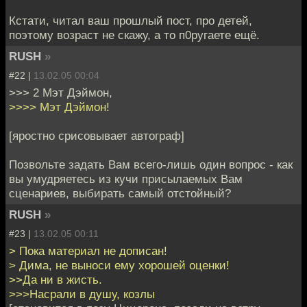
Кстати, читал ваш прошлый пост, про детей,
поэтому возраст не скажу, а то п0ругаете ещё.
RUSH
»
#22 |
13.02.05 00:04
>>> 2 Мэт Дэймон,
>>>> Мэт Дэймон!
[яростно срисовывает автограф]
Позвольте задать Вам всего-лишь один вопрос - как
вы умудряетесь из кучи присылаемых Вам
сценариев, выбирать самый отстойный?
RUSH
»
#23 |
13.02.05 00:11
> Пока материал не дописан!
> Дима, не выноси ему хорошей оценки!
>>Да ни в жисть.
>>>Насрали в душу, козлы