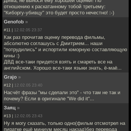
Дима, не выноси ему хорошей оценки! По
отношению к раскатанному тобой третьему:
"Киборгу-убивцу" это будет просто нечестно! :-)
Genofob
»
#11 |
12.02.05 23:37
Как раз прочитав оценку перевода фильмы,
абсолютно соглашусь с Дмитрием... наши
"потрудились" и испортили юморную составляющую
кины :)
ДВД все-таки придется взять и смареть все на
английском. Хорошо все-таки языки знать, ё-маё...
Grajo
»
#12 |
12.02.05 23:40
Насчёт фразы "мы сделали это" - что там не так и
почему? Eсли в оригинале "We did it"...
Заяц
»
#13 |
12.02.05 23:43
Ну я могу сказать, только одно(фильм отсмотрел на
пиратке ещё миниум месяц накзад)без перевода