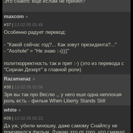
Это снайпс ещё ислам не принял?
maxcom
»
#37 |
13.02.05 01:45
Особенно радует перевод:
- "Какой сейчас год?... Как зовут президента?..."
- "Asshole" = "Не знаю :-(((("
политкорректность так и прет :-) (это из перевода с
"Сириан Дезерт" в главной роли)
Razamanaz
»
#38 |
13.02.05 02:06
Зря вы так про Веслю ,, у него еше одна неплохая
роль есть - фильм When Liberty Stands Still
white
»
#39 |
13.02.05 02:22
Да уж, убили киношку, даже самому Снайпсу не
понравился фильм. Думаю это от того, что снимал