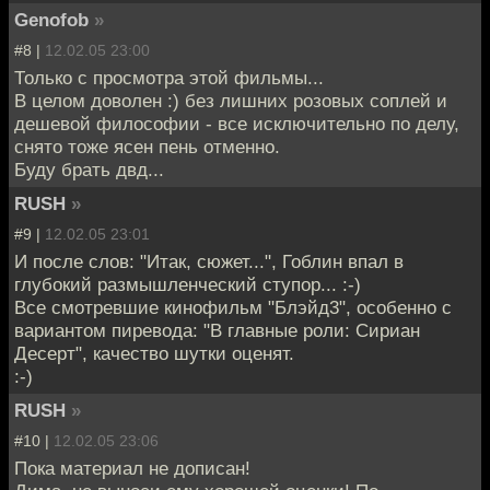
Genofob
»
#8 |
12.02.05 23:00
Только с просмотра этой фильмы...
В целом доволен :) без лишних розовых соплей и
дешевой философии - все исключительно по делу,
снято тоже ясен пень отменно.
Буду брать двд...
RUSH
»
#9 |
12.02.05 23:01
И после слов: "Итак, сюжет...", Гоблин впал в
глубокий размышленческий ступор... :-)
Все смотревшие кинофильм "Блэйд3", особенно с
вариантом пиревода: "В главные роли: Сириан
Десерт", качество шутки оценят.
:-)
RUSH
»
#10 |
12.02.05 23:06
Пока материал не дописан!