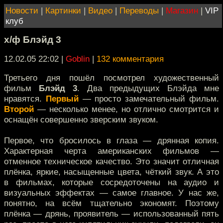
Новости
|
Картинки
|
Видео
|
Переводы
|
Магазин
|
VIP
клуб
х/ф Блэйд 3
12.02.05 22:02
|
Goblin
|
132 комментария
Третьего дня пошёл посмотрел художественный
фильм
Блэйд 3
. Два предыдущих Блэйда мне
нравятся.
Первый
— просто замечательный фильм.
Второй
— несколько менее, но отлично смотрится и
оснащён совершенно зверским звуком.
Первое, что бросилось в глаза — дрянная копия.
Характерная черта американских фильмов —
отменное техническое качество. Это значит отличная
плёнка, яркие, насыщенные цвета, чёткий звук. А это
в фильмах, которые сосредоточены на аудио и
визуальных эффектах — самое главное. У нас же,
понятно, на всём тщательно экономят. Поэтому
плёнка — дрянь, проявитель — использованный пять