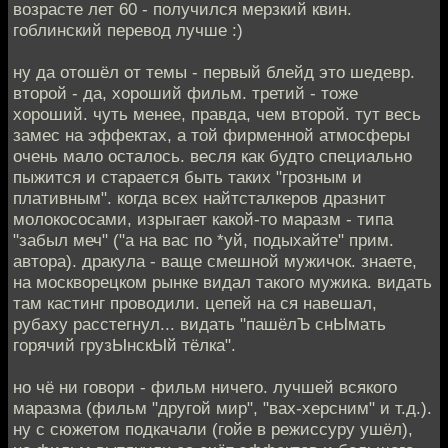
возрасте лет 60 - получился мерзкий квин.
гоблинский перевод лучше :)
ну да отошёл от темы - первый блейд это шедевр.
второй - да, хороший фильм. третий - тоже
хороший. чуть менее, правда, чем второй. тут весь
замес на эффектах, а той фирменной атмосферы
очень мало осталось. весля как будто специально
пыжится и старается быть таких "грозным и
плативным". когда всех найтсталкеров дразнит
молокососами, изрыгает какой-то маразм - типа
"забыл меч" ("а на вас по *уй, подыхайте" прим.
автора). дракула - ваще смешной мужичок. знаете,
на москворецком рынке видал такого мужика. видать
там кастинг проводили. цепей на ся навешал,
рубаху расстегнул... видать "пашёлЪ снЫмать
горячий грузЫнскЫй тёлка".
но чё ни говори - фильм ничего. лучшей всякого
маразма (фильм "другой мир", "вах-херсним" и т.д.).
ну с сюжетом подкачали (гойе в режиссуру ушёл),