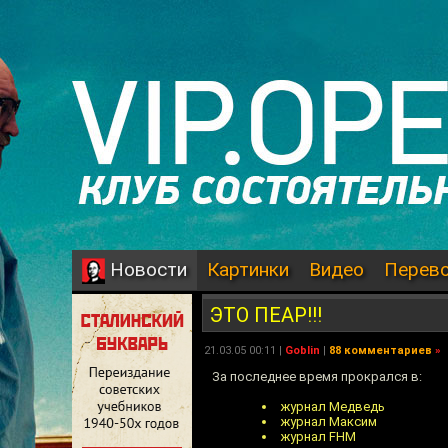
Картинки
Видео
Перев
Новости
ЭТО ПЕАР!!!
21.03.05 00:11 |
Goblin
|
88 комментариев
»
За последнее время прокрался в:
журнал Медведь
журнал Максим
журнал FHM