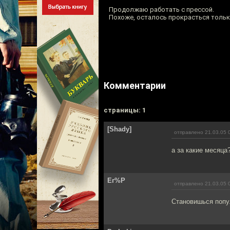
Продолжаю работать с прессой.
Похоже, осталось прокрасться толь
Комментарии
cтраницы: 1
[Shady]
отправлено 21.03.05 
а за какие месяца
Ег%Р
отправлено 21.03.05 
Становишься попул