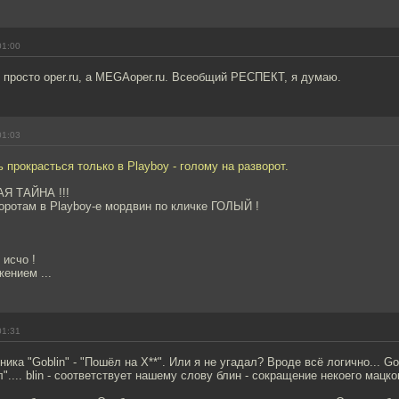
01:00
е просто oper.ru, а MEGAoper.ru. Всеобщий РЕСПЕКТ, я думаю.
01:03
 прокрасться только в Playboy - голому на разворот.
Я ТАЙНА !!!
ротам в Playboy-е мордвин по кличке ГОЛЫЙ !
исчо !
ением ...
01:31
ика "Goblin" - "Пошёл на Х**". Или я не угадал? Вроде всё логично... G
.... blin - соответствует нашему слову блин - сокращение некоего мацког