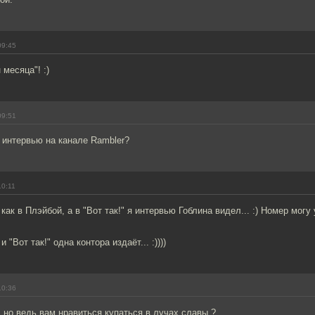
09:45
 месяца"! :)
09:51
 интервью на канале Rambler?
10:11
 как в Плэйбой, а в "Вот так!" я интервью Гоблина видел... :) Номер могу
 "Вот так!" одна контора издаёт... :))))
10:36
но ведь вам нравиться купаться в лучах славы ?