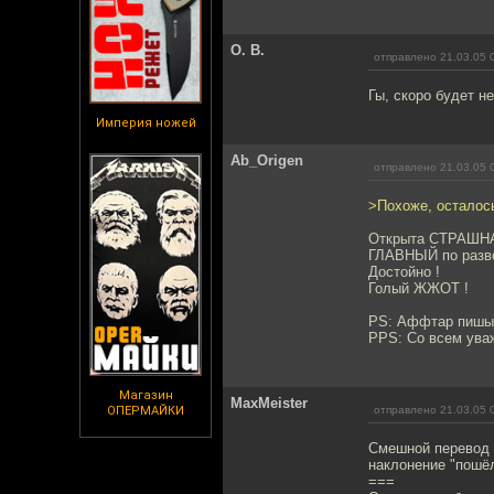
О. В.
отправлено 21.03.05 
Гы, скоро будет н
Империя ножей
Ab_Origen
отправлено 21.03.05 
>Похоже, осталось
Открыта СТРАШНА
ГЛАВНЫЙ по разво
Достойно !
Голый ЖЖОТ !
PS: Аффтар пишы 
PPS: Со всем уваж
Магазин
MaxMeister
ОПЕРМАЙКИ
отправлено 21.03.05 
Смешной перевод н
наклонение "пошёл"
===