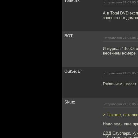
Teliktrik
отправлено 21.03.05 
А в Total DVD экс
заценил его домаш
ВОТ
отправлено 21.03.05 
И журнал "ВсеОТо
весеннем номере.
OutSidEr
отправлено 21.03.05 
Гоблинизм шагает 
Skutz
отправлено 21.03.05 
> Похоже, осталос
Надо ведь еще при
ДВД Сауспарк, кук
, Или мегашкатулк