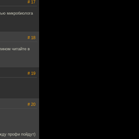
# 17
стью микробиолога
# 18
лином читайте в
# 19
# 20
ежду профи пойдут)