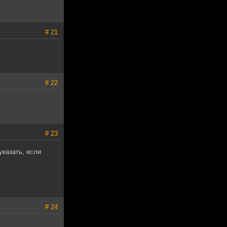
# 21
# 22
# 23
 указать, если
# 24