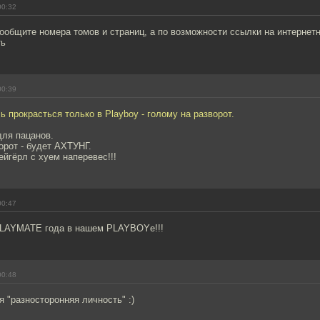
00:32
ообщите номера томов и страниц, а по возможности ссылки на интернет
ть
00:39
ь прокрасться только в Playboy - голому на разворот.
для пацанов.
орот - будет АХТУНГ.
йгёрл с хуем наперевес!!!
00:47
PLAYMATE года в нашем PLAYBOYе!!!
00:48
я "разносторонняя личность" :)