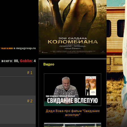
т магазин
в megagroup.ru
всего: 88,
Goblin
: 4
Видео
# 1
# 2
Дядя Вова про фильм "Свидание
вслепую"