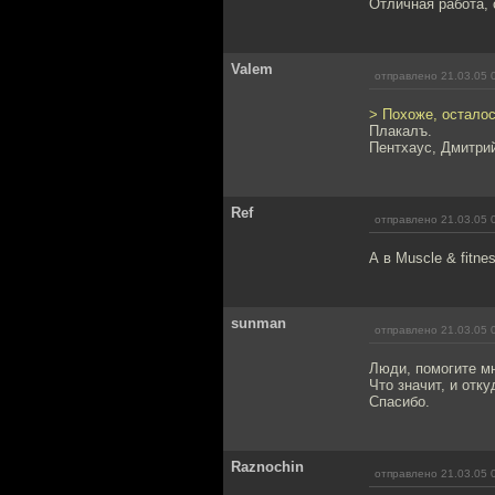
Отличная работа, 
Valem
отправлено 21.03.05 
> Похоже, осталос
Плакалъ.
Пентхаус, Дмитрий
Ref
отправлено 21.03.05 
А в Muscle & fitn
sunman
отправлено 21.03.05 
Люди, помогите мн
Что значит, и отк
Спасибо.
Raznochin
отправлено 21.03.05 