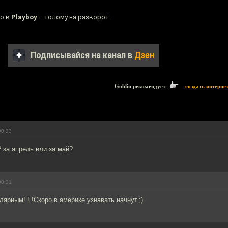
ко в
Playboy
— голому на разворот.
Подписывайся на канал в
Дзен
Goblin рекомендует
создать интерне
00:23
? за апрель или за май?
00:31
ярным! ! !Скоро в америке узнавать начнут.;)