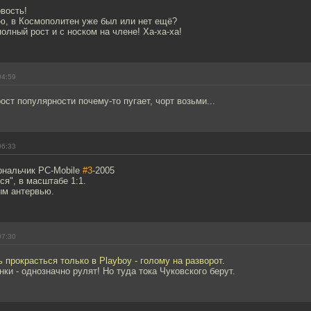
вость!
ню, в Космополитен уже был или нет ещё?
полный рост и с носком на члене! Ха-ха-ха!
04:59
ост популярности почему-то пугает, чорт возьми...
06:33
рнальчик PC-Mobile
#3
-2005
ся", в масштабе 1:1.
ым антервью.
07:30
 прокрасться только в Playboy - голому на разворот.
нки - однозначно рулят! Но туда тока Чуковского берут.