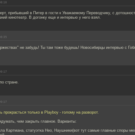
08:16
перт, прибывший в Питер в гости к Уважаемому Переводчику, с дотошно
ний кинотеатр. В догонку еще и интервью у него взял.
08:35
ржествах" не забудь! Ты там тоже будешь! Новосибирцы интервью с Гоб
09:17
по стране.
09:17
ь прокрасться только в Playboy - голому на разворот.
думать, чем закрыть главное. Варианты:
ла Картмана, статуэтка Нео, Наушники(вот тут самые главные споры м
ой.