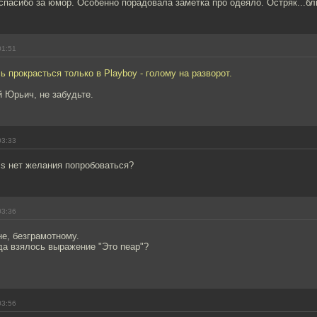
спасибо за юмор. Особенно порадовала заметка про одеяло. Остряк...бли
01:51
ь прокрасться только в Playboy - голому на разворот.
 Юрьич, не забудьте.
03:33
ess нет желания попробоваться?
03:36
е, безграмотному.
уда взялось выражение "Это пеар"?
03:56