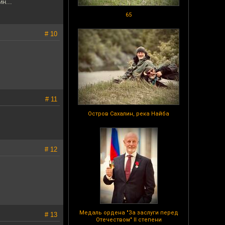
н...
65
# 10
# 11
Остров Сахалин, река Найба
# 12
Медаль ордена "За заслуги перед
# 13
Отечеством" II степени