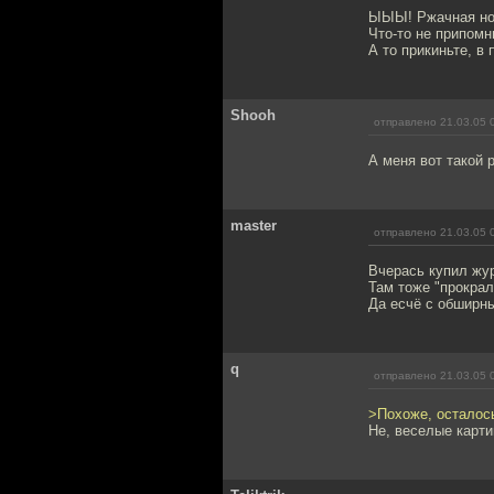
ЫЫЫ! Ржачная но
Что-то не припом
А то прикиньте, в 
Shooh
отправлено 21.03.05 
А меня вот такой р
master
отправлено 21.03.05 
Вчерась купил жу
Там тоже "прокрал
Да есчё с обширн
q
отправлено 21.03.05 
>Похоже, осталось
Не, веселые карти