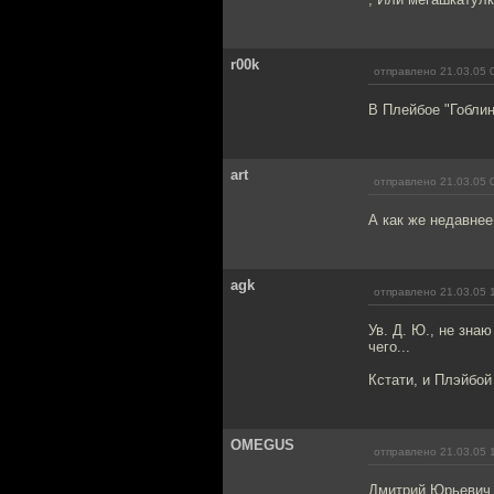
r00k
отправлено 21.03.05 
В Плейбое "Гоблин
art
отправлено 21.03.05 
А как же недавнее
agk
отправлено 21.03.05 
Ув. Д. Ю., не знаю
чего...
Кстати, и Плэйбой и
OMEGUS
отправлено 21.03.05 
Дмитрий Юрьевич, 