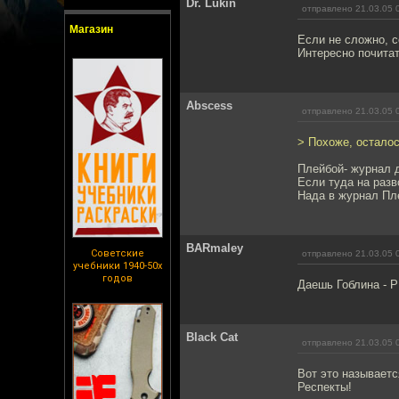
Dr. Lukin
отправлено 21.03.05 
Магазин
Если не сложно, с
Интересно почита
Abscess
отправлено 21.03.05 
> Похоже, осталос
Плейбой- журнал 
Если туда на разв
Нада в журнал Пле
BARmaley
Советские
отправлено 21.03.05 
учебники 1940-50х
годов
Даешь Гоблина - 
Black Cat
отправлено 21.03.05 
Вот это называетс
Респекты!