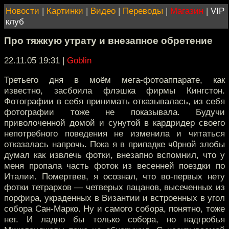
Новости
|
Картинки
|
Видео
|
Переводы
|
Магазин
|
VIP
клуб
Про тяжкую утрату и внезапное обретение
22.11.05 19:31
|
Goblin
Третьего дня в моём мега-фотоаппарате, как
известно, засбоила флэшка фирмы Кингстон.
Фотографии в себя принимать отказывалась, из себя
фотографии тоже не показывала. Будучи
приволоченной домой и сунутой в кардридер своего
непотребного поведения не изменила и читаться
отказалась напрочь. Пока я в припадке ч0рной злобы
думал как извлечь фотки, внезапно вспомнил, что у
меня пропала часть фоток из весенней поездки по
Италии. Помертвев, я осознал, что во-первых нету
фотки тетрархов — четверых пацанов, высеченных из
порфира, украденных в Византии и встроенных в угол
собора Сан-Марко. Ну и самого собора, понятно, тоже
нет. И ладно бы только собора, но надгробья