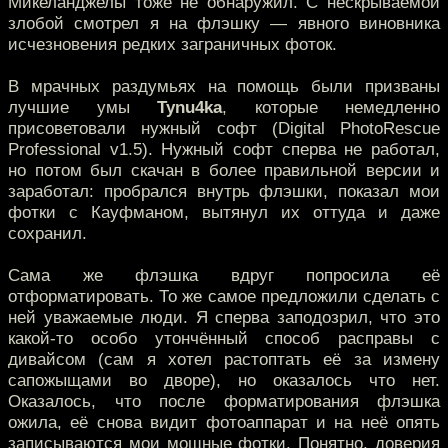
Микеланджелы тоже не обнаружил. С нескрываемой
злобой смотрел я на флэшку — явного виновника
исчезновения редких заграничных фоток.
В мрачных раздумьях на помощь были призваны
лучшие умы
Tynu4ka
, которые немедленно
присоветовали нужный софт (Digital PhotoRescue
Professional v1.5). Нужный софт сперва не работал,
но потом был скачан в более правильной версии и
заработал: пробрался внутрь флэшки, показал мои
фотки с Кауфманом, вытянул их оттуда и даже
сохранил.
Сама же флэшка вдруг попросила её
отформатировать. То же самое предложили сделать с
ней уважаемые люди. Я сперва заподозрил, что это
какой-то особо утончённый способ расправы с
дивайсом (сам я хотел растоптать её за измену
сапожыщами во дворе), но оказалось что нет.
Оказалось, что после форматирования флэшка
ожила, её снова видит фотоаппарат и на неё опять
записываются мои мощные фотки. Понятно, доверия