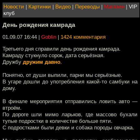
Новости
|
Картинки
|
Видео
|
Переводы
|
Магазин
|
VIP
клуб
День рождения камрада
01.09.07 16:44
|
Goblin
|
1424 комментария
Третьего дня справили день рождения камрада.
Камраду стукнуло сорок, дата серьёзная.
Дружбу
дружим давно
.
Понятно, от души выпили, парни мы серьёзные.
В угаре дошли до употребления какой-то самбуки на
дому.
В финале мероприятия отправились ловить авто —
втроём.
По дороге шли мимо ларьков, где массово бухали
тупые подростки в количестве больше пяти.
С подростками были девки и собака породы овчарка.