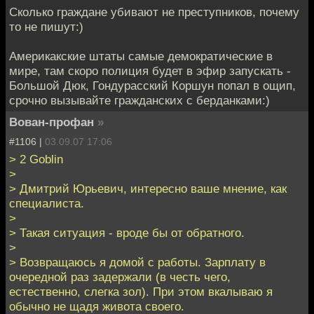
Сколько граждане убивают не преступников, почему
то не пишут:)
Америкакские штаты самые демократические в
мире, там скоро полиция будет в эфир запускать -
Большой Дюк, Гондурасский Коршун попал в ощип,
срочно вызывайте гражданских с берданками:)
Вован-профан
»
#1106 |
03.09.07 17:06
> 2 Goblin
>
> Дмитрий Юрьевич, интересно ваше мнение, как
специалиста.
>
> Такая ситуация - вроде бы от обратного.
>
> Возвращаюсь я домой с работы. Зарплату в
очередной раз задержали (в честь чего,
естественно, слегка зол). При этом вкалываю я
обычно не щадя живота своего.