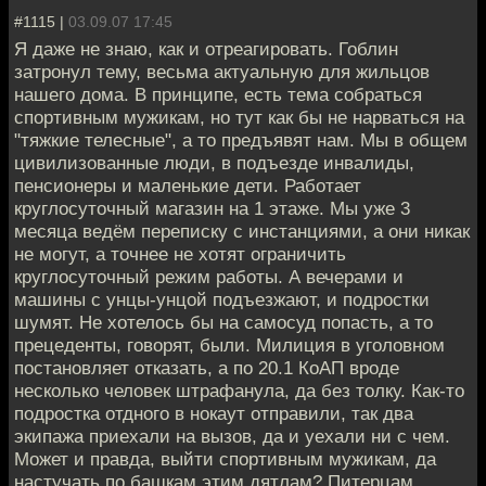
#1115 |
03.09.07 17:45
Я даже не знаю, как и отреагировать. Гоблин
затронул тему, весьма актуальную для жильцов
нашего дома. В принципе, есть тема собраться
спортивным мужикам, но тут как бы не нарваться на
"тяжкие телесные", а то предъявят нам. Мы в общем
цивилизованные люди, в подъезде инвалиды,
пенсионеры и маленькие дети. Работает
круглосуточный магазин на 1 этаже. Мы уже 3
месяца ведём переписку с инстанциями, а они никак
не могут, а точнее не хотят ограничить
круглосуточный режим работы. А вечерами и
машины с унцы-унцой подъезжают, и подростки
шумят. Не хотелось бы на самосуд попасть, а то
прецеденты, говорят, были. Милиция в уголовном
постановляет отказать, а по 20.1 КоАП вроде
несколько человек штрафанула, да без толку. Как-то
подростка отдного в нокаут отправили, так два
экипажа приехали на вызов, да и уехали ни с чем.
Может и правда, выйти спортивным мужикам, да
настучать по башкам этим дятлам? Питерцам