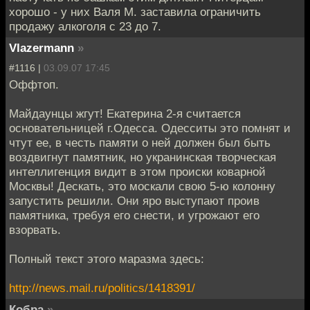
хорошо - у них Валя М. заставила ограничить
продажу алкоголя с 23 до 7.
Vlazermann
»
#1116 |
03.09.07 17:45
Оффтоп.
Майдаунцы жгут! Екатерина 2-я считается
основательницей г.Одесса. Одесситы это помнят и
чтут ее, в честь памяти о ней должен был быть
воздвигнут памятник, но укранинская творческая
интеллигенция видит в этом происки коварной
Москвы! Дескать, это москали свою 5-ю колонну
запустить решили. Они яро выступают проив
памятника, требуя его снести, и угрожают его
взорвать.
Полный текст этого маразма здесь:
http://news.mail.ru/politics/1418391/
Кобра
»