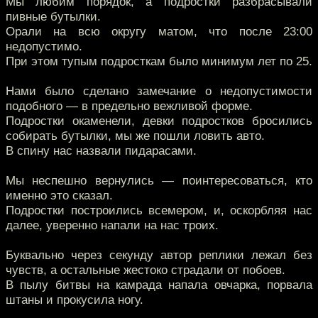
Мы любим порядок, а подростки разбрасывали
пивные бутылки.
Орали на всю округу матом, что после 23:00
недопустимо.
При этом тупым подросткам было минимум лет по 25.
Нами было сделано замечание о недопустимости
подобного — в предельно вежливой форме.
Подростки окаменели, девки подростков бросились
собирать бутылки, мы же пошли ловить авто.
В спину нас назвали пидарасами.
Мы неспешно вернулись — поинтересоваться, кто
именно это сказал.
Подростки построились всемером, и, оскорбляя нас
далее, уверенно напали на нас троих.
Буквально через секунду автор реплики лежал без
чувств, а остальные жестоко страдали от побоев.
В пылу битвы на камрада напала овчарка, порвала
штаны и прокусила ногу.