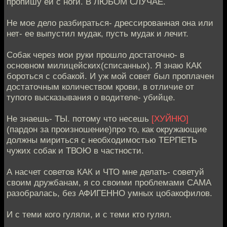
пропишу ей с ноги. В ЛЮБОМ СЛУЧАЕ.
Не мое дело разбираться- дрессированная она или
нет- ее выпустил мудак, пусть мудак и лечит.
Собак через мои руки прошло достаточно- в
основном милицейских(списанных). Я знаю КАК
бороться с собакой. И уж мой совет был проплачен
достаточным количеством крови, в отличие от
тупого высказывания о водителе- убийце.
Не знаешь- ТЫ. потому что несешь
[ХУЙНЮ]
(пардон за произношение)про то, как окружающие
должны мириться с необходимостью ТЕРПЕТЬ
чужих собак и ТВОЮ в частности.
А насчет советов КАК и ЧТО мне делать- советуй
своим дружбанам, я со своими проблемами САМА
разобралась, без АФИГЕННО умных цобакофилов.
И с теми кого гуляли, и с теми кто гулял.