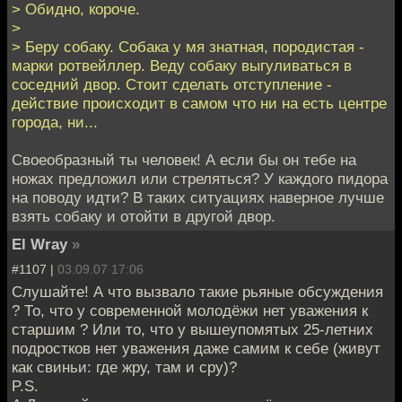
> Обидно, короче.
>
> Беру собаку. Собака у мя знатная, породистая -
марки ротвейллер. Веду собаку выгуливаться в
соседний двор. Стоит сделать отступление -
действие происходит в самом что ни на есть центре
города, ни...
Своеобразный ты человек! А если бы он тебе на
ножах предложил или стреляться? У каждого пидора
на поводу идти? В таких ситуациях наверное лучше
взять собаку и отойти в другой двор.
El Wray
»
#1107 |
03.09.07 17:06
Слушайте! А что вызвало такие рьяные обсуждения
? То, что у современной молодёжи нет уважения к
старшим ? Или то, что у вышеупомятых 25-летних
подростков нет уважения даже самим к себе (живут
как свиньи: где жру, там и сру)?
P.S.