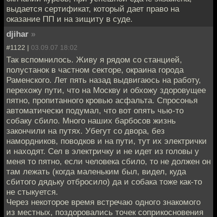
выдается сертификат, который дает право на
оказание ПП и на зищиту в суде.
djihar
»
#1122 |
03.09.07 18:02
Так вспомнилось. Живу я рядом со станцией,
полустанок в частном секторе, окраина города
Раменского. Лет пять назад выдвигаюсь на работу,
перехожу пути, что на Москву и обхожу здоровущее
пятно, пропитанного кровью асфальта. Спросонья
автоматически подумал, что вот опять чью-то
собаку сбило. Много наших барбосов жизнь
закончили на путях. Убегут со двора, без
намордников, поводков и на пути, тут их электрички
и находят. Сел в электричку и не идет из головы у
меня то пятно, если человека сбило, то не должен он
там лежать (когда маленьким был, видел, куда
сбитого дядьку отбросило) да и собака тоже как-то
не стыкуется.
Через некоторое время встречаю одного знакомого
из местных, поздоровались точек соприкосновения