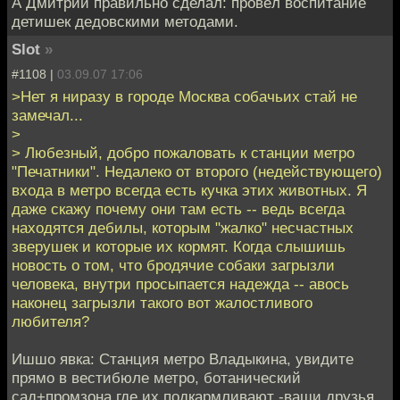
А Дмитрий правильно сделал: провёл воспитание
детишек дедовскими методами.
Slot
»
#1108 |
03.09.07 17:06
>Нет я ниразу в городе Москва собачьих стай не
замечал...
>
> Любезный, добро пожаловать к станции метро
"Печатники". Недалеко от второго (недействующего)
входа в метро всегда есть кучка этих животных. Я
даже скажу почему они там есть -- ведь всегда
находятся дебилы, которым "жалко" несчастных
зверушек и которые их кормят. Когда слышишь
новость о том, что бродячие собаки загрызли
человека, внутри просыпается надежда -- авось
наконец загрызли такого вот жалостливого
любителя?
Ишшо явка: Станция метро Владыкина, увидите
прямо в вестибюле метро, ботанический
сад+промзона где их подкармливают -ваши друзья.