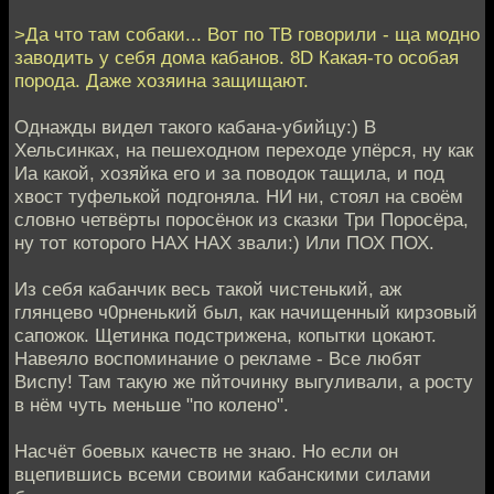
>Да что там собаки... Вот по ТВ говорили - ща модно
заводить у себя дома кабанов. 8D Какая-то особая
порода. Даже хозяина защищают.
Однажды видел такого кабана-убийцу:) В
Хельсинках, на пешеходном переходе упёрся, ну как
Иа какой, хозяйка его и за поводок тащила, и под
хвост туфелькой подгоняла. НИ ни, стоял на своём
словно четвёрты поросёнок из сказки Три Поросёра,
ну тот которого НАХ НАХ звали:) Или ПОХ ПОХ.
Из себя кабанчик весь такой чистенький, аж
глянцево ч0рненький был, как начищенный кирзовый
сапожок. Щетинка подстрижена, копытки цокают.
Навеяло воспоминание о рекламе - Все любят
Виспу! Там такую же пйточинку выгуливали, а росту
в нём чуть меньше "по колено".
Насчёт боевых качеств не знаю. Но если он
вцепившись всеми своими кабанскими силами