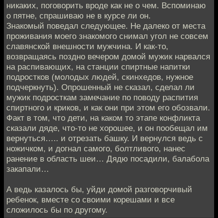
никаких, поговорить вроде как не о чем. Вспоминаю
о пятне, спрашиваю не в курсе ли он.
Знакомый поведал следующее. Не далеко от места
проживания моего знакомого снимал угол не совсем
славянской внешности мужчина. И как-то,
возвращаясь поздно вечером домой мужик нарвался
на распивающих, на станции спиртные напитки
подростков (молодых людей, скинхедов, нужное
подчеркнуть). Опрошенный не сказал, сделал ли
мужик подросткам замечание по поводу распития
спиртного и криков, и как они при этом его обозвали.
Факт в том, что дети, на каком то этапе конфликта
сказали дяде, что-то не хорошее, и он пообещал им
вернуться….. и отрезать башку. И вернулся ведь с
ножичком, и догнал самого, болтливого, нанес
ранение в область шеи… Дядю посадили, балабола
закапали…
А ведь казалось бы, уйди домой разговорчивый
ребенок, вместе со своими корешами и все
сложилось бы по другому.