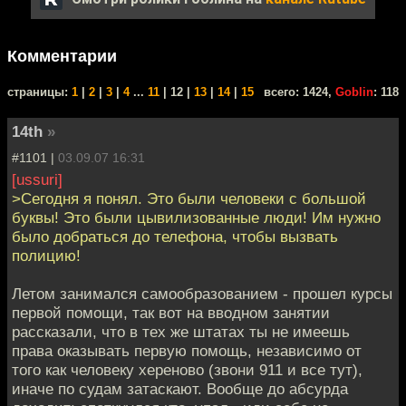
Комментарии
cтраницы:
1
|
2
|
3
|
4
...
11
| 12 |
13
|
14
|
15
всего: 1424,
Goblin
: 118
14th
»
#1101 |
03.09.07 16:31
[ussuri]
>Сегодня я понял. Это были человеки с большой
буквы! Это были цывилизованные люди! Им нужно
было добраться до телефона, чтобы вызвать
полицию!
Летом занимался самообразованием - прошел курсы
первой помощи, так вот на вводном занятии
рассказали, что в тех же штатах ты не имеешь
права оказывать первую помощь, независимо от
того как человеку хереново (звони 911 и все тут),
иначе по судам затаскают. Вообще до абсурда