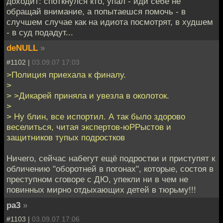
доходит: споткнулся кто, упал - иди себе не
обращай внимание, а попытаешся помочь - в
случшем случае как на идиота посмотрят, в худшем
- в суд подадут...
deNULL
»
#1102 |
03.09.07 17:03
>Полиция приехала к финалу.
>
> >Дикарей приняла и увезла в околоток.
>
> Ну блин, все испортил. А так было здорово
веселиться, читая экспертов-юРРыстов и
защитников тупых подростков
Ничего, сейчас набегут ещё подростки и приступят к
обличению "оборотней в погонах", которые, состоя в
преступном сговоре с ДЮ, упекли ни в чем не
повинных мирно отдыхающих детей в тюрьму!!!
pa3
»
#1103 |
03.09.07 17:06