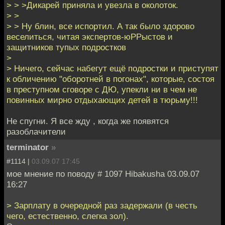
> > >Дикарей приняла и увезла в околоток.
> >
> > Ну блин, все испортил. А так было здорово
веселиться, читая экспертов-юРРыстов и
защитников тупых подростков
>
> Ничего, сейчас набегут ещё подростки и приступят
к обличению "оборотней в погонах", которые, состоя
в преступном сговоре с ДЮ, упекли ни в чем не
повинных мирно отдыхающих детей в тюрьму!!!
Не спугни. Я все жду , когда же появятся
разоблачители
terminator
»
#1114 |
03.09.07 17:45
мое мнение по поводу # 1097 Hibakusha 03.09.07
16:27
> Зарплату в очередной раз задержали (в честь
чего, естественно, слегка зол).