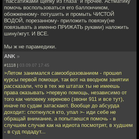
"пассатижами щепку из глаза" и прочее. Астматику
помочь воспользоваться его баллончиком,
обожженному- потушить и промыть ЧИСТОЙ
ВОДОЙ, порезанному- приложить повязку(не
повязывать а именно ПРИЖАТЬ руками) наложить
шину/жгут. И ВСЕ.
Мы ж не парамедики.
ANK
»
#1118 |
03.09.07 17:45
>Летом занимался самообразованием - прошел
курсы первой помощи, так вот на вводном занятии
рассказали, что в тех же штатах ты не имеешь
права оказывать >первую помощь, независимо от
того как человеку хереново (звони 911 и все тут),
иначе по судам затаскают. Вообще до абсурда
доходит: споткнулся кто, упал >- иди себе не
обращай внимание, а попытаешся помочь - в
случшем случае как на идиота посмотрят, в худшем
- в суд подадут...