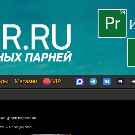
оды
Магазин
VIP
вал уроки перевода.
ть не получилось.