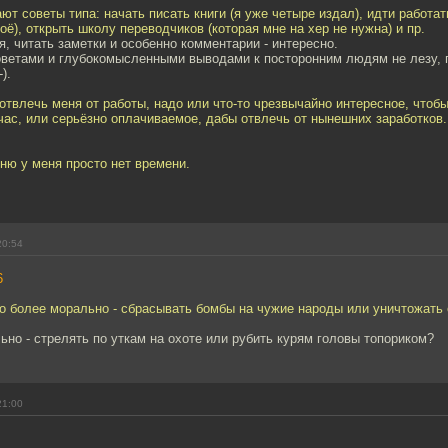
ают советы типа: начать писать книги (я уже четыре издал), идти работа
воё), открыть школу переводчиков (которая мне на хер не нужна) и пр.
, читать заметки и особенно комментарии - интересно.
ветами и глубокомысленными выводами к посторонним людям не лезу, 
).
 отвлечь меня от работы, надо или что-то чрезвычайно интересное, чтобы
час, или серьёзно оплачиваемое, дабы отвлечь от нынешних заработков.
ню у меня просто нет времени.
20:54
6
то более морально - сбрасывать бомбы на чужие народы или уничтожать
ьно - стрелять по уткам на охоте или рубить курям головы топориком?
21:00