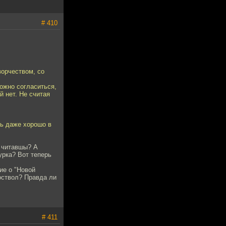
# 410
ворчеством, со
ожно согласиться,
й нет. Не считая
ть даже хорошо в
и читавшы? А
урка? Вот теперь
ие о "Новой
коствол? Правда ли
# 411