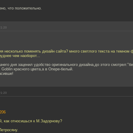
ено, что положительно.
21:20
ия несколько поменять дизайн сайта? много светлого текста на темном 
уднее чем наоборот...
шнего дня заценил удобство оригинального дизайна,до этого смотрел:"
 Goblin красного цвета,а в Опере-белый.
асивше!
21:20
206
ай, как относишься к М.Задорнову?
Петросяну.