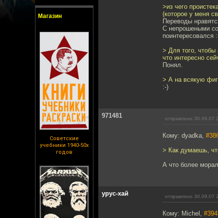
>из чего проистек
(которое у меня с
Магазин
Переводы нравятся
С непрошеными со
поинтересовался :-
> Для того, чтобы
что интересно сей
Понял.
> А на всякую фиг
:-)
971481
отправлено 30.09.07 
Кому: dyadka,
#38
Советские
учебники 1940-50х
> Как думаешь, ч
годов
А что более морал
урус-хай
отправлено 30.09.07 
Кому: Michel,
#394