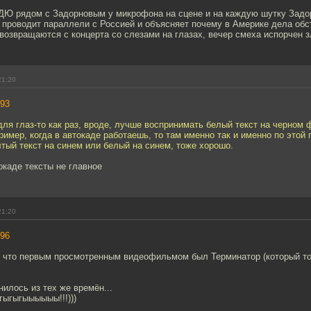
т ДЮ рядом с Задорновым у микрофона на сцене и на каждую шутку Задо
проводит параллели с Россией и объясняет почему в Америке дела обст
 возвращаются с концерта со слезами на глазах, вечер смеха испорчен
21:20
93
ля глаз-то как раз, вроде, лучше воспринимать белый текст на черном 
пример, когда в автокаде работаешь, то там именно так и именно по этой
тый текст на синем или белый на синем, тоже хорошо.
токаде тексты не главное
21:20
96
, что первым просмотренным видеофильмом был Терминатор (который то
нилось из тех же времён...
гыгыгыыыыыы!!!)))