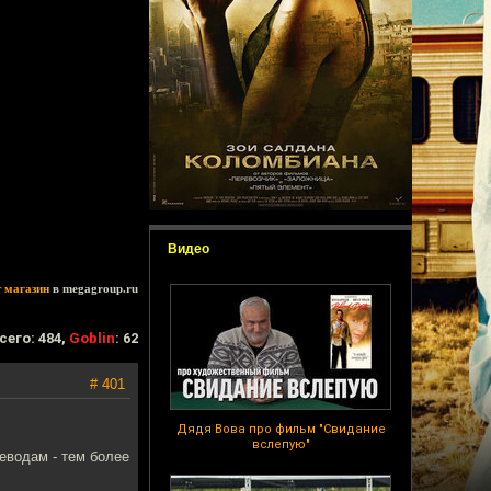
Видео
т магазин
в megagroup.ru
сего: 484,
Goblin
: 62
# 401
Дядя Вова про фильм "Свидание
вслепую"
реводам - тем более