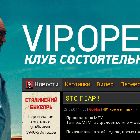
Картинки
Видео
Перев
Новости
ЭТО ПЕАР!!!
29.09.07 14:58 |
Goblin
|
484 комментария
»
Прокрался на MTV.
Точнее, MTV прокралось ко мне — да
Показывали на этой неделе, посмотре