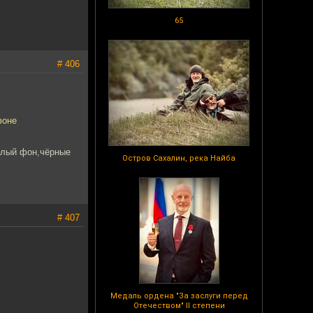
65
# 406
фоне
белый фон,чёрные
Остров Сахалин, река Найба
# 407
Медаль ордена "За заслуги перед
Отечеством" II степени