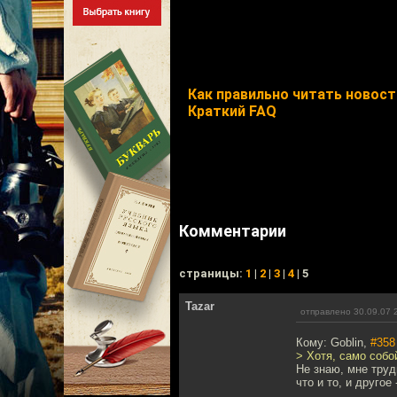
Как правильно читать новости
Краткий FAQ
Комментарии
cтраницы:
1
|
2
|
3
|
4
| 5
Tazar
отправлено 30.09.07 
Кому: Goblin,
#358
> Хотя, само собо
Не знаю, мне труд
что и то, и другое 