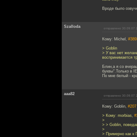
Вроде было озвуч
Szalloda
отправлено 30.09.07 
Кому: Michel,
#389
> Goblin
> У вас нет желан
воспринимается тр
Блин,а я со вчера
буквы".Только в IE
По мне белый - кр
aaa82
отправлено 30.09.07 
Кому: Goblin,
#207
> Кому: morbias,
#
>
> > Goblin, повед
>
> Примерно как к 