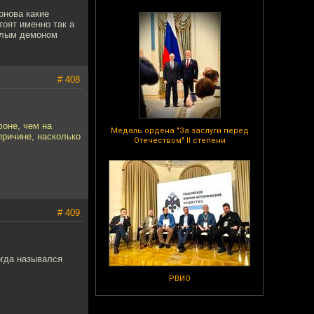
рнова какие
оят именно так а
 злым демоном
# 408
фоне, чем на
Медаль ордена "За заслуги перед
 причине, насколько
Отечеством" II степени
# 409
гда назывался
РВИО