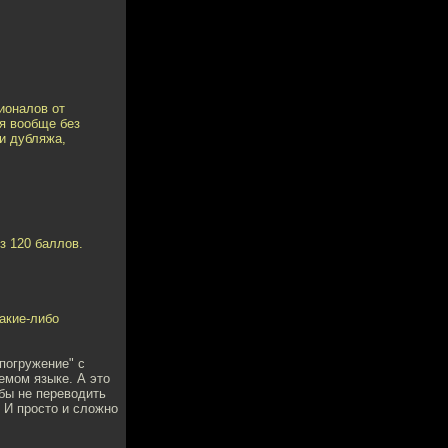
ионалов от
 я вообще без
и дубляжа,
з 120 баллов.
какие-либо
погружение" с
емом языке. А это
обы не переводить
 И просто и сложно