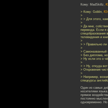
Кому: MadSkillz,
#
> Кому: Goblin,
#2
>
> > Для этого, к
>
> Да мне, собстве
перевода. Если я 
спецобразования в
телевидения и кни
>
> > Правильно ли 
>
> Самоназванный 
> Без диплома, но
> Ну если это о ч
>
> > Ну, откуда вот
> Откровения чист
>
> Например, возни
спецкурсы английск
Один из самых дей
носителями языка.
прямое воздействи
постоянно мысленн
одновременно. Но