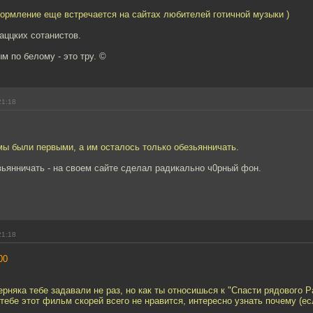
формление еще встречается на сайтах любителей готичной музыки )
 аццких сотанистов.
м по белому - это тру. ©
21:18
 мы были первыми, а им осталось только обезьянничать.
ьянничать - на своем сайте сделал радикально ч0рный фон.
21:18
00
ерняка тебе задавали не раз, но как ты относишься к "Спасти рядового 
 тебе этот фильм скорей всего не нравится, интересно узнать почему (ес