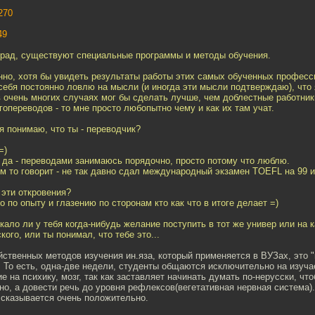
270
49
амрад, существуют специальные программы и методы обучения.
нно, хотя бы увидеть результаты работы этих самых обученных професс
себя постоянно ловлю на мысли (и иногда эти мысли подтверждаю), что
 очень многих случаях мог бы сделать лучше, чем доблестные работник
гопереводов - то мне просто любопытно чему и как их там учат.
я понимаю, что ты - переводчик?
=)
 да - переводами занимаюсь порядочно, просто потому что люблю.
ём то говорит - не так давно сдал международный экзамен TOEFL на 99 и
 эти откровения?
о по опыту и глазению по сторонам кто как что в итоге делает =)
кало ли у тебя когда-нибудь желание поступить в тот же универ или на 
ого, или ты понимал, что тебе это...
ственных методов изучения ин.яза, который применяется в ВУЗах, это "
 То есть, одна-две недели, студенты общаются исключительно на изуча
е на психику, мозг, так как заставляет начинать думать по-нерусски, чт
о, а довести речь до уровня рефлексов(вегетативная нервная система).
 сказывается очень положительно.