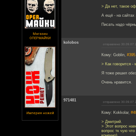
> Да нет, такое о
А ещё - на сайтах
Писать надо чёрны
Магазин
ОПЕРМАЙКИ
kolobos
отправлено 30.09.07 
Кому: Goblin,
#395
> Как говорится -
Я тоже решил обез
Очень нравится.
971481
отправлено 30.09.07 
Кому: Kokkolar,
#4
Империя ножей
> Дмитрий.
> Этот вопрос нав
вопрос тк чую что
конечно).