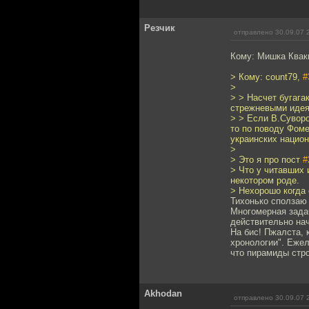
Резчик
отправлено 30.09.07 
Кому: Мишка Квак
> Кому: count79,
#
>
> > Насчет бугагак
стрежневыми идеям
> > Если В.Суворо
то по поводу Фоме
украинских национ
>
> Это я про пост
#
> Что у читавших 
некотором роде.
> Нехорошо когда 
Тихонько сползаю 
Многомерная зада
действительно нач
На бис! Пжалста, 
хронологии". Ежел
что пирамиды стр
Akhodan
отправлено 30.09.07 