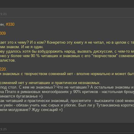
21:21
ин,
#330
309
ает это к чему? И о ком? Конкретно эту книгу я не читал, но в целом с т
и знаком. И не я один.
ву удалось хотя бы взбудоражить народ, вызвать дискуссии, с чем-то м
нко у более чем 90 % читавших и знакомых с его "творчеством" сомнени
алистов.
220
.
и знакомых с творчеством сомнений нет - вполне нормально и может бы
сомнений нет у нечитавших и практически незнакомых.
под стол. С кем не знакомых? Что не читавших? А остальные знакомы 
ча Плато в римановых многообразиях у 90% критиков - настольная брош
инается бугагаканье =)
как читавший и практически знакомый, просвятите - выскажите своё мнен
и умён - обязан учить нас сирых и убогих. Был ли у Тутанхамона корот
оили молдоване? Жду сенсаций =)
21:21