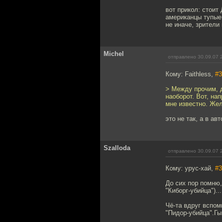
вот прикол: стои
американцы тупые 
не иначе, зрители
Michel
отправлено 30.09.07 
Кому: Faithless,
#3
> Между прочим, д
наоборот. Вот, на
мне известно. Жел
это не так, а в ав
Szalloda
отправлено 30.09.07 
Кому: урус-хай,
#3
До сих пор помню
"Киборг-убийца")...
Чё-та вдруг вспом
"Пидор-убийца".Гы