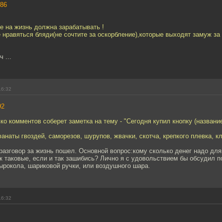
86
е на жизнь должна зарабатывать !
нравяться бляди(не сочтите за оскорбление),которые выходят замуж за 
 ...
16:32
92
ко комментов соберет заметка на тему - "Сегодня купил кнопку (названи
анаты гвоздей, саморезов, шурупов, жвачки, скотча, крепкого плевка, к
разговор за жизнь пошел. Основной вопрос:кому сколько денег надо для
к таковые, если и так зашибись? Лично я с удовольствием бы обсудил п
дырокола, шариковой ручки, или воздушного шара.
16:32