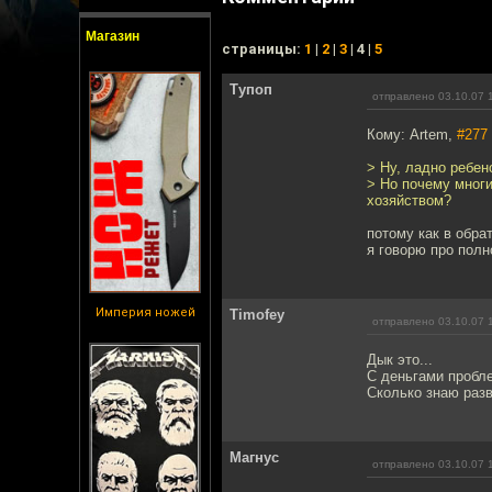
Магазин
cтраницы:
1
|
2
|
3
| 4 |
5
Тупоп
отправлено 03.10.07 
Кому: Artem,
#277
> Ну, ладно ребен
> Но почему многи
хозяйством?
потому как в обра
я говорю про полн
Империя ножей
Timofey
отправлено 03.10.07 
Дык это...
С деньгами пробле
Сколько знаю разв
Магнус
отправлено 03.10.07 