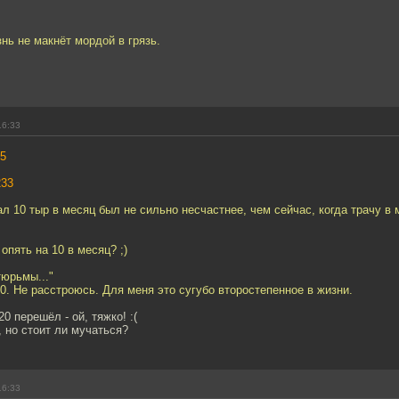
нь не макнёт мордой в грязь.
16:33
5
233
ал 10 тыр в месяц был не сильно несчастнее, чем сейчас, когда трачу в
опять на 10 в месяц? ;)
тюрьмы..."
0. Не расстроюсь. Для меня это сугубо второстепенное в жизни.
20 перешёл - ой, тяжко! :(
 но стоит ли мучаться?
16:33