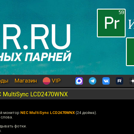
оды
Магазин
VIP
 MultiSync LCD2470WNX
ый монитор
NEC MultiSync LCD2470WNX
(24 дюйма).
 слова.
ядывать фотки.
.