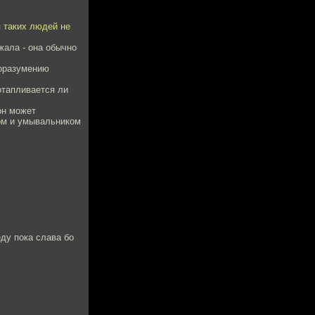
я таких людей не
жала - она обычно
доразумению
 отапливается ли
он может
ром и умывальником
еду пока слава бо
.