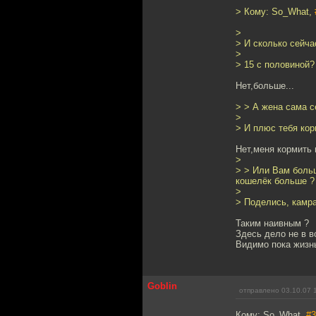
> Кому: So_What,
>
> И сколько сейча
>
> 15 с половиной?
Нет,больше...
> > А жена сама с
>
> И плюс тебя кор
Нет,меня кормить 
>
> > Или Вам больш
кошелёк больше ?
>
> Поделись, камра
Таким наивным ?
Здесь дело не в во
Видимо пока жизнь
Goblin
отправлено 03.10.07 
Кому: So_What,
#3