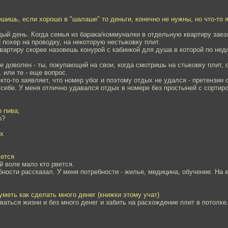
ешишь, если хорошо в "шалаше" то деньги, конечно не нужны, но что-то 
ый день. Когда семья из барака/коммуналки в отдельную квартиру заез
 похер на проводку, на некоторую нестыковку плит.
вартиру скорее назовешь конурой с кабинкой для душа в которой по не
ее доволен - ты, покупающий на свои, когда смотришь на стыковку плит,
. или те - еще вопрос.
 кто-то заявляет, что номер убог и поэтому отдых не удался - претензии 
себе. У меня отлично удавался отдых в номере без простыней с сорти
о пива,
о?
х
чется
 воле мало кто рвется.
бности рассказал. У меня потребности - жилье, медицина, обучение. На 
 уметь как сделать много денег (книжки этому учат)
аться жизни и без много денег и забить на расхождение плит в потолке