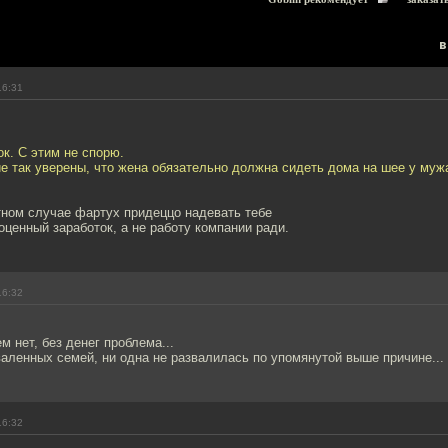
в
16:31
ок. С этим не спорю.
е так уверены, что жена обязательно должна сидеть дома на шее у муж
тном случае фартух придеццо надевать тебе
оценный заработок, а не работу компании ради.
16:32
м нет, без денег проблема...
аленных семей, ни одна не развалилась по упомянутой выше причине...
16:32