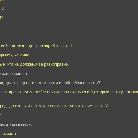
с?
й?
 себе на жизнь должна зарабатывать !
ормить, конечно.
ь никто не должен,я за равноправие.
е равноправные?
уки, должны деньги в дом нести и себя обеспечивать?
ьше нравяться бляди(не сочтите за оскорбление),которые выходят замуж 
рад: до скольки лет можно оставаться вот таким как ты?
?
овом называется.
возрасте...