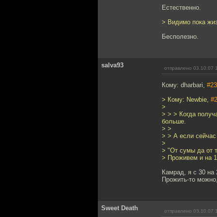
Естественно.
> Видимо пока жиз
Бесполезно.
salva93
отправлено 03.10.07 
Кому: dharbari,
#23
> Кому: Newbie,
#
>
> > > Когда получ
больше.
> >
> > А если сейчас 
>
> "От сумы да от 
> Проживем и на 1
Камрад, я с 30 на 
Прожить-то можно,
Sweet Death
отправлено 03.10.07 