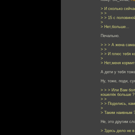
> И сколько сейча
> >
> > 15 с половино
>
> Нет,больше...
Печально.
> > > А жена сама
> >
> > И плюс тебя к
>
> Нет,меня кормит
А дети у тебя тож
Ну, тоже, поди, с
> > > Или Вам бол
кошелёк больше ?
> >
> > Поделись, кам
>
> Таким наивным 
Не, это другим сл
> Здесь дело не в 