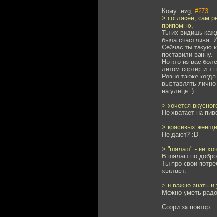
Кому: evg,
#273
> согласен, сам р
припомню,
Ты их видишь кажд
была счастлива. И
Сейчас ты такую к
поставили ванну.
Но кто из вас бол
летом сортир и т.п
Ровно также когда
выставлять лично 
на улице :)
> хочется вкусног
Не хватает на пив
> красивых женщи
Не дают? :D
> "шалаш" - не хо
В шалаш по доброй
Ты про свои потре
хватает.
> и важно знать и
Можно уметь радов
Сорри за повтор.