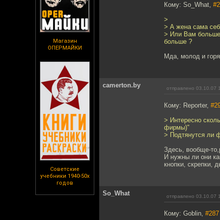
Кому: So_What,
#2
>
> А жена сама себ
> Или Вам больше 
Магазин
больше ?
ОПЕРМАЙКИ
Мда, молод и горяч
camerton.by
отправлено 03.10.07 
Кому: Reporter,
#2
> Интересно сколь
фирмы)"
> Подтянутся ли ф
Здесь, вообще-то,
И нужны ли они ка
кнопки, скрепки, 
Советские
учебники 1940-50х
годов
So_What
отправлено 03.10.07 
Кому: Goblin,
#287