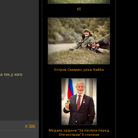
65
Остров Сахалин, река Найба
а тех,у кого
# 306
Медаль ордена "За заслуги перед
Отечеством" II степени