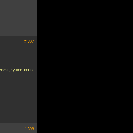
# 307
 месяц существенно
# 308