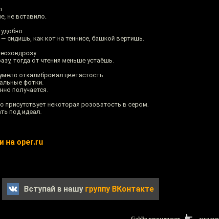
о.
е, не вставило.
 удобно.
— сидишь, как кот на теннисе, башкой вертишь.
теохондрозу.
зу, тогда от чтения меньше устаёшь.
 умело откалибровал цветастость.
альные фотки.
нно получается.
о присутствует некоторая розоватость в сером.
ть под идеал.
 на oper.ru
Вступай в нашу
группу ВКонтакте
Goblin рекомендует
заказат