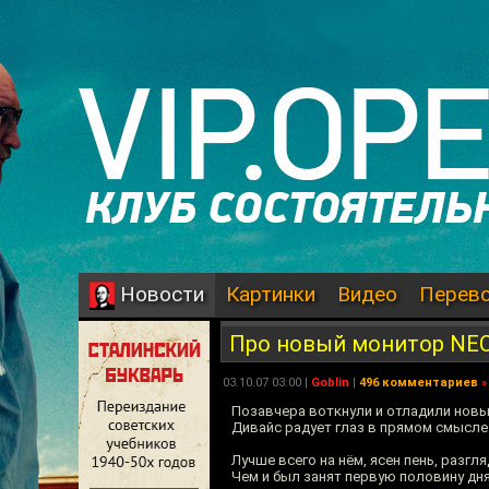
Картинки
Видео
Перев
Новости
Про новый монитор NEC
03.10.07 03:00 |
Goblin
|
496 комментариев
»
Позавчера воткнули и отладили нов
Дивайс радует глаз в прямом смысле
Лучше всего на нём, ясен пень, разгл
Чем и был занят первую половину дня