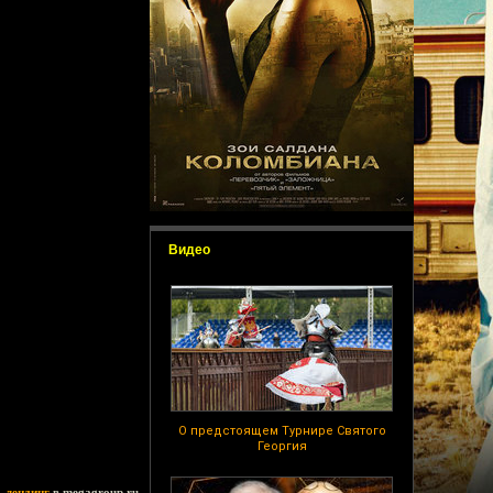
Видео
О предстоящем Турнире Святого
Георгия
ь
лендинг
в megagroup.ru