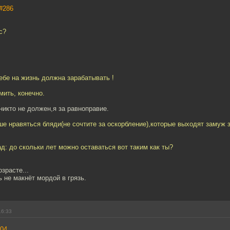
#286
с?
ебе на жизнь должна зарабатывать !
мить, конечно.
никто не должен,я за равноправие.
е нравяться бляди(не сочтите за оскорбление),которые выходят замуж з
д: до скольки лет можно оставаться вот таким как ты?
зрасте...
 не макнёт мордой в грязь.
16:33
04