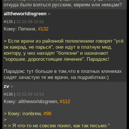
откуда было взяться русским, евреям или немцам?
alltheworldisgreen
»
#135 |
22.02.08 10:51
Кому: Петюня,
#132
> Если врачи из районной поликлиники говорят "усё
ок камрад, не парься", они идут в платную мед.
контору, у них находят "болезни" и назначают
"хорошее, дорогостоящее лечение". Парадокс!
Парадокс тут больше в том,что в платных клиниках
сидят зачастую те же врачи, на подработках:)
zv
»
#136 |
22.02.08 10:53
Кому: alltheworldisgreen,
#112
> Кому: ironbrew,
#98
>
> > Я что-то не совсем понял, как так письмо "