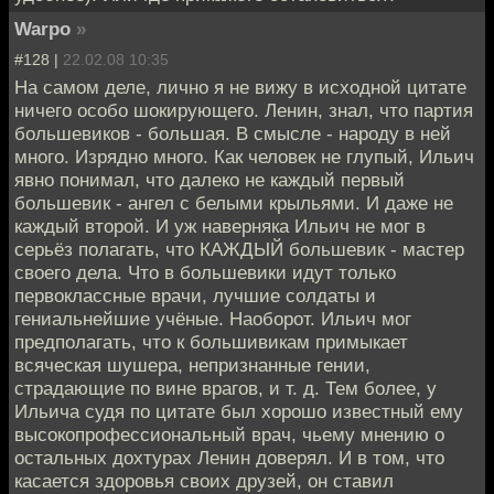
Warpo
»
#128 |
22.02.08 10:35
На самом деле, лично я не вижу в исходной цитате
ничего особо шокирующего. Ленин, знал, что партия
большевиков - большая. В смысле - народу в ней
много. Изрядно много. Как человек не глупый, Ильич
явно понимал, что далеко не каждый первый
большевик - ангел с белыми крыльями. И даже не
каждый второй. И уж наверняка Ильич не мог в
серьёз полагать, что КАЖДЫЙ большевик - мастер
своего дела. Что в большевики идут только
первоклассные врачи, лучшие солдаты и
гениальнейшие учёные. Наоборот. Ильич мог
предполагать, что к большивикам примыкает
всяческая шушера, непризнанные гении,
страдающие по вине врагов, и т. д. Тем более, у
Ильича судя по цитате был хорошо известный ему
высокопрофессиональный врач, чьему мнению о
остальных дохтурах Ленин доверял. И в том, что
касается здоровья своих друзей, он ставил