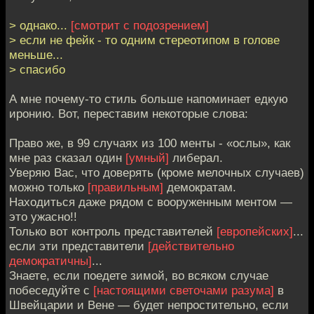
> однако...
[смотрит с подозрением]
> если не фейк - то одним стереотипом в голове
меньше...
> спасибо
А мне почему-то стиль больше напоминает едкую
иронию. Вот, переставим некоторые слова:
Право же, в 99 случаях из 100 менты - «ослы», как
мне раз сказал один
[умный]
либерал.
Уверяю Вас, что доверять (кроме мелочных случаев)
можно только
[правильным]
демократам.
Находиться даже рядом с вооруженным ментом —
это ужасно!!
Только вот контроль представителей
[европейских]
...
если эти представители
[действительно
демократичны]
...
Знаете, если поедете зимой, во всяком случае
побеседуйте с
[настоящими светочами разума]
в
Швейцарии и Вене — будет непростительно, если