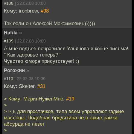
#108 |
22.02.08 10:00
Кому: ironbrew,
#98
Так если он Алексей Максимович.))))))
Rafiki
»
#109 |
22.02.08 10:00
А мне подъеб понравился Ульянова в конце письма!
" Как здоровье теперь? "
Чувство юмора присутствует! :)
Рогожин
»
#110 |
22.02.08 10:00
Кому: Skelter,
#31
> Кому: МеринНуженМне,
#19
>
> > ь для простачков, типа всем управляют гадкие
массоны. Подобная бредятина не в какие рамки
абсурда не лезет
>