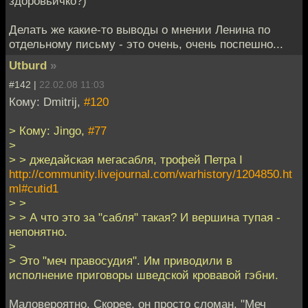
здоровьичко?)
Делать же какие-то выводы о мнении Ленина по
отдельному письму - это очень, очень поспешно...
Utburd
»
#142 |
22.02.08 11:03
Кому: Dmitrij,
#120
> Кому: Jingo,
#77
>
> > джедайская мегасабля, трофей Петра I
http://community.livejournal.com/warhistory/1204850.ht
ml#cutid1
> >
> > А что это за "сабля" такая? И вершина тупая -
непонятно.
>
> Это "меч правосудия". Им приводили в
исполнение приговоры шведской кровавой гэбни.
Маловероятно. Скорее, он просто сломан. "Меч