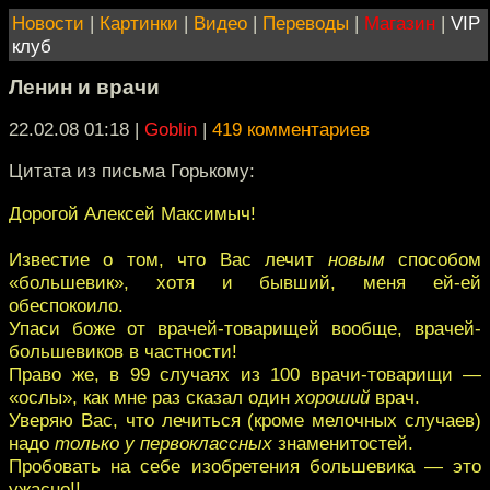
Новости
|
Картинки
|
Видео
|
Переводы
|
Магазин
|
VIP
клуб
Ленин и врачи
22.02.08 01:18
|
Goblin
|
419 комментариев
Цитата из письма Горькому:
Дорогой Алексей Максимыч!
Известие о том, что Вас лечит
новым
способом
«большевик», хотя и бывший, меня ей-ей
обеспокоило.
Упаси боже от врачей-товарищей вообще, врачей-
большевиков в частности!
Право же, в 99 случаях из 100 врачи-товарищи —
«ослы», как мне раз сказал один
хороший
врач.
Уверяю Вас, что лечиться (кроме мелочных случаев)
надо
только у первоклассных
знаменитостей.
Пробовать на себе изобретения большевика — это
ужасно!!