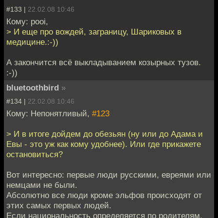
#133 |
22.02.08 10:46
Кому: pooi,
> И еще про вождей, заграницу, Шариковых в
медицине.:-))
А закончится всё выкладыванием козырных тузов.
:-))
bluetoothbird
»
#134 |
22.02.08 10:46
Кому: Непонятливый,
#123
> И в итоге дойдем до обезьян (ну или до Адама и
Евы - это уж как кому удобнее). Или где прикажете
остановиться?
Вот интересно: первые люди русскими, евреями или
немцами не были.
Абсолютно все люди кроме эльфов происходят от
этих самых первых людей.
Если национальность определяется по родителям,