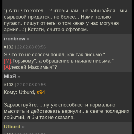
:) А ты что хотел... ? чтобы нам.. не забывайся.. мы -
сырьевой придаток.. не более... Нами только
пугают.. пишут отчеты о том какая у нас могучая
армия...:) Кстати, считаю офтопом.
ironbrew
»
#102 |
22.02.08 09:56
Я что-то не совсем понял, как так письмо "
[М]
.Горькому", а обращение в начале письма "
[А]
лексей Максимыч"?
MiaЯ
»
#103 |
22.02.08 09:56
Кому: Utburd,
#94
Здравствуйте, ...ну уж способности нормально
мыслить и действовать вернули...в свете последних
событий, я бы так не сказала.
Utburd
»