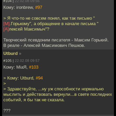
#104 |
22.02.08 09:56
Кому: ironbrew,
#97
> Я что-то не совсем понял, как так письмо "
[М]
.Горькому", а обращение в начале письма "
[А]
лексей Максимыч"?
Творческий псевдоним писателя - Максим Горький.
В реале - Алексей Максимович Пешков.
Utburd
»
#105 |
22.02.08 09:57
Кому: MiaЯ,
#103
> Кому: Utburd,
#94
>
> Здравствуйте, ...ну уж способности нормально
мыслить и действовать вернули...в свете последних
событий, я бы так не сказала.
???