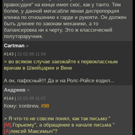
правосудия" на конце имел скос, как у танто. Тем
более, у данной мегасабли явная диспропорция
клинка по отношению к гарде и рукояти. Он должен
быть длинее по законам механики, а то
балансировка ни к черту. Это ж классический
полутораручник.
Cartman
»
#143 |
22.02.08 11:04
> во всяком случае заезжайте к первоклассным
врачам в Швейцарии и Вене
А он, пафосный!!! Да и на Ролс-Ройсе ездил...
Андреев
»
#144 |
22.02.08 11:07
Кому: ironbrew,
#98
> Я что-то не совсем понял, как так письмо "
[М]
.Горькому", а обращение в начале письма "
[А]
лексей Максимыч"?