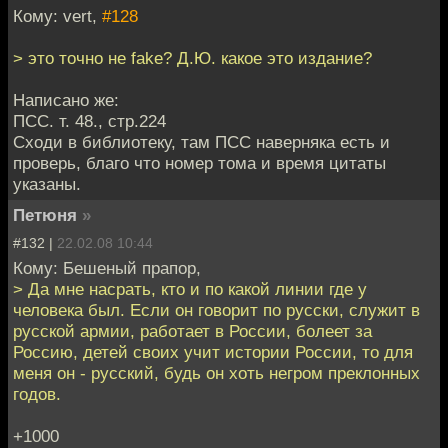
Кому: vert,
#128
> это точно не fake? Д.Ю. какое это издание?
Написано же:
ПСС. т. 48., стр.224
Сходи в библиотеку, там ПСС наверняка есть и
проверь, благо что номер тома и время цитаты
указаны.
Петюня
»
#132 |
22.02.08 10:44
Кому: Бешеный прапор,
> Да мне насрать, кто и по какой линии где у
человека был. Если он говорит по русски, служит в
русской армии, работает в России, болеет за
Россию, детей своих учит истории России, то для
меня он - русский, будь он хоть негром преклонных
годов.
+1000