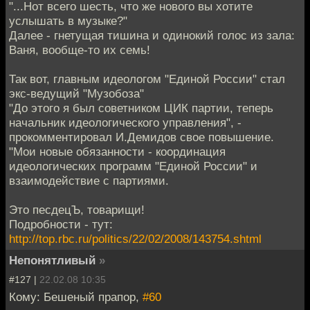
"...Нот всего шесть, что же нового вы хотите
услышать в музыке?"
Далее - гнетущая тишина и одинокий голос из зала:
Ваня, вообще-то их семь!
Так вот, главным идеологом "Единой России" стал
экс-ведущий "Музобоза"
"До этого я был советником ЦИК партии, теперь
начальник идеологического управления", -
прокомментировал И.Демидов свое повышение.
"Мои новые обязанности - координация
идеологических программ "Единой России" и
взаимодействие с партиями.
Это песдецЪ, товарищи!
Подробности - тут:
http://top.rbc.ru/politics/22/02/2008/143754.shtml
Непонятливый
»
#127 |
22.02.08 10:35
Кому: Бешеный прапор,
#60