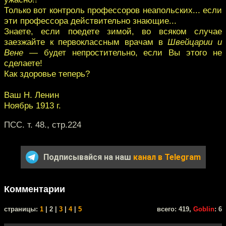
Только вот контроль профессоров неапольских... если
эти профессора действительно знающие...
Знаете, если поедете зимой, во всяком случае
заезжайте к первоклассным врачам в
Швейцарии и
Вене
— будет непростительно, если Вы этого не
сделаете!
Как здоровье теперь?
Ваш Н. Ленин
Ноябрь 1913 г.
ПСС. т. 48., стр.224
Подписывайся на наш
канал в Telegram
Комментарии
cтраницы:
1
| 2 |
3
|
4
|
5
всего: 419,
Goblin
: 6