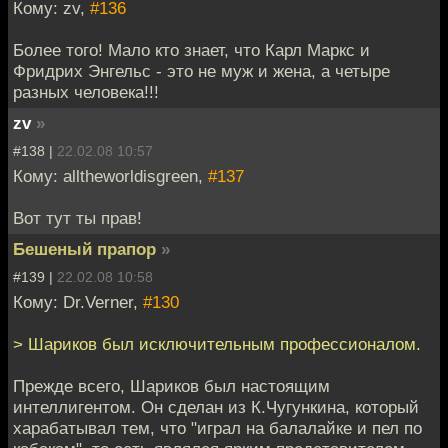
В последнее время
Кому: zv,
#136
на "Тупичке" заметно
прибавилось народу.
Более того! Мало кто знает, что Карл Маркс и
Это, конечно,
Фридрих Энгельс - это не муж и жена, а четыре
радует...
разных человека!!!
Но иногда
zv
»
раздражает, что
некоторые молодые и
#138 |
22.02.08 10:57
нетерпеливые
Кому: alltheworldisgreen,
#137
ленятся читать!
Действительно,
Вот тут ты прав!
прочитать, например,
Бешеный прапор
»
почти полторы
тысячи постов по
#139 |
22.02.08 10:58
теме "про ЭМОВ"
Кому: Dr.Verner,
#130
тяжело, но если бы
некоторые граждане
> Шариков был исключительным профессионалом.
читали, что написано
до них, то и постов
Прежде всего, Шариков был настоящим
было бы гораздо
интеллигентом. Он сделан из К.Чугункина, который
меньше!
харабатывал тем, что "играл на балалайке и пел по