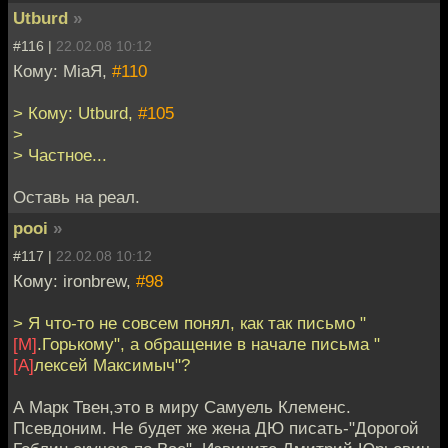
Utburd
»
#116 |
22.02.08 10:12
Кому: MiaЯ,
#110
> Кому: Utburd,
#105
>
> Частное...
Оставь на реал.
pooi
»
#117 |
22.02.08 10:12
Кому: ironbrew,
#98
> Я что-то не совсем понял, как так письмо "
[М]
.Горькому", а обращение в начале письма "
[А]
лексей Максимыч"?
А Марк Твен,это в миру Самуель Клеменс.
Псевдоним. Не будет же жена ДЮ писать-"Дорогой