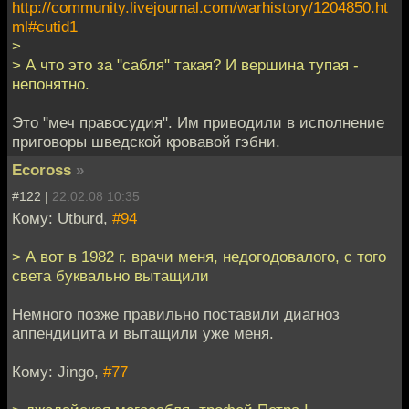
http://community.livejournal.com/warhistory/1204850.ht
ml#cutid1
>
> А что это за "сабля" такая? И вершина тупая -
непонятно.
Это "меч правосудия". Им приводили в исполнение
приговоры шведской кровавой гэбни.
Ecoross
»
#122 |
22.02.08 10:35
Кому: Utburd,
#94
> А вот в 1982 г. врачи меня, недогодовалого, с того
света буквально вытащили
Немного позже правильно поставили диагноз
аппендицита и вытащили уже меня.
Кому: Jingo,
#77