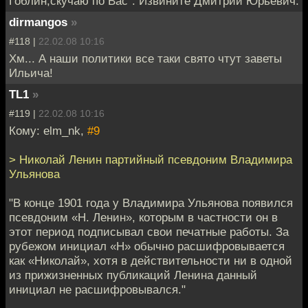
Гоблин,скучаю по Вас". Извините Дмитрий Юрьевич.
dirmangos
»
#118 |
22.02.08 10:16
Хм... А наши политики все таки свято чтут заветы
Ильича!
TL1
»
#119 |
22.02.08 10:16
Кому: elm_nk,
#9
> Николай Ленин партийный псевдоним Владимира
Ульянова
"В конце 1901 года у Владимира Ульянова появился
псевдоним «Н. Ленин», которым в частности он в
этот период подписывал свои печатные работы. За
рубежом инициал «Н» обычно расшифровывается
как «Николай», хотя в действительности ни в одной
из прижизненных публикаций Ленина данный
инициал не расшифровывался."