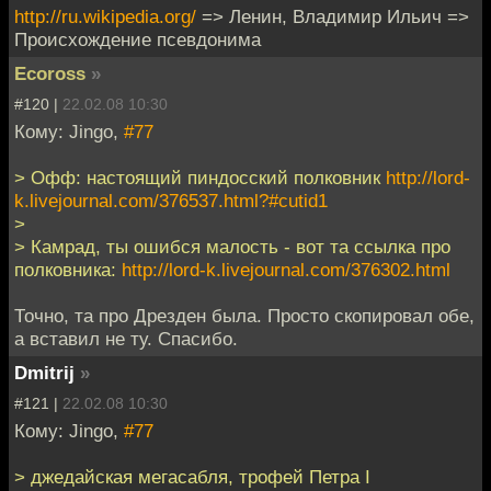
http://ru.wikipedia.org/
=> Ленин, Владимир Ильич =>
Происхождение псевдонима
Ecoross
»
#120 |
22.02.08 10:30
Кому: Jingo,
#77
> Офф: настоящий пиндосский полковник
http://lord-
k.livejournal.com/376537.html?#cutid1
>
> Камрад, ты ошибся малость - вот та ссылка про
полковника:
http://lord-k.livejournal.com/376302.html
Точно, та про Дрезден была. Просто скопировал обе,
а вставил не ту. Спасибо.
Dmitrij
»
#121 |
22.02.08 10:30
Кому: Jingo,
#77
> джедайская мегасабля, трофей Петра I