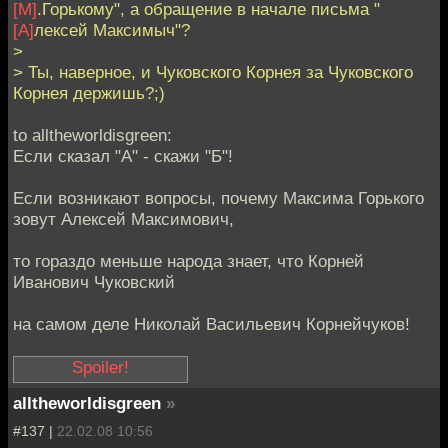
[М]
.Горькому", а обращение в начале письма "
[А]
лексей Максимыч"?
>
> Ты, наверное, и Чуковского Корнея за Чуковского
Корнея держишь?;)
to alltheworldisgreen:
Если сказал "А" - скажи "Б"!
Если возникают вопросы, почему Максима Горького
зовут Алексей Максимович,
то гораздо меньше народа знает, что Корней
Иванович Чуковский
на самом деле Николай Васильевич Корнейчуков!
alltheworldisgreen
»
"лирическое"
отступление:
#137 |
22.02.08 10:56