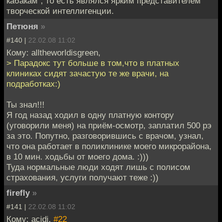
кабакам", то есть являлся ярким представителем
творческой интеллигенции.
Петюня
»
#140 |
22.02.08 11:02
Кому: alltheworldisgreen,
> Парадокс тут больше в том,что в платных
клиниках сидят зачастую те же врачи, на
подработках:)
Ты знал!!!
Я год назад ходил в одну платную контору
(уговорили меня) на приём-осмотр, заплатил 500 рэ
за это. Попутно, разговорившись с врачом, узнал,
что она работает в поликлинике моего микрорайона,
в 10 мин. ходьбы от моего дома. :)))
Туда нормальные люди ходят лишь с полисом
страхования, услуги получают теже :))
firefly
»
#141 |
22.02.08 11:02
Кому: acidi,
#22