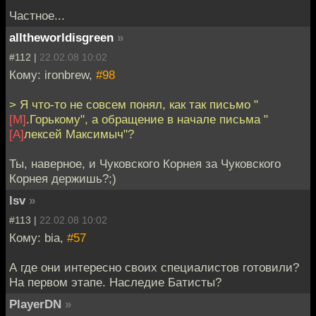
Частное...
alltheworldisgreen
»
#112 |
22.02.08 10:02
Кому: ironbrew,
#98
> Я что-то не совсем понял, как так письмо "
[М]
.Горькому", а обращение в начале письма "
[А]
лексей Максимыч"?
Ты, наверное, и Чуковского Корнея за Чуковского
Корнея держишь?;)
lsv
»
#113 |
22.02.08 10:02
Кому: bia,
#57
А где они интересно своих специалистов готовили?
На первом этапе. Наследие Батисты?
PlayerDN
»