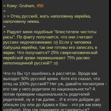
> Кому: Graham,
#50
>
> > Отец русский, мать наполовину еврейка,
наполовину немка.
>
> Радуют меня подобные "блюстители чистоты
расы". По факту получается, что они считают
русских недочеловеками :о) Если у человека
бабушка еврейка, так они готовы его записать в
евреи. Что получается? 25% сверхчеловеческой
еврейской крови перевешивают 75% расово
неполноценной русской? :о)
Что-то Вы тут ошиблись в рассчётах. Вроде как
выходит 50% русской крови. Хотя кто сказал, что
отец на 100% русский? Нет уж, давайте посмотрим -
кто там у него родители по национальности? А
потом проверим национальность родителей
родителей, ну и так далее... И в итоге дойдем до
обезьян (ну или до Адама и Евы - это уж как кому
удобнее). Или где прикажете остановиться?