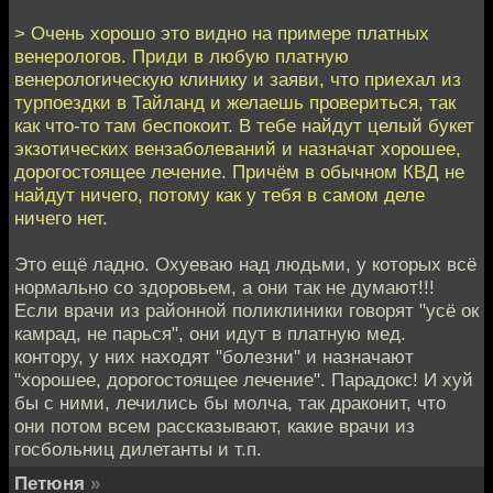
> Очень хорошо это видно на примере платных
венерологов. Приди в любую платную
венерологическую клинику и заяви, что приехал из
турпоездки в Тайланд и желаешь провериться, так
как что-то там беспокоит. В тебе найдут целый букет
экзотических вензаболеваний и назначат хорошее,
дорогостоящее лечение. Причём в обычном КВД не
найдут ничего, потому как у тебя в самом деле
ничего нет.
Это ещё ладно. Охуеваю над людьми, у которых всё
нормально со здоровьем, а они так не думают!!!
Если врачи из районной поликлиники говорят "усё ок
камрад, не парься", они идут в платную мед.
контору, у них находят "болезни" и назначают
"хорошее, дорогостоящее лечение". Парадокс! И хуй
бы с ними, лечились бы молча, так драконит, что
они потом всем рассказывают, какие врачи из
госбольниц дилетанты и т.п.
Петюня
»