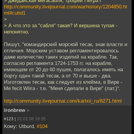
> джедайская мегасабля, трофей Петра I
http://community.livejournal.com/warhistory/1204850.ht
ml#cutid1
>
> А что это за "сабля" такая? И вершина тупая -
непонятно.
Пишут, "командирский морской тесак, знак власти и
отличия. Морским уставом регламентировалось
даже количество таких изделий на корабле. Так,
согласно регламента 1724-1753 гг. на корабле,
имеющем от 20 до 60 пушек, полагалось иметь на
борту один такой тесак, а от 70 и выше - два.
Изготовлен тесак, как следует из клейма, в Вире -
Me fecit Wiira - т.е. "Меня сделали в Вире" (лат.)".
http://community.livejournal.com/karlxii_ru/8271.html
ironbrew
»
#123 |
22.02.08 10:35
Кому: Utburd,
#104