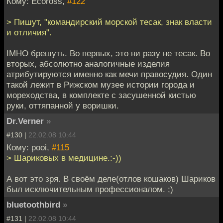
Кому: Ecoross,
#122
> Пишут, "командирский морской тесак, знак власти
и отличия".
IMHO брешуть. Во первых, это ни разу не тесак. Во
вторых, абсолютно аналогичные изделия
атрибутируются именно как мечи правосудия. Один
такой лежит в Рижском музее истории города и
мореходства, в комплекте с засушенной кистью
руки, оттяпанной у воришки.
Dr.Verner
»
#130 |
22.02.08 10:44
Кому: pooi,
#115
> Шариковых в медицине.:-))
А вот это зря. В своём деле(отлов кошаков) Шариков
был исключительным профессионалом. ;)
bluetoothbird
»
#131 |
22.02.08 10:44