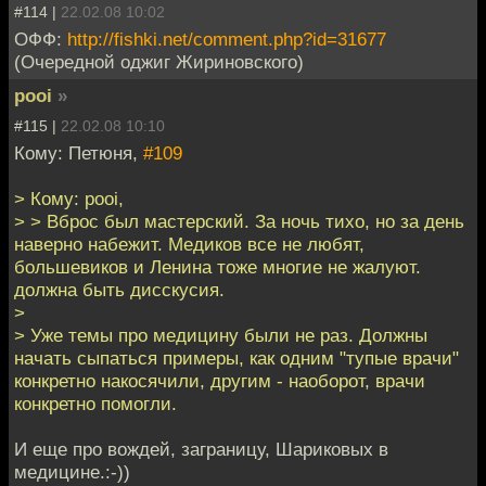
#114 |
22.02.08 10:02
ОФФ:
http://fishki.net/comment.php?id=31677
(Очередной оджиг Жириновского)
pooi
»
#115 |
22.02.08 10:10
Кому: Петюня,
#109
> Кому: pooi,
> > Вброс был мастерский. За ночь тихо, но за день
наверно набежит. Медиков все не любят,
большевиков и Ленина тоже многие не жалуют.
должна быть дисскусия.
>
> Уже темы про медицину были не раз. Должны
начать сыпаться примеры, как одним "тупые врачи"
конкретно накосячили, другим - наоборот, врачи
конкретно помогли.
И еще про вождей, заграницу, Шариковых в
медицине.:-))