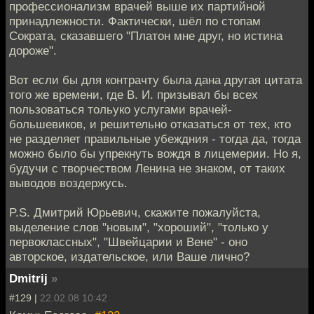
профессионализм врачей выше их партийной
принадлежности. Фактически, шёл по стопам
Сократа, сказавшего "Платон мне друг, но истина
дороже".
Вот если бы для контрачту была дана другая цитата
того же времени, где В. И. призывал бы всех
пользоваться тольуко услугами врачей-
большевиков, и решительно отказаться от тех, кто
не разделяет правильные убеждния - тогда да, тогда
можно было бы упрекнуть вождя в лицемерии. Но я,
будучи с творчеством Ленина не знаком, от таких
выводов воздержусь.
P.S. Дмитрий Юрьевич, скажите пожалуйста,
выделение слов "новым", "хороший", "только у
первоклассных", "Швейцарии и Вене" - оно
авторское, издательское, или Ваше лично?
Dmitrij
»
#129 |
22.02.08 10:42