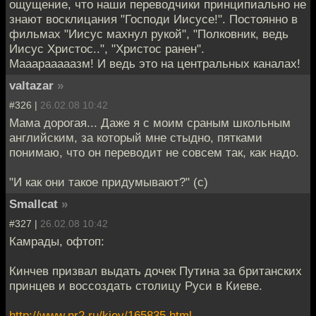
ощущение, что наши переводчики принципиально не
знают восклицания "Господи Иисусе!". Постоянно в
фильмах "Иисус махнул рукой", "Полковник, ведь
Иисус Христос..", "Христос ранен".
Мааарааааазм! И ведь это на центральных каналах!
valtazar
»
#326 |
26.02.08 10:42
Мама дорогая... Даже я с моим сраным школьным
английским, за который мне стыдно, пятками
понимаю, что он переводит не совсем так, как надо.
"И как они такое придумывают?" (с)
Smallcat
»
#327 |
26.02.08 10:42
Камрады, офтоп:
Кинчев призвал выдать дочек Путина за британских
принцев и воссоздать столицу Руси в Киеве.
http://www.nr2.ru/kiev/165835.html