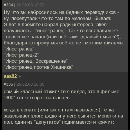
#334 |
26.02.08 10:53
Ну что вы набросились на бедных переводчиков -
ну, перепутали что-то там по мелочам, бывает.
Я вот в промпте набрал ради интереса "alien" -
получилось - "иностранец". Так что восславим же
творческое начало(или всё-таки здравый смысл?),
благодаря которому мы всё же не смотрим фильмы:
"Иностранец"
"Иностранец-2"
"Иностранец. Воскрешение"
"Иностранец против Хищника"
aaa82
»
#335 |
26.02.08 10:55
самый классный отжиг что я видел, это в фильме
"300" тот что про спартанцев
когда в сенате (или как он там назывался) тётка
закалывает злого дядю и у него сыпятся монетки на
пол, один из "депутатов" поднимается и кричит: