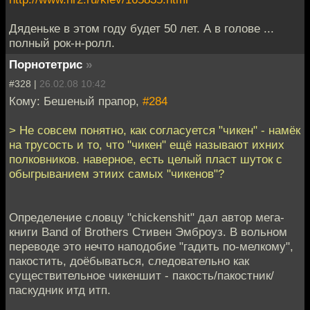
Дяденьке в этом году будет 50 лет. А в голове ...
полный рок-н-ролл.
Порнотетрис
»
#328 |
26.02.08 10:42
Кому: Бешеный прапор,
#284
> Не совсем понятно, как согласуется "чикен" - намёк
на трусость и то, что "чикен" ещё называют ихних
полковников. наверное, есть целый пласт шуток с
обыгрыванием этиих самых "чикенов"?
Определение словцу "chickenshit" дал автор мега-
книги Band of Brothers Стивен Эмброуз. В вольном
переводе это нечто наподобие "гадить по-мелкому",
пакостить, доёбываться, следовательно как
существительное чикеншит - пакость/пакостник/
паскудник итд итп.