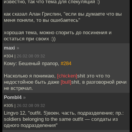
известно, так что тема для спекуляций :)
как сказал Алан Гриспин, "если вы думаете что вы
меня поняли, то вы ошибаетесь"
хорошая тема, можно спорить до посинения и
остаться при своих :))
maxi
»
#304 |
26.02.08 09:32
Кому: Бешеный прапор,
#284
Насколько я понимаю,
[chicken]
shit это что то
недостойное быть даже
[bull]
shit, в разговорной речи
не встречал.
Pombl4
»
#305 |
26.02.08 09:32
Lingvo 12, "outfit. 5)воен. часть, подразделение; пр.:
soldiers belonging to the same outfit — солдаты из
одного подразделения"