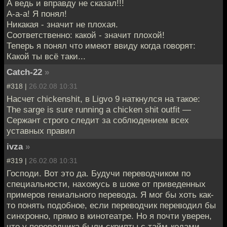
А ведь и вправду не сказал!!!
А-а-а! Я понял!
Никакая - значит не плохая.
Соответственно: какой - значит плохой!
Теперь я понял что имеют ввиду когда говорят:
Какой ты всё таки...
Catch-22
»
#318 |
26.02.08 10:31
Насчет chickenshit, в Ligvo 9 наткнулся на такое:
The sarge is sure running a chicken shit outfit —
Сержант строго следит за соблюдением всех
уставных правил
ivza
»
#319 |
26.02.08 10:31
Господи. Вот это да. Будучи переводчиком по
специальности, нахожусь в шоке от приведенных
примеров гениального перевода. Я мог бы хоть как-
то понять подобное, если переводчик переводил бы
синхронно, прямо в кинотеатре. Но я почти уверен,
что у переводчика были скрипты с тайм-кодами,