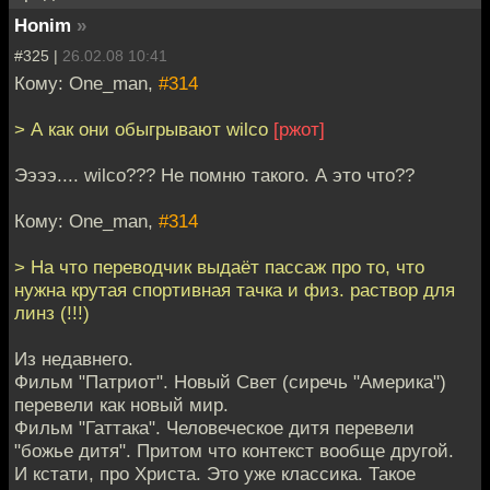
Honim
»
#325 |
26.02.08 10:41
Кому: One_man,
#314
> А как они обыгрывают wilco
[ржот]
Ээээ.... wilco??? Не помню такого. А это что??
Кому: One_man,
#314
> На что переводчик выдаёт пассаж про то, что
нужна крутая спортивная тачка и физ. раствор для
линз (!!!)
Из недавнего.
Фильм "Патриот". Новый Свет (сиречь "Америка")
перевели как новый мир.
Фильм "Гаттака". Человеческое дитя перевели
"божье дитя". Притом что контекст вообще другой.
И кстати, про Христа. Это уже классика. Такое