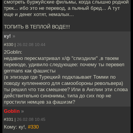
смотреть буржуйские фильмы, когда слышно родной
трек... ибо это не перевод, а пьяный бред... А тут
еще и денег хотят, немалых...
ТОПИТЬ В ТЕПЛОЙ ВОДЕ!!!
ку!
»
#330 |
26.02.08 10:44
2Goblin:
недавно пересматривал х/ф "спиздили" ,в твоем
переводе, удивило следующее: почему ты перевел
germans как фашисты
(в эпизоде где Турецкий подклаывает Томми по
поводу купленнеого для самообороны револьвера)
ты решил что так смешнее? Или в Англии эти слова
действительно синонимы, типа до сих пор не
простили немцев за фашизм?
Goblin
»
#331 |
26.02.08 10:45
Кому: ку!,
#330