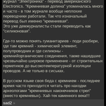
журнал "Электроника" - перевод американского
Electronics. "Кремниевая долина" упоминалась много
и часто - в том журнале вообще неплохие
переводчики работали. Так что изначальный
перевод был именно "кремниевая".
Это уже демжурналисты стали переводить как
"силиконовая".
Где-то можно понять гуманитариев - поди разбери,
где там кремний - химический элемент,
полупроводник и где силиконы -
кремнийорганические соединения, также нашедшие
чрезвычайно широкое применение - от строительных
герметиков до высокотемпературной изоляции
проводов. А не только в сиськах.
В русском языке своя беда с кремнием - последнее
время часто приходится читать про находки
археологами "кремниевых наконечников стрел"
(вместо кремневых). Хай-тек каменного века!!!
sad2
»