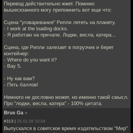
Перевод действительно жжет. Помимо
вышескзанного могу припомнить вот еще что:
Сцена "уговаривания" Рипли лететь на планету.
- I work at the loading docks.
- Я работаю на причале. Лодки, весла, катера...
Сцена, где Рипли залезает в погрузчик и берет
контейнер:
- Where do you want it?
- Bay 5.
- Ну как вам?
- Пять баллов!
Немного не дословно может, но именно такой смысл.
Про "лодки, весла, катера" - 100% цитата.
Brus Ga
»
#313 |
26.02.08 10:04
Выпускался в советское время издательством "Мир"