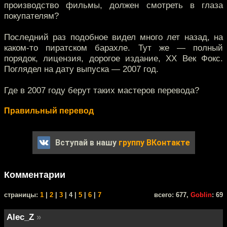
производство фильмы, должен смотреть в глаза
покупателям?
Последний раз подобное видел много лет назад, на
каком-то пиратском барахле. Тут же — полный
порядок, лицензия, дорогое издание, ХХ Век Фокс.
Поглядел на дату выпуска — 2007 год.
Где в 2007 году берут таких мастеров перевода?
Правильный перевод
Вступай в нашу
группу ВКонтакте
Комментарии
cтраницы:
1
|
2
|
3
| 4 |
5
|
6
|
7
всего: 677,
Goblin
: 69
Alec_Z
»