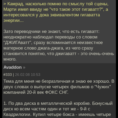
> Камрад, насколько помню по смыслу той сцены,
Марти имел ввиду не "что такое этот гигаватт?", а
интересовался у дока эквивалентом гигаватта
энергии...
Зато переводчики не знают, что есть гигаватт:
неоднократно наблюдал переводы со словом
"ДЖИГАватт", сразу вспоминается неизвестное
матерное слово джага-джага, из чего сразу
становится понятно, что джигаватт - это очень-очень
много.
Avaddon
»
#333 |
26.02.08 10:53
Тема для меня не безразличная и знаю ее хорошо. В
двух словах о выпуске четырех фильмов о "Чужих"
компанией 20-й век ФОКС СНГ.
1. По два диска в металлической коробке. Бонусный
диск ко всем частям один и тот же - 9-й с
Квадрилогии. Купил четыре бокса - имеешь четыре