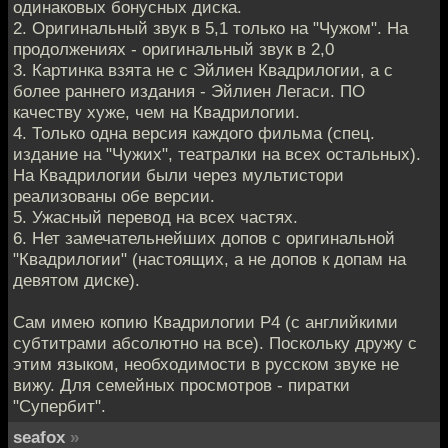
одинаковых бонусных диска.
2. Оригинальный звук в 5,1 только на "Чужом". На
продолжениях - оригинальный звук в 2,0
3. Картинка взята не с Эйлиен Квадрилогии, а с
более раннего издания - Эйлиен Легаси. ПО
качеству хуже, чем на Квадрилогии.
4. Только одна версия каждого фильма (спец.
издание на "Чужих", театралки на всех остальных).
На Квадрилогии были через мультистори
реализованы обе версии.
5. Ужасный перевод на всех частях.
6. Нет замечательнейших допов с оригинальной
"Квадрилогии" (настоящих, а не допов к допам на
девятом диске).
Сам имею копию Квадрилогии Р4 (с английкими
субтитрами абсолютно на все). Поскольку дружу с
этим языком, необходимости в русском звуке не
вижу. Для семейных просмотров - пиратки
"Супербит".
seafox
»