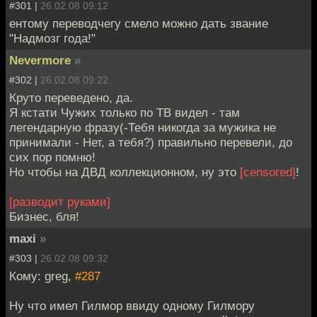
#301 |
26.02.08 09:12
ентому переводчегу смело можно дать звание
"Надмозг года!"
Nevermore
»
#302 |
26.02.08 09:22
Круто переведено, да.
Я кстати Чужих только по ТВ видел - там
легендарную фразу(-Тебя никогда за мужика не
принимали - Нет, а тебя?) правильно перевели, до
сих пор помню!
Но чтобы на ДВД коллекционном, ну это
[censored]
!
[разводит руками]
Бизнес, бля!
maxi
»
#303 |
26.02.08 09:32
Кому: greg,
#287
Ну что имел Гилмор ввиду одному Гилмору