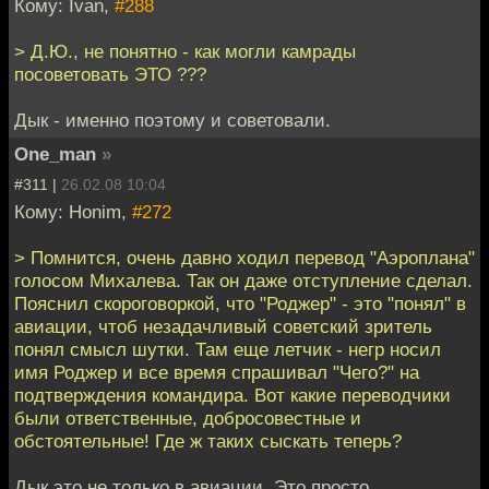
Кому: Ivan,
#288
> Д.Ю., не понятно - как могли камрады
посоветовать ЭТО ???
Дык - именно поэтому и советовали.
One_man
»
#311 |
26.02.08 10:04
Кому: Honim,
#272
> Помнится, очень давно ходил перевод "Аэроплана"
голосом Михалева. Так он даже отступление сделал.
Пояснил скороговоркой, что "Роджер" - это "понял" в
авиации, чтоб незадачливый советский зритель
понял смысл шутки. Там еще летчик - негр носил
имя Роджер и все время спрашивал "Чего?" на
подтверждения командира. Вот какие переводчики
были ответственные, добросовестные и
обстоятельные! Где ж таких сыскать теперь?
Дык это не только в авиации. Это просто