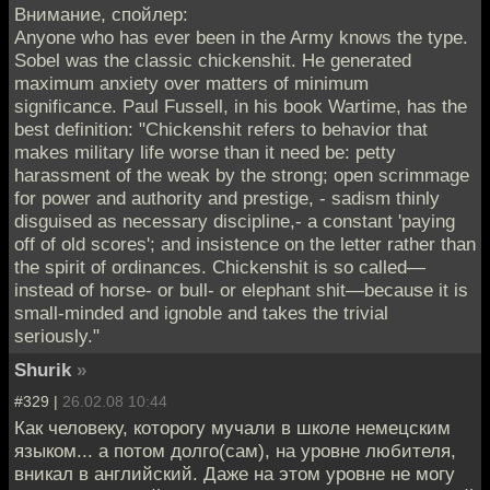
Внимание, спойлер:
Anyone who has ever been in the Army knows the type.
Sobel was the classic chickenshit. He generated
maximum anxiety over matters of minimum
significance. Paul Fussell, in his book Wartime, has the
best definition: "Chickenshit refers to behavior that
makes military life worse than it need be: petty
harassment of the weak by the strong; open scrimmage
for power and authority and prestige, - sadism thinly
disguised as necessary discipline,- a constant 'paying
off of old scores'; and insistence on the letter rather than
the spirit of ordinances. Chickenshit is so called—
instead of horse- or bull- or elephant shit—because it is
small-minded and ignoble and takes the trivial
seriously."
Shurik
»
#329 |
26.02.08 10:44
Как человеку, которогу мучали в школе немецским
языком... а потом долго(сам), на уровне любителя,
вникал в английский. Даже на этом уровне не могу