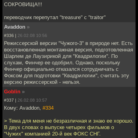
СОКРОВИЩА!!!
переводчик перепутал "treasure" c "traitor"
Avaddon
»
#336 |
26.02.08 10:56
Режиссерской версии "Чужого-3" в природе нет. Есть
восстановленная монтажная версия, подготовленная
Шарлем де Лаузирикой для "Квадрилогии". По
слухам, Финчер ее одобрил. Однако, поскольку
Финчер официально отказался сотрудничать с
Фоксом для подготовки "Квадрилогии", считать эту
версию режиссерской - нельзя.
Goblin
»
#337 |
26.02.08 10:57
Кому: Avaddon,
#334
> Тема для меня не безразличная и знаю ее хорошо.
В двух словах о выпуске четырех фильмов о
"Чужих" компанией 20-й век ФОКС СНГ.