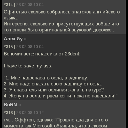
#314 |
26.02.08 10:04
Офигетью сколько собралось знатоков английского
языка.
Интересно, сколько из присутствующих вобще что
то поняли бы в оригинальной звуковой дорожке...
Алех.бу
»
#315 |
26.02.08 10:04
Вспоминается классика от 23dent:
I have to save my ass.
"1. Мне надоспасать осла, в задницу.
2. Мне надо спасать свою задницу от осла.
3. Я спасатель или ослиная жопа, в натуре?
4. Жопу на осла, и рвем когти, пока не навешали!"
BuRN
»
#316 |
26.02.08 10:12
гм... Оффтоп, однако: "Прошло два дня с того
момента как Microsoft объявила, что в скором