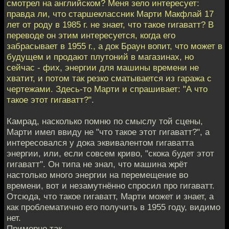
смотрел на английском? Меня зело интересует:
правда ли, что старшеклассник Марти Макфлай 17
лет от роду в 1985 г. не знает, что такое гигаватт? В
переводе он этим интересуется, когда его
забрасывает в 1955 г., а док Браун вопит, что может в
будущем и продают плутоний в магазинах, но
сейчас - фих, энергии для машины времени не
хватит, и потом так резко сматывается из гаража с
чертежами. Здесь-то Марти и спрашивает: "А что
такое этот гигаватт?".
Камрад, насколько помню по смыслу той сцены,
Марти имел ввиду не "что такое этот гигаватт?", а
интересовался у дока эквивалентом гигаватта
энергии, или, если совсем криво, "скока будет этот
гигаватт". Он типа не знал, что машина жрёт
настолько много энергии на перемещение во
времени, вот и незамутнённо спросил про гигаватт.
Отсюда, что такое гигаватт, Марти может и знает, а
как проблематично его получить в 1955 году, видимо
нет.
Примерно так.