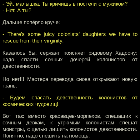
- Эй, малышка. Ты кричишь в постели с мужиком?
- Нет. А ты?
Дальше попёрло круче:
- There's some juicy colonists' daughters we have to
rescue from their virginity.
Казалось бы, сержант поясняет рядовому Хадсону:
надо спасти сочных дочерей колонистов от
девственности.
Но нет!!! Мастера перевода снова открывают новую
грань:
- Будем спасать девственность колонистов от
космических чудовищ!
Вот так: вместо красавцев-морпехов, спешащих к
сочным девкам, к угрюмым колонистам спешат
монстры, с целью лишить колонистов девственности.
Понятно, надо спешить на помощь.