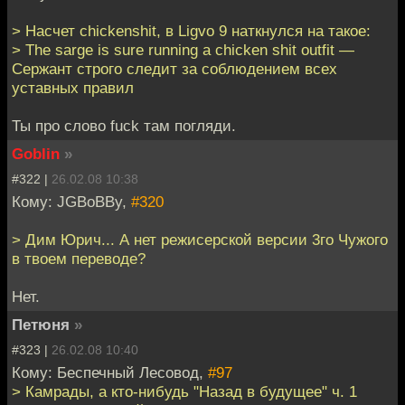
> Насчет chickenshit, в Ligvo 9 наткнулся на такое:
> The sarge is sure running a chicken shit outfit —
Сержант строго следит за соблюдением всех
уставных правил
Ты про слово fuck там погляди.
Goblin
»
#322 |
26.02.08 10:38
Кому: JGBoBBy,
#320
> Дим Юрич... А нет режисерской версии 3го Чужого
в твоем переводе?
Нет.
Петюня
»
#323 |
26.02.08 10:40
Кому: Беспечный Лесовод,
#97
> Камрады, а кто-нибудь "Назад в будущее" ч. 1