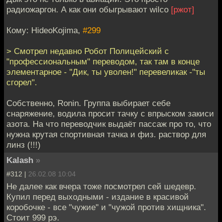
радиожаргон. А как они обыгрывают wilco
[ржот]
Кому: HideoKojima,
#299
> Смотрел недавно Робот Полицейский с
"профессиональным" переводом, так там в конце
элементарное - "Дик, ты уволен!" перевеликак -"ты
сгорел".
Собственно, Ronin. Группа выбирает себе
снаряжение, водила просит тачку с впрыском закиси
азота. На что переводчик выдаёт пассаж про то, что
нужна крутая спортивная тачка и физ. раствор для
линз (!!!)
Kalash
»
#312 |
26.02.08 10:04
Не далее как вчера тоже посмотрел сей шедевр.
Купил перед выходными - издание в красивой
коробочке - все "чужие" и "чужой против хищника".
Стоит 999 рэ.