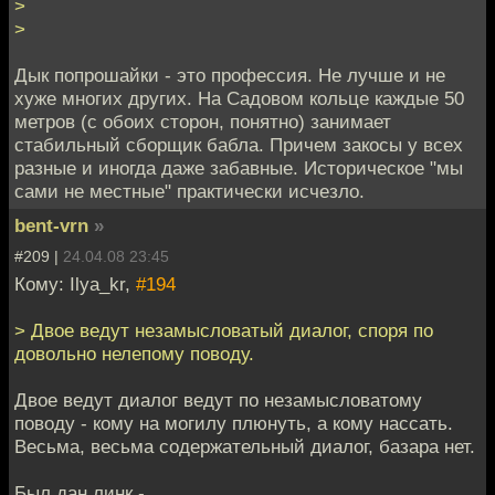
>
>
Дык попрошайки - это профессия. Не лучше и не
хуже многих других. На Садовом кольце каждые 50
метров (с обоих сторон, понятно) занимает
стабильный сборщик бабла. Причем закосы у всех
разные и иногда даже забавные. Историческое "мы
сами не местные" практически исчезло.
bent-vrn
»
#209 |
24.04.08 23:45
Кому: Ilya_kr,
#194
> Двое ведут незамысловатый диалог, споря по
довольно нелепому поводу.
Двое ведут диалог ведут по незамысловатому
поводу - кому на могилу плюнуть, а кому нассать.
Весьма, весьма содержательный диалог, базара нет.
Был дан линк -