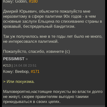
Кому: Goblin,
#180
Дмирий Юрьевич, обьясните пожалуйсто мне
неразвитому в сфере палитики 90х годов - в чем
основные заслуги Ельцина по спихиванию страны в
кровавый, беспредельный бандитизм.
Так уж получилось мне в те годы лет было не много,
не интересовался палитикой.
Пожалуйсто, спасибо, извините (с)
PESSIMIST
»
#213 |
24.04.08 23:51
Кому: Beebop,
#171
> Или похуизма.
Маловероятно,настоящие похуисты во власти долго
не живут, скорее правителям выгодно такими
прикидываться в своих целях.