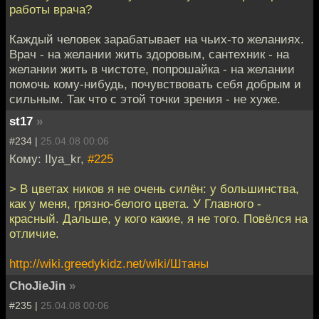
работы врача?
Каждый человек зарабатывает на чьих-то желаниях.
Врач - на желании жить здоровым, сантехник - на
желании жить в чистоте, попрошайка - на желании
помочь кому-нибудь, почувствовать себя добрым и
сильным. Так что с этой точки зрения - не хуже.
st17
»
#234 |
25.04.08 00:06
Кому: Ilya_kr,
#225
> В цветах ников я не очень силён: у большинства,
как у меня, грязно-белого цвета. У Главного -
красный. Дальше, у кого какие, я не того. Повёлся на
отличие.
http://wiki.greedykidz.net/wiki/Штаны
ChoJieJin
»
#235 |
25.04.08 00:06