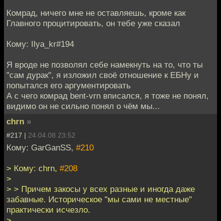
Комрад, ничего мне не оставляешь, кроме как
Главного процитировать, он тебе уже сказал
Кому: Ilya_kr#194
Я вроде не позволял себе намекнуть на то, что ты
"сам дурак", я изложил своё отношение к ЕБНу и
попытался его аргументировать
А с чего комрад bent-vrn вписался, я тоже не понял,
видимо он не сильно понял о чём мы...
chrn
»
#217 |
24.04.08 23:52
Кому: GarGanSS,
#210
> Кому: chrn,
#208
>
> > Причем закосы у всех разные и иногда даже
забавные. Историческое "мы сами не местные"
практически исчезло.
>