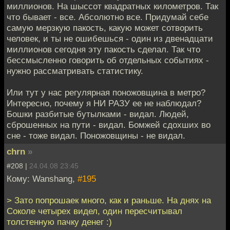
миллионов. На шыссот квадратных километров. Так
что бывает - все. Абсолютно все. Придумай себе
самую мерзкую пакость, какую может сотворить
человек, и ты не ошибешься - один из двенадцати
миллионов сегодня эту пакость сделал. Так что
бессмысленно говорить об отдельных событиях -
нужно рассматривать статистику.
Или тут у нас регулярная поножовщина в метро?
Интересно, почему я НИ РАЗУ ее не наблюдал?
Бошки разбитые бутылками - видал. Людей,
сброшенных на пути - видал. Бомжей сдохших во
сне - тоже видал. Поножовщины - не видал.
chrn
»
#208 |
24.04.08 23:45
Кому: Wanshang,
#195
> Зато попрошаек много, как и раньше. На днях на
Соколе четырех видел, один пересчитывал
толстенную пачку денег :)