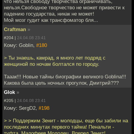
что нельзя свободу творчества ограничивать,
нельзя.Свободное творчество не может привести к
падению государства, никак не может!
Мой мозг гудит как трансфоматор бля...
Craftman
»
#204 |
24.04.08 23:41
Кому: Goblin,
#180
> Ты знаешь, камрад, я много лет подряд с
женщиной по ночам болтался по городу.
Тааак!!! Новые тайны биографии великого Goblina!!!
Какова была цель ночных прогулок, Дмитрий???
Glok
»
#205 |
24.04.08 23:41
Кому: SergD2,
#198
> > Поддержим Зенит - молодцы, еще бы забили на
последних минутах первого тайма! Пенальти -
туфта, Малофеев Молодец. Вперед Зенит!