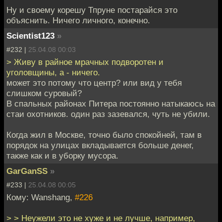
Ну и своему корешу Тпруне постарайся это
объяснить. Ничего личного, конечно.
Scientist123
»
#232 |
25.04.08 00:03
> Живу в райное мрачных подворотен и
уголовщины, а - ничего.
может это потому что центр? или вид у тебя
слишком суровый?
В спальных районах Питера постоянно натыкаюсь на
стаи охотников. один раз зазевался, чуть не убили.
Когда жил в Москве, точно было спокойней, там в
порядок на улицах вкладывается больше денег,
также как и в уборку мусора.
GarGanSS
»
#233 |
25.04.08 00:05
Кому: Wanshang,
#226
> > Неужели это не хуже и не лучше, например,