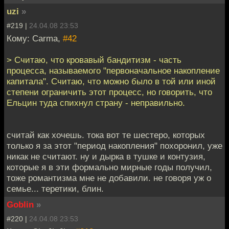
uzi
»
#219 |
24.04.08 23:53
Кому: Carma,
#42
> Считаю, что кровавый бандитизм - часть
процесса, называемого "первоначальное накопление
капитала". Считаю, что можно было в той или иной
степени ограничить этот процесс, но говорить, что
Ельцин туда спихнул страну - неправильно.
считай как хочешь. тока вот те шестеро, которых
только я за этот "период накопления" похоронил, уже
никак не считают. ну и дырка в тушке и контузия,
которые я в эти формально мирные годы получил,
тоже романтизма мне не добавили. не говоря уж о
семье... теретики, блин.
Goblin
»
#220 |
24.04.08 23:53