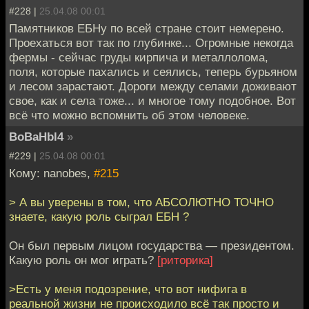
#228 |
25.04.08 00:01
Памятников ЕБНу по всей стране стоит немерено.
Проехаться вот так по глубинке... Огромные некогда
фермы - сейчас груды кирпича и металлолома,
поля, которые пахались и сеялись, теперь бурьяном
и лесом зарастают. Дороги между селами доживают
свое, как и села тоже... и многое тому подобное. Вот
всё что можно вспомнить об этом человеке.
BoBaHbl4
»
#229 |
25.04.08 00:01
Кому: nanobes,
#215
> А вы уверены в том, что АБСОЛЮТНО ТОЧНО
знаете, какую роль сыграл ЕБН ?
Он был первым лицом государства — президентом.
Какую роль он мог играть?
[риторика]
>Есть у меня подозрение, что вот нифига в
реальной жизни не происходило всё так просто и