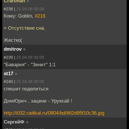
Craftman
»
#238 |
25.04.08 00:08
Кому: Goblin,
#218
> Отсутствие сна.
Жестко(
dmitrov
»
#239 |
25.04.08 00:08
"Бавария" - "Зенит" 1:1
st17
»
#240 |
25.04.08 00:09
спешит поделиться
ДимЮрич , зацени - Урукхай !
http://i032.radikal.ru/0804/bd/662d95f10c36.jpg
СергейФ
»