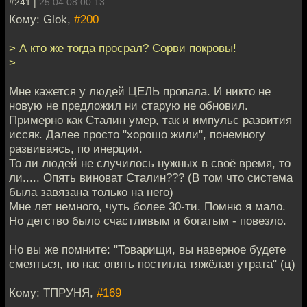
#241 |
25.04.08 00:13
Кому: Glok,
#200
> А кто же тогда просрал? Сорви покровы!
>
Мне кажется у людей ЦЕЛЬ пропала. И никто не
новую не предложил ни старую не обновил.
Примерно как Сталин умер, так и импульс развития
иссяк. Далее просто "хорошо жили", понемногу
развиваясь, по инерции.
То ли людей не случилось нужных в своё время, то
ли..... Опять виноват Сталин??? (В том что система
была завязана только на него)
Мне лет немного, чуть более 30-ти. Помню я мало.
Но детство было счастливым и богатым - повезло.
Но вы же помните: "Товарищи, вы наверное будете
смеяться, но нас опять постигла тяжёлая утрата" (ц)
Кому: ТПРУНЯ,
#169