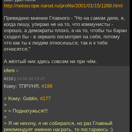
http://netoscope.narod.ru/profile/2001/01/15/1268.html
Приведено мнение Главного - "Но на самом деле, я,
когда пишу, упираю не на то, что коммунисты -
хорошо, а демократы плохо, а на то, чтобы ты баран
сходил бы - в зеркало посмотрел на себя, потому
что как ты к людям относишься, так и к тебе
относятся."
А жёлтый ник здесь совсем ни при чём.
chrn
»
#210 |
24.04.08 23:47
Кому: ТПРУНЯ,
#199
> Кому: Goblin,
#177
>
> > Поднатужься!!!
>
> Я не нехочу, я не собирался, но раз Главный
рекомендует именно насрать, то постараюсь :)