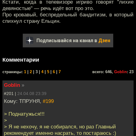
Кстати, когда в телевизоре игриво говорят "лихие
девяностые" — речь идёт вот про это.
Про кровавый, беспредельный бандитизм, в который
спихнул страну Ельцин.
Подписывайся на канал в
Дзен
Комментарии
cтраницы:
1
|
2
| 3 |
4
|
5
|
6
|
7
всего: 646,
Goblin
: 23
Goblin
»
#201 |
24.04.08 23:39
Кому: ТПРУНЯ,
#199
> Поднатужься!!!
>
> Я не нехочу, я не собирался, но раз Главный
рекомендует именно насрать, то постараюсь :)