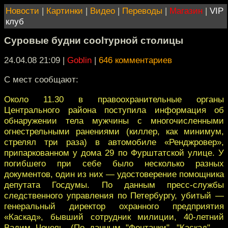
Новости
|
Картинки
|
Видео
|
Переводы
|
Магазин
|
VIP
клуб
Суровые будни coolтурной столицы
24.04.08 21:09
|
Goblin
|
646 комментариев
С мест сообщают:
Около 11.30 в правоохранительные органы
Центрального района поступила информация об
обнаружении тела мужчины с многочисленными
огнестрельными ранениями (киллер, как минимум,
стрелял три раза) в автомобиле «Ренджровер»,
припаркованном у дома 29 по Фурштатской улице. У
погибшего при себе было несколько разных
документов, один из них — удостоверение помощника
депутата Госдумы. По данным пресс-службы
следственного управления по Петербургу, убитый —
генеральный директор охранного предприятия
«Каскад», бывший сотрудник милиции, 40-летний
Вадим Чечель. (По данным "Фонтанки", "Каскад" —