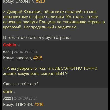
Кому: ChoJieJin,
#213
> Дмирий Юрьевич, обьясните пожалуйсто мне
неразвитому в сфере палитики 90х годов - в чем
основные заслуги Ельцина по спихиванию страны в
кровавый, беспредельный бандитизм.
В том, что он стоял у руля страны.
Goblin
»
#221 |
24.04.08 23:54
Кому: nanobes,
#215
> А вы уверены в том, что АБСОЛЮТНО ТОЧНО
знаете, какую роль сыграл ЕБН ?
Сколько тебе лет?
chrn
»
#222 |
24.04.08 23:54
Кому: ТПРУНЯ,
#216