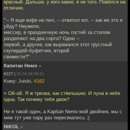
красный. Дальше, у кого какие, я не того. Повёлся на
отличие.
"-- Я еще кофе не пил, -- ответил кот, -- как же это я
уйду? Неужели,
мессир, в праздничную ночь гостей за столом
разделяют на два сорта? Одни --
первой, а другие, как выражался этот грустный
скупердяй-буфетчик, второй
свежести?"
Капитан Немо
»
#227 |
25.04.08 00:01
Кому: Julski,
#162
> Ой-ой. Я ж трезва, как стёклышко. И луна в небе
одна. Так почему тебя двое?
Не я такой один, а Kapitan Nemo мой двойник, мы с
ним тут уже пару раз пересекались ;)
NIKOL
»