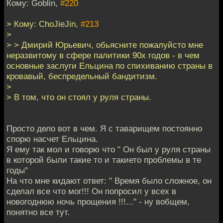
Кому: Goblin,
#220
> Кому: ChoJieJin,
#213
>
> > Дмирий Юрьевич, обьясните пожалуйсто мне
неразвитому в сфере палитики 90х годов - в чем
основные заслуги Ельцина по спихиванию страны в
кровавый, беспредельный бандитизм.
>
> В том, что он стоял у руля страны.
Просто дело вот в чем. Я с таварищем постоянно
спорю насчет Ельцина.
Я ему так мол и говорю что " Он был у руля страны
в которой были такие то и такието проблемы в те
годы"
На что мне кидают ответ: " Время было сложное, он
сделал все что мог!!! Он попросил у всех в
новогоднюю ночь прощения !!!..." - ну вобщем,
понятно все тут.