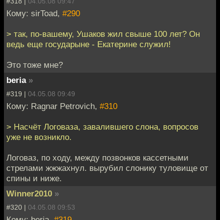
#318 |
04.05.08 09:47
Кому: sirToad,
#290
> так, по-вашему, Ушаков жил свыше 100 лет? Он
ведь еще государыне - Екатерине служил!
Это тоже мне?
beria
»
#319 |
04.05.08 09:49
Кому: Ragnar Petrovich,
#310
> Насчёт Логоваза, завалившего слона, вопросов
уже не возникло.
Логоваз, по ходу, между позвонков кассетными
стрелами жжжахнул. вырубил слонику туловище от
спины и ниже.
Winner2010
»
#320 |
04.05.08 09:53
Кому: beria,
#319