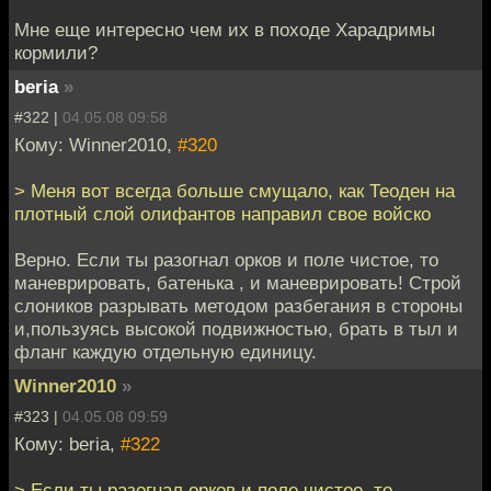
Мне еще интересно чем их в походе Харадримы
кормили?
beria
»
#322 |
04.05.08 09:58
Кому: Winner2010,
#320
> Меня вот всегда больше смущало, как Теоден на
плотный слой олифантов направил свое войско
Верно. Если ты разогнал орков и поле чистое, то
маневрировать, батенька , и маневрировать! Строй
слоников разрывать методом разбегания в стороны
и,пользуясь высокой подвижностью, брать в тыл и
фланг каждую отдельную единицу.
Winner2010
»
#323 |
04.05.08 09:59
Кому: beria,
#322
> Если ты разогнал орков и поле чистое, то