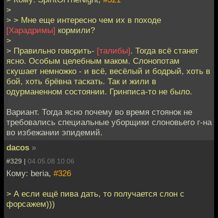
>
> > Мне еще интересно чем их в походе
[Харадримы]
кормили?
>
> Правильно говорить-
[талибы]
. Тогда всё станет
ясно. Особым целебным маком. Слонопотам
скушает немножко - и всё, весёлый и бодрый, хоть в
бой, хоть брёвна таскать. Так и жили в
одурманенном состоянии. Гринписа-то не было.
Вариант. Тогда ясно почему во время стоянок не
требовались специальные уборщики слоновьего г-на
во избежании эпидемий.
dacos
»
#329 |
04.05.08 10:06
Кому: beria,
#326
> А если ещё пива дать, то получается слон с
форсажем)))