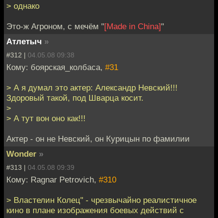
> однако
Это-ж Агроном, с мечём "
[Made in China]
"
Атлетыч
»
#312 |
04.05.08 09:38
Кому: боярская_колбаса,
#31
> А я думал это актер: Александр Невский!!!
Здоровый такой, под Шварца косит.
>
> А тут вон оно как!!!
Актер - он не Невский, он Курицын по фамилии
Wonder
»
#313 |
04.05.08 09:39
Кому: Ragnar Petrovich,
#310
> Властелин Колец" - чрезвычайно реалистичное
кино в плане изображения боевых действий с