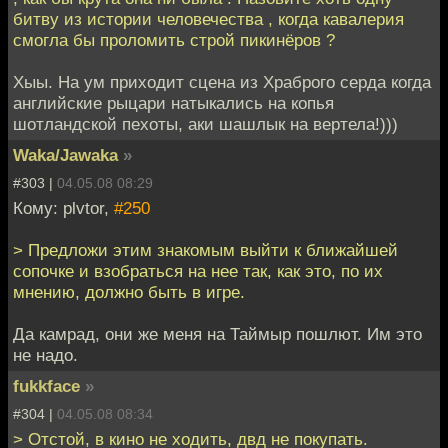
битву из истории человечества , когда кавалерия
смогла бы проломить строй пикинёров ?
Хыы. На ум приходит сцена из Храброго серда когда
английские рыцари натыкались на копья
шотландской пехоты, аки шашлык на вертела!)))
Waka/Jawaka
»
#303 |
04.05.08 08:29
Кому: plvtor,
#250
> Предложи этим знакомым выйти к ближайшей
сопочке и взобраться на нее так, как это, по их
мнению, должно быть в игре.
Да камрад, они же меня на Таймыр пошлют. Им это
не надо.
fukkface
»
#304 |
04.05.08 08:34
> Отстой, в кино не ходить, двд не покупать.