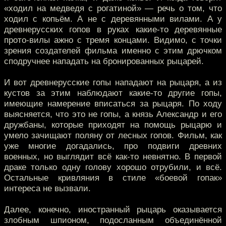
«ходил на медведя с рогатиной» — речь о том, что
ходил с копьём. А не с деревянными вилами. А у
древнерусских гопов в руках какие-то деревянные
прото-вилы ажно с тремя концами. Видимо, с точки
зрения создателей фильма именно с этим дрючком
сподручнее нападать на бронированных рыцарей.
И вот древнерусские гопы нападают на рыцаря, а из
кустов за этим наблюдают какие-то другие гопы,
имеющие намерение вписаться за рыцаря. По ходу
выясняется, что это не гопы, а князь Александр и его
дружбаны, которые приходят на помощь рыцарю и
умело зачищают поляну от лесных гопов. Фильм, как
уже многие догадались, про подвиги древних
военных, но выглядит всё как-то невнятно. В первой
драке только одну голову хорошо отрубили, и всё.
Остальные кривляния в стиле «боевой гопак»
интереса не вызвали.
Далее, конечно, иностранный рыцарь оказывается
злобным шпионом, подосланным объединённой