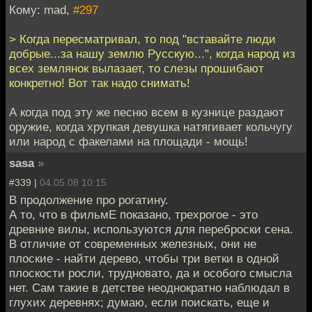
Кому: mad,
#297
> Когда пересматривал, то под "вставайте люди
добрые...за нашу землю Русскую...", когда народ из
всех землянок вылазает, то слезы прошибают
конкретно! Вот так надо снимать!
А когда под эту же песню всем в кузнице раздают
оружие, когда хрупкая девушка натягивает кольчугу
или народ с факелами на площади - мощь!
sasa
»
#339 |
04.05.08 10:15
В продолжение про рогатину.
А то, что в фильмЕ показано, трехрогое - это
древние вилы, используются для переброски сена.
В отличие от современных железных, они не
плоские - найти дерево, чтобы три ветки в одной
плоскости росли, трудновато, да и особого смысла
нет. Сам такие в детстве неоднократно наблюдал в
глухих деревнях; думаю, если поискать, еще и