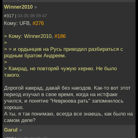
Winner2010
»
#317 |
04.05.08 09:47
Кому: UFB,
#276
> Кому: Winner2010,
#186
>
> > и ордынцев на Русь приводил разбираться с
родным братом Андреем.
>
> Камрад, не повторяй чужую херню. Не было
такого.
Дорогой камрад, давай без наездов. Как-то вот этот
период изучал в свое время, когда на истфаке
учился, и понятие "Неврюева рать" запомнилось
хорошо.
А ты, я так понимаю, всегда все знаешь, как было на
самом деле?
Garul
»