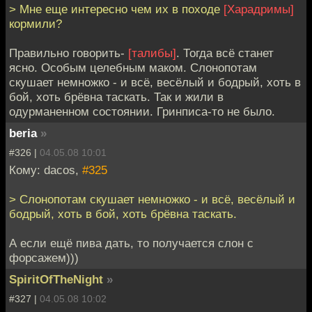
> Мне еще интересно чем их в походе
[Харадримы]
кормили?
Правильно говорить-
[талибы]
. Тогда всё станет
ясно. Особым целебным маком. Слонопотам
скушает немножко - и всё, весёлый и бодрый, хоть в
бой, хоть брёвна таскать. Так и жили в
одурманенном состоянии. Гринписа-то не было.
beria
»
#326 |
04.05.08 10:01
Кому: dacos,
#325
> Слонопотам скушает немножко - и всё, весёлый и
бодрый, хоть в бой, хоть брёвна таскать.
А если ещё пива дать, то получается слон с
форсажем)))
SpiritOfTheNight
»
#327 |
04.05.08 10:02