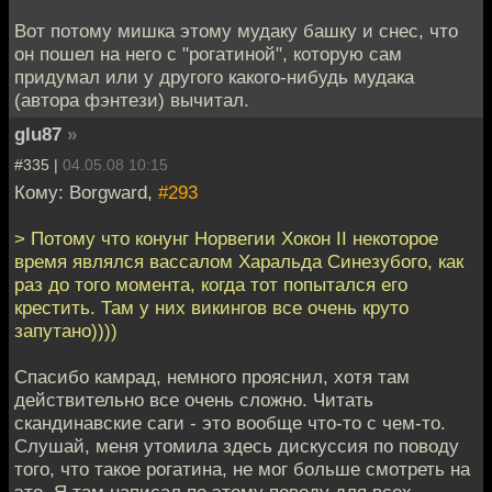
Вот потому мишка этому мудаку башку и снес, что
он пошел на него с "рогатиной", которую сам
придумал или у другого какого-нибудь мудака
(автора фэнтези) вычитал.
glu87
»
#335 |
04.05.08 10:15
Кому: Borgward,
#293
> Потому что конунг Норвегии Хокон II некоторое
время являлся вассалом Харальда Синезубого, как
раз до того момента, когда тот попытался его
крестить. Там у них викингов все очень круто
запутано))))
Спасибо камрад, немного прояснил, хотя там
действительно все очень сложно. Читать
скандинавские саги - это вообще что-то с чем-то.
Слушай, меня утомила здесь дискуссия по поводу
того, что такое рогатина, не мог больше смотреть на
это. Я там написал по этому поводу для всех