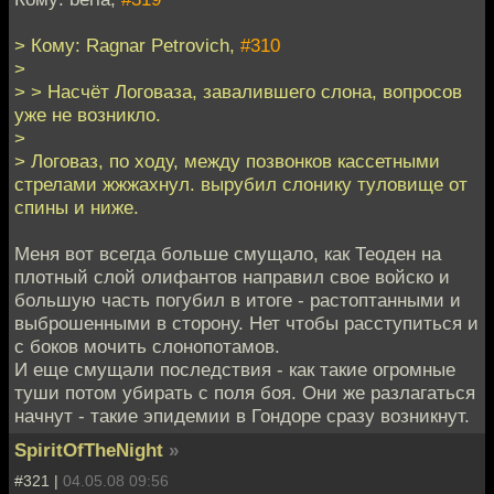
> Кому: Ragnar Petrovich,
#310
>
> > Насчёт Логоваза, завалившего слона, вопросов
уже не возникло.
>
> Логоваз, по ходу, между позвонков кассетными
стрелами жжжахнул. вырубил слонику туловище от
спины и ниже.
Меня вот всегда больше смущало, как Теоден на
плотный слой олифантов направил свое войско и
большую часть погубил в итоге - растоптанными и
выброшенными в сторону. Нет чтобы расступиться и
с боков мочить слонопотамов.
И еще смущали последствия - как такие огромные
туши потом убирать с поля боя. Они же разлагаться
начнут - такие эпидемии в Гондоре сразу возникнут.
SpiritOfTheNight
»
#321 |
04.05.08 09:56