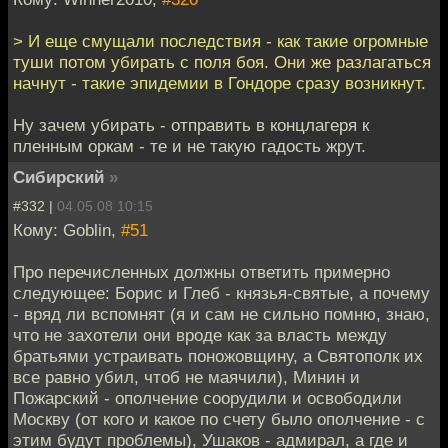
> И еще смущали последствия - как такие огромные
туши потом убирать с поля боя. Они же разлагаться
начнут - такие эпидемии в Гондоре сразу возникнут.
Ну зачем убирать - отправить в концлагеря к
пленным оркам - те и не такую гадость жрут.
Сибирский
»
#332 |
04.05.08 10:15
Кому: Goblin,
#51
Про перечисленных должны ответить примерно
следующее: Борис и Глеб - князья-святые, а почему
- вряд ли вспомнят (я и сам не сильно помню, знаю,
что не захотели они вроде как за власть между
братьями устраивать поножовщину, а Святополк их
все равно убил, чтоб не маячили), Минин и
Пожарский - ополчение соорудили и освободили
Москву (от кого и какое по счету было ополчение - с
этим будут проблемы), Ушаков - адмирал, а где и