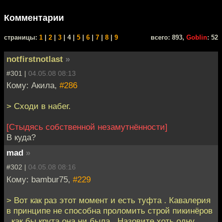
Комментарии
cтраницы:
1
|
2
|
3
| 4 |
5
|
6
|
7
|
8
|
9
всего: 893,
Goblin
: 52
notfirstnotlast
»
#301 |
04.05.08 08:13
Кому: Акила,
#286
> Сходи в набег.
[Стыдясь собственной незамутнённости]
В куда?
mad
»
#302 |
04.05.08 08:16
Кому: bambur75,
#229
> Вот как раз этот момент и есть туфта . Кавалерия
в принципе не способна проломить строй пикинёров
, как бы крута она ни была . Назовите хоть одну