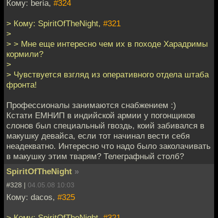
Кому: beria,
#324
> Кому: SpiritOfTheNight,
#321
>
> > Мне еще интересно чем их в походе Харадримы
кормили?
>
> Чувствуется взгляд из оперативного отдела штаба
фронта!
Профессионалы занимаются снабжением :)
Кстати ЕМНИП в индийской армии у погонщиков
слонов был специальный гвоздь, коий забивался в
макушку девайса, если тот начинал вести себя
неадекватно. Интересно что надо было заколачивать
в макушку этим тварям? Телеграфный столб?
SpiritOfTheNight
»
#328 |
04.05.08 10:03
Кому: dacos,
#325
> Кому: SpiritOfTheNight,
#321