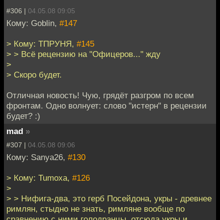
#306 |
04.05.08 09:05
Кому: Goblin,
#147
> Кому: ТПРУНЯ,
#145
> > Всё рецензию на "Офицеров..." жду
>
> Скоро будет.
Отличная новость! Чую, грядёт разгром по всем
фронтам. Одно волнует: слово "истерн" в рецензии
будет? :)
mad
»
#307 |
04.05.08 09:06
Кому: Sanya26,
#130
> Кому: Tumoxa,
#126
>
> > Нифига-два, это герб Посейдона, укры - древнее
римлян, стыдно не знать, римляне вообще по
сравнению с ними голодранцы, отсюда укры и