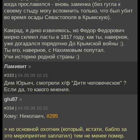
когда прославился - вновь заминка (без гугла к
своему стыду могу вспомнить только, что был убит
во время осады Севастополя в Крымскую).
Камрад, я дико извиняюсь, но Федор Федорович
мирно склеил ласты в 1817 году, как ты, наверное,
уже догадался порядочно До Крымской войны :).
Ты его, наверное, с Нахимовым попутал.
Учи историю родной страны :)
Ламивит
»
#333 |
04.05.08 10:15
Дим Юрьич, смотрели х/ф "Дитя человеческое" ?
Если да, то какого мнения.
glu87
»
#334 |
04.05.08 10:15
Кому: Николаич,
#295
> но основной охотник (который, кстати, бабло за
это мероприятие заплатил) тем не менее помер.