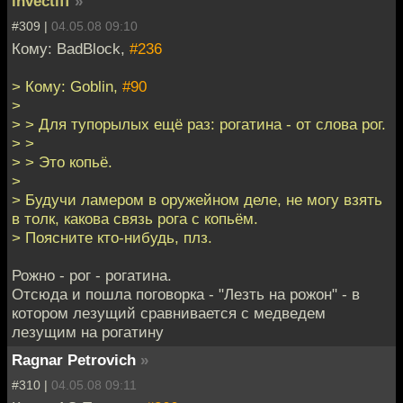
invectiff
»
#309 |
04.05.08 09:10
Кому: BadBlock,
#236
> Кому: Goblin,
#90
>
> > Для тупорылых ещё раз: рогатина - от слова рог.
> >
> > Это копьё.
>
> Будучи ламером в оружейном деле, не могу взять
в толк, какова связь рога с копьём.
> Поясните кто-нибудь, плз.
Рожно - рог - рогатина.
Отсюда и пошла поговорка - "Лезть на рожон" - в
котором лезущий сравнивается с медведем
лезущим на рогатину
Ragnar Petrovich
»
#310 |
04.05.08 09:11