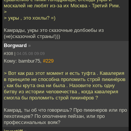
москалей не любят из-за их Москва - Третий Рим.
>
> укры , это хохлы? =)
Камрады, укры это сказочные долбоебы из
(не)сказочной страны!)))
Borgward
»
#308 |
04.05.08 09:09
Кому: bambur75,
#229
> Вот как раз этот момент и есть туфта . Кавалерия
в принципе не способна проломить строй пикинёров
, как бы крута она ни была . Назовите хоть одну
битву из истории человечества , когда кавалерия
смогла бы проломить строй пикинёров ?
Камрад, ты об что говоришь? Про пикинеров или про
пехотинцев? По ополчение пейзан, или про
профессинальных вояк?