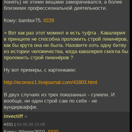
понять) не этими вещами заморачивался, а более
близкими профессиональной деятельности.
Кому: bambur75,
#229
> Вот как раз этот момент и есть туфта . Кавалерия
в принципе не способна проломить строй пикинёров,
как бы крута она ни была. Назовите хоть одну битву
из истории человечества, когда кавалерия смогла бы
проломить строй пикинёров ?
Ну вот примеры, с картинками:
http://ecoross1.livejournal.com/41803.html
В двух случаях из трех показанных - сумели. И
вообще, ни один строй сам по себе - не
вундерваффе.
invectiff
»
#331 |
04.05.08 10:08
Кому: Winner2010,
#320