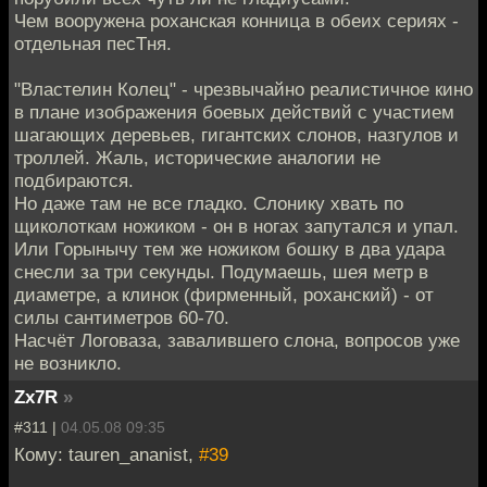
Чем вооружена роханская конница в обеих сериях -
отдельная песТня.
"Властелин Колец" - чрезвычайно реалистичное кино
в плане изображения боевых действий с участием
шагающих деревьев, гигантских слонов, назгулов и
троллей. Жаль, исторические аналогии не
подбираются.
Но даже там не все гладко. Слонику хвать по
щиколоткам ножиком - он в ногах запутался и упал.
Или Горынычу тем же ножиком бошку в два удара
снесли за три секунды. Подумаешь, шея метр в
диаметре, а клинок (фирменный, роханский) - от
силы сантиметров 60-70.
Насчёт Логоваза, завалившего слона, вопросов уже
не возникло.
Zx7R
»
#311 |
04.05.08 09:35
Кому: tauren_ananist,
#39