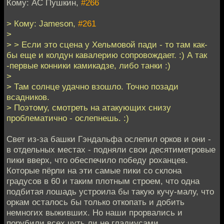
Кому: АС Пушкин,
#266
> Кому: Jameson,
#261
>
> > Если это сцена у Хельмовой пади - то там как-
бы еще и колдун кавалерию сопровождает. :) А так
-первые конники камикадзе, либо танки :)
>
> Там солнце удачно взошло. Точно позади
всадников.
> Поэтому, смотреть на атакующих снизу
проблематично - ослепнешь. :)
Свет из-за башки Гэндальфа ослепил орков и они -
в отдельных местах - подняли свои десятиметровые
пики вверх, что обеспечило победу роханцев.
Которые пёрли на эти самые пики со склона
градусов в 60 и таким плотным строем, что одна
подбитая лошадь устроила бы такую кучу-малу, что
оркам осталось бы только откопать и добить
немногих выживших. Но наши прорвались и
порубили всех чуть ли не гладиусами.