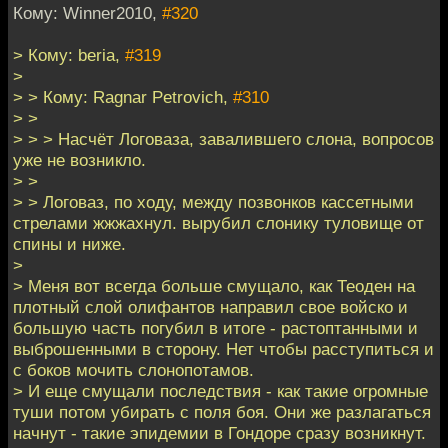
Кому: Winner2010,
#320
> Кому: beria,
#319
>
> > Кому: Ragnar Petrovich,
#310
> >
> > > Насчёт Логоваза, завалившего слона, вопросов
уже не возникло.
> >
> > Логоваз, по ходу, между позвонков кассетными
стрелами жжжахнул. вырубил слонику туловище от
спины и ниже.
>
> Меня вот всегда больше смущало, как Теоден на
плотный слой олифантов направил свое войско и
большую часть погубил в итоге - растоптанными и
выброшенными в сторону. Нет чтобы расступиться и
с боков мочить слонопотамов.
> И еще смущали последствия - как такие огромные
туши потом убирать с поля боя. Они же разлагаться
начнут - такие эпидемии в Гондоре сразу возникнут.