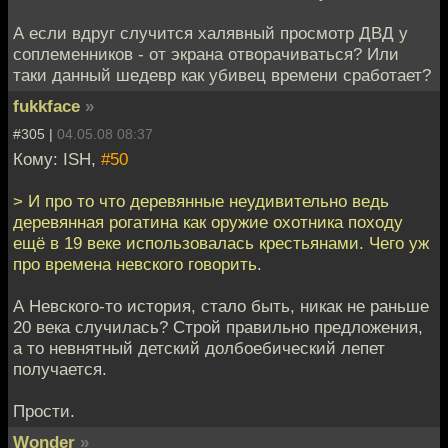
А если вдруг случится халявный просмотр ДВД у
соплеменников - от экрана отворачиваться? Или
таки данный шедевр как убивец времени сработает?
fukkface
»
#305 |
04.05.08 08:37
Кому: ISH,
#50
> И про то что деревянные неудивительно ведь
деревянная рогатина как оружие охотника походу
ещё в 19 веке использовалась крестьянами. Чего уж
про времена невского говорить.
А Невского-то история, стало быть, никак не раньше
20 века случилась? Строй правильно предложения,
а то невнятный детский долбоебический лепет
получается.
Прости.
Wonder
»