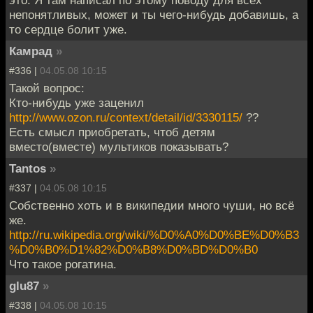
непонятливых, может и ты чего-нибудь добавишь, а
то сердце болит уже.
Кaмрaд
»
#336 |
04.05.08 10:15
Такой вопрос:
Кто-нибудь уже заценил
http://www.ozon.ru/context/detail/id/3330115/
??
Есть смысл приобретать, чтоб детям
вместо(вместе) мультиков показывать?
Tantos
»
#337 |
04.05.08 10:15
Собственно хоть и в википедии много чуши, но всё
же.
http://ru.wikipedia.org/wiki/%D0%A0%D0%BE%D0%B3
%D0%B0%D1%82%D0%B8%D0%BD%D0%B0
Что такое рогатина.
glu87
»
#338 |
04.05.08 10:15