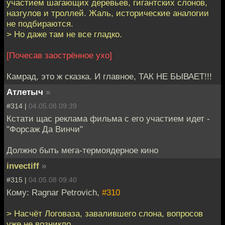
участием шагающих деревьев, гигантских слонов,
назгулов и троллей. Жаль, исторические аналогии
не подбираются.
> Но даже там не все гладко.
[Почесав заострённое ухо]
Камрад, это ж сказка. И главное, ТАК НЕ БЫВАЕТ!!!
Атлетыч
»
#314 |
04.05.08 09:39
Кстати щас реклама фильма с его участием идет -
"Форсаж Да Винчи"
Должно быть мега-термоядерное кино
invectiff
»
#315 |
04.05.08 09:40
Кому: Ragnar Petrovich,
#310
> Насчёт Логоваза, завалившего слона, вопросов
уже не возникло.