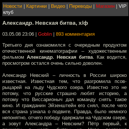
Новости
|
Картинки
|
Видео
|
Переводы
|
Магазин
|
VIP
клуб
Александр. Невская битва, х/ф
03.05.08 23:06
|
Goblin
|
893 комментария
Третьего дня ознакомился с очередным продуктом
отечественной кинематографии – художественным
фильмом
Александр. Невская битва
. Как водится,
просмотром остался очень сильно доволен.
Александр Невский – личность в России широко
известная. Известная тем, что разгромила псов-
рыцарей на льду Чудского озера. Известно это не
потому, что русские страшно любят историю, а
потому что Виссарионыч дал команду снять такое
кино. И гражданин Эйзенштейн его снял, после чего
вся страна узнала о подвиге. Правда, было немного
непонятно, отчего победу одержали на Чудском озере,
а зовут Александра – Невским? Пётр первый, к