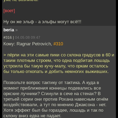
[воет]
Ну он же эльф - а эльфы могут всё!!!
beria
»
#316 |
04.05.08 09:47
Кому: Ragnar Petrovich,
#310
> пёрли на эти самые пики со склона градусов в 60 и
таким плотным строем, что одна подбитая лошадь
устроила бы такую кучу-малу, что оркам осталось
бы только откопать и добить немногих выживших.
Позвольте вопрос тактику от тактика. А куда в
момент приближения конницы подевались все
оркские лучники? Сгинули в сече на стенах? В
третьей серии они против Рохана навесным огнём
воздействовали, а тут по мнению Джаксона - нет.
Хотя эффект был бы гораздее, лошадь и так по
склону вниз едва не падает.