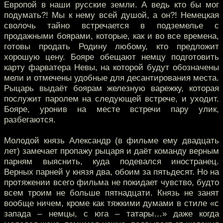
Европой в наши русские земли. А ведь кто бы мог
подумать?! Мы к нему всей душой, а он?! Немецкая
сволочь тайно встречается в подземелье с
продажными боярами, которые, как и во все времена,
готовы продать Родину любому, кто предложит
хорошую цену. Бояре обещают немцу подготовить
карту фарватера Невы, на которой будут обозначены
мели и отмечены удобные для десантирования места.
Рыцарь выдаёт боярам железную варежку, которая
послужит паролем на следующей встрече, и уходит.
Бояре, уронив на месте встречи пару улик,
разбегаются.
Молодой князь Александр (в фильме ему двадцать
лет) замечает пропажу рыцаря и даёт команду верным
парням выяснить, куда подевался иностранец.
Верных парней у князя два, обоим за пятьдесят. Но на
протяжении всего фильма не покидает чувство, будто
всем троим не больше пятнадцати. Князь не занят
вообще ничем, кроме как тяжкими думами в стиле «с
запада – немцы, с юга – татары…» даже когда