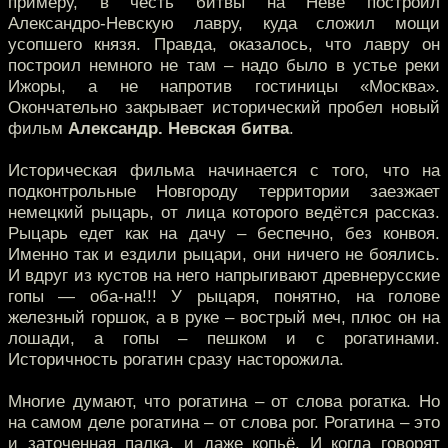
примеру, в честь битвы на Неве построил
Александро-Невскую лавру, куда сложил мощи
усопшего князя. Правда, оказалось, что лавру он
построил немного не там – надо было в устье реки
Ижоры, а не напротив гостиницы «Москва».
Окончательно закрывает исторический пробел новый
фильм
Александр. Невская битва
.
Историческая фильма начинается с того, что на
подконтрольные Новгороду территории заезжает
немецкий рыцарь, от лица которого ведётся рассказ.
Рыцарь едет как на дачу – беспечно, без конвоя.
Именно так и ездили рыцари, они ничего не боялись.
И вдруг из кустов на него напрыгивают древнерусские
гопы — оба-на!!! У рыцаря, понятно, на голове
железный горшок, а в руке – вострый меч, плюс он на
лошади, а гопы – пешком и с рогатинами.
Историчность рогатин сразу насторожила.
Многие думают, что рогатина – от слова рогатка. Но
на самом деле рогатина – от слова рог. Рогатина – это
и заточенная палка, и даже копьё. И когда говорят