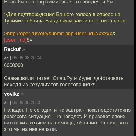
Если бы не программировал, то обиделся бы!
>Для подтверждения Вашего голоса в опросе на
Тупичке Гоблина Вы должны зайти по этой ссылке:
>
http://oper.ru/vote/submit.php?user_id=xxxxxx
&
[user_md]
5=
Reckuf
»
#5 |
05.05.08 20:04
6000000
Саакашвили читает Опер.Ру и будет действовать
исходя из результатов голосования?!!
vovikz
»
#6 |
05.05.08 20:05
Нападет. Не сегодня и не завтра - пока недостаточно
разогрета ситуация - но нападет. И призовет своих
натовских хозяем на помощь, обвинив Россию, что
это мы на нее напали.