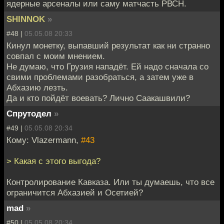
ядерные арсеналы или саму матчасть РВСН.
SHINNOK
»
#48 |
05.05.08 20:33
Кинул монетку, выпавший результат как ни странно
совпал с моим мнением.
Не думаю, что Грузия нападёт. Ей надо сначала со
свими проблемами разобраться, а затем уже в
Абхазию лезть.
Да и кто пойдёт воевать? Лично Саакашвили?
Спрутодел
»
#49 |
05.05.08 20:34
Кому: Vlazermann,
#43
> Какая с этого выгода?
Контролирование Кавказа. Или ты думаешь, что все
ограничится Абхазией и Осетией?
mad
»
#50 |
05.05.08 20:34