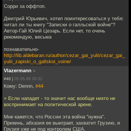
Сорри за оффтоп.
Дмитрий Юрьевич, хотел поинтересоваться у тебя:
читал ли ты книгу "Записки о галльской войне"?
Автор-Гай Юлий Цезарь. Если нет, то очень
рекомендую, весьма
познавательно-
http://lib.aldebaran.ru/author/cezar_gai_yulii/cezar_gai_
yulii_zapiski_o_gallskoi_voine/
Vlazermann
»
#46 |
05.05.08 20:32
Кому: Dennn,
#44
> Если нападет - то значит нас вообще никто не
воспринимает на политической арене.
Мне кажется, что России эта война "нужна".
Прикинь, абхазия ее выиграет, захватит Грузию, и
Грузия уже не под контролем США.