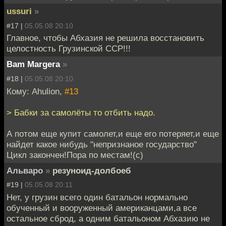
ussuri
»
#17 |
05.05.08 20:10
Главное, чтобы Абхазия не решила восстановить
целостность Грузинской ССР!!!
Bam Margera
»
#18 |
05.05.08 20:10
Кому: Ahulion,
#13
> Бабки за самолёты то отбить надо.
А потом еще купит самолет,и еще его потеряет,и еще
найдет какое нибудь "непризнаное государство"
Цикл закончен!Пора по местам!(с)
Альваро
»
резуноид-долбоеб
#19 |
05.05.08 20:11
Нет, у грузин всего один батальон нормально
обученный и вооруженный американцами,а все
остальное сброд, а одним батальоном Абхазию не