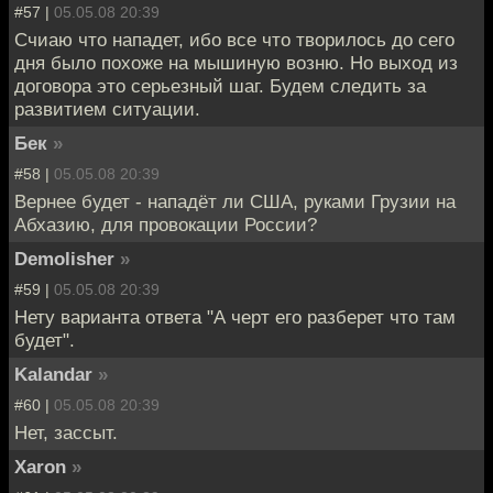
#57 |
05.05.08 20:39
Счиаю что нападет, ибо все что творилось до сего
дня было похоже на мышиную возню. Но выход из
договора это серьезный шаг. Будем следить за
развитием ситуации.
Бек
»
#58 |
05.05.08 20:39
Вернее будет - нападёт ли США, руками Грузии на
Абхазию, для провокации России?
Demolisher
»
#59 |
05.05.08 20:39
Нету варианта ответа "А черт его разберет что там
будет".
Kalandar
»
#60 |
05.05.08 20:39
Нет, зассыт.
Xaron
»