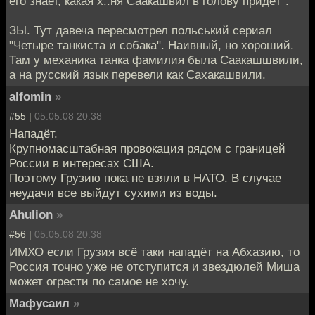
его знает, какая х..ня Саакашвил в голову придёт".
ЗЫ. Тут давеча пересмотрел польський сериал
"Четыре танкиста и собака". Наивный, но хороший.
Там у механика танка фамилия была Саакашшвили,
а на русский язык перевели как Сахакашвили.
alfomin
»
#55 |
05.05.08 20:38
Нападёт.
Крупномасштабная провокация рядом с границей
России в интересах США.
Поэтому Грузию пока не взяли в НАТО. В случае
неудачи все выйдут сухими из воды.
Ahulion
»
#56 |
05.05.08 20:38
ИМХО если Грузия всё таки нападёт на Абхазию, то
Россия точно уже не отступится и звездюлей Миша
может огрести по самое не хочу.
Мафусаил
»