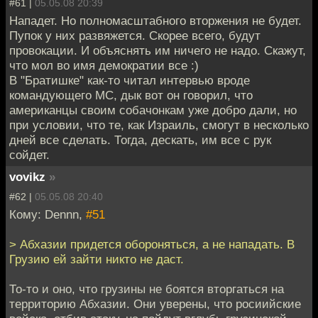
#61 |
05.05.08 20:39
Нападет. Но полномасштабного вторжения не будет.
Пупок у них развяжется. Скорее всего, будут
провокации. И объяснять им ничего не надо. Скажут,
что мол во имя демократии все :)
В "Братишке" как-то читал интервью вроде
командующего МС, дык вот он говорил, что
американцы своим собачонкам уже добро дали, но
при условии, что те, как Израиль, смогут в несколько
дней все сделать. Тогда, дескать, им все с рук
сойдет.
vovikz
»
#62 |
05.05.08 20:40
Кому: Dennn,
#51
> Абхазии придется обороняться, а не нападать. В
Грузию ей зайти никто не даст.
То-то и оно, что грузины не боятся вторгаться на
территорию Абхазии. Они уверены, что росиийские