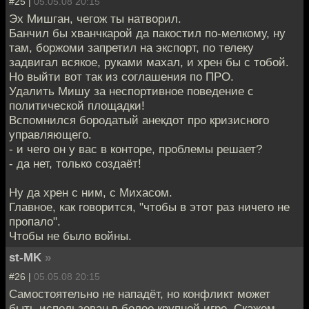
#25 |
05.05.08 20:15
Эх Мишган, чегож ты натворил.
Банчил бы хванчкарой да пакостил по-мелкому, ну
там, боржоми запретил на экспорт, по телеку
задвигал всякое, руками махал, и хрен бы с тобой.
Но выйти вот так из соглашения по ПРО.
Удалить Мишу за неспортивное поведение с
политической площадки!
Вспомнился бородатый анекдот про кризисного
управляющего.
- и чего он у вас в конторе, проблемы решает?
- да нет, только создаёт!
Ну да хрен с ним, с Михасом.
Главное, как говорится, "чтобы в этот раз ничего не
пропало".
Чтобы не было войны.
st-MK
»
#26 |
05.05.08 20:15
Самостоятельно не нападёт, но конфликт может
быть использован в более крупной игре. Скажем,