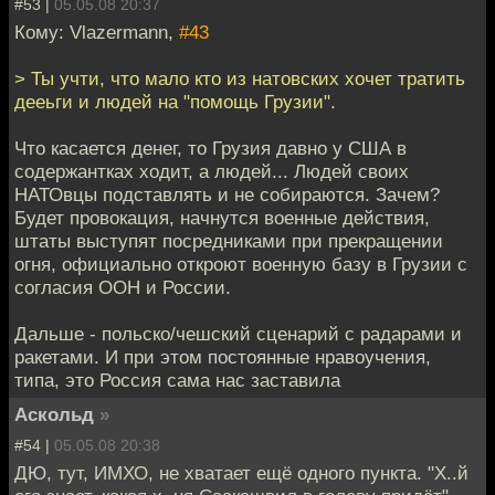
#53 |
05.05.08 20:37
Кому: Vlazermann,
#43
> Ты учти, что мало кто из натовских хочет тратить
дееьги и людей на "помощь Грузии".
Что касается денег, то Грузия давно у США в
содержантках ходит, а людей... Людей своих
НАТОвцы подставлять и не собираются. Зачем?
Будет провокация, начнутся военные действия,
штаты выступят посредниками при прекращении
огня, официально откроют военную базу в Грузии с
согласия ООН и России.
Дальше - польско/чешский сценарий с радарами и
ракетами. И при этом постоянные нравоучения,
типа, это Россия сама нас заставила
Аскольд
»
#54 |
05.05.08 20:38
ДЮ, тут, ИМХО, не хватает ещё одного пункта. "Х..й