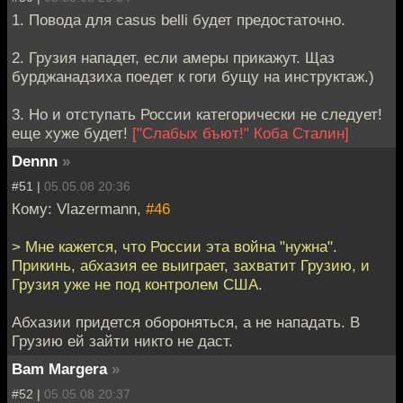
1. Повода для casus belli будет предостаточно.
2. Грузия нападет, если амеры прикажут. Щаз
бурджанадзиха поедет к гоги бущу на инструктаж.)
3. Но и отступать России категорически не следует!
еще хуже будет!
["Слабых бъют!" Коба Сталин]
Dennn
»
#51 |
05.05.08 20:36
Кому: Vlazermann,
#46
> Мне кажется, что России эта война "нужна".
Прикинь, абхазия ее выиграет, захватит Грузию, и
Грузия уже не под контролем США.
Абхазии придется обороняться, а не нападать. В
Грузию ей зайти никто не даст.
Bam Margera
»
#52 |
05.05.08 20:37