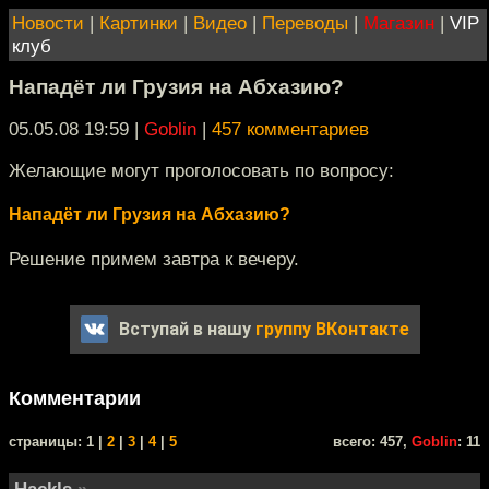
Новости
|
Картинки
|
Видео
|
Переводы
|
Магазин
|
VIP
клуб
Нападёт ли Грузия на Абхазию?
05.05.08 19:59
|
Goblin
|
457 комментариев
Желающие могут проголосовать по вопросу:
Нападёт ли Грузия на Абхазию?
Решение примем завтра к вечеру.
Вступай в нашу
группу ВКонтакте
Комментарии
cтраницы: 1 |
2
|
3
|
4
|
5
всего: 457,
Goblin
: 11