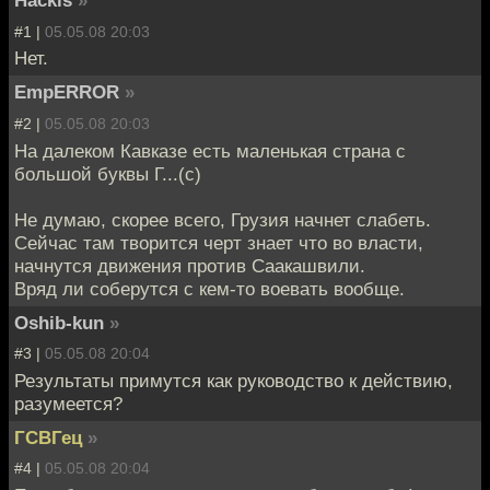
Hackls
»
#1 |
05.05.08 20:03
Нет.
EmpERROR
»
#2 |
05.05.08 20:03
На далеком Кавказе есть маленькая страна с
большой буквы Г...(с)
Не думаю, скорее всего, Грузия начнет слабеть.
Сейчас там творится черт знает что во власти,
начнутся движения против Саакашвили.
Вряд ли соберутся с кем-то воевать вообще.
Oshib-kun
»
#3 |
05.05.08 20:04
Результаты примутся как руководство к действию,
разумеется?
ГСВГец
»
#4 |
05.05.08 20:04