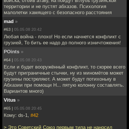
войска, отбив атаку, на пойдут вглубь грузинской
территории и не пустят абхазов. Психология
малолетки хамящего с безопасного расстояния
mad
»
#63 |
05.05.08 20:42
Любая война - плохо! Но если начнется конфликт с
грузией, То бить ее надо до полного изничтожения!
POints
»
#64 |
05.05.08 20:43
Если и будет вооружённый конфликт, то скорее всего
будут приграничные стычки, ну из миномётов может
грузины постреляют. А может будут потихоньку в
Абхазии при помощи Н... пятую колонну составлять.
Вариантов много)
Vitus
»
#65 |
05.05.08 20:45
Кому: ds-1,
#42
> Это Советский Союз первым типа не наносил