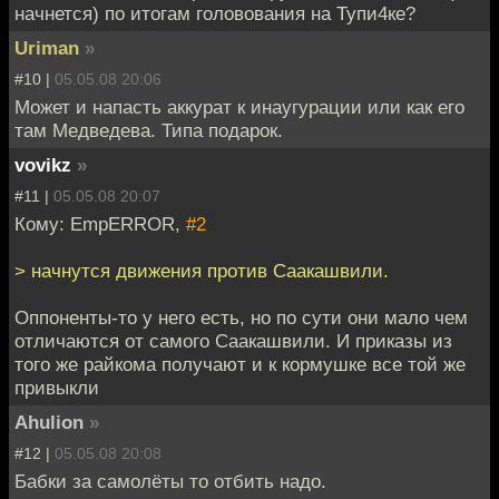
начнется) по итогам головования на Тупи4ке?
Uriman
»
#10 |
05.05.08 20:06
Может и напасть аккурат к инаугурации или как его
там Медведева. Типа подарок.
vovikz
»
#11 |
05.05.08 20:07
Кому: EmpERROR,
#2
> начнутся движения против Саакашвили.
Оппоненты-то у него есть, но по сути они мало чем
отличаются от самого Саакашвили. И приказы из
того же райкома получают и к кормушке все той же
привыкли
Ahulion
»
#12 |
05.05.08 20:08
Бабки за самолёты то отбить надо.