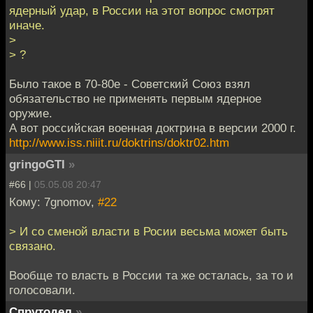
ядерный удар, в России на этот вопрос смотрят
иначе.
>
> ?
Было такое в 70-80е - Советский Союз взял
обязательство не применять первым ядерное
оружие.
А вот российская военная доктрина в версии 2000 г.
http://www.iss.niiit.ru/doktrins/doktr02.htm
gringoGTI
»
#66 |
05.05.08 20:47
Кому: 7gnomov,
#22
> И со сменой власти в Росии весьма может быть
связано.
Вообще то власть в России та же осталась, за то и
голосовали.
Спрутодел
»