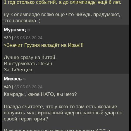
1 год столько событий, а до олимпиады ещё 6 лет.
ну к олимпиаде всяко еще что-нибудь придумают,
это наверняка :)
Муромец
»
#39 |
05.05.08 20:24
>Значит Грузия нападёт на Иран!!!
Лучше сразу на Китай.
И штурмовать Пекин.
За Тибетцев.
Михась
»
#40 |
05.05.08 20:24
Камрады, какое НАТО, вы чего?
Правда считаете, что у кого-то там есть желание
получить массированный ядерно-ракетный удар по
своей территории?
И конвенциональным оружием по всем АЭС и