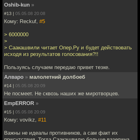
Oshib-kun
»
#13 |
05.05.08 20:08
Кому: Reckuf,
#5
> 6000000
>
> Саакашвили читает Опер.Ру и будет действовать
исходя из результатов голосования?!!
Пользуясь случаем передаю привет тезке.
Алваро
»
малолетний долбоеб
#14 |
05.05.08 20:09
Не посмеет. Не сквозь наших же миротворцев.
EmpERROR
»
#15 |
05.05.08 20:09
Кому: vovikz,
#11
Важны не идеалы противников, а сам факт их
присутствия. Тогда Саакашвилю больше вазелина