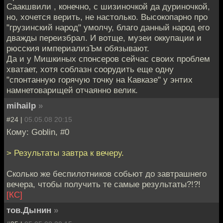
Саакшвили , конечно, с шизиночкой да дуриночкой,
но, хочется верить, не настолько. Высокопарно про
"грузинский народ" умолчу, благо данный народ его
дважды переизбрал. И вотще, музеи оккупации и
рюсския империализЪм обязывают.
Да и у Мишкиных спонсеров сейчас своих проблем
хватает, хотя соблазн соорудить еще одну
"спонтанную горячую точку на Кавказе" у энтих
намнетоварищей отчаянно велик.
mihailp
»
#24 |
05.05.08 20:15
Кому: Goblin, #0
> Результаты завтра к вечеру.
Сколько же беспилотников собьют до завтрашнего
вечера, чтобы получить те самые результаты?!?!
[КС]
тов.Дынин
»