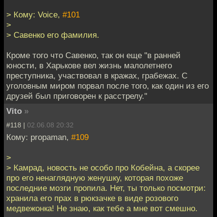
> Кому: Voice,
#101
>
> Савенко его фамилия.
Кроме того что Савенко, так он еще "в ранней
юности, в Харькове вел жизнь малолетнего
преступника, участвовал в кражах, грабежах. С
уголовным миром порвал после того, как один из его
друзей был приговорен к расстрелу."
Vito
»
#118 |
02.06.08 20:32
Кому: propaman,
#109
>
> Камрад, новость не особо про Кобейна, а скорее
про его ненаглядную женушку, которая похоже
последние мозги пропила. Нет, ты только посмотри:
хранила его прах в рюкзачке в виде розового
медвежонка! Не знаю, как тебе а мне вот смешно.