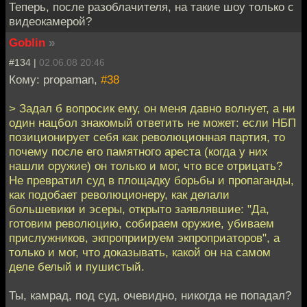
Теперь, после разоблачителя, на такие шоу только с
видеокамерой?
Goblin
»
#134 |
02.06.08 20:46
Кому: propaman,
#38
> Задал б вопросик ему, он меня давно волнует, а ни
один нацбол знакомый ответить не может: если НБП
позиционирует себя как революционная партия, то
почему после его памятного ареста (когда у них
нашли оружие) он только и мог, что все отрицать?
Не превратил суд в площадку борьбы и пропаганды,
как подобает революционеру, как делали
большевики и эсеры, открыто заявлявшие: "Да,
готовим революцию, собираем оружие, убиваем
прислужников, экпроприируем экпроприаторов", а
только и мог, что доказывать, какой он на самом
деле белый и пушистый.
Ты, камрад, под суд, очевидно, никогда не попадал?