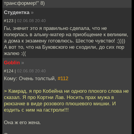
трансформер!" 8)
Студентка
»
#123 |
02.06.08 20:40
Гы, знвчит это я правильно сделала, что не
поперлась в альму-матер на приобщение к великим,
а дома к экзамену готовлюсь. Шестое чувство! ;))))
А вот то, что на Буковского не сходили, до сих пор
жалею :((
Goblin
»
#124 |
02.06.08 20:40
Кому: Очень толстый,
#112
> Камрад, я про Кобейна ни одного плохого слова не
сказал. Я про Кортни Лав. Носить прах мужа в
рюкзачке в виде розового плюшевого мишки. И
ездить с ним на гастроли!!!
Она ж его жена.