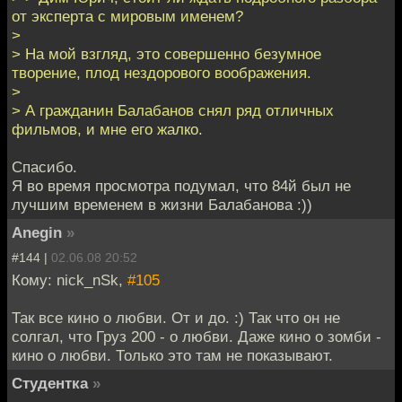
от эксперта с мировым именем?
>
> На мой взгляд, это совершенно безумное
творение, плод нездорового воображения.
>
> А гражданин Балабанов снял ряд отличных
фильмов, и мне его жалко.
Спасибо.
Я во время просмотра подумал, что 84й был не
лучшим временем в жизни Балабанова :))
Anegin
»
#144 |
02.06.08 20:52
Кому: nick_nSk,
#105
Так все кино о любви. От и до. :) Так что он не
солгал, что Груз 200 - о любви. Даже кино о зомби -
кино о любви. Только это там не показывают.
Студентка
»