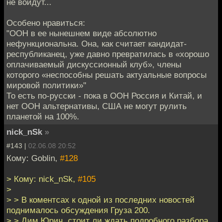
не войдут...
Особено нравиться:
"ООН в ее нынешнем виде абсолютно
нефункциональна. Она, как считает кандидат-
республиканец, уже давно превратилась в «хорошо
оплачиваемый дискуссионный клуб», члены
которого «неспособны решать актуальные вопросы
мировой политики»"
То есть по-русски - пока в ООН Россия и Китай, и
нет ООН альтернативы, США не могут рулить
планетой на 100%.
nick_nSk
»
#143 |
02.06.08 20:52
Кому: Goblin,
#128
> Кому: nick_nSk,
#105
>
> > В коментсах к одной из последних новостей
поднималось обсуждения Груза 200.
> > Дим Юрич, стоит ли ждать подробного разбора