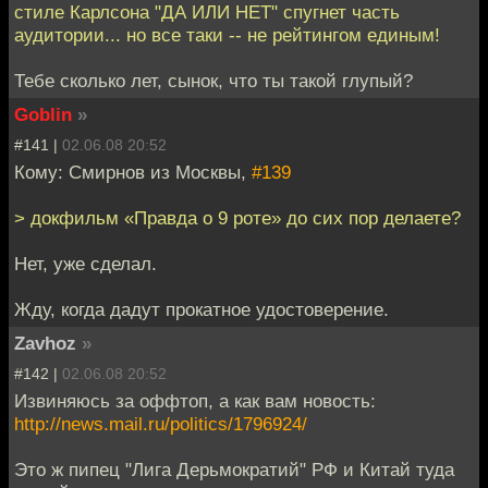
стиле Карлсона "ДА ИЛИ НЕТ" спугнет часть
аудитории... но все таки -- не рейтингом единым!
Тебе сколько лет, сынок, что ты такой глупый?
Goblin
»
#141 |
02.06.08 20:52
Кому: Смирнов из Москвы,
#139
> докфильм «Правда о 9 роте» до сих пор делаете?
Нет, уже сделал.
Жду, когда дадут прокатное удостоверение.
Zavhoz
»
#142 |
02.06.08 20:52
Извиняюсь за оффтоп, а как вам новость:
http://news.mail.ru/politics/1796924/
Это ж пипец "Лига Дерьмократий" РФ и Китай туда