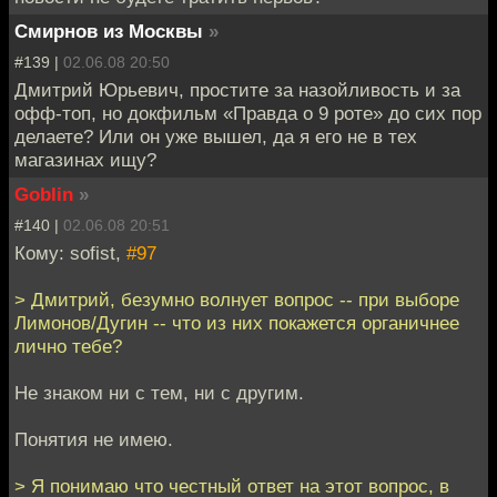
Смирнов из Москвы
»
#139 |
02.06.08 20:50
Дмитрий Юрьевич, простите за назойливость и за
офф-топ, но докфильм «Правда о 9 роте» до сих пор
делаете? Или он уже вышел, да я его не в тех
магазинах ищу?
Goblin
»
#140 |
02.06.08 20:51
Кому: sofist,
#97
> Дмитрий, безумно волнует вопрос -- при выборе
Лимонов/Дугин -- что из них покажется органичнее
лично тебе?
Не знаком ни с тем, ни с другим.
Понятия не имею.
> Я понимаю что честный ответ на этот вопрос, в