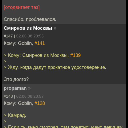
[отодвигает таз]
Спасибо, проблевался.
Смирнов из Москвы
»
#147 |
02.06.08 20:55
Кому: Goblin,
#141
> Кому: Смирнов из Москвы,
#139
>
> Жду, когда дадут прокатное удостоверение.
Это долго?
propaman
»
#148 |
02.06.08 20:57
Кому: Goblin,
#128
> Камрад.
>
> Если ты кино смотрел, там понятно: мент девушку