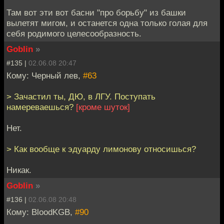
Там вот эти вот басни "про борьбу" из башки
вылетят мигом, и останется одна только голая для
себя родимого целесообразность.
Goblin
»
#135 |
02.06.08 20:47
Кому: Черный лев,
#63
> Зачастил ты, ДЮ, в ЛГУ. Поступать
намереваешься?
[кроме шуток]
Нет.
> Как вообще к эдуарду лимонову относишься?
Никак.
Goblin
»
#136 |
02.06.08 20:48
Кому: BloodKGB,
#90