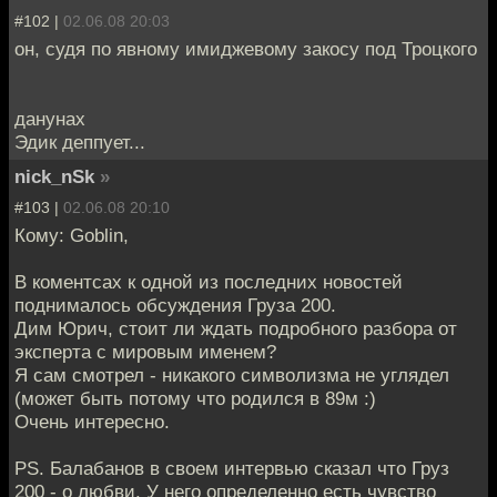
#102 |
02.06.08 20:03
он, судя по явному имиджевому закосу под Троцкого
данунах
Эдик деппует...
nick_nSk
»
#103 |
02.06.08 20:10
Кому: Goblin,
В коментсах к одной из последних новостей
поднималось обсуждения Груза 200.
Дим Юрич, стоит ли ждать подробного разбора от
эксперта с мировым именем?
Я сам смотрел - никакого символизма не углядел
(может быть потому что родился в 89м :)
Очень интересно.
PS. Балабанов в своем интервью сказал что Груз
200 - о любви. У него определенно есть чувство