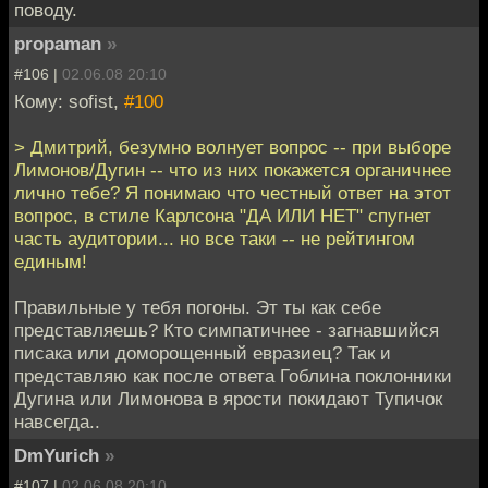
поводу.
propaman
»
#106 |
02.06.08 20:10
Кому: sofist,
#100
> Дмитрий, безумно волнует вопрос -- при выборе
Лимонов/Дугин -- что из них покажется органичнее
лично тебе? Я понимаю что честный ответ на этот
вопрос, в стиле Карлсона "ДА ИЛИ НЕТ" спугнет
часть аудитории... но все таки -- не рейтингом
единым!
Правильные у тебя погоны. Эт ты как себе
представляешь? Кто симпатичнее - загнавшийся
писака или доморощенный евразиец? Так и
представляю как после ответа Гоблина поклонники
Дугина или Лимонова в ярости покидают Тупичок
навсегда..
DmYurich
»
#107 |
02.06.08 20:10