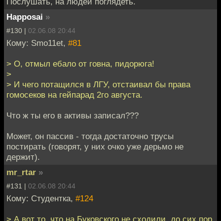
Послушать, на людей поглядеть.
Happosai
»
#130 |
02.06.08 20:44
Кому: Smo11et,
#81
> О, отмыл ебало от говна, пидорюга!
>
> И чего потащился в ЛГУ, отстаивал бы права
гомосеков на гейпарад 2го августа.
Что ж ты его в активы записал???
Может, он пассив - тогда достаточно трусы
постирать (говорят, у них очко уже дерьмо не
держит).
mr_rtar
»
#131 |
02.06.08 20:44
Кому: Студентка,
#124
> А вот то, что на Буковского не сходили, до сих пор