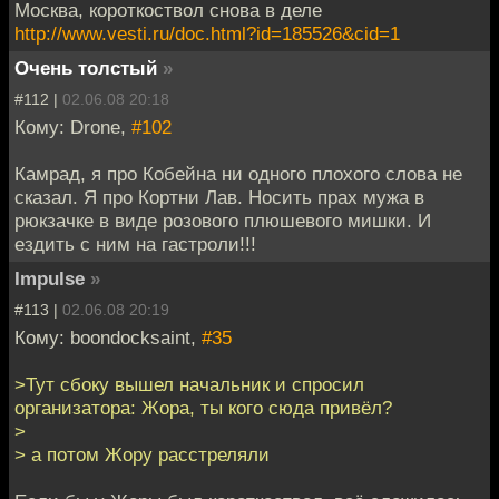
Москва, короткоствол снова в деле
http://www.vesti.ru/doc.html?id=185526&cid=1
Очень толстый
»
#112 |
02.06.08 20:18
Кому: Drone,
#102
Камрад, я про Кобейна ни одного плохого слова не
сказал. Я про Кортни Лав. Носить прах мужа в
рюкзачке в виде розового плюшевого мишки. И
ездить с ним на гастроли!!!
Impulse
»
#113 |
02.06.08 20:19
Кому: boondocksaint,
#35
>Тут сбоку вышел начальник и спросил
организатора: Жора, ты кого сюда привёл?
>
> а потом Жору расстреляли