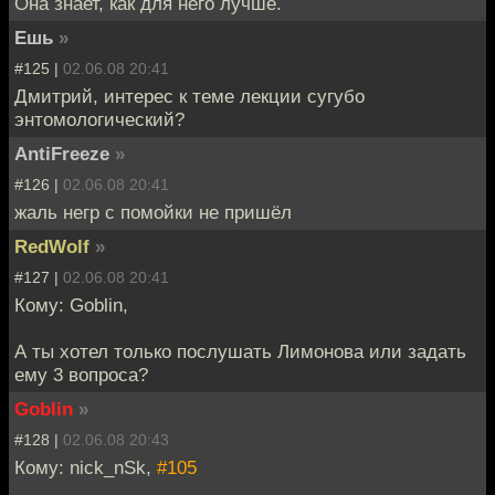
Она знает, как для него лучше.
Ешь
»
#125 |
02.06.08 20:41
Дмитрий, интерес к теме лекции сугубо
энтомологический?
AntiFreeze
»
#126 |
02.06.08 20:41
жаль негр с помойки не пришёл
RedWolf
»
#127 |
02.06.08 20:41
Кому: Goblin,
А ты хотел только послушать Лимонова или задать
ему 3 вопроса?
Goblin
»
#128 |
02.06.08 20:43
Кому: nick_nSk,
#105