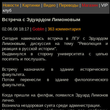
Новости
|
Картинки
|
Видео
|
Переводы
|
Магазин
|
VIP
клуб
Встреча с Эдуардом Лимоновым
02.06.08 18:17
|
Goblin
|
363 комментария
Сегодня намечалась встреча в ЛГУ с Эдуардом
Лимоновым, дискуссия на тему "Революция и
реакция в русской истории".
Выдвинулся в сторону университета с целью
посетить и послушать.
Встречу назначили в здании исторического
факультета.
Потом перенесли в здание филологического
факультета.
Когда пришли на филфак, появился Эдуард Лимонов
лично.
Возникла нездоровая суета среди администрации.