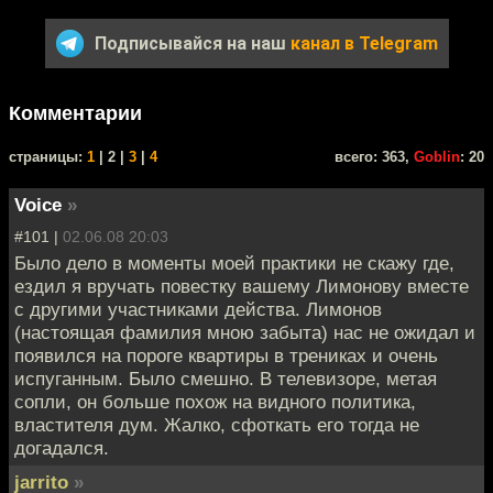
Подписывайся на наш
канал в Telegram
Комментарии
cтраницы:
1
| 2 |
3
|
4
всего: 363,
Goblin
: 20
Voice
»
#101 |
02.06.08 20:03
Было дело в моменты моей практики не скажу где,
ездил я вручать повестку вашему Лимонову вместе
с другими участниками действа. Лимонов
(настоящая фамилия мною забыта) нас не ожидал и
появился на пороге квартиры в трениках и очень
испуганным. Было смешно. В телевизоре, метая
сопли, он больше похож на видного политика,
властителя дум. Жалко, сфоткать его тогда не
догадался.
jarrito
»