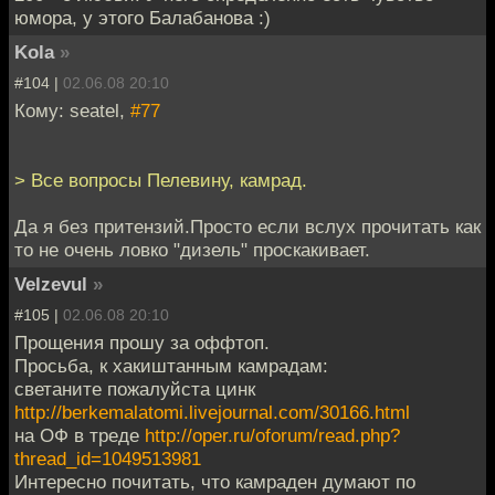
юмора, у этого Балабанова :)
Kola
»
#104 |
02.06.08 20:10
Кому: seatel,
#77
> Все вопросы Пелевину, камрад.
Да я без притензий.Просто если вслух прочитать как
то не очень ловко "дизель" проскакивает.
Velzevul
»
#105 |
02.06.08 20:10
Прощения прошу за оффтоп.
Просьба, к хакиштанным камрадам:
светаните пожалуйста цинк
http://berkemalatomi.livejournal.com/30166.html
на ОФ в треде
http://oper.ru/oforum/read.php?
thread_id=1049513981
Интересно почитать, что камраден думают по