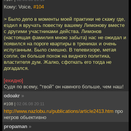
Кому: Voice,
#104
> Было дело в моменты моей практики не скажу где,
ездил я вручать повестку вашему Лимонову вместе
с другими участниками действа. Лимонов
(настоящая фамилия мною забыта) нас не ожидал и
появился на пороге квартиры в трениках и очень
испуганным. Было смешно. В телевизоре, метая
сопли, он больше похож на видного политика,
властителя дум. Жалко, сфоткать его тогда не
догадался.
[ехидно]
Судя по всему, "твой" он намного больше, чем наш!
odoakr
»
#108 |
02.06.08 20:11
http://www.nazlobu.ru/publications/article2413.htm
про
негров обьективно
propaman
»