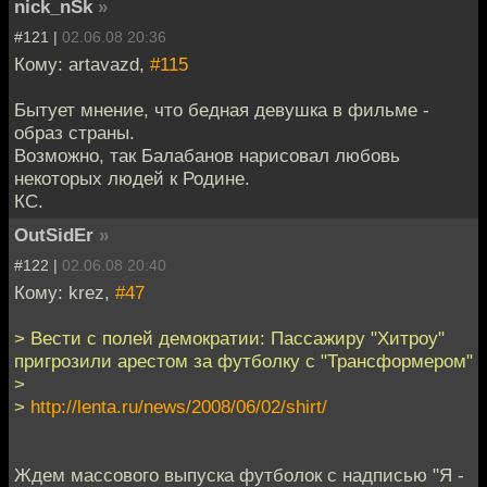
nick_nSk
»
#121 |
02.06.08 20:36
Кому: artavazd,
#115
Бытует мнение, что бедная девушка в фильме -
образ страны.
Возможно, так Балабанов нарисовал любовь
некоторых людей к Родине.
КС.
OutSidEr
»
#122 |
02.06.08 20:40
Кому: krez,
#47
> Вести с полей демократии: Пассажиру "Хитроу"
пригрозили арестом за футболку с "Трансформером"
>
>
http://lenta.ru/news/2008/06/02/shirt/
Ждем массового выпуска футболок с надписью "Я -