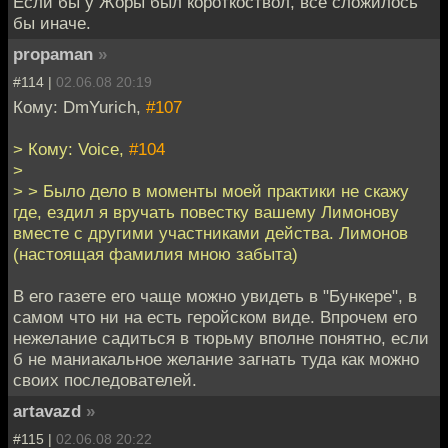
Если бы у Жоры был короткоствол, всё сложилось
бы иначе.
propaman
»
#114 |
02.06.08 20:19
Кому: DmYurich,
#107
> Кому: Voice,
#104
>
> > Было дело в моменты моей практики не скажу
где, ездил я вручать повестку вашему Лимонову
вместе с другими участниками действа. Лимонов
(настоящая фамилия мною забыта)
В его газете его чаще можно увидеть в "Бункере", в
самом что ни на есть геройском виде. Впрочем его
нежелание садиться в тюрьму вполне понятно, если
б не маниакальное желание загнать туда как можно
своих последователей.
artavazd
»
#115 |
02.06.08 20:22