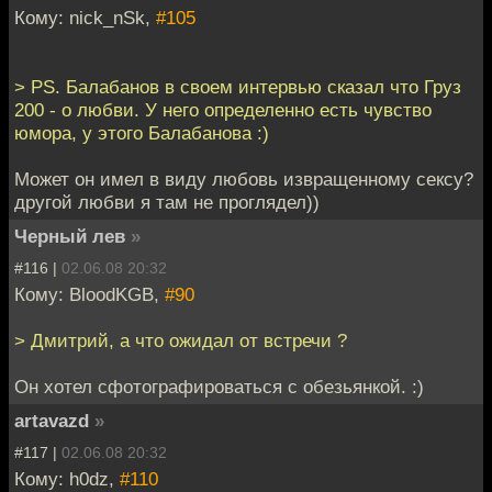
Кому: nick_nSk,
#105
> PS. Балабанов в своем интервью сказал что Груз
200 - о любви. У него определенно есть чувство
юмора, у этого Балабанова :)
Может он имел в виду любовь извращенному сексу?
другой любви я там не проглядел))
Черный лев
»
#116 |
02.06.08 20:32
Кому: BloodKGB,
#90
> Дмитрий, а что ожидал от встречи ?
Он хотел сфотографироваться с обезьянкой. :)
artavazd
»
#117 |
02.06.08 20:32
Кому: h0dz,
#110