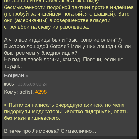
не знала лихих сабельных атак в виду
бесмысленности подобной тактики против индейцев
(попробуй за индейцем поганяйся с шашкой). Зато
они (американцы) в совершенстве владели
стрельбой на скаку из револьвера.
А что все индейцы были "быстроногие олени"?)
Быстрее лошадей бегали? Или у них лошади были
быстрее чем у бледнолицых?
Не понял твоей логики, камрад. Поясни, если не
трудно.
Боцман
»
#306 |
03.06.08 00:24
Кому: sofist,
#298
> Пытался написать очередную ахинею, но меня
пидорнули модераторы. Жостко пидорнули, опять
без мази вишневского.
В теме про Лимонова? Символично...