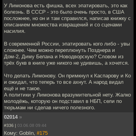
У Лимонова есть фишка, всех эпатировать, это как
болезнь. В СССР - это было очень просто, в США
посложнее, но он и там справился, написав книжку с
описанием множества извращений и со сценами
насилия.
В современной России, эпатировать кого либо - увы
сложнее. Чем можно переплюнуть Позднера и
Дом-2, Диму Белана и Новодворскую? Словом из
трёх букв в книге уже никого не удивишь, а хочется.
Что делать Лимонову. Он примкнул к Каспарову и Ко
и ожидал, что теперь то все ахнут. А народ видал
ещё и не такое.
А политики у Лимонова вразумительной нету. Жалко
молодёжь, которую он подставил в НБП, сели по
тюрьмам ни сделав ничего полезного.
02014
»
#336 |
03.06.08 09:44
Кому: Goblin,
#175