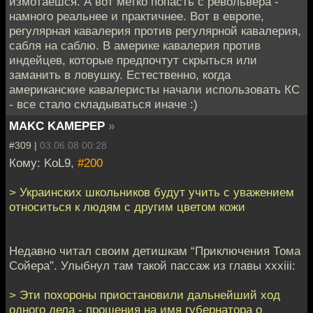
измотаешся. А вот метко попасть с револьвера -
намного реальнее и практичнее. Вот в европе,
регулярная кавалерия против регулярной кавалерия,
сабля на саблю. В америке кавалерия против
индейцев, которые предпочтут скрыться или
заманить в ловушку. Естественно, когда
американские кавалеристы начали использовать КС
- все стало складываться иначе :)
MAKC KAMEPEP
»
#309 |
03.06.08 00:28
Кому: KoL9,
#200
> Украинских школьников будут учить с уважением
относиться к людям с другим цветом кожи
Недавно читал своим детишкам “Приключения Тома
Сойера”. Улыбнул там такой пассаж из главы xxxiii:
> Эти похороны приостановили дальнейший ход
одного дела - прошения на имя губернатора о