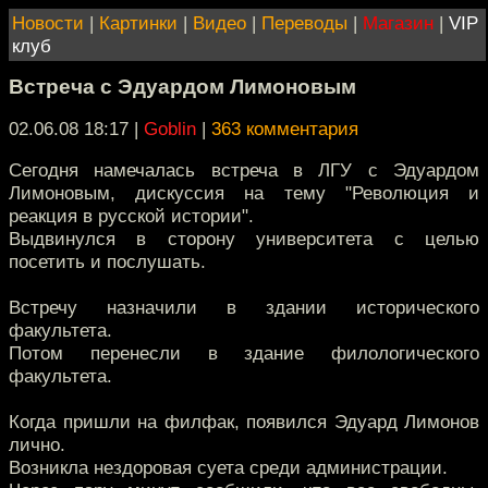
Новости
|
Картинки
|
Видео
|
Переводы
|
Магазин
|
VIP
клуб
Встреча с Эдуардом Лимоновым
02.06.08 18:17
|
Goblin
|
363 комментария
Сегодня намечалась встреча в ЛГУ с Эдуардом
Лимоновым, дискуссия на тему "Революция и
реакция в русской истории".
Выдвинулся в сторону университета с целью
посетить и послушать.
Встречу назначили в здании исторического
факультета.
Потом перенесли в здание филологического
факультета.
Когда пришли на филфак, появился Эдуард Лимонов
лично.
Возникла нездоровая суета среди администрации.