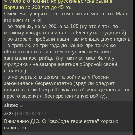
> Мало кто помнит, но русские войска были в
Берлине за 200 лет до 45-го.
Смею Вас уверить, об этом помнит много кто. Мало
кто помнит, что:
- во-первых, не за 200, а за 185 (ну это я так, по-
мелкому придраться и слегка блеснуть эрудицией)
- во-вторых, пробыли наши там меньше двух недель
- в-третьих, за три года до наших при таких же
обстоятельствах и с тем же успехом Берлин
занимали австрийцы (ну тактика такая была у
Фридриха - не заморачиваться обороной своей
столицы)
- в-четвертых, в целом та война для России
закончилась безрезультатно (вряд ли следует
винить в этом Петра III, как это обычно делается - он
просто закончил бесперспективную войну).
sintez
»
#327 |
03.06.08 09:07
Вниманию ДЮ. О "свободе творчества" хорошо
написано: