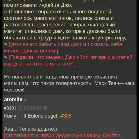
помиловании индейца Джо.
> Прошение собрало очень много подписей,
состоялось много митингов, лились слезы и
расточалось красноречие, избран был целый
комитет слезливых дам, которые должны были
облачиться в траур и идти плакать к губернатору,
>
[умоляя его забыть свой долг и показать себя
милосердным ослом.]
>
[Говорили, что индеец Джо убил пятерых жителей
городка, но что же из этого? ]
Не поленился и на данном примере объяснил
малышам, что такое толерантность. Марк Твен—наш
человек!
atomile
»
#310 |
03.06.08 00:35
Кому: Till Eulenspiegel,
#308
Ааа... Теперь дошло:)
[отстёгивает с пояса дедовскую шашку, берёт с