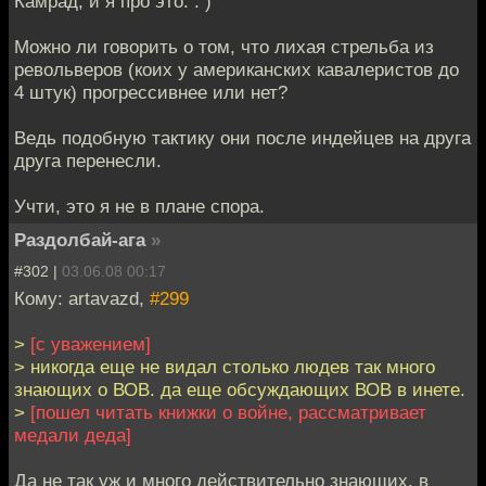
Камрад, и я про это. : )
Можно ли говорить о том, что лихая стрельба из
револьверов (коих у американских кавалеристов до
4 штук) прогрессивнее или нет?
Ведь подобную тактику они после индейцев на друга
друга перенесли.
Учти, это я не в плане спора.
Раздолбай-ага
»
#302 |
03.06.08 00:17
Кому: artavazd,
#299
>
[с уважением]
> никогда еще не видал столько людев так много
знающих о ВОВ. да еще обсуждающих ВОВ в инете.
>
[пошел читать книжки о войне, рассматривает
медали деда]
Да не так уж и много действительно знающих, в