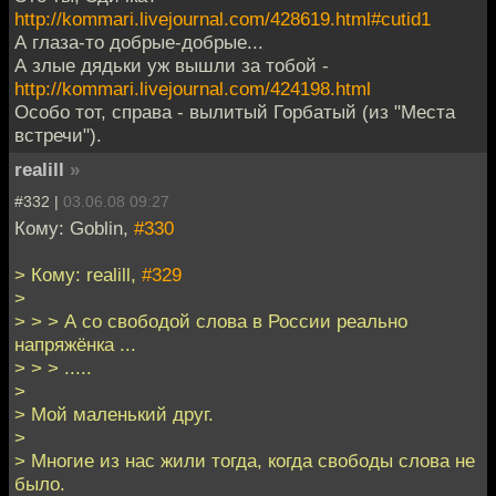
http://kommari.livejournal.com/428619.html#cutid1
А глаза-то добрые-добрые...
А злые дядьки уж вышли за тобой -
http://kommari.livejournal.com/424198.html
Особо тот, справа - вылитый Горбатый (из "Места
встречи").
realill
»
#332 |
03.06.08 09:27
Кому: Goblin,
#330
> Кому: realill,
#329
>
> > > А со свободой слова в России реально
напряжёнка ...
> > > .....
>
> Мой маленький друг.
>
> Многие из нас жили тогда, когда свободы слова не
было.