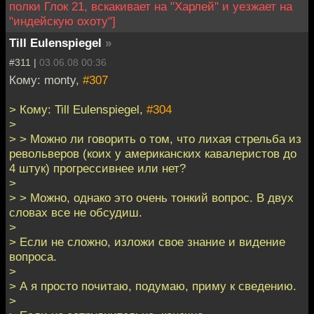
полки Глок 21, вскакивает на "Харлей" и уезжает на
"индейскую охоту"]
Till Eulenspiegel
»
#311 |
03.06.08 00:36
Кому: monty,
#307
> Кому: Till Eulenspiegel,
#304
>
> > Можно ли говорить о том, что лихая стрельба из
револьверов (коих у американских кавалеристов до
4 штук) прогрессивнее или нет?
>
> > Можно, однако это очень тонкий вопрос. В двух
словах все не обсудиш.
>
> Если не сложно, изложи свое знание и видение
вопроса.
>
> А я просто почитаю, подумаю, приму к сведению.
>