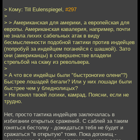
> Кому: Till Eulenspiegel,
#297
>
> > Американская для америки, а европейская для
европы. Американская кавалерия, например, почти
не знала лихих сабельных атак в виду
бесмысленности подобной тактики против индейцев
(попробуй за индейцем поганяйся с шашкой). Зато
они (американцы) в совершенстве владели
стрельбой на скаку из револьвера.
>
> А что все индейцы были "быстроногие олени"?)
Быстрее лошадей бегали? Или у них лошади были
быстрее чем у бледнолицых?
> Не понял твоей логики, камрад. Поясни, если не
трудно.
Нет, просто тактика индейцев заключалась в
избегании открытых сражений. С саблей за таким
гоняться бестолку - дожидаться тебя не будет и
сражаться "в открытую" тоже. Пока догонищ -