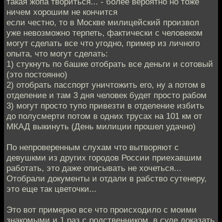
такая жопа твориться... - более вероятно но тоже
ничем хорошим не кончится
если честно, то в Москве милицейский произвол
уже невозможно терпеть, фактически с человеком
могут сделать все что угодно, пример из личного
опыта, что могут сделать:
1) стукнуть по башке отобрать все деньги и сотовый
(это постоянно)
2) отобрать пасспорт уничтожить его, ну а потом в
отделение и там 3 дня человек будет просто рабом
3) могут просто тупо привезти в отделение избить
до полусмерти потом в одних трусах на 101 км от
МКАД выкинуть (День милиции прошел удачно)
По непроверенным слухам что вытворяют с
девушкми из других городов России приехавшим
работать, это даже описывать не хочеться...
Отобрали документы и отдали в рабство сутенеру,
это еще так цветочки...
Это вот примерно все что происходило с моими
знакомыми и 1 раз с родственником, в суде доказать