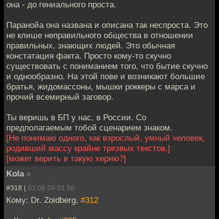
она - до гениального проста.
Паранойа она названа и описана так неспроста. Это
не клише неправильного общества в отношении
правильных, знающих людей. Это обычная
констатация факта. Просто кому-то скучно
существовать с пониманием того, что бытие скучно
и однообразно. На этой пове и возникают большие
братья, жидомассоны, мышки роккеры с марса и
прочий всемирный заговор.
Ты веришь в БП у нас, в России. Со
предполагаемым тобой сценарием знаком.
[Не понимаю одного, как взрослый, умный человек,
родивший массу крайне трезвых текстов,]
[может верить в такую херню?]
Kola
»
#318 |
03.06.08 01:56
Кому: Dr. Zoidberg,
#312