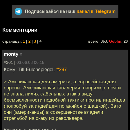
Подписывайся на наш
канал в Telegram
Комментарии
cтраницы:
1
|
2
|
3
| 4
всего: 363,
Goblin
: 20
monty
»
#301 |
03.06.08 00:15
Кому: Till Eulenspiegel,
#297
> Американская для америки, а европейская для
европы. Американская кавалерия, например, почти
не знала лихих сабельных атак в виду
бесмысленности подобной тактики против индейцев
(попробуй за индейцем поганяйся с шашкой). Зато
они (американцы) в совершенстве владели
стрельбой на скаку из револьвера.