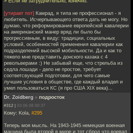
> Если не затруднительно, конечно.
[утирает пот]
Камрад, я типа не профессионал - я
любитель. Исчерпывающего ответа дать не могу. Но
думаю, что реформирование европейской кавалерии
на американский манер вряд ли было бы
прогрессивным, в виду: традиции, социальных
условий, особенностей применения кавалерии как
подразделений высокой мобильности. Да и как то
тяжело мне представить донского казака с 4
револьверами :) Не забывай еще, что стрельба из
седла лошади - дело не простое, требует
соответсвующей подготовки, для чего самые
лучшие условия в обществе, где каждый владел и
умел пользоваться КС (я про США ХIX века)...
Dr. Zoidberg
»
подросток
#312 |
03.06.08 00:37
Кому: Kola,
#295
Теперь моя мысль. На 1943-1945 немецкая военная
машина была второй в мире и тот сброд что воевал