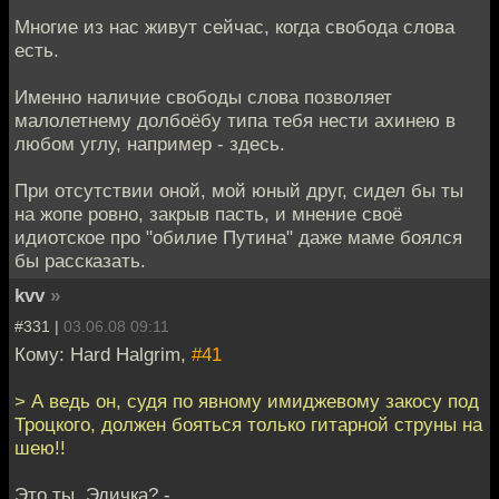
Многие из нас живут сейчас, когда свобода слова
есть.
Именно наличие свободы слова позволяет
малолетнему долбоёбу типа тебя нести ахинею в
любом углу, например - здесь.
При отсутствии оной, мой юный друг, сидел бы ты
на жопе ровно, закрыв пасть, и мнение своё
идиотское про "обилие Путина" даже маме боялся
бы рассказать.
kvv
»
#331 |
03.06.08 09:11
Кому: Hard Halgrim,
#41
> А ведь он, судя по явному имиджевому закосу под
Троцкого, должен бояться только гитарной струны на
шею!!
Это ты, Эдичка? -