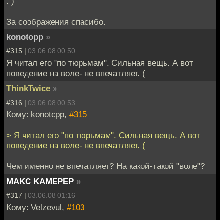
: )
За соображения спасибо.
konotopp
»
#315 |
03.06.08 00:50
Я читал его "по тюрьмам". Сильная вещь. А вот
поведение на воле- не впечатляет. (
ThinkTwice
»
#316 |
03.06.08 00:53
Кому: konotopp,
#315
> Я читал его "по тюрьмам". Сильная вещь. А вот
поведение на воле- не впечатляет. (
Чем именно не впечатляет? На какой-такой "воле"?
MAKC KAMEPEP
»
#317 |
03.06.08 01:16
Кому: Velzevul,
#103