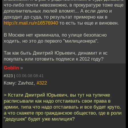
что-либо почти невозможно, в прокуратуре тоже еще
дополнительных люлей вломят... А если дело и
доходит до суда, то результат примерно как в
http://r.mail.ru/n16576940
то есть ты еще и виновен.
В Москве нет криминала, по улице безопасно
ходить, но это до первого "милиционера".
Так как быть Дмитрий Юрьевич, динамит и кс
покупать или готовить подписи к 2012 году?
Goblin
»
#323 |
03.06.08 08:41
Кому: Zavhoz,
#322
> Кстати Дмитрий Юрьевич, вы тут на тупичке
расписывали как надо отстаивать свои права в
армии, типа что надо отстаивать и все будет круто,
а что скажете про гражданское общество, где в роли
"дедушек" будет уже милиция?