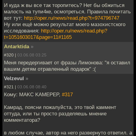
И куда ж вы все так торопитесь? Нет бы обжиться
малость на тупи4ке, осмотреться. Правила почитать
вот тут:
http://oper.ru/news/read.php?t=974796747
Ну или ещё можно результат моего мазохистского
исследования:
http://oper.ru/news/read.php?
t=1051603017&page=11#1165
Antarktida
»
#320 |
03.06.08 03:25
Меня передергивает от фразы Лимонова: "я оставил
вашим детям отравленный подарок" :(
Velzevul
»
#321 |
03.06.08 08:40
Кому: MAKC KAMEPEP,
#317
Камрад, поясни пожалуйста, это твой каммент
оттуда, или ты просто разделяешь мнение
комментатора?
в любом случае, автор на него развернуто ответил. а