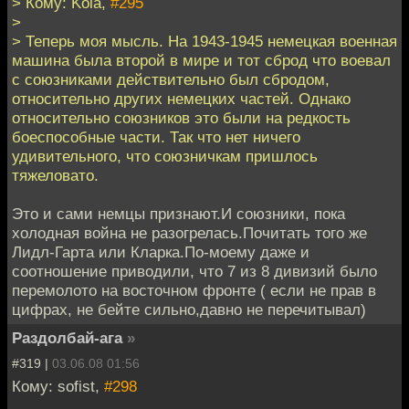
> Кому: Kola,
#295
>
> Теперь моя мысль. На 1943-1945 немецкая военная
машина была второй в мире и тот сброд что воевал
с союзниками действительно был сбродом,
относительно других немецких частей. Однако
относительно союзников это были на редкость
боеспособные части. Так что нет ничего
удивительного, что союзничкам пришлось
тяжеловато.
Это и сами немцы признают.И союзники, пока
холодная война не разогрелась.Почитать того же
Лидл-Гарта или Кларка.По-моему даже и
соотношение приводили, что 7 из 8 дивизий было
перемолото на восточном фронте ( если не прав в
цифрах, не бейте сильно,давно не перечитывал)
Раздолбай-ага
»
#319 |
03.06.08 01:56
Кому: sofist,
#298