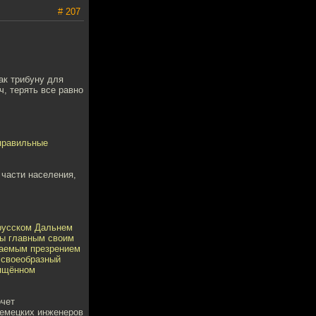
# 207
ак трибуну для
ч, терять все равно
 правильные
 части населения,
 русском Дальнем
ны главным своим
ваемым презрением
т своеобразный
вящённом
очет
немецких инженеров