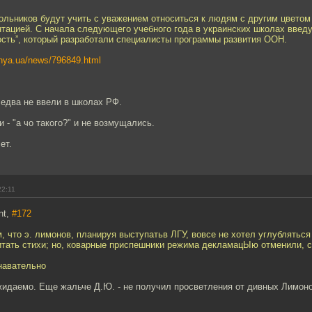
ольников будут учить с уважением относиться к людям с другим цветом
нтацией. С начала следующего учебного года в украинских школах введ
ость”, который разработали специалисты программы развития ООН.
nya.ua/news/796849.html
 едва не ввели в школах РФ.
и - "а чо такого?" и не возмущались.
ет.
22:11
nt,
#172
м, что э. лимонов, планируя выступатьв ЛГУ, вовсе не хотел углубляться 
итать стихи; но, коварные приспешники режима декламацЫю отменили, с
навательно
жидаемо. Еще жальче Д.Ю. - не получил просветления от дивных Лимоно