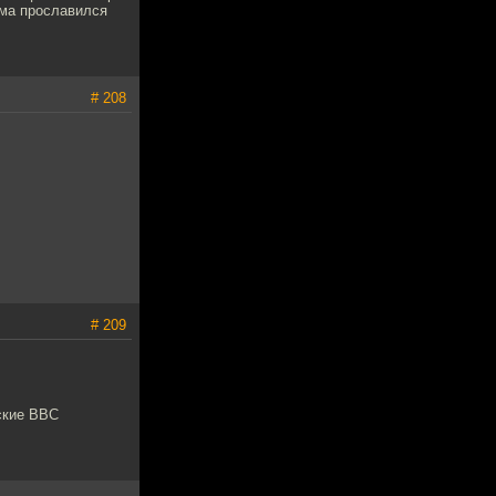
ома прославился
# 208
# 209
нские ВВС