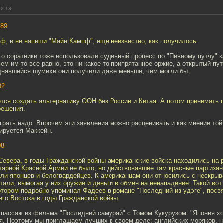
22:13
189
ф, и не напиши "Майн Кампф", еще неизвестно, как получилось.
его соратники тоже использовали судеьный процесс по "Пивному путчу" к
ем им-то все равно, это ни какое-то припрятанное оржие, а открытый пут
однявшейся шумихи они получили даже меньше, чем могли бы.
92
тся создать альтернативу ООН без России и Китая. А потом принимать
решения.
рать надо. Впрочем эти заявления можно расценивать и как мнение той
ируется Маккейн.
98
 Севера, в годы Гражданской войны американские войска находились на
улярной Красной Армии не было, но действовавшие там красные партиза
али японцев и белогвардейцев. К американцам они относились с нескры
итали, вымогая у них оружие и деньги в обмен на ненападение. Такой во
котором подробно упоминал Фадеев в романе "Последний из удэге", пос
го Востока в годы Гражданской войны.
 пассаж из фильма "Последний самурай" с Томом Кукурузом: "Япония х
я. Поэтому мы приглашаем лучших в своем деле: английских моряков, 