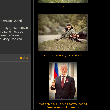
65
о политический
учил куда бОльшую
н, конечно, все
овал себя как
 могу, это его
Остров Сахалин, река Найба
# 204
Медаль ордена "За заслуги перед
Отечеством" II степени