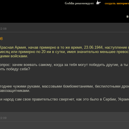
Goblin рекомендует
создать интерне
в
22:08
98
Красная Армия, начав примерно в то же время, 23.06.1944, наступление
месяц или примерно по 20 км в сутки, имея значительно меньшее превос
цкими войсками.
опрос: зачем воевать самому, когда за тебя могут победить другие, а т
ить победу себе?
ыгоднее чужими руками, массовыми бомбометаниями, беспилотными дро
авозащитниками.
и народ сам свое правительство свергнет, как это было в Сербии, Украин
22:09