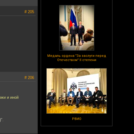
# 205
Медаль ордена "За заслуги перед
Отечеством" II степени
# 206
ожи и иной
РВИО
".