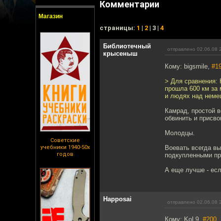
Комментарии
Магазин
cтраницы:
1
|
2
| 3 |
4
Библиотечный
отправлено 02.06.08 
крысеныш
Кому: bigsmile,
#1
> Для сравнения: 
прошла 600 км за 
и людях над неме
Камрад, простой в
обвинить и присво
Молодцы.
Советские
учебники 1940-50х
Воевать всегда в
годов
подкупленными пр
А еще лучше - есл
Happosai
отправлено 02.06.08 
Кому: KoL9,
#200