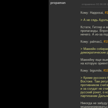
propaman
отправлено 02.06.08 
Кому: Happosai,
#
> А не сядь Адоль
Кстати, Гитлер и 
пропаганды. Впроч
нечего. А из-за п
Кому: palmas1,
#1
> Маккейн собирае
демократические 
Маккейну еще выиг
на которую ориент
Кому: bigsmile,
#1
> Кроме русского
Востоке. Там рег
противником счит
и за солдат не сч
русский рэкет, о 
партизанам Дальне
Никогда не забуду
модернизироватьс