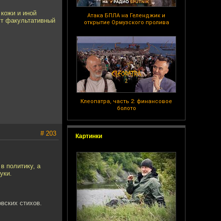
 кожи и иной
Атака БПЛА на Геленджик и
ут факультативный
открытие Ормузского пролива
Клеопатра, часть 2: финансовое
болото
# 203
Картинки
в политику, а
уки.
вских стихов.