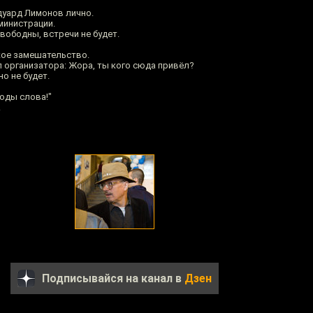
дуард Лимонов лично.
министрации.
свободны, встречи не будет.
кое замешательство.
л организатора: Жора, ты кого сюда привёл?
о не будет.
боды слова!"
.
Подписывайся на канал в
Дзен