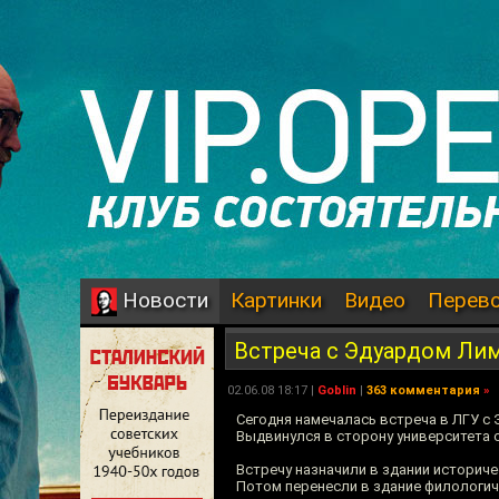
Картинки
Видео
Перев
Новости
Встреча с Эдуардом Л
02.06.08 18:17 |
Goblin
|
363 комментария
»
Сегодня намечалась встреча в ЛГУ с 
Выдвинулся в сторону университета 
Встречу назначили в здании историче
Потом перенесли в здание филологич