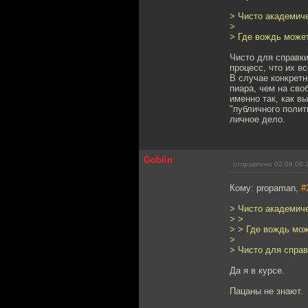
> Чисто академиче
>
> Где вождь может
Чисто для справки
процесс, что их в
В случае конкретн
пиара, чем на сво
именно так, как в
"публичного полит
личное дело.
Goblin
отправлено 02.06.08 
Кому: propaman,
#
> Чисто академиче
> >
> > Где вождь мож
>
> Чисто для справ
Да я в курсе.
Пацаны не знают.