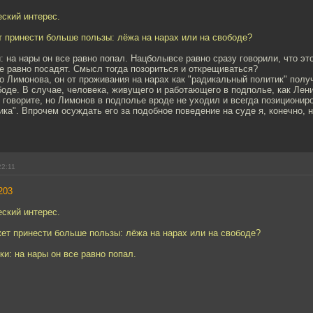
ский интерес.
 принести больше пользы: лёжа на нарах или на свободе?
: на нары он все равно попал. Нацболывсе равно сразу говорили, что эт
се равно посадят. Смысл тогда позориться и открещиваться?
о Лимонова, он от проживания на нарах как "радикальный политик" пол
боде. В случае, человека, живущего и работающего в подполье, как Лени
ы говорите, но Лимонов в подполье вроде не уходил и всегда позиционир
ика". Впрочем осуждать его за подобное поведение на суде я, конечно, не
22:11
203
ский интерес.
ет принести больше пользы: лёжа на нарах или на свободе?
ки: на нары он все равно попал.