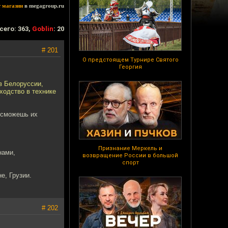
т магазин
в megagroup.ru
сего: 363,
Goblin
: 20
# 201
О предстоящем Турнире Святого
Георгия
 в Белоруссии,
ходство в технике
ы сможешь их
Признание Меркель и
нами,
возвращение России в большой
спорт
е, Грузии.
# 202