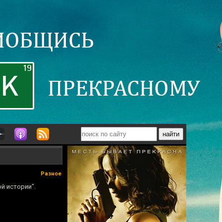
Разное
й истории".