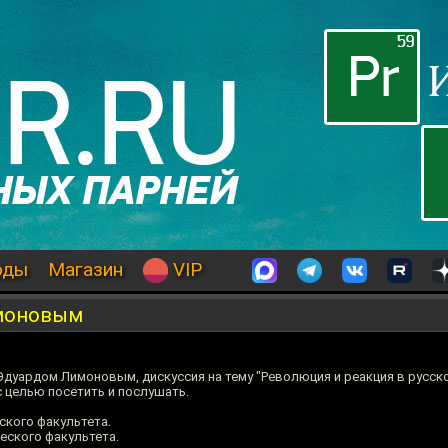
оды
Магазин
VIP
имоновым
Эдуардом Лимоновым, дискуссия на тему "Революция и реакция в русско
с целью посетить и послушать.
ского факультета.
еского факультета.