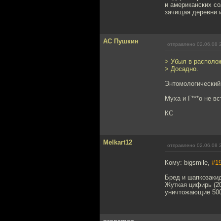
и американских с
зачищая деревни и
АС Пушкин
отправлено 02.06.08 
> Убыл в располож
> Досадно.
Энтомологический
Муха и Г***о не в
КС
Melkart12
отправлено 02.06.08 
Кому: bigsmile,
#1
Бред и шапкозакид
Жуткая цифирь (20
уничтожающие 500 