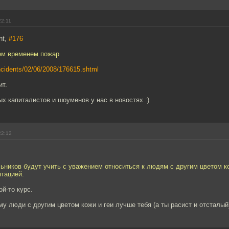
22:11
nt,
#176
тем временем пожар
/incidents/02/06/2008/176615.shtml
ит.
х капиталистов и шоуменов у нас в новостях :)
22:12
ьников будут учить с уважением относиться к людям с другим цветом к
нтацией.
й-то курс.
му люди с другим цветом кожи и геи лучше тебя (а ты расист и отсталый)