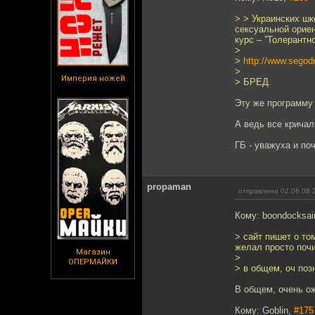
> > Украинских шк
сексуальной орие
курс – ”Толерантн
>
>
http://www.segod
>
Империя ножей
> БРЕД.
Эту же программу
А ведь все кричал
ГБ - уважуха и поч
propaman
отправлено 02.06.08 
Кому: boondocksai
> сайт пишет о то
желал просто поч
Магазин
>
ОПЕРМАЙКИ
> в общем, оч поз
В общем, очень о
Кому: Goblin,
#175