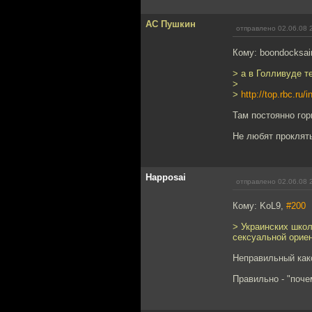
АС Пушкин
отправлено 02.06.08 
Кому: boondocksai
> а в Голливуде 
>
>
http://top.rbc.ru
Там постоянно гор
Не любят прокляты
Happosai
отправлено 02.06.08 
Кому: KoL9,
#200
> Украинских школ
сексуальной орие
Неправильный како
Правильно - "поче