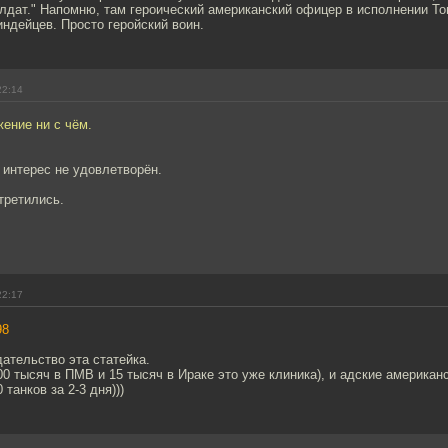
олдат." Напомню, там героический американский офицер в исполнении Т
ндейцев. Просто геройский воин.
22:14
ение ни с чём.
 интерес не удовлетворён.
стретились.
22:17
98
ательство эта статейка.
0 тысяч в ПМВ и 15 тысяч в Ираке это уже клиника), и адские америка
танков за 2-3 дня)))