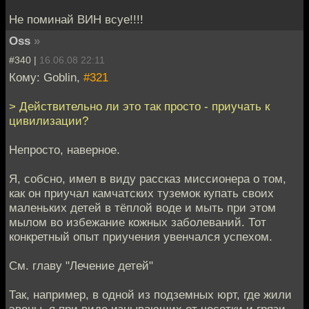
Не поминай ВИН всуе!!!!
Oss
»
#340 |
16.06.08 22:11
Кому: Goblin,
#321
> Действительно ли это так просто - приучать к
цивилизации?
Непросто, наверное.
Я, собсно, имел в виду рассказ миссионера о том,
как он приучал камчатских туземок купать своих
маленьких детей в тёплой воде и мыть при этом
мылом во избежание кожных заболеваний. Тот
конкретный опыт приучения увенчался успехом.
См. главу "Лечение детей"
Так, например, в одной из подземных юрт, где жили
эвены, я при виде изнывающих от чесотки и грязи