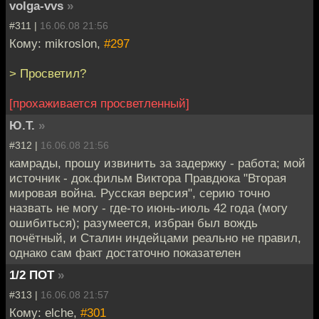
volga-vvs
»
#311 |
16.06.08 21:56
Кому: mikroslon,
#297
> Просветил?
[прохаживается просветленный]
Ю.Т.
»
#312 |
16.06.08 21:56
камрады, прошу извинить за задержку - работа; мой
источник - док.фильм Виктора Правдюка "Вторая
мировая война. Русская версия", серию точно
назвать не могу - где-то июнь-июль 42 года (могу
ошибиться); разумеется, избран был вождь
почётный, и Сталин индейцами реально не правил,
однако сам факт достаточно показателен
1/2 ПОТ
»
#313 |
16.06.08 21:57
Кому: elche,
#301