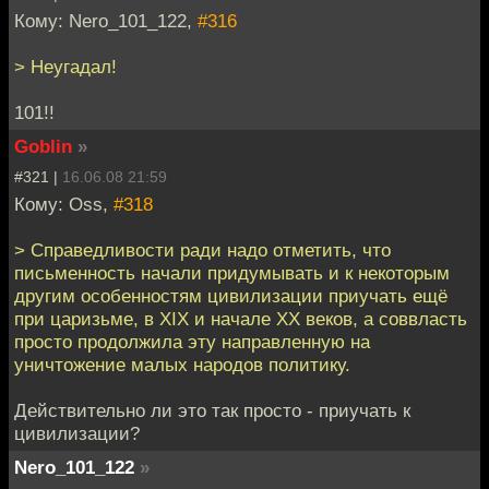
Кому: Nero_101_122,
#316
> Неугадал!
101!!
Goblin
»
#321 |
16.06.08 21:59
Кому: Oss,
#318
> Справедливости ради надо отметить, что
письменность начали придумывать и к некоторым
другим особенностям цивилизации приучать ещё
при царизьме, в XIX и начале XX веков, а соввласть
просто продолжила эту направленную на
уничтожение малых народов политику.
Действительно ли это так просто - приучать к
цивилизации?
Nero_101_122
»