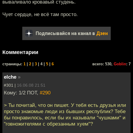
вываливало кровавый студень.
Чует сердце, не всё там просто.
Подписывайся на канал в
Дзен
Комментарии
cтраницы:
1
|
2
|
3
| 4 |
5
|
6
всего: 530,
Goblin
: 7
elche
»
#301 |
16.06.08 21:51
Кому: 1/2 ПОТ,
#290
> Ты почитай, что он пишет. У тебя есть друзья или
просто знакомые люди из бывших республик? Тебе
бы понравилось, если бы их называли "чушками" и
"говножителями с обрезанным хуем"?