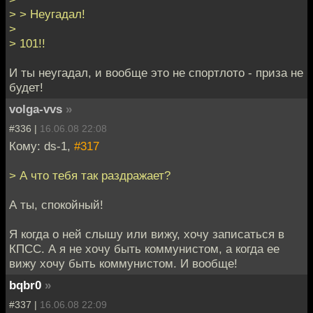
> > Неугадал!
>
> 101!!
И ты неугадал, и вообще это не спортлото - приза не
будет!
volga-vvs
»
#336 |
16.06.08 22:08
Кому: ds-1,
#317
> А что тебя так раздражает?
А ты, спокойный!
Я когда о ней слышу или вижу, хочу записаться в
КПСС. А я не хочу быть коммунистом, а когда ее
вижу хочу быть коммунистом. И вообще!
bqbr0
»
#337 |
16.06.08 22:09