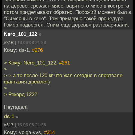
на дерево, срезают мясо, варят это мясо в костре, а
потом приделывают обратно. Похожий момент был в
"Симсоны в кино". Там примерно такой процедуре
Гомер подвергся. Сним еще деревья разговаривали.
Nero_101_122
»
#316 |
16.06.08 21:58
Кому: ds-1,
#276
> Кому: Nero_101_122,
#261
>
> > а то после 120 кг что жал сегодня в спортзале
фантазия дремлет)
>
> Рекорд 122?
Неугадал!
ds-1
»
#317 |
16.06.08 21:58
Кому: volga-vvs,
#314