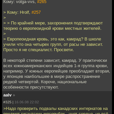
Кому: volga-vvs,
#265
> Кому: Hrolf,
#257
>
> > По крайней мере, захоронения подтверждают
теорию о европеоидной крови местных жителей.
>
> Европеоидная кровь, это как, камрад? В школе
учили что она четырех групп, от расы не зависит.
Просто я не специалист. Просвети.
В некоторй степени зависит, камрад. У практически
всех южноамериканских индейцев 1-я группа крови,
например. У южных европейцев преобладает вторая,
у японцев наибольшее в мире распространение
редкой четвертой. Короче, национальные
особенности присутствуют.
aalv
»
#325 |
16.06.08 22:02
>Надо проверить подвалы канадских интернатов на
предмет гигантских мясорубок - чует сердце, не всё