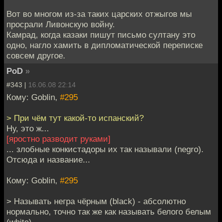
Вот во многом из-за таких царских отжыгов мы
просрали Ливонскую войну.
Камрад, когда казаки пишут письмо султану это
одно, нагло хамить в дипломатической переписке
совсем другое.
PoD
»
#343 |
16.06.08 22:14
Кому: Goblin,
#295
> При чём тут какой-то испанский?
Ну, это ж...
[яростно разводит руками]
... злобные конкистадоры их так называли (negro).
Отсюда и название...
Кому: Goblin,
#295
> Называть негра чёрным (black) - абсолютно
нормально, точно так же как называть белого белым
(white).