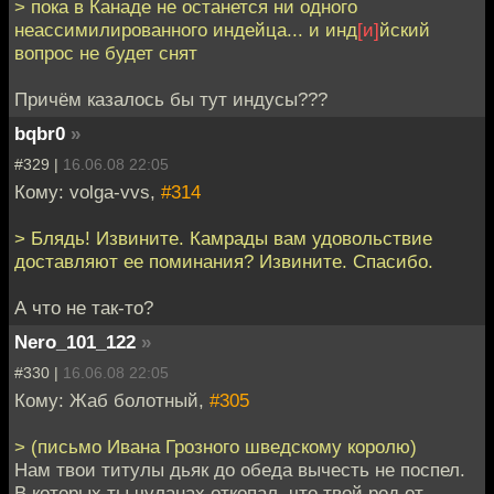
> пока в Канаде не останется ни одного
неассимилированного индейца... и инд
[и]
йский
вопрос не будет снят
Причём казалось бы тут индусы???
bqbr0
»
#329 |
16.06.08 22:05
Кому: volga-vvs,
#314
> Блядь! Извините. Камрады вам удовольствие
доставляют ее поминания? Извините. Спасибо.
А что не так-то?
Nero_101_122
»
#330 |
16.06.08 22:05
Кому: Жаб болотный,
#305
> (письмо Ивана Грозного шведскому королю)
Нам твои титулы дьяк до обеда вычесть не поспел.
В которых ты чуланах откопал, что твой род от