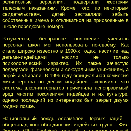
религиозные верования, подвергали жестоким
телесным наказаниям. Кроме того, по некоторым
свидетельствам, детей заставляли забыть
собственные имена и откликаться на присвоенные в
школе порядковые номера.
Разумеется, бесправное положение учеников
персонал школ мог использовать по-своему. Как
стало широко известно в 1990-х годах, насилие над
детьми-индейцами носило не только
психологический характер. Их также зачастую
подвергали физическим и сексуальным унижениям, а
порой и убивали. В 1996 году официальная комиссия
министерства по делам индейцев заключила, что
система школ-интернатов причинила непоправимый
вред многим поколениям индейцев и их культуре,
однако последний из интернатов был закрыт двумя
годами позже.
Национальный вождь Ассамблеи Первых наций –
общеканадского объединения индейских групп – Фил
Фонтен (Phil Fontaine), одетый в церемониальный