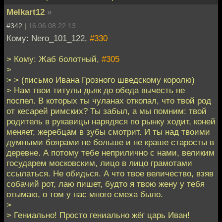
Melkart12
»
#342 |
16.06.08 22:13
Кому: Nero_101_122,
#330
> Кому: Жаб болотный,
#305
>
> > (письмо Ивана Грозного шведскому королю)
> Нам твои титулы дьяк до обеда вычесть не
поспел. В которых ты чуланах откопал, что твой род
от кесарей римских? Ты забыл, а мы помним: твой
родитель в рукавицы нарядяся по рынку ходит, коней
меняет, жеребцам в зубы смотрит. И ты над твоими
думными боярами не больше и не краше старосты в
деревне. А потому тебе неприлично с нами, великим
государем московским, лицо в лицо грамотами
ссылаться. Не обидься. А что твое величество, взяв
собачий рот, лаю пишет, будто я твою жену у тебя
отымаю, о том у нас много смеха было.
>
> Гениально! Просто гениально жёг царь Иван!