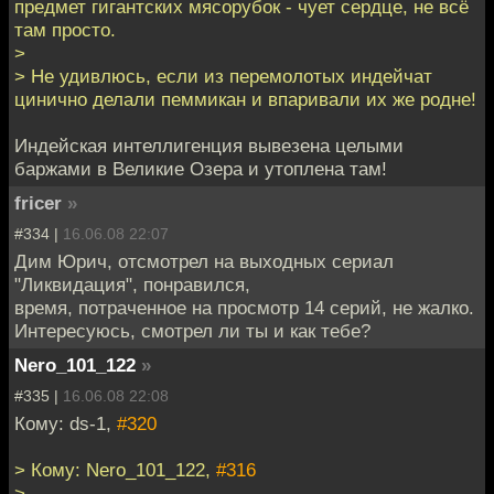
предмет гигантских мясорубок - чует сердце, не всё
там просто.
>
> Не удивлюсь, если из перемолотых индейчат
цинично делали пеммикан и впаривали их же родне!
Индейская интеллигенция вывезена целыми
баржами в Великие Озера и утоплена там!
fricer
»
#334 |
16.06.08 22:07
Дим Юрич, отсмотрел на выходных сериал
"Ликвидация", понравился,
время, потраченное на просмотр 14 серий, не жалко.
Интересуюсь, смотрел ли ты и как тебе?
Nero_101_122
»
#335 |
16.06.08 22:08
Кому: ds-1,
#320
> Кому: Nero_101_122,
#316
>