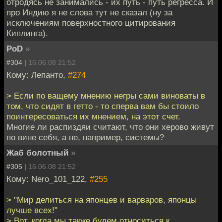
отродясь не занимались - их путь - путь регресса. И
про Индию я не слова тут не сказал (ну за
исключениям поверхностного цитирования
Киплинга).
PoD
»
#304 |
16.06.08 21:52
Кому: Лепанто,
#274
> Если по ващему мнению негры сами виноваты в
том, что сидят в гетто - то сперва вам бы стоило
поинтересоваться их мнением, на этот счет.
Многие ли распиздяи считают, что они херово живут
по вине себя, а не, например, системы?
Жаб болотный
»
#305 |
16.06.08 21:52
Кому: Nero_101_122,
#255
> "Мир делиться на японцев и варваров, японцы
лучше всех!"
> Вот, когда мы также будем относиться к