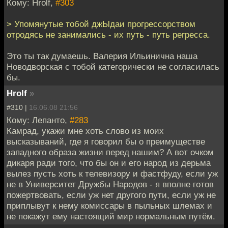
Кому: Hrolf,
#303
> Упомянутые тобой джЫдаи прогрессорством
отродясь не занимались - их путь - путь регресса.
Это ты так думаешь. Валерия Ильинична наша
Новодворская с тобой категорически не согласилась
бы.
Hrolf
»
#310 |
16.06.08 21:56
Кому: Лепанто,
#283
Камрад, укажи мне хоть слово из моих
высказываний, где я говорил бы о преимуществе
западного образа жизни перед нашим? А вот очком
дикаря ради того, что бы он и его народ из дерьма
вылез пусть хоть к телевизору и фастфуду, если уж
не в Университет Дружбы Народов - я вполне готов
пожертвовать, если уж нет другого пути, если уж не
приплывут к нему комиссары в пыльных шлемах и
не покажут ему настоящий мир нормальным путём.