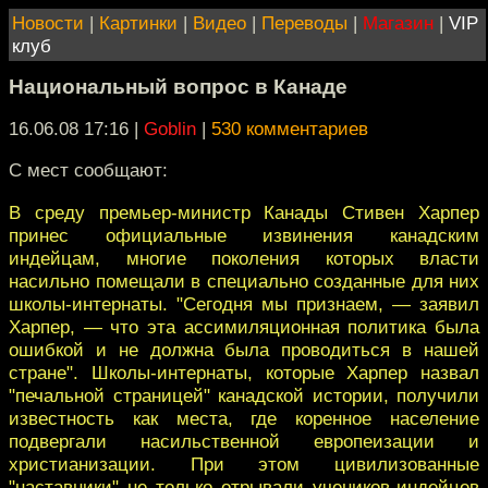
Новости
|
Картинки
|
Видео
|
Переводы
|
Магазин
|
VIP
клуб
Национальный вопрос в Канаде
16.06.08 17:16
|
Goblin
|
530 комментариев
С мест сообщают:
В среду премьер-министр Канады Стивен Харпер
принес официальные извинения канадским
индейцам, многие поколения которых власти
насильно помещали в специально созданные для них
школы-интернаты. "Сегодня мы признаем, — заявил
Харпер, — что эта ассимиляционная политика была
ошибкой и не должна была проводиться в нашей
стране". Школы-интернаты, которые Харпер назвал
"печальной страницей" канадской истории, получили
известность как места, где коренное население
подвергали насильственной европеизации и
христианизации. При этом цивилизованные
"наставники" не только отрывали учеников-индейцев