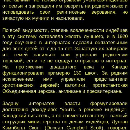
от семьи и запрещали им говорить на родном языке и
исповедовать свои религиозные верования, но
зачастую их мучили и насиловали.
По всей видимости, степень вовлеченности индейцев
в эту систему оставляла желать лучшего, и в 1920
году обучение в интернатах сделали обязательным
для всех детей от 7 до 15 лет. Зачастую их забирали
из семей насильно или угрожали родителям
тюрьмой, если те не отдадут отпрысков в интернат.
На протяжении двадцатого века в Канаде
функционировали примерно 130 школ. За редким
исключением, ими управляли представители
христианских церквей: католики, протестантская
Объединенная церковь, англикане и пресвитериане.
Задачу интернатов власти формулировали
достаточно доходчиво: "убить в ребенке индейца".
Канадский писатель, а по совместительству – важный
сотрудник министерства по делам индейцев, Дункан
Кэмпбелл Скотт (Duncan Campbell Scott), говорил: