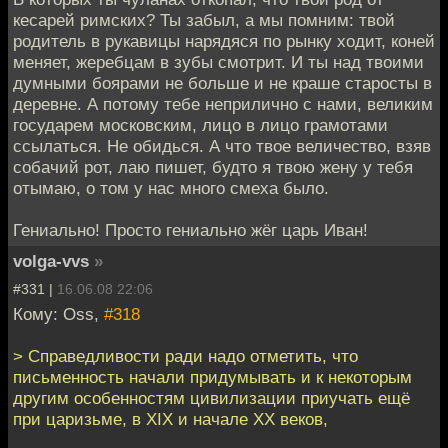
кесарей римских? Ты забыл, а мы помним: твой
родитель в рукавицы нарядяся по рынку ходит, коней
меняет, жеребцам в зубы смотрит. И ты над твоими
думными боярами не больше и не краше старосты в
деревне. А потому тебе неприлично с нами, великим
государем московским, лицо в лицо грамотами
ссылаться. Не обидься. А что твое величество, взяв
собачий рот, лаю пишет, будто я твою жену у тебя
отымаю, о том у нас много смеха было.
Гениально! Просто гениально жёг царь Иван!
volga-vvs
»
#331 |
16.06.08 22:06
Кому: Oss,
#318
> Справедливости ради надо отметить, что
письменность начали придумывать и к некоторым
другим особенностям цивилизации приучать ещё
при царизьме, в XIX и начале XX веков,