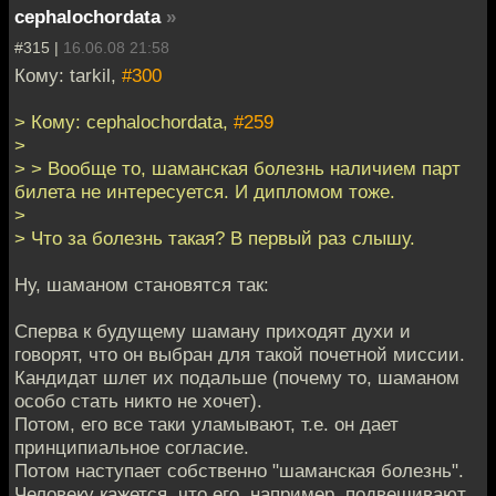
cephalochordata
»
#315 |
16.06.08 21:58
Кому: tarkil,
#300
> Кому: cephalochordata,
#259
>
> > Вообще то, шаманская болезнь наличием парт
билета не интересуется. И дипломом тоже.
>
> Что за болезнь такая? В первый раз слышу.
Ну, шаманом становятся так:
Сперва к будущему шаману приходят духи и
говорят, что он выбран для такой почетной миссии.
Кандидат шлет их подальше (почему то, шаманом
особо стать никто не хочет).
Потом, его все таки уламывают, т.е. он дает
принципиальное согласие.
Потом наступает собственно "шаманская болезнь".
Человеку кажется, что его, например, подвешивают