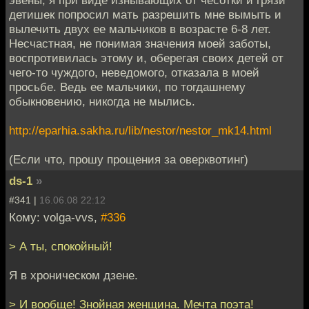
детишек попросил мать разрешить мне вымыть и
вылечить двух ее мальчиков в возрасте 6-8 лет.
Несчастная, не понимая значения моей заботы,
воспротивилась этому и, оберегая своих детей от
чего-то чуждого, неведомого, отказала в моей
просьбе. Ведь ее мальчики, по тогдашнему
обыкновению, никогда не мылись.
http://eparhia.sakha.ru/lib/nestor/nestor_mk14.html
(Если что, прошу прощения за оверквотинг)
ds-1
»
#341 |
16.06.08 22:12
Кому: volga-vvs,
#336
> А ты, спокойный!
Я в хроническом дзене.
> И вообще! Знойная женщина. Мечта поэта!