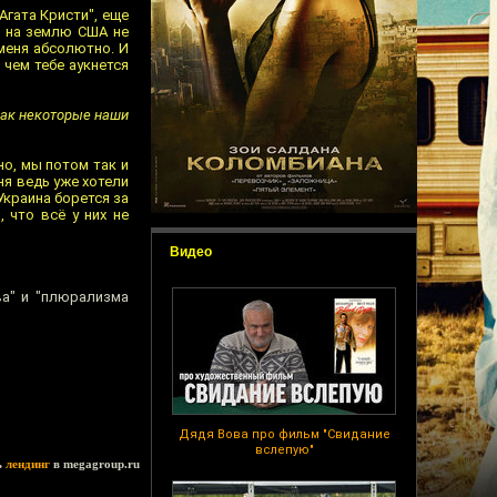
Агата Кристи", еще
е на землю США не
меня абсолютно. И
 чем тебе аукнется
 как некоторые наши
но, мы потом так и
ня ведь уже хотели
Украина борется за
 что всё у них не
Видео
ва" и "плюрализма
Дядя Вова про фильм "Свидание
вслепую"
ь
лендинг
в megagroup.ru