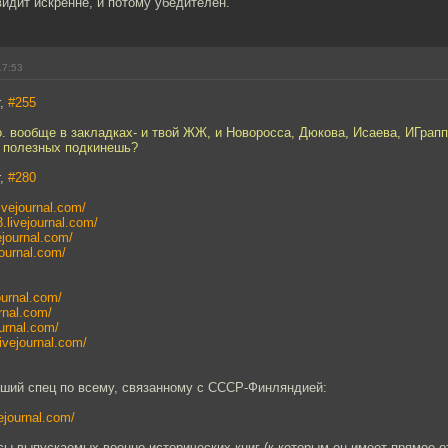
идит искренне, и потому убедителен.
17:53
r,
#255
. вообще в закладках- и твой ЖЖ, и Новоросса, Дюкова, Исаева, ИГраппы
 полезных подкинешь?
r,
#280
.livejournal.com/
3.livejournal.com/
vejournal.com/
journal.com/
journal.com/
urnal.com/
ournal.com/
livejournal.com/
йший спец по всему, связанному с СССР-Финляндией:
vejournal.com/
сы выпускаемых военно-исторических книг (к которым он имеет прямое о