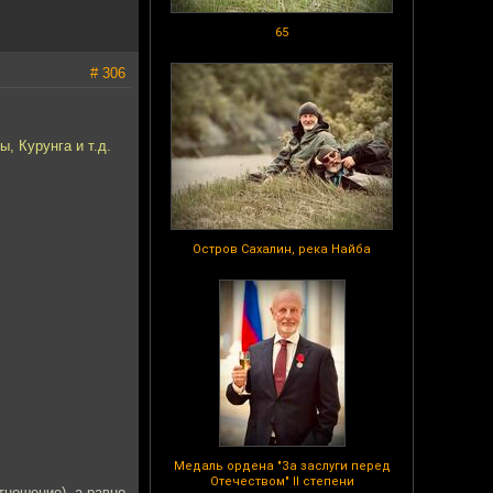
65
# 306
, Курунга и т.д.
Остров Сахалин, река Найба
Медаль ордена "За заслуги перед
Отечеством" II степени
тношение), а равно