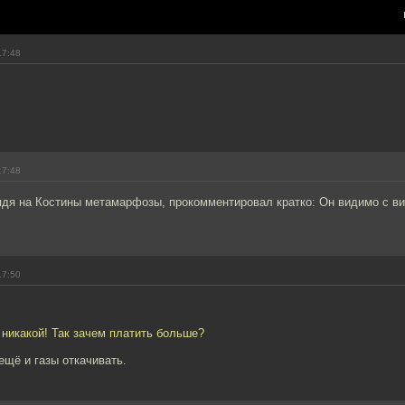
17:48
17:48
дя на Костины метамарфозы, прокомментировал кратко: Он видимо с ви
17:50
 никакой! Так зачем платить больше?
щё и газы откачивать.