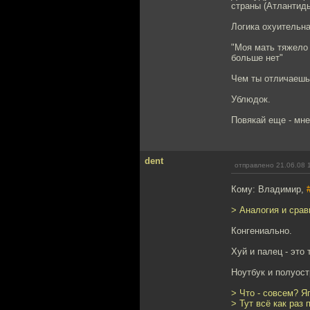
страны (Атлантиды
Логика охуительна
"Моя мать тяжело
больше нет"
Чем ты отличаешьс
Ублюдок.
Повякай еще - мне
dent
отправлено 21.06.08 
Кому: Владимир,
> Аналогия и срав
Конгениально.
Хуй и палец - это
Ноутбук и полуост
> Что - совсем? Я
> Тут всё как раз 