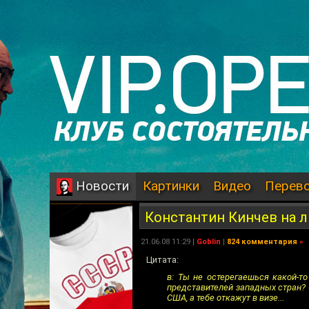
Картинки
Видео
Перев
Новости
Константин Кинчев на 
21.06.08 11:29 |
Goblin
|
824 комментария
»
Цитата:
в: Ты не остерегаешься какой-т
представителей западных стран? 
США, а тебе откажут в визе...