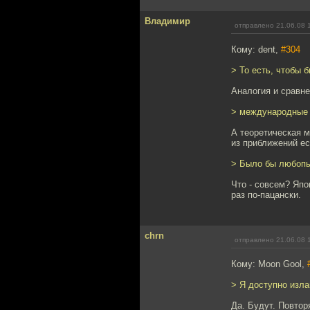
Владимир
отправлено 21.06.08 
Кому: dent,
#304
> То есть, чтобы 
Аналогия и сравне
> международные 
А теоретическая м
из приближений ес
> Было бы любопыт
Что - совсем? Япо
раз по-пацански.
chrn
отправлено 21.06.08 
Кому: Moon Gool,
> Я доступно изл
Да. Будут. Повтор