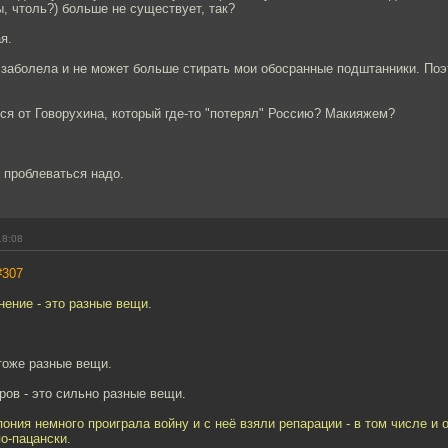
, чтоль?) больше не существует, так?
я.
 заболела и не может больше стирать мои обосранные подштанники. По
я от Говорухина, который где-то "потерял" Россию? Макияжем?
 проблеваться надо.
18:08
#307
нение - это разные вещи.
 тоже разные вещи.
ров - это сильно разные вещи.
пония немного проиграла войну и с неё взяли репарации - в том числе и 
по-пацански.