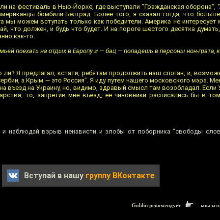
ли на фестиваль в Нью-Йорке, где выступали "Гражданская оборона", "
 американцы бомбили Белград. Более того, я сказал тогда, что больш
га мы можем вступать только как победители. Америка не интересует 
ай, что должен, и будь что будет. И на пороге шестого десятка думать,
анно как-то.
семьей поехать на отдых в Европу и — бац — попадешь в персоны нон-грата,
о ли? Я предлагал, кстати, ребятам продолжить наш слоган, и, возмож
ербии, а Крым — это Россия". Я иду путем нашего московского мэра. Ме
на въезд на Украину, но, видимо, здравый смысл там возобладал. Если 
арства, то, запретив мне въезд, ее чиновники расписались бы в том,
— и наблюдай взрыв ненависти и злобы от поборника "свободы сло
Вступай в нашу
группу ВКонтакте
Goblin рекомендует
заказат