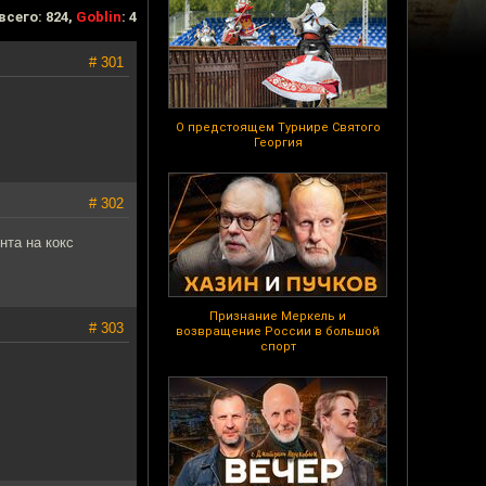
всего: 824,
Goblin
: 4
# 301
О предстоящем Турнире Святого
Георгия
# 302
нта на кокс
Признание Меркель и
# 303
возвращение России в большой
спорт