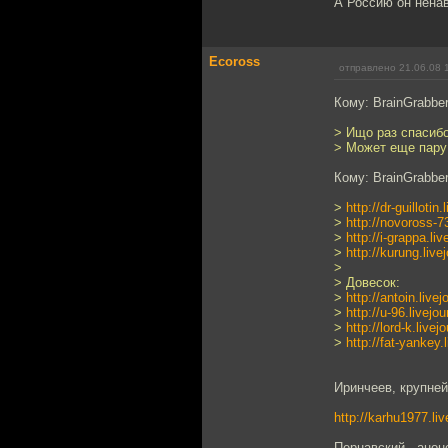
А Россию он ненав
Ecoross
отправлено 21.06.08 
Кому: BrainGrabbe
> Ищо раз спасибо
> Может еще пару
Кому: BrainGrabbe
>
http://dr-guillotin
>
http://novoross-7
>
http://i-grappa.li
>
http://kurung.live
>
> Довесок:
>
http://antoin.live
>
http://u-96.livejo
>
http://lord-k.livej
>
http://fat-yankey.
Иринчеев, крупне
http://karhu1977.li
Пернавский - анон