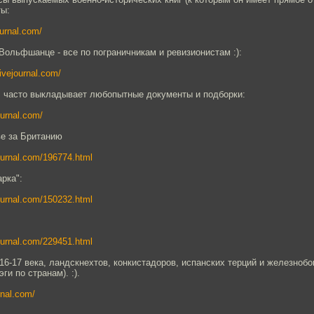
ты:
journal.com/
ольфшанце - все по пограничникам и ревизионистам :):
livejournal.com/
ь, часто выкладывает любопытные документы и подборки:
journal.com/
ве за Британию
ejournal.com/196774.html
рка":
ejournal.com/150232.html
ejournal.com/229451.html
16-17 века, ландскнехтов, конкистадоров, испанских терций и железнобо
и по странам). :).
urnal.com/