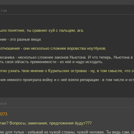
17:59
было понятнее, ты сравнил хуй с пальцем, ага.
ние - это разные вещи.
отношения - они несколько сложнее воровства ноутбуков.
еханика - несколько сложнее законов Ньютона. И что теперь, Ньютона в
ть своя область применимости - из неё и надо исходить.
но узнать твое мнение о Курильских островах - ну, в том смысле, что 
ния немного проиграла войну и с неё взяли репарации - в том числе и ост
18:05
#273
агаю? Вопросы, замечания, предложения будут???
яю для тупых - уебывай из чужой страны, чужой человек. Ты ведь сам, ск