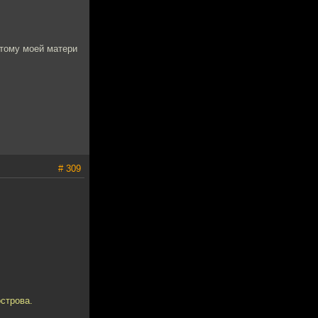
этому моей матери
# 309
острова.