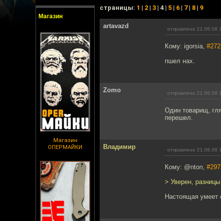
cтраницы:
1
|
2
|
3
| 4 |
5
|
6
|
7
|
8
|
9
Магазин
artavazd
отправлено 21.06.08 
Кому: igorsia,
#272
пшел нах.
Zomo
отправлено 21.06.08 
Один товарищ, гля
перешел.
Магазин
Владимир
ОПЕРМАЙКИ
отправлено 21.06.08 
Кому: @nton,
#297
> Уверен, разницы
Настоящая умеет е