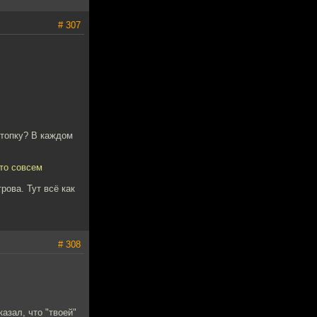
# 307
 топку? В каждом
это совсем
рова. Тут всё как
# 308
азал, что "твоей"