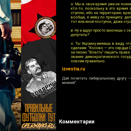
о: Мы в свое время уже не поеха
кто-то, поскольку в это время
ступлю, ибо на территорию вра
вообще, я живу по принципу: дел
тот или иной поступок, даже стр
в: Ну а вдруг просто захочешь с 
депутаты?
о: Ты Украину имеешь в виду, чт
сделаем: "Косово — это сердце С
за песню "Власть" лишить права 
звание демократического госуд
совсем правильно.
izvestia.ru
Дай почитать либеральному другу 
мнений".
Комментарии