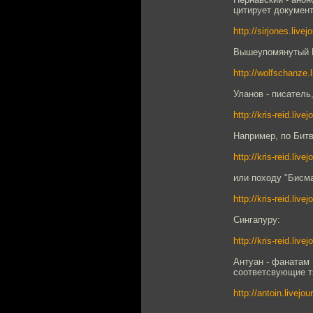
цитирует докумен
http://sirjones.live
Вышеупомянутый В
http://wolfschanze.
Уланов - писател
http://kris-reid.live
Например, по Бит
http://kris-reid.liv
или походу "Бисма
http://kris-reid.liv
Сингапуру:
http://kris-reid.liv
Антуан - фанатам 
соответсвующие тэг
http://antoin.livejo