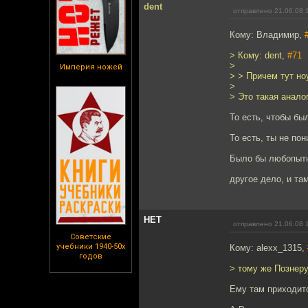
dent
отправлено 21.06.08 
Кому: Владимир,
> Кому: dent,
#71
>
Империя ножей
> > Причем тут но
>
> Это такая анало
То есть, чтобы бы
То есть, ты не по
Было бы любопытно
другое дело, и та
НЕТ
отправлено 21.06.08 
Советские
учебники 1940-50х
Кому: alexx_1315,
годов
> тому же Познеру
Ему там приходитс