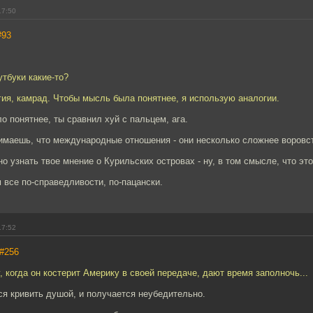
17:50
#93
утбуки какие-то?
гия, камрад. Чтобы мысль была понятнее, я использую аналогии.
ло понятнее, ты сравнил хуй с пальцем, ага.
нимаешь, что международные отношения - они несколько сложнее воровс
 узнать твое мнение о Курильских островах - ну, в том смысле, что эт
м все по-справедливости, по-пацански.
17:52
#256
, когда он костерит Америку в своей передаче, дают время заполночь...
я кривить душой, и получается неубедительно.