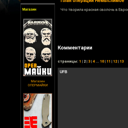
План операции Немыслимое
Магазин
Что творила красная сволочь в Евро
Комментарии
cтраницы:
1
| 2 |
3
|
4
...
10
|
11
|
12
|
13
UFB
Магазин
ОПЕРМАЙКИ