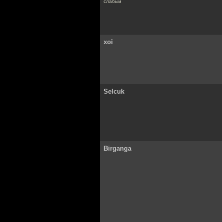
слабый
xoi
Selcuk
Birganga