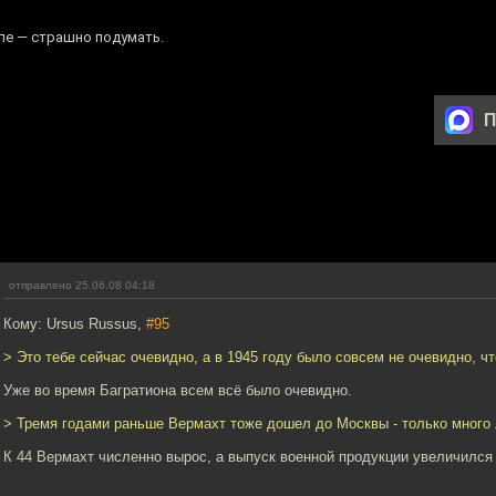
пе — страшно подумать.
П
отправлено 25.06.08 04:18
Кому: Ursus Russus,
#95
> Это тебе сейчас очевидно, а в 1945 году было совсем не очевидно, 
Уже во время Багратиона всем всё было очевидно.
> Тремя годами раньше Вермахт тоже дошел до Москвы - только много 
К 44 Вермахт численно вырос, а выпуск военной продукции увеличился к