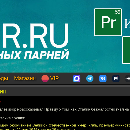
оды
Магазин
VIP
лин
»
елевизоре рассказывал Правду о том, как Сталин безжалостно гнал на 
 точка зрения:
 самым окончанием Великой Отечественной У.Черчилль, премьер-минис
тавлен 22 мая 1945 года на 29 страницах.