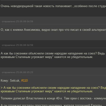
Очень новодворщиной такая новость попахивает..,особенно после студн
отправлено 25.06.08 04:59
О, как с книжки Анисимова, видно знал про что писал в своей альтерна
отправлено 25.06.08 04:59
А как бы союзники объяснили своим народам нападение на союз? Ведь 
кровавым Сталиным угрожает миру" кажется не убедительным.
отправлено 25.06.08 05:23
Кому: Selcuk,
#110
> А как бы союзники объяснили своим народам нападение на союз? Вед
кровавым Сталиным угрожает миру" кажется не убедительным.
Толкиен дописал Властелина в конце 40-х. Там орки с востока - коммун
А он отражает взгляды простого человека, жителя тогдашней Европы.