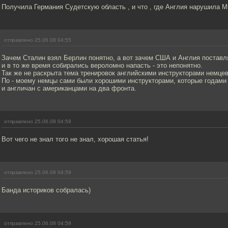
Получила Германия Судетскую область , и что , где Англия нарушила 
отправлено 25.06.08 04:55
Зачем Сталин взял Берлин понятно, а вот зачем США и Англия поставля
и в то же время собирались вероломно напасть - это непонятно.
Так же не раскрыта тема тренировок английскими инструкторами немцев
По - моему немцы сами были хорошими инструкторами, которые годами 
и англичан с американцами на два фронта.
отправлено 25.06.08 04:59
Вот чего не знал того не знал, хорошая статья!
отправлено 25.06.08 04:59
Банда историков собралась)
отправлено 25.06.08 04:59