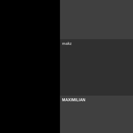
makz
MAXIMILIAN