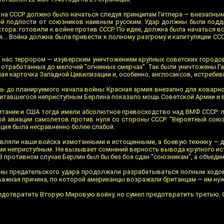
е на СССР должно было начаться следуя принципам Гитлера — внезапным
й подлости от союзников наивным русским. Удар должны были подде
тора: готовили к войне против СССР. По идее, должна была начаться 
я... Война должна была привести к полному разгрому и капитуляции ССС
 нас террором — изуверским уничтожением крупных советских городов
отработанных до мелочей "огненных смерчах". Так были уничтожены Гамб
ая карточка Западной Цивилизации и, особенно, англосаксов, истребив
день до планируемого начала войны Красная армия внезапно для ковар
читавшегося неприступным Берлина показало мощь Советской Армии и во
тании и США тогда имели абсолютное превосходство над ВМФ СССР: по
ой авиации самолетов против нуля со стороны СССР. "Вероятный со
ция была несравненно более слабой.
авляли наши войска измотанными и истощенными, а боевую технику —
ими неприступным. Не вызывает сомнений верность вывода крупного ис
 противном случае Берлин был бы без боя сдан "союзникам", а объеди
ны предательского удара продолжали разрабатываться полным ходом. 
 важная причина, по которой американцы возражали британцам — им ну
дотвратить Вторую Мировую войну, но сумел предотвратить третью. Си