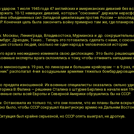
 ударом. 1 июля 1945 года 47 английских и американских дивизий без
ржать 10-12 немецких дивизий, которых "союзники" держали нерасф
война объединенных сил Западной цивилизации против России — впосле
Р. Конечная цель была закончить войну примерно там же, где планиров
: Москвы, Ленинграда, Владивостока, Мурманска и др. сокрушительн
ург, Дрезден, Токио... Теперь это готовились сделать с нами, с союз
ших столько людей, сколько ни один народ в человеческой истории.
ного врага неожиданно изменила свою дислокацию. Это было решающей
енные эксперты врага склонялись к тому, чтобы отменить нападение на
 миноносцам в 19 раз, по линкорам и большим крейсерам — в 9 раз, 
юзник" располагал 4-мя воздушными армиями тяжелых бомбардировщи
 до предела изношенной. Их военные специалисты оказались сильно у
торика В.Фалина — решение Сталина о штурме Берлина в начале мая 1
ненные силы всей Европы и Северной Америки обрушились бы на СССР.
Остановила их только то, что они поняли, что их планы были вскрыт
жно было, чтобы СССР сокрушил Квантунскую армию на Дальнем Востоке
туация был крайне серьезной, но СССР опять выиграл, не дрогнув.