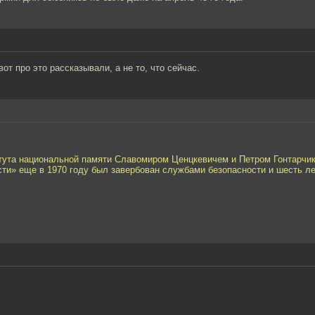
от про это рассказывали, а не то, что сейчас.
тута национальной памяти Славомиром Ценцкевичем и Петром Гонтарчик
сти» еще в 1970 году был завербован службами безопасности и шесть л