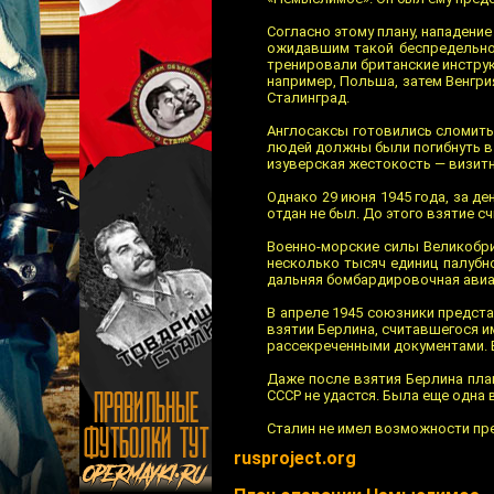
Согласно этому плану, нападени
ожидавшим такой беспредельно
тренировали британские инструк
например, Польша, затем Венгри
Сталинград.
Англосаксы готовились сломить
людей должны были погибнуть в 
изуверская жестокость — визитн
Однако 29 июня 1945 года, за 
отдан не был. До этого взятие с
Военно-морские силы Великобри
несколько тысяч единиц палубн
дальняя бомбардировочная авиа
В апреле 1945 союзники предст
взятии Берлина, считавшегося 
рассекреченными документами. В
Даже после взятия Берлина пла
СССР не удастся. Была еще одна
Сталин не имел возможности пре
rusproject.org