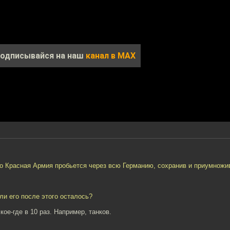
одписывайся на наш
канал в MAX
что Красная Армия пробьется через всю Германию, сохранив и приумножи
ли его после этого осталось?
ое-где в 10 раз. Например, танков.