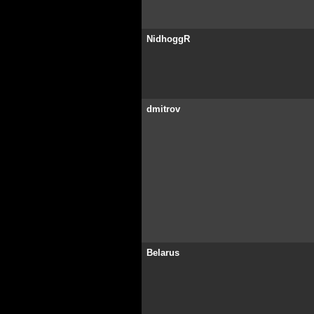
NidhoggR
dmitrov
Belarus