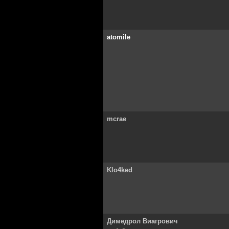
atomile
mcrae
Klo4ked
Димедрол Виагрович