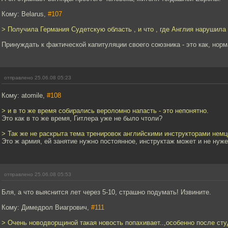
Кому: Belarus,
#107
> Получила Германия Судетскую область , и что , где Англия нарушил
Принуждать к фактической капитуляции своего союзника - это как, но
отправлено 25.06.08 05:23
Кому: atomile,
#108
> и в то же время собирались вероломно напасть - это непонятно.
Это как в то же время, Гитлера уже не было чтоли?
> Так же не раскрыта тема тренировок английскими инструкторами немц
Это ж армия, ей занятие нужно постоянное, инструктаж может и не нуже
отправлено 25.06.08 05:53
Бля, а что выяснится лет через 5-10, страшно подумать! Извините.
Кому: Димедрол Виагрович,
#111
> Очень новодворщиной такая новость попахивает..,особенно после сту