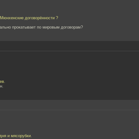
а Мюнхенские договорённости ?
рмально прокатывает по мировым договорам?
ев.
н.
дня и мясорубки.