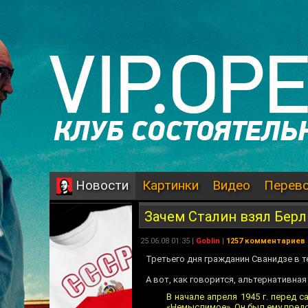
Картинки
Видео
Перев
Новости
Зачем Сталин взял Бер
25.06.08 01:35 |
Goblin
|
1257 комментариев
Третьего дня гражданин Сванидзе в т
А вот, как говорится, альтернативная
В начале апреля 1945 г. перед
«Немыслимое». Он был ему предос