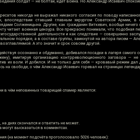
едения солдат — не болтай, идёт война. Но Александр Исаевич спокой
адресатов никогда не выражал никакого согласия по поводу написанн
н, впоследствии ставший главным хирургом Советской Армии, в 
ядами Солженицына. Другие, как гражданин Виткевич, вообще ничего н
чту читает военная цензура. Все прекрасно понимали, что подобная п
тигосударственной деятельности и как следствие — совершенно засл
уальном порядке, а в составе группы, замкнутой на автора писем — А
 возглавляемой. А это значит и срок совсем другой.
ействуя осознанно и обдуманно, добивался посадки в лагеря самого с
ену), имитируя организацию контрреволюционного заговора — не 
ив их воли. И добился. И не только для себя — кровавый режим дал д
сь на свободе, о чём Александр Исаевич горевал на страницах легенда
и в чём неповинных товарищей спамер является:
 на днях скончался и ответить не может.
 могут высказаться в комментсах.
ания (на момент подсчёта проголосовало 5026 человек):