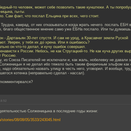
е бедный-то человек, может себе позволить такие кунштюки. А ты попробу
ицына, гы-гы.
ло. Сам факт, что послал Ельцина при всех, чего стоит.
 Трудна, камрад, от них отказываться когда жрать нечего. послать ЕБН в
но, благо общественное мнение само уже ЕБНа послало. Или ты думаешь
 он - Дартаньян 30-лет спустя. И сам не урод, а Красавчег земли Руской
ют. Уверен, у тебя их до хрена. Или я ошибаюсь?
льно он что-то делал, и кучу ошибок совершил.
ненависти к России. Небось, не как Стругацкий-то. Не как куча других вы
т Россию.
у, из Союза Писателей не исключали и, как жаль, нобелевку не давали з
кСолженицын я не делал ибо тяжело быть таким фееричным эльфом как о
, надо обязательно назвать улицу в честь него, уговорил. И вообще, тр
шегося котенка (неправильно сделал - нассал).
 откомментирвался?
18:52
деятельностью Солженицына в последние годы жизни:
u/stories/08/08/05/3533/243045.html