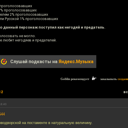
 проголосовавших
7% проголосовавших
телем 2% проголосовавших
ли Русской 1% проголосовавших
то данный персонаж поступил как негодяй и предатель.
олосовать не могло.
не любит негодяев и предателей.
Слушай подкасты на
Яндекс.Музыка
Goblin рекомендует
заказывать
создан
12
вс
18:40
644
оводворской на постаменте в натуральную величину.