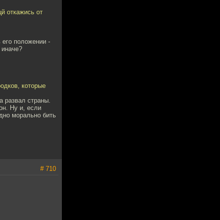
цй откажись от
 его положении -
 иначе?
родков, которые
а развал страны.
н. Ну и, если
удно морально бить
# 710