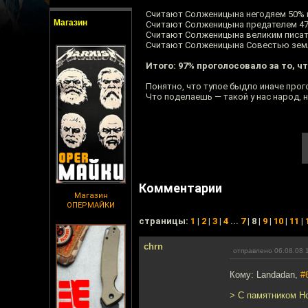
Считают Солженицына негодяем 50%
Магазин
Считают Солженицына предателем 4
Считают Солженицына великим писа
Считают Солженицына Совестью зем
Итого: 97% проголосовало за то, ч
Понятно, что тупое быдло иначе прог
Что поделаешь — такой у нас народ, 
Комментарии
Магазин
ОПЕРМАЙКИ
cтраницы:
1
|
2
|
3
|
4
...
7
| 8 |
9
|
10
|
11
|
chrn
отправлено 06.08.08 
Кому: Landadan,
#
> С памятником Н