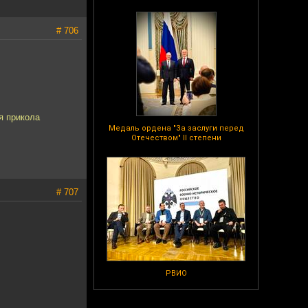
# 706
я прикола
Медаль ордена "За заслуги перед
Отечеством" II степени
# 707
РВИО