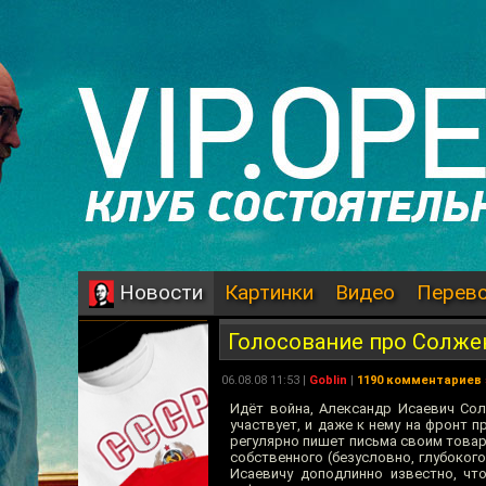
Картинки
Видео
Перев
Новости
Голосование про Солж
06.08.08 11:53 |
Goblin
|
1190 комментариев
Идёт война, Александр Исаевич Сол
участвует, и даже к нему на фронт 
регулярно пишет письма своим товар
собственного (безусловно, глубоког
Исаевичу доподлинно известно, чт