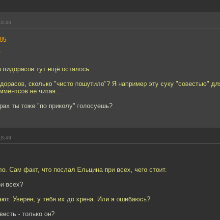
18:46
85
7
та пидорасов тут ещё осталось
дорасов, сколько "чисто пошутило"? Я например эту суку "совестью" дл
омментсов не читая...
рах ты тоже "по приколу" голосуешь?
18:49
ло. Сам факт, что послал Ельцина при всех, чего стоит.
ри всех?
ют. Уверен, у тебя их до хрена. Или я ошибаюсь?
весть - только он?