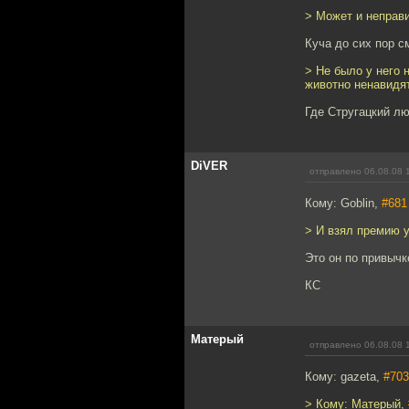
> Может и неправи
Куча до сих пор с
> Не было у него 
животно ненавидя
Где Стругацкий л
DiVER
отправлено 06.08.08 
Кому: Goblin,
#681
> И взял премию у
Это он по привычк
КС
Матерый
отправлено 06.08.08 
Кому: gazeta,
#703
> Кому: Матерый,