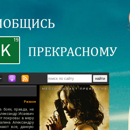
Разное
 боях, правда, не
 Александр Исаевич
т покровы: в меру
алина. Александру
знают все, данную