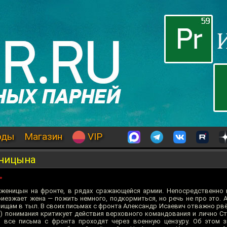
оды
Магазин
VIP
еницына
»
женицын на фронте, в рядах сражающейся армии. Непосредственно в
приезжает жена — пожить немного, подкормиться, но речь не про это.
ищам в тыл. В своих письмах с фронта Александр Исаевич отважно рвё
о) понимания критикует действия верховного командования и лично Ст
о все письма с фронта проходят через военную цензуру. Об этом 