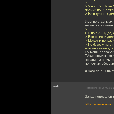
>
> > по п. 2: Ни н
премии им. Солжен
> Не в деньгах де
Именно в деньгах.
не так уж и слож
>
> > по п.3: Ну да,
> Все ошибки дела
> Может и неправи
> Не было у него 
животно ненавидя
Ну меня, славабог
ТАких ошибок, ка
ненависти не было
по почкам обоссав
А чего по п. 1 не
yuk
отправлено 06.08.08 
Запад недоволен 
http://www.inosmi.r