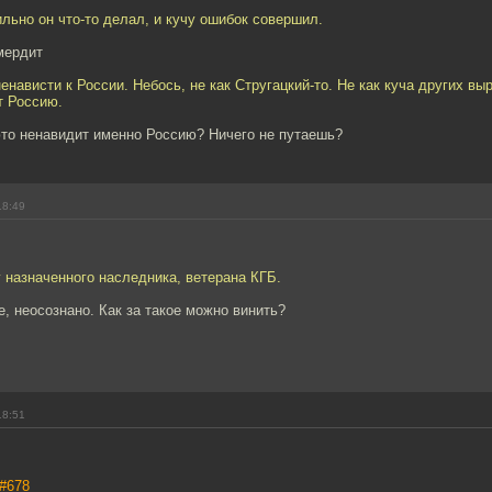
льно он что-то делал, и кучу ошибок совершил.
мердит
ненависти к России. Небось, не как Стругацкий-то. Не как куча других вы
т Россию.
юто ненавидит именно Россию? Ничего не путаешь?
18:49
 назначенного наследника, ветерана КГБ.
е, неосознано. Как за такое можно винить?
18:51
#678