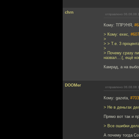
chrn
отправлено 06.08.08 
Кому: ТПРУНЯ,
#6
> Кому: exec,
#60
>
> > Т.е. 3 процен
>
> Почему сразу пи
назвал...:(, ещё к
Камрад, а на выбо
DOOMer
отправлено 06.08.08 
Кому: gazeta,
#703
> Не в деньгах де
Прямо вот так и п
> Все ошибки дела
А почему тогда Со