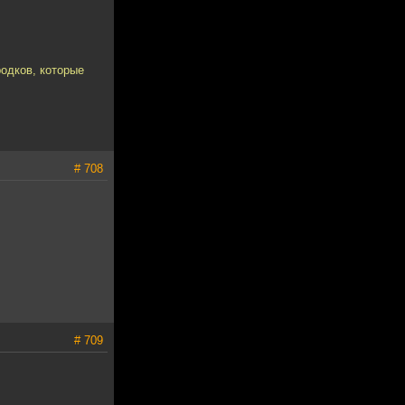
родков, которые
# 708
# 709