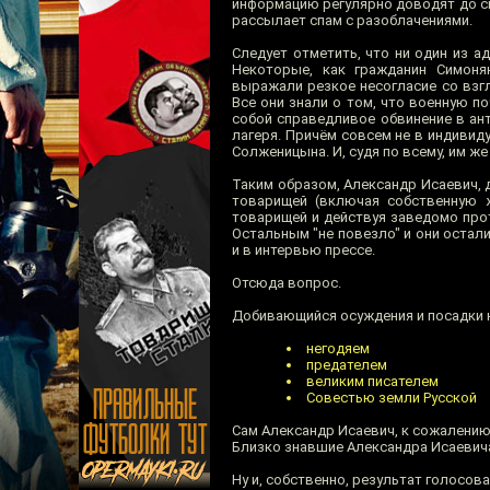
информацию регулярно доводят до св
рассылает спам с разоблачениями.
Следует отметить, что ни один из 
Некоторые, как гражданин Симоня
выражали резкое несогласие со взгл
Все они знали о том, что военную по
собой справедливое обвинение в ан
лагеря. Причём совсем не в индивид
Солженицына. И, судя по всему, им же
Таким образом, Александр Исаевич, д
товарищей (включая собственную ж
товарищей и действуя заведомо прот
Остальным "не повезло" и они остали
и в интервью прессе.
Отсюда вопрос.
Добивающийся осуждения и посадки н
негодяем
предателем
великим писателем
Совестью земли Русской
Сам Александр Исаевич, к сожалению,
Близко знавшие Александра Исаевича
Ну и, собственно, результат голосов