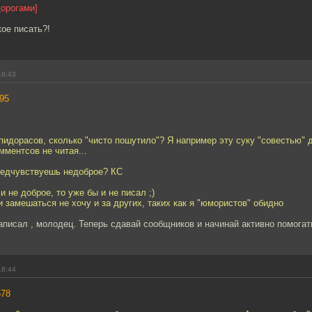
дорогами]
кое писать?!
18:43
95
пидорасов, сколько "чисто пошутило"? Я например эту суку "совестью" 
омментсов не читая...
предчувствуешь недоброе? КС
и не доброе, то уже бы и не писал ;)
и замешаться не хочу и за других, таких как я "юмористов" обидно
аписал , молодец. Теперь сдавай сообщников и начинай активно помогат
18:44
678