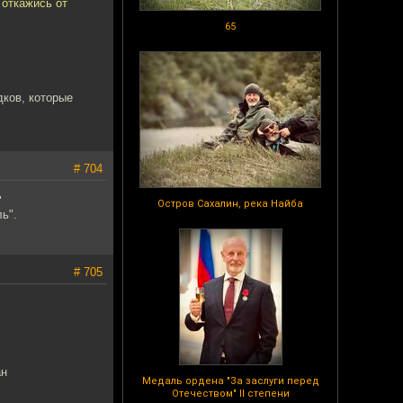
 откажись от
65
дков, которые
# 704
"
Остров Сахалин, река Найба
ь".
# 705
ан
Медаль ордена "За заслуги перед
Отечеством" II степени