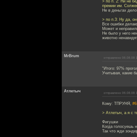
> по п. 2: Ни не 
премии им. Солжен
Не в деньгах дело
> по п.3: Ну да, о
Все ошибки делают
Может и неправиль
Не было у него не
животно ненавидя
MrBrum
отправлено 06.08.08 
"Итого: 97% прого
Учитывая, какие б
Атлетыч
отправлено 06.08.08 
Кому: ТПРУНЯ,
#6
> Атлетыч, а я с т
Фигушки
Когда голосуешь н
Так что жди зонде