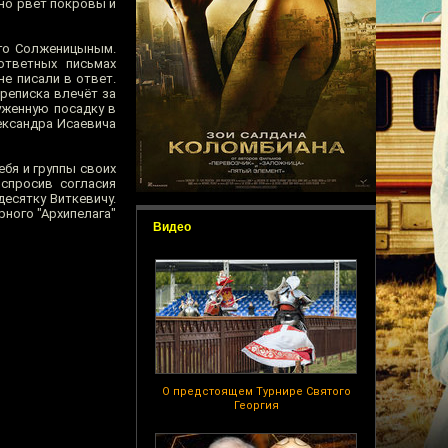
но рвёт покровы и
ого Солженицыным.
ответных письмах
е писали в ответ.
ереписка влечёт за
уженную посадку в
лександра Исаевича
ебя и группы своих
спросив согласия
есятку Виткевичу.
рного "Архипелага"
Видео
О предстоящем Турнире Святого
Георгия