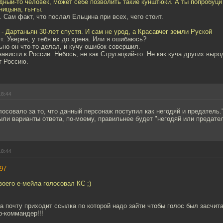
бедный-то человек, может себе позволить такие кунштюки. А ты попробуцй
ицына, гы-гы.
. Сам факт, что послал Ельцина при всех, чего стоит.
н - Дартаньян 30-лет спустя. И сам не урод, а Красавчег земли Руской
. Уверен, у тебя их до хрена. Или я ошибаюсь?
но он что-то делал, и кучу ошибок совершил.
нависти к России. Небось, не как Стругацкий-то. Не как куча других выро
т Россию.
18:44
лосовало за то, что данный персонаж поступил как негодяй и предатель.
ыли варианты ответа, по-моему, правильнее будет "негодяй или предател
18:44
97
воего е-мейла голосовал КС ;)
а почту приходит ссылка по которой надо зайти чтобы голос был засчит
р-коммандер!!!