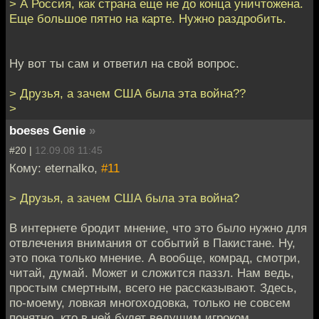
> А Россия, как страна еще не до конца уничтожена.
Еще большое пятно на карте. Нужно раздробить.
Ну вот ты сам и ответил на свой вопрос.
> Друзья, а зачем США была эта война??
>
boeses Genie
»
#20 |
12.09.08 11:45
Кому: eternalko,
#11
> Друзья, а зачем США была эта война?
В интернете бродит мнение, что это было нужно для
отвлечения внимания от событий в Пакистане. Ну,
это пока только мнение. А вообще, комрад, смотри,
читай, думай. Может и сложится паззл. Нам ведь,
простым смертным, всего не рассказывают. Здесь,
по-моему, ловкая многоходовка, только не совсем
понятно, кто в ней будет ведущим игроком.