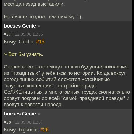
месяца назад выставили.
Но лучше поздно, чем никому :-).
boeses Genie
»
#27 |
12.09.08 11:55
Кому: Goblin,
#15
> Вот бы узнать.
Скорее всего, это смогут только будущие поколения
из "правдивых" учебников по истории. Когда вокруг
сегодняшних событий сложатся устойчивые
"научные концепции", а стройные ряды
СоЛЖЕницыных в многотомных трудах окончательно
сорвут покровы со всей "самой правдивой правды" и
взовут к совести народа.
boeses Genie
»
#28 |
12.09.08 11:57
Кому: bigsmile,
#26