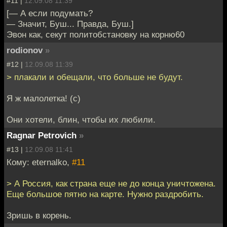
#11 |
12.09.08 11:39
[— А если подумать?
— Значит, Буш... Правда, Буш.]
Эвон как, секут политобстановку на корню60
rodionov
»
#12 |
12.09.08 11:39
> плакали и обещали, что больше не будут.
Я ж малолетка! (с)
Они хотели, блин, чтобы их любили.
Ragnar Petrovich
»
#13 |
12.09.08 11:41
Кому: eternalko,
#11
> А Россия, как страна еще не до конца уничтожена.
Еще большое пятно на карте. Нужно раздробить.
Зришь в корень.