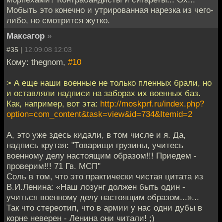
Мобыть это конечно и утрированная нарезка из чего-
либо, но смотрится жутко.
Максагор
»
#35 |
12.09.08 12:03
Кому: thegnom,
#10
> А еще наши военные не только пленных брали, но
и оставляли надписи на заборах их военных баз.
Как, например, вот эта:
http://moskprf.ru/index.php?
option=com_content&task=view&id=734&Itemid=2
А, это уже здесь кидали, в том числе и я. Да,
надпись крутая: "Товарищи грузины, учитесь
военному делу настоящим образом!!! Приедем -
проверим!!! 71 Гв. МСП"
Соль в том, что это практически чистая цитата из
В.И.Ленина: «Наш лозунг должен быть один -
учиться военному делу настоящим образом...»...
Так что стереотип, что в армии у нас одни дубы в
корне неверен - Ленина они читали! ;)