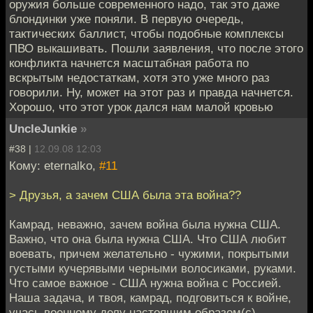
оружия больше современного надо, так это даже
блондинки уже поняли. В первую очередь,
тактических баллист, чтобы подобные комплексы
ПВО выкашивать. Пошли заявления, что после этого
конфликта начнется масштабная работа по
вскрытым недостаткам, хотя это уже много раз
говорили. Ну, может на этот раз и правда начнется.
Хорошо, что этот урок дался нам малой кровью
UncleJunkie
»
#38 |
12.09.08 12:03
Кому: eternalko,
#11
> Друзья, а зачем США была эта война??
Камрад, неважно, зачем война была нужна США.
Важно, что она была нужна США. Что США любит
воевать, причем желательно - чужими, покрытыми
густыми кучерявыми черными волосиками, руками.
Что самое важное - США нужна война с Россией.
Наша задача, и твоя, камрад, подговиться к войне,
учась военному делу настоящим образом(с).