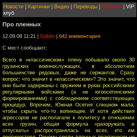
Новости
|
Картинки
|
Видео
|
Переводы
|
Магазин
|
VIP
клуб
Про пленных
12.09.08 11:21
|
Goblin
|
642 комментария
С мест сообщают:
Всего в «классическом» плену побывало около 30
грузинских военнослужащих, в абсолютном
большинстве рядовых, даже не сержантов. Сразу
вопрос: что значит в «классическом»? Это значит, что
они были задержаны с оружием в руках российскими
регулярными войсками (а не югоосетинскими
формированиями) с соблюдением соответствующих
процедур. Впрочем, Южная Осетия слишком мала,
чтобы скрыть что-то вопиющее. И хотя действия
агрессоров не располагали к политесу в отношении
всех грузин, общая формула «разоружать и
отпускать» распространялась на всех, кто им
противостоял. Почему среди пленных практически не