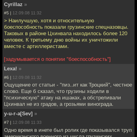
Cyrillaz
»
#5 |
12.09.08 11:32
> Наилучшую, хотя и относительную
боеспособность показали грузинские спецназовцы.
Таковых в районе Цхинвала находилось более 120
человек. К третьему дню войны их уничтожили
вместе с артиллеристами.
[задумывается о понятии "боеспособность"]
Lexa!
»
#6 |
12.09.08 11:32
Ощущение от статьи - "пиз..ит как Троцкий", честное
слово. Еще б сказал, что грузины ходили в
"психическую" атаку на ишаках, а обстреливали
Цхинвал не из градов, а грозьями винограда.
y-u-r-a[Sev]
»
#7 |
12.09.08 11:33
Одно время в инете был ролик где показывался труп
американского военного из числа грузинских