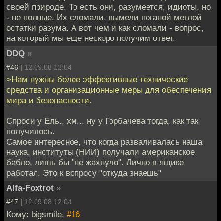
своей природе. То есть они, разумеется, идиоты, но
- не полные. Их сломали, вымели поганой метлой
остатки разума. А вот чем и как сломали - вопрос,
на который мы еще нескоро получим ответ.
DDQ
»
#46 |
12.09.08 12:04
>Нам нужны более эффективные технические
средства и организационные меры для обеспечения
мира и безопасности.
Спроси у Ель., хм... ну у Горбачева тогда, как так
получилось.
Самое интересное, что когда разваливалась наша
наука, институты (НИИ) получали американское
бабло, лишь бы "не жахнуло". Лично в ящике
работал. Это к вопросу "откуда знаешь"
Alfa-Foxtrot
»
#47 |
12.09.08 12:04
Кому: bigsmile,
#16