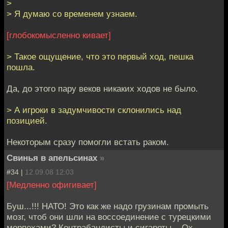
>
> Я думаю со временем узнаем.
[глобокомысленно кивает]
> Такое ощущение, что это первый ход, пешка
пошла.
Да, до этого пару веков никаких ходов не было.
> А игроки в задумчивости склонились над
позицией.
Некоторым сразу помогли встать раком.
Свинья в апельсинах
»
#34 |
12.09.08 12:03
[Медленно офигивает]
Буш...!!! НАТО! Это как же надо грузинам промыть
мозг, чтоб они шли на воссоединение с турецкими
морпехами? Контрабандисты и сигареты... Ох...