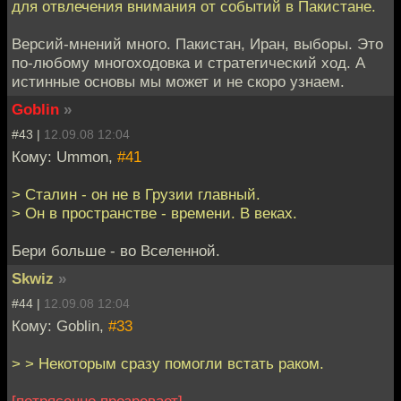
для отвлечения внимания от событий в Пакистане.
Версий-мнений много. Пакистан, Иран, выборы. Это
по-любому многоходовка и стратегический ход. А
истинные основы мы может и не скоро узнаем.
Goblin
»
#43 |
12.09.08 12:04
Кому: Ummon,
#41
> Сталин - он не в Грузии главный.
> Он в пространстве - времени. В веках.
Бери больше - во Вселенной.
Skwiz
»
#44 |
12.09.08 12:04
Кому: Goblin,
#33
> > Некоторым сразу помогли встать раком.
[потрясенно прозревает]