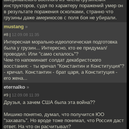
инструкторов, судя по характеру поражений умер он
в результате поражения осколками, странно что
грузины даже америкосов с поля боя не убирали.
mustang
»
#8 |
12.09.08 11:35
Интересная морально-идеологическая подготовка
была у грузин... Интересно, кто ее придумал/
проводил. Или "само склалось"?
Чем-то напоминает солдат декабристского
восстания: - ты кричал "Константин и Конституция"?
- кричал. Константин - брат царя, а Конституция -
его жена...
eternalko
»
#9 |
12.09.08 11:39
Друзья, а зачем США была эта война??
Мишико понятно, думал, что получится ЮО
"захавать". Но вроде тоже понимал, что Россия даст
ответ. На что он расчитывал?