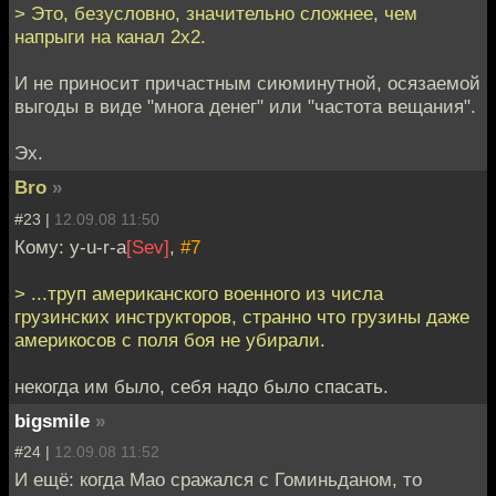
> Это, безусловно, значительно сложнее, чем
напрыги на канал 2х2.
И не приносит причастным сиюминутной, осязаемой
выгоды в виде "многа денег" или "частота вещания".
Эх.
Bro
»
#23 |
12.09.08 11:50
Кому: y-u-r-a
[Sev]
,
#7
> ...труп американского военного из числа
грузинских инструкторов, странно что грузины даже
америкосов с поля боя не убирали.
некогда им было, себя надо было спасать.
bigsmile
»
#24 |
12.09.08 11:52
И ещё: когда Мао сражался с Гоминьданом, то