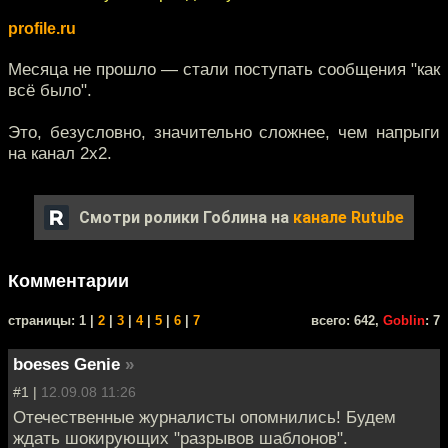
profile.ru
Месяца не прошло — стали поступать сообщения "как
всё было".
Это, безусловно, значительно сложнее, чем напрыги
на канал 2х2.
Смотри ролики Гоблина на
канале Rutube
Комментарии
cтраницы: 1 |
2
|
3
|
4
|
5
|
6
|
7
всего: 642,
Goblin
: 7
boeses Genie
»
#1 |
12.09.08 11:26
Отечественные журналисты опомнились! Будем
ждать шокирующих "разрывов шаблонов".