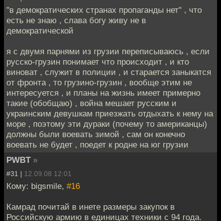
"в демократических странах пропаганды нет" , что
есть не знаю , слава богу живу не в
демократической
я с двумя парнями из грузии переписываюсь , если
русско-грузин понимает что происходит , и кто
виноват , служит в полиции , и старается заныкатся
от фронта , то грузино-грузин , вообще этим не
интересуется , и планы на жизнь имеет примерно
такие (обобщаю) , война мешает русским и
украинским девушкам приезжать отдыхать к нему на
море , поэтому эти дураки (почему то американцы)
должны были воевать зимой , сам он конечно
воевать не будет , поедет к родне на юг грузии
PWBT
»
#31 |
12.09.08 12:01
Кому: bigsmile,
#16
Камрад почитай в инете размеры закупок в
Российскую армию в единицах техники с 94 года.