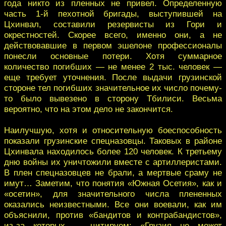
года никто из пленных не привел. Определенную
часть 1-й пехотной бригады, выступившей на
Цхинвал, составили резервисты из Гори и
окрестностей. Скорее всего, именно они, а не
действовавшие в первом эшелоне профессионалы
понесли основные потери. Хотя суммарное
количество погибших — не менее 2 тыс. человек —
еще требует уточнения. После выдачи грузинской
стороне тел погибших значительное их число почему-
то было вывезено в сторону Тбилиси. Весьма
вероятно, что на этом дело не закончится.
Наилучшую, хотя и относительную боеспособность
показали грузинские спецназовцы. Таковых в районе
Цхинвала находилось более 120 человек. К третьему
дню войны их уничтожили вместе с артиллеристами.
В плен спецназовцев не брали, а мертвые сраму не
имут… Заметим, что понятия «Южная Осетия», как и
«осетин», для значительного числа плененных
оказались неизвестными. Все они воевали, как им
объяснили, против «бандитов и контрабандистов»,
из-за которых — цитируем: «Грузия не может