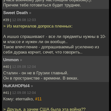
Причем тебе готовиться будет труднее.
Sweet Death
»
#39 |
12.09.08 12:03
> Из материалов допроса пленных:
А ишшо спрашивают - все ли предметы нужны в 10-
м классе и нужен ли он вообще..
Такое впечтление - допрашиваемый усиленно из
себя дурака корчит, сечет, что говорить..
Ummon
»
#40 |
12.09.08 12:04
Сталин - он не в Грузии главный.
Он в пространстве - времени. В веках.
HuKAHOPbl4
»
#41 |
12.09.08 12:04
Кому: eternalko,
#11
> Друзья, а зачем США была эта война??