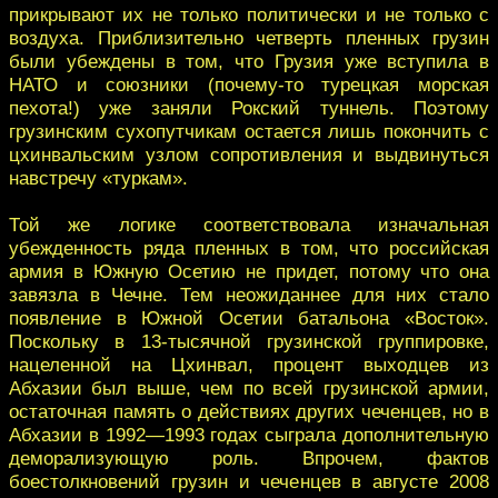
прикрывают их не только политически и не только с
воздуха. Приблизительно четверть пленных грузин
были убеждены в том, что Грузия уже вступила в
НАТО и союзники (почему-то турецкая морская
пехота!) уже заняли Рокский туннель. Поэтому
грузинским сухопутчикам остается лишь покончить с
цхинвальским узлом сопротивления и выдвинуться
навстречу «туркам».
Той же логике соответствовала изначальная
убежденность ряда пленных в том, что российская
армия в Южную Осетию не придет, потому что она
завязла в Чечне. Тем неожиданнее для них стало
появление в Южной Осетии батальона «Восток».
Поскольку в 13-тысячной грузинской группировке,
нацеленной на Цхинвал, процент выходцев из
Абхазии был выше, чем по всей грузинской армии,
остаточная память о действиях других чеченцев, но в
Абхазии в 1992—1993 годах сыграла дополнительную
деморализующую роль. Впрочем, фактов
боестолкновений грузин и чеченцев в августе 2008