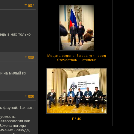
# 607
едь в них только
Медаль ордена "За заслуги перед
# 608
Отечеством" II степени
ри на милый их
# 609
с фауной. Так вот:
зуемость.
РВИО
метеорология как
. Смена погоды
имание - откуда,