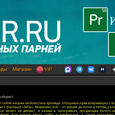
оды
Магазин
VIP
сообщают:
т собой весьма любопытное зрелище: сплошные лужи вперемешку с все
ают грузовые «ЗиСы». Вымазано все – от машин до погон и петлиц у во
ые ничего не делают, и казахи в телогрейках, продающие богато 
ублей. Еще вокруг много собак и верблюдов, а также постоянно