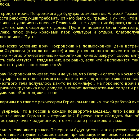
локи.
 герои, от врача Покровского до будущих космонавтов. Алексей Герма
ти реконструкции требовать от него было бы грешно. Ну и что, что в 
ванных условиях в поселке Ленинский – не в дощатых бараках, где от
тажных многоквартирных домах. Пусть в поселке были кинотеатр,
плекс, плюс очень красивый парк культуры и отдыха, благополуч
нсирования. Пусть!
еческих условиях врач Покровский на подмосковной даче встреча
ни Окуджавы (отсюда название) и жалуются на плохое качество пр
нению многих отечественных кинокритиков, символизируют собою мя
ть себе мятутся – глядя на них, все равно, если что и вспомнится, та
ллигент, у меня профессия есть!»
ач Покровский умирает, так и не узнав, что Гагарин слетал в космос 
у: мрак нагнетался с самого начала картины, но, к огорчению ее создат
з мертвого тела получалось как-то не комильфо… На покойного врача
грязного грузовика под дождем, а вокруг дегенеративные солдаты р
умильно: «Взлетел, аки ангел»…
 картины во главе с режиссером Германом-младшим своей работой очен
 уверены, что в России в каждой подворотне медведь, литр водки 
 не так давно Герман в интервью МК. В результате «Солдат» был о
ностранцы очень радовались, что им наконец-то открыли глаза.
енил мнение иностранцев. Теперь они будут уверены, что русские зап
го типа из группы таких же психов, причем запустили прямо из грязн