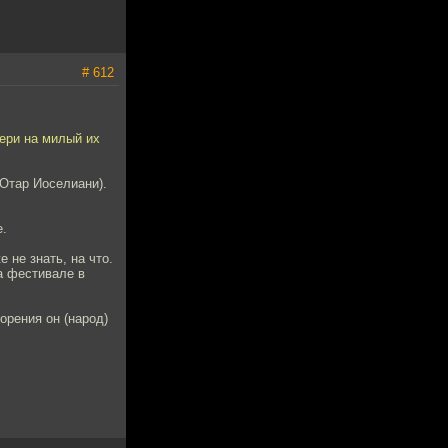
# 612
ери на милый их
 Отар Иоселиани).
е.
 не знать, на что.
на фестивале в
орения он (народ)