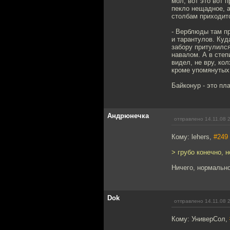
мол, вот это вот 
пекло нещадное, а
столбам приходитс
- Верблюды там пр
и тарантулов. Куд
забору притулился
навалом. А в степ
видел, не вру, ко
кроме упомянутых 
Байконур - это пла
Андрюнечка
отправлено 14.11.08 
Кому: lehers,
#249
> грубо конечно, 
Ничего, нормальн
Dok
отправлено 14.11.08 
Кому: УниверСол,