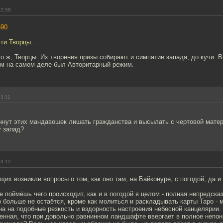
22:58
590
ти Творцы...
то ж, Творцы. Их творения призы собирают и симпатии запада, до кучи. В
ким на самом деле был Авторитарный режим.
23:11
чнут этих мандавошек лишать гражданства и высылать с чертовой мате
у запад?
23:12
щих возникли вопросы о том, как оно там, на Байконуре, с погодой, да и 
е поймёшь чего происходит, как и в погодой в целом - полная непредска
 больше не остаётся, кроме как молиться и раскладывать карты Таро - 
на на подобные резкость и вздорность настроения небесной канцелярии
енная, что при довольно равнинном ландшафте ввергает в полное непон