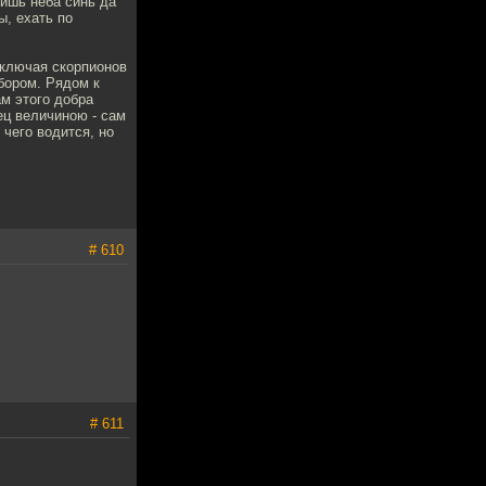
лишь неба синь да
ы, ехать по
включая скорпионов
абором. Рядом к
ам этого добра
ец величиною - сам
 чего водится, но
# 610
# 611