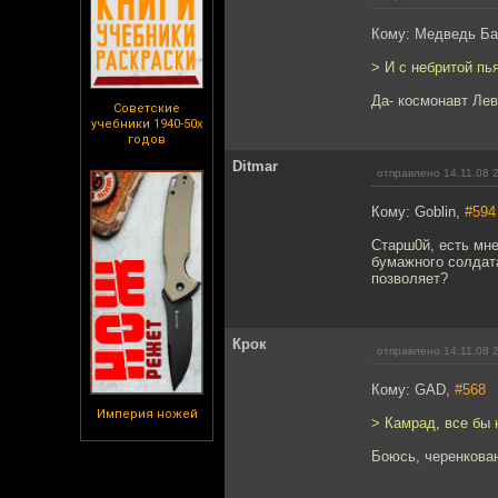
Кому: Медведь Б
> И с небритой пь
Да- космонавт Лев
Советские
учебники 1940-50х
годов
Ditmar
отправлено 14.11.08 
Кому: Goblin,
#594
Старш0й, есть мне
бумажного солдата
позволяет?
Крок
отправлено 14.11.08 
Кому: GAD,
#568
Империя ножей
> Камрад, все бы 
Боюсь, черенкован