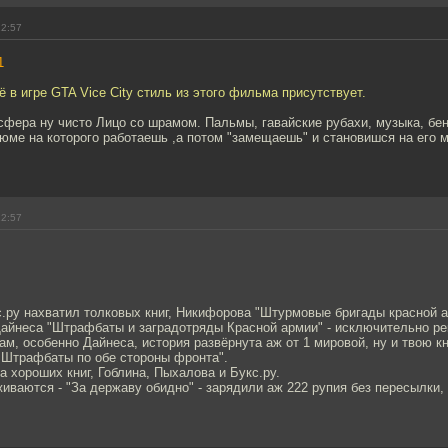
22:57
1
ё в игре GTA Vice City стиль из этого фильма присутствует.
сфера ну чисто Лицо со шрамом. Пальмы, гавайские рубахи, музыка, бенз
юме на которого работаешь ,а потом "замещаешь" и становишся на его м
22:57
.ру нахватил толковых книг, Никифорова "Штурмовые бригады красной 
 Дайнеса "Штрафбаты и заградотряды Красной армии" - исключительно р
м, особенно Дайнеса, история развёрнута аж от 1 мировой, ну и твою к
 Штрафбаты по обе стороны фронта".
а хороших книг, Гоблина, Пыхалова и Букс.ру.
иваются - "За державу обидно" - зарядили аж 222 рупия без пересылки