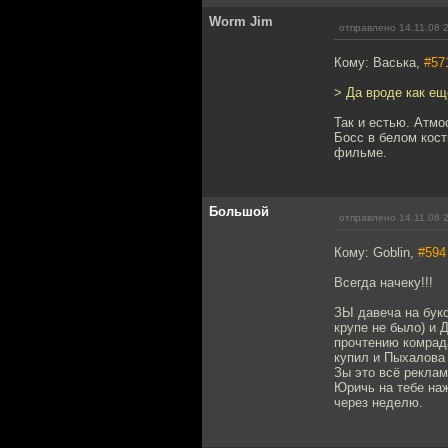
Worm Jim
отправлено 14.11.08 
Кому: Васька,
#57
> Да вроде как ещ
Так и естью. Атмо
Босс в белом кост
фильме.
Большой
отправлено 14.11.08 
Кому: Goblin,
#594
Всегда начеку!!!
ЗЫ давеча на букс
крупе не было) и
прочтению комрада
купил и Пыхалова
Зы это всё реклам
Юричь на тебе наж
через неделю.