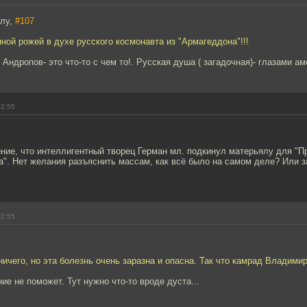
алу,
#107
яной рожей в духе русского космонавта из "Армагеддона"!!!
 Андропов- это что-то с чем то!. Русская душа ( загадочная)- глазами а
22:55
ние, что интеллигентный творец Герман мл. подкинул матерьялу для "П
". Нет желания разъяснить массам, как всё было на самом деле? Или з
22:55
ничего, но эта болезнь очень заразна и опасна. Так что камрад Владими
ие не поможет. Тут нужно что-то вроде дуста...