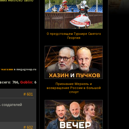
амих неплохо было
О предстоящем Турнире Святого
Георгия
т магазин
в megagroup.ru
всего: 766,
Goblin
: 6
Признание Меркель и
возвращение России в большой
спорт
# 601
 создателей
# 602