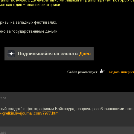
руппы военных с дегенеративными лицами и группы врачей, которых с
се как один – опасные истерики.
призы на западных фестивалях.
нно за государственные деньги.
Подписывайся на канал в
Дзен
Goblin рекомендует
создать интерне
22:51
ый солдат" с фотографиями Байконура, напрочь разоблачающими ложь
tik-grelkin.livejournal.com/7977.html
22:53