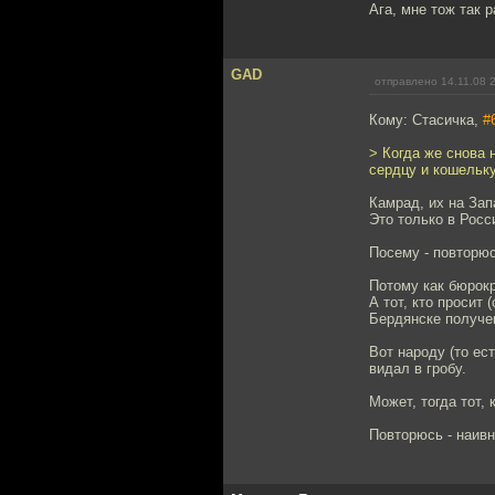
Ага, мне тож так 
GAD
отправлено 14.11.08 
Кому: Стасичка,
#
> Когда же снова 
сердцу и кошельк
Камрад, их на Зап
Это только в Росс
Посему - повторюс
Потому как бюрокр
А тот, кто просит
Бердянске получе
Вот народу (то ес
видал в гробу.
Может, тогда тот, 
Повторюсь - наивн