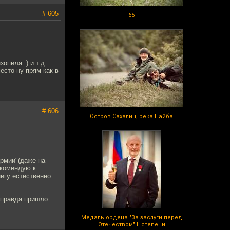
# 605
65
опила :) и т.д
есто-ну прям как в
# 606
Остров Сахалин, река Найба
армии"(даже на
екомендую к
нигу естественно
, правда пришло
Медаль ордена "За заслуги перед
Отечеством" II степени