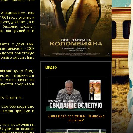
н-младший все-таки
1961 году ученые и
овсюду капает, а в
 бассейн, школы,
но загнувшийся в
ется с друзьями,
оизводимых в СССР
тущуюся советскую
к разве слова Льва
Видео
благополучно. Вряд
елей, Гагарин-то в
 внимания никто не
адуются прорыву в
ь гордятся.
и все беспрерывно
бласкан призами в
Дядя Вова про фильм "Свидание
вслепую"
устили космонавта,
ой лужи при помощи