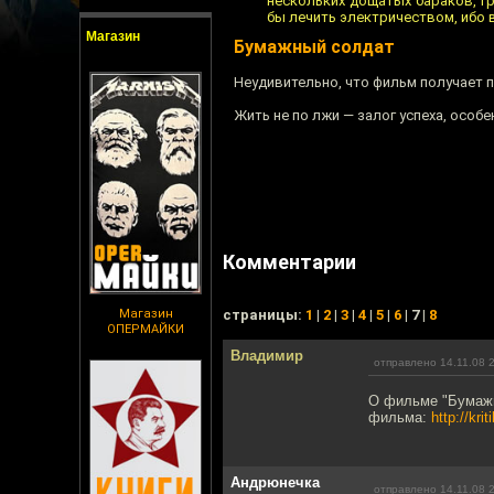
нескольких дощатых бараков, г
бы лечить электричеством, ибо в
Магазин
Бумажный солдат
Неудивительно, что фильм получает 
Жить не по лжи — залог успеха, особе
Комментарии
Магазин
cтраницы:
1
|
2
|
3
|
4
|
5
|
6
| 7 |
8
ОПЕРМАЙКИ
Владимир
отправлено 14.11.08 
О фильме "Бумажн
фильма:
http://kri
Андрюнечка
отправлено 14.11.08 