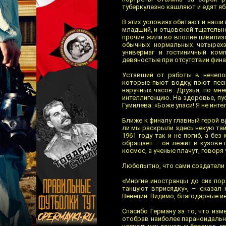
туберкулезно кашляют и едят яб
В этих условиях обитают и наши
младший, и отцовской тщательнос
прочие жили во вполне цивилизо
обычных нормальных четырехэ
универмаг и гостиничный ком
девяностые при отсутствии фина
Уставший от работы в нечелов
которые пьют водку, поют пес
наручных часов. Друзья, по м
интеллигенцию. На здоровье, пус
Гумилева: «Боже упаси! Я не инте
Ближе к финалу главный герой вр
ли мы раскрыли здесь некую тайн
1961 году так и не погиб, а бе
обращает – он лежит в кузове 
космос, а ученые плачут, говоря 
Любопытно, что сами создатели
«Многие иностранцы до сих пор
танцуют вприсядку», – сказал
Венеции. Видимо, благодарные и
Спасибо Герману за то, что изм
отобрав наиболее параноидально