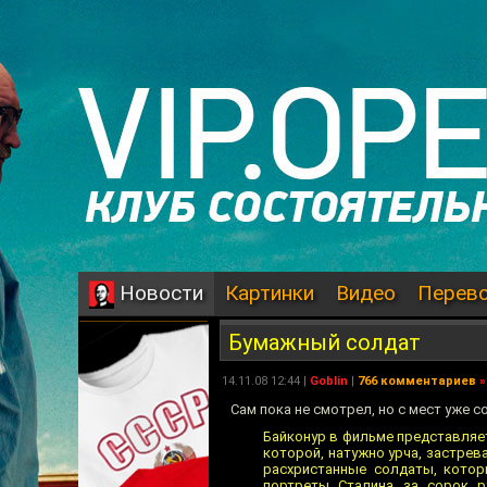
Картинки
Видео
Перев
Новости
Бумажный солдат
14.11.08 12:44 |
Goblin
|
766 комментариев
»
Сам пока не смотрел, но с мест уже 
Байконур в фильме представляе
которой, натужно урча, застрев
расхристанные солдаты, котор
портреты Сталина за сорок р