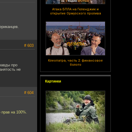
Атака БПЛА на Геленджик и
открытие Ормузского пролива
мериканцев.
# 603
Клеопатра, часть 2: финансовое
равды про
болото
анятость не
Картинки
# 604
р прав на 100%.