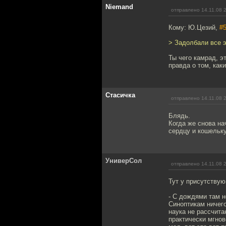
Niemand
отправлено 14.11.08 
Кому: Ю.Цезий,
#
> Задолбали все э
Ты чего камрад, э
правда о том, ка
Стасичка
отправлено 14.11.08 
Блядь.
Когда же снова на
сердцу и кошельк
УниверСол
отправлено 14.11.08 
Тут у присутствую
- С дождями там н
Синоптикам ничего
наука не рассчита
практически мгнов