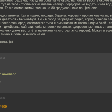
приехало? Ведь час назад ни облачка не было, на полста вёрст в округе 
 тут на тебе - тропический ливень налицо, бордюров не видать из-за вод
я. То же самое зимой, только на 80 градусов ниже по Цельсию.
едставлены. Как и ишаки, лошади, бараны, коровы и прочая живность, 
а деваться - Кызыл-Кум. Но - в город забредают редко, город обнесен з
 посёлочек среднеазиатского типа с амбициозным названьицем Акай - т
и - джейраны, сайгаки, кабаны, волки (степные, здоровенные, клык с пал
лхозники даже вертолёты нанимали на отстрел этих героев). Может и еще
лично я больше никого не ел.
нета. (с)
23:16
но накипело
о
23:28
#609