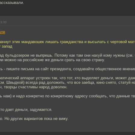
рассказывали.
23:30
608
начнут этих мандавошек лишать гражданства и высылать с чертовой мат
у запад
ад бульдозером не выпрешь. Потому как там они нахуй кому нужны (см.
ии можно на российские же деньги срать на свою страну.
ь - пишите письма на сайт президента, создавайте общественное мнени
атический аппарат устроен так, что тот, кто выделяет деньги, может даже
 (см. Швыдкой) всегда рад доложить, что все заебца, кино снято, статуй 
н, творцы счастливы народ доволен.
ть нам) и надо конкретно по конкретному адресу сообщать, что данные тв
кто дает деньги, задумается.
о. Но других вариантов пока не вижу.