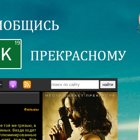
Фильмы
 той же грязью, в
енных. Везде ходят
иллюминированные
 идет дождь. Все