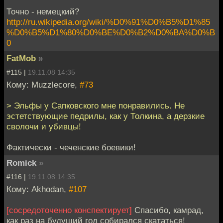
Точно - немецкий?
http://ru.wikipedia.org/wiki/%D0%91%D0%B5%D1%85
%D0%B5%D1%80%D0%BE%D0%B2%D0%BA%D0%B
0
FatMob
»
#115 |
19.11.08 14:35
Кому: Muzzlecore,
#73
> Эльфы у Сапковского мне понравились. Не
эстетствующие педрилы, как у Толкина, а дерзкие
сволочи и убивцы!
Фактически - чеченские боевики!
Romick
»
#116 |
19.11.08 14:35
Кому: Akhodan,
#107
[сосредоточенно конспектирует]
Спасибо, камрад,
как раз на будущий год собирался скататься!