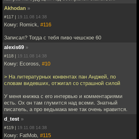
Akhodan
»
#117 |
19.11.08 14:38
Кому: Romick,
#116
Записал? Тогда с тебя пиво чешское 60
alexis69
»
#118 |
19.11.08 14:38
Кому: Ecoross,
#10
> На литературных конвентах пан Анджей, по
словам видевших, отжигал со страшной силой
У меня книжка с его интервью и комментариями
есть. Ох он там глумится над всеми. Знатный
писатель, а про ведьмака мне так очень нравится.
d_test
»
#119 |
19.11.08 14:38
Кому: FatMob,
#115