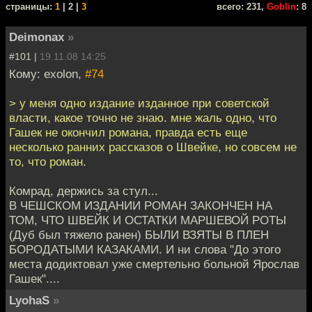
cтраницы:
1
| 2 |
3
всего: 231,
Goblin
: 8
Deimonax
»
#101 |
19.11.08 14:25
Кому: exolon,
#74
> у меня одно издание изданное при советской
власти, какое точно не знаю. мне жаль одно, что
Гашек не окончил романа, правда есть еще
несколько ранних рассказов о Швейке, но совсем не
то, что роман.
Комрад, держись за стул...
В ЧЕШСКОМ ИЗДАНИИ РОМАН ЗАКОНЧЕН НА
ТОМ, ЧТО ШВЕЙК И ОСТАТКИ МАРШЕВОЙ РОТЫ
(Дуб был тяжело ранен) БЫЛИ ВЗЯТЫ В ПЛЕН
БОРОДАТЫМИ КАЗАКАМИ. И ни слова "До этого
места додиктовал уже смертельно больной Ярослав
Гашек"....
LyohaS
»