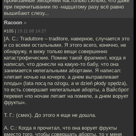
пронизанные эмоциями настолько сильно, что даже
при перечитывании по -надцатому разу всё равно
вышибают слезу...
Racoon
»
#105 |
19.11.08 14:27
[А. С.: Traduttore – traditore, наверное, случается это
и со всеми остальными. Я этого всего, конечно, не
обнаружу, я вижу только вещи совершенно
катастрофические. Помню такой фрагмент, когда я
написал, что донесли на какую-то бабу, что она
занимается нелегальными абортами. Я написал:
«летает ночью на кочерге, а днем вытравливает
плоды» (lata nocą na ożogu, a w dzień płody spędza),
то есть совершает нелегальные аборты, а Вайсброт
перевел «по ночам летает на помеле, а днем ворует
фрукты».
Т. Г.: (смех). До этого я еще не дошла.
А. С.: Когда я прочитал, что она ворует фрукты
вместо того, чтобы совершать аборты, то у меня