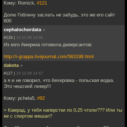
Кому: Romick,
#121
Долю Гоблину заслать не забудь, это же его сайт
600
cephalochordata
»
#126 |
19.11.08 14:46
Из кого Америка готовила диверсантов:
http://i-grappa.livejournal.com/563198.html
dakota
»
#127 |
19.11.08 14:47
а я и не говорил, что бехеровка - польская водка.
Это чешский ликер!!!
Кому: pchela5,
#92
> Камрад, у тебя наперстки по 0,25 чтоли??? Или ты
ее с спиртом мешал?