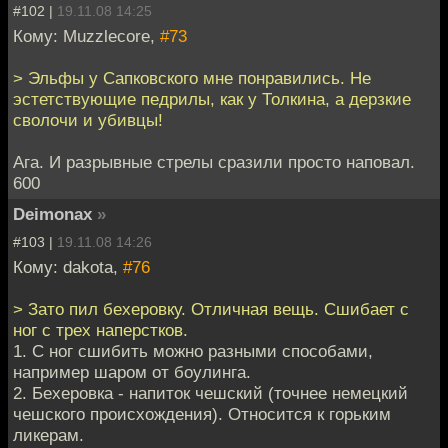
#102 |
19.11.08 14:25
Кому: Muzzlecore,
#73
> Эльфы у Сапковского мне понравились. Не
эстетствующие педрилы, как у Толкина, а дерзкие
сволочи и убивцы!
Ага. И разрывные стрелы сразили просто наповал.
600
Deimonax
»
#103 |
19.11.08 14:26
Кому: dakota,
#76
> Зато пил бехеровку. Отличная вещь. Сшибает с
ног с трех наперстков.
1. С ног сшибить можно разными способами,
например шаром от боулинга.
2. Бехеровка - напиток чешский (точнее немецкий
чешского происхождения). Относится к горьким
ликерам.