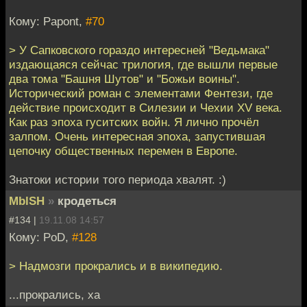
Кому: Papont,
#70
> У Сапковского гораздо интересней "Ведьмака"
издающаяся сейчас трилогия, где вышли первые
два тома "Башня Шутов" и "Божьи воины".
Исторический роман с элементами Фентези, где
действие происходит в Силезии и Чехии XV века.
Как раз эпоха гуситских войн. Я лично прочёл
залпом. Очень интересная эпоха, запустившая
цепочку общественных перемен в Европе.
Знатоки истории того периода хвалят. :)
MblSH
»
кродеться
#134 |
19.11.08 14:57
Кому: PoD,
#128
> Надмозги прокрались и в википедию.
...прокрались, ха