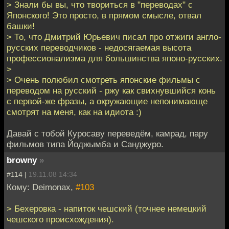
> Знали бы вы, что твориться в "переводах" с
Японского! Это просто, в прямом смысле, отвал
башки!
> То, что Дмитрий Юрьевич писал про отжиги англо-
русских переводчиков - недосягаемая высота
профессионализма для большинства японо-русских.
>
> Очень полюбил смотреть японские фильмы с
переводом на русский - ржу как свихнувшийся конь
с первой-же фразы, а окружающие непонимающе
смотрят на меня, как на идиота :)
Давай с тобой Куросаву переведём, камрад, пару
фильмов типа Йоджымба и Санджуро.
browny
»
#114 |
19.11.08 14:34
Кому: Deimonax,
#103
> Бехеровка - напиток чешский (точнее немецкий
чешского происхождения).