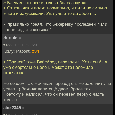
> Блевал я от нее и голова болела жутко...
> От коньяка и водки нормально, и пили не сильно
много и закусывали. Уж лучше тогда абсент...
Я правильно понял, что бехеревку последней пили,
после водки и коньяка?
Simple
»
#138 |
19.11.08 15:01
Кому: Papont,
#84
> "Воинов" тоже Вайсброд переводил. Хотя он был
уже смертельно болен, может это наложило
отпечаток.
Не совсем так. Начинал перевод он. Но закончить не
успел. :( Заканчивали ещё двое. Вроде так.
Поэтому и написал, что он перевёл первую часть
только.
alex2345
»
#139 |
19.11.08 15:01