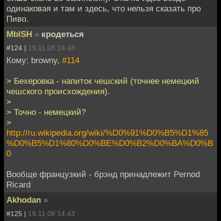
одинаковая и там и здесь, что нельзя сказать про
Пиво.
MblSH
»
кродеться
#124 |
19.11.08 14:43
Кому: browny,
#114
> Бехеровка - напиток чешский (точнее немецкий
чешского происхождения).
>
> Точно - немецкий?
>
http://ru.wikipedia.org/wiki/%D0%91%D0%B5%D1%85
%D0%B5%D1%80%D0%BE%D0%B2%D0%BA%D0%B
0
Вообще французкий - брэнд принадлежит Pernod
Ricard
Akhodan
»
#125 |
19.11.08 14:43