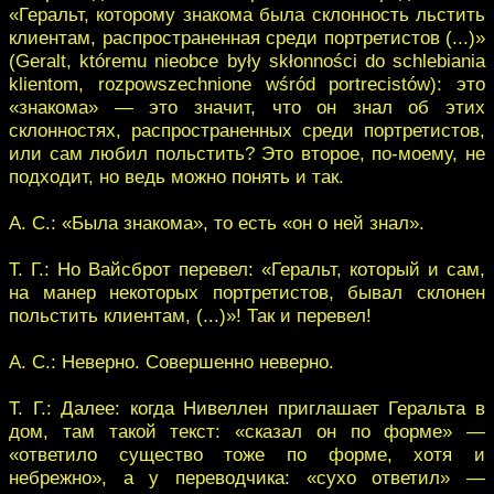
«Геральт, которому знакома была склонность льстить
клиентам, распространенная среди портретистов (...)»
(Geralt, któremu nieobce były skłonności do schlebiania
klientom, rozpowszechnione wśród portrecistów): это
«знакома» — это значит, что он знал об этих
склонностях, распространенных среди портретистов,
или сам любил польстить? Это второе, по-моему, не
подходит, но ведь можно понять и так.
А. С.: «Была знакома», то есть «он о ней знал».
Т. Г.: Но Вайсброт перевел: «Геральт, который и сам,
на манер некоторых портретистов, бывал склонен
польстить клиентам, (...)»! Так и перевел!
А. С.: Неверно. Совершенно неверно.
Т. Г.: Далее: когда Нивеллен приглашает Геральта в
дом, там такой текст: «сказал он по форме» —
«ответило существо тоже по форме, хотя и
небрежно», а у переводчика: «сухо ответил» —