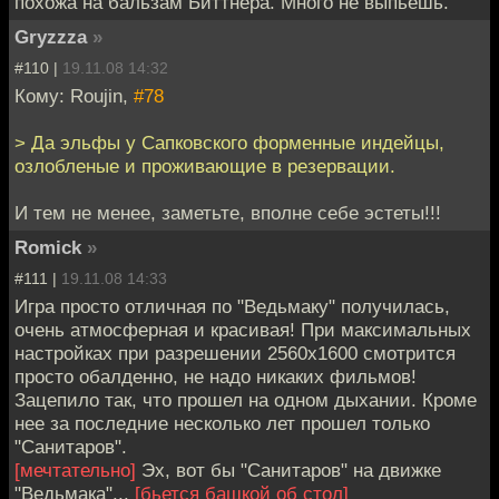
похожа на бальзам Биттнера. Много не выпьешь.
Gryzzza
»
#110 |
19.11.08 14:32
Кому: Roujin,
#78
> Да эльфы у Сапковского форменные индейцы,
озлобленые и проживающие в резервации.
И тем не менее, заметьте, вполне себе эстеты!!!
Romick
»
#111 |
19.11.08 14:33
Игра просто отличная по "Ведьмаку" получилась,
очень атмосферная и красивая! При максимальных
настройках при разрешении 2560х1600 смотрится
просто обалденно, не надо никаких фильмов!
Зацепило так, что прошел на одном дыхании. Кроме
нее за последние несколько лет прошел только
"Санитаров".
[мечтательно]
Эх, вот бы "Санитаров" на движке
"Ведьмака"...
[бьется башкой об стол]