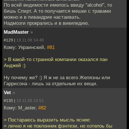
По всей видимости имелось ввиду "alcohol", то
бишь Спирт. А то получается мешки с травами
можно и в пивандрие настаивать.
Надмозги прокрались и в википедию.
MadMaster
»
#129 |
19.11.08 14:48
Кому: Украинский,
#81
> В какой-то странной компании оказался пан
Анджей :)
Ну почему же? :) Я ж не за всего Желязны или
Гаррисона - лишь за отдельные их вещи.
Vet
»
#130 |
19.11.08 14:51
Кому: M_aster,
#82
> Постараюсь выразить мысль яснее:
> лично я не поклонник фэнтези, но хотелоь бы