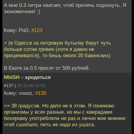
А мне 0.3 литра хватает, чтоб прилечь отдохнуть. Я
экономичнее! :)
Кому: PoD,
#123
> (в Одессе за литровую бутылку берут чуть
больше сотни гривен (хотя я давно не
приценивался), то бишь около 20 бакинских)
В Екате за 0.5 просят от 500 рублей.
MblSH
»
кродеться
#137 |
19.11.08 15:01
Кому: voooz,
#135
>> 38 градусов. Но дело не в этом. Я понимаю
организмы у всех разные, но мы с камрадами
бехеровку употребляли не раз и лично мое мнение:
чтоб сшибало, пить ее надо из ушата.