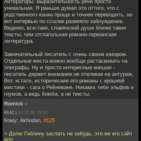
литераторы. Выразительность речи просто
уникальная. Я раньше думал это оттого, что с
родственного языка проще и точнее переводить, но
вот интервью по ссылке развеяло заблуждение.
Видимо, все-таки, славянской душе ближе такие
тексты, чем отглагольная романо-германская
литература.
Замечательный писатель с очень своим юмором.
Отдельные места можно вообще растаскивать на
эпиграфы. Ну и просто интересные книшки -
писатель держит внимание не отвлекая на антураж.
Вот, кстати, исторические его романы с крошкой
мистики - сага о Рейневане. Никаких тебе эльфов и
гнумов, а ведь бомба, а не тексты.
Romick
»
#142 |
19.11.08 15:02
Кому: Akhodan,
#125
> Долю Гоблину заслать не забудь, это же его сайт
600