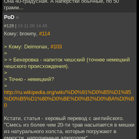
Она 40-градусная. А наперстки обычные, по 50
грамм...
PoD
»
#128 |
19.11.08 14:48
Кому: browny,
#114
> Кому: Deimonax,
#103
>
> > Бехеровка - напиток чешский (точнее немецкий
чешского происхождения).
>
> Точно - немецкий?
>
http://ru.wikipedia.org/wiki/%D0%91%D0%B5%D1%85
%D0%B5%D1%80%D0%BE%D0%B2%D0%BA%D0%B
0
Кстати, статья - херовый перевод с английского.
"Смесь из более чем 20-ти трав насыпается в мешки
из натурального холста, которые погружают в
емкости, наполненные алкоголем"