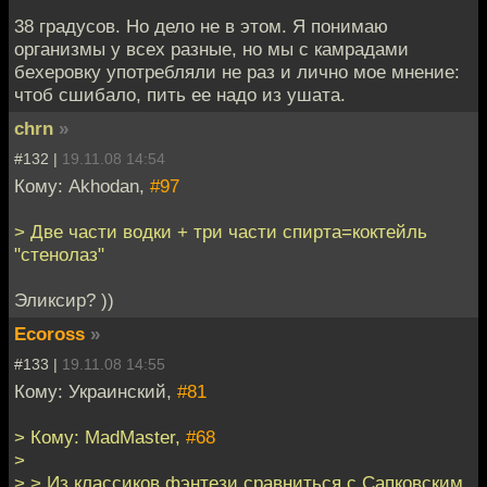
38 градусов. Но дело не в этом. Я понимаю
организмы у всех разные, но мы с камрадами
бехеровку употребляли не раз и лично мое мнение:
чтоб сшибало, пить ее надо из ушата.
chrn
»
#132 |
19.11.08 14:54
Кому: Akhodan,
#97
> Две части водки + три части спирта=коктейль
"стенолаз"
Эликсир? ))
Ecoross
»
#133 |
19.11.08 14:55
Кому: Украинский,
#81
> Кому: MadMaster,
#68
>
> > Из классиков фэнтези сравниться с Сапковским