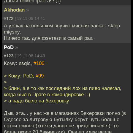
Давай номер факса!!! ;-)
Akhodan
»
#122 |
19.11.08 14:41
А уж как на польском звучит мясная лавка - sklep
mięsny.
Ничего так, для фэнтези в самый раз.
PoD
»
#123 |
19.11.08 14:43
Кому: esqlc,
#106
> Кому: PoD,
#99
>
> блин, а я то как последний лох на пиво налегал,
когда был в Праге в командировке ;-)
> а надо было на бехеровку
Дык, эта... у нас же в магазинах Бехеровки полно (в
Одессе за литровую бутылку берут чуть больше
сотни гривен (хотя я давно не приценивался), то
бишь около 20 бакинских). Она по идее везде