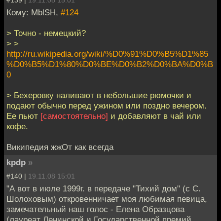
Кому: MblSH,
#124
> Точно - немецкий?
> >
http://ru.wikipedia.org/wiki/%D0%91%D0%B5%D1%85
%D0%B5%D1%80%D0%BE%D0%B2%D0%BA%D0%B
0
> Бехеровку наливают в небольшие рюмочки и
подают обычно перед ужином или поздно вечером.
Ее пьют
[самостоятельно]
и добавляют в чай или
кофе.
Википедия жжОт как всегда
kpdp
»
#140 |
19.11.08 15:01
"А вот в июле 1999г. в передаче "Тихий дом" (с С.
Шолоховым) откровенничает моя любимая певица,
замечательный наш голос - Елена Образцова
(лауреат Ленинской и Государственной премий,