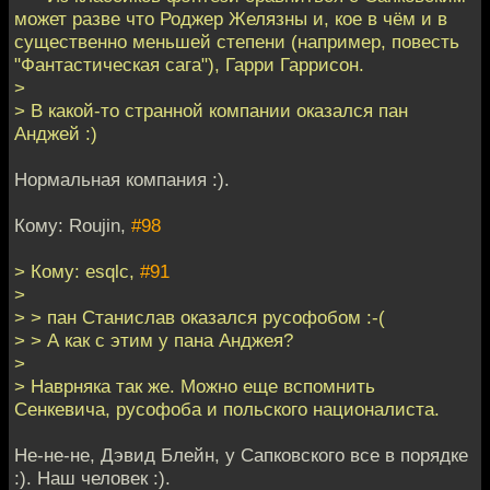
может разве что Роджер Желязны и, кое в чём и в
существенно меньшей степени (например, повесть
"Фантастическая сага"), Гарри Гаррисон.
>
> В какой-то странной компании оказался пан
Анджей :)
Нормальная компания :).
Кому: Roujin,
#98
> Кому: esqlc,
#91
>
> > пан Станислав оказался русофобом :-(
> > А как с этим у пана Анджея?
>
> Наврняка так же. Можно еще вспомнить
Сенкевича, русофоба и польского националиста.
Не-не-не, Дэвид Блейн, у Сапковского все в порядке
:). Наш человек :).