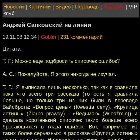
Новости
|
Картинки
|
Видео
|
Переводы
|
Магазин
|
VIP
клуб
Анджей Сапковский на линии
19.11.08 12:34
|
Goblin
|
231 комментарий
Цитата:
Т. Г.: Можно еще подбросить списочек ошибок?
А. С.: Пожалуйста. Я этого никогда не изучал.
Т. Г.: Я выписала лишь несколько, так как я сравнила
пока что всего три рассказа (то есть я сравнила
больше, но только три из них были в переводе
Вайсброта: «Вопрос цены» (Kwestia ceny), «Крупица
истины» (Ziarno prawdy) i «Ведьмак» (Wiedźmin)) и
сделала коротенький списочек таких больше всего
бросающихся в глаза ошибок. Вот, например, из
таких более серьезных: в рассказе «Крупица истины»
слуги при виде Нивеллена «в крик и ходу!», а у