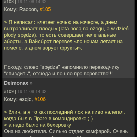
#108 |
19.11.08 14:32
Кому: Racoon,
#105
> Я написал: «летает ночью на кочерге, а днем
вытравливает плоды» (lata nocą na ożogu, a w dzień
płody spędza), то есть совершает нелегальные
аборты, а Вайсброт перевел «по ночам летает на
помеле, а днем ворует фрукты».
Походу, слово "spędza" напомнило переводчику
"спиздить", отсюда и пошло про воровство!!!
Deimonax
»
#109 |
19.11.08 14:32
Кому: esqlc,
#106
> блин, а я то как последний лох на пиво налегал,
когда был в Праге в командировке ;-)
> а надо было на бехеровку
Она на любителя. Сильно отдает камфарой. Очень