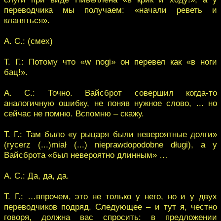
переводчика мы получаем: «начали реветь и
кланяться».
А. С.: (смех)
Т. Г.: Потому что «w nogi» он перевел как «в ноги
бац!».
А. С.: Точно. Вайсброт совершил когда-то
аналогичную ошибку, не поняв нужное слово, ... но
сейчас не помню. Вспомню – скажу.
Т. Г.: Там было «у рыцаря были невероятные долги»
(rycerz (...)miał (...) nieprawdopodobne długi), а у
Вайсброта «был невероятно длинным» …
А. С.: Да, да, да.
Т. Г.: …впрочем, это не только у него, но и у двух
переводчиков подряд. Следующее – и тут я, честно
говоря, должна вас спросить: в предложении