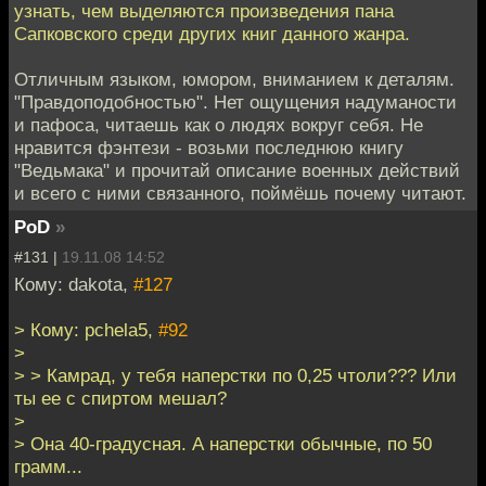
узнать, чем выделяются произведения пана
Сапковского среди других книг данного жанра.
Отличным языком, юмором, вниманием к деталям.
"Правдоподобностью". Нет ощущения надуманости
и пафоса, читаешь как о людях вокруг себя. Не
нравится фэнтези - возьми последнюю книгу
"Ведьмака" и прочитай описание военных действий
и всего с ними связанного, поймёшь почему читают.
PoD
»
#131 |
19.11.08 14:52
Кому: dakota,
#127
> Кому: pchela5,
#92
>
> > Камрад, у тебя наперстки по 0,25 чтоли??? Или
ты ее с спиртом мешал?
>
> Она 40-градусная. А наперстки обычные, по 50
грамм...