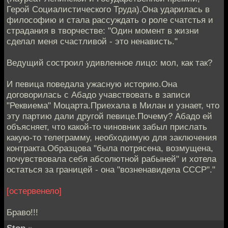
Герой Социалистического Труда).Она ударилась в
философию и стала рассуждать о роле счатстья и
страдания в творчестве: "Один момент в жизни
сделал меня счастливой - это ненависть."
Ведущий состроил удивленное лицо: мол, как так?
И певица поведала ужасную историю.Она
договорилась с Абадо учавствовать в записи
"Реквиема" Моцарта.Приехала в Милан и узнает, что
эту партию дали другой певице.Почему? Абадо ей
объясняет, что какой-то чиновник забыл прислать
какую-то телеграмму, необходимую для заключения
контракта.Образцова "была потрясена, возмущена,
почувствовала себя абсолютной рабыней" и хотела
остаться за границей - она "возненавидела СССР"."
[остервенело]
Браво!!!
Stop
»