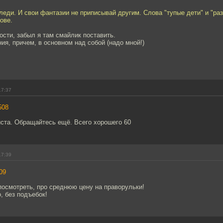
леди. И свои фантазии не приписывай другим. Слова "тупые дети" и "ра
ове.
ости, забыл я там смайлик поставить.
ния, причем, в основном над собой (надо мной!)
.
17:37
508
ста. Обращайтесь ещё. Всего хорошего 60
17:39
09
посмотреть, про среднюю цену на праворульки!
, без подъебок!