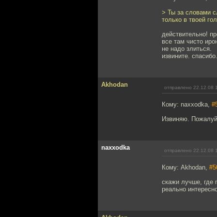
> Ты за словами с
только в твоей гол
действительно! пр
все там чисто иро
не надо злиться.
извините. спасибо
Akhodan
отправлено 22.12.08 
Кому: naxxodka,
#
Извиняю. Пожалуй
naxxodka
отправлено 22.12.08 
Кому: Akhodan,
#5
скажи лучше, где 
реально интересно