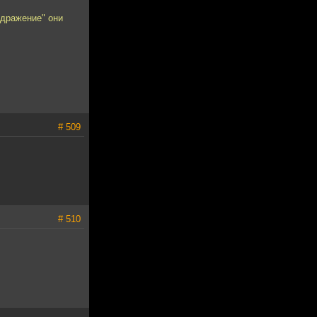
здражение" они
# 509
# 510