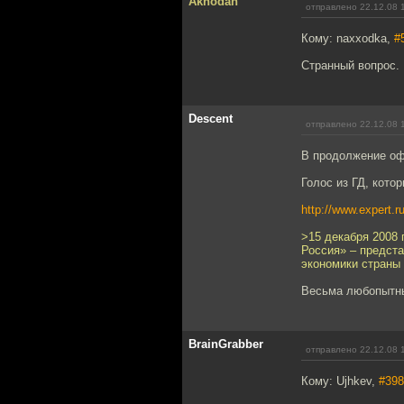
Akhodan
отправлено 22.12.08 
Кому: naxxodka,
#
Странный вопрос. 
Descent
отправлено 22.12.08 
В продолжение оф
Голос из ГД, кото
http://www.expert.ru
>15 декабря 2008 
Россия» – предста
экономики страны
Весьма любопытн
BrainGrabber
отправлено 22.12.08 
Кому: Ujhkev,
#398