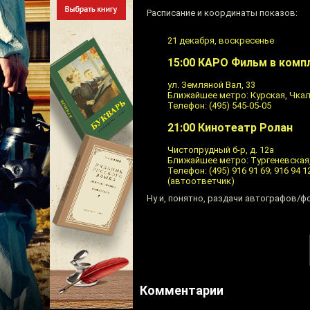
Расписание и координаты показов:
21 декабря, воскресенье
15:00 КАРО Фильм в комп
ул. Земляной Вал, 33
Ближайшее метро: Курская, Чка
Телефон: (495) 545-05-05
21:00 Кинотеатр Ролан
Чистопрудный б-р, д. 12а
Ближайшее метро: Тургеневская
Телефон: (495) 916 91 69; 916 94 12
(автоответчик)
Ну и, понятно, раздачи автографов/ф
Комментарии