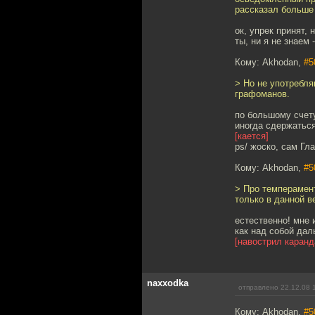
рассказал больше 
ок, упрек принят, 
ты, ни я не знаем 
Кому: Akhodan,
#5
> Но не употребл
графоманов.
по большому счету
иногда сдержаться
[кается]
ps/ жоско, сам Гл
Кому: Akhodan,
#5
> Про темперамент
только в данной в
естественно! мне 
как над собой дал
[навострил каранд
naxxodka
отправлено 22.12.08 
Кому: Akhodan,
#5