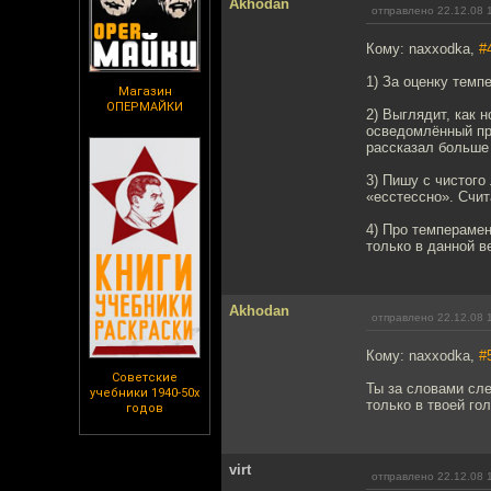
Akhodan
отправлено 22.12.08 
Кому: naxxodka,
#
1) За оценку темп
Магазин
ОПЕРМАЙКИ
2) Выглядит, как 
осведомлённый при
рассказал больше 
3) Пишу с чистого
«есстессно». Счи
4) Про темперамен
только в данной в
Akhodan
отправлено 22.12.08 
Кому: naxxodka,
#
Советские
Ты за словами сле
учебники 1940-50х
только в твоей гол
годов
virt
отправлено 22.12.08 