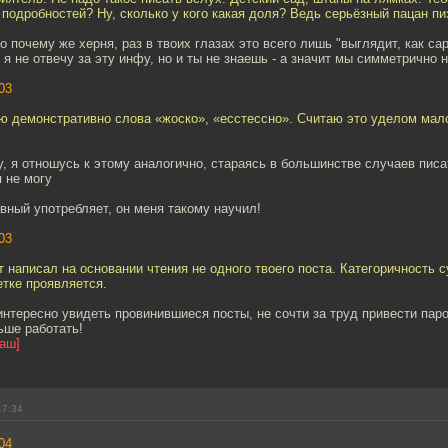
подробностей? Ну, сколько у кого какая доля? Ведь серьёзный пацан пи
но почему же херня, раз в твоих глазах это всего лишь "выглядит, как сара
- я не отвечу за эту инфу, но и ты не знаешь - а значит мы симметрично 
03
яю демонстративно слова «жоско», «есстессно». Считаю это уделом мал
, я отношусь к этому аналогично, стараясь в большинстве случаев писат
 не могу
авный употребляет, он меня такому научил!
03
 написал на основании чтения не одного твоего поста. Категоричность с
етке проявляется.
интересно увидеть провинившиеся посты, не сочти за труд привести пароч
ьше работать!
аш]
17:34
04