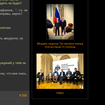
здеть не будет!
фанное...", т.е. ни
неправы, верно?
олетних
ь аккуратно, но
Медаль ордена "За заслуги перед
Отечеством" II степени
уждений у тебя не
ку, что мне знать,
РВИО
# 508