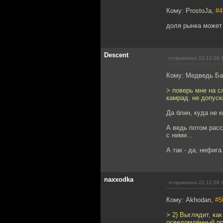
Кому: ProstoJa,
#4
доля рынка может 
Descent
отправлено 22.12.08 
Кому: Медведь Б
> поверь мне на с
камрад. не допуск
Да блин, куда не к
А ведь потом расс
с ними...
А так - да, нефиг
naxxodka
отправлено 22.12.08 
Кому: Akhodan,
#5
> 2) Выглядит, ка
осведомлённый при