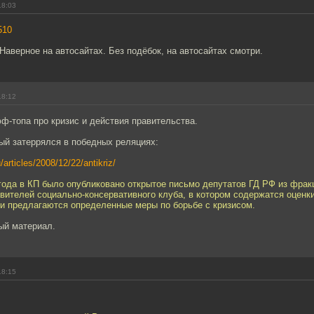
18:03
510
Наверное на автосайтах. Без подёбок, на автосайтах смотри.
18:12
ф-топа про кризис и действия правительства.
рый затеррялся в победных реляциях:
/articles/2008/12/22/antikriz/
года в КП было опубликовано открытое письмо депутатов ГД РФ из фрак
вителей социально-консервативного клуба, в котором содержатся оценк
 и предлагаются определенные меры по борьбе с кризисом.
ый материал.
18:15