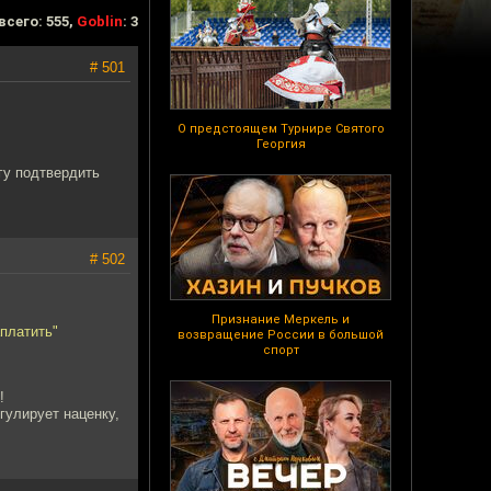
всего: 555,
Goblin
: 3
# 501
О предстоящем Турнире Святого
Георгия
гу подтвердить
# 502
Признание Меркель и
аплатить"
возвращение России в большой
спорт
!
гулирует наценку,