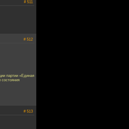
# 511
# 512
ции партии «Единая
и состояния
# 513