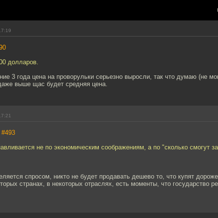
17:19
90
00 долларов.
ние 3 года цена на проворульки серьезно выросли, так что думаю (не мо
 даже выше щас будет средняя цена.
17:21
,
#493
навливается не по экономическим соображениям, а по "сколько смогут з
еляется спросом, никто не будет продавать дешево то, что купят дороже
оторых странах, в некоторых отраслях, есть моменты, что государство ре