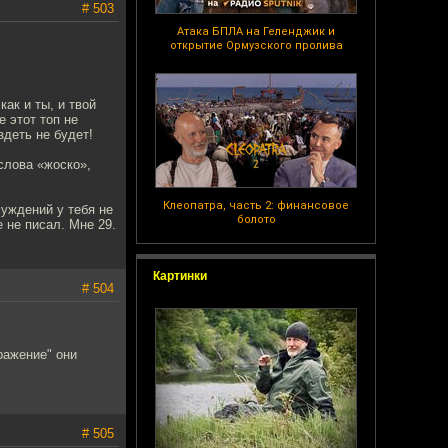
# 503
Атака БПЛА на Геленджик и
открытие Ормузского пролива
как и ты, и твой
 этот топ не
здеть не будет!
слова «жоско»,
Клеопатра, часть 2: финансовое
суждений у тебя не
болото
 не писал. Мне 29.
Картинки
# 504
ражение" они
# 505