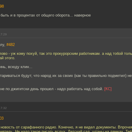
98
быть и в процентах от общего оборота... наверное
17:29
алу,
#482
лово - уж кому похуй, так это прокурорским работникам. а над тобой тол
ай этого.
инь, всюду клин...
тариваться будут, что народ их за своих (как ты правильно подметил) не
а не по джигитски день прошел - надо работать над собой.
[КС]
17:32
03
к новость от сарафанного радио. Конечно, я не видел документы. Впрочем,
ятель. Не надо такое писать вслух. Детский сад, штаны на лямках. Тебе