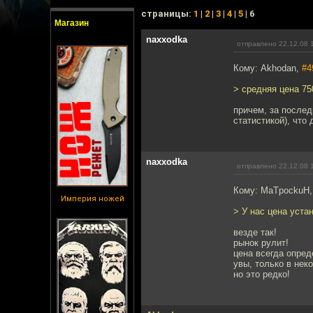
cтраницы:
1
|
2
|
3
|
4
|
5
| 6
Магазин
naxxodka
отправлено 22.12.08 
Кому: Akhodan,
#4
> средняя цена 75
причем, за послед
статистикой), что
naxxodka
отправлено 22.12.08 
Кому: MaTpockuH
Империя ножей
> У нас цена уста
везде так!
рынок рулит!
цена всегда опред
увы, только в нек
но это редко!