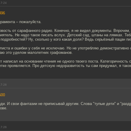
17:24
496
ерамента – пожалуйста.
новость от сарафанного радио. Конечно, я не видел документы. Впрочем, 
ятель. Не надо такое писать вслух. Детский сад, штаны на лямках. Тебе
подробностей? Ну, сколько у кого какая доля? Ведь серьёзный пацан пи
 листа и ошибки у себя не исключаю. Но не употребляю демонстративно 
таю это уделом малолетних графоманов.
т написал на основании чтения не одного твоего поста. Категоричность 
етке проявляется. Про детскую недоразвитость ты сам придумал, я такое
17:26
500
ди. И свои фантазии не приписывай другим. Слова "тупые дети" и "разд
ове.
17:26