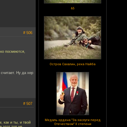
65
# 506
ько посмеются,
Остров Сахалин, река Найба
 считает. Ну да хер
# 507
Медаль ордена "За заслуги перед
 как и ты, и твой
Отечеством" II степени
 этот топ не