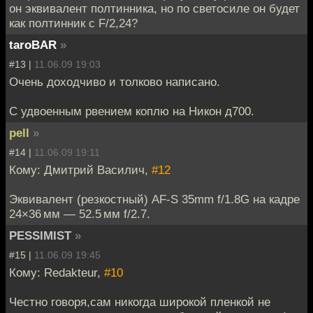
он эквивалент полтинника, но по светосиле он будет
как полтинник с F/2,24?
taroBAR
»
#13 |
11.06.09 19:03
Очень доходчиво и толково написано.
С удвоенным рвением коплю на Никон д700.
pell
»
#14 |
11.06.09 19:11
Кому: Дмитрий Василич,
#12
Эквивалент (резкостный) AF-S 35mm f/1.8G на кадре
24×36 мм — 52.5 мм f/2.7.
PESSIMIST
»
#15 |
11.06.09 19:45
Кому: Redakteur,
#10
Честно говоря,сам никогда широкой пленкой не