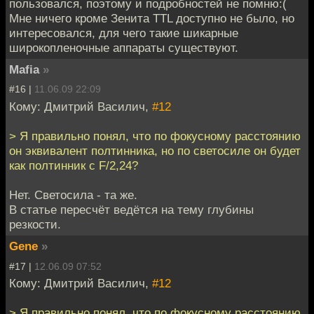
пользовался, поэтому и подробностей не помню:(
Мне ничего кроме Зенита TTL доступно не было, но
интересовался, для чего такие шикарные
широкопленочные аппараты существуют.
Mafia
»
#16 |
11.06.09 22:09
Кому: Дмитрий Василич,
#12
> Я правильно понял, что по фокусному расстоянию
он эквивалент полтинника, но по светосиле он будет
как полтинник с F/2,24?
Нет. Светосила - та же.
В статье пересчёт ведётся на тему глубины
резкости.
Gene
»
#17 |
12.06.09 07:52
Кому: Дмитрий Василич,
#12
> Я правильно понял, что по фокусному расстоянию