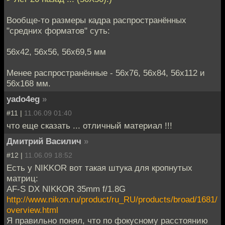
Вообще-то размеры кадра распространённых
"средних форматов" суть:
56х42, 56х56, 56х69,5 мм
Менее распространённые - 56х76, 56х84, 56х112 и
56х168 мм.
yado4eg
»
#11 |
11.06.09 01:40
что еще сказать ... отличный материал !!!
Дмитрий Василич
»
#12 |
11.06.09 18:52
Есть у NIKKOR вот такая штука для кропнутых
матриц:
AF-S DX NIKKOR 35mm f/1.8G
http://www.nikon.ru/product/ru_RU/products/broad/1681/
overview.html
Я правильно понял, что по фокусному расстоянию