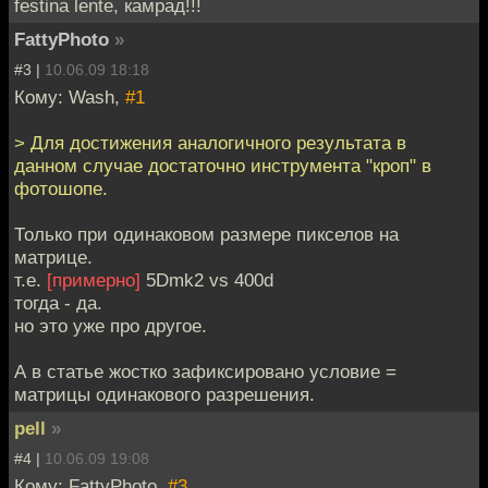
festina lente, камрад!!!
FattyPhoto
»
#3 |
10.06.09 18:18
Кому: Wash,
#1
> Для достижения аналогичного результата в
данном случае достаточно инструмента "кроп" в
фотошопе.
Только при одинаковом размере пикселов на
матрице.
т.е.
[примерно]
5Dmk2 vs 400d
тогда - да.
но это уже про другое.
А в статье жостко зафиксировано условие =
матрицы одинакового разрешения.
pell
»
#4 |
10.06.09 19:08
Кому: FattyPhoto,
#3