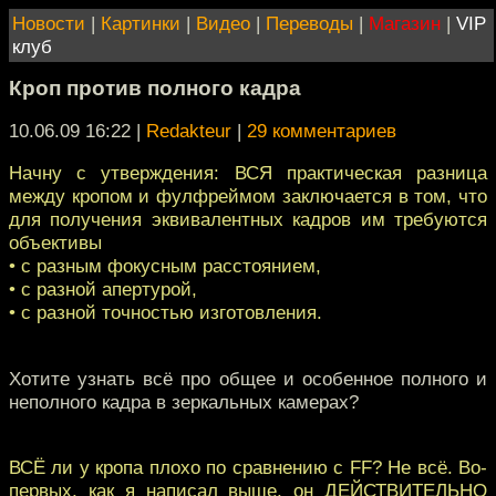
Новости
|
Картинки
|
Видео
|
Переводы
|
Магазин
|
VIP
клуб
Кроп против полного кадра
10.06.09 16:22
|
Redakteur
|
29 комментариев
Начну с утверждения: ВСЯ практическая разница
между кропом и фулфреймом заключается в том, что
для получения эквивалентных кадров им требуются
объективы
• с разным фокусным расстоянием,
• с разной апертурой,
• с разной точностью изготовления.
Хотите узнать всё про общее и особенное полного и
неполного кадра в зеркальных камерах?
ВСЁ ли у кропа плохо по сравнению с FF? Не всё. Во-
первых, как я написал выше, он ДЕЙСТВИТЕЛЬНО