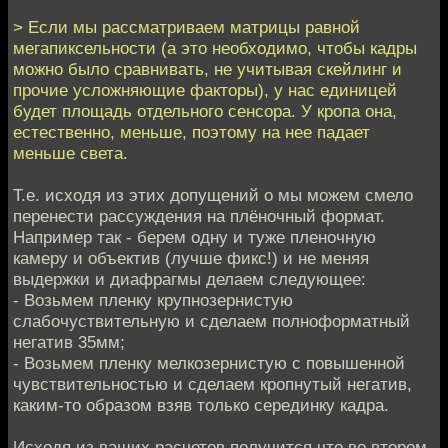
> Если мы рассматриваем матрицы равной
мегапиксельности (а это необходимо, чтобы кадры
можно было сравнивать, не учитывая скейлинг и
прочие усложняющие факторы), у нас единицей
будет площадь отдельного сенсора. У кропа она,
естественно, меньше, поэтому на нее падает
меньше света.
Т.е. исходя из этих допущений о мы можем смело
перенести рассуждения на плёночный формат.
Например так - берем одну и туже пленочную
камеру и объектив (лучше фикс!) и не меняя
выдержки и диафрагмы делаем следующее:
- Возьмем пленку крупнозернистую
слабочуствительную и сделаем полноформатный
негатив 35мм;
- Возьмем пленку мелкозернистую с повышенной
чувствительностью и сделаем кропнутый негатив,
каким-то образом взяв только серединку кадра.
Исходя из ваших расчетов получится что во втором