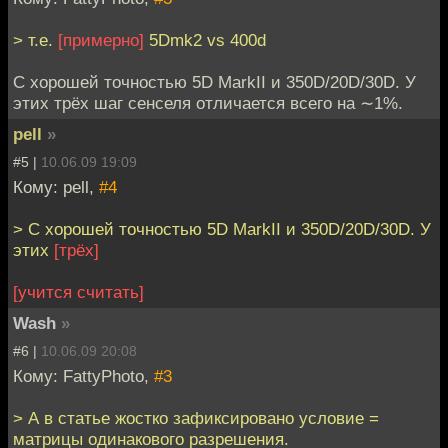
> т.е.
[примерно]
5Dmk2 vs 400d
С хорошей точностью 5D MarkII и 350D/20D/30D. У
этих трёх шаг сенселя отличается всего на ∼1%.
pell
»
#5 |
10.06.09 19:09
Кому: pell,
#4
> С хорошей точностью 5D MarkII и 350D/20D/30D. У
этих
[трёх]
[учится считать]
Wash
»
#6 |
10.06.09 20:08
Кому: FattyPhoto,
#3
> А в статье жостко зафиксировано условие =
матрицы одинакового разрешения.