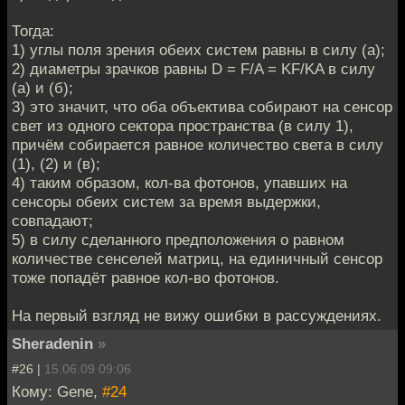
Тогда:
1) углы поля зрения обеих систем равны в силу (а);
2) диаметры зрачков равны D = F/A = KF/KA в силу
(а) и (б);
3) это значит, что оба объектива собирают на сенсор
свет из одного сектора пространства (в силу 1),
причём собирается равное количество света в силу
(1), (2) и (в);
4) таким образом, кол-ва фотонов, упавших на
сенсоры обеих систем за время выдержки,
совпадают;
5) в силу сделанного предположения о равном
количестве сенселей матриц, на единичный сенсор
тоже попадёт равное кол-во фотонов.
На первый взгляд не вижу ошибки в рассуждениях.
Sheradenin
»
#26 |
15.06.09 09:06
Кому: Gene,
#24