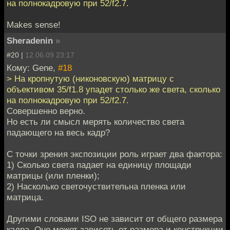
на полнокадровую при 52/f2.7.
Makes sense!
Sheradenin
»
#20 |
12.06.09 23:17
Кому: Gene,
#18
> На кропнутую (никоновскую) матрицу с
объективом 35/f1.8 упадет столько же света, сколько
на полнокадровую при 52/f2.7.
Совершенно верно.
Но есть ли смысл мерять количество света
падающего на весь кадр?
С точки зрения экспозиции роль играет два фактора:
1) Сколько света падает на единицу площади
матрицы (или пленки);
2) Насколько светочуствительна пленка или
матрица.
Другими словами ISO не зависит от общего размера
кадра. Оно может зависеть от размера и конструкции