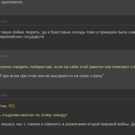
 однозначно.
23:04
. такую бойню творить, да и Крестовые походы тоже в принципе были с
европейских государств
23:04
 нужно говорить либерастам, если на сабж этой заметки они отвечают 
"И при всем при этом они не высираются на свою страну".
23:04
йтан,
#11
рь стыдливо молчат по этому поводу!
 мешать нас с говном и обвинять в разжигании второй мировой войны. Д