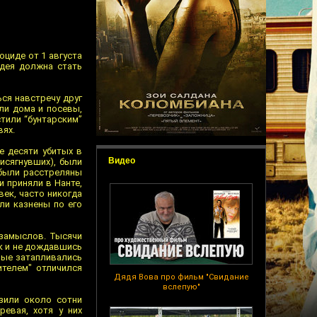
оциде от 1 августа
ндея должна стать
ся навстречу друг
гли дома и посевы,
стили “бунтарским”
вях.
е десяти убитых в
Видео
исягнувших), были
 были расстреляны
и приняли в Нанте,
век, часто никогда
ли казнены по его
 замыслов. Тысячи
ак и не дождавшись
рые затапливались
ителем" отличился
Дядя Вова про фильм "Свидание
вслепую"
узили около сотни
ревая, хотя у них