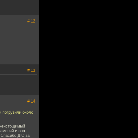
# 12
# 13
# 14
и погрузили около
у неистощимый
аменяй и опа -
. Спасибо ДЮ за