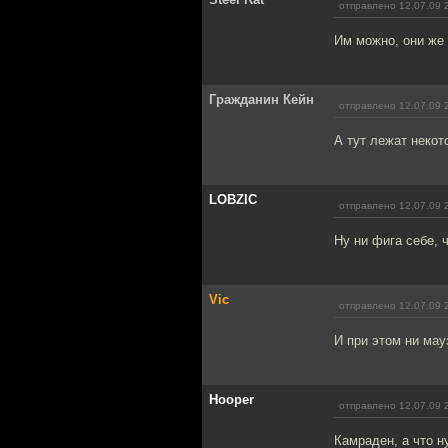
отправлено 12.07.09 
Им можно, они же
Гражданин Кейн
отправлено 12.07.09 
А тут лежат некот
LOBZIC
отправлено 12.07.09 
Ну ни фига себе, 
Vic
отправлено 12.07.09 
И при этом ни мау
Hooper
отправлено 12.07.09 
Камраден, а что н