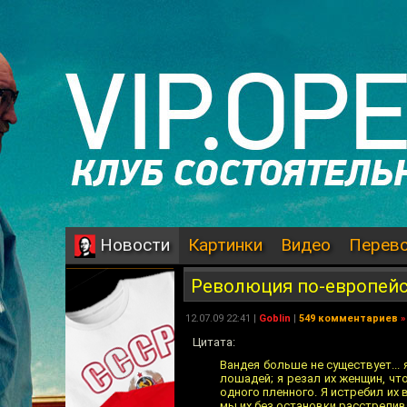
Картинки
Видео
Перев
Новости
Революция по-европей
12.07.09 22:41 |
Goblin
|
549 комментариев
»
Цитата:
Вандея больше не существует... 
лошадей; я резал их женщин, чт
одного пленного. Я истребил их 
мы их без остановки расстрелив