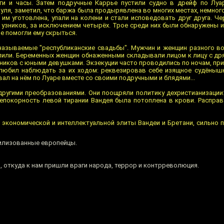
ги и часы. Затем подручные Каррье пустили судно в дрейф по Луар
уля, заметил, что баржа была продырявлена во многих местах, немног
 им уготовлена, упали на колени и стали исповедовать друг друга. Че
 узников, за исключением четырёх. Трое среди них были обнаружены 
е помогли ему скрыться.
называемые "республиканские свадьбы". Мужчин и женщин разного в
опили. Беременных женщин обнаженными складывали лицом к лицу с др
нников с юными девушками. Экзекуции часто проводились по ночам, пр
 любил наблюдать за их ходом: реквезировав себе изящное судёныш
ал на нём по Луаре вместе со своими подручными и блядями...
другими преобразованиями. Они поощряли политику дехристианизации
непокорность левой тирании Вандея была потоплена в крови. Расправ
я экономической и интеллектуальной элиты Вандеи и Бретани, сильно 
илизованные европейцы.
, откуда к нам пришли враги народа, террор и контрреволюция.