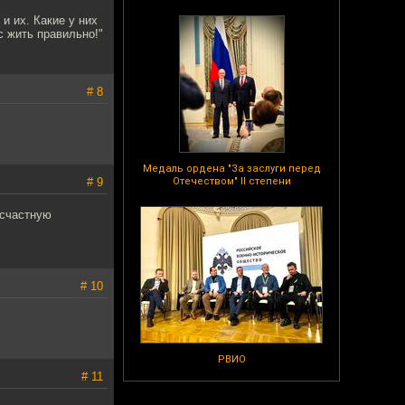
и их. Какие у них
ас жить правильно!"
# 8
Медаль ордена "За заслуги перед
# 9
Отечеством" II степени
есчастную
# 10
РВИО
# 11