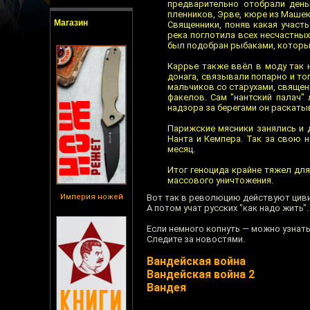
предварительно отобрали день
пленников, Эрве, кюре из Машек
Магазин
Священники, поняв какая участь
река поглотила всех несчастных
был подобран рыбаками, которы
Каррье также ввёл в моду так 
донага, связывали попарно и т
мальчиков со старухами, свяще
факелов. Сам "нантский палач"
надзора за берегами он раскатыв
Парижские мясники занялись и 
Нанта и Кемпера. Так за свою 
месяц.
Итог геноцида крайне тяжел дл
массового уничтожения.
Империя ножей
Вот так в революцию действуют цив
А потом учат русских "как надо жить".
Если немного копнуть — можно узнать
Следите за новостями.
Вандейская война
Вандейская война 2
Вандея