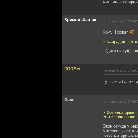
Вот так, а теперь
Хромой Шайтан
отправлено 12.07.09 
Кому: Hooper,
#7
> Камраден, а что
"Идите на хуй, я в
DOOMer
отправлено 12.07.09 
Тут вам и баржи, 
Gans
отправлено 12.07.09 
> Вот некоторые и
сотни священносл
Эвон откуда у бар
материал дает для
готов материальчи