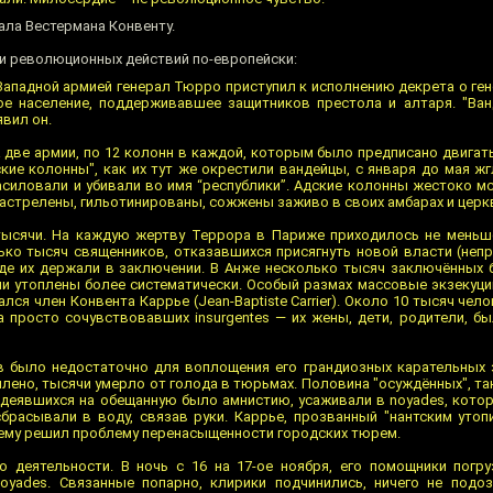
ала Вестермана Конвенту.
ти революционных действий по-европейски:
ападной армией генерал Тюрро приступил к исполнению декрета о ген
ое население, поддерживавшее защитников престола и алтаря. "Ва
вил он.
 две армии, по 12 колонн в каждой, которым было предписано двигать
дские колонны", как их тут же окрестили вандейцы, с января до мая ж
асиловали и убивали во имя “республики”. Адские колонны жестоко м
астрелены, гильотинированы, сожжены заживо в своих амбарах и церк
тысячи. На каждую жертву Террора в Париже приходилось не меньш
ько тысяч священников, отказавшихся присягнуть новой власти (непр
где их держали в заключении. В Анже несколько тысяч заключённых
чи утоплены более систематически. Особый размах массовые экзекуци
лся член Конвента Каррье (Jean-Baptiste Carrier). Около 10 тысяч чело
а просто сочувствовавших insurgentеs — их жены, дети, родители, бы
в было недостаточно для воплощения его грандиозных карательных
лено, тысячи умерло от голода в тюрьмах. Половина "осуждённых", т
 надеявшихся на обещанную было амнистию, усаживали в noyades, кото
сбрасывали в воду, связав руки. Каррье, прозванный "нантским утоп
воему решил проблему перенасыщенности городских тюрем.
о деятельности. В ночь с 16 на 17-ое ноября, его помощники погр
oyades. Связанные попарно, клирики подчинились, ничего не подоз