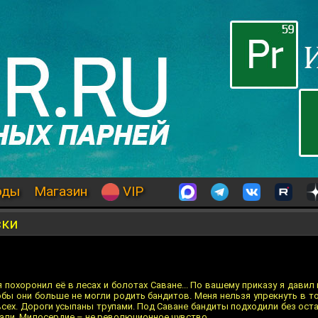
оды
Магазин
VIP
ски
я похоронил её в лесах и болотах Саване... По вашему приказу я давил
обы они больше не могли родить бандитов. Меня нельзя упрекнуть в то
всех. Дороги усыпаны трупами. Под Саване бандиты подходили без оста
али. Милосердие – не революционное чувство.