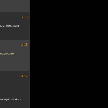
# 15
амым большим
# 16
следующее
# 17
емократия по -