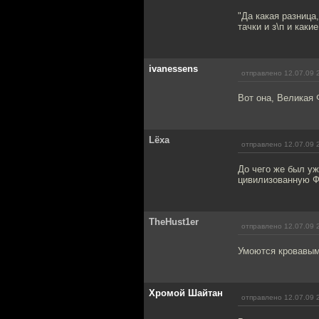
"Да какая разница
тачки и з\п и каки
ivanessens
отправлено 12.07.09 
Вот она, Великая 
Lёха
отправлено 12.07.09 
До чего же был уж
цивилизованную 
TheHust1er
отправлено 12.07.09 
Умоются кровавым
Хромой Шайтан
отправлено 12.07.09 