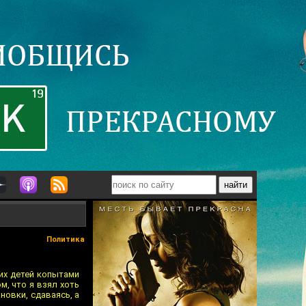
Политика
 их детей копытами
м, что я взял хоть
новки, сдаваясь, а