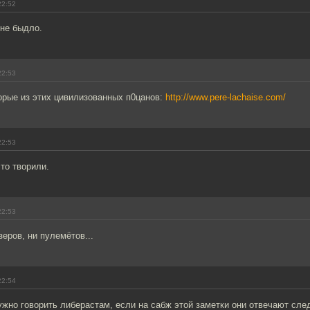
22:52
 не быдло.
22:53
орые из этих цивилизованных п0цанов:
http://www.pere-lachaise.com/
22:53
что творили.
22:53
зеров, ни пулемётов...
22:54
ужно говорить либерастам, если на сабж этой заметки они отвечают сл