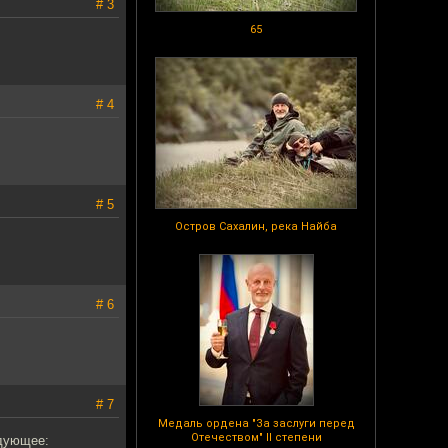
# 3
65
# 4
# 5
Остров Сахалин, река Найба
# 6
# 7
Медаль ордена "За заслуги перед
Отечеством" II степени
едующее: