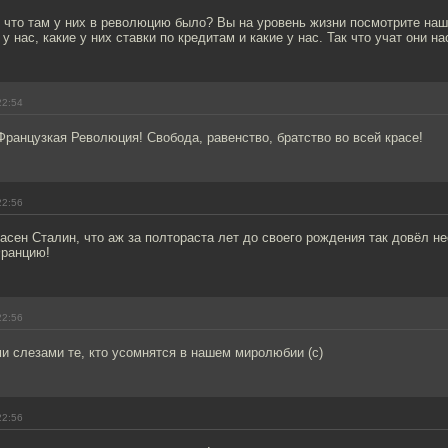
, что там у них в революцию было? Вы на уровень жизни посмотрите наш 
е у нас, какие у них ставки по кредитам и какие у нас. Так что учат они н
22:54
Французкая Революция! Свобода, равенство, братство во всей красе!
22:56
асен Сталин, что аж за полтораста лет до своего рождения так довёл н
Францию!
22:56
и слезами те, кто усомнятся в нашем миролюбии (с)
22:56