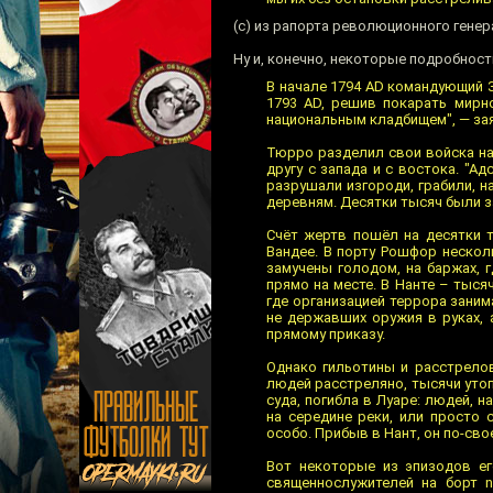
(с) из рапорта революционного генер
Ну и, конечно, некоторые подробнос
В начале 1794 AD командующий З
1793 AD, решив покарать мирн
национальным кладбищем", — зая
Тюрро разделил свои войска на
другу с запада и с востока. "А
разрушали изгороди, грабили, н
деревням. Десятки тысяч были з
Счёт жертв пошёл на десятки 
Вандее. В порту Рошфор нескол
замучены голодом, на баржах, 
прямо на месте. В Нанте – тыся
где организацией террора занима
не державших оружия в руках, 
прямому приказу.
Однако гильотины и расстрело
людей расстреляно, тысячи утоп
суда, погибла в Луаре: людей,
на середине реки, или просто 
особо. Прибыв в Нант, он по-с
Вот некоторые из эпизодов ег
священнослужителей на борт n