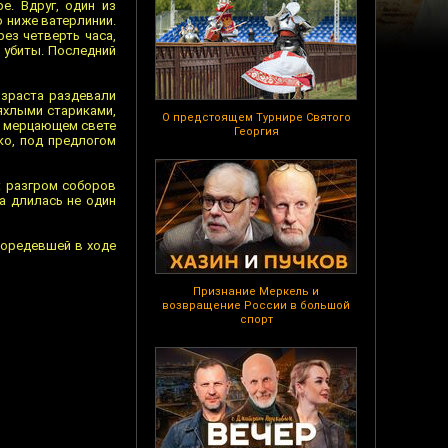
е. Вдруг, один из
о ниже ватерлинии.
рез четверть часа,
и убиты. Последний
озраста раздевали
яхлыми стариками,
О предстоящем Турнире Святого
и мерцающем свете
Георгия
ко, под предлогом
: разгром соборов
а длилась не один
поредевшей в ходе
Признание Меркель и
возвращение России в большой
спорт