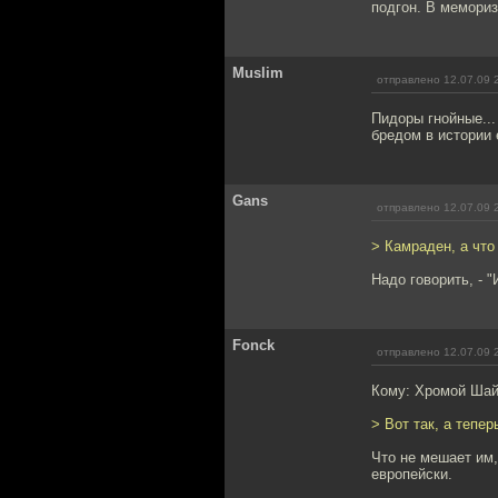
подгон. В мемориз
Muslim
отправлено 12.07.09 
Пидоры гнойные..
бредом в истории 
Gans
отправлено 12.07.09 
> Камраден, а что
Надо говорить, - 
Fonck
отправлено 12.07.09 
Кому: Хромой Ша
> Вот так, а тепе
Что не мешает им,
европейски.