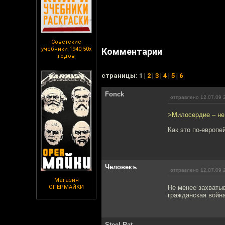
Советские
учебники 1940-50х
Комментарии
годов
cтраницы: 1 |
2
|
3
|
4
|
5
|
6
Fonck
отправлено 12.07.09 
>Милосердие – не
Как это по-европе
Человекъ
отправлено 12.07.09 
Магазин
ОПЕРМАЙКИ
Не менее захваты
гражданская война
Steel Rat