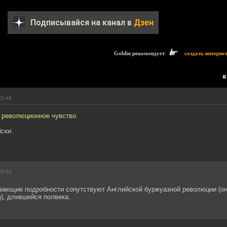
Подписывайся на канал в
Дзен
Goblin рекомендует
создать интерне
в
22:48
 революционное чувство.
йски.
22:50
вающие подробности сопутствуют Английской буржуазной революции (он
), длившейся полвека.