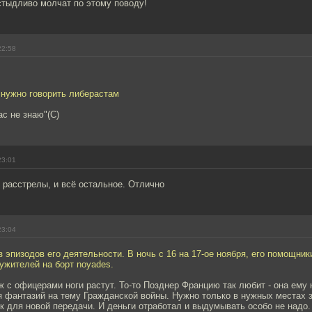
 стыдливо молчат по этому поводу!
22:58
 нужно говорить либерастам
ас не знаю"(C)
23:01
и расстрелы, и всё остальное. Отлично
23:04
з эпизодов его деятельности. В ночь с 16 на 17-ое ноября, его помощник
ужителей на борт noyades.
ж с офицерами ноги растут. То-то Позднер Францию так любит - она ем
 фантазий на тему Гражданской войны. Нужно только в нужных местах з
к для новой передачи. И деньги отработал и выдумывать особо не надо