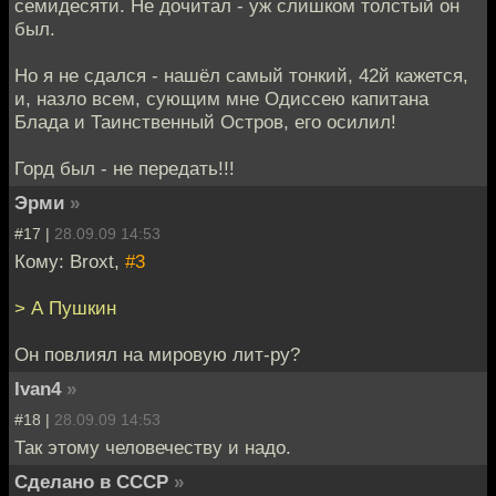
семидесяти. Не дочитал - уж слишком толстый он
был.
Но я не сдался - нашёл самый тонкий, 42й кажется,
и, назло всем, сующим мне Одиссею капитана
Блада и Таинственный Остров, его осилил!
Горд был - не передать!!!
Эрми
»
#17 |
28.09.09 14:53
Кому: Broxt,
#3
> А Пушкин
Он повлиял на мировую лит-ру?
Ivan4
»
#18 |
28.09.09 14:53
Так этому человечеству и надо.
Сделано в СССР
»