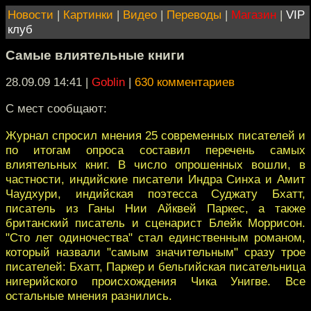
Новости
|
Картинки
|
Видео
|
Переводы
|
Магазин
|
VIP
клуб
Самые влиятельные книги
28.09.09 14:41
|
Goblin
|
630 комментариев
С мест сообщают:
Журнал спросил мнения 25 современных писателей и
по итогам опроса составил перечень самых
влиятельных книг. В число опрошенных вошли, в
частности, индийские писатели Индра Синха и Амит
Чаудхури, индийская поэтесса Суджату Бхатт,
писатель из Ганы Нии Айквей Паркес, а также
британский писатель и сценарист Блейк Моррисон.
"Сто лет одиночества" стал единственным романом,
который назвали "самым значительным" сразу трое
писателей: Бхатт, Паркер и бельгийская писательница
нигерийского происхождения Чика Унигве. Все
остальные мнения разнились.