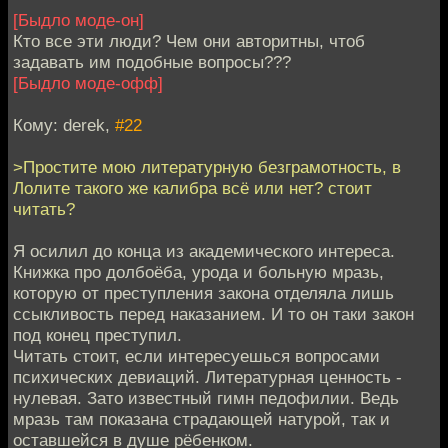
[Быдло моде-он]
Кто все эти люди? Чем они авторитны, чтоб
задавать им подобные вопросы???
[Быдло моде-офф]
Кому: derek,
#22
>Простите мою литературную безграмотность, в
Лолите такого же калибра всё или нет? стоит
читать?
Я осилил до конца из академического интереса.
Книжка про долбоёба, урода и больную мразь,
которую от преступления закона отделяла лишь
ссыкливость перед наказанием. И то он таки закон
под конец преступил.
Читать стоит, если интересуешься вопросами
психических девиаций. Литературная ценность -
нулевая. Зато известный гимн педофилии. Ведь
мразь там показана страдающей натурой, так и
оставшейся в душе рёбенком.