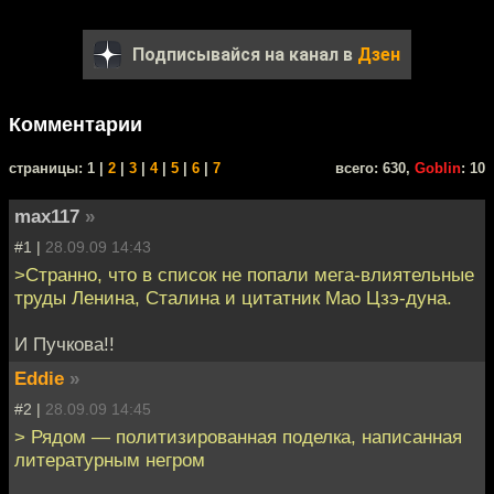
Подписывайся на канал в
Дзен
Комментарии
cтраницы: 1 |
2
|
3
|
4
|
5
|
6
|
7
всего: 630,
Goblin
: 10
max117
»
#1 |
28.09.09 14:43
>Странно, что в список не попали мега-влиятельные
труды Ленина, Сталина и цитатник Мао Цзэ-дуна.
И Пучкова!!
Eddie
»
#2 |
28.09.09 14:45
> Рядом — политизированная поделка, написанная
литературным негром