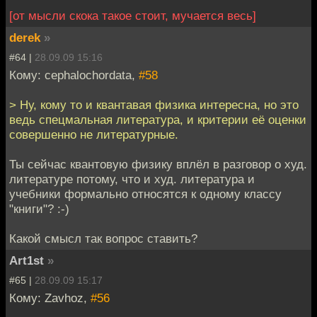
[от мысли скока такое стоит, мучается весь]
derek
»
#64 |
28.09.09 15:16
Кому: cephalochordata,
#58
> Ну, кому то и квантавая физика интересна, но это
ведь спецмальная литература, и критерии её оценки
совершенно не литературные.
Ты сейчас квантовую физику вплёл в разговор о худ.
литературе потому, что и худ. литература и
учебники формально относятся к одному классу
"книги"? :-)
Какой смысл так вопрос ставить?
Art1st
»
#65 |
28.09.09 15:17
Кому: Zavhoz,
#56