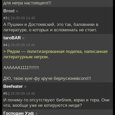
для негра настоящего!!!
Broxt
»
#3 |
28.09.09 14:45
А Пушкин и Достоевский, это так, баловники в
литературе, о которых и вспоминать не стоит.
taroBAR
»
#4 |
28.09.09 14:46
> Рядом — политизированная поделка, написанная
литературным негром.
АААААА1111!!!!!!!!
ДЮ, твою кунг-фу круче берлусконевсого!!!
Beefeater
»
#5 |
28.09.09 14:46
И почему-то отсутствуют библия, коран и тора. Они
что, вообще уже не котируются нигде?
Господин Уэф
»