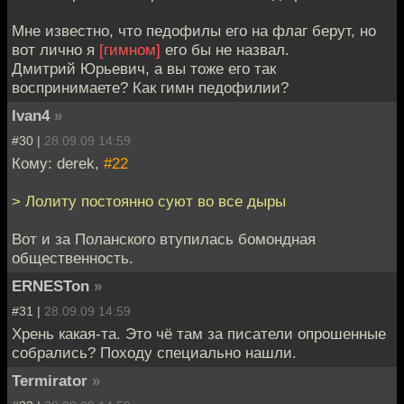
Мне известно, что педофилы его на флаг берут, но
вот лично я
[гимном]
его бы не назвал.
Дмитрий Юрьевич, а вы тоже его так
воспринимаете? Как гимн педофилии?
Ivan4
»
#30 |
28.09.09 14:59
Кому: derek,
#22
> Лолиту постоянно суют во все дыры
Вот и за Поланского втупилась бомондная
общественность.
ERNESTon
»
#31 |
28.09.09 14:59
Хрень какая-та. Это чё там за писатели опрошенные
собрались? Походу специально нашли.
Termirator
»