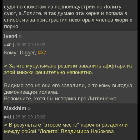
судя по сюжетам из порноиндустрии не Лолиту
суют, а Лолите. я так думаю эта херня и попала в
список из-за пристрастия некоторых членов жюри к
порно
Ivan4
»
#40 |
28.09.09 15:02
Кому: Digger,
#27
> За что мусульмане решили завалить аффтара из
этой книжки решительно непонятно.
Видимо это не они его завалили, а те кому выгодна
демонизация ислама.
Вспомните, хотя бы историю про Литвиненко.
Maxkhim
»
#41 |
28.09.09 15:02
> В результате "второе место" перечня разделили
между собой "Лолита" Владимира Набокова