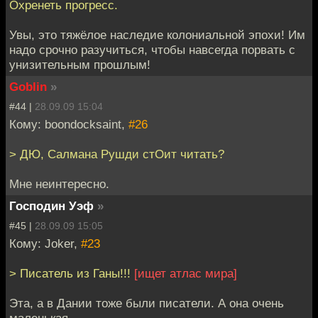
Охренеть прогресс.
Увы, это тяжёлое наследие колониальной эпохи! Им
надо срочно разучиться, чтобы навсегда порвать с
унизительным прошлым!
Goblin
»
#44 |
28.09.09 15:04
Кому: boondocksaint,
#26
> ДЮ, Салмана Рушди стОит читать?
Мне неинтересно.
Господин Уэф
»
#45 |
28.09.09 15:05
Кому: Joker,
#23
> Писатель из Ганы!!!
[ищет атлас мира]
Эта, а в Дании тоже были писатели. А она очень
маленькая.