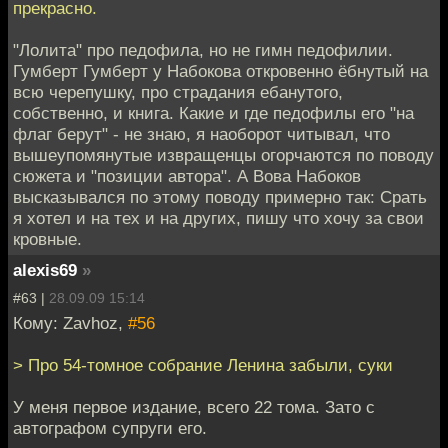
прекрасно.
"Лолита" про педофила, но не гимн педофилии.
Гумберт Гумберт у Набокова откровенно ёбнутый на
всю черепушку, про страдания ебанутого,
собственно, и книга. Какие и где педофилы его "на
флаг берут" - не знаю, я наоборот читывал, что
вышеупомянутые извращенцы огорчаются по поводу
сюжета и "позиции автора". А Вова Набоков
высказывался по этому поводу примерно так: Срать
я хотел и на тех и на других, пишу что хочу за свои
кровные.
alexis69
»
#63 |
28.09.09 15:14
Кому: Zavhoz,
#56
> Про 54-томное собрание Ленина забыли, суки
У меня первое издание, всего 22 тома. Зато с
автографом супруги его.