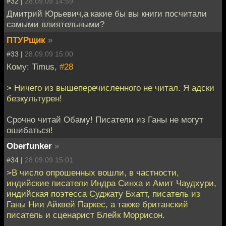
#32 |
28.09.09 14:59
Дмитрий Юрьевич,а какие бы вы книги посчитали
самыми влиятельными?
ПТУРщик
»
#33 |
28.09.09 15:00
Кому: Timus,
#28
> Ничего из вышеперечисленного не читал. Я адски
безкультурен!
Срочно читай Обаму! Писатели из Ганы не могут
ошибаться!
Oberfunker
»
#34 |
28.09.09 15:01
>В число опрошенных вошли, в частности,
индийские писатели Индра Синха и Амит Чаудхури,
индийская поэтесса Суджату Бхатт, писатель из
Ганы Нии Айквей Паркес, а также британский
писатель и сценарист Блейк Моррисон.