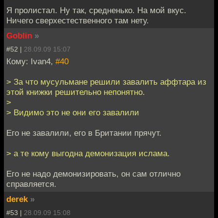
Я пролистал. Ну так, средненько. На мой вкус.
Ничего сверхестественного там нету.
Goblin
»
#52 |
28.09.09 15:07
Кому: Ivan4,
#40
> За что мусульмане решили завалить аффтара из
этой книжки решительно непонятно.
>
> Видимо это не они его завалили
Его не завалили, его в Британии прячут.
> а те кому выгодна демонизация ислама.
Его не надо демонизировать, он сам отлично
справляется.
derek
»
#53 |
28.09.09 15:08