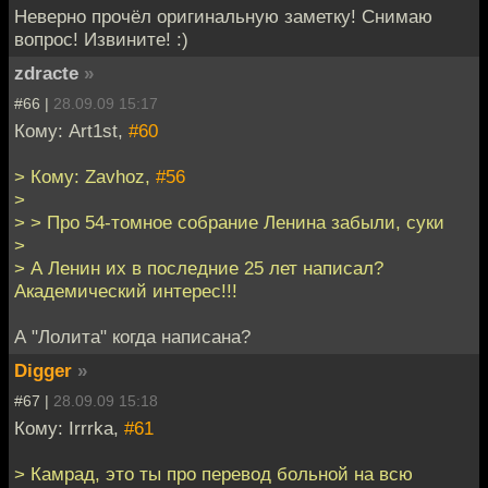
Неверно прочёл оригинальную заметку! Снимаю
вопрос! Извините! :)
zdracte
»
#66 |
28.09.09 15:17
Кому: Art1st,
#60
> Кому: Zavhoz,
#56
>
> > Про 54-томное собрание Ленина забыли, суки
>
> А Ленин их в последние 25 лет написал?
Академический интерес!!!
А "Лолита" когда написана?
Digger
»
#67 |
28.09.09 15:18
Кому: Irrrka,
#61
> Камрад, это ты про перевод больной на всю