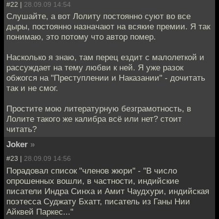
#22 |
28.09.09 14:54
Слушайте, а вот Лолиту постоянно суют во все
дыры, постоянно назначают на всякие премии. Я так
понимаю, это потому что автор помер.
Насколько я знаю, там перец ездит с малолеткой и
рассуждает на тему любви к ней. Я уже разок
обжогся на "Преступлении и Наказании" - дочитать
так и не смог.
Простите мою литературную безграмотность, в
Лолите такого же калибра всё или нет? стоит
читать?
Joker
»
#23 |
28.09.09 14:56
Порадовал список "членов жюри" - "В число
опрошенных вошли, в частности, индийские
писатели Индра Синха и Амит Чаудхури, индийская
поэтесса Суджату Бхатт, писатель из Ганы Нии
Айквей Паркес..."