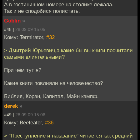
А в гостиничном номере на столике лежала.
Так и не сподобися полистать.
Goblin
»
#48 |
28.09.09 15:05
Кому: Termirator,
#32
> Дмитрий Юрьевич,а какие бы вы книги посчитали
самыми влиятельными?
При чём тут я?
Какие книги повлияли на человечество?
Библия, Коран, Капитал, Майн кампф.
derek
»
#49 |
28.09.09 15:06
Кому: Beefeater,
#36
> "Преступление и наказание" читается как средний