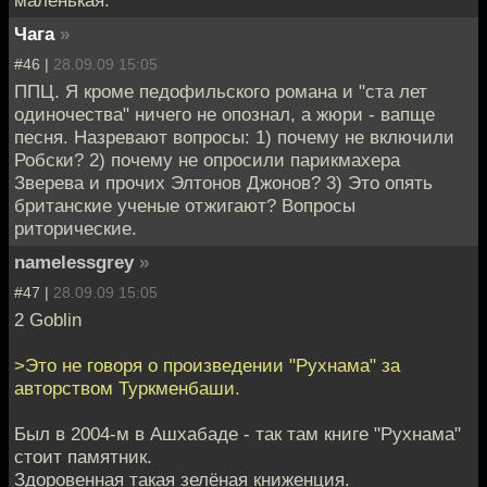
Чага
»
#46 |
28.09.09 15:05
ППЦ. Я кроме педофильского романа и "ста лет
одиночества" ничего не опознал, а жюри - вапще
песня. Назревают вопросы: 1) почему не включили
Робски? 2) почему не опросили парикмахера
Зверева и прочих Элтонов Джонов? 3) Это опять
британские ученые отжигают? Вопросы
риторические.
namelessgrey
»
#47 |
28.09.09 15:05
2 Goblin
>Это не говоря о произведении "Рухнама" за
авторством Туркменбаши.
Был в 2004-м в Ашхабаде - так там книге "Рухнама"
стоит памятник.
Здоровенная такая зелёная книженция.