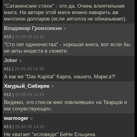
"Сатанинские стихи" - это да. Очень влиятельная
книга. На авторе этой книге можно наварить аж
миллион долларов (если аятолла не обманывает).
Владимир Громозекин
»
#10 |
28.09.09 14:49
"Сто лет одиночества" - хорошая книга, вот если бы
не акты инцеста в сюжете.
Joker
»
#11 |
28.09.09 14:49
А как же "Das Kapital" Карла, нашего, Маркса?!
Хмурый_Сибиряк
»
#12 |
28.09.09 14:49
Видимо, это список книг повлиявших на Тварцов и
им сочувствующих.
warmoger
»
#13 |
28.09.09 14:49
Не хватает "исповеди" БеНи Ельцина