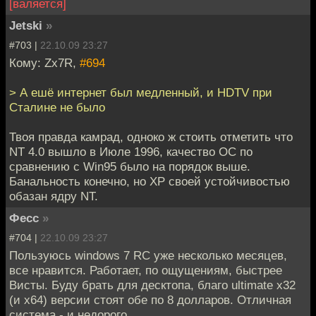
[валяется]
Jetski
»
#703 |
22.10.09 23:27
Кому: Zx7R,
#694
> А ешё интернет был медленный, и HDTV при
Сталине не было
Твоя правда камрад, одноко ж стоить отметить что
NT 4.0 вышло в Июле 1996, качество ОС по
сравнению с Win95 было на порядок выше.
Банальность конечно, но XP своей устойчивостью
обазан ядру NT.
Фесс
»
#704 |
22.10.09 23:27
Пользуюсь windows 7 RC уже несколько месяцев,
все нравится. Работает, по ощущениям, быстрее
Висты. Буду брать для десктопа, благо ultimate x32
(и х64) версии стоят обе по 8 долларов. Отличная
система - и недорого.