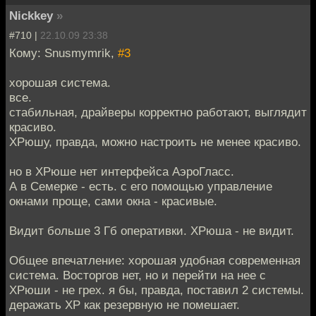
Nickkey
»
#710 |
22.10.09 23:38
Кому: Snusmymrik,
#3
хорошая система.
все.
стабильная, драйверы корректно работают, выглядит
красиво.
ХРюшу, правда, можно настроить не менее красиво.
но в ХРюше нет интерфейса АэроГласс.
А в Семерке - есть. с его помощью управление
окнами проще, сами окна - красивые.
Видит больше 3 Гб оперативки. ХРюша - не видит.
Общее впечатление: хорошая удобная современная
система. Восторгов нет, но и перейти на нее с
ХРюши - не грех. я бы, правда, поставил 2 системы.
деражать ХР как резервную не помешает.