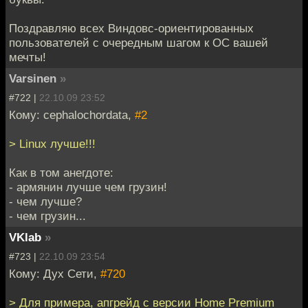
Поздравляю всех Виндовс-ориентированных
пользователей с очередным шагом к ОС вашей
мечты!
Varsinen
»
#722 |
22.10.09 23:52
Кому: cephalochordata,
#2
> Linux лучше!!!
Как в том анегдоте:
- армянин лучше чем грузин!
- чем лучше?
- чем грузин...
VKlab
»
#723 |
22.10.09 23:54
Кому: Дух Сети,
#720
> Для примера, апгрейд с версии Home Premium