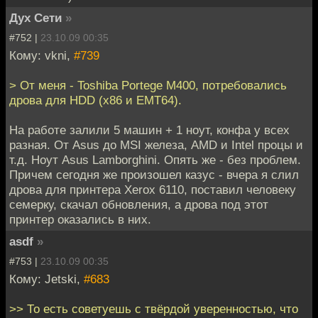
Дух Сети
»
#752 |
23.10.09 00:35
Кому: vkni,
#739
> От меня - Toshiba Portege M400, потребовались
дрова для HDD (x86 и EMT64).
На работе залили 5 машин + 1 ноут, конфа у всех
разная. От Asus до MSI железа, AMD и Intel процы и
т.д. Ноут Asus Lamborghini. Опять же - без проблем.
Причем сегодня же произошел казус - вчера я слил
дрова для принтера Xerox 6110, поставил человеку
семерку, скачал обновления, а дрова под этот
принтер оказались в них.
asdf
»
#753 |
23.10.09 00:35
Кому: Jetski,
#683
>> То есть советуешь с твёрдой уверенностью, что