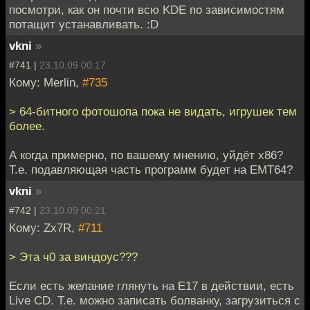
посмотри, как он почти всю KDE по зависимостям
потащит устанавливать. :D
vkni
»
#741 |
23.10.09 00:17
Кому: Merlin,
#735
> 64-битного фотошопа пока не видать, игрушек тем
более.
А когда примерно, по вашему мнению, уйдёт x86?
Т.е. подавляющая часть программ будет на EMT64?
vkni
»
#742 |
23.10.09 00:21
Кому: Zx7R,
#711
> Эта ч0 за виндоус???
Если есть желание глянуть на E17 в действии, есть
Live CD. Т.е. можно записать болванку, загрузиться с