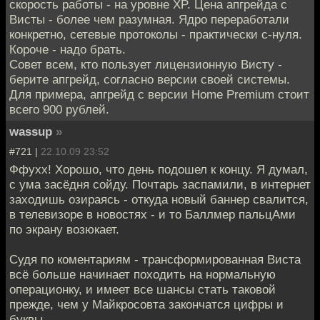
скорость работы - на уровне XP. Цена апгрейда с
Висты - более чем разумная. Ядро переработали
конкретно, сетевые протоколы - практически с-нуля.
Короче - надо брать.
Совет всем, кто пользует лицензионную Висту -
берите апгрейд, согласно версии своей системы.
Для примера, апгрейд с версии Home Premium стоит
всего 900 рублей.
wassup
»
#721 |
22.10.09 23:52
Ффухх! Хорошо, что день подошел к концу. Я думал,
с ума засёдня сойду. Почтарь заспамили, в интернет
заходишь озираясь - откуда новый баннер свалится,
в телевизоре в новостях - и то Баллмер пальцАми
по экрану возюкает.
Судя по коментариям - трансформированная Виста
всё больше начинает походить на нормальную
операционку, и имеет все шансы стать таковой
прежде, чем у Майкросовта закончатся цифры и
буквы.