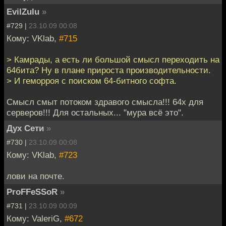
EvilZulu
»
#729 |
23.10.09 00:08
Кому: VKlab,
#715
> Камрады, а есть ли большой смысл переходить на
64бита? Ну в плане прироста производительности.
> И геморроя с поиском 64-битного софта.
Смысл смыт потоком здравого смысла!!! 64х для
серверов!!! Для остальных... "мура всё это".
Дух Сети
»
#730 |
23.10.09 00:08
Кому: VKlab,
#723
лови на почте.
ProFFeSSoR
»
#731 |
23.10.09 00:09
Кому: ValeriG,
#672