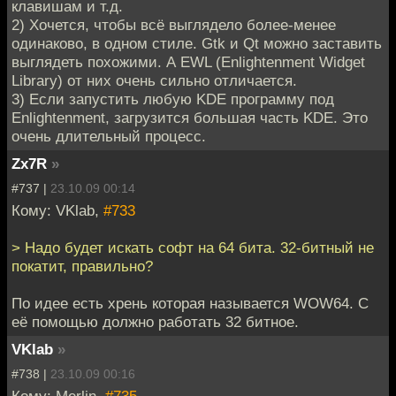
клавишам и т.д.
2) Хочется, чтобы всё выглядело более-менее
одинаково, в одном стиле. Gtk и Qt можно заставить
выглядеть похожими. А EWL (Enlightenment Widget
Library) от них очень сильно отличается.
3) Если запустить любую KDE программу под
Enlightenment, загрузится большая часть KDE. Это
очень длительный процесс.
Zx7R
»
#737 |
23.10.09 00:14
Кому: VKlab,
#733
> Надо будет искать софт на 64 бита. 32-битный не
покатит, правильно?
По идее есть хрень которая называется WOW64. C
её помощью должно работать 32 битное.
VKlab
»
#738 |
23.10.09 00:16
Кому: Merlin,
#735