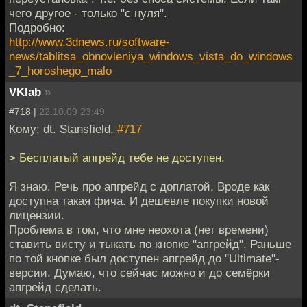
чего другое - только "с нуля".
Подробно:
http://www.3dnews.ru/software-
news/tablitsa_obnovleniya_windows_vista_do_windows
_7_horoshego_malo
VKlab
»
#718 |
22.10.09 23:49
Кому: dt. Stansfield,
#717
> Бесплатый апгрейд тебе не доступен.
Я знаю. Речь про апгрейд с доплатой. Вроде как
доступна такая фича. И дешевле покупки новой
лицензии.
Проблема в том, что мне неохота (нет времени)
ставить висту и тыкать по кнопке "апгрейд". Раньше
по той кнопке был доступен апгрейд до "Ultimate"-
версии. Думаю, что сейчас можно и до семёрки
апгрейд сделать.