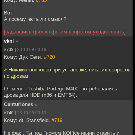
Вот!
А посему, есть ли смысл?
[задавшись философским вопросом уходит спать]
vkni
»
#739 |
23.10.09 00:16
Кому: Дух Сети,
#720
> Никаких вопросов при установке, никаких вопросов
по дровам.
От меня - Toshiba Portege M400, потребовались
дрова для HDD (x86 и EMT64).
Centuriones
»
#740 |
23.10.09 00:16
Кому: dt. Stansfield,
#719
Не факт. Ты под Гномом KOffice начни ставить и