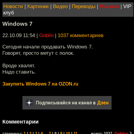
Новости
|
Картинки
|
Видео
|
Переводы
|
Магазин
|
VIP
клуб
Windows 7
22.10.09 11:54
|
Goblin
|
1037 комментариев
Сегодня начали продавать Windows 7.
Говорят, просто метут с полок.
Вроде хвалят.
Надо ставить.
Закупить Windows 7 на OZON.ru
Подписывайся на канал в
Дзен
Комментарии
cтраницы:
1
|
2
|
3
|
4
...
7
| 8 |
9
|
10
|
11
всего: 1037,
Goblin
: 3