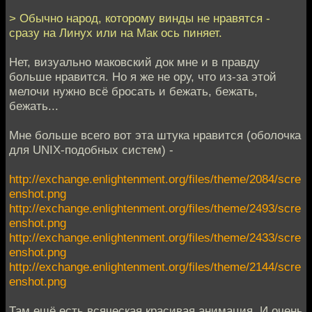
> Обычно народ, которому винды не нравятся -
сразу на Линух или на Мак ось пиняет.
Нет, визуально маковский док мне и в правду
больше нравится. Но я же не ору, что из-за этой
мелочи нужно всё бросать и бежать, бежать,
бежать...
Мне больше всего вот эта штука нравится (оболочка
для UNIX-подобных систем) -
http://exchange.enlightenment.org/files/theme/2084/scre
enshot.png
http://exchange.enlightenment.org/files/theme/2493/scre
enshot.png
http://exchange.enlightenment.org/files/theme/2433/scre
enshot.png
http://exchange.enlightenment.org/files/theme/2144/scre
enshot.png
Там ещё есть всяческая красивая анимация. И очень