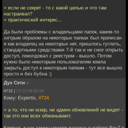
> если не секрет - то с какой целью и что там
настраивал?
> практический интерес...
Да были проблемы с владельцами папок, каким-то
хитрым образом на некоторых папках был прописан
я как владелец на некоторых нет, пришлось гуглить,
стандартными средствами 7-й так и не смог открыть
доступ, поколдовал с реестром - вышло. Потом
нужно было некоторым пользователям компа
закрыть доступ к некоторым папкам - тут все вышло
просто и без бубна :)
Дух Сети
»
#732 |
23.10.09 00:09
Кому: Expertis,
#724
> а то, что ни юзер, ни админ обновлений не видят -
так это они всех обманывают.
Комрад, я как админ увидел разницу в работе Вин7 в