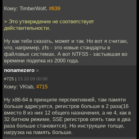
Кому: TimberWolf,
#639
> Это утверждение не соответствует
действительности.
Ну как тебе сказать, может и так. Но вот я считаю,
что, например, zfs - это новые стандарты в
файловых системах. А вот NTFS5 - застывшая во
времени поделка из 2000 года.
nonamezero
»
#725 |
23.10.09 00:00
Кому: VKlab,
#715
Ну x86-64 в принципе перспективней, там памяти
больше адресуется, регистров больше в 2 раза(16
вместо 8 из них 12 общего назначения, а не 4, как в
32 битном режиме, SSE регистров опять таки в два
раза больше становится). Но инструкции толще,
нагрузка на память больше.