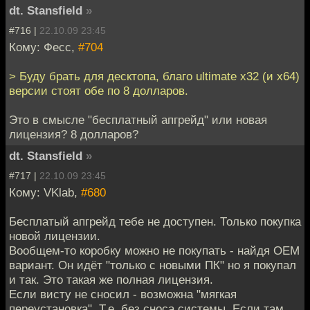
dt. Stansfield
»
#716 |
22.10.09 23:45
Кому: Фесс,
#704
> Буду брать для десктопа, благо ultimate x32 (и х64)
версии стоят обе по 8 долларов.
Это в смысле "бесплатный апгрейд" или новая
лицензия? 8 долларов?
dt. Stansfield
»
#717 |
22.10.09 23:45
Кому: VKlab,
#680
Бесплатый апгрейд тебе не доступен. Только покупка
новой лицензии.
Вообщем-то коробку можно не покупать - найдя OEM
вариант. Он идёт "только с новыми ПК" но я покупал
и так. Это такая же полная лицензия.
Если висту не сносил - возможна "мягкая
переустановка". Т.е. без сноса системы. Если там