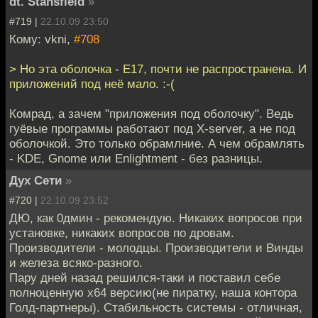
dt. Stansfield
»
#719 |
22.10.09 23:50
Кому: vkni,
#708
> Но эта оболочка - E17, почти не распространена. И
приложений под неё мало. :-(
Комрад, а зачем "приложения под оболочку". Ведь
гуёвые программы работают под X-server, а не под
оболочкой. Это только обрамлние. А чем обрамлять
- KDE, Gnome или Enlightment - без разницы.
Дух Сети
»
#720 |
22.10.09 23:52
ДЮ, как 0дмин - рекомендую. Никаких вопросов при
установке, никаких вопросов по дровам.
Производители - молодцы. Производители и Винды
и железа всяко-разного.
Пару дней назад решился-таки и поставил себе
полноценную х64 версию(не пиратку, наша контора
Голд-партнеры). Стабильность системы - отличная,