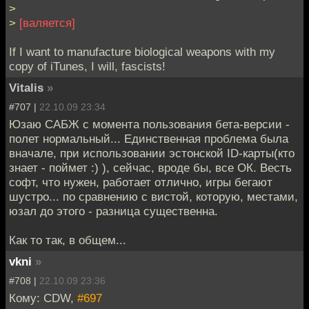
>
>
[валяется]
If I want to manufacture biological weapons with my
copy of iTunes, I will, fascists!
Vitalis
»
#707 |
22.10.09 23:34
Юзаю САБЖ с момента пользования бета-версии -
полет нормальный... Единственная проблема была
вначале, при использовании эстонской ID-карты(кто
знает - поймет :) ), сейчас, вроде бы, все ОК. Весть
софт, что нужен, работает отлично, игры бегают
шустро... по сравнению с вистой, которую, местами,
юзал до этого - разница существенна.
Как то так, в общем...
vkni
»
#708 |
22.10.09 23:36
Кому: CDW,
#697