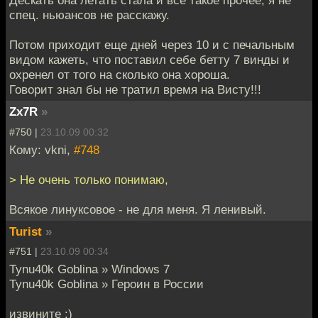
Дескать она летать стала и все такое прочее, я не
спец. ньюансов не расскажу.
Потом приходит еще дней через 10 и с печальным
видом кажеть, что поставил себе бетту 7 винды и
охренел от того на сколько она хороша.
Говорит знал бы не тратил время на Висту!!!
Zx7R
»
#750 |
23.10.09 00:32
Кому: vkni,
#748
> Не очень только понимаю,
Всякое линуксовое - не для меня. Я ленивый.
Turist
»
#751 |
23.10.09 00:34
Tynu40k Goblina » Windows 7
Tynu40k Goblina » Героин в России
извините :)