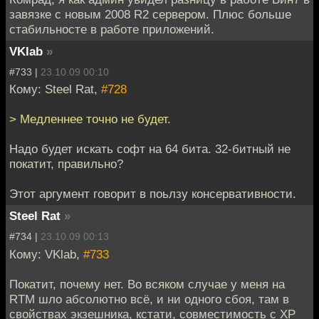
завязке с новым 2008 R2 сервером. Плюс больше
стабильносте в работе приложений.
VKlab
»
#733 |
23.10.09 00:10
Кому: Steel Rat,
#728
> Медленнее точно не будет.
Надо будет искать софт на 64 бита. 32-битный не
покатит, правильно?
Этот аргумент говорит в поьлзу консервативности.
Steel Rat
»
#734 |
23.10.09 00:13
Кому: VKlab,
#733
Покатит, почему нет. Во всяком случае у меня на
RTM шло абсолютно всё, и ни одного сбоя, там в
свойствах экзешника, кстати, совместимость с ХР