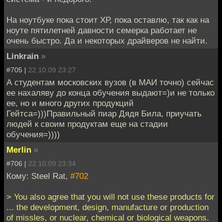
На ноутбуке пока стоит ХР, пока оставлю, так как на
ноуте пятилетней давности семерка работает не
очень быстро. Да и некоторых драйверов не найти.
Linkrain
»
#705 |
22.10.09 23:27
А студентам московских вузов (в МАИ точно) сейчас
ее нахаляву до конца обучения выдают=)и не только
ее, но и много других продукций
Гейтса=)))Правильный пиар Дядя Била, приучать
людей к своим продуктам еще на стадии
обучения=))))
Merlin
»
#706 |
22.10.09 23:34
Кому: Steel Rat,
#702
> You also agree that you will not use these products for
... the development, design, manufacture or production
of missles, or nuclear, chemical or biological weapons.