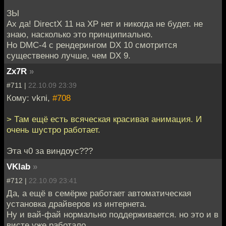
ЗЫ
Ах да! DirectX 11 на ХР нет и никогда не будет. не
знаю, насколько это принципиально.
Но DMC-4 с рендерингом DX 10 смотрится
существенно лучше, чем DX 9.
Zx7R
»
#711 |
22.10.09 23:39
Кому: vkni,
#708
> Там ещё есть всяческая красивая анимация. И
очень шустро работает.
Эта ч0 за виндоус???
VKlab
»
#712 |
22.10.09 23:41
Да, а ещё в семёрке работает автоматическая
установка драйверов из интернета.
Ну и вай-фай нормально поддерживается. но это и в
висте уже работало.