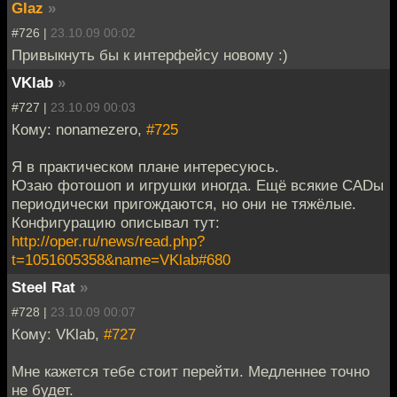
Glaz
»
#726 |
23.10.09 00:02
Привыкнуть бы к интерфейсу новому :)
VKlab
»
#727 |
23.10.09 00:03
Кому: nonamezero,
#725
Я в практическом плане интересуюсь.
Юзаю фотошоп и игрушки иногда. Ещё всякие CADы
периодически пригождаются, но они не тяжёлые.
Конфигурацию описывал тут:
http://oper.ru/news/read.php?
t=1051605358&name=VKlab#680
Steel Rat
»
#728 |
23.10.09 00:07
Кому: VKlab,
#727
Мне кажется тебе стоит перейти. Медленнее точно
не будет.