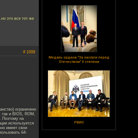
.но это все тот же
# 1009
Медаль ордена "За заслуги перед
Отечеством" II степени
анство) ограничено
, так и BIOS, ROM,
. Поэтому на
РВИО
ации используется
вно имеет свои
пользовать 64-