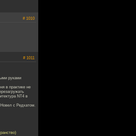
# 1010
# 1011
ивыми руками
ня в практике не
перезагружать
хитектура NT4 в
 Новел с Редхатом.
транство)