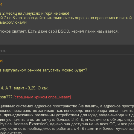
94
 2 месяц на линуксях и горя не знаю!
й 7 не была..а она действительно очень хороша по сравнению с вистой..
 макроглюками!
люков хватает. Есть даже свой BSOD, кернел паник называется.
05:57
04
 в виртуальном режиме запустить можно будет?
4. А 7, видит - 3,25. О как.
тров???
[страшным криком спрашивает]
ционных системах адресное пространство (не память, а адресное простр
ресное пространство занимают как непосредственно оперативная память
в, принадлежащих различным устройствам для нужд ввода-вывода и т.д
ивную память и остается чуть больше 3 гб. Для частичного обхода ситу
hysical Address Extension), однако она доступна не на всех ОС, и все ра
ому, если есть необходимость работать с 4 гб памяти и более, лучше ис
ную систему.