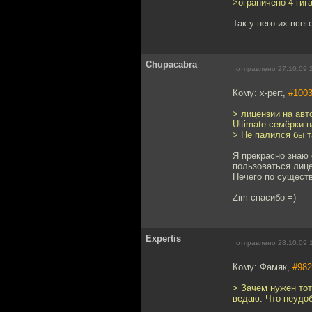
>ограничено 4 гиг
Так у него их всег
Chupacabra
отправлено 27.10.09 
Кому: x-pert,
#100
> лицензии на ав
Ultimate семёрки 
> Не палился бы т
Я прекрасно знаю 
пользоваться лице
Нечего по существ
Zim спасибо =)
Expertis
отправлено 28.10.09 
Кому: Фамяк,
#982
> Зачем нужен тота
ведаю. Что неудоб