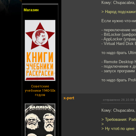
Кому: Chupacabra
Магазин
> Народ подскажит
Если нужно что-ни
- переключение м
- BitLocker (шифр
- AppLocker (упр
- Virtual Hard Disk
то надо брать Ulti
- Remote Desktop 
- подключение к 
- запуск программ
то надо брать Prof
Советские
учебники 1940-50х
годов
x-pert
отправлено 26.10.09 
Кому: Chupacabra
> Требования: Раб
>
> Ну чтоб по цене