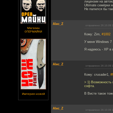
лицензии на авто
Ultimate семёрки 
Не палился бы та
Alec_Z
отправлено 26.10.09 
Магазин
ОПЕРМАЙКИ
Кому: Zim,
#1002
У меня Windows 7
Я надеюсь - ХР в
Alec_Z
отправлено 26.10.09 
Кому: crusader1,
#
> 1) Возможность 
софта.
В Висте такое тож
Империя ножей
Alec_Z
отправлено 26.10.09 