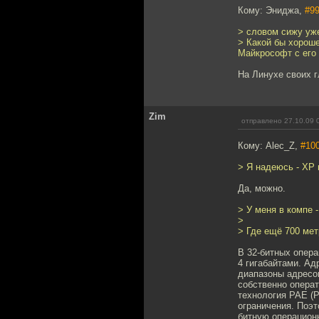
Кому: Эниджа,
#9
> словом сижу уже
> Какой бы хороше
Майкрософт с его
На Линухе своих г
Zim
отправлено 27.10.09 
Кому: Alec_Z,
#10
> Я надеюсь - ХР
Да, можно.
> У меня в компе - 
>
> Где ещё 700 ме
В 32-битных опера
4 гигабайтами. Ад
диапазоны адресо
собственно операт
технология PAE (P
ограничения. Поэт
битную операцион