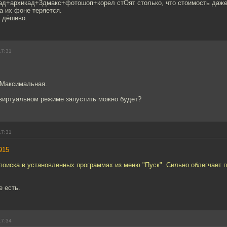
кад+архикад+3дмакс+фотошоп+корел стОят столько, что стоимость даже
на их фоне теряется.
к дёшево.
17:31
 Максимальная.
 виртуальном режиме запустить можно будет?
17:31
915
поиска в установленных программах из меню "Пуск". Сильно облегчает 
е есть.
17:34