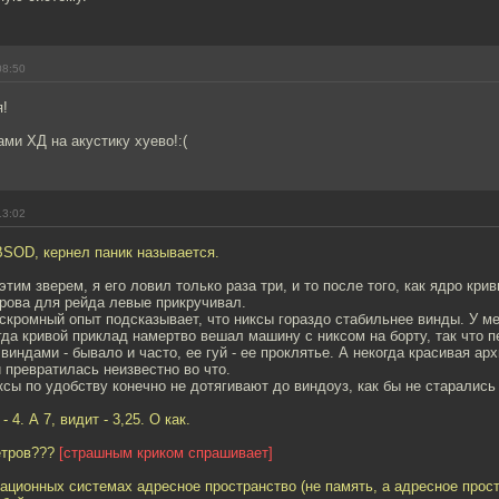
08:50
я!
ами ХД на акустику хуево!:(
13:02
BSOD, кернел паник называется.
этим зверем, я его ловил только раза три, и то после того, как ядро кр
рова для рейда левые прикручивал.
скромный опыт подсказывает, что никсы гораздо стабильнее винды. У ме
гда кривой приклад намертво вешал машину с никсом на борту, так что 
виндами - бывало и часто, ее гуй - ее проклятье. А некогда красивая ар
й превратилась неизвестно во что.
ксы по удобству конечно не дотягивают до виндоуз, как бы не старались
 4. А 7, видит - 3,25. О как.
етров???
[страшным криком спрашивает]
ационных системах адресное пространство (не память, а адресное прос