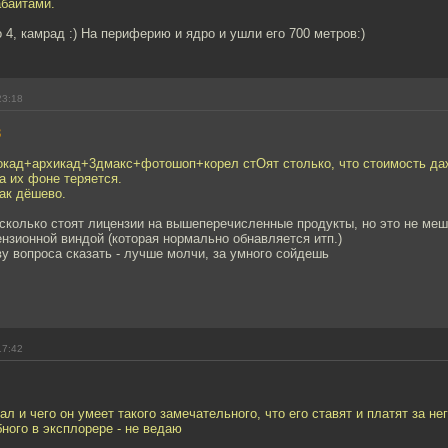
абайтами.
о 4, камрад :) На периферию и ядро и ушли его 700 метров:)
23:18
3
токад+архикад+3дмакс+фотошоп+корел стОят столько, что стоимость да
на их фоне теряется.
ак дёшево.
сколько стоят лицензии на вышеперечисленные продукты, но это не ме
нзионной виндой (которая нормально обнавляется итп.)
у вопроса сказать - лучше молчи, за умного сойдешь
17:42
л и чего он умеет такого замечательного, что его ставят и платят за нег
ного в эксплорере - не ведаю