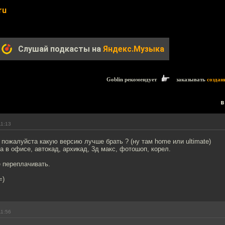
ru
Слушай подкасты на
Яндекс.Музыка
Goblin рекомендует
заказывать
создан
в
11:13
пожалуйста какую версию лучше брать ? (ну там home или ultimate)
а в офисе, автокад, архикад, 3д макс, фотошоп, корел.
е переплачивать.
=)
11:56