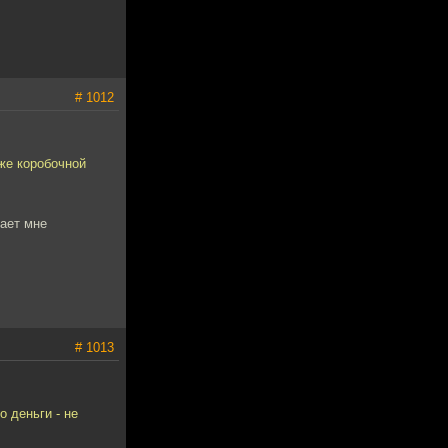
# 1012
же коробочной
шает мне
# 1013
о деньги - не