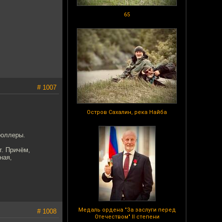
65
# 1007
Остров Сахалин, река Найба
роллеры.
т. Причём,
ная,
Медаль ордена "За заслуги перед
# 1008
Отечеством" II степени