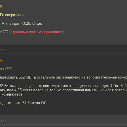
0
Гб оперативки.
 А 7, видит - 3,25. О как.
ов???
[страшным криком спрашивает]
18:13
06
тров???
видеокарта 512 МБ, а остальное распределено на вспомогательные конт
 32-битных операционных системах имеются адреса только для 4 Гигабай
аю, под 4 ГБ понимается не только оперативная память, но и вся осталь
 компьютере.
од - ставить 64-битную ОС.
19:18