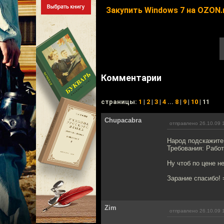
Закупить Windows 7 на OZON.
Комментарии
cтраницы:
1
|
2
|
3
|
4
...
8
|
9
|
10
| 11
Chupacabra
отправлено 26.10.09 
Народ подскажите 
Требования: Работ
Ну чтоб по цене н
Зарание спасибо! 
Zim
отправлено 26.10.09 