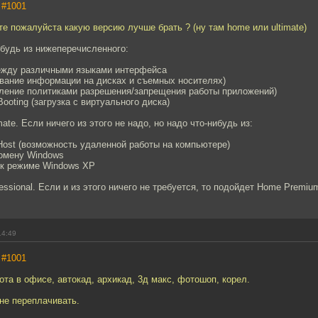
,
#1001
е пожалуйста какую версию лучше брать ? (ну там home или ultimate)
будь из нижеперечисленного:
ежду различными языками интерфейса
ование информации на дисках и съемных носителях)
авление политиками разрешения/запрещения работы приложений)
 Booting (загрузка с виртуального диска)
mate. Если ничего из этого не надо, но надо что-нибудь из:
Host (возможность удаленной работы на компьютере)
домену Windows
 к режиме Windows XP
essional. Если и из этого ничего не требуется, то подойдет Home Premiu
14:49
,
#1001
ота в офисе, автокад, архикад, 3д макс, фотошоп, корел.
 не переплачивать.