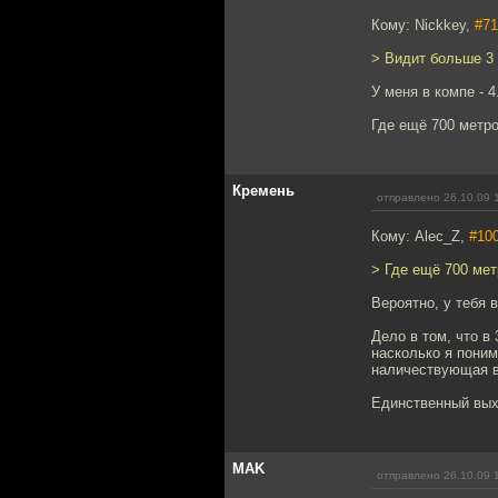
Кому: Nickkey,
#71
> Видит больше 3 
У меня в компе - 4.
Где ещё 700 метр
Кремень
отправлено 26.10.09 
Кому: Alec_Z,
#10
> Где ещё 700 ме
Вероятно, у тебя 
Дело в том, что в
насколько я поним
наличествующая в
Единственный вых
MAK
отправлено 26.10.09 