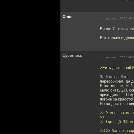
Olnis
отправлено 27.10.09 
Винда 7 - отлична
Вот только с дров
Cyberness
отправлено 27.10.09 
>Есть даже свой 
За 6 лет работы с 
пересобирал, да д
В остальном, мой 
было ситауций, ко
приходилось. Под 
погоне за красото
Но на десктопе ни
>> У меня в компе -
>>
>> Где ещё 700 м
>В 32-битных опер