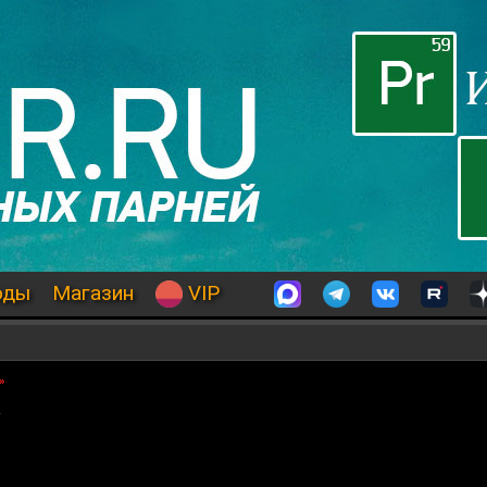
оды
Магазин
VIP
»
.