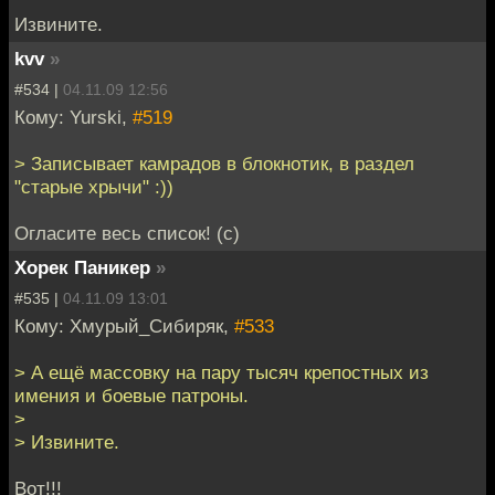
Извините.
kvv
»
#534 |
04.11.09 12:56
Кому: Yurski,
#519
> Записывает камрадов в блокнотик, в раздел
"старые хрычи" :))
Огласите весь список! (с)
Хорек Паникер
»
#535 |
04.11.09 13:01
Кому: Хмурый_Сибиряк,
#533
> А ещё массовку на пару тысяч крепостных из
имения и боевые патроны.
>
> Извините.
Вот!!!