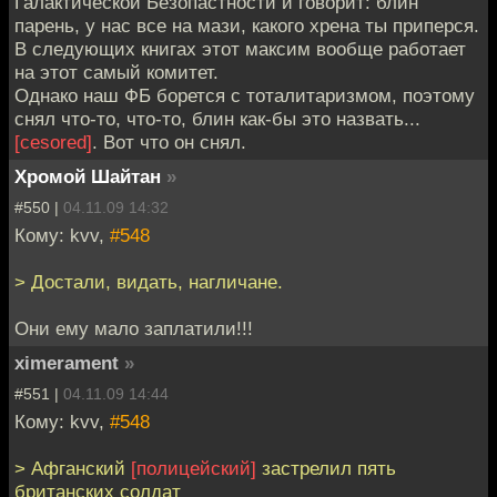
Галактической Безопастности и говорит: блин
парень, у нас все на мази, какого хрена ты приперся.
В следующих книгах этот максим вообще работает
на этот самый комитет.
Однако наш ФБ борется с тоталитаризмом, поэтому
снял что-то, что-то, блин как-бы это назвать...
[cesored]
. Вот что он снял.
Хромой Шайтан
»
#550 |
04.11.09 14:32
Кому: kvv,
#548
> Достали, видать, нагличане.
Они ему мало заплатили!!!
ximerament
»
#551 |
04.11.09 14:44
Кому: kvv,
#548
> Афганский
[полицейский]
застрелил пять
британских солдат