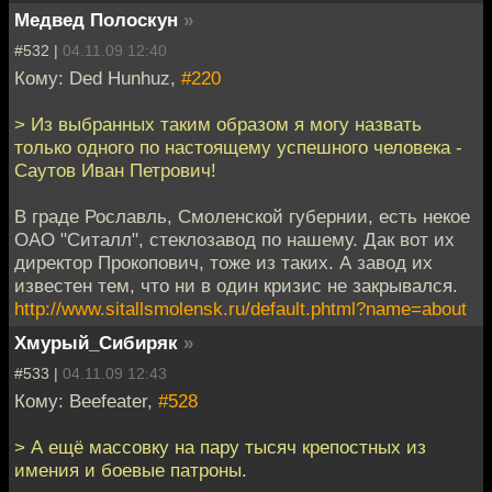
Медвед Полоскун
»
#532 |
04.11.09 12:40
Кому: Ded Hunhuz,
#220
> Из выбранных таким образом я могу назвать
только одного по настоящему успешного человека -
Саутов Иван Петрович!
В граде Рославль, Смоленской губернии, есть некое
ОАО "Ситалл", стеклозавод по нашему. Дак вот их
директор Прокопович, тоже из таких. А завод их
известен тем, что ни в один кризис не закрывался.
http://www.sitallsmolensk.ru/default.phtml?name=about
Хмурый_Сибиряк
»
#533 |
04.11.09 12:43
Кому: Beefeater,
#528
> А ещё массовку на пару тысяч крепостных из
имения и боевые патроны.