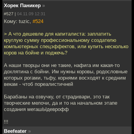
Хорек Паникер
»
#527 |
04.11.09 12:31
Кому: tuzic,
#524
> А что дешевле для капиталиста: заплатить
круглую сумму профессиональному создателю
компьютерных спецэффектов, или купить несколько
коров на бойне и поджечь?
А наши творцы они не такие, нафига им какая-то
дохлятина с бойни. Им нужны коровы, родословные
которых рогами, тьфу, корнями восходят к средним
векам - чтоб пореалистичней
Барабаны на озвучку, от страдивари, это так
творческие мелочи, да и то на начальном этапе
создания мегашЫдеврофф
!!!
Beefeater
»