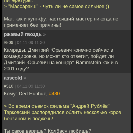
> "Массаракш" - чуть ли не самое сильное ))
Мат, как и кунг-фу, настоящий мастер никогда не
применяет без причины!
ржавый гвоздь
»
#509 |
04.11.09 11:30
Камрады, Дмитрий Юрьевич конечно сейчас в
командировке, но может кто ответит, пойдет ли
Дмитрий Юрьевич на концерт Rammstein как и в
2001 году?
asscold
»
#510 |
04.11.09 11:30
Кому: Ded Hunhuz,
#480
> Во время съемок фильма "Андрей Рублёв"
Тарковский распорядился облить несколько коров
бензином и поджечь!
Ты раков варишь? Колбасу любишь?