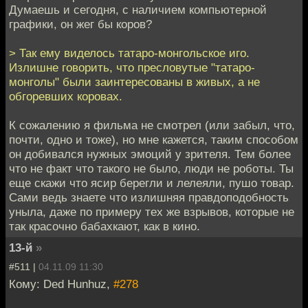
Думаешь и сегодня, с наличием компьютерной
графики, он жег бы коров?
> Так ему виделось татаро-монгольское иго.
Излишне говорить, что пресловутые "татаро-
монголы" были заинтересованы в живых, а не
обгоревших коровах.
К сожалению я фильма не смотрел (или забыл, что,
почти, одно и тоже), но мне кажется, таким способом
он добивался нужных эмоций у зрителя. Тем более
что не факт что такого не было, люди не роботы. Ты
еще скажи что ясир берегли и лелеяли, пушо товар.
Сами ведь знаете что излишняя правдоподобность
уныла, даже по примеру тех же взрывов, которые не
так красочно бабахкают, как в кино.
13-й
»
#511 |
04.11.09 11:30
Кому: Ded Hunhuz,
#278