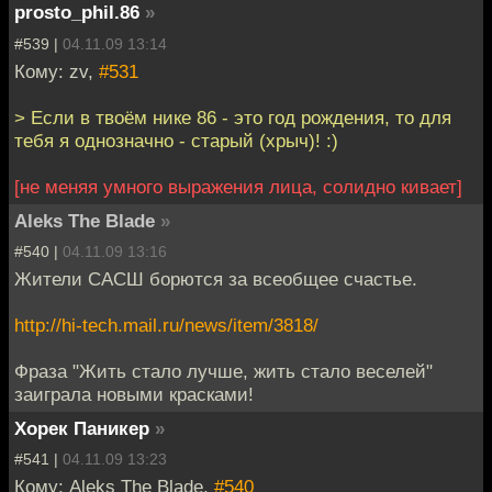
prosto_phil.86
»
#539 |
04.11.09 13:14
Кому: zv,
#531
> Если в твоём нике 86 - это год рождения, то для
тебя я однозначно - старый (хрыч)! :)
[не меняя умного выражения лица, солидно кивает]
Aleks The Blade
»
#540 |
04.11.09 13:16
Жители САСШ борются за всеобщее счастье.
http://hi-tech.mail.ru/news/item/3818/
Фраза "Жить стало лучше, жить стало веселей"
заиграла новыми красками!
Хорек Паникер
»
#541 |
04.11.09 13:23
Кому: Aleks The Blade,
#540