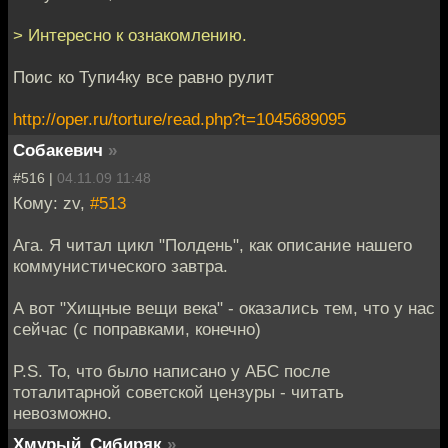
> Интересно к ознакомлению.
Поис ко Тупи4ку все равно рулит
http://oper.ru/torture/read.php?t=1045689095
Собакевич
»
#516 |
04.11.09 11:48
Кому: zv,
#513
Ага. Я читал цикл "Полдень", как описание нашего
коммунистического завтра.
А вот "Хищные вещи века" - оказались тем, что у нас
сейчас (с поправками, конечно)
P.S. То, что было написано у АБС после
тоталитарной советской цензуры - читать
невозможно.
Хмурый_Сибиряк
»