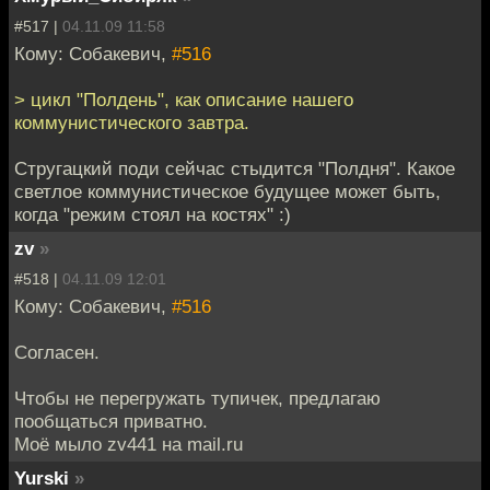
#517 |
04.11.09 11:58
Кому: Собакевич,
#516
> цикл "Полдень", как описание нашего
коммунистического завтра.
Стругацкий поди сейчас стыдится "Полдня". Какое
светлое коммунистическое будущее может быть,
когда "режим стоял на костях" :)
zv
»
#518 |
04.11.09 12:01
Кому: Собакевич,
#516
Согласен.
Чтобы не перегружать тупичек, предлагаю
пообщаться приватно.
Моё мыло zv441 на mail.ru
Yurski
»