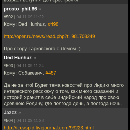
prosto_phil.86
»
#502 |
04.11.09 11:22
Кому: Ded Hunhuz,
#498
http://oper.ru/news/read.php?t=981708249
Про ссору Тарковского с Лемом :)
Ded Hunhuz
»
#503 |
04.11.09 11:24
Кому: Собакевич,
#487
Да не за что! Будет тема новостей про Индию много
интересного расскажу о том, как много сказаний и
историй хранит в себе индийский народ про свою
древнюю Родину, где полгода день, а полгода ночь.
Jazzz
»
#504 |
04.11.09 11:28
http://iceaspid.livejournal.com/93223.html