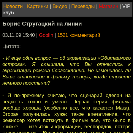
Новости
|
Картинки
|
Видео
|
Переводы
|
Магазин
|
VIP
клуб
Борис Стругацкий на линии
03.11.09 15:40
|
Goblin
|
1521 комментарий
Цитата:
- И еще один вопрос — об экранизации «Обитаемого
острова». Я слышала, что Вы отнеслись к
экранизации романа благосклонно. Не изменилось ли
Ваше отношение к фильму теперь, когда страсти
немного поостыли?
- Я по-прежнему считаю, что сценарий сделан на
редкость точно и умело. Первая серия фильма
вообще хороша (особенно все, что касается Мака).
Вторая получилась хуже: такое впечатление, что
режиссер хотел воткнуть в фильм все, что было в
книжке, — избыток информации, беспорядок, потеря
структурности... Впрочем, смотреть можно и вторую