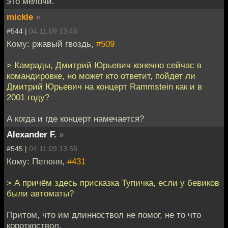
это мелочи.
mickle
»
#544 |
04.11.09 13:46
Кому: ржавый гвоздь,
#509
> Камрады, Дмитрий Юрьевич конечно сейчас в
командировке, но может кто ответит, пойдет ли
Дмитрий Юрьевич на концерт Rammstein как и в
2001 году?
А когда и где концерт намечается?
Alexander F.
»
#545 |
04.11.09 13:56
Кому: Петюня,
#431
> А причём здесь присказка Тупичка, если у бевиков
были автоматы?
Притом, что им длинноствол не помог, не то что
короткоствол.