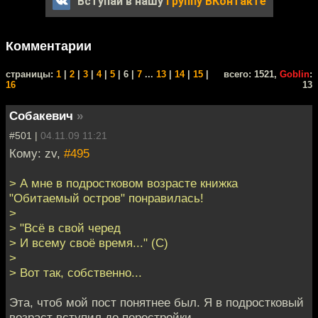
Вступай в нашу
группу ВКонтакте
Комментарии
cтраницы:
1
|
2
|
3
|
4
|
5
| 6 |
7
...
13
|
14
|
15
|
всего: 1521,
Goblin
:
16
13
Собакевич
»
#501 |
04.11.09 11:21
Кому: zv,
#495
> А мне в подростковом возрасте книжка
"Обитаемый остров" понравилась!
>
> "Всё в свой черед
> И всему своё время..." (С)
>
> Вот так, собственно...
Эта, чтоб мой пост понятнее был. Я в подростковый
возраст вступил до перестройки.