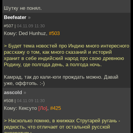
Шутку не понял.
Beefeater
»
#507 |
04.11.09 11:30
Кому: Ded Hunhuz,
#503
> Будет тема новостей про Индию много интересного
расскажу о том, как много сказаний и историй
хранит в себе индийский народ про свою древнюю
Родину, где полгода день, а полгода ночь.
Камрад, так до кали-юги прождать можно. Давай
уже, оффтопь. :-)
asscold
»
#508 |
04.11.09 11:30
Кому: Кексуто
[Ло]
,
#425
> Насколько помню, в книжках Стругарей ругань -
редкость, что отличает от остальной русской
литературы.