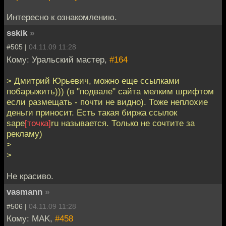
Интересно к ознакомлению.
sskik
»
#505 |
04.11.09 11:28
Кому: Уральский мастер,
#164
> Дмитрий Юрьевич, можно еще ссылками
побарыжить))) (в "подвале" сайта мелким шрифтом
если размещать - почти не видно). Тоже неплохие
деньги приносит. Есть такая биржа ссылок
sape
[точка]
ru называется. Только не сочтите за
рекламу)
>
>
Не красиво.
vasmann
»
#506 |
04.11.09 11:28
Кому: MAK,
#458