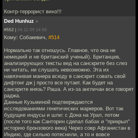
Контр-террорист винз!!!
Ded Hunhuz
»
#552 |
04.11.09 14:56
Кому: Собакевич,
#514
Нормально так отношусь. Главное, что она не
немецкий и не британский ученый). Британцев,
анализирующих тексты вед на санскрите без слез
ни читать, ни слушать невозможно. Эта их
навязчивая манера всюду в санскрит совать свой
дифтонг дж j просто все путает. Как будет на
санскрите князь? Раша. А из-за англичан все говорят
раджа.
Данные Кузьминой подтверждаются
исследованиями генетических маркеров. Вот так
будущие индусы и шли: с Дона на Урал, потом
(после того как Санторин сделал бабах и "прикрыл"
историю бронзового века) Через совр Афганистан в
Индию, где сильно потеснили, а то и вовсе