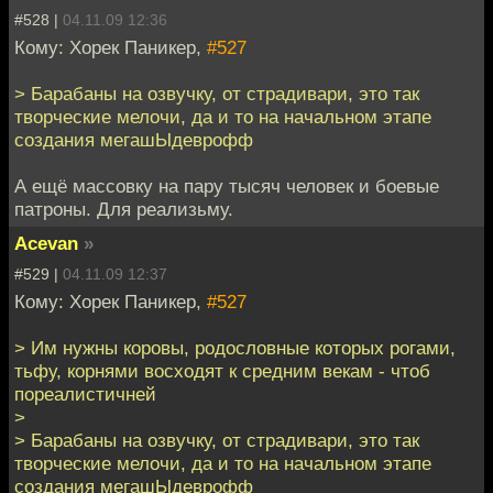
#528 |
04.11.09 12:36
Кому: Хорек Паникер,
#527
> Барабаны на озвучку, от страдивари, это так
творческие мелочи, да и то на начальном этапе
создания мегашЫдеврофф
А ещё массовку на пару тысяч человек и боевые
патроны. Для реализьму.
Acevan
»
#529 |
04.11.09 12:37
Кому: Хорек Паникер,
#527
> Им нужны коровы, родословные которых рогами,
тьфу, корнями восходят к средним векам - чтоб
пореалистичней
>
> Барабаны на озвучку, от страдивари, это так
творческие мелочи, да и то на начальном этапе
создания мегашЫдеврофф