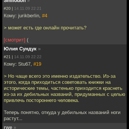
Smilodon
»
#20 |
14.11.09 22:21
Кому: jurikberlin,
#4
> может есть где онлайн прочитать?
[смотрит]
(
Юлия Сундук
»
#21 |
14.11.09 22:22
Кому: Stu67,
#19
> Но чаще всего это именно издательство. Из-за
этого, когда приходиться советовать книжки на
исторические темы, частенько приходится краснеть
из-за их дебильных названий, придуманных с целью
привлечь постороннего человека.
Теперь понятно, откуда у дебильных названий ноги
растут...
rwe
»