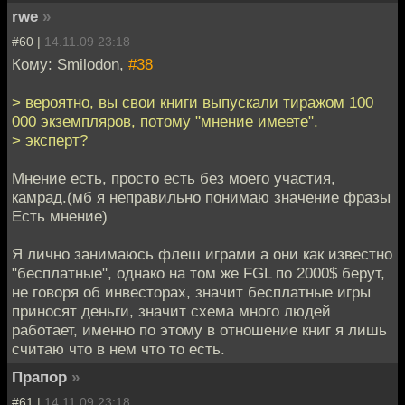
rwe
»
#60 |
14.11.09 23:18
Кому: Smilodon,
#38
> вероятно, вы свои книги выпускали тиражом 100
000 экземпляров, потому "мнение имеете".
> эксперт?
Мнение есть, просто есть без моего участия,
камрад.(мб я неправильно понимаю значение фразы
Есть мнение)
Я лично занимаюсь флеш играми а они как известно
"бесплатные", однако на том же FGL по 2000$ берут,
не говоря об инвесторах, значит бесплатные игры
приносят деньги, значит схема много людей
работает, именно по этому в отношение книг я лишь
считаю что в нем что то есть.
Прапор
»
#61 |
14.11.09 23:18