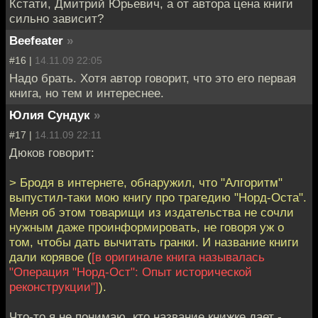
Кстати, Дмитрий Юрьевич, а от автора цена книги
сильно зависит?
Beefeater
»
#16 |
14.11.09 22:05
Надо брать. Хотя автор говорит, что это его первая
книга, но тем и интереснее.
Юлия Сундук
»
#17 |
14.11.09 22:11
Дюков говорит:
> Бродя в интернете, обнаружил, что "Алгоритм"
выпустил-таки мою книгу про трагедию "Норд-Оста".
Меня об этом товарищи из издательства не сочли
нужным даже проинформировать, не говоря уж о
том, чтобы дать вычитать гранки. И название книги
дали корявое (
[в оригинале книга называлась
"Операция "Норд-Ост": Опыт исторической
реконструкции"]
).
Что-то я не понимаю, кто название книжке дает -