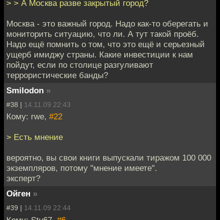
> > А Москва разве закрытый город?
Москва - это важный город. Надо как-то оберегать и
мониторить ситуацию, что ли. А тут такой проёб.
Надо ещё помнить о том, что это ещё и серьезный
ущерб имиджу страны. Какие инвестиции к нам
пойдут, если по столице разгуливают
террористические банды?
Smilodon
»
#38 |
14.11.09 22:43
Кому: rwe,
#22
> Есть мнение
вероятно, вы свои книги выпускали тиражом 100 000
экземпляров, потому "мнение имеете".
эксперт?
Ойген
»
#39 |
14.11.09 22:44
Кому: Stu67,
#6