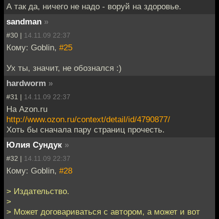
А так да, ничего не надо - воруй на здоровье.
sandman
»
#30 |
14.11.09 22:37
Кому: Goblin,
#25
Ух ты, значит, не обознался :)
hardworm
»
#31 |
14.11.09 22:37
На Azon.ru
http://www.ozon.ru/context/detail/id/4790877/
Хоть бы сначала пару страниц прочесть.
Юлия Сундук
»
#32 |
14.11.09 22:37
Кому: Goblin,
#28
> Издательство.
>
> Может договариваться с автором, а может и вот