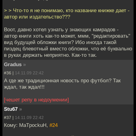
> > Что-то я не понимаю, кто название книжке дает -
автор или издательство???
Воот, давно хотел узнать у знающих камрадов -
автор книги хоть как-то может, ммм, "редактировать"
вид будущей обложки книги? Ибо иногда такой
пиздец блевотный вместо обложки, что её буквально
в руках держать неприятно. Как-то так.
Gradus
»
#36 |
14.11.09 22:42
А где же традиционная новость про футбол? Так
ждал, так ждал!!!
[чешет репу в недоумении]
Stu67
»
#37 |
14.11.09 22:42
Кому: MaTpockuH,
#24