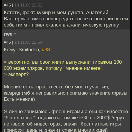
#45 |
14.11.09 22:52
Кстати, факт: кумир и мем рунета, Анатолий
Вассерман, имел непосредственное отношение к тем
событиям - привлекался в аналитическую группу.
rwe
»
#46 |
14.11.09 22:54
Кому: Smilodon,
#38
> вероятно, вы свои книги выпускали тиражом 100
000 экземпляров, потому "мнение имеете".
> эксперт?
Мнение есть, просто есть без моего участия,
камрад.(мб я неправильно понимаю значение фразы
Есть мнение)
Я лично занимаюсь флеш играми а они как известно
"бесплатные", однако на том же FGL по 2000$ берут,
не говоря об инвесторах, значит бесплатные игры
приносят деньги, значит схема много людей