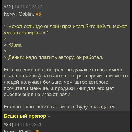
#22 |
14.11.09 22:22
Кому: Goblin,
#5
> может есть где онлайн прочитать?ктонибуть может
уже отсканировал?
>
> Юрик.
>
> Деньги надо платить автору, он работал.
Есть мнение(не проверял, но думаю что оно имеет
право на жизнь), что автор которого прочитали много
людей получает больше, чем автор которого
прочитали меньше, а продажи книг для его мат
обеспечения не играют роли.
Если кто просветит так ли это, буду благодарен.
Бешеный прапор
»
#23 |
14.11.09 22:28
Кому: Stu67,
#6