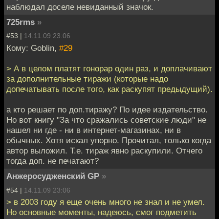
наблюдал доселе невиданный значок.
725rms
»
#53 |
14.11.09 23:06
Кому: Goblin,
#29
> А в целом платят гонорар один раз, и доплачивают
за дополнительные тиражи (которые надо
допечатывать после того, как раскупят предыдущий).
а кто решает по доп.тиражу? По идее издательство.
Но вот книгу "За что сражались советские люди" не
нашел ни где - ни в интернет-магазинах, ни в
обычных. Хотя искал упорно. Прочитал, только когда
автор выложил. Т.е. тираж явно раскупили. Отчего
тогда доп. не печатают?
Анжеросудженский GP
»
#54 |
14.11.09 23:06
> в 2003 году я еще очень много не знал и не умел.
Но основные моменты, надеюсь, смог подметить