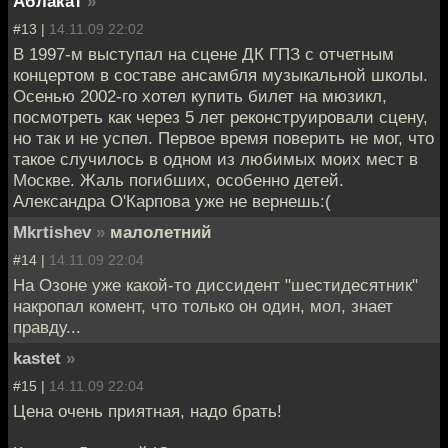
Аблакат
»
#13 |
14.11.09 22:02
В 1997-м выступал на сцене ДК ГПЗ с отчетным
концертом в составе ансамбля музыкальной школы.
Осенью 2002-го хотел купить билет на мюзикл,
посмотреть как через 5 лет реконструировали сцену,
но так и не успел. Первое время поверить не мог, что
такое случилось в одном из любимых моих мест в
Москве. Жаль погибших, особенно детей.
Александра О'Карпова уже не вернешь:(
Mkrtishev
»
малолетний
#14 |
14.11.09 22:04
На Озоне уже какой-то диссидент "шестидесятник"
накропал комент, что только он один, мол, знает
правду...
kastet
»
#15 |
14.11.09 22:04
Цена очень приятная, надо брать!