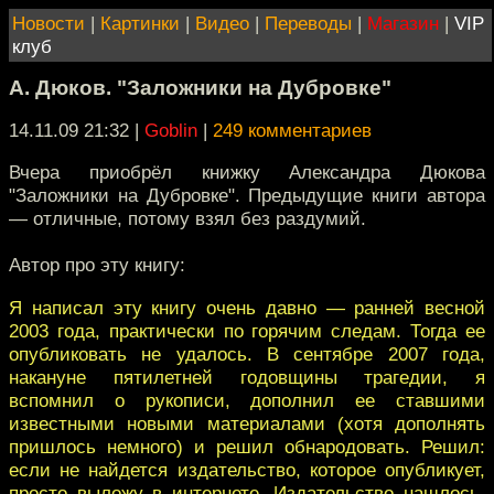
Новости
|
Картинки
|
Видео
|
Переводы
|
Магазин
|
VIP
клуб
А. Дюков. "Заложники на Дубровке"
14.11.09 21:32
|
Goblin
|
249 комментариев
Вчера приобрёл книжку Александра Дюкова
"Заложники на Дубровке". Предыдущие книги автора
— отличные, потому взял без раздумий.
Автор про эту книгу:
Я написал эту книгу очень давно — ранней весной
2003 года, практически по горячим следам. Тогда ее
опубликовать не удалось. В сентябре 2007 года,
накануне пятилетней годовщины трагедии, я
вспомнил о рукописи, дополнил ее ставшими
известными новыми материалами (хотя дополнять
пришлось немного) и решил обнародовать. Решил:
если не найдется издательство, которое опубликует,
просто выложу в интернете. Издательство нашлось,