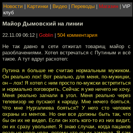
Новости
|
Картинки
|
Видео
|
Переводы
|
Магазин
|
VIP
клуб
Майор Дымовский на линии
22.11.09 06:12
|
Goblin
|
504 комментария
Не так давно в сети отжигал товарищ майор с
разоблачениями. Хотел встречаться с Путиным и всё
такое. А тут вдруг расхотел:
Путина я больше не считаю нормальным мужиком.
Он реально лох! Вот реально, для меня, по-мужицки,
он – лох! Я хотел с ним просто по-мужски встретиться
и нормально поговорить. Сейчас я уже ничего не хочу.
Меня реально загнали в угол. Меня реально через
телевизор не пускают к народу. Мне нечего бояться.
Что мне Нургалиева бояться? У него сто человек
охраны из ментов. Но они все должны быть так, что
бы он их не видел. Если он хоть кого-то из них видит,
он их сразу увольняет. Я знаю случаи, когда пацанов
реально увольняли, потому что он их замечал. Я сам