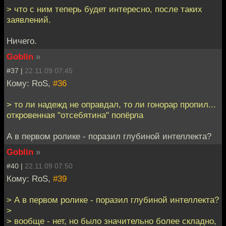
> что с ним теперь будет интересно, после таких
заявлений.
Ничего.
Goblin
»
#37 |
22.11.09 07:45
Кому: RoS,
#36
> то ли надежд не оправдал, то ли гонорар пропил...
откровенная "отсебятина" попёрла
А в первом ролике - поразил глубиной интеллекта?
Goblin
»
#40 |
22.11.09 07:50
Кому: RoS,
#39
> А в первом ролике - поразил глубиной интеллекта?
>
> вообще - нет, но было значительно более складно,