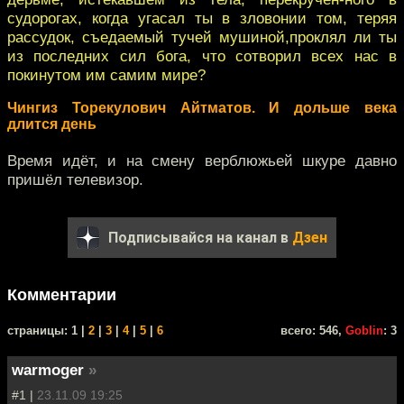
судорогах, когда угасал ты в зловонии том, теряя
рассудок, съедаемый тучей мушиной,проклял ли ты
из последних сил бога, что сотворил всех нас в
покинутом им самим мире?
Чингиз Торекулович Айтматов. И дольше века
длится день
Время идёт, и на смену верблюжьей шкуре давно
пришёл телевизор.
Подписывайся на канал в
Дзен
Комментарии
cтраницы: 1 |
2
|
3
|
4
|
5
|
6
всего: 546,
Goblin
: 3
warmoger
»
#1 |
23.11.09 19:25