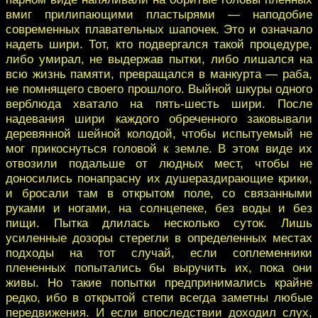
вмиг прилипающими пластырями — наподобие
современных плавательных шапочек. Это и означало
надеть шири. Тот, кто подвергался такой процедуре,
либо умирал, не выдержав пытки, либо лишался на
всю жизнь памяти, превращался в манкурта — раба,
не помнящего своего прошлого. Выйной шкуры одного
верблюда хватало на пять-шесть шири. После
надевания шири каждого обреченного заковывали
деревянной шейной колодой, чтобы испытуемый не
мог прикоснуться головой к земле. В этом виде их
отвозили подальше от людных мест, чтобы не
доносились понапрасну их душераздирающие крики,
и бросали там в открытом поле, со связанными
руками и ногами, на солнцепеке, без воды и без
пищи. Пытка длилась несколько суток. Лишь
усиленные дозоры стерегли в определенных местах
подходы на тот случай, если соплеменники
плененных попытались бы выручить их, пока они
живы. Но такие попытки предпринимались крайне
редко, ибо в открытой степи всегда заметны любые
передвижения. И если впоследствии доходил слух,