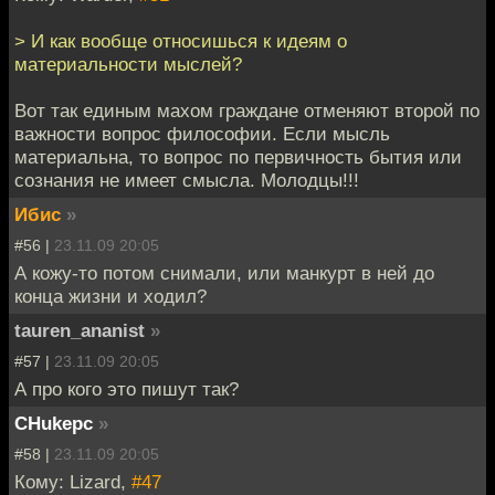
> И как вообще относишься к идеям о
материальности мыслей?
Вот так единым махом граждане отменяют второй по
важности вопрос философии. Если мысль
материальна, то вопрос по первичность бытия или
сознания не имеет смысла. Молодцы!!!
Ибис
»
#56 |
23.11.09 20:05
А кожу-то потом снимали, или манкурт в ней до
конца жизни и ходил?
tauren_ananist
»
#57 |
23.11.09 20:05
А про кого это пишут так?
CHukepc
»
#58 |
23.11.09 20:05
Кому: Lizard,
#47