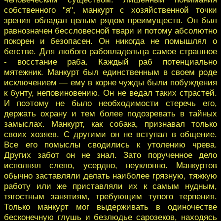
собственного "я", манкурт с хозяйственной точки
зрения обладал целым рядом преимуществ. Он был
равнозначен бессловесной твари и потому абсолютно
покорен и безопасен. Он никогда не помышлял о
бегстве. Для любого рабовладельца самое страшное
- восстание раба. Каждый раб потенциально
мятежник. Манкурт был единственным в своем роде
исключением — ему в корне чужды были побуждения
к бунту, неповиновению. Он не ведал таких страстей.
И поэтому не было необходимости стеречь его,
держать охрану и тем более подозревать в тайных
замыслах. Манкурт, как собака, признавал только
своих хозяев. С другими он не вступал в общение.
Все его помыслы сводились к утолению чрева.
Других забот он не знал. Зато порученное дело
исполнял слепо, усердно, неуклонно. Манкуртов
обычно заставляли делать наиболее грязную, тяжкую
работу или же приставляли их к самым нудным,
тягостным занятиям, требующим тупого терпения.
Только манкурт мог выдерживать в одиночестве
бесконечную глушь и безлюдье сарозеков, находясь