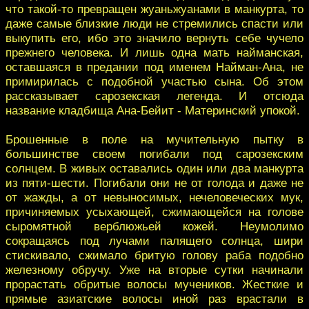
что такой-то превращен жуаньжуанами в манкурта, то
даже самые близкие люди не стремились спасти или
выкупить его, ибо это значило вернуть себе чучело
прежнего человека. И лишь одна мать найманская,
оставшаяся в предании под именем Найман-Ана, не
примирилась с подобной участью сына. Об этом
рассказывает сарозекская легенда. И отсюда
название кладбища Ана-Бейит - Материнский упокой.
Брошенные в поле на мучительную пытку в
большинстве своем погибали под сарозекским
солнцем. В живых оставались один или два манкурта
из пяти-шести. Погибали они не от голода и даже не
от жажды, а от невыносимых, нечеловеческих мук,
причиняемых усыхающей, сжимающейся на голове
сыромятной верблюжьей кожей. Неумолимо
сокращаясь под лучами палящего солнца, шири
стискивало, сжимало бритую голову раба подобно
железному обручу. Уже на вторые сутки начинали
прорастать обритые волосы мучеников. Жесткие и
прямые азиатские волосы иной раз врастали в