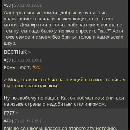
#38 |
23.11.09 19:51
Альтернативные зомби -добрые и пушистые,
уважающие хозяина и не желающие съесть его
мозги. Демократия в своих лабораториях пошла не
тем путем,надо было у тюрков спросить "как?" Хотя
тоже самое и имеем без бритья голов и камельских
шкур.
BECTHuK
»
#39 |
23.11.09 19:51
Кому: Imort,
#20
> Мол, если бы он был настоящий патриот, то писал
бы строго на казахском!
Ну по-любому не пацан. Как он посмел изъясниться
на языке страны с недобитым сталинизмом.
F777
»
#40 |
23.11.09 19:51
помню со школы, класса со второго эту историю,