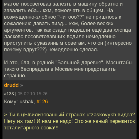
матом посоветовав залезть в машину обратно и
завалить еба... кхм, помолчать в общем. На
возмущенно-злобное "Читооо??" не пришлось к
сожалению давать пизд... кхм, более веских
аргументов, так как сзади подошли ещё два хлопца
ласково посоветовавших водиле немедленно
приступить к указанным советам, что он (интересно
почему вдруг???) немедленно сделал.
И это, бля, в родной "Бальшой дярёвне". Масштабы
такого беспредела в Москве мне представить
страшно.
drudd
»
#133 |
05.02.10 15:26
Кому: ushak,
#126
> Ты в цЫвилизованный странах utzaskovykh видел?
Нету их там! И нам не надо! Это же явный пережиток
тоталитарного совка!!!