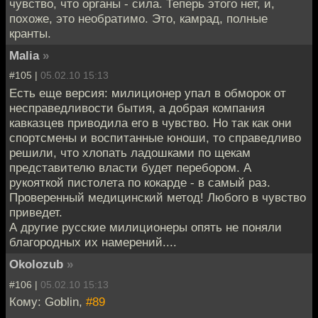
чувство, что органы - сила. Теперь этого нет, и,
похоже, это необратимо. Это, камрад, полные
кранты.
Malia
»
#105 |
05.02.10 15:13
Есть еще версия: милиционер упал в обморок от
несправедливости бытия, а добрая компания
кавказцев приводила его в чувство. Но так как они
спортсмены и воспитанные юноши, то справедливо
решили, что хлопать ладошками по щекам
представителю власти будет перебором. А
рукояткой пистолета по кокарде - в самый раз.
Проверенный медицинский метод! Любого в чувство
приведет.
А другие русские милиционеры опять не поняли
благородных их намерений....
Okolozub
»
#106 |
05.02.10 15:13
Кому: Goblin,
#89