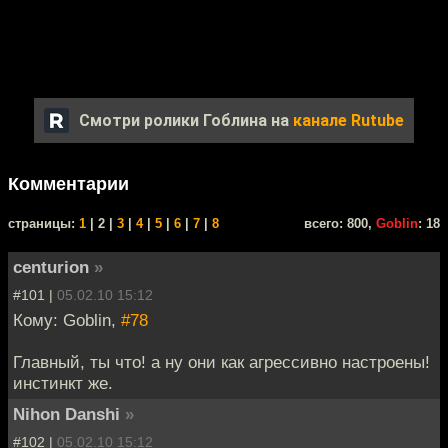
Смотри ролики Гоблина на
канале Rutube
Комментарии
cтраницы:
1
| 2 |
3
|
4
|
5
|
6
|
7
|
8
всего: 800,
Goblin
: 18
centurion
»
#101 |
05.02.10 15:12
Кому: Goblin,
#78
Главный, ты что! а ну они как агрессивно настроены!
инстинкт же.
Nihon Danshi
»
#102 |
05.02.10 15:12