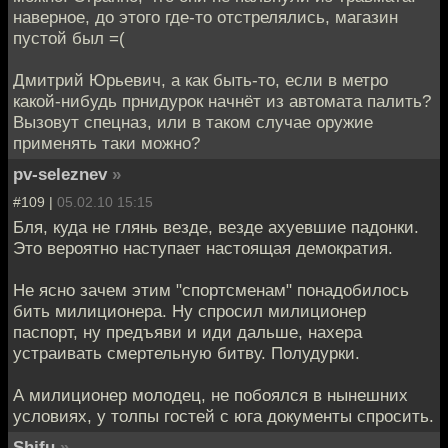
наверное, до этого где-то отстрелялись, магазин
пустой был =(
Дмитрий Юрьевич, а как быть-то, если в метро
какой-нибудь прнидурок начнёт из автомата палить?
Вызовут спецназ, или в таком случае оружие
применять таки можно?
pv-seleznev
»
#109 |
05.02.10 15:15
Бля, куда не глянь везде, везде ахуевшие падонки.
Это вероятно наступает настоящая демократия.
Не ясно зачем этим "спортсменам" понадобилось
бить милиционера. Ну спросил милиционер
паспорт, ну предъяви и иди дальше, нахера
устраивать смертельную битву. Полудурки.
А милиционер молодец, не побоялся в нынешних
условиях, у толпы гостей с юга документы спросить.
Shifu
»