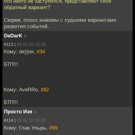
что никто не заступился, представляют себе
обратный вариант?
Скорее, плохо знакомы с худшими вариантами
развития событий.
DeDarK
»
#113 |
05.02.10 15:15
Кому: de}{ter,
#34
БТП!!!
Кому: AveRRo,
#82
БТП!!!
Просто Изя
»
#114 |
05.02.10 15:15
Кому: Глав Упырь,
#99