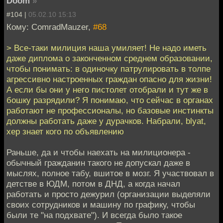
Doom
»
#104 |
05.02.10 15:13
Кому: ComradMauzer,
#68
> Все-таки милиция наша умиляет! Не надо иметь
даже диплома о законченном среднем образовании,
чтобы понимать: в одиночку патрулировать в толпе
агрессивно настроенных граждан опасно для жизни!
А если бы они у него пистолет отобрали и тут же в
бошку разрядили? Я понимаю, что сейчас в органах
работают не профессионалы, но базовые инстинкты
должны работать даже у дурачков. Набрали, blyat,
хер знает кого по объявлению
Раньше, да и чтобы наехать на милиционера -
обычный гражданин такого не допускал даже в
мыслях, полное табу, вшитое в мозг. Я участвовал в
детстве в ЮДМ, потом в ДНД, а когда начал
работать и просто дежурил (организации выделяли
своих сотрудников и машину по графику, чтобы
были те "на подхвате"). И всегда было такое