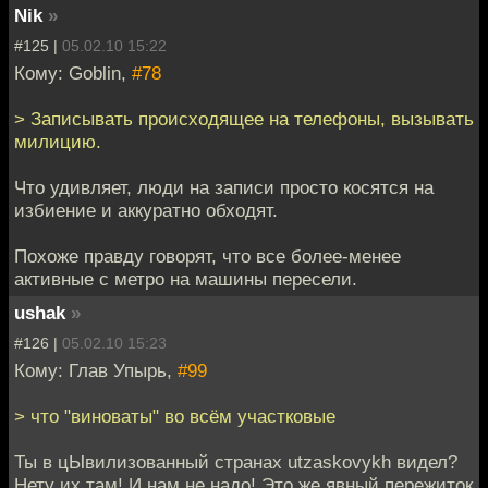
Nik
»
#125 |
05.02.10 15:22
Кому: Goblin,
#78
> Записывать происходящее на телефоны, вызывать
милицию.
Что удивляет, люди на записи просто косятся на
избиение и аккуратно обходят.
Похоже правду говорят, что все более-менее
активные с метро на машины пересели.
ushak
»
#126 |
05.02.10 15:23
Кому: Глав Упырь,
#99
> что "виноваты" во всём участковые
Ты в цЫвилизованный странах utzaskovykh видел?
Нету их там! И нам не надо! Это же явный пережиток