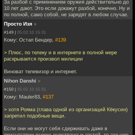
За разбой с применением оружия действительно до
10 лет дают. Это если докажут разбой, конечно. Ну и
по полной, само собой, не зарядят в любом случае.
Просто Изя
»
#149 |
05.02.10 15:31
Кому: Остап Бендер,
#139
> Плюс, по телеку и в интернете в полной мере
раскрывается произвол милиции
Виноват телевизор и интернет.
Nihon Danshi
»
#150 |
05.02.10 15:31
Кому: Mauler83,
#137
> хотя Рояма (глава одной из организаций Кёкусин)
запретил подобные вещи.
Если они не могут себя сдерживать даже в
присутствии всоких иностранных гостей, то это уже