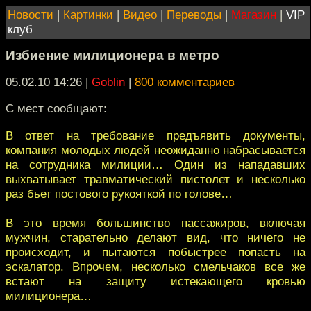
Новости
|
Картинки
|
Видео
|
Переводы
|
Магазин
|
VIP
клуб
Избиение милиционера в метро
05.02.10 14:26
|
Goblin
|
800 комментариев
С мест сообщают:
В ответ на требование предъявить документы,
компания молодых людей неожиданно набрасывается
на сотрудника милиции… Один из нападавших
выхватывает травматический пистолет и несколько
раз бьет постового рукояткой по голове…
В это время большинство пассажиров, включая
мужчин, старательно делают вид, что ничего не
происходит, и пытаются побыстрее попасть на
эскалатор. Впрочем, несколько смельчаков все же
встают на защиту истекающего кровью
милиционера…