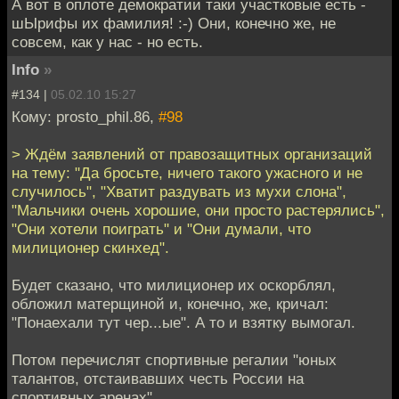
А вот в оплоте демократии таки участковые есть -
шЫрифы их фамилия! :-) Они, конечно же, не
совсем, как у нас - но есть.
Info
»
#134 |
05.02.10 15:27
Кому: prosto_phil.86,
#98
> Ждём заявлений от правозащитных организаций
на тему: "Да бросьте, ничего такого ужасного и не
случилось", "Хватит раздувать из мухи слона",
"Мальчики очень хорошие, они просто растерялись",
"Они хотели поиграть" и "Они думали, что
милиционер скинхед".
Будет сказано, что милиционер их оскорблял,
обложил матерщиной и, конечно, же, кричал:
"Понаехали тут чер...ые". А то и взятку вымогал.
Потом перечислят спортивные регалии "юных
талантов, отстаивавших честь России на
спортивных аренах".