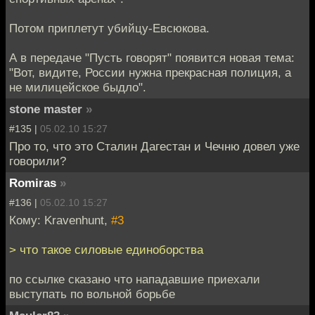
Потом приплетут убийцу-Евсюкова.
А в передаче "Пусть говорят" появится новая тема:
"Вот, видите, России нужна прекрасная полиция, а
не милицейское быдло".
stone master
»
#135 |
05.02.10 15:27
Про то, что это Сталин Дагестан и Чечню довел уже
говорили?
Romiras
»
#136 |
05.02.10 15:27
Кому: Kravenhunt,
#3
> что такое силовые единоборства
по ссылке сказано что нападавшие приехали
выступать по вольной борьбе