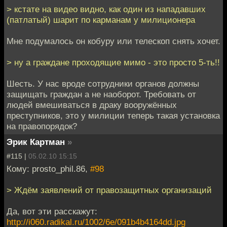
> кстате на видео видно, как один из нападавших
(патлатый) шарит по карманам у милиционера
Мне подумалось он кобуру или телескоп снять хочет.
> ну а граждане проходящие мимо - это просто 5-ть!!
Шесть. У нас вроде сотрудники органов должны
защищать граждан а не наоборот. Требовать от
людей вмешиваться в драку вооружённых
преступников, это у милиции теперь такая установка
на правопорядок?
Эрик Картман
»
#115 |
05.02.10 15:15
Кому: prosto_phil.86,
#98
> Ждём заявлений от правозащитных организаций
Да, вот эти расскажут:
http://i060.radikal.ru/1002/6e/091b4b4164dd.jpg