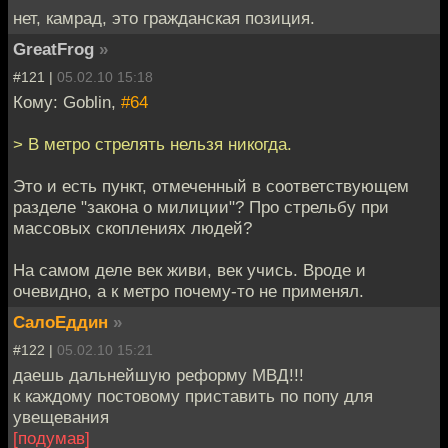
нет, камрад, это гражданская позиция.
GreatFrog
»
#121 |
05.02.10 15:18
Кому: Goblin,
#64
> В метро стрелять нельзя никогда.
Это и есть пункт, отмеченный в соответствующем
разделе "закона о милиции"? Про стрельбу при
массовых скоплениях людей?
На самом деле век живи, век учись. Вроде и
очевидно, а к метро почему-то не применял.
СалоЕддин
»
#122 |
05.02.10 15:21
даешь дальнейшую реформу МВД!!!
к каждому постовому приставить по попу для
увещевания
[подумав]