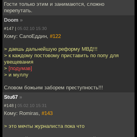
Гости только этим и занимаются, сложно
перепутать.
Doom
»
#147 |
05.02.10 15:30
Кому: СалоЕддин,
#122
> даешь дальнейшую реформу МВД!!!
> к каждому постовому приставить по попу для
увещевания
>
[подумав]
> и муллу
Словом божьим заборем преступность!!!
Stu67
»
#148 |
05.02.10 15:31
Кому: Romiras,
#143
> это мечты журналиста пока что