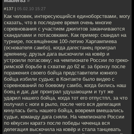
Mauler83
»
#137 |
05.02.10 15:27
Как человек, интересующийся единоборствами, могу
сказать, что в последнее время очень многие
соревнования с участием джигитов заканчиваются
скандалами и потасовками. Как пример: скандал на
турнире, посвящённом 100-летию Харлампиева
(основателя самбо), когда дагестанец проиграл
армянину, друзья дага выскочили на ковёр и
устроили потасовку; на чемпионате России по греко-
римской борьбе в схватке до 62 кг. за бронзу после
поражения своего бойца представители южного
бойца избили судью; в Контакте было видео с
соревнований по боевому самбо, когда бились наш
боец и даг, даг проиграл удушающим и тут же
ударил нашего бойца, когда тот его отпустпл, за что
получил с ноги в рыло, после чего вся делегация
кинулась бить нашего бойца, вовремя вмешались
судьи, команду дага сняли. На чемпионате России
по кёкусин каратэ после победы чеченца вся
делегация выскочила на ковёр и стала танцевать