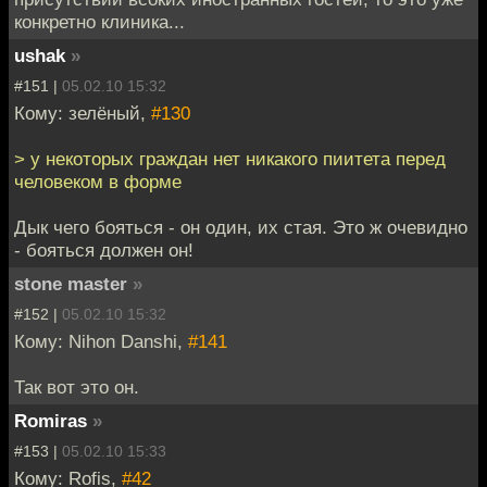
конкретно клиника...
ushak
»
#151 |
05.02.10 15:32
Кому: зелёный,
#130
> у некоторых граждан нет никакого пиитета перед
человеком в форме
Дык чего бояться - он один, их стая. Это ж очевидно
- бояться должен он!
stone master
»
#152 |
05.02.10 15:32
Кому: Nihon Danshi,
#141
Так вот это он.
Romiras
»
#153 |
05.02.10 15:33
Кому: Rofis,
#42