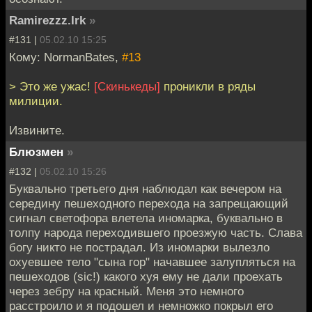
Ramirezzz.Irk
»
#131 |
05.02.10 15:25
Кому: NormanBates,
#13
> Это же ужас!
[Скинькеды]
проникли в ряды
милиции.
Извините.
Блюзмен
»
#132 |
05.02.10 15:26
Буквально третьего дня наблюдал как вечером на
середину пешеходного перехода на запрещающий
сигнал светофора влетела иномарка, буквально в
толпу народа переходившего проезжую часть. Слава
богу никто не пострадал. Из иномарки вылезло
охуевшее тело "сына гор" начавшее залупляться на
пешеходов (sic!) какого хуя ему не дали проехать
через зебру на красный. Меня это немного
расстроило и я подошел и немножко покрыл его