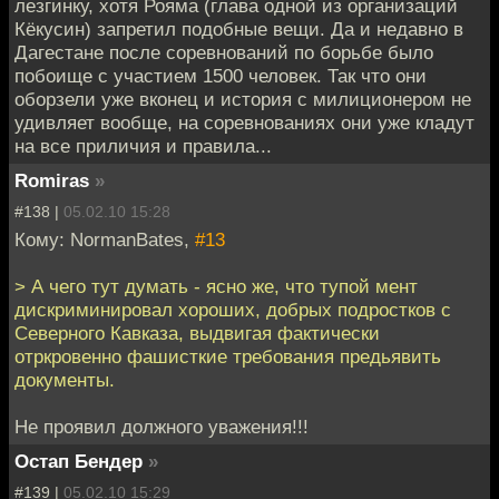
лезгинку, хотя Рояма (глава одной из организаций
Кёкусин) запретил подобные вещи. Да и недавно в
Дагестане после соревнований по борьбе было
побоище с участием 1500 человек. Так что они
оборзели уже вконец и история с милиционером не
удивляет вообще, на соревнованиях они уже кладут
на все приличия и правила...
Romiras
»
#138 |
05.02.10 15:28
Кому: NormanBates,
#13
> А чего тут думать - ясно же, что тупой мент
дискриминировал хороших, добрых подростков с
Северного Кавказа, выдвигая фактически
отркровенно фашисткие требования предьявить
документы.
Не проявил должного уважения!!!
Остап Бендер
»
#139 |
05.02.10 15:29