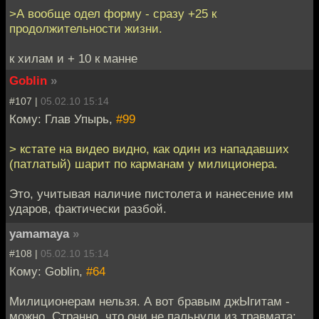
>А вообще одел форму - сразу +25 к
продолжительности жизни.
к хилам и + 10 к манне
Goblin
»
#107 |
05.02.10 15:14
Кому: Глав Упырь,
#99
> кстате на видео видно, как один из нападавших
(патлатый) шарит по карманам у милиционера.
Это, учитывая наличие пистолета и нанесение им
ударов, фактически разбой.
yamamaya
»
#108 |
05.02.10 15:14
Кому: Goblin,
#64
Милиционерам нельзя. А вот бравым джЫгитам -
можно. Странно, что они не пальнули из травмата: