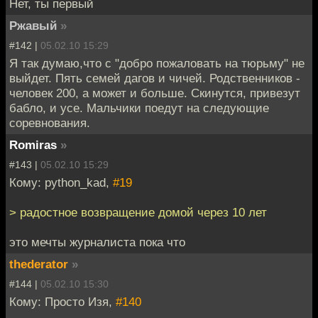
Нет, ты первый
Ржавый
»
#142 |
05.02.10 15:29
Я так думаю,что с "добро пожаловать на тюрьму" не
выйдет. Пять семей дагов и чичей. Родственников -
человек 200, а может и больше. Скинутся, привезут
бабло, и усе. Мальчики поедут на следующие
соревнования.
Romiras
»
#143 |
05.02.10 15:29
Кому: python_kad,
#19
> радостное возвращение домой через 10 лет
это мечты журналиста пока что
thederator
»
#144 |
05.02.10 15:30
Кому: Просто Изя,
#140