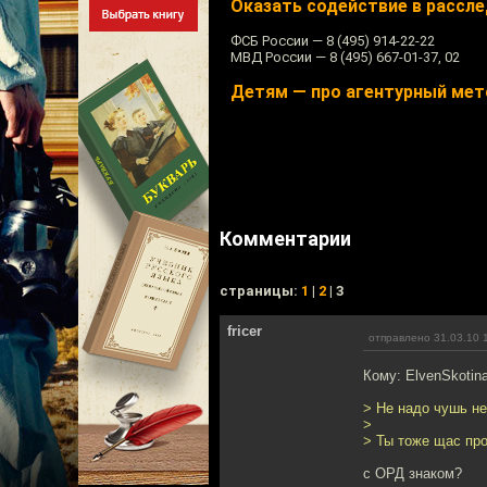
Оказать содействие в рассл
ФСБ России — 8 (495) 914-22-22
МВД России — 8 (495) 667-01-37, 02
Детям — про агентурный мет
Комментарии
cтраницы:
1
|
2
| 3
fricer
отправлено 31.03.10 
Кому: ElvenSkotin
> Не надо чушь не
>
> Ты тоже щас пр
с ОРД знаком?