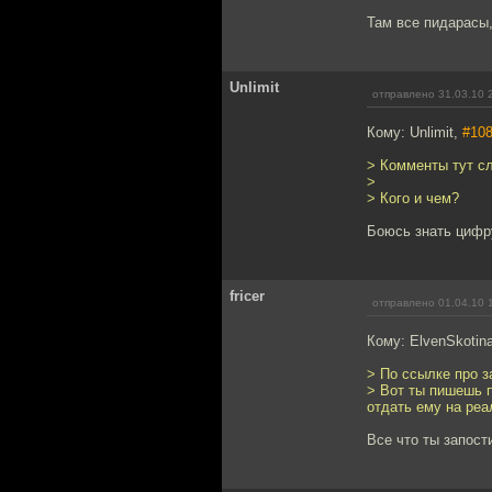
Там все пидарасы
Unlimit
отправлено 31.03.10 
Кому: Unlimit,
#10
> Комменты тут сл
>
> Кого и чем?
Боюсь знать цифр
fricer
отправлено 01.04.10 
Кому: ElvenSkotin
> По ссылке про з
> Вот ты пишешь п
отдать ему на реа
Все что ты запос