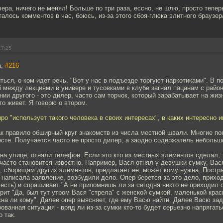
чера, ничего не менял! Больше по три раза, ессно, не шлю, просто тепер
талось комментов в час, боюсь, из-за этого сбоя-глюка элитного браузера
17:25
a,
#216
ться, о ком идет речь. "Вот у нас в подъезде торгуют наркотиками". В п
й между лекциями в универе и тусовками в клубе загнал пацанам с район
нии другого - это дилер, часто сам торчок, который зарабатывает на жи
го живет. Я говорю о втором.
ро "использует такого человека в своих интересах", в каких интересно 
ак правило обширный круг знакомств из числа местной швали. Многие по
сте. Получается часто не просто дилер, а заодно содержатель небольш
 на улице, отняли телефон. Если это кто из местных элементов сделал, 
часто становится известно. Например, Вася отнял у девушки сумку, Вас
, сборищам других элементов, предлагает её, может кому нужна. Пост
написала заявление, возбудили дело. Опер берется за это дело, приход
есть) и спрашивает "А не припомнишь ли за сегодня никто не приходил 
орит "Да, был тут утром Вася "стрела" с женской сумкой, маленькой крас
на ли кому". Далее опер выясняет, где ему Васю найти. Далее Васю за
рованная ситуация - вряд ли из-за сумки кто-то будет серьезно напрягать
 так.