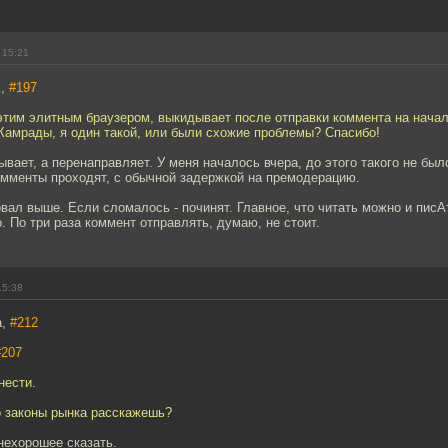
 15:21
x,
#197
 этим элитным браузером, выкидывает после отправки коммента на нача
 Камрады, я один такой, или были схожие проблемы? Спасибо!
ывает, а перенаправляет. У меня началось вчера, до этого такого не был
омменты проходят, с обычной задержкой на премодерацию.
вал выше. Если сломалось - починят. Главное, что читать можно и писА
о. По три раза коммент отправлять, думаю, не стоит.
15:38
a,
#212
#207
нести.
о законы рынка расскажешь?
нехорошее сказать.