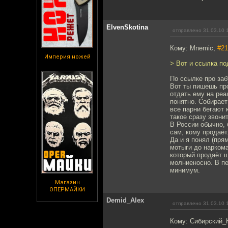
ElvenSkotina
отправлено 31.03.10 
Кому: Mnemic,
#21
Империя ножей
> Вот и ссылка п
По ссылке про заб
Вот ты пишешь про
отдать ему на реа
понятно. Собирает
все парни бегают 
такое сразу звони
В России обычно, 
сам, кому продаёт
Да и я понял (пря
мотыги до наркома
который продаёт ш
молниеносно. В пе
минимум.
Магазин
ОПЕРМАЙКИ
Demid_Alex
отправлено 31.03.10 
Кому: Сибирский_