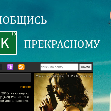
Разное
2010г. на станциях
ну
(499) 265-90-02
и
ой для следствия.