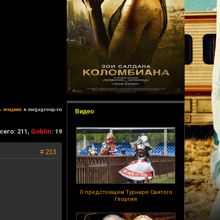
ь
лендинг
в megagroup.ru
Видео
сего: 211,
Goblin
: 19
# 213
О предстоящем Турнире Святого
Георгия