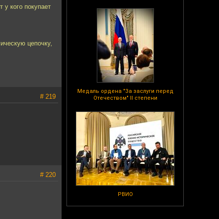
т у кого покупает
гическую цепочку,
Медаль ордена "За заслуги перед
# 219
Отечеством" II степени
# 220
РВИО