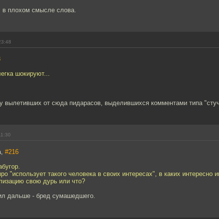
, в плохом смысле слова.
23:48
8
егка шокируют...
у вылетивших от сюда пидарасов, выделившихся комментами типа "стуч
11:30
a,
#216
абугор.
ро "использует такого человека в своих интересах", в каких интересно 
лизацию свою дурь или что?
тил дальше - бред сумашедшего.