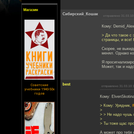
Магазин
Сибирский_Кошак
отправлено 31.03.10
Кому: Demid_Ale
> Да что такое с
страницы, и все!
Скорее, не выкид
менял. Однако к
Я просигнализиро
Может, так и над
best
Советские
отправлено 31.03.10 
учебники 1940-50х
годов
Кому: ElvenSkotin
> Кому: Урядник,
>
> > Не надо чушь 
>
> Ты тоже щас пр
А может про тебя 