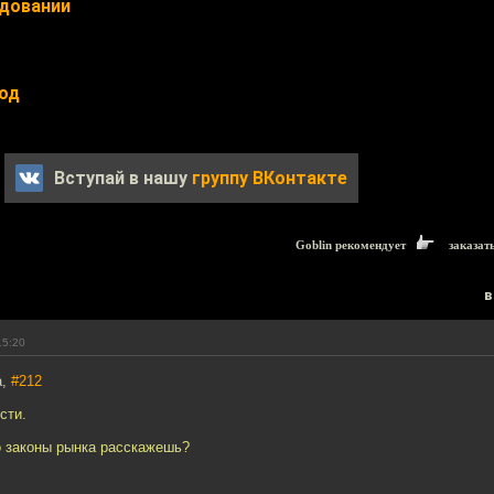
едовании
од
Вступай в нашу
группу ВКонтакте
Goblin рекомендует
заказат
в
15:20
a,
#212
сти.
о законы рынка расскажешь?