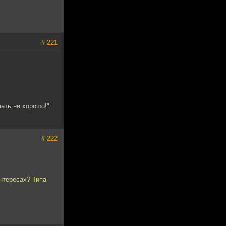
# 221
ать не хорошо!"
# 222
интересах? Типа