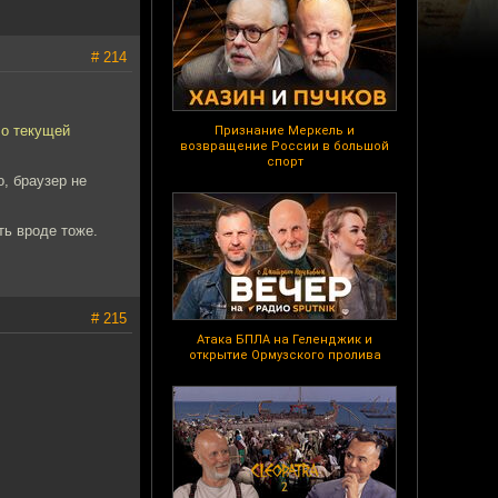
# 214
ло текущей
Признание Меркель и
возвращение России в большой
спорт
о, браузер не
ть вроде тоже.
# 215
Атака БПЛА на Геленджик и
открытие Ормузского пролива