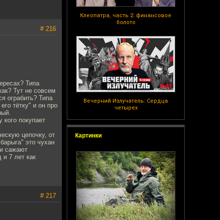
Клеопатра, часть 2: финансовое
болото
# 216
тересах? Типа
как? Тут не совсем
ся ограбить? Типа
Вечерний Излучатель: Сердца
его тётку" и он про
четырех
ный.
у кого покупает
ческую цепочку, от
Картинки
"барыга" это чухан
 и сажают
 и 7 лет как
# 217