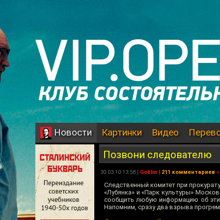
Картинки
Видео
Перев
Новости
Позвони следователю
30.03.10 13:58 |
Goblin
|
211 комментариев
»
Следственный комитет при прокурату
«Лубянка» и «Парк культуры» Москов
сообщить любую информацию об этих
Напомним, сразу два взрыва прогрем