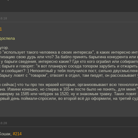
16:18
1
одоспела
угор.
 "использует такого человека в своих интересах", в каких интересно ин
лизацию свою дурь или что? За бабло принять барыгина конкурента или 
 у барыги сведения, интересно какие? Где кто кого ограбил или собирает
к барыге и говорят: "я вот планирую соседа топором зарубить и отжарить 
т и сообщает? :) Непонятный у тебя получился пост, сильно двусмыслен
барыгу ловят с "товаром", отвозят в отдел, там пиздят, он рассказывает 
.
м сейчас) что ты про тех мразей которые, организовывают всю технологи
на. Извини конешно, но сперва в 165-м посте было не понять, для меня 
аверму за 1585 или чебурек за 1520, ну и знакомым травку. Таких ловят
рвый день поймали-спросили, во второй всё до оформили, на третий суд
16:28
Кошак,
#214