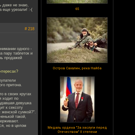
ь даже не знаю,
65
 еще урезали! :-(
# 218
онимании одного -
а пару таблеток и
знь продажей
Остров Сахалин, река Найба
интересах?
купатели
ого притона.
то в своих кругах
я ходит по
радавшая девушка
ит к сексоту
с женской сумкой?".
ненькой такой,
держивают.
ся, но в целом
Медаль ордена "За заслуги перед
Отечеством" II степени