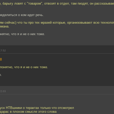
, барыгу ловят с "товаром", отвозят в отдел, там пиздят, он рассказывае
.
ределиться о ком идет речь.
рям сейчас) что ты про тех мразей которые, организовывают всю техноло
омана.
ятно, что я и не о них тоже.
17:52
8
онятно, что я и не о них тоже.
ы.
22:03
уск НТВшники о терактах только что отсмотрел
идарас в плохом смысле этого слова