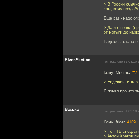
> В России обычно
сам, кому продаёт
Еще раз - надо оп
> Да и я понял (п
от мотыги до нарк
Надеюсь, стало пон
ElvenSkotina
отправлено 31.03.10 
Кому: Mnemic,
#21
> Надеюсь, стало п
Я понял про что т
Васька
отправлено 31.03.10 
Кому: fricer,
#169
> По НТВ спецвып
> Антон Хреков п