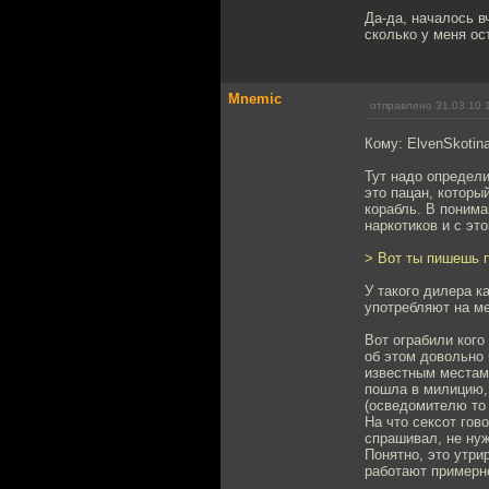
Да-да, началось в
сколько у меня ос
Mnemic
отправлено 31.03.10 
Кому: ElvenSkotin
Тут надо определи
это пацан, которы
корабль. В понима
наркотиков и с это
> Вот ты пишешь п
У такого дилера к
употребляют на ме
Вот ограбили кого
об этом довольно 
известным местам
пошла в милицию, 
(осведомителю то 
На что сексот гов
спрашивал, не нуж
Понятно, это утри
работают примерно