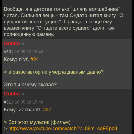
Вообще, я в детстве только "шляпу волшебника"
читал. Сильная вещь - там Ондатр читал книгу "О
сущности всего сущего". Правда, в конце ему
взамен книгу "О тщете всего сущего" дали, как
полноценную замену.
Goblin
»
#30 |
16.05.10 15:48
Кому: n`vf,
#24
> а разве автор не умерла давным давно?
Это ты к чему сказал?
Goblin
»
#31 |
16.05.10 15:48
Кому: Zakharoff,
#27
> Вот этот мультик (фильм)
>
http://www.youtube.com/watch?v=88m_sqFEpb8