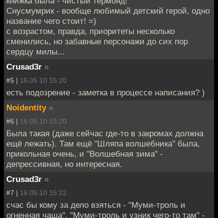
книжка была - чистый термояд!
Снусмумрик - вообще любимый детский герой, одно
название чего стоит! =)
с возрастом, правда, приоритеты несколько
сменились, но забавные персонажи до сих пор
сердцу милы...
Crusad3r
»
#5 |
16.05.10 15:20
есть подозрение - заметка в процессе написания? )
Noidentity
»
#6 |
16.05.10 15:20
Была такая (даже сейчас где-то в закромах должна
ещё лежать). Там ещё "Шляпа волшебника" была,
прикольная очень, и "Волшебная зима" -
депрессивная, но интересная.
Crusad3r
»
#7 |
16.05.10 15:22
счас бы кому за дело взяться - "Муми-троль и
огненная чаша", "Муми-троль и узник чего-то там" -