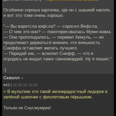
Особенно хороша картинка, где он с шашкой наголо,
и вот это тоже очень хорошо:
"— Вы варитсла кофсла? — спросил Вифсла.
— О чем это они? — поинтересовалась Муми-мама.
— Они проголодались, — перевел Хемуль, — но
продолжают держаться мнения, что внешность
Сниффа оставляет желать лучшего.
— Передай им, — вскипел Снифф, — что я
отродясь не видал таких свиномордий. Ну я пошел."
:)
Скволл
»
#43 |
16.05.10 16:03
> В мультике это такой жизнерадостный пидорок в
зелёной шапочке с фиолетовым пёрышком.
Только не Снусмумрик!