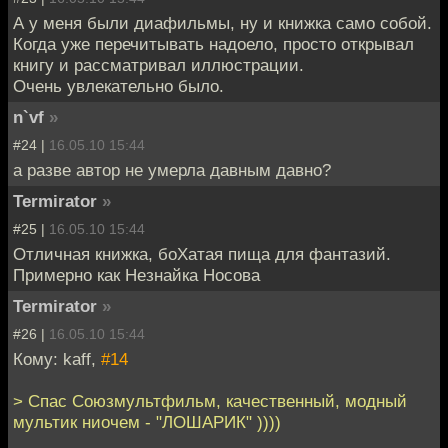
А у меня были диафильмы, ну и книжка само собой.
Когда уже перечитывать надоело, просто открывал
книгу и рассматривал иллюстрации.
Очень увлекательно было.
n`vf
»
#24 |
16.05.10 15:44
а разве автор не умерла давным давно?
Termirator
»
#25 |
16.05.10 15:44
Отличная книжка, боХатая пища для фантазий.
Примерно как Незнайка Носова
Termirator
»
#26 |
16.05.10 15:44
Кому: kaff,
#14
> Спас Союзмультфильм, качественный, модный
мультик ниочем - "ЛОШАРИК" ))))