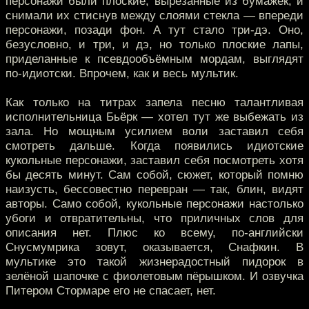
персонажи были плоские, вырезанные из бумажек, и
снимали их стиснув между слоями стекла — впереди
персонажи, позади фон. А тут стало три-дэ. Оно,
безусловно, и три, и дэ, но только плоские лапы,
приделанные к псевдообъёмным мордам, выглядят
по-идиотски. Впрочем, как и весь мультик.
Как только на титрах запела песню талантливая
исполнительница Бьёрк — хотел тут же выбежать из
зала. Но мощным усилием воли заставил себя
смотреть дальше. Когда появились идиотские
кукольные персонажи, заставил себя посмотреть хотя
бы десять минут. Сам собой, сюжет, который помню
наизусть, бессовестно перевран — так, блин, видят
авторы. Само собой, кукольные персонажи настолько
убоги и отвратительны, что приличных слов для
описания нет. Плюс ко всему, по-английски
Снусмумрика зовут, оказывается, Снафкин. В
мультике это такой жизнерадостный пидорок в
зелёной шапочке с фиолетовым пёрышком. И озвучка
Питером Стормаре его не спасает, нет.