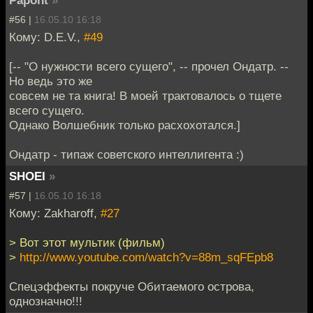
#56 |
16.05.10 16:18
Кому: D.E.V.,
#49
[-- "О нужности всего сущего", -- прочел Ондатр. --
Но ведь это же
совсем не та книга! В моей трактовалось о тщете
всего сущего.
Однако Волшебник только расхохотался.]
Ондатр - типаж советского интеллигента :)
SHOEI
»
#57 |
16.05.10 16:18
Кому: Zakharoff,
#27
> Вот этот мультик (фильм)
>
http://www.youtube.com/watch?v=88m_sqFEpb8
Спецэффекты покруче Обитаемого острова,
однозначно!!!