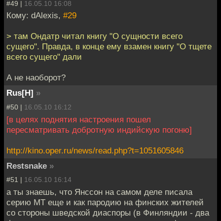
#49 |
16.05.10 16:08
Кому: dAlexis,
#29
> там Ондатр читал книгу "О сущности всего
сущего". Правда, в конце ему взамен книгу "О тщете
всего сущего" дали
А не наоборот?
Rus[H]
»
#50 |
16.05.10 16:12
[в целях поднятия настроения пошел
пересматривать добротную индийскую погоню]
http://kino.oper.ru/news/read.php?t=1051605846
Restsnake
»
#51 |
16.05.10 16:14
а ты знаешь, что Янссон на самом деле писала
серию МТ еще и как пародию на финских жителей
со стороны шведской диаспоры (в Финляндии - два