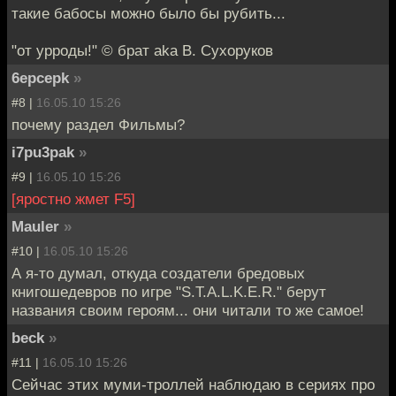
такие бабосы можно было бы рубить...
"от урроды!" © брат aka В. Сухоруков
6epcepk
»
#8 |
16.05.10 15:26
почему раздел Фильмы?
i7pu3pak
»
#9 |
16.05.10 15:26
[яростно жмет F5]
Mauler
»
#10 |
16.05.10 15:26
А я-то думал, откуда создатели бредовых
книгошедевров по игре "S.T.A.L.K.E.R." берут
названия своим героям... они читали то же самое!
beck
»
#11 |
16.05.10 15:26
Сейчас этих муми-троллей наблюдаю в сериях про