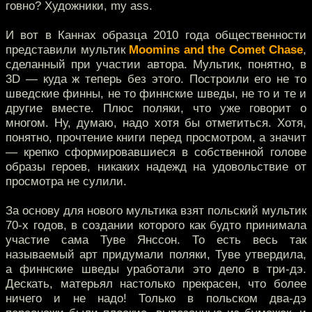
говно? Художники, my ass.
И вот в Каннах образца 2010 года общественности
представили мультик
Moomins and the Comet Chase
,
сделанный при участии автора. Мультик, понятно, в
3D — куда ж теперь без этого. Построили его не то
шведские финны, не то финнские шведы, не то и те и
другие вместе. Плюс поляки, что уже говорит о
многом. Ну, думаю, надо хотя бы отметиться. Хотя,
понятно, прочтение книги перед просмотром, а значит
— крепко сформировавшиеся в собственной голове
образы героев, никаких надежд на удовольствие от
просмотра не сулили.
За основу для нового мультика взят польский мультик
70-х годов, в создании которого как будто принимала
участие сама Туве Янссон. То есть весь так
называемый арт придумали поляки, Туве утвердила,
а финнские шведы уработали это дело в три-дэ.
Дескать, матерьял настолько прекрасен, что более
ничего и не надо! Только в польском два-дэ