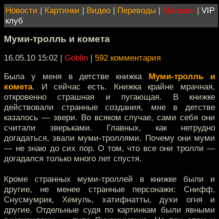
Новости
|
Картинки
|
Видео
|
Переводы
|
Магазин
|
VIP
клуб
Муми-тролль и комета
16.05.10 15:02
|
Goblin
|
592 комментария
Была у меня в детстве книжка
Муми-тролль и
комета
. И сейчас есть. Книжка крайне мрачная,
откровенно страшная и пугающая. В книжке
действовали странные создания, мне в детстве
казалось — звери. Во всяком случае, сами себя они
считали зверьками. Главных, как нетрудно
догадаться, звали муми-троллями. Почему они муми
— не знаю до сих пор. О том, что все они тролли —
догадался только много лет спустя.
Кроме странных муми-троллей в книжке были и
другие, не менее странные персонажи: Снифф,
Снусмумрик, Хемуль, хатифнатты, духи огня и
другие. Отдельные судя по картинкам были явными