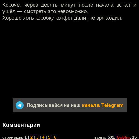
Короче, через десять минут после начала встал и
ушёл — смотреть это невозможно.
Хорошо хоть коробку конфет дали, не зря ходил.
Подписывайся на наш
канал в Telegram
Комментарии
cтраницы: 1 |
2
|
3
|
4
|
5
|
6
всего: 592,
Goblin
: 15