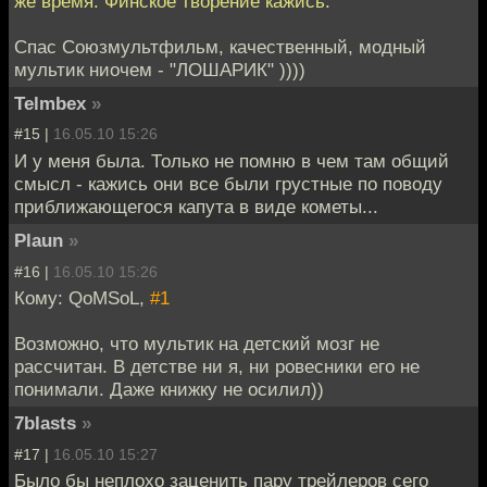
же время. Финское творение кажись.
Спас Союзмультфильм, качественный, модный
мультик ниочем - "ЛОШАРИК" ))))
Telmbex
»
#15 |
16.05.10 15:26
И у меня была. Только не помню в чем там общий
смысл - кажись они все были грустные по поводу
приближающегося капута в виде кометы...
Plaun
»
#16 |
16.05.10 15:26
Кому: QoMSoL,
#1
Возможно, что мультик на детский мозг не
рассчитан. В детстве ни я, ни ровесники его не
понимали. Даже книжку не осилил))
7blasts
»
#17 |
16.05.10 15:27
Было бы неплохо заценить пару трейлеров сего