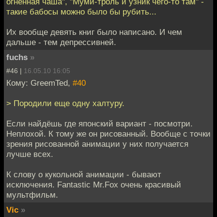
огненная чаша", "Муми-троль и узник чего-то там" -
такие бабосы можно было бы рубить...
Их вообще девять книг было написано. И чем
дальше - тем депрессивней.
fuchs
»
#46 |
16.05.10 16:05
Кому: GreemTed,
#40
> Породили еще одну халтуру.
Если найдёшь где японский вариант - посмотри.
Неплохой. К тому же он рисованный. Вообще с точки
зрения рисованной анимации у них получается
лучше всех.
К слову о кукольной анимации - бывают
исключения. Fantastic Mr.Fox очень красивый
мультфильм.
Vic
»