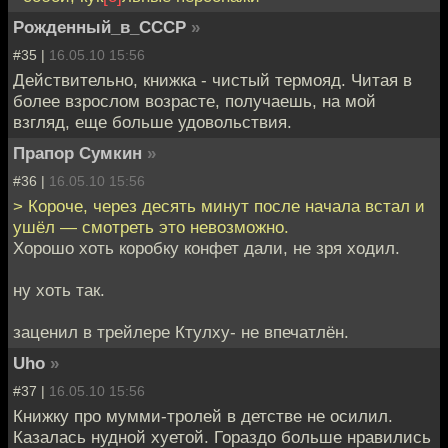
Рожденный_в_СССР
»
#35 |
16.05.10 15:56
Действительно, книжка - чистый термояд. Читая в
более взрослом возрасте, получаешь, на мой
взгляд, еще больше удовольствия.
Прапор Сумкин
»
#36 |
16.05.10 15:56
> Короче, через десять минут после начала встал и
ушёл — смотреть это невозможно.
Хорошо хоть коробку конфет дали, не зря ходил.
ну хоть так.
заценил в трейлере Ктулху- не впечатлён.
Uho
»
#37 |
16.05.10 15:56
Книжку про мумми-тролей в детстве не осилил.
Казалась нудной хуетой. Гораздо больше нравились