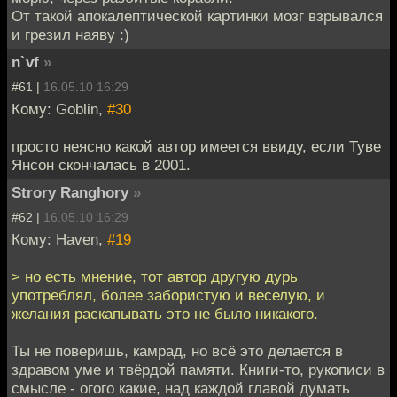
От такой апокалептической картинки мозг взрывался
и грезил наяву :)
n`vf
»
#61 |
16.05.10 16:29
Кому: Goblin,
#30
просто неясно какой автор имеется ввиду, если Туве
Янсон скончалась в 2001.
Strory Ranghory
»
#62 |
16.05.10 16:29
Кому: Haven,
#19
> но есть мнение, тот автор другую дурь
употреблял, более забористую и веселую, и
желания раскапывать это не было никакого.
Ты не поверишь, камрад, но всё это делается в
здравом уме и твёрдой памяти. Книги-то, рукописи в
смысле - огого какие, над каждой главой думать