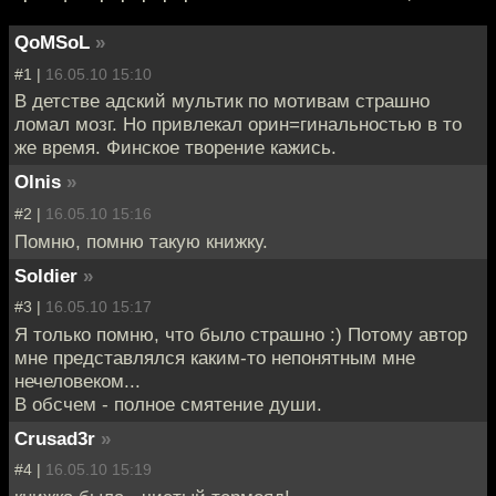
QoMSoL
»
#1 |
16.05.10 15:10
В детстве адский мультик по мотивам страшно
ломал мозг. Но привлекал орин=гинальностью в то
же время. Финское творение кажись.
Olnis
»
#2 |
16.05.10 15:16
Помню, помню такую книжку.
Soldier
»
#3 |
16.05.10 15:17
Я только помню, что было страшно :) Потому автор
мне представлялся каким-то непонятным мне
нечеловеком...
В обсчем - полное смятение души.
Crusad3r
»
#4 |
16.05.10 15:19