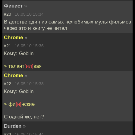
Финист
»
#20 |
16.05.10 15:34
В детстве один из самых нелюбимых мультфильмов
через это и книгу не читал
Chrome
»
#21 |
16.05.10 15:36
Кому: Goblin
> талант
[ил]
вая
Chrome
»
#22 |
16.05.10 15:38
Кому: Goblin
> фи
[н]
нские
C одной же, нет?
Durden
»
#23 |
16.05.10 15:44