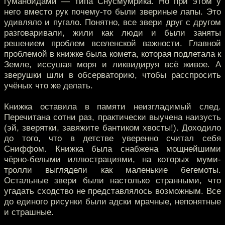
гуманоидами — типа Снусмумрика. Но при этом у
него вместо рук почему-то были звериные лапы. Это
удивляло и пугало. Понятно, все звери друг с другом
разговаривали, жили как люди и были заняты
решением проблем вселенской важности. Главной
проблемой в книжке была комета, которая подлетала к
Земле, иссушая моря и ликвидируя всё живое. А
зверушки шли в обсерваторию, чтобы расcпросить
учёных что же делать.
Книжка оставила в памяти неизгладимый след.
Перечитана сотни раз, практически выучена наизусть
(эй, зверятки, завяжите бантиком хвосты!). Доходило
до того, что в детстве уверенно считал себя
Сниффом. Книжка была снабжена мощнейшими
чёрно-белыми иллюстрациями, на которых муми-
тролли выглядели как маленькие бегемоты.
Остальные звери были настолько странными, что
угадать сходство не представлялось возможным. Все
до единого рисунки были адски мрачные, непонятные
и страшные.