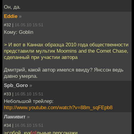
Он, да.
Eddie
»
#32 |
16.05.10 15:51
Кому: Goblin
> И вот в Каннах образца 2010 года общественности
представили мультик Moomins and the Comet Chase,
сделанный при участии автора
Дмитрий, какой автор имелся ввиду? Янссон ведь
давно умерла.
Spb_Goro
»
#33 |
16.05.10 15:51
Небольшой трейлер:
http://www.youtube.com/watch?v=88m_sqFEpb8
Ламивит
»
#34 |
16.05.10 15:51
>собой, кук
[о]
льные персонажи