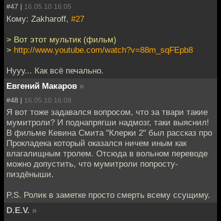
#47 |
16.05.10 16:05
Кому: Zakharoff,
#27
> Вот этот мультик (фильм)
>
http://www.youtube.com/watch?v=88m_sqFEpb8
Нууу... Как всё печально.
Евгений Макаров
»
#48 |
16.05.10 16:08
Я вот тоже задавался вопросом, что за твари такие
мумитроли? И поднапрягши надмозг, таки выяснил!
В фильме Кевина Смита "Клерки 2" был рассказ про
Прокладека который оказался ничем иным как
влагалищным тролем. Отсюда в вольном переводе
можно допустить, что мумитроли попросту-
пиздёныши.
P.S. Ролик в заметке просто смерть всему ссущиму.
D.E.V.
»