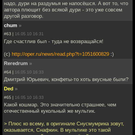
надо, дури на раздумья не напосёшся. А вот то, что
автора плющит без всякой дури - это уже совсем
другой разговор.
chum
»
#63 |
16.05.10 16:31
Где счастлив был - туда не возвращайся!
(с)
http://oper.ru/news/read.php?t=1051600829
:)
Reredrum
»
#64 |
16.05.10 16:33
Дмитрий Юрьевич, конфеты-то хоть вкусные были?
Ded
»
#65 |
16.05.10 16:33
Какой кошмар. Это значительно страшнее, чем
отечественный кукольный же мультик.
> Плюс ко всему, в оригинале Снусмумрика зовут,
оказывается, Снафкин. В мультике это такой