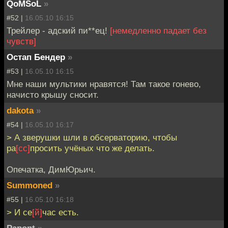
QoMSoL
»
#52 |
16.05.10 16:15
Трейлер - адский пи**ец!
[немедленно падает без
чувств]
Остап Бендер
»
#53 |
16.05.10 16:15
Мне наши мультики нравятся! Там такое гонево,
начисто крышу сносит.
dakota
»
#54 |
16.05.10 16:17
> А зверушки шли в обсерваторию, чтобы
ра
[сc]
просить учёных что же делать.
Опечатка, ДимЮрьич.
Summoned
»
#55 |
16.05.10 16:18
> И се
[й]
час есть.
Papont
»