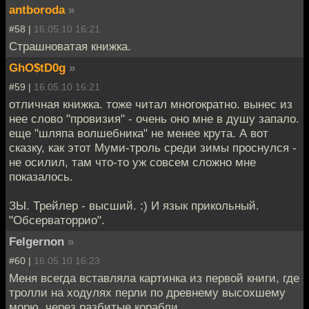
antboroda
»
#58 |
16.05.10 16:21
Страшноватая книжка.
GhO$tD0g
»
#59 |
16.05.10 16:21
отличная книжка. тоже читал многократно. вынес из
нее слово "провизия" - очень оно мне в душу запало.
еще "шляпа волшебника" не менее крута. А вот
сказку, как этот Муми-троль среди зимы проснулся -
не осилил, там что-то уж совсем сложно мне
показалось.
ЗЫ. Трейлер - высший. :) И язык прикольный.
"Обсерваторрио".
Felgernon
»
#60 |
16.05.10 16:23
Меня всегда вставляла картинка из первой книги, где
тролли на ходулях перли по древнему высохшему
морю, через разбитые корабли.