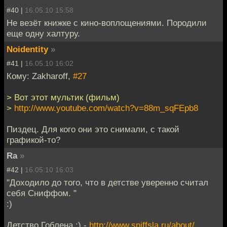
#40 |
16.05.10 15:58
Не везёт книжке с кино-воплощениями. Породили
еще одну халтуру.
Noidentity
»
#41 |
16.05.10 16:02
Кому: Zakharoff,
#27
> Вот этот мультик (фильм)
>
http://www.youtube.com/watch?v=88m_sqFEpb8
Пиздец. Для кого они это снимали, с такой
графикой-то?
Ra
»
#42 |
16.05.10 16:03
"Доходило до того, что в детстве уверенно считал
себя Сниффом. "
:)
Детство Гоблена :) -
http://www.sniffsla.ru/about/