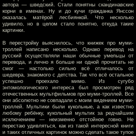
автора — шведский. Стали понятны скандинавские
корни в именах. Ну и до кучи гражданка Янссон
оказалась матёрой лесбиянкой. Что несколько
удивило, но в целом стало понятно, откуда такие
картинки.
В перестройку выяснилось, что книжек про муми-
троллей написано несколько. Однако перевод на
русский осуществляли наши обычные умельцы от
перевода, и лично я больше ни одной прочитать не
смог — настолько сильно всё отличалось от
шедевра, знакомого с детства. Так что всё остальное
успешно проехало мимо. Из сугубо
энтомологического интереса был просмотрен ряд
отечественных мультфильмов про муми-троллей. Все
они абсолютно не совпадали с моим видением муми-
троллей. Мультики были кукольные, а как известно
любому ребёнку, кукольный мультик за редчайшим
исключением — неизменно отстойное говно. Не
перестаю удивляться, как из такой интересной книги
и таких отличных картинок можно сделать такое тупое