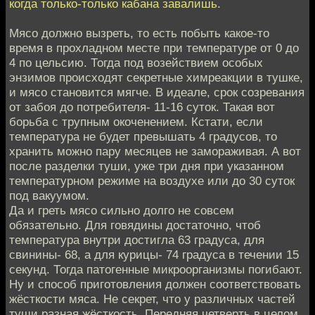
когда только-только кабана завалишь.
Мясо должно вызреть, то есть побыть какое-то
время в прохладном месте при температуре от 0 до
4 по цельсию. Тогда под возействием особых
энзимов происходят секретные химреакции в тушке,
и мясо становится мягче. В идеале, срок созревания
от забоя до потребителя- 11-16 суток. Такая вот
борьба с трупным окоченением. Кстати, если
температура не будет превышать 4 градусов, то
хранить можно пару месяцев не замораживая. А вот
после разделки туши, уже три дня при указанном
температурном режиме на воздухе или до 30 суток
под вакуумом.
Да и греть мясо сильно долго не совсем
обязательно. Для говядины достаточно, чтоб
температура внутри достигла 63 градуса, для
свинины- 68, а для курицы- 74 градуса в течении 15
секунд. Тогда патогенные микроорганизмы погибают.
Ну и способ приготовления должен соответствовать
жёсткости мяса. Не секрет, что у различных частей
туши разная жёсткость. Передняя четверть в целом