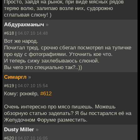
Просто, зайдя на рынок, при виде мясных рядов
теряю волю, залипаю возле них, судорожно
сглатывая слюну! )
Абдурахманыч
»
#618 |
04.07.10 14:48
Вот же народ.
Почитал тред, срочно сбегал посмотрел на тупичке
про еду с фотографиями. Уточнить кое что.
И теперь сижу захлебываюсь слюной.
Вы чего это специально так?..))
Симаргл
»
#619 |
04.07.10 15:54
Кому: ронжёр,
#612
Очень интересно про мясо пишешь. Можешь
обзорную статью заделать? Я бы постарался её на
Желудочном Форуме разместить.
Dusty Miller
»
#620 |
04.07.10 16:05