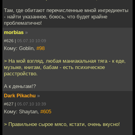
Там, где обитают перечисленные мной ингредиенты
- найти указанное, боюсь, что будет крайне
проблематично!
morbias
»
#626 |
05.07.10 10:09
Кому: Goblin,
#98
> На мой взгляд, любая маниакальная тяга - к еде,
музыке, книгам, бабам - есть психическое
расстройство.
А к деньгам!?
Dark Pikachu
»
#627 |
05.07.10 10:39
Кому: Shaytan,
#605
> Правильное сырое мясо, кстати, очень вкусно!