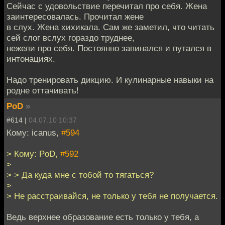
Сейчас с удовольствие перечитал про себя. Жена
заинтересовалась. Прочитал жене
в слух. Жена хихикала. Сам же заметил, что читать
сей слог вслух гораздо труднее,
нежели про себя. Постоянно запинался и путался в
интонациях.
Надо тренировать дикцию. И кулинарные навыки на
родне оттачивать!
PoD
»
#614 |
04.07.10 10:37
Кому: icanus,
#594
> Кому: PoD,
#592
>
> > Да куда мне с тобой то тягаться?
>
> Не расстраивайся, не только у тебя не получается.
Ведь верхнее образование есть только у тебя, а