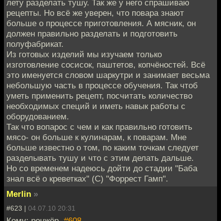
лету разделать тушу. Так же у него спрашиваю
рецепты. Но всё же уверен, что повара знают
больше о процессе приготовления. А мясник, он
должен правильно разделать и подготовить
полуфабрикат.
Из готовых изделий мы изучаем только
изготовление сосисок, паштетов, копчёностей. Всё
это именуется словом шаркутри и занимает весьма
небольшую часть в процессе обучения. Так чтоб
уметь применить рецепт, посчитать количество
необходимых специй и иметь навык работы с
оборудованием.
Так что вопарос с чем и как правильно готовить
мясо- он больше к кулинарам, к поварам. Мне
больше известно о том, по каким точкам следует
разделывать тушу и что с этим делать дальше.
Но со временем надеюсь дойти до стадии "Баба
знал всё о креветках" (С) "Форрест Гамп".
Merlin
»
#623 |
04.07.10 20:31
Кому: ронжёр,
#608