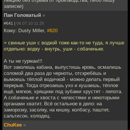
записки)
Пан Головатый
»
#641 |
06.07.10 11:25
Кому: Dusty Miller,
#620
> свиные уши с водкой тоже как-то не туда, я лучше
отдельно: водку - внутрь, уши - собаченьке.
А ты не гурман!!!
Вот заколешь кабана, выпустишь кровь, осмалишь
соломой два раза до черноты, отскребёшь и
вымоешь тёплой водичкой - можно делать первый
перерыв. Тогда отрезаешь ухо и кушаешь, тёплое
ещё, мягкое, хрящики под зубами хрустят - лепота.
А собаченьке и хвоста с челюстями и некоторыми
органами хватит. Всё остальное в дело: на
заморозку, засолку, на кишку, колбасу, паштет,
сальтисон, холодец.
ChuKee
»