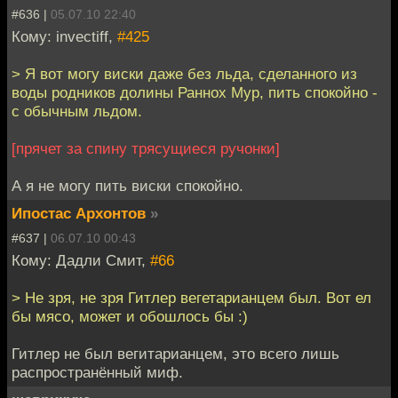
#636 |
05.07.10 22:40
Кому: invectiff,
#425
> Я вот могу виски даже без льда, сделанного из
воды родников долины Раннох Мур, пить спокойно -
с обычным льдом.
[прячет за спину трясущиеся ручонки]
А я не могу пить виски спокойно.
Ипостас Архонтов
»
#637 |
06.07.10 00:43
Кому: Дадли Смит,
#66
> Не зря, не зря Гитлер вегетарианцем был. Вот ел
бы мясо, может и обошлось бы :)
Гитлер не был вегитарианцем, это всего лишь
распространённый миф.