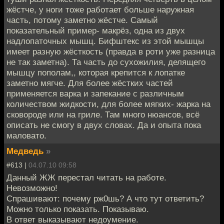
жёстче, у ноги тоже работает больше наружная
часть, потому заметно жёстче. Самый
показательный пример- макрёз, одна из двух
надлопаточных мышц. Бифштекс из этой мышцы
имеет разную жёсткость (правда в роти уже разница
не так заметна). Та часть до сухожилия, делящего
мышцу пополам,, которая крепится к лопатке
заметно мягче. Для более жёстких частей
применяется варка и запекание с различным
количеством жидкости, для более мягких- жарка на
сковороде или на гриле. Там много нюансов, всё
описать не смогу в двух словах. Да и опыта пока
маловато.
Медведь
»
#613 |
04.07.10 09:58
Данный ЖЖ перестал читать на работе.
Невозможно!
Спрашивают: почему рж0шь? А что тут ответить?
Можно только показать. Показываю.
В ответ выказывают недоумение.