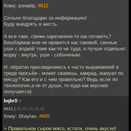
Кому: ронжёр,
#612
Сильно благодарю за информацию!
Буду внедрять в жисть.
А все-таки, свеже-зарезанное-то как готовить?
Бешбармак мне не нравится как таковой, свиные
уши с водкой тоже как-то не туда, я лучше отдельно:
водку - внутрь, уши - собаченьке.
И, обратно присоединяюсь к часто выражаемой в
треде просьбе - может сваяешь, камрад, мануал по
мясцу? Как его и с чем правильно? Ведь если по
технологии,а не от души, то куда как вкуснее
получается)
bqbr0
»
#621 |
04.07.10 16:32
Кому: Shaytan,
#605
> Правильное сырое мясо, кстати, очень вкусно!