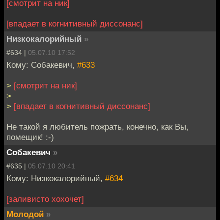
[смотрит на ник]
[впадает в когнитивный диссонанс]
Низкокалорийный
»
#634 |
05.07.10 17:52
Кому: Собакевич,
#633
>
[смотрит на ник]
>
>
[впадает в когнитивный диссонанс]
Не такой я любитель пожрать, конечно, как Вы,
помещик! :-)
Собакевич
»
#635 |
05.07.10 20:41
Кому: Низкокалорийный,
#634
[заливисто хохочет]
Молодой
»