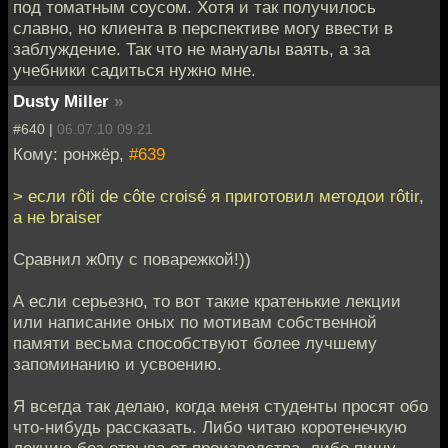
под томатным соусом. Хотя и так получилось
славно, но клиента в перспективе могу ввести в
заблуждение. Так что не мануалы ваять, а за
учебники садиться нужно мне.
Dusty Miller
»
#640 |
06.07.10 09:21
Кому: ронжёр,
#639
> если rôti de côte croisé я приготовил методои rôtir,
а не braiser
Сравнил ж0пу с поварежкой!))
А если серьезно, то вот такие кратенькие лекции
или написание оных по мотивам собственной
памяти весьма способствуют более лучшему
запоминанию и усвоению.
Я всегда так делаю, когда меня студенты просят обо
что-нибудь рассказать. Либо читаю коротенечкую
лекцию без отрыва от производства, либо пишу