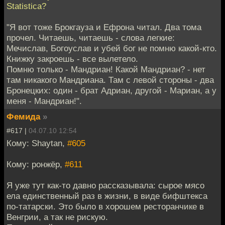
Statistica?
"Я вот тоже Брокгауза и Ефрона читал. Два тома
прочел. Читаешь, читаешь - слова легкие:
Мечислав, Богоуслав и убей бог не помню какой-кто.
Книжку закроешь - все вылетело.
Помню только - Мандриан! Какой Мандриан? - нет
там никакого Мандриана. Там с левой стороны - два
Бронецких: один - брат Адриан, другой - Мариан, а у
меня - Мандриан!".
Фемида
»
#617 |
04.07.10 12:54
Кому: Shaytan,
#605
Кому: ронжёр,
#611
Я уже тут как-то давно рассказывала: сырое мясо
ела единственный раз в жизни, в виде бифштекса
по-татарски. Это было в хорошем ресторанчике в
Венгрии, а так не рискую.