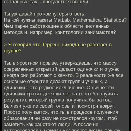
остальные так... прогуляться вышли.
Ты уж давай про компутеры ответь:
На кой нужны пакеты MatLab, Mathematica, Statistica?
Чем парни работающие в области численных
методов и, например, криптологии занимаются?
> Я говорил что Терренс никогда не работает в
группе?
Ты, в яростном порыве, утверждаешь, что массу
современных открытий делают одиночки и о ужас
иногда они работают с кем-то. В реальности же все
основные открытия делают группы ученых, а
одиночки - это редкое исключение. Обычно эти
одиночки тратят десятки лет на то чтоб получить
результат, который группа получила бы за год.
Вылези уже из своей головы и посмотри вокруг.
Просто получается, что ты в процессе получения
образования ни разу не осмотрелся кругом, чтоб
заметить как работают люди. А после не
интересовался никакими исследованиями, так как