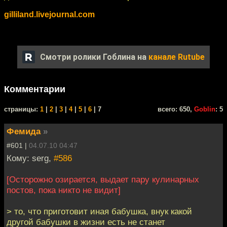
gilliland.livejournal.com
Смотри ролики Гоблина на
канале Rutube
Комментарии
cтраницы:
1
|
2
|
3
|
4
|
5
|
6
| 7
всего: 650,
Goblin
: 5
Фемида
»
#601 |
04.07.10 04:47
Кому: serg,
#586
[Осторожно озирается, выдает пару кулинарных
постов, пока никто не видит]
> то, что приготовит иная бабушка, внук какой
другой бабушки в жизни есть не станет