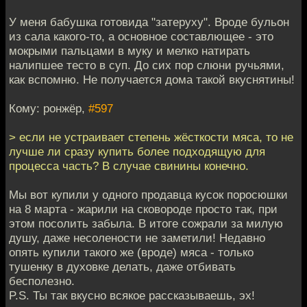
У меня бабушка готовида "затеруху". Вроде бульон
из сала какого-то, а основное составлющее - это
мокрыми пальцами в муку и мелко натирать
налипшее тесто в суп. До сих пор слюни ручьями,
как вспомню. Не получается дома такой вкуснятины!
Кому: ронжёр,
#597
> если не устраивает степень жёсткости мяса, то не
лучше ли сразу купить более подходящую для
процесса часть? В случае свинины конечно.
Мы вот купили у одного продавца кусок поросюшки
на 8 марта - жарили на сковороде просто так, при
этом посолить забыла. В итоге сожрали за милую
душу, даже несолености не заметили! Недавно
опять купили такого же (вроде) мяса - только
тушенку в духовке делать, даже отбивать
бесполезно.
P.S. Ты так вкусно всякое рассказываешь, эх!