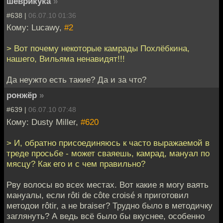
шеврикука
»
#638 |
06.07.10 01:36
Кому: Lucawy,
#2
> Вот почему некоторые камрады Похлёбкина,
нашего, Вильяма ненавидят!!!
Да неужто есть такие? Да и за что?
ронжёр
»
#639 |
06.07.10 07:48
Кому: Dusty Miller,
#620
> И, обратно присоединяюсь к часто выражаемой в
треде просьбе - может сваяешь, камрад, мануал по
мясцу? Как его и с чем правильно?
Рву волосы во всех местах. Вот какие я могу ваять
мануалы, если rôti de côte croisé я приготовил
методои rôtir, а не braiser? Трудно было в методичку
заглянуть? А ведь всё было бы вкуснее, особенно