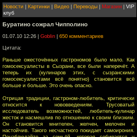
Новости
|
Картинки
|
Видео
|
Переводы
|
Магазин
|
VIP
клуб
Буратино сожрал Чипполино
01.07.10 12:26
|
Goblin
|
650 комментариев
Цитата:
Раньше ожесточённых гастрономов было мало. Как
гомосексуалисты в Сызрани, все были наперечёт. А
теперь их (кулинаров этих, с сызранскими
гомосексуалистами всё понятно) становится всё
больше и больше. Это очень опасно.
Отрицая традиции, гастроном-любитель, критически
относится к нововведениям. Трусоватый
исследователь возможностей, любитель-кулинар
жесток и насмешлив по отношению к своим близким.
Он становится мнителен, желчен, мелочен и
настойчив. Такого несчастного покидает самоирония.
Понаблюдайте за семьёй, которая собирается у