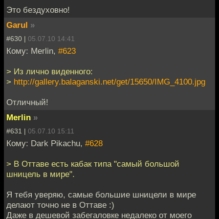
Это бездуховно!
Garul
»
#630 |
05.07.10 14:41
Кому: Merlin,
#623
> Из лично виденного:
>
http://gallery.balaganski.net/get/15650/IMG_4100.jpg
Отличный!
Merlin
»
#631 |
05.07.10 15:11
Кому: Dark Pikachu,
#628
> В Оттаве есть кабак типа "самый большой
шницель в мире".
Я тебя уверяю, самые большие шницели в мире
делают точно не в Оттаве :)
Даже в дешевой забегаловке недалеко от моего