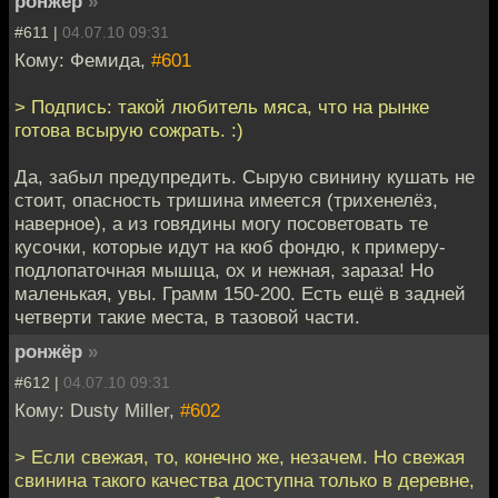
ронжёр
»
#611 |
04.07.10 09:31
Кому: Фемида,
#601
> Подпись: такой любитель мяса, что на рынке
готова всырую сожрать. :)
Да, забыл предупредить. Сырую свинину кушать не
стоит, опасность тришина имеется (трихенелёз,
наверное), а из говядины могу посоветовать те
кусочки, которые идут на кюб фондю, к примеру-
подлопаточная мышца, ох и нежная, зараза! Но
маленькая, увы. Грамм 150-200. Есть ещё в задней
четверти такие места, в тазовой части.
ронжёр
»
#612 |
04.07.10 09:31
Кому: Dusty Miller,
#602
> Если свежая, то, конечно же, незачем. Но свежая
свинина такого качества доступна только в деревне,