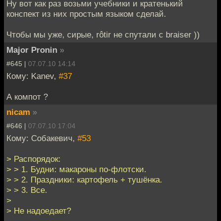
Ну вот как раз возьми учебники и кратенький
конспект из них простым языком сделай.
Чтобы мы уже, сирые, rôtir не спутали с braiser ))
Major Pronin
»
#645 |
07.07.10 14:14
Кому: Kanev,
#37
А компот ?
nicam
»
#646 |
07.07.10 17:04
Кому: Собакевич,
#53
> Распорядок:
> > 1. Будни: макароны по-флотски.
> > 2. Праздники: картофель + тушёнка.
> > 3. Все.
>
> Не надоедает?