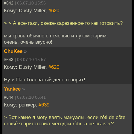
#642 |
06.07.10 15:56
Кому: Dusty Miller,
#620
> > А все-таки, свеже-зарезанное-то как готовить?
мы кровь обычно с печенью и луком жарим.
очень, очень вкусно!
ChuKee
»
#643 |
06.07.10 15:57
Кому: Dusty Miller,
#620
Ну и Пан Головатый дело говорит!
Yankee
»
#644 |
07.07.10 06:41
Кому: ронжёр,
#639
> Вот какие я могу ваять мануалы, если rôti de côte
croisé я приготовил методои rôtir, а не braiser?