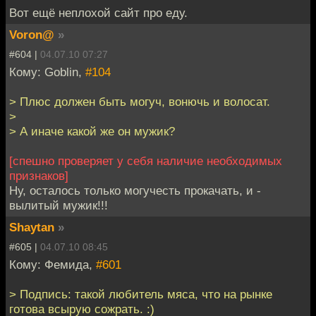
Вот ещё неплохой сайт про еду.
Voron@
»
#604 |
04.07.10 07:27
Кому: Goblin,
#104
> Плюс должен быть могуч, вонючь и волосат.
>
> А иначе какой же он мужик?
[спешно проверяет у себя наличие необходимых
признаков]
Ну, осталось только могучесть прокачать, и -
вылитый мужик!!!
Shaytan
»
#605 |
04.07.10 08:45
Кому: Фемида,
#601
> Подпись: такой любитель мяса, что на рынке
готова всырую сожрать. :)