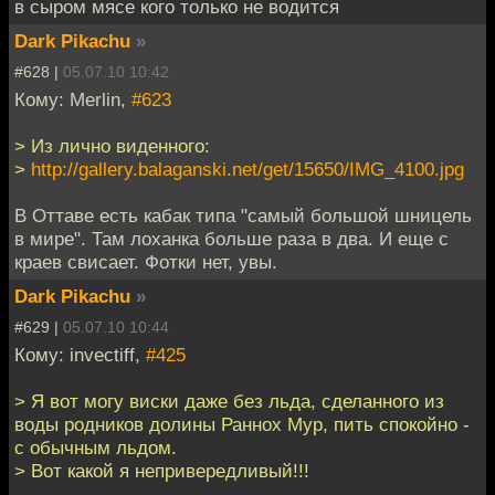
в сыром мясе кого только не водится
Dark Pikachu
»
#628 |
05.07.10 10:42
Кому: Merlin,
#623
> Из лично виденного:
>
http://gallery.balaganski.net/get/15650/IMG_4100.jpg
В Оттаве есть кабак типа "самый большой шницель
в мире". Там лоханка больше раза в два. И еще с
краев свисает. Фотки нет, увы.
Dark Pikachu
»
#629 |
05.07.10 10:44
Кому: invectiff,
#425
> Я вот могу виски даже без льда, сделанного из
воды родников долины Раннох Мур, пить спокойно -
с обычным льдом.
> Вот какой я непривередливый!!!