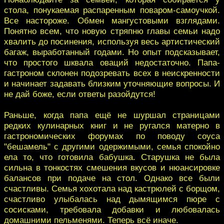
стола, понукаемая распаренным поваром-самоучкой.
Все настороже. Обмен мангустовыми взглядами.
Понятно всем, что новую стряпню главы семьи надо
хвалить до посинения, используя весь артистический
багаж, выработанный годами. Но опыт подсказывает,
что простого шквала оваций недостаточно. Папа-
гастроном склонен подозревать всех в неискренности
и начинает задавать близким уточняющие вопросы. И
не дай боже, если ответы разойдутся!
Раньше, когда папа ещё не шуршал страницами
редких кулинарных книг и не ругался матерно в
гастрономических форумах по поводу соуса
"бешамель" с другими одержимыми, семья спокойно
ела то, что готовила бабушка. Старушка не была
сильна в тонкостях смешения вкусов и нюансировке
балансов при подаче на стол. Однако все были
счастливы. Семья хохотала над кастрюлей с борщом,
счастливо улыбалась над дымящимся пюре с
сосисками, требовала добавки и любовалась
домашними пельменями. Теперь всё иначе.