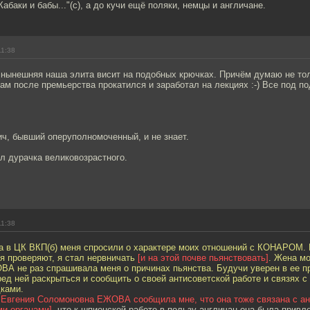
абаки и бабы..."(с), а до кучи ещё поляки, немцы и англичане.
11:38
нынешняя наша элита висит на подобных крючках. Причём думаю не толь
ам после премьерства прокатился и заработал на лекциях :-) Все под по
ч, бывший оперуполномоченный, и не знает.
л дурачка великовозрастного.
11:38
а в ЦК ВКП(б) меня спросили о характере моих отношений с КОНАРОМ. 
я проверяют, я стал нервничать
[и на этой почве пьянствовать]
. Жена м
А не раз спрашивала меня о причинах пьянства. Будучи уверен в ее пр
ед ней раскрыться и сообщить о своей антисоветской работе и связях с
дками.
, Евгения Соломоновна ЕЖОВА сообщила мне, что она тоже связана с а
и органами]
, что к шпионской работе в пользу англичан она была прив