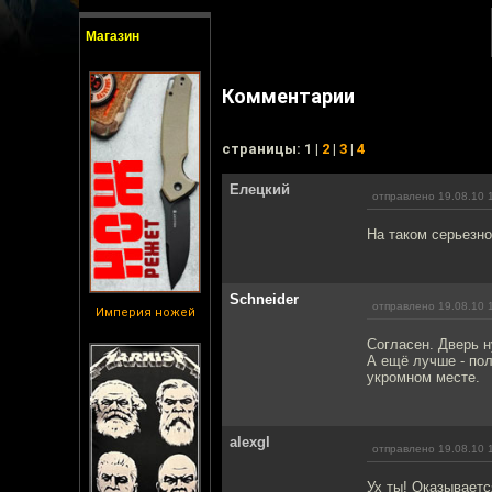
Магазин
Комментарии
cтраницы: 1 |
2
|
3
|
4
Елецкий
отправлено 19.08.10 
На таком серьезно
Schneider
отправлено 19.08.10 
Империя ножей
Согласен. Дверь н
А ещё лучше - по
укромном месте.
alexgl
отправлено 19.08.10 
Ух ты! Оказываетс