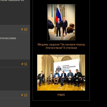
# 10
литическими
Медаль ордена "За заслуги перед
Отечеством" II степени
# 11
# 12
РВИО