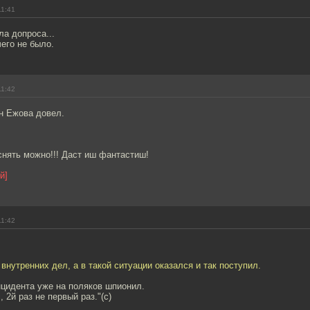
11:41
ла допроса...
чего не было.
11:42
н Ежова довел.
 снять можно!!! Даст иш фантастиш!
й]
11:42
 внутренних дел, а в такой ситуации оказался и так поступил.
нцидента уже на поляков шпионил.
, 2й раз не первый раз."(с)