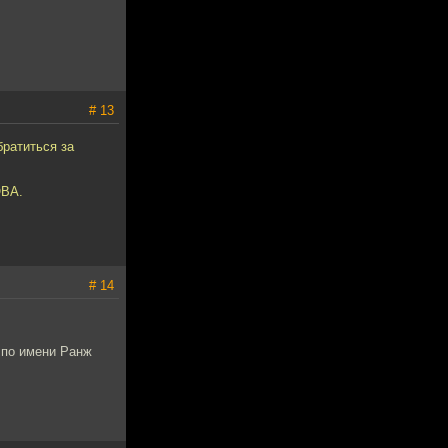
# 13
братиться за
ОВА.
# 14
а по имени Ранж