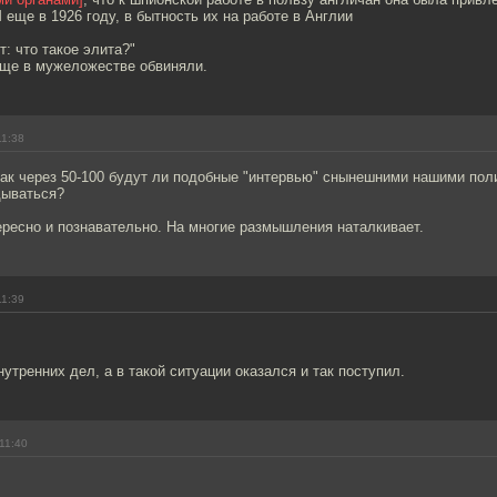
ще в 1926 году, в бытность их на работе в Англии
: что такое элита?"
еще в мужеложестве обвиняли.
11:38
так через 50-100 будут ли подобные "интервью" снынешними нашими по
дываться?
ересно и познавательно. На многие размышления наталкивает.
11:39
нутренних дел, а в такой ситуации оказался и так поступил.
11:40