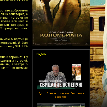
портите доброе имя
ся из санатория, а
альная история не
е более вспылил и
деньги, которые я
ЕР предложил мне:
анимаю в партии (я
контроля). Я был
попросил у ЭНГЛЕРА
Видео
мне и спросил: "Ну
андальных историй.
лиции, а завтра о
ЛЕР, — что помимо
Дядя Вова про фильм "Свидание
вслепую"