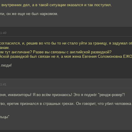
 внутренних дел, а в такой ситуации оказался и так поступил.
али, он же еще не был наркомом.
11:40
согласился, и, решив во что бы то ни стало уйти за границу, я задумал о
анам.
м тут англичане? Разве вы связаны с английской разведкой?
йской разведкой был связан не я, а моя жена Евгения Соломоновна ЕЖ
 люди!
11:41
еня, инквизиторы! Я во всём признаюсь! Это я поджёг "рендж-ровер"!
во, еретик признался в страшных грехах. Он говорит, что убил человек
льцы"