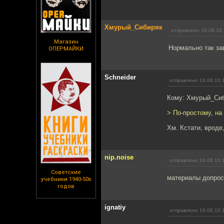
Хмурый_Сибиряк
отправлено 19.08.10 
Магазин
Нормально так зав
ОПЕРМАЙКИ
Schneider
отправлено 19.08.10 
Кому: Хмурый_Си
> По-простому, на 
Хм. Кстати, вроде
nip.noise
отправлено 19.08.10 
Советские
материалы допрос
учебники 1940-50х
годов
ignatiy
отправлено 19.08.10 