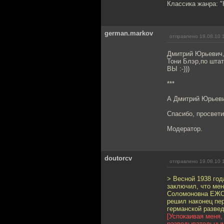
Классика жанра: "К
german.markov
отправлено 19.08.10 
Дмитрий Юрьевич,
Тони Блэр,по штат
ВЫ :-)))
***
А Дмитрий Юрьеви
Спасибо, просвети
Модератор.
doutorcv
отправлено 19.08.10 
> Весной 1938 год
заключил, что мен
Соломоновна ЕЖОВ
решил наконец пер
германской разве
[Успокаивая меня
разведывательным