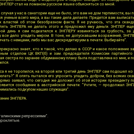
ЭНГЛЕР стал на ломаном русском языке объясняться со мной.
 случая у нас в санатории еще не было, это вам не дом терпимости, вы 
я ученые всего мира, а вы такие дела делаете. Придется вам выписать
 властей об этом безобразном факте. Я не ручаюсь, что эта сканд
олять ЭНГЛЕРА не делать этого и предложил ему деньги. ЭНГЛЕР ещ
ой день я сам подкатился к ЭНГЛЕРУ извиняться за грубость, за 
чу все дело уладить миром. В тоне, не допускавшем возражений, ЭНГЛ
чать с немцами, либо мы вас дискредитируем в печати. Выбирайте".
прекрасно знает, кто я такой, что делаю в СССР и какое положение з
ным отделом ЦК ВКП(б) и зам. председателя Комиссии партийного 
кая сестра по заранее обдуманному плану была подставлена ко мне, и 
ился.
са я не торопился, на второй или третий день ЭНГЛЕР сам подошел ко 
делать?" Я опять пытался его упросить уладить добром, без всяких ск
прямо заявил, что сегодня же доложит об этой истории президенту по
явится сообщение в австрийской печати. "Учтите, — продолжал ЭНГ
нимались подкупом наших служащих".
жение ЭНГЛЕРА.
талинскими репрессиями".
проклятые.