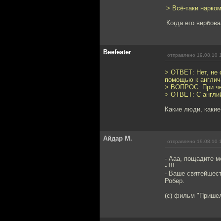
> Всё-таки нарком
Когда его вербов
Beefeater
отправлено 19.08.10 
> ОТВЕТ: Нет, не 
помощью к англич
> ВОПРОС: При че
> ОТВЕТ: С англи
Какие люди, какие
Айдар М.
отправлено 19.08.10 
- Ааа, пощадите м
- !!!
- Ваше святейшест
Робер.
(с) фильм "Прише