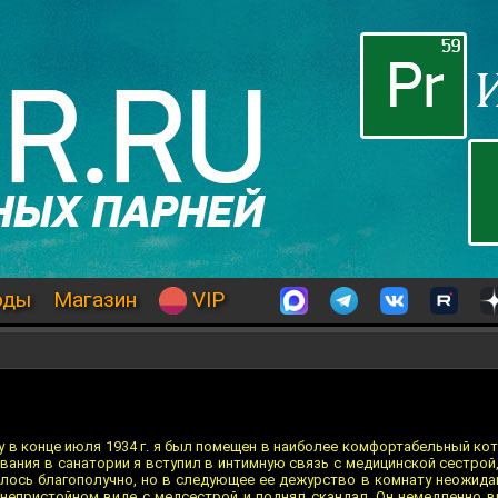
оды
Магазин
VIP
у в конце июля 1934 г. я был помещен в наиболее комфортабельный ко
вания в санатории я вступил в интимную связь с медицинской сестрой
лось благополучно, но в следующее ее дежурство в комнату неожид
 непристойном виде с медсестрой и поднял скандал. Он немедленно вы