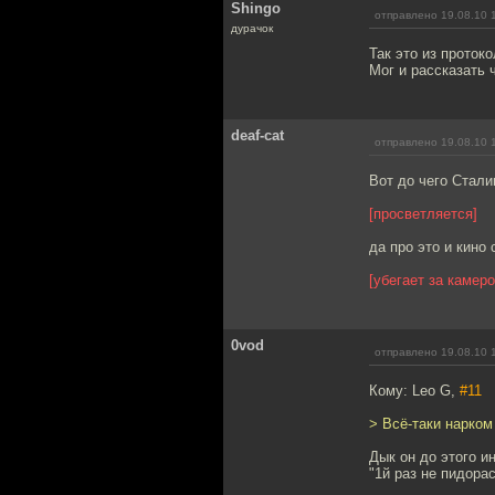
Shingo
отправлено 19.08.10 
дурачок
Так это из протоко
Мог и рассказать 
deaf-cat
отправлено 19.08.10 
Вот до чего Стали
[просветляется]
да про это и кино
[убегает за камеро
0vod
отправлено 19.08.10 
Кому: Leo G,
#11
> Всё-таки нарком
Дык он до этого и
"1й раз не пидорас