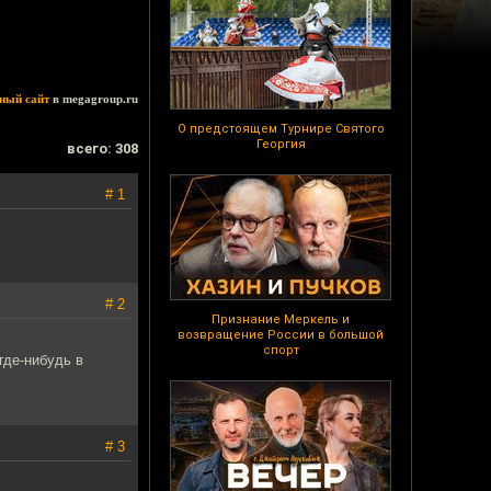
ный сайт
в megagroup.ru
О предстоящем Турнире Святого
Георгия
всего: 308
# 1
# 2
Признание Меркель и
возвращение России в большой
спорт
где-нибудь в
# 3