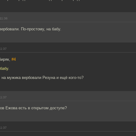
11:36
ербовали. По-простому, на бабу.
11:37
биряк,
#4
бабу.
, на мужика вербовали Резуна и ещё кого-то?
11:37
ов Ежова есть в открытом доступе?
11:37