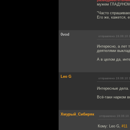
мужем ГЛАДУНОМ е
"Часто спрашивают
Его же, кажется, 
0vod
отправлено 19.08.10 
Интересно, а лет 
деятелями выкла
А в целом да, инт
Leo G
отправлено 19.08.10 
Интересные дела.
Всё-таки нарком в
Хмурый_Сибиряк
отправлено 19.08.10 
Кому: Leo G,
#11