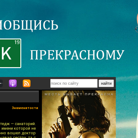
Знаменитости
ттедж — санаторий.
, имени которой не
анно вошел доктор
звал сестру, та с