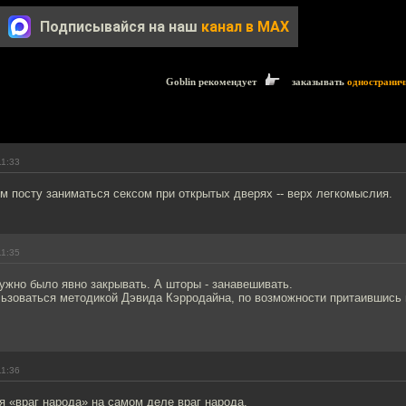
Подписывайся на наш
канал в MAX
Goblin рекомендует
заказывать
одностранич
11:33
м посту заниматься сексом при открытых дверях -- верх легкомыслия.
11:35
ужно было явно закрывать. А шторы - занавешивать.
льзоваться методикой Дэвида Кэрродайна, по возможности притаившись 
11:36
я «враг народа» на самом деле враг народа.