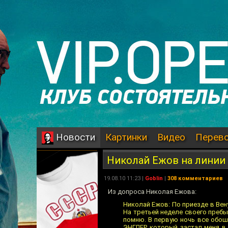
Картинки
Видео
Перев
Новости
Николай Ежов на линии
19.08.10 11:23 |
Goblin
|
308 комментариев
Из допроса Николая Ежова:
Николай Ежов: По приезде в Вен
На третьей неделе своего пребы
помню. В первую ночь все обош
ЭНГЛЕР, который застал меня в