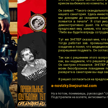
криком выбежала из комнаты, а 
Он заявил: "Такого скандального
нашего санатория. Здесь имеютс
мы доведем до сведения наших
появится в печати". Я стал ум
демонстративно ушел. На втор
предложил ему, заявив, что хо
"Либо вы будете впредь сотрудни
Тут же ЭНГЛЕР сказал мне, что 
тогда работал зав. промышлен
озадачен и понял, что медицинс
разрешения подумать. Он соглас
Так как с решением этого вопро
как, вы надумали, что решаете 
Он наотрез отказался. ЭНГЛЕР 
моем безобразном поведении по
разврата в санатории вы еще за
Я решил согласиться на предло
a-novizky.livejournal.com
Ну а потом, понимаешь, руководил "с
Подстрелили на взлёте, антисемиты 