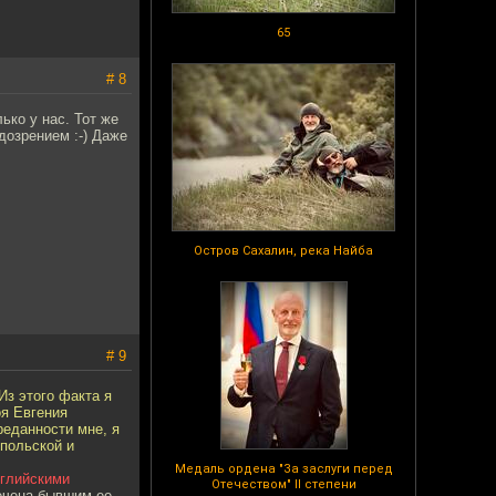
65
# 8
ко у нас. Тот же
дозрением :-) Даже
Остров Сахалин, река Найба
# 9
Из этого факта я
оя Евгения
еданности мне, я
 польской и
Медаль ордена "За заслуги перед
нглийскими
Отечеством" II степени
лечена бывшим ее