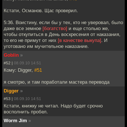
Кстати, Османов. Щас проверил.
5:36. Воистину, если бы у тех, кто не уверовал, было
даже все земное
[богатство]
и еще столько же,
чтобы откупиться в День воскресения от наказания,
то его не примут от них
[в качестве выкупа]
. И
уготовано им мучительное наказание.
Goblin
»
#52 |
08.09.10 14:51
Кому: Digger,
#51
я смотрю, и там поработали мастера перевода
Digger
»
#53 |
08.09.10 14:51
Кстати, книжку не читал. Надо будет срочно
восполнить пробел.
Worm Jim
»