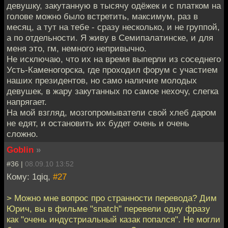
девушку, закутанную в тысячу одёжек и с платком на
голове можно было встретить, максимум, раз в
месяц, а тут на тебе - сразу несколько, и не группой,
а по отдельности. Я живу в Семипалатинске, и для
меня это, гм, немного непривычно.
Не исключаю, что их на время выперли из соседнего
Усть-Каменогорска, где проходил форум с участием
наших президентов, но само наличие молодых
девушек, в жару закутанных по самое нехочу, слегка
напрягает.
На мой взгляд, мозгопромыватели свой хлеб даром
не едят, и остановить их будет очень и очень
сложно.
Goblin
»
#36 |
08.09.10 13:52
Кому: 1qiq,
#27
> Можно мне вопрос про странности перевода? Дим
Юрич, вы в фильме "snatch" перевели одну фразу
как "очень индустриальный казак попался". Не могли