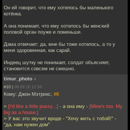
Он ей говорит, что ему хотелось бы маленького
котёнка.
А она понимает, что ему хотелось бы женский
половой орган поуже и поменьше.
Дама отвечает: да, мне бы тоже хотелось, а то у
меня здоровенная, как сарай.
Индеец шутку не понимает, солдат объясняет,
становится совсем не смешно.
timur_photo
»
#10 |
08.09.10 12:50
Кому: Джон Мэтрикс,
#6
>
[I'd like a little pussy...]
- а она ему -
[Mine's too. My
big as a house.]
> У вас это звучит вроде - "Хочу жить с тобой!" -
"да, нам нужен дом"