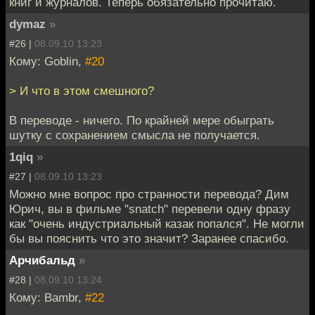
книг и журналов. Теперь обязательно прочитаю.
dymaz
»
#26 |
08.09.10 13:23
Кому: Goblin,
#20
> И что в этом смешного?
В переводе - ничего. По крайней мере обыграть
шутку с сохранением смысла не получается.
1qiq
»
#27 |
08.09.10 13:23
Можно мне вопрос про странности перевода? Дим
Юрич, вы в фильме "snatch" перевели одну фразу
как "очень индустриальный казак попался". Не могли
бы вы пояснить что это значит? Заранее спасибо.
Арчибальд
»
#28 |
08.09.10 13:24
Кому: Bambr,
#22