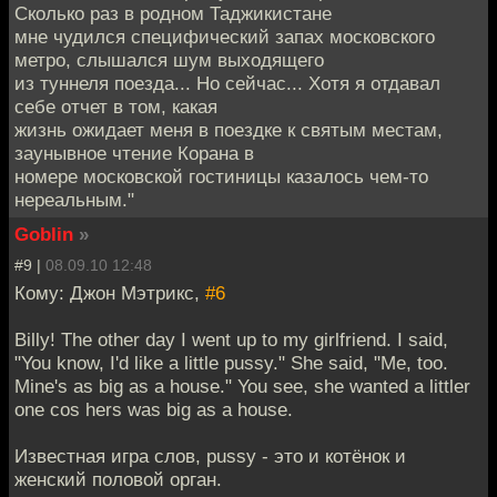
Сколько раз в родном Таджикистане
мне чудился специфический запах московского
метро, слышался шум выходящего
из туннеля поезда... Но сейчас... Хотя я отдавал
себе отчет в том, какая
жизнь ожидает меня в поездке к святым местам,
заунывное чтение Корана в
номере московской гостиницы казалось чем-то
нереальным."
Goblin
»
#9 |
08.09.10 12:48
Кому: Джон Мэтрикс,
#6
Billy! The other day I went up to my girlfriend. I said,
"You know, I'd like a little pussy." She said, "Me, too.
Mine's as big as a house." You see, she wanted a littler
one cos hers was big as a house.
Известная игра слов, pussy - это и котёнок и
женский половой орган.