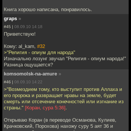
Книга хорошо написана, понравилось.
graps
»
#45 |
08.09.10 14:18
Приветствую!
Кому: al_kam,
#32
>"Религия - опиум для народа"
Изначально лозунг звучал "Религия - опиум народа!"
Разница ощущается?
komsomolsk-na-amure
»
#46 |
08.09.10 14:22
>"Возмездием тому, кто выступит против Аллаха и
его пророка и развращает нравы на земле, будет
смерть или отсечение конечностей или изгнание из
страны."
[Коран, сура 5:36]
.
Открываю Коран (в переводе Османова, Кулиев,
Крачковский, Порохова) нахожу суру 5 аят 36 и