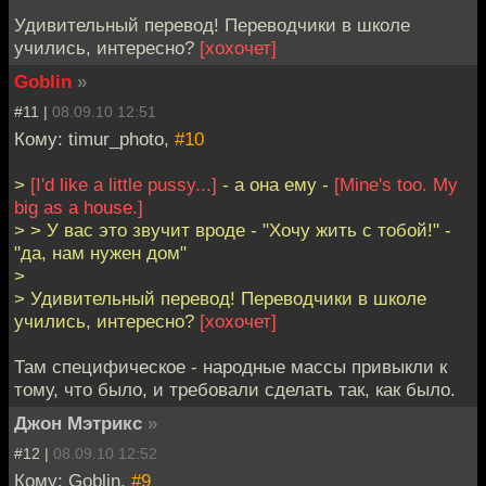
Удивительный перевод! Переводчики в школе
учились, интересно?
[хохочет]
Goblin
»
#11 |
08.09.10 12:51
Кому: timur_photo,
#10
>
[I'd like a little pussy...]
- а она ему -
[Mine's too. My
big as a house.]
> > У вас это звучит вроде - "Хочу жить с тобой!" -
"да, нам нужен дом"
>
> Удивительный перевод! Переводчики в школе
учились, интересно?
[хохочет]
Там специфическое - народные массы привыкли к
тому, что было, и требовали сделать так, как было.
Джон Мэтрикс
»
#12 |
08.09.10 12:52
Кому: Goblin,
#9