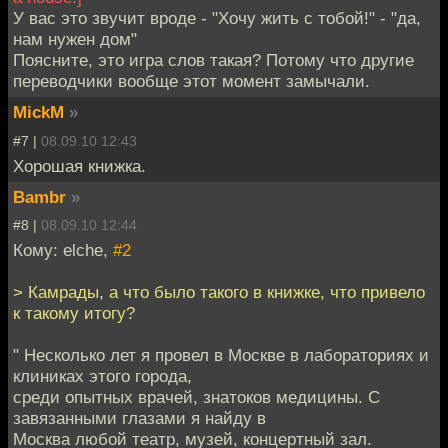
У вас это звучит вроде - "Хочу жить с тобой!" - "да,
нам нужен дом"
Поясните, это игра слов такая? Потому что другие
переводчики вообще этот момент замычали.
MickM
»
#7 |
08.09.10 12:43
Хорошая книжка.
Bambr
»
#8 |
08.09.10 12:44
Кому: elche,
#2
> Камрады, а что было такого в книжке, что привело
к такому итогу?
" Несколько лет я провел в Москве в лабораториях и
клиниках этого города,
среди опытных врачей, знатоков медицины. С
завязанными глазами я найду в
Москва любой театр, музей, концертный зал.