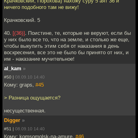
Крачковский, Порохова) нахожу суру 5 аят 36 и
ничего подобного там не вижу!
Крачковский. 5
40.
[(36)]
. Поистине, те, которые не веруют, если бы
у них было все то, что на земле, и столько же еще,
чтобы выкупить этим себя от наказания в день
воскресения, все это не было бы принято от них, и
им - наказание мучительное!
al_kam
»
#50 |
08.09.10 14:40
Кому: graps,
#45
> Разница ощущается?
несущественная.
Digger
»
#51 |
08.09.10 14:40
Кому: komsomolsk-na-amure,
#46