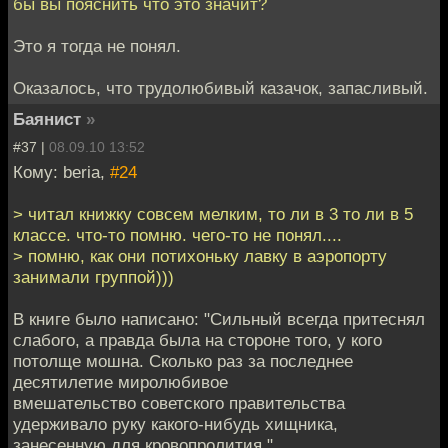
бы вы пояснить что это значит?
Это я тогда не понял.
Оказалось, что трудолюбивый казачок, запасливый.
Баянист
»
#37 |
08.09.10 13:52
Кому: beria,
#24
> читал книжку совсем мелким, то ли в 3 то ли в 5
классе. что-то помню. чего-то не понял....
> помню, как они потихоньку лавку в аэропорту
занимали группой)))
В книге было написано: "Сильный всегда притеснял
слабого, а правда была на стороне того, у кого
потолще мошна. Сколько раз за последнее
десятилетие миролюбивое
вмешательство советского правительства
удерживало руку какого-нибудь хищника,
занесенную для кровопролития."