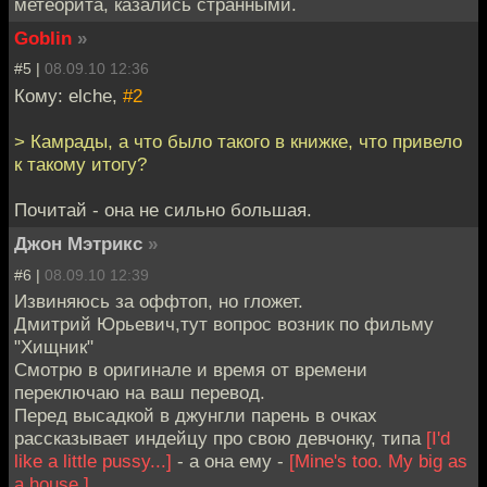
метеорита, казались странными.
Goblin
»
#5 |
08.09.10 12:36
Кому: elche,
#2
> Камрады, а что было такого в книжке, что привело
к такому итогу?
Почитай - она не сильно большая.
Джон Мэтрикс
»
#6 |
08.09.10 12:39
Извиняюсь за оффтоп, но гложет.
Дмитрий Юрьевич,тут вопрос возник по фильму
"Хищник"
Смотрю в оригинале и время от времени
переключаю на ваш перевод.
Перед высадкой в джунгли парень в очках
рассказывает индейцу про свою девчонку, типа
[I'd
like a little pussy...]
- а она ему -
[Mine's too. My big as
a house.]