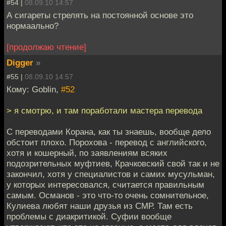
#54 |
08.09.10 14:57
А сигареты стрелять на постоянной основе это
нормаально?
[продолжаю чтение]
Digger
»
#55 |
08.09.10 14:57
Кому: Goblin,
#52
> я смотрю, и там поработали мастера перевода
С переводами Корана, как ты знаешь, вообще дело
обстоит плохо. Порохова - перевод с английского,
хотя и кошерный, по заявлениям всяких
подозрительных муфтиев, Крачковский свой так и не
закончил, хотя у специалистов и самих мусульман,
у которых интересовался, считается правильным
самым. Османов - это что-то очень сомнительное,
Кулиева любят наши друзья из СМР. Там есть
проблемы с диакритикой. Суфии вообще