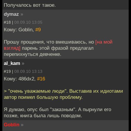
Получалось вот такое.
dymaz
»
#18 |
08.09.10 13:05
Кому: Goblin,
#9
Прошу прощения, что вмешиваюсь, но
[на мой
взгляд]
парень этой фразой предлагал
перепихнуться девченке.
al_kam
»
#19 |
08.09.10 13:13
Кому: 486dx2,
#16
> "очень уважаемые люди". Выставив их идиотами
автор поимел большую проблему.
Я думаю, опус был "заказным". А пырнули его
позже, книга была лишь поводом.
Goblin
»