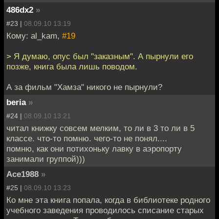
486dx2
»
#23 |
08.09.10 13:19
Кому: al_kam,
#19
> Я думаю, опус был "заказным". А пырнули его
позже, книга была лишь поводом.
А за фильм "Хамза" никого не пырнули?
beria
»
#24 |
08.09.10 13:21
читал книжку совсем мелким, то ли в 3 то ли в 5
классе. что-то помню. чего-то не понял....
помню, как они потихоньку лавку в аэропорту
занимали группой)))
Ace1988
»
#25 |
08.09.10 13:23
Ко мне эта книга попала, когда в библиотеке родного
учебного заведения проводилось списание старых