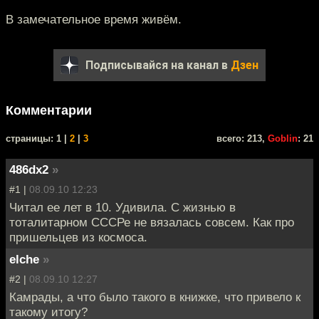
В замечательное время живём.
Подписывайся на канал в
Дзен
Комментарии
cтраницы: 1 |
2
|
3
всего: 213,
Goblin
: 21
486dx2
»
#1 |
08.09.10 12:23
Читал ее лет в 10. Удивила. С жизнью в
тоталитарном СССРе не вязалась совсем. Как про
пришельцев из космоса.
elche
»
#2 |
08.09.10 12:27
Камрады, а что было такого в книжке, что привело к
такому итогу?