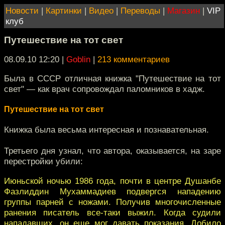
Новости
|
Картинки
|
Видео
|
Переводы
|
Магазин
|
VIP
клуб
Путешествие на тот свет
08.09.10 12:20
|
Goblin
|
213 комментариев
Была в СССР отличная книжка "Путешествие на тот
свет" — как врач сопровождал паломников в хадж.
Путешествие на тот свет
Книжка была весьма интересная и познавательная.
Третьего дня узнал, что автора, оказывается, на заре
перестройки убили:
Июньской ночью 1986 года, почти в центре Душанбе
Фазлиддин Мухаммадиев подвергся нападению
группы парней с ножами. Получив многочисленные
ранения писатель все-таки выжил. Когда судили
нападавших, он еще мог давать показания. Добило