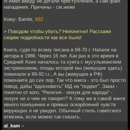
Я имел ввиду не детали преступления, а сам факт
нападения. Причины - см.ниже
Кому: Bambr,
#22
> Поводом чтобы убить? Непонятно! Расскажи
скорее подробности как все было!
Книга, судя по всему писана в 69-70 г. Напали на
автора в 1986. Через 16 лет. Как раз в это время в
Средней Азии началось та хуета с мусульманским
экстремизмом, плоды которой мы (живущие здесь)
пожинали в 89-92 г.г., А вы (живущие в РФ)
пожинаете до сих пор. Так что книга - это был просто
повод, дабы "вдохновить" МД на "подвиг". Заказ -
понятно от кого. "Религия - опиум для народа" -
лозунг ни о чем не говорит? К тому же в самой книге
явного поношения и прямых оскорблений чувств
верующих я не увидел. Обычный стиль советского
атеизма, если можно так сказать.
al_kam
»