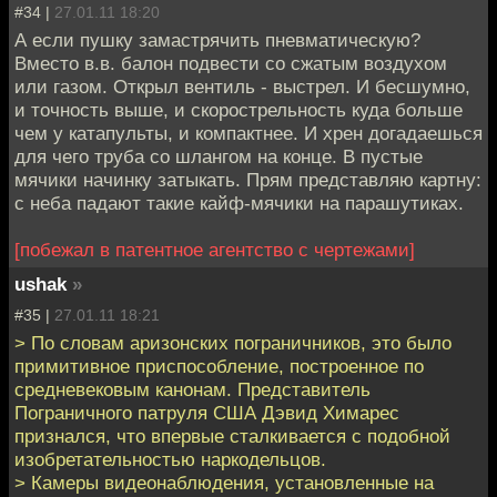
#34 |
27.01.11 18:20
А если пушку замастрячить пневматическую?
Вместо в.в. балон подвести со сжатым воздухом
или газом. Открыл вентиль - выстрел. И бесшумно,
и точность выше, и скорострельность куда больше
чем у катапульты, и компактнее. И хрен догадаешься
для чего труба со шлангом на конце. В пустые
мячики начинку затыкать. Прям представляю картну:
с неба падают такие кайф-мячики на парашутиках.
[побежал в патентное агентство с чертежами]
ushak
»
#35 |
27.01.11 18:21
> По словам аризонских пограничников, это было
примитивное приспособление, построенное по
средневековым канонам. Представитель
Пограничного патруля США Дэвид Химарес
признался, что впервые сталкивается с подобной
изобретательностью наркодельцов.
> Камеры видеонаблюдения, установленные на