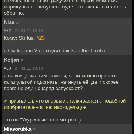
наклоненные на 30 градусов в сторону Мексики.
марихуана с трибушета будет отскакивать и лететь
обратно.
Niss
»
#32 |
27.01.11 18:19
Кому: Strifus,
#23
в Civilization V проходит как Ivan the Terrible.
Koljan
»
#33 |
27.01.11 18:19
а на кой у них там камеры, если можно прицеп с
катапультой подогнать, натянуть её, да и скорее
всего не один снаряд запускают?
> признался, что впервые сталкивается с подобной
изобретательностью наркодельцов
это он "Укуренные" не смотрел :)
Miasorubka
»