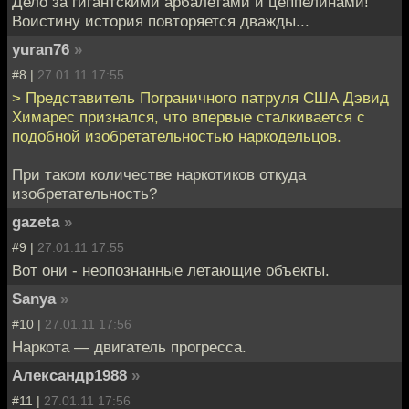
Дело за гигантскими арбалетами и цеппелинами!
Воистину история повторяется дважды...
yuran76
»
#8 |
27.01.11 17:55
> Представитель Пограничного патруля США Дэвид
Химарес признался, что впервые сталкивается с
подобной изобретательностью наркодельцов.
При таком количестве наркотиков откуда
изобретательность?
gazeta
»
#9 |
27.01.11 17:55
Вот они - неопознанные летающие объекты.
Sanya
»
#10 |
27.01.11 17:56
Наркота — двигатель прогресса.
Александр1988
»
#11 |
27.01.11 17:56