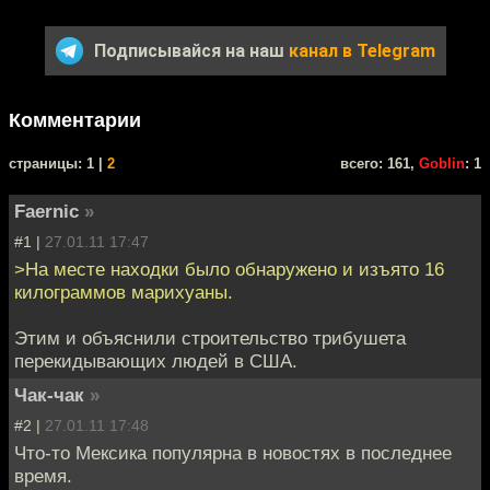
Подписывайся на наш
канал в Telegram
Комментарии
cтраницы: 1 |
2
всего: 161,
Goblin
: 1
Faernic
»
#1 |
27.01.11 17:47
>На месте находки было обнаружено и изъято 16
килограммов марихуаны.
Этим и объяснили строительство трибушета
перекидывающих людей в США.
Чак-чак
»
#2 |
27.01.11 17:48
Что-то Мексика популярна в новостях в последнее
время.