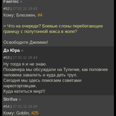
Faernic
»
#52 |
27.01.11 18:43
Кому: Блюзмен,
#4
> Что на очереди? Боевые слоны перебегающие
границу с полутонной кокса в жопе?
Освободите Джимми!
Дэ Юра
»
#53 |
27.01.11 18:43
Ну тогда я и не знаю.
Позавчера мы обсуждали на Тупичке, как половчее
человека завалить и куда деть труп.
Сегодня мы здесь помогаем советами
наркоторговцам.
Куда катиться мир!!!
Strifus
»
#54 |
27.01.11 18:49
Кому: Goblin,
#25