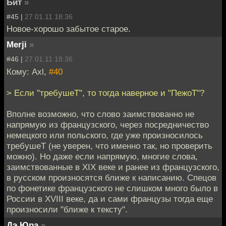
Бит
»
#45 |
27.01.11 18:36
Новое-хорошо забытое старое.
Merji
»
#46 |
27.01.11 18:36
Кому: Axl,
#40
> Если "требушеТ", то тогда наверное и "ПежоТ"?
Вполне возможно, что слово заимствованно не
напрямую из французского, через посредничество
немецкого или польского, где уже произносилось
требушеТ (не уверен, что именно так, но проверить
можно). Но даже если напрямую, многие слова,
заимствованные в XIX веке и ранее из французского,
в русском произносятся ближе к написанию. Спецов
по фонетике французского не слишком много было в
России в XVIII веке, да и сами французы тогда еще
произносили "ближе к тексту".
Дэ Юра
»