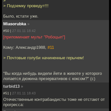
>
> Подземку проведут!!!
Было, кстати уже.
Miasorubka
»
#50 |
27.01.11 18:42
[припоминает мульт "Робоцып"]
Кому: Александр1988,
#11
> Почтовые голуби начиненные герычем!
"Вы когда нибудь видели йети в животе у которого
лопается дюжина презервативов с коксом?" (с)
turbid13
»
#51 |
27.01.11 18:43
Отечественные контрабандисты тоже не отстают от
прогресса: