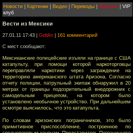
Новости
|
Картинки
|
Видео
|
Переводы
|
Магазин
|
VIP
клуб
Вести из Мексики
27.01.11 17:43
|
Goblin
|
161 комментарий
С мест сообщают:
Мексиканские полицейские изъяли на границе с США
катапульту, при помощи которой наркоторговцы
переправляли наркотики через заграждение на
территорию американского штата Аризона. Согласно
отчету полиции, патрульный экипаж обнаружил в 20
метрах от границы подозрительный внедорожник с
самодельным прицепом, на котором было
установлено необычное устройство. При дальнейшем
осмотре выяснилось, что это катапульта.
По словам аризонских пограничников, это было
примитивное приспособление, построенное по
средневековым канонам. Представитель Пограничного