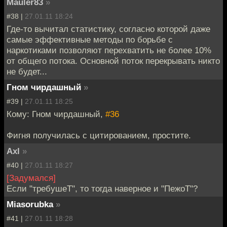
Mauler83
»
#38 |
27.01.11 18:24
Где-то вычитал статистику, согласно которой даже
самые эффективные методы по борьбе с
наркотиками позволяют перехватить не более 10%
от общего потока. Основной поток перекрывать никто
не будет...
Гном чирдашный
»
#39 |
27.01.11 18:25
Кому: Гном чирдашный,
#36
Фигня получилась с цитированием, простите.
Axl
»
#40 |
27.01.11 18:27
[Задумался]
Если "требушеТ", то тогда наверное и "ПежоТ"?
Miasorubka
»
#41 |
27.01.11 18:28