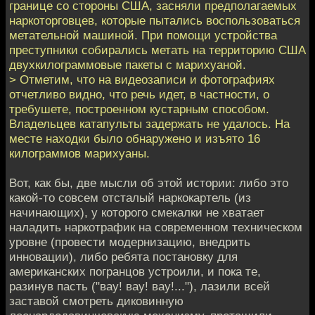
границе со стороны США, засняли предполагаемых
наркоторговцев, которые пытались воспользоваться
метательной машиной. При помощи устройства
преступники собирались метать на территорию США
двухкилограммовые пакеты с марихуаной.
> Отметим, что на видеозаписи и фотографиях
отчетливо видно, что речь идет, в частности, о
требушете, построенном кустарным способом.
Владельцев катапульты задержать не удалось. На
месте находки было обнаружено и изъято 16
килограммов марихуаны.
Вот, как бы, две мысли об этой истории: либо это
какой-то совсем отсталый наркокартель (из
начинающих), у которого смекалки не хватает
наладить наркотрафик на современном техническом
уровне (провести модернизацию, внедрить
инновации), либо ребята постановку для
американских погранцов устроили, и пока те,
разинув пасть ("вау! вау! вау!..."), лазили всей
заставой смотреть диковинную