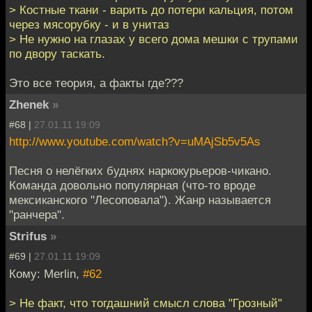
> Костные ткани - варить до потери кальция, потом
через мясорубку - и в унитаз
> Не нужно на глазах у всего дома мешки с трупами
по двору таскать.
Это все теория, а факты где???
Zhenek
»
#68 |
27.01.11 19:09
http://www.youtube.com/watch?v=uMAjSb5v5As
Песня о нелёгких буднях наркокурьеров-чикано.
Команда довольно популярная (что-то вроде
мексиканского "Лесоповала"). Жанр называется
"ранчера".
Strifus
»
#69 |
27.01.11 19:09
Кому: Merlin,
#62
> Не факт, что тогдашний смысл слова "Грозный"