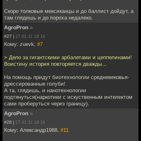
Скоро толковые мексиканцы и до баллист дойдут, а
там глядишь и до пороха недалеко.
AgroPron
»
#27 |
27.01.11 18:16
Кому: zuevk,
#7
> Дело за гигантскими арбалетами и цеппелинами!
Воистину история повторяется дважды...
На помощь придут биотехнологии средневековья-
дрессированные голуби!
А та, глядишь, и нанотехнологии
подтянуться(наркотики с искуственным интелектом
сами проберуться через границу).
AgroPron
»
#28 |
27.01.11 18:16
Кому: Александр1988,
#11