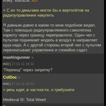
Кому: Baltazar,
#17
> С их то деньгами могли бы и вертолётов на
радиоуправлении накупить
Я давным-давно в каком-то кине подобное видел.
Там с помощью радиуправляемого самолетика
наркоту через границу переправляли. Один чел с
пультом поднимает модель в воздух и направляет
куда надо. А с другой стороны второй чел с пультом
перехватывает управление и спокойно садит.
mashingunner
»
#43 |
27.01.11 18:32
"Перекид" через запретку?
ColDoc
»
#44 |
27.01.11 18:33
> речь идет, в частности, о требушете
Medieval III: Total Weed