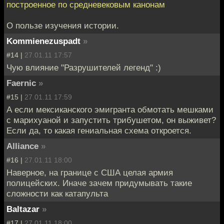
построенное по средневековым канонам
О пользе изучения истории.
Kommienezuspadt
»
#14 |
27.01.11 17:57
Чую влияние "Разрушителей легенд" :)
Faernic
»
#15 |
27.01.11 17:59
А если мексиканского эмигранта обмотать мешками
с марихуаной и запустить трибушетом, он выживет?
Если да, то какая гениальная схема откроется.
Alliance
»
#16 |
27.01.11 18:00
Наверное, на границе с США целая армия
полицейских. Иначе зачем придумывать такие
сложности как катапульта
Baltazar
»
#17 |
27.01.11 18:00