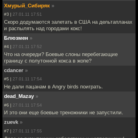
Хмурый_Сибиряк
»
#3 |
27.01.11 17:51
Скоро додумаются залетать в США на дельтапланах
и распылять над городами кокс!
Блюзмен
»
#4 |
27.01.11 17:52
Что на очереди? Боевые слоны перебегающие
границу с полутонной кокса в жопе?
cdancer
»
#5 |
27.01.11 17:54
Не дали пацанам в Angry birds поиграть.
dead_Mazay
»
#6 |
27.01.11 17:54
И это они еще боевые треножники не запустили.
zuevk
»
#7 |
27.01.11 17:55