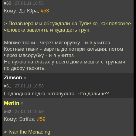
#60 |
27.01.11 18:56
Кому: Дэ Юра,
#53
> Позавчера мы обсуждали на Тупичке, как половчее
человека завалить и куда деть труп.
Мягкие ткани - через мясорубку - и в унитаз
Костные ткани - варить до потери кальция, потом
через мясорубку - и в унитаз
Не нужно на глазах у всего дома мешки с трупами
по двору таскать.
Zimson
»
#61 |
27.01.11 18:58
Подводная лодка, катапульта. Что дальше?
Merlin
»
#62 |
27.01.11 18:59
Кому: Strifus,
#59
> Ivan the Menacing