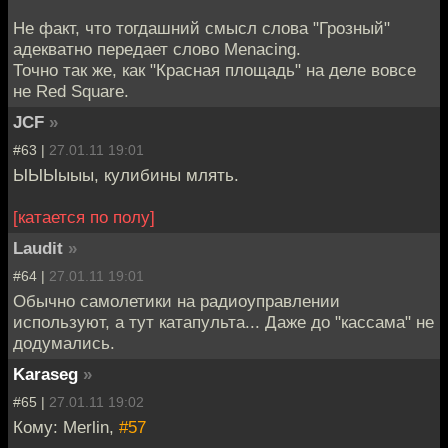
Не факт, что тогдашний смысл слова "Грозный"
адекватно передает слово Menacing.
Точно так же, как "Красная площадь" на деле вовсе
не Red Square.
JCF
»
#63 |
27.01.11 19:01
ЫЫЫыыы, кулибины млять.
[катается по полу]
Laudit
»
#64 |
27.01.11 19:01
Обычно самолетики на радиоуправлении
используют, а тут катапульта... Даже до "кассама" не
додумались.
Karaseg
»
#65 |
27.01.11 19:02
Кому: Merlin,
#57