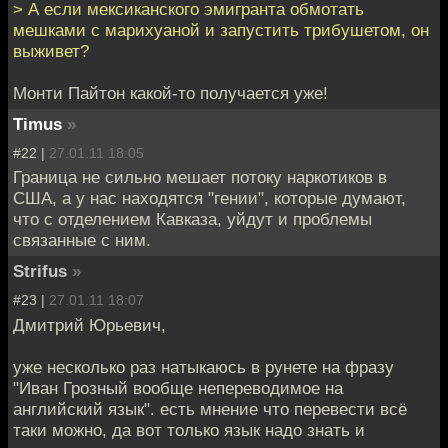
> А если мексиканского эмигранта обмотать
мешками с марихуаной и запустить трибушетом, он
выживет?
Монти Пайтон какой-то получается уже!
Timus
»
#22 |
27.01.11 18:05
Граница не сильно мешает потоку наркотиков в
США, а у нас находятся "гении", которые думают,
что с отделением Кавказа, уйдут и проблемы
связанные с ним.
Strifus
»
#23 |
27.01.11 18:07
Дмитрий Юрьевич,
уже несколько раз натыкаюсь в рунете на фразу
"Иван Грозный вообще непереводимое на
английский язык". есть мнение что перевести всё
таки можно, да вот только язык надо знать и