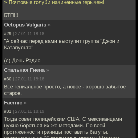
> Почтовые голуби начиненные герычем!
БТП!!!
Octopus Vulgaris
»
#29 |
27.01.11 18:18
"А сейчас перед вами выступит группа "Джон и
Катапульта"
(с) День Радио
Стальная Гиена
»
#30 |
27.01.11 18:18
Всё гениальное просто, а новое - хорошо забытое
старое.
Faernic
»
#31 |
27.01.11 18:19
Тогда совет полицейским США. С мексиканцами
нужно бороться их же методами. По всей
протяженности границы поставить батуты,