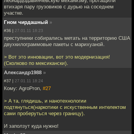
леонардодавинчевскую механизму, протащили
втихаря пару грузовиков с дурью на соседнем
участке.
Гном чирдашный
»
#36 |
27.01.11 18:23
преступники собирались метать на территорию США
двухкилограммовые пакеты с марихуаной.
> Вот это инновации, вот это модернизация!
(Сколково по мексикански).
Александр1988
»
#37 |
27.01.11 18:24
Кому: AgroPron,
#27
> А та, глядишь, и нанотехнологии
подтянуться(наркотики с искуственным интелектом
сами проберуться через границу).
И заползут куда нужно!