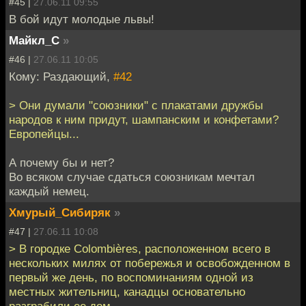
#45 |
27.06.11 09:55
В бой идут молодые львы!
Майкл_С
»
#46 |
27.06.11 10:05
Кому: Раздающий,
#42
> Они думали "союзники" с плакатами дружбы
народов к ним придут, шампанским и конфетами?
Европейцы...
А почему бы и нет?
Во всяком случае сдаться союзникам мечтал
каждый немец.
Хмурый_Сибиряк
»
#47 |
27.06.11 10:08
> В городке Colombières, расположенном всего в
нескольких милях от побережья и освобожденном в
первый же день, по воспоминаниям одной из
местных жительниц, канадцы основательно