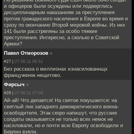
и офицеров были осуждены или подверглись
дисциплинарным наказаниям за преступления
против гражаднского населения в Европе во время и
сразу по окончанию Второй мировой войны. Из них
141 были расстреляны за особо тяжкие
преступления. Интересно, а сколько в Советской
Армии?
Павел Отморозов
»
#27 |
27.06.11 06:51
Без рассказа о миллионах изнасилованнщх
француженок нещитово.
Фирсыч
»
#28 |
27.06.11 07:04
Ай-ай! Что делается! На святое покушаются: на
светлый лик западного демократического воина-
освободителя. Этак скоро напишут, что русские
солдаты оказывается не только всех немок не
насиловали, но и почти всю Европу освободили и
Берлин взяли.