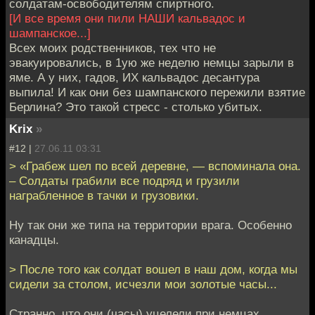
солдатам-освободителям спиртного.
[И все время они пили НАШИ кальвадос и
шампанское...]
Всех моих родственников, тех что не
эвакуировались, в 1ую же неделю немцы зарыли в
яме. А у них, гадов, ИХ кальвадос десантура
выпила! И как они без шампанского пережили взятие
Берлина? Это такой стресс - столько убитых.
Krix
»
#12 |
27.06.11 03:31
> «Грабеж шел по всей деревне, — вспоминала она.
– Солдаты грабили все подряд и грузили
награбленное в тачки и грузовики.
Ну так они же типа на территории врага. Особенно
канадцы.
> После того как солдат вошел в наш дом, когда мы
сидели за столом, исчезли мои золотые часы...
Странно, что они (часы) уцелели при немцах.