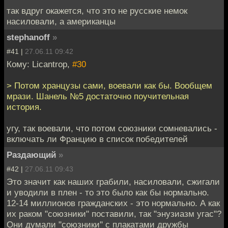
так вдруг окажется, что это не русские немок
насиловали, а американцы
stephanoff
»
#41 |
27.06.11 09:42
Кому: Licantrop,
#30
> Потом хранцузы сами, воевали как бы. Вообщем
мрази. Шанель №5 достаточно поучительная
история.
угу, так воевали, что потом союзники сомневались -
включать ли Францию в список победителей
Раздающий
»
#42 |
27.06.11 09:43
Это значит как наших грабили, насиловали, сжигали
и уводили в плен - то это было как бы нормально.
12-14 миллионов гражданских - это нормально. А как
их раком "союзники" поставили, так "энузиазм угас"?
Они думали "союзники" с плакатами дружбы