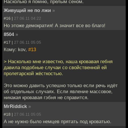
Насколько я помню, прелым сеном.
Живущий не по лжи
»
#16 |
27.06.11 04:22
Но этоже демократия! А значит все во благо!
8504
»
#17 |
27.06.11 05:05
Кому: kov,
#13
> Насколько мне известно, наша кровавая гебня
давила подобные случаи со свойственной ей
пролетарской жёсткостью.
Это можно давить успешно только если речь идёт
об отдельных случаях. Если явление массовое,
никакая кровавая гэбня не справится.
MrRiddick
»
#18 |
27.06.11 05:05
А не нужно было немцев прятать под кроватью.