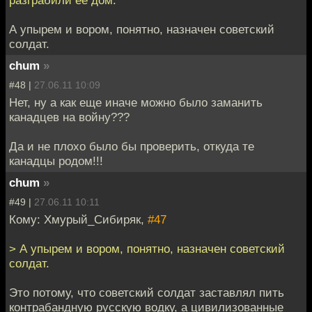
разграбили ее дом.
А упырем и вором, понятно, назначен советский
солдат.
chum
»
#48 |
27.06.11 10:09
Нет, ну а как еще иначе можно было заманить
канадцев на войну???
Да и не плохо было бы проверить, откуда те
канадцы родом!!!
chum
»
#49 |
27.06.11 10:11
Кому: Хмурый_Сибиряк,
#47
> А упырем и вором, понятно, назначен советский
солдат.
Это потому, что советский солдат заставлял пить
контрабандную русскую водку, а цивилизованные