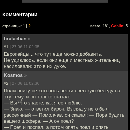
Комментарии
cтраницы: 1 |
2
всего: 181,
Goblin
: 5
bralachan
»
#1 |
27.06.11 02:35
Европейцы... что тут еще можно добавить.
Не удивлюсь, если они еще и местных жительниц
насиловали: это в их духе.
Kosmos
»
#2 |
27.06.11 02:36
Полковнику не хотелось вести светскую беседу на
эту тему, и он только сказал:
— Выто знаете, как я ее люблю.
— Знаю, — ответил барон. Взгляд у него был
рассеянный — Помолчав, он сказал: — Пора будить
вашего шофера. — А он поел?
— Поел и поспал, а потом опять поел и опять