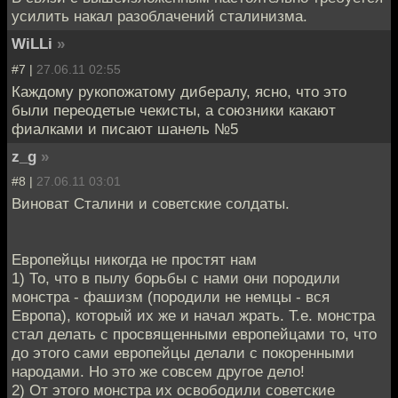
усилить накал разоблачений сталинизма.
WiLLi
»
#7 |
27.06.11 02:55
Каждому рукопожатому дибералу, ясно, что это
были переодетые чекисты, а союзники какают
фиалками и писают шанель №5
z_g
»
#8 |
27.06.11 03:01
Виноват Сталини и советские солдаты.
Европейцы никогда не простят нам
1) То, что в пылу борьбы с нами они породили
монстра - фашизм (породили не немцы - вся
Европа), который их же и начал жрать. Т.е. монстра
стал делать с просвященными европейцами то, что
до этого сами европейцы делали с покоренными
народами. Но это же совсем другое дело!
2) От этого монстра их освободили советские