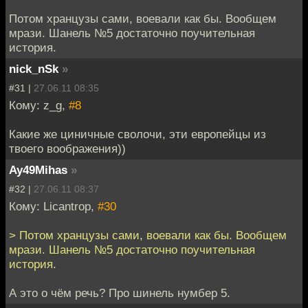
Потом хранцузы сами, воевали как бы. Вообщем
мрази. Шанель №5 достаточно поучительная
история.
nick_nSk
»
#31 |
27.06.11 08:35
Кому: z_g,
#8
Какие же циничные сволочи, эти европейцы из
твоего воображения))
Ay49Mihas
»
#32 |
27.06.11 08:37
Кому: Licantrop,
#30
> Потом хранцузы сами, воевали как бы. Вообщем
мрази. Шанель №5 достаточно поучительная
история.
А это о чём речь? Про шинель нумбер 5.