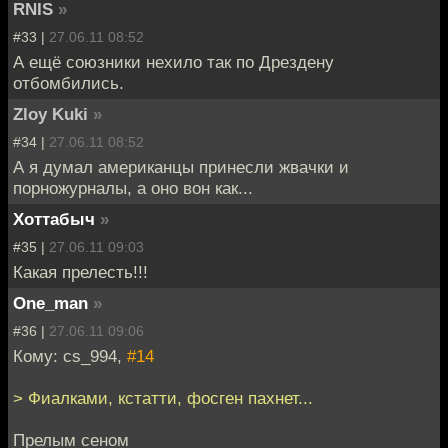
RNIS
»
#33 |
27.06.11 08:52
А ещё союзники нехило так по Дрездену
отбомбились.
Zloy Kuki
»
#34 |
27.06.11 08:52
А я думал американцы принесли жвачки и
порножурналы, а оно вон как...
Хоттабыч
»
#35 |
27.06.11 09:03
Какая прелесть!!!
One_man
»
#36 |
27.06.11 09:06
Кому: cs_994,
#14
> Фиалками, кстатти, фосген пахнет...
Прелым сеном