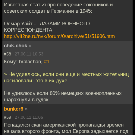
Известная статья про поведение союзников и
советских солдат в Германии в 1945:
Осмар Уайт - ГЛАЗАМИ ВОЕННОГО
КОРРЕСПОНДЕНТА
http://vif2ne.ru/nvk/forum/0/archive/51/51936.htm
chik-chok
»
#58 |
27.06.11 10:53
Кому: bralachan,
#1
> Не удивлюсь, если они еще и местных жительниц
насиловали: это в их духе.
Не удивлюсь если 80% немецких военнопленных
шарахнули в гудок.
bunker6
»
#59 |
27.06.11 11:06
Попадался скан американской пропаганды времен
начала второго фронта, мол Европа задыхается под