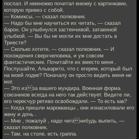
поспал. И немножко почитал книжку с картинками,
которую привез с собой.
— Комиксы, — сказал полковник.
— Надо бы мне научиться их читать, — сказал
барон. Он улыбнулся застенчивой, затаенной
улыбкой. — Вы бы не могли их мне достать в
Триесте?
— Сколько хотите, — сказал полковник. — И
похождения сверхчеловека, и уж совсем
фантастические. Почитайте их вместо меня .
Послушайте, Альварито, что с егерем, который был
на моей лодке? Поначалу он просто видеть меня не
мог.
— Это изза вашего мундира. Военная форма
союзников всегда на него так действует. Видите ли,
его чересчур ретиво освобождали. — То есть как?
— Когда пришли марокканцы , они изнасиловали его
жену и дочь .
— Мне , пожалуй , надо чегонибудь выпить, —
сказал полковник.
— Там, на столе, есть граппа.