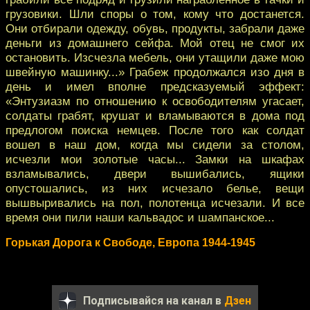
грузовики. Шли споры о том, кому что достанется.
Они отбирали одежду, обувь, продукты, забрали даже
деньги из домашнего сейфа. Мой отец не смог их
остановить. Изсчезла мебель, они утащили даже мою
швейную машинку...» Грабеж продолжался изо дня в
день и имел вполне предсказуемый эффект:
«Энтузиазм по отношению к освободителям угасает,
солдаты грабят, крушат и вламываются в дома под
предлогом поиска немцев. После того как солдат
вошел в наш дом, когда мы сидели за столом,
исчезли мои золотые часы... Замки на шкафах
взламывались, двери вышибались, ящики
опустошались, из них исчезало белье, вещи
вышвыривались на пол, полотенца исчезали. И все
время они пили наши кальвадос и шампанское...
Горькая Дорога к Свободе, Европа 1944-1945
Подписывайся на канал в
Дзен