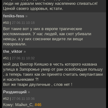
люди не давали местному населению спиваться!
Ценой своего здоровья, кстати.
feniks-fess
»
#50 |
27.06.11 10:18
Вот такие вот у них в европе трагические
воспоминания. У нас людей, как скот убивали
немцы, а у них союзники видите ли вещи
поворовали.
the_viktor
»
#51 |
27.06.11 10:32
мой дед Виктор Кияшко в честь которого названа
улица в Запорожье умер от ран освобождая польшу
, а теперь таких как он принято считать оккупантами
и насильниками ?!
Вот же твари двуличные , слов нет !
Раздающий
»
#52 |
27.06.11 10:36
Кому: Майкл_С,
#46