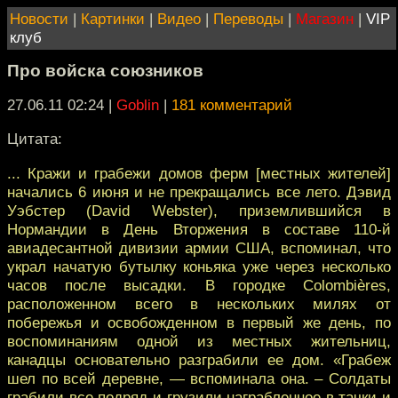
Новости
|
Картинки
|
Видео
|
Переводы
|
Магазин
|
VIP
клуб
Про войска союзников
27.06.11 02:24
|
Goblin
|
181 комментарий
Цитата:
... Кражи и грабежи домов ферм [местных жителей]
начались 6 июня и не прекращались все лето. Дэвид
Уэбстер (David Webster), приземлившийся в
Нормандии в День Вторжения в составе 110-й
авиадесантной дивизии армии США, вспоминал, что
украл начатую бутылку коньяка уже через несколько
часов после высадки. В городке Colombières,
расположенном всего в нескольких милях от
побережья и освобожденном в первый же день, по
воспоминаниям одной из местных жительниц,
канадцы основательно разграбили ее дом. «Грабеж
шел по всей деревне, — вспоминала она. – Солдаты
грабили все подряд и грузили награбленное в тачки и