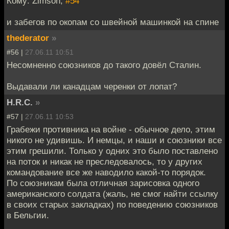
Кому: Zimson,
#54
и забегов по окопам со швейной машинкой на спине
thederator
»
#56 |
27.06.11 10:51
Несомненно союзников до такого довёл Сталин.
Выдавали ли канадцам черенки от лопат?
H.R.C.
»
#57 |
27.06.11 10:53
Грабежи противника на войне - обычное дело, этим
никого не удивишь. И немцы, и наши и союзники все
этим грешили. Только у одних это было поставлено
на поток и никак не преследовалось, то у других
командование все же наводило какой-то порядок.
По союзникам была отличная зарисовка одного
американского солдата (жаль, не смог найти ссылку
в своих старых закладках) по поведению союзников
в Бельгии.