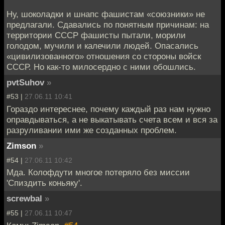
Ну, шоколадки и шнапс фашистам «союзники» не
предлагали. Сдавались по понятным причинам: на
территории СССР фашисты пытали, морили
голодом, мучили и калечили людей. Опасались
«цивилизованного» отношения со стороны войск
СССР. Но как-то милосердно с ними обошлись.
pvtSuhov
»
#53 |
27.06.11 10:41
Гораздо интереснее, почему каждый раз нам нужно
оправдываться, а не выкатывать счета всем и вся за
разруливании ими же созданных проблем.
Zimson
»
#54 |
27.06.11 10:42
Мда. Колофдути многое потеряло без миссии
'Спиздить коньяку'.
screwbal
»
#55 |
27.06.11 10:47