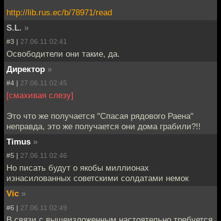
http://lib.rus.ec/b/78971/read
S.L.
»
#3 |
27.06.11 02:41
Освободители они такие, да.
Директор
»
#4 |
27.06.11 02:45
[смахивая слезу]
Это что же получается "Спасая рядового Раена"
неправда, это же получается они дома грабили?!!
Timus
»
#5 |
27.06.11 02:46
Но писать будут о якобы миллионах
изнасилованных советскими солдатами немок
Vic
»
#6 |
27.06.11 02:49
В связи с вышеизложенным настоятельно требуется