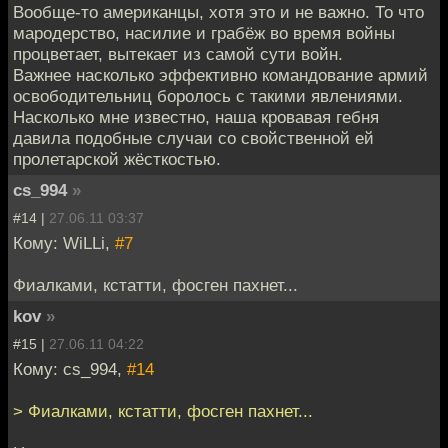
Вообще-то американцы, хотя это и не важно. То что
мародерство, насилие и грабёж во время войны
процветает, вытекает из самой сути войн.
Важнее насколько эффективно командование армий
освободительниц боролось с такими явлениями.
Насколько мне известно, наша кровавая гебня
давила подобные случаи со свойственной ей
пролетарской жёсткостью.
cs_994
»
#14 |
27.06.11 03:37
Кому: WiLLi,
#7
Фиалками, кстатти, фосген пахнет...
kov
»
#15 |
27.06.11 04:22
Кому: cs_994,
#14
> Фиалками, кстатти, фосген пахнет...