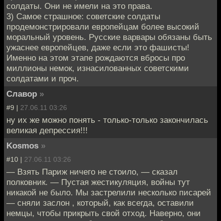
солдаты. Они не имели на это права.
3) Самое страшное: советские солдаты
продемонстрировали европейцам более высокий
моральный уровень. Русские варвары обязаны быть
ужаснее европейцев, даже если это фашисты!
Именно на этом этапе рождаются вбросы про
миллионы немок, изнасилованных советскими
солдатами и проч.
Славор
»
#9 |
27.06.11 03:26
ну их же можно понять - только-только закончилась
великая депрессия!!!
Kosmos
»
#10 |
27.06.11 03:26
— Взять Париж ничего не стоило, — сказал
полковник. — Пустая жестикуляция, войны тут
никакой не было. Мы застрелили несколько писарей
— сняли заслон , который, как всегда, оставили
немцы, чтобы прикрыть свой отход. Наверно, они