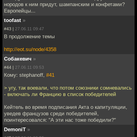
нородов к ним придут, шампанским и конфетами?
Европейцы...
toofast
»
#43 |
27.06.11 09:47
В продолжение темы
http://eot.su/node/4358
Собакевич
»
#44 |
27.06.11 09:53
Кому: stephanoff,
#41
> угу, так воевали, что потом союзники сомневались
- включать ли Францию в список победителей
Кейтель во время подписания Акта о капитуляции,
уведев французов среди победителей,
поинтересовался: "А эти нас тоже победили?"
DemoniT
»