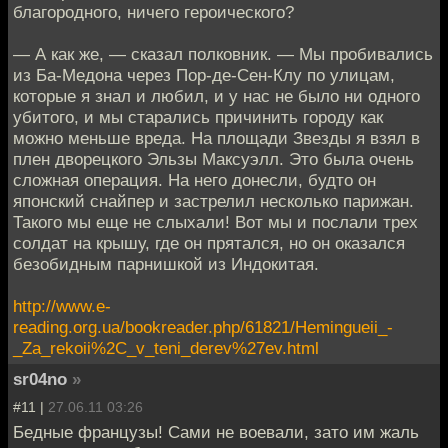
благородного, ничего героического?
— А как же, — сказал полковник. — Мы пробивались
из Ба-Медона через Пор-де-Сен-Клу по улицам,
которые я знал и любил, и у нас не было ни одного
убитого, и мы старались причинить городу как
можно меньше вреда. На площади Звезды я взял в
плен дворецкого Эльзы Максуэлл. Это была очень
сложная операция. На него донесли, будто он
японский снайпер и застрелил несколько парижан.
Такого мы еще не слыхали! Вот мы и послали трех
солдат на крышу, где он прятался, но он оказался
безобидным парнишкой из Индокитая.
http://www.e-
reading.org.ua/bookreader.php/61821/Hemingueii_-
_Za_rekoii%2C_v_teni_derev%27ev.html
sr04no
»
#11 |
27.06.11 03:26
Бедные французы! Сами не воевали, зато им жаль