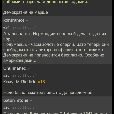
побоями, возросла и доля актов содомии...
Демократия на марше
kontramot
»
#24 |
27.06.11 05:34
А кальвадос в Нормандии неплохой делают до сих
пор...
Подумаешь - часы золотые спёрли. Зато теперь они
свободны от тоталитарного фашистского режима.
Демократия не привносится бесплатно. Особенно
американцами...
Chulmanec
»
#25 |
27.06.11 05:34
Кому: MrRiddick,
#18
Надо было нажитое прятать, да понадежней.
baton_stone
»
#26 |
27.06.11 05:34
По решению Военного суда США около 3643 солдат