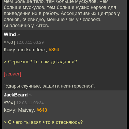
Чем больше тело, тем больше мускулов. Чем
больше мускулов, тем больше нужно нервов для
приведения их в работу. Ассоциативных центров у
слонов, очевидно, меньше чем у человека.
Аналогично у китов.
W!nd
»
#703 |
12.08.11 03:29
Кому: circkumflexx,
#394
> Серьёзно? Ты сам догадался?
[зевает]
"Удары скучные, защита неинтересная".
JackBeard
»
#704 |
12.08.11 03:34
Кому: Matvey,
#648
> С чего ты взял что я стесняюсь?