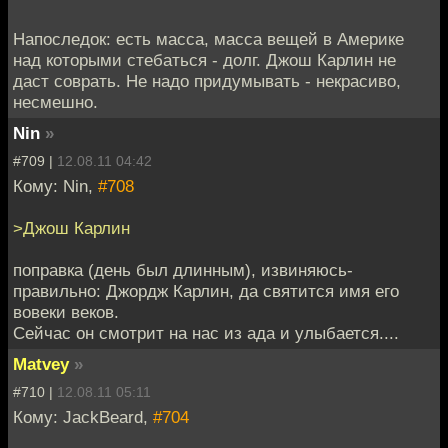
Напоследок: есть масса, масса вещей в Америке
над которыми стебаться - долг. Джош Карлин не
даст соврать. Не надо придумывать - некрасиво,
несмешно.
Nin
»
#709 |
12.08.11 04:42
Кому: Nin,
#708
>Джош Карлин
поправка (день был длинным), извиняюсь-
правильно: Джордж Карлин, да святится имя его
вовеки веков.
Сейчас он смотрит на нас из ада и улыбается....
Matvey
»
#710 |
12.08.11 05:11
Кому: JackBeard,
#704