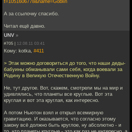
t=1051606778&name=Goblin
А за ссылочку спасибо.
Читал ещё давно.
UNV
»
#705 |
12.08.11 03:41
Кому: kotka,
#411
> Этак можно договориться до того, что наши деды-
бабуины обманывали сами себя, когда воевали за
Родину в Великую Отечественную Войну.
Не, тут другое. Вот, скажем, смотрели мы на мир и
удивлялись, что планеты все круглые. Вот эта
круглая и вот эта круглая, как интересно.
А потом Ньютон взял и открыл всемирную
гравитацию. И оказывается, что согласно этому
закону всё должно быть круглое, ну абсолютно - и
то, что планеты круглые - это как раз не интересно, а