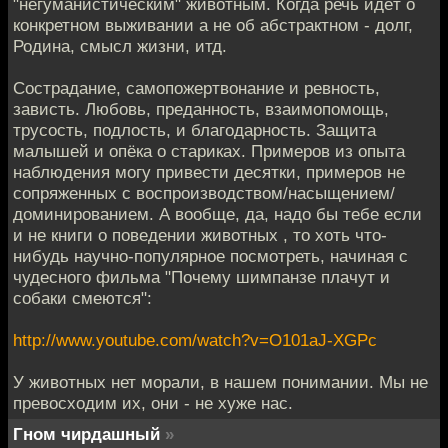
"негуманистическим" животным. Когда речь идёт о
конкретном выживании а не об aбстрактном - долг,
Родина, смысл жизни, итд.
Сострадание, самопожертвонание и ревность,
зависть. Любовь, преданность, взаимопомощь,
трусость, подлость, и благодарность. Защита
малышей и опёка о стариках. Примеров из опыта
наблюдения могу привести десятки, примеров не
сопряженных с воспроизводством/насыщением/
доминированием. А вообще, да, надо бы тебе если
и не книги о поведении животных , то хоть что-
нибудь научно-популярное посмотреть, начиная с
чудесного фильма "Почему шимпанзе плачут и
собаки смеются":
http://www.youtube.com/watch?v=O101aJ-XGPc
У животных нет морали, в нашем понимании. Мы не
превосхoдим их, они - не хуже нас.
Гном чирдашный
»