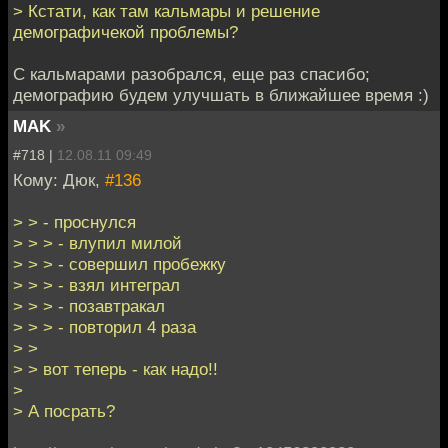
> Кстати, как там кальмары и решение
демографичекой проблемы?
С кальмарами разобрался, еще раз спасибо;
демографию будем улучшать в ближайшее время :)
MAK
»
#718 |
12.08.11 09:49
Кому: Дюк,
#136
> > - проснулся
> > > - влупил милой
> > > - совершил пробежку
> > > - взял интеграл
> > > - позавтракал
> > > - повторил 4 раза
> >
> > вот теперь - как надо!!
>
> А посрать?