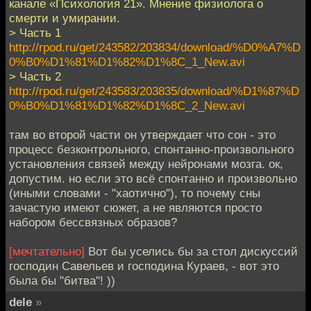
канале «Психология 21». Мнение физиолога о
смерти и умирании.
> Часть 1
http://rpod.ru/get/243582/203834/download/%D0%A7%D
0%B0%D1%81%D1%82%D1%8C_1_New.avi
> Часть 2
http://rpod.ru/get/243583/203835/download/%D1%87%D
0%B0%D1%81%D1%82%D1%8C_2_New.avi
там во второй части он утверждает что сон - это
процесс безконтрольного, спонтанно-произвольного
установления связей между нейронами мозга. ок,
допустим. но если это всё спонтанно и произвольно
(иными словами - "хаотично"), то почему сны
зачастую имеют сюжет, а не являются просто
набором бессвязных образов?
[мечтательно]
Вот бы уселись бы за стол дискуссий
господин Савельев и господина Кураев, - вот это
была бы "битва"! ))
dele
»