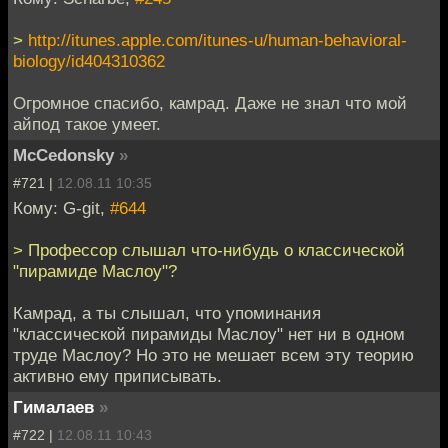
>
http://itunes.apple.com/itunes-u/human-behavioral-
biology/id404310362
Огромное спасибо, камрад. Даже не знал что мой
айпод такое умеет.
McCedonsky
»
#721 |
12.08.11 10:35
Кому: G-git,
#644
> Профессор слышал что-нибудь о классической
"пирамиде Маслоу"?
Камрад, а ты слышал, что упоминания
"классической пирамиды Маслоу" нет ни в одном
труде Маслоу? Но это не мешает всем эту теорию
активно ему приписывать.
Гималаев
»
#722 |
12.08.11 10:43