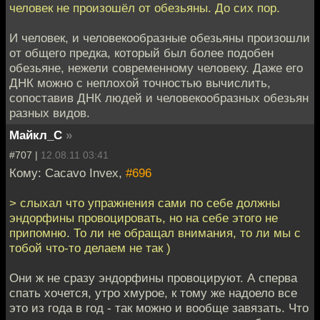
человек не произошёл от обезьяны. До сих пор.
И человек, и человекообразные обезьяны произошли
от общего предка, который был более подобен
обезьяне, нежели современному человеку. Даже его
ДНК можно с неплохой точностью вычислить,
сопоставив ДНК людей и человекообразных обезьян
разных видов.
Майкл_С
»
#707 |
12.08.11 03:41
Кому: Cacavo Invex,
#696
> слыхал что упражнения сами по себе должны
эндорфины провоцировать, но на себе этого не
припомню. То ли не обращал внимания, то ли мы с
тобой что-то делаем не так )
Они ж не сразу эндорфины провоцируют. А сперва
спать хочется, утро хмурое, к тому же надоело все
это из года в год - так можно и вообще завязать. Что