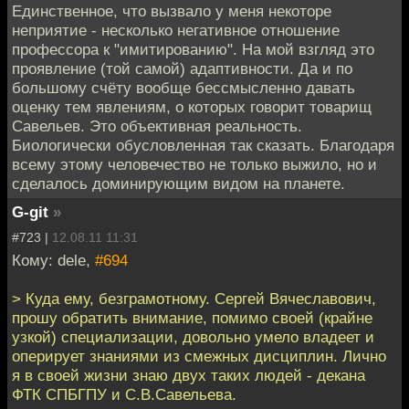
Единственное, что вызвало у меня некоторе
неприятие - несколько негативное отношение
профессора к "имитированию". На мой взгляд это
проявление (той самой) адаптивности. Да и по
большому счёту вообще бессмысленно давать
оценку тем явлениям, о которых говорит товарищ
Савельев. Это объективная реальность.
Биологически обусловленная так сказать. Благодаря
всему этому человечество не только выжило, но и
сделалось доминирующим видом на планете.
G-git
»
#723 |
12.08.11 11:31
Кому: dele,
#694
> Куда ему, безграмотному. Сергей Вячеславович,
прошу обратить внимание, помимо своей (крайне
узкой) специализации, довольно умело владеет и
оперирует знаниями из смежных дисциплин. Лично
я в своей жизни знаю двух таких людей - декана
ФТК СПБГПУ и С.В.Савельева.