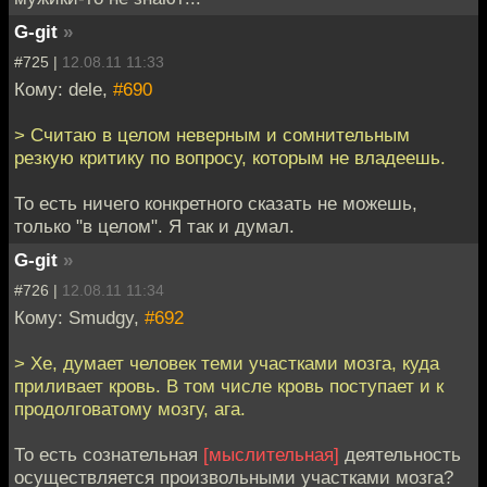
G-git
»
#725 |
12.08.11 11:33
Кому: dele,
#690
> Считаю в целом неверным и сомнительным
резкую критику по вопросу, которым не владеешь.
То есть ничего конкретного сказать не можешь,
только "в целом". Я так и думал.
G-git
»
#726 |
12.08.11 11:34
Кому: Smudgy,
#692
> Хе, думает человек теми участками мозга, куда
приливает кровь. В том числе кровь поступает и к
продолговатому мозгу, ага.
То есть сознательная
[мыслительная]
деятельность
осуществляется произвольными участками мозга?