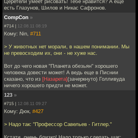
Церетели умеет рисовать! Тебе нравится? А ещё
есть Глазунов, Шилов и Никас Сафронов.
CompCon
»
#714 |
12.08.11 08:19
Кому: Nin,
#711
> У животных нет морали, в нашем понимании. Мы
не превосхoдим их, они - не хуже нас.
Вот до чего новая "Планета обезьян" хорошего
человека довести может! А ведь еще в Писнии
сказано, что из
[Назарета]
(зачеркнуто) Голливуда
ничего хорошего придти не может.
123
»
#715 |
12.08.11 09:27
Кому: Дюк,
#427
> Надо так: "Профессор Савельев - Гитлер."
Кстати, очень близко! Надо только сделать шаг: