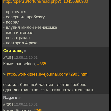
http://oper.ru/torture/read.php?t=10456890980
- проснулся
- совершил пробежку
- посрал
- влупил милой незнакомке
- взял интеграл
- позавтракал
- повторил 4 раза
Скиталец
»
#719 |
12.08.11 10:01
Кому: hariseldon,
#635
>
http://wolf-kitses.livejournal.com/72983.html
осилил. большей частью - лютая поебень
одно достоинство есть - сильно захотел спать
Nagare
»
#720 |
12.08.11 10:01
Кому: Scharbe,
#245