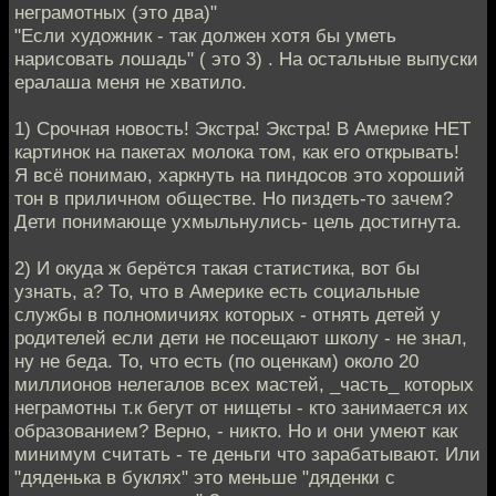
неграмотных (это два)"
"Если художник - так должен хотя бы уметь
нарисовать лошадь" ( это 3) . На остальные выпуски
ералаша меня не хватило.
1) Срочная новость! Экстра! Экстра! В Aмерике НЕТ
картинок на пакетах молока том, как его откpывать!
Я всё понимаю, харкнуть на пиндосов это хороший
тон в приличном обществе. Но пиздеть-то зачем?
Дети понимающе ухмыльнyлись- цель достигнута.
2) И окуда ж берётся такая статистика, вот бы
узнать, а? То, что в Америке есть социальные
службы в полномичиях которых - отнять детей у
родителей если дети не посещают школу - не знал,
ну не беда. То, что есть (по оценкам) около 20
миллионов нелегалов всех мастей, _часть_ которых
неграмотны т.к бегут от нищеты - кто занимается их
образованием? Верно, - никто. Но и они умеют как
минимум считать - те деньги что зарабатывают. Или
"дяденька в буклях" это меньше "дяденки с