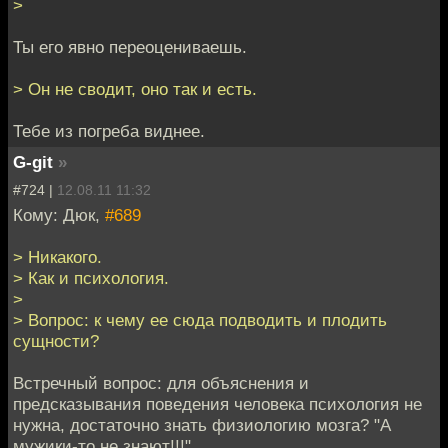
>
Ты его явно переоцениваешь.
> Он не сводит, оно так и есть.
Тебе из погреба виднее.
G-git
»
#724 |
12.08.11 11:32
Кому: Дюк,
#689
> Никакого.
> Как и психология.
>
> Вопрос: к чему ее сюда подводить и плодить
сущности?
Встречный вопрос: для объяснения и
предсказывания поведения человека психология не
нужна, достаточно знать физиологию мозга? "А
мужики-то не знают!!!"