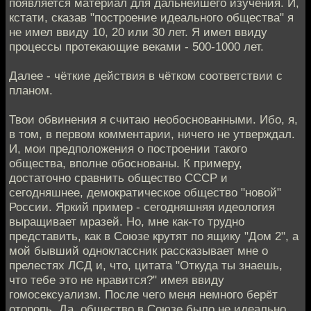
появляется материал для дальнейшего изучения. И,
кстати, сказав "построение идеального общества" я
не имел ввиду 10, 20 или 30 лет. Я имел ввиду
процессы протекающие веками - 500-1000 лет.
Далее - чёткие действия в чётком соответствии с
планом.
Твои обвинения я считаю необоснованными. Ибо, я,
в том, в первом комментарии, ничего не утверждал.
И, мои предположения о построении такого
общества, вполне обоснованы. К примеру,
достаточно сравнить общество СССР и
сегодняшнее, демократическое общество "новой"
России. Яркий пример - сегодняшняя идеология
выращивает мразей. Но, мне как-то трудно
представить, как в Союзе крутят по ящику "Дом 2", а
мой бывший одноклассник рассказывает мне о
прелестях ЛСД и, что, цитата "Откуда ты знаешь,
что тебе это не нравится?" имея ввиду
гомосексуализм. После чего меня немного берёт
оторопь. Да, общество в Союзе было не идеально,