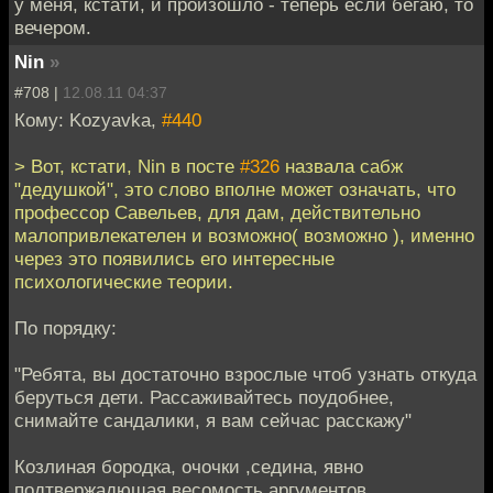
у меня, кстати, и произошло - теперь если бегаю, то
вечером.
Nin
»
#708 |
12.08.11 04:37
Кому: Kozyavka,
#440
> Вот, кстати, Nin в посте
#326
назвала сабж
"дедушкой", это слово вполне может означать, что
профессор Савельев, для дам, действительно
малопривлекателен и возможно( возможно ), именно
через это появились его интересные
психологические теории.
По порядку:
"Ребята, вы достаточно взрослые чтоб узнать откуда
беруться дети. Рассаживайтесь поудобнее,
снимайте сандалики, я вам сейчас расскажу"
Козлиная бородка, очочки ,седина, явно
подтвeржадющая весомость аргументов,