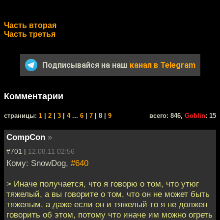
Часть вторая
Часть третья
Подписывайся на наш
канал в Telegram
Комментарии
cтраницы:
1
|
2
|
3
|
4
...
6
|
7
| 8 |
9
всего: 846,
Goblin
: 15
CompCon
»
#701 |
12.08.11 02:56
Кому: SnowDog,
#640
> Иначе получается, что я говорю о том, что утюг
тяжелый, а вы говорите о том, что он не может быть
тяжелым, а даже если он и тяжелый то я не должен
говорить об этом, потому что иначе им можно огреть