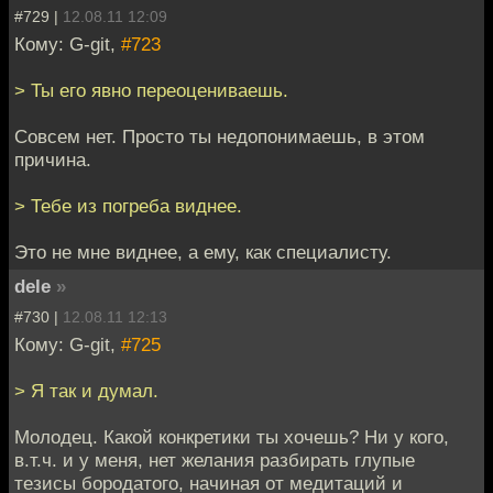
#729 |
12.08.11 12:09
Кому: G-git,
#723
> Ты его явно переоцениваешь.
Совсем нет. Просто ты недопонимаешь, в этом
причина.
> Тебе из погреба виднее.
Это не мне виднее, а ему, как специалисту.
dele
»
#730 |
12.08.11 12:13
Кому: G-git,
#725
> Я так и думал.
Молодец. Какой конкретики ты хочешь? Ни у кого,
в.т.ч. и у меня, нет желания разбирать глупые
тезисы бородатого, начиная от медитаций и