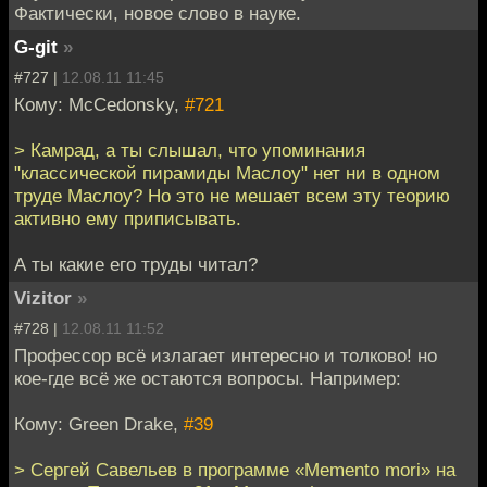
Фактически, новое слово в науке.
G-git
»
#727 |
12.08.11 11:45
Кому: McCedonsky,
#721
> Камрад, а ты слышал, что упоминания
"классической пирамиды Маслоу" нет ни в одном
труде Маслоу? Но это не мешает всем эту теорию
активно ему приписывать.
А ты какие его труды читал?
Vizitor
»
#728 |
12.08.11 11:52
Профессор всё излагает интересно и толково! но
кое-где всё же остаются вопросы. Например:
Кому: Green Drake,
#39
> Сергей Савельев в программе «Memento mori» на