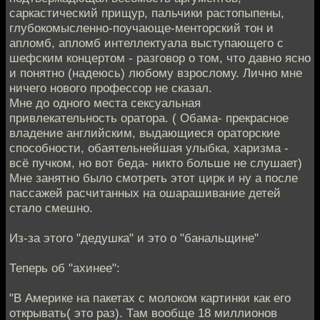
саркастический прищур, пальчики растопыпены,
глубокомысленно-поучающе-менторский тон и
апломб, апломб интеллектуала выступающего с
шефским концертом - разговор о том, что давно ясно
и понятно (надеюсь) любому взроcлому. Лично мне
ничего нового профессор не сказал.
Мне до одного места сексуальная
привлекательность оратора. ( Обама- прeкрасное
владение английским, выдающиеся ораторские
способности, обаятельнейшая улыбка, харизма -
всё пучком, но вот беда- никто больше не слушает)
Мне занятно было смотреть этот цирк и ну а после
пассажей расчитанных на ошарашивание детей
стало смешно.
Из-за этого "дедушка" и это о "банальщине"
Теперь об "ахинее":
"В Aмерике на пакетах с молоком картинки как его
открывать( это раз). Там вообще 18 миллионов