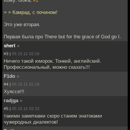
Кому: tsoka,
#1
> > Камрад, с почином!
Это уже вторая.
Первая была про There but for the grace of God go I.
sherl
»
#3 |
05.10.11 02:16
Ничего такой юморок. Тонкий, английский.
Профессиональный, можно сказать!!!
F1do
»
#4 |
05.10.11 02:18
Хуяссе!!!
radjga
»
#5 |
05.10.11 02:22
такими заметками скоро станем знатоками
чужеродных диалектов!