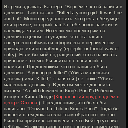
Из речи адвоката Картера: "Вернёмся к той записи в
дневнике. Там сказано: "Killed a young girl. It was fine
and hot". Можно предположить, что речь о безумце
или кретине, который нашёл себе новое занятие и
наслаждается им. Но если мы посмотрим на
дневник в целом, то увидим, что эта запись
совершенно обычна и оформлена в нервическом
припадке или по шаблону (epileptic or formal way of
entry). Если бы мой подзащитный хотел написать
признание, он мог бы явиться с повинной в
полицию. Предположим, что он написал бы в
дневнике "A young girl killed" (Убита маленькая
девочка) или "Killed," с запятой (т.е. тоже "Убита:
маленькая девочка"). В другом месте дневника
читаем: "A child drowned in King's Pond" (Ребёнок
утонул в Кингз-Понде
[Королевский пруд, водоём в
центре Олтона]
). Предположим, что было бы
написано: "Drowned a child in King's Pond". Тогда бы,
вопреки всем доказательствам обратного, можно
было бы прийти к заключению, что Бейкер утопил
ребёнка. Неужели такое возможно или совместимо