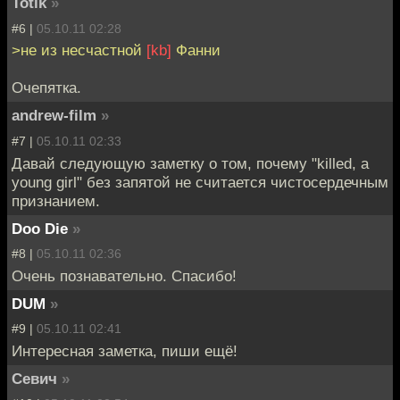
Totik
»
#6 |
05.10.11 02:28
>не из несчастной
[kb]
Фанни
Очепятка.
andrew-film
»
#7 |
05.10.11 02:33
Давай следующую заметку о том, почему "killed, a
young girl" без запятой не считается чистосердечным
признанием.
Doo Die
»
#8 |
05.10.11 02:36
Очень познавательно. Спасибо!
DUM
»
#9 |
05.10.11 02:41
Интересная заметка, пиши ещё!
Севич
»