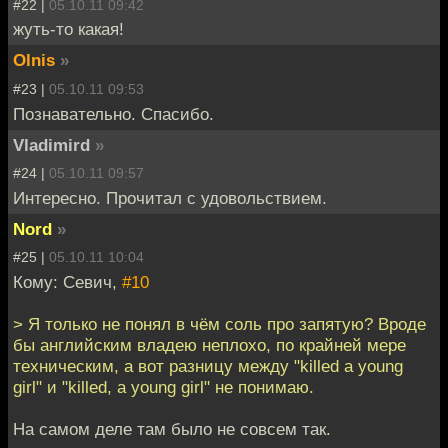
#22 |
05.10.11 09:42
жуть-то какая!
Olnis
»
#23 |
05.10.11 09:53
Познавательно. Спасибо.
Vladimird
»
#24 |
05.10.11 09:57
Интересно. Прочитал с удовольствием.
Nord
»
#25 |
05.10.11 10:04
Кому: Севич,
#10
> Я только не понял в чём соль про запятую? Вроде
бы английским владею неплохо, по крайней мере
техническим, а вот разницу между "killed a young
girl" и "killed, a young girl" не понимаю.
На самом деле там было не совсем так.