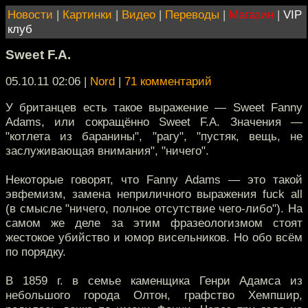
Новости
|
Картинки
|
Видео
|
Переводы
|
Магазин
|
VIP
клуб
Sweet F.A.
05.10.11 02:06
|
Nord
|
71 комментарий
У британцев есть такое выражение — Sweet Fanny
Adams, или сокращённо Sweet F.A. Значения —
"котлета из баранины", "рагу", "пустяк, вещь, не
заслуживающая внимания", "ничего".
Некоторые говорят, что Fanny Adams — это такой
эвфемизм, замена неприличного выражения fuck all
(в смысле "ничего, полное отсутствие чего-либо"). На
самом же деле за этим фразеологизмом стоят
жестокое убийство и юмор висельников. Но обо всём
по порядку.
В 1859 г. в семье каменщика Генри Адамса из
небольшого города Олтон, графство Хемпшир,