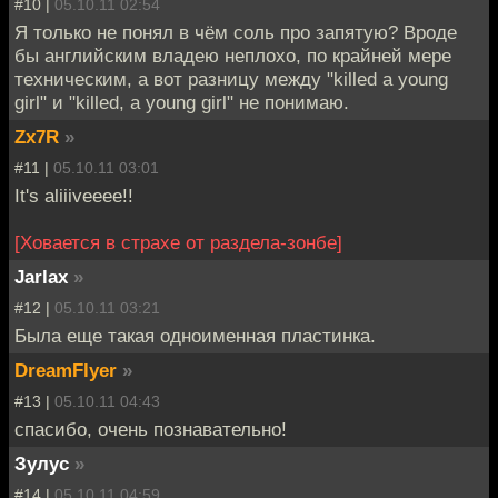
#10 |
05.10.11 02:54
Я только не понял в чём соль про запятую? Вроде
бы английским владею неплохо, по крайней мере
техническим, а вот разницу между "killed a young
girl" и "killed, a young girl" не понимаю.
Zx7R
»
#11 |
05.10.11 03:01
It's aliiiveeee!!
[Ховается в страхе от раздела-зонбе]
Jarlax
»
#12 |
05.10.11 03:21
Была еще такая одноименная пластинка.
DreamFlyer
»
#13 |
05.10.11 04:43
спасибо, очень познавательно!
Зулуc
»
#14 |
05.10.11 04:59