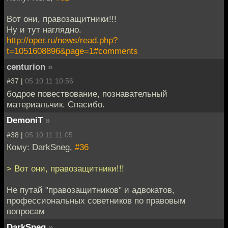
Вот они, правозащитники!!!
Ну и тут наглядно.
http://oper.ru/news/read.php?
t=1051608896&page=1#comments
centurion
»
#37 |
05.10.11 10:56
бодрое повествование, познавательный
материальчик. Спасибо.
DemoniT
»
#38 |
05.10.11 11:05
Кому: DarkSneg,
#36
> Вот они, правозащитники!!!
Не путай "правозащитников" и адвокатов,
профессиональных советников по правовым
вопросам
DarkSneg
»