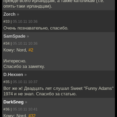
прежде всего ирландцам, а также католикам (т.е.
опять-таки ирландцам).
Zorch
»
#33 |
05.10.11 10:36
Очень познавательно, спасибо.
SamSpade
»
#34 |
05.10.11 10:36
Кому: Nord,
#2
Интересно.
Спасибо за заметку.
D.Hexxen
»
#35 |
05.10.11 10:37
Вот же ж! Двадцать лет слушал Sweet "Funny Adams"
1974 и не знал. Спасибо за статью.
DarkSneg
»
#36 |
05.10.11 10:41
Кому: Nord,
#32