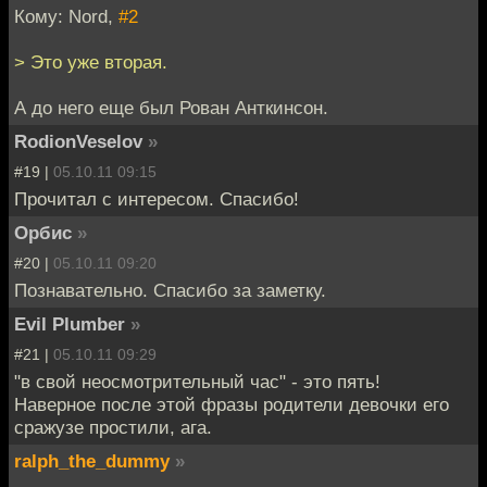
Кому: Nord,
#2
> Это уже вторая.
А до него еще был Рован Анткинсон.
RodionVeselov
»
#19 |
05.10.11 09:15
Прочитал с интересом. Спасибо!
Орбис
»
#20 |
05.10.11 09:20
Познавательно. Спасибо за заметку.
Evil Plumber
»
#21 |
05.10.11 09:29
"в свой неосмотрительный час" - это пять!
Наверное после этой фразы родители девочки его
сражузе простили, ага.
ralph_the_dummy
»