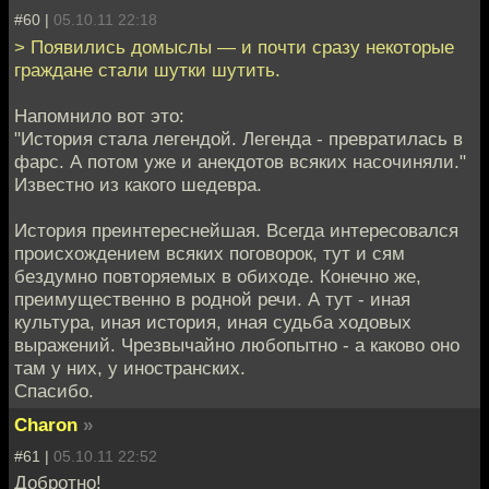
#60 |
05.10.11 22:18
> Появились домыслы — и почти сразу некоторые
граждане стали шутки шутить.
Напомнило вот это:
"История стала легендой. Легенда - превратилась в
фарс. А потом уже и анекдотов всяких насочиняли."
Известно из какого шедевра.
История преинтереснейшая. Всегда интересовался
происхождением всяких поговорок, тут и сям
бездумно повторяемых в обиходе. Конечно же,
преимущественно в родной речи. А тут - иная
культура, иная история, иная судьба ходовых
выражений. Чрезвычайно любопытно - а каково оно
там у них, у иностранских.
Спасибо.
Charon
»
#61 |
05.10.11 22:52
Добротно!