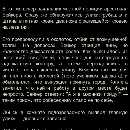
В тот же вечер начальник местной полиции арестовал
Бейкера. Сразу же обнаружились улики: рубашка и
штаны в пятнах крови, два ножа с запекшейся кровью
на лезвиях.
Его препроводили в околоток, отбив от возмущённой
толпы. На допросах Бейкер отрицал вину, но
количество доказательств росло. Как выяснилось из
показаний свидетелей, в три часа дня он вернулся в
адвокатскую контору, а затем, переодевшись в
чистое, снова вышел на улицу. Вечером того же дня
он пил пиво с коллегой (тоже учеником адвоката) и
обмолвился, что вынужден покинуть город. Коллега
заметил, что найти работу в другом месте будет
непросто. Бейкер ответил: "А я в мясники пойду!" —
таким тоном, что собеседнику стало не по себе.
Обыск в комнате подозреваемого выявил главную
улику — дневник с записью: