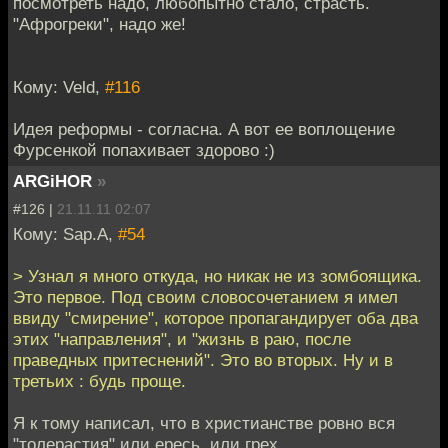
посмотреть надо, любопытно стало, страсть.
"Афрогреки", надо же!
Кому: Veld,
#116
Идея реформы - согласна. А вот ее воплощение
Фурсенкой попахивает здорово :)
ARGiHOR
»
#126 |
21.11.11 02:07
Кому: Sap.A,
#54
> Узнал я много откуда, но никак не из зомбоящика.
Это первое. Под своим словосочетанием я имел
ввиду "смирение", которое пропагандирует оба два
этих "направления", и "жизнь в раю, после
праведных притеснений". Это во вторых. Ну и в
третьих : будь проще.
Я к тому написал, что в христианстве ровно вся
"толерастия" или ересь, или грех.