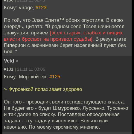
Кому: virage,
#123
По той, что Злая Элита™ обоих опустила. В свою
очередь, цитата: "В родном селе Тесея начинается
эвакуация, причём
[всех старых, слабых и нищих
власти бросают на произвол судьбы]
. В результате
Гиперион с анонимами берет населенный пункт без
боя. "
Veld
»
#131 |
21.11.11 03:06
Кому: Морской ёж,
#125
> Фурсенкой попахивает здорово
Он того - проводник воли господствующего класса.
Не будет его - будет Шмурсенко, Лурсенко, Турсенко
и так далее по списку. Поставлена определённая
задача - эту задачу выполняют. Вольно или
невольно. По моему скромному мнению.