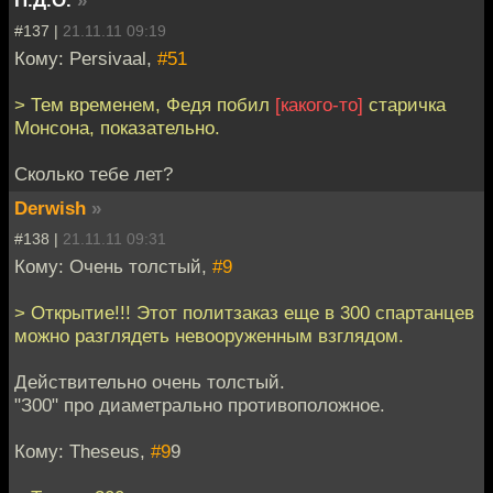
#137 |
21.11.11 09:19
Кому: Persivaal,
#51
> Тем временем, Федя побил
[какого-то]
старичка
Монсона, показательно.
Сколько тебе лет?
Derwish
»
#138 |
21.11.11 09:31
Кому: Очень толстый,
#9
> Открытие!!! Этот политзаказ еще в 300 спартанцев
можно разглядеть невооруженным взглядом.
Действительно очень толстый.
"З00" про диаметрально противоположное.
Кому: Theseus,
#9
9