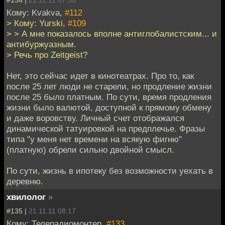
Кому: Kvakva,
#112
> Кому: Yurski,
#109
> > А мне показалось вполне антиглобалистским... и
антибуржуазным.
> Речь про Zeitgeist?
Нет, это сейчас идет в кинотеатрах. Про то, как
после 25 лет люди не старели, но продление жизни
после 25 было платным. По сути, время продления
жизни было валютой, доступной к прямому обмену
и даже воровству. Личный счет отображался
динамической татуировкой на предплечье. Фразы
типа "у меня нет времени на всякую фигню"
(платную) обрели сильно двойной смысл.
По сути, жизнь в ипотеку без возможности уехать в
деревню.
хвилолог
»
#135 |
21.11.11 08:17
Кому: Телерадиомонтер,
#133