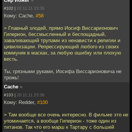
Сир Йожег
»
#102 |
20.11.11 23:35
Кому: Cache,
#58
> Главный злодей, прямо Иосиф Виссарионович
Гиперион, бессмысленный и беспощадный,
заваливающий трупами из ненависти к религии и
цивилизации. Репрессирующий любого из своих
коммуняк в масках, за любую ошибку или плохую
весть.
Ты, грязными руками, Иосифа Виссарионовича не
трожь!
Cache
»
#103 |
20.11.11 23:36
Кому: Redder,
#100
> Там вообще все очень интересно. В фильме это не
упоминается, а вообще Гиперион - тоже один из
титанов. Так что его марш к Тартару с большей