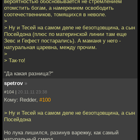
вероятностью обосновывается не стремлением
отомстить богам, а намерением освободить
соотечественников, томящихся в неволе.
>
> Ну и Тесей на самом деле не безотцовщина, а сын
Посейдона (плюс по материнской линии там еще
Зевс и Гефест постарались). А маманя у него -
натуральная царевна, между прочим.
>
> Так-то!
"Да какая разница?"
spetrov
»
#104 |
20.11.11 23:38
Кому: Redder,
#100
> Ну и Тесей на самом деле не безотцовщина, а сын
Посейдона
Но лука лишился, разинув варежку, как самый
натуральный смерд.