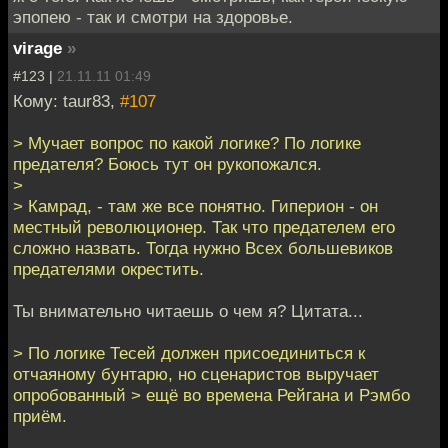
эпопею - так и смотри на здоровье.
virage
»
#123 |
21.11.11 01:49
Кому: taur83,
#107
> Мучает вопрос по какой логике? По логике
предателя? Боюсь тут он рукопожался.
>
> Камрад, - там же все понятно. Гиперион - он
местный революционер. Так что предателем его
сложно назвать. Тогда нужно Всех большевиков
предателями окрестить.
Ты внимательно читаешь о чем я? Цитата...
> По логике Тесей должен присоединиться к
отчаяному бунтарю, но сценаристов выручает
опробованный > ещё во времена Рейгана и Рэмбо
приём.