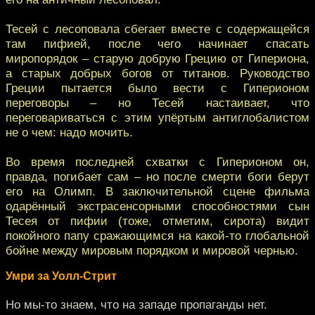
Тесей с лесоповала сбегает вместе с содержащейся
там пифией, после чего начинает спасать
миропорядок – старую добрую Грецию от Гипериона,
а старых добрых богов от титанов. Руководство
Греции пытается было вести с Гиперионом
переговоры – но Тесей настаивает, что
переговариваться с этим упёртым антиглобалистом
не о чем: надо мочить.
Во время последней схватки с Гиперионом он,
правда, погибает сам – но после смерти боги берут
его на Олимп. В заключительной сцене фильма
одарённый экстрасенсорными способностями сын
Тесея от пифии (тоже, отметим, сирота) видит
покойного папу сражающимся на какой-то глобальной
бойне между мировым порядком и мировой чернью.
Умри за Уолл-Стрит
Но мы-то знаем, что на западе пропаганды нет.