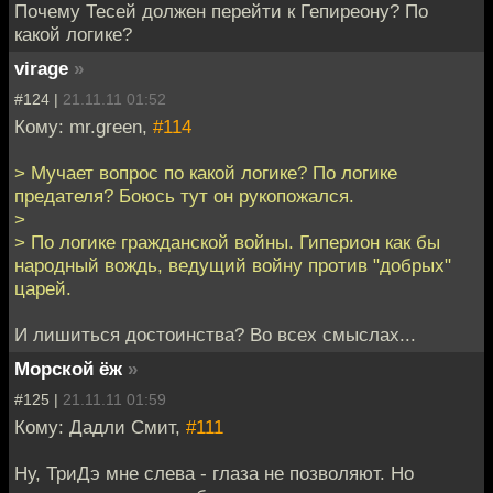
Почему Тесей должен перейти к Гепиреону? По
какой логике?
virage
»
#124 |
21.11.11 01:52
Кому: mr.green,
#114
> Мучает вопрос по какой логике? По логике
предателя? Боюсь тут он рукопожался.
>
> По логике гражданской войны. Гиперион как бы
народный вождь, ведущий войну против "добрых"
царей.
И лишиться достоинства? Во всех смыслах...
Морской ёж
»
#125 |
21.11.11 01:59
Кому: Дадли Смит,
#111
Ну, ТриДэ мне слева - глаза не позволяют. Но