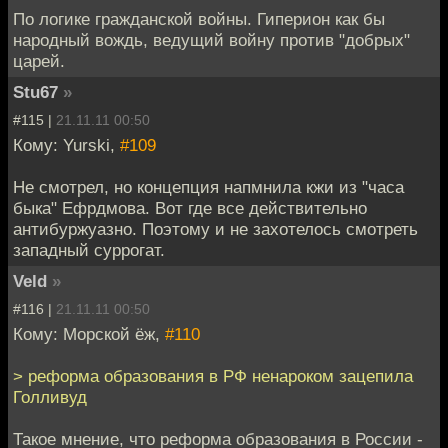
По логике гражданской войны. Гиперион как бы
народный вождь, ведущий войну против "добрых"
царей.
Stu67
»
#115 |
21.11.11 00:50
Кому: Yurski,
#109
Не смотрел, но концепция напмнила кжи из "часа
быка" Ефрдмова. Вот где все действительно
антибуржуазно. Поэтому и не захотелось смотреть
западный суррогат.
Veld
»
#116 |
21.11.11 00:50
Кому: Морской ёж,
#110
> реформа образования в РФ ненароком зацепила
Голливуд
Такое мнение, что реформа образования в России -