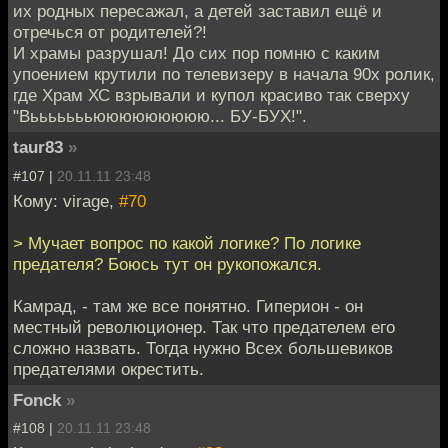
их родных пересажал, а детей заставил ещё и
отречься от родителей?!
И храмы разрушал! До сих пор помню с каким
упоением крутили по телевизеру в начала 90х ролик,
где Храм ХС взрывали и купол красиво так сверху
"Вьььььььююююююююю... БУ-БУХ!".
taur83
»
#107 |
20.11.11 23:48
Кому: virage,
#70
> Мучает вопрос по какой логике? По логике
предателя? Боюсь тут он рукопожался.
Камрад, - там же все понятно. Гиперион - он
местный революционер. Так что предателем его
сложно назвать. Тогда нужно Всех большевиков
предателями окрестить.
Fonck
»
#108 |
20.11.11 23:48