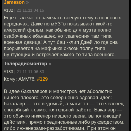
Jameson
»
#132 |
21.11.11 04:15
Еще стал часто замечать военую тему в попсовых
передачах. Даже по мУЗТв показывают ккой-то
амерский фильм, как обычно для музтв полно
озабоченых ебанашек, но главгеоиня там типа
военная девица! А тут бац -клип Джей ло где она
прорывается на мафынке сквозь толпу типа
бунтующих и встречает какого-то типа военного.
Телерадиомонтер
»
#133 |
21.11.11 06:33
Кому: AMV76,
#129
В идее бакалавров и магистров нет абсолютно
ничего плохого, это совершенно здравая идея:
бакалавр — это ведомый, а магистр — это человек,
способный к самостоятельной работе. Бакалавр —
это обычно инженер низшего звена, выполняющий
действия, прямо предписанные либо руководством,
либо инженерами-разработчиками. При этом он