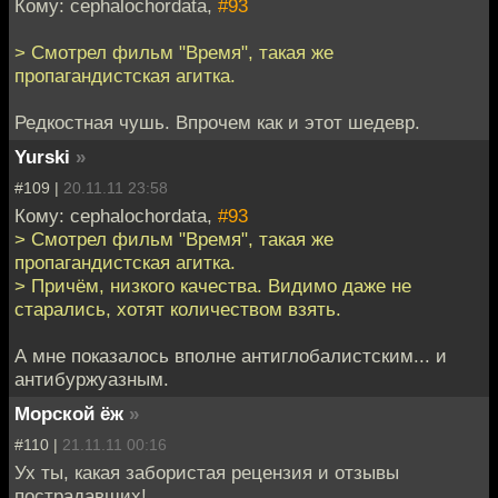
Кому: cephalochordata,
#93
> Смотрел фильм "Время", такая же
пропагандистская агитка.
Редкостная чушь. Впрочем как и этот шедевр.
Yurski
»
#109 |
20.11.11 23:58
Кому: cephalochordata,
#93
> Смотрел фильм "Время", такая же
пропагандистская агитка.
> Причём, низкого качества. Видимо даже не
старались, хотят количеством взять.
А мне показалось вполне антиглобалистским... и
антибуржуазным.
Морской ёж
»
#110 |
21.11.11 00:16
Ух ты, какая забористая рецензия и отзывы
пострадавших!