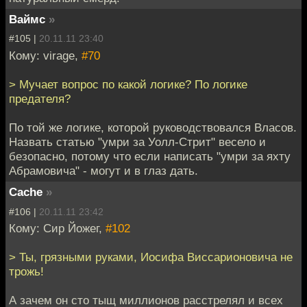
Ваймс
»
#105 |
20.11.11 23:40
Кому: virage,
#70
> Мучает вопрос по какой логике? По логике
предателя?
По той же логике, которой руководствовался Власов.
Назвать статью "умри за Уолл-Стрит" весело и
безопасно, потому что если написать "умри за яхту
Абрамовича" - могут и в глаз дать.
Cache
»
#106 |
20.11.11 23:42
Кому: Сир Йожег,
#102
> Ты, грязными руками, Иосифа Виссарионовича не
трожь!
А зачем он сто тыщ миллионов расстрелял и всех