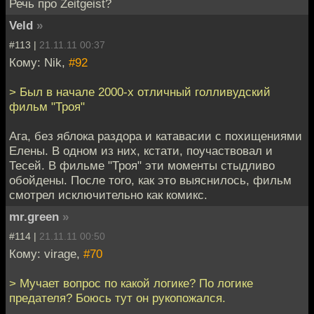
Речь про Zeitgeist?
Veld
»
#113 |
21.11.11 00:37
Кому: Nik,
#92
> Был в начале 2000-х отличный голливудский
фильм "Троя"
Ага, без яблока раздора и катавасии с похищениями
Елены. В одном из них, кстати, поучаствовал и
Тесей. В фильме "Троя" эти моменты стыдливо
обойдены. После того, как это выяснилось, фильм
смотрел исключительно как комикс.
mr.green
»
#114 |
21.11.11 00:50
Кому: virage,
#70
> Мучает вопрос по какой логике? По логике
предателя? Боюсь тут он рукопожался.