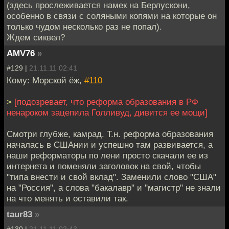
(здесь прослеживается намек на Берлускони,
особенно в связи с соляными копями на которые он
только чудом несколько раз не попал).
Ждем сиквел?
AMV76
»
#129 |
21.11.11 02:41
Кому: Морской ёж,
#110
>
[подозревает, что реформа образования в РФ
ненароком зацепила Голливуд, дивится ее мощи]
Смотри глубже, камрад. Т.н. реформа образования
началась в СШАнии и успешно там развивается, а
наши реформаторы по лени просто скачали ее из
интернета и поменяли заголовок на свой, чтобы
"типа внести и свой вклад". Заменили слово "США"
на "Россия", а слова "бакалавр" и "магистр" не знали
на что менять и оставили так.
taur83
»
#130 |
21.11.11 02:43