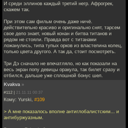
И среди эллинов каждый третий негр. Афрогрек,
скажем так.
При этом сам фильм очень даже ничё.
действительно красиво и оригинально снят, тарсем
свое дело знает, новый конан и битва титанов и
рядом не стояли. Правда вот с титанами
ложанулись, типа тупых орков из властелина колец,
только цвета другого. А так да, стоит посмотреть.
Три Дэ сначало не впечатляло, но как показали на
весь экран попу девицы оракула, так билет сразу и
отбился, дальше уже сплошной бонус шел.
Kvakva
»
#112 |
21.11.11 00:37
Кому: Yurski,
#109
> А мне показалось вполне антиглобалистским... и
антибуржуазным.