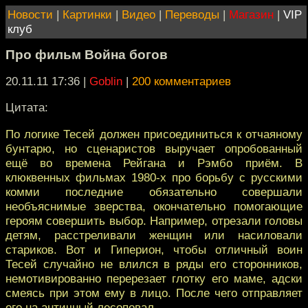
Новости
|
Картинки
|
Видео
|
Переводы
|
Магазин
|
VIP
клуб
Про фильм Война богов
20.11.11 17:36
|
Goblin
|
200 комментариев
Цитата:
По логике Тесей должен присоединиться к отчаяному
бунтарю, но сценаристов выручает опробованный
ещё во времена Рейгана и Рэмбо приём. В
клюквенных фильмах 1980-х про борьбу с русскими
комми последние обязательно совершали
необъяснимые зверства, окончательно помогающие
героям совершить выбор. Например, отрезали головы
детям, расстреливали женщин или насиловали
стариков. Вот и Гиперион, чтобы отличный воин
Тесей случайно не влился в ряды его сторонников,
немотивированно перерезает глотку его маме, адски
смеясь при этом ему в лицо. После чего отправляет
его на античный лесоповал.