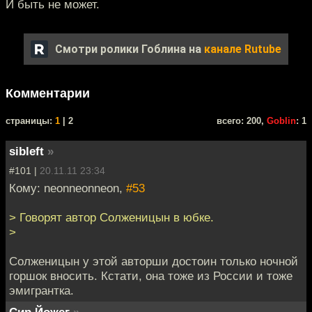
И быть не может.
Смотри ролики Гоблина на
канале Rutube
Комментарии
cтраницы:
1
| 2
всего: 200,
Goblin
: 1
sibleft
»
#101 |
20.11.11 23:34
Кому: neonneonneon,
#53
> Говорят автор Солженицын в юбке.
>
Солженицын у этой авторши достоин только ночной
горшок вносить. Кстати, она тоже из России и тоже
эмигрантка.