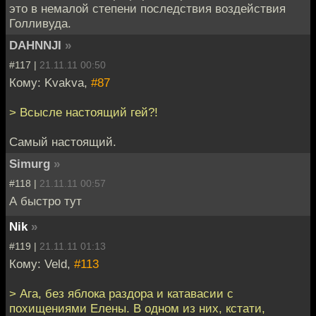
это в немалой степени последствия воздействия
Голливуда.
DAHNNJI
»
#117 |
21.11.11 00:50
Кому: Kvakva,
#87
> Всысле настоящий гей?!
Самый настоящий.
Simurg
»
#118 |
21.11.11 00:57
А быстро тут
Nik
»
#119 |
21.11.11 01:13
Кому: Veld,
#113
> Ага, без яблока раздора и катавасии с
похищениями Елены. В одном из них, кстати,