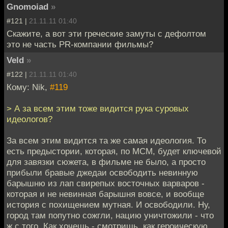
Gnomoiad
»
#121 |
21.11.11 01:40
Скажите, а вот эти греческие замуты с дефолтом
это не часть PR-компании фильмы?
Veld
»
#122 |
21.11.11 01:40
Кому: Nik,
#119
> А за всем этим тоже видится рука суровых
идеологов?
За всем этим видится та же самая идеология. То
есть предыстории, которая, по МСМ, будет ключевой
для завязки сюжета, в фильме не было, а просто
прибыли бравые джедаи освободить невинную
барышню из лап свирепых восточных варваров -
которая и не невинная барышня вовсе, и вообще
история с похищением мутная. И освободили. Ну,
город там попутно сожгли, нацию уничтожили - что
ж с того. Как хочешь - смотришь, как героическую