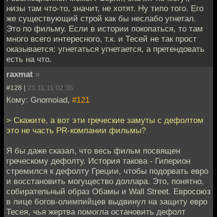
низы там что-то, значит, не хотят. Ну типо того. Его
же существующий строй как бы неслабо угнетал.
Это по фильму. Если в истории покопаться, то там
много всего интересного, т.к. и Тесей не так прост
оказывается: угнетаться угнетается, а претендовать
есть на что.
raxmat
»
#128 |
21.11.11 02:35
Кому: Gnomoiad,
#121
> Скажите, а вот эти греческие замуты с дефолтом
это не часть PR-компании фильмы?
Я бы даже сказал, что весь фильм посвящен
греческому дефолту. История такова - Гиперион
стремился к дефолту Греции, чтобы подорвать евро
и восстановить могущество доллара. Это, понятно,
собирательный образ Обамы и Wall Street. Евросоюз
в лице богов-олимпийцев выдвинул на защиту евро
Тесея, чья жертва помогла остановить дефолт