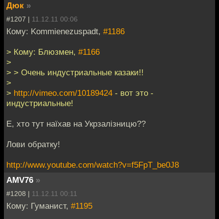
Дюк
»
#1207 |
11.12.11 00:06
Кому: Kommienezuspadt,
#1186
> Кому: Блюзмен,
#1166
>
> > Очень индустриальные казаки!!
>
>
http://vimeo.com/10189424
- вот это -
индустриальные!
Е, хто тут наїхав на Укрзалізницю??
Лови обратку!
http://www.youtube.com/watch?v=f5FpT_be0J8
AMV76
»
#1208 |
11.12.11 00:11
Кому: Гуманист,
#1195