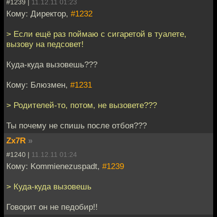
#1239 |
11.12.11 01:23
Кому: Директор,
#1232
> Если ещё раз поймаю с сигаретой в туалете,
вызову на педсовет!
Куда-куда вызовешь???
Кому: Блюзмен,
#1231
> Родителей-то, потом, не вызовете???
Ты почему не спишь после отбоя???
Zx7R
»
#1240 |
11.12.11 01:24
Кому: Kommienezuspadt,
#1239
> Куда-куда вызовешь
Говорит он не педобир!!