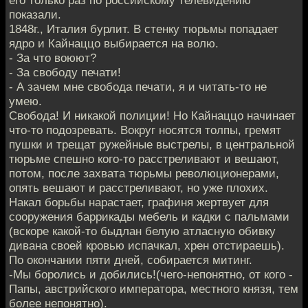
его только раз по российскому телевидению
показали.
1848г., Италия бурлит. В стенку тюрьмы попадает
ядро и Кайнаццо выбирается на волю.
- За что воюют?
- За свободу печати!
- А зачем мне свобода печати, я и читать-то не
умею.
Свобода! И никакой полиции! Но Кайнаццо начинает
что-то подозревать. Вокруг носятся толпы, гремят
пушки и трещат ружейные выстрелы, в центральной
тюрьме спешно кого-то расстреливают и вешают,
потом, после захвата тюрьмы революционерами,
опять вешают и расстреливают, но уже плохих.
Накал борьбы нарастает, графиня жертвует для
сооружения баррикады мебель и кадки с пальмами
(вскоре какой-то быдлан белую атласную обивку
дивана своей кровью испачкал, хрен отстираешь).
По окончании пяти дней, собирается митинг.
-Мы боролись и добились!(чего-непонятно, от кого -
Папы, австрийского императора, местного князя, тем
более непонятно).