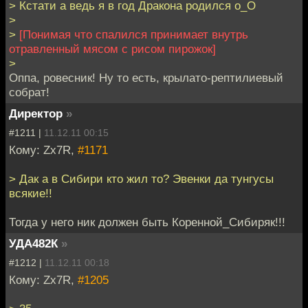
> Кстати а ведь я в год Дракона родился o_O
>
>
[Понимая что спалился принимает внутрь
отравленный мясом с рисом пирожок]
>
Оппа, ровесник! Ну то есть, крылато-рептилиевый
собрат!
Директор
»
#1211 |
11.12.11 00:15
Кому: Zx7R,
#1171
> Дак а в Сибири кто жил то? Эвенки да тунгусы
всякие!!
Тогда у него ник должен быть Коренной_Сибиряк!!!
УДА482К
»
#1212 |
11.12.11 00:18
Кому: Zx7R,
#1205