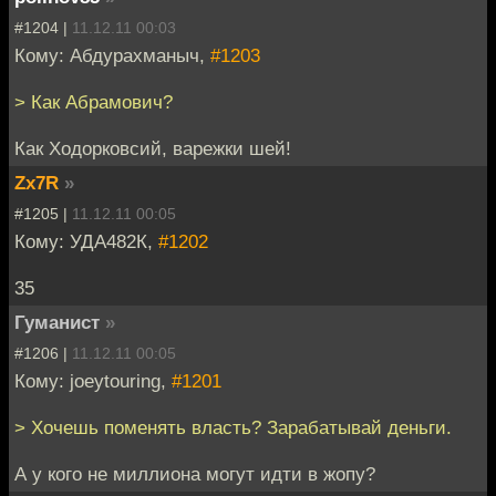
#1204 |
11.12.11 00:03
Кому: Абдурахманыч,
#1203
> Как Абрамович?
Как Ходорковсий, варежки шей!
Zx7R
»
#1205 |
11.12.11 00:05
Кому: УДА482К,
#1202
35
Гуманист
»
#1206 |
11.12.11 00:05
Кому: joeytouring,
#1201
> Хочешь поменять власть? Зарабатывай деньги.
А у кого не миллиона могут идти в жопу?