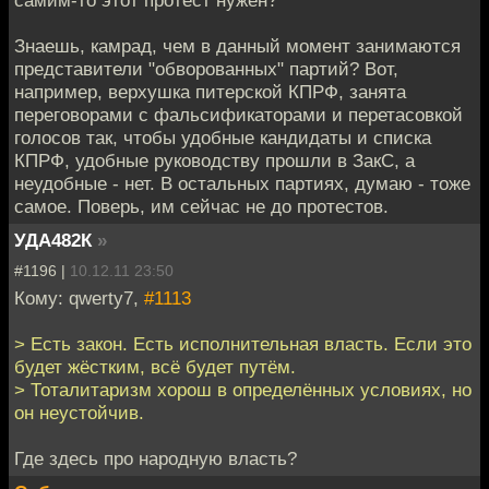
самим-то этот протест нужен?
Знаешь, камрад, чем в данный момент занимаются
представители "обворованных" партий? Вот,
например, верхушка питерской КПРФ, занята
переговорами с фальсификаторами и перетасовкой
голосов так, чтобы удобные кандидаты и списка
КПРФ, удобные руководству прошли в ЗакС, а
неудобные - нет. В остальных партиях, думаю - тоже
самое. Поверь, им сейчас не до протестов.
УДА482К
»
#1196 |
10.12.11 23:50
Кому: qwerty7,
#1113
> Есть закон. Есть исполнительная власть. Если это
будет жёстким, всё будет путём.
> Тоталитаризм хорош в определённых условиях, но
он неустойчив.
Где здесь про народную власть?