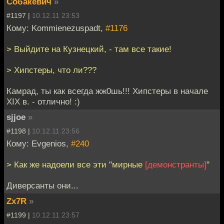
Собакевич
»
#1197 |
10.12.11 23:53
Кому: Kommienezuspadt,
#1176
> Выйдите на Кузнецкий, - там все такие!
> Хипстеры, что ли???
Камрад, ты как всегда жж0шь!!! Хипстеры в начале
XIX в. - отлично! :)
sjjoe
»
#1198 |
10.12.11 23:56
Кому: Evgenios,
#240
> Как же надоели все эти "мирные
[демонстранты]
"
Диверсанты они...
Zx7R
»
#1199 |
10.12.11 23:57