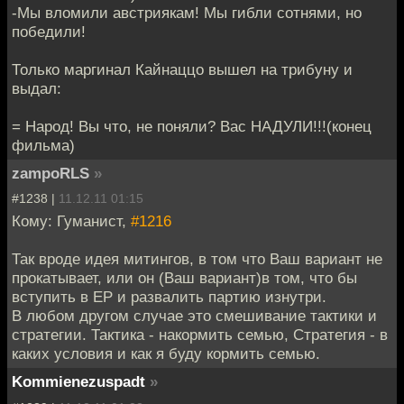
-Мы вломили австриякам! Мы гибли сотнями, но
победили!
Только маргинал Кайнаццо вышел на трибуну и
выдал:
= Народ! Вы что, не поняли? Вас НАДУЛИ!!!(конец
фильма)
zampoRLS
»
#1238 |
11.12.11 01:15
Кому: Гуманист,
#1216
Так вроде идея митингов, в том что Ваш вариант не
прокатывает, или он (Ваш вариант)в том, что бы
вступить в ЕР и развалить партию изнутри.
В любом другом случае это смешивание тактики и
стратегии. Тактика - накормить семью, Стратегия - в
каких условия и как я буду кормить семью.
Kommienezuspadt
»