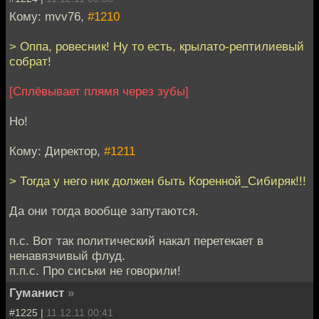
Кому: mvv76,
#1210
> Оппа, ровесник! Ну то есть, крылато-рептилиевый
собрат!
[Сплёвывает плямя через зубы]
Но!
Кому: Директор,
#1211
> Тогда у него ник должен быть Коренной_Сибиряк!!!
Да они тогда вообще запутаются.
п.с. Вот так политический накал перетекает в
ненавязчивый флуд.
п.п.с. Про сиськи не говорили!
Гуманист
»
#1225 |
11.12.11 00:41