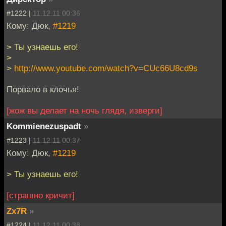
#1222 |
11.12.11 00:36
Кому: Дюк,
#1219
> Ты узнаешь его!
>
>
http://www.youtube.com/watch?v=CUc66U8cd9s
Порвало в клочья!
[жож вы делает на ночь глядя, изверги]
Kommienezuspadt
»
#1223 |
11.12.11 00:37
Кому: Дюк,
#1219
> Ты узнаешь его!
[cтрашно кричит]
Zx7R
»
#1224 |
11.12.11 00:38