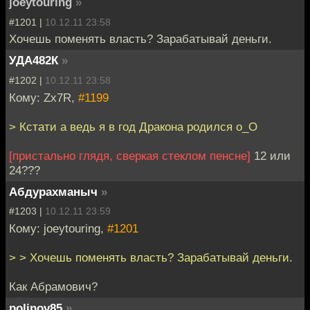
joeytouring
»
#1201 |
10.12.11 23:58
Хочешь поменять власть? Зарабатывай деньги.
УДА482К
»
#1202 |
10.12.11 23:58
Кому: Zx7R,
#1199
> Кстати а ведь я в год Дракона родился o_O
[пристально глядя, сверкая стеклом пенсне]
12 или
24???
Абдурахманыч
»
#1203 |
10.12.11 23:59
Кому: joeytouring,
#1201
> > Хочешь поменять власть? Зарабатывай деньги.
Как Абрамович?
polinov85
»