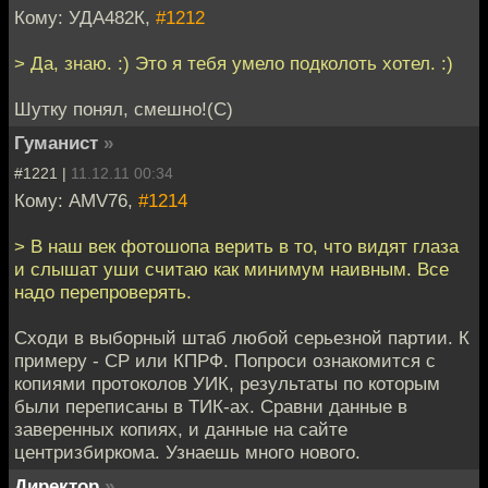
Кому: УДА482К,
#1212
> Да, знаю. :) Это я тебя умело подколоть хотел. :)
Шутку понял, смешно!(С)
Гуманист
»
#1221 |
11.12.11 00:34
Кому: AMV76,
#1214
> В наш век фотошопа верить в то, что видят глаза
и слышат уши считаю как минимум наивным. Все
надо перепроверять.
Сходи в выборный штаб любой серьезной партии. К
примеру - СР или КПРФ. Попроси ознакомится с
копиями протоколов УИК, результаты по которым
были переписаны в ТИК-ах. Сравни данные в
заверенных копиях, и данные на сайте
центризбиркома. Узнаешь много нового.
Директор
»