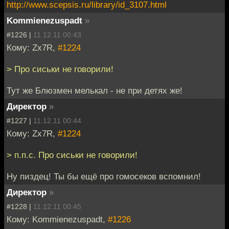
http://www.scepsis.ru/library/id_3107.html
Kommienezuspadt
»
#1226 |
11.12.11 00:43
Кому: Zx7R,
#1224
> Про сиськи не говорили!
Тут же Блюзмен мелькал - не при детях же!
Директор
»
#1227 |
11.12.11 00:44
Кому: Zx7R,
#1224
> п.п.с. Про сиськи не говорили!
Ну пиздец! Ты бы ещё про гомосеков вспомнил!
Директор
»
#1228 |
11.12.11 00:45
Кому: Kommienezuspadt,
#1226