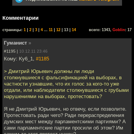
Комментарии
cтраницы:
1
|
2
|
3
|
4
...
11
|
12
| 13 |
14
всего: 1343,
Goblin
: 17
Гуманист
»
#1195 |
10.12.11 23:46
Кому: Ky6_1,
#1185
> Дмитрий Юрьевич должны ли люди
столкнувшиеся с фальсификацией на выборах, в
частности узнавшие, что их голос за кого-то уже
отдали, или наблюдатели столкнувшиеся с грубыми
нарушениями на выборах, протестовать?
Я не Дмитрий Юрьевич, но отвечу, если позволите.
Протестовать ради чего? Ради перераспределения
думских мест между парламентскими партиями? А
сами парламентские партии просили об этом? Им