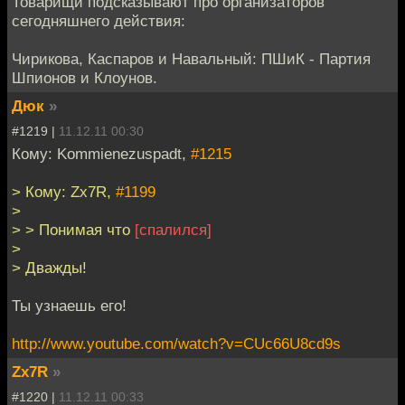
Товарищи подсказывают про организаторов
сегодняшнего действия:
Чирикова, Каспаров и Навальный: ПШиК - Партия
Шпионов и Клоунов.
Дюк
»
#1219 |
11.12.11 00:30
Кому: Kommienezuspadt,
#1215
> Кому: Zx7R,
#1199
>
> > Понимая что
[спалился]
>
> Дважды!
Ты узнаешь его!
http://www.youtube.com/watch?v=CUc66U8cd9s
Zx7R
»
#1220 |
11.12.11 00:33