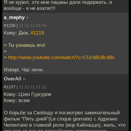
Я не курил, это мне пацаны дали подержать, и
вообще - я не взатяг!!!
a_mephy
»
#1236 |
11.12.11 01:03
Кому: Дюк,
#1219
> Ты узнаешь его!
>
>
http://www.youtube.com/watch?v=CUc66U8cd9s
Изверг. Час ночи.
OverAll
»
#1237 |
11.12.11 01:12
Кому: Цзен Гургуров
Кому: всем
О борьбе за Свободу я посмотрел замечательный
фильм "Пять дней"(Le cinque giornate) с Адриано
Челентано в главной роли (вор Кайнаццо), жаль, что