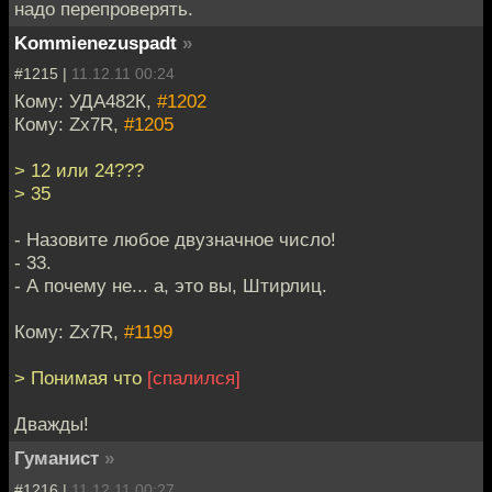
надо перепроверять.
Kommienezuspadt
»
#1215 |
11.12.11 00:24
Кому: УДА482К,
#1202
Кому: Zx7R,
#1205
> 12 или 24???
> 35
- Назовите любое двузначное число!
- 33.
- А почему не... а, это вы, Штирлиц.
Кому: Zx7R,
#1199
> Понимая что
[спалился]
Дважды!
Гуманист
»
#1216 |
11.12.11 00:27