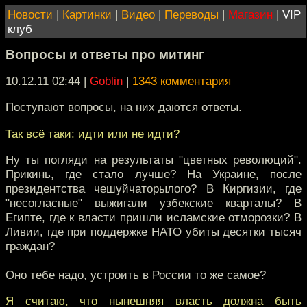
Новости
|
Картинки
|
Видео
|
Переводы
|
Магазин
|
VIP
клуб
Вопросы и ответы про митинг
10.12.11 02:44
|
Goblin
|
1343 комментария
Поступают вопросы, на них даются ответы.
Так всё таки: идти или не идти?
Ну ты погляди на результаты "цветных революций".
Прикинь, где стало лучше? На Украине, после
президентства чешуйчаторылого? В Киргизии, где
"несогласные" выжигали узбекские кварталы? В
Египте, где к власти пришли исламские отморозки? В
Ливии, где при поддержке НАТО убиты десятки тысяч
граждан?
Оно тебе надо, устроить в России то же самое?
Я считаю, что нынешняя власть должна быть