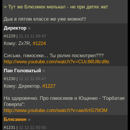
> Тут же Блюзмен мелькал - не при детях же!
Дык в пятом классе же уже можно!!!
Директор
»
#1229 |
11.12.11 00:47
Кому: Zx7R,
#1224
Сиськи, гомосеки... Ты ролик посмотрел???
http://www.youtube.com/watch?v=CUc66U8cd9s
Пан Головатый
»
#1230 |
11.12.11 00:47
Кому: Директор,
#1227
На здоровячко. Про гомосеков и Ющенко - "Горбатая
Говерла":
http://www.youtube.com/watch?v=awXrIG7IlOM
Блюзмен
»
#1231 |
11.12.11 00:50