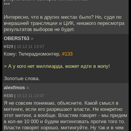
***
Интересно, что в других местах было? Но, судя по
вчерашней трансляции и ЦИК, никакого пересмотра
результатов выборов не будет.
OBERST63
»
#329 |
10.12.11 13:07
Кому: Телерадиомонтер,
#133
> А у кого нет миллиарда, может идти в жопу!
Золотые слова.
alexfmos
»
#330 |
10.12.11 13:07
Я не совсем понимаю, объясните. Какой смысл в
митинге, если его разрешают власти. Не конкретно
этот митинг, а вообще. Властям говорят - мы придем
в кол-ве 10 000 и будем митинговать против того то.
Власти говорят хорошо, митингуйте. Ну так и в чем