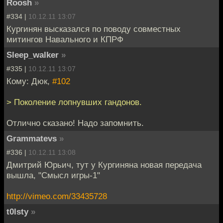
Roosh
»
#334 |
10.12.11 13:07
Кургинян высказался по поводу совместных
митингов Навального и КПРФ
Sleep_walker
»
#335 |
10.12.11 13:07
Кому: Дюк,
#102
> Поколение лопнувших гандонов.
Отлично сказано! Надо запомнить.
Grammatevs
»
#336 |
10.12.11 13:08
Дмитрий Юрьич, тут у Кургиняна новая передача
вышла, "Смысл игры-1"
http://vimeo.com/33435728
t0lsty
»