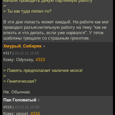
начали проводить дикую партийную работу
>
> Ты как туда попал-то?
В эти дни попасть может каждый. На работе как мог
проводил разъяснительную работу на тему "как не
влезть и что делать, если уже нарвался". У теток
шаблоны трещали со страшным грохотом.
Хмурый_Сибиряк
»
#317 |
10.12.11 12:55
Кому: Odyssey,
#315
> Память предполагает наличие мозга!
>
> Генетическая?
Не. Обычная.
Пан Головатый
»
#318 |
10.12.11 12:59
Кому: ussuri,
#316