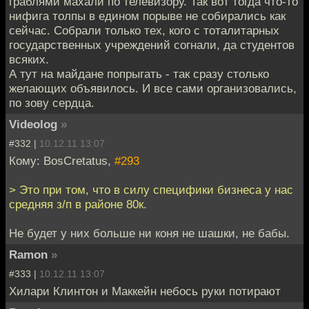
граблями махали по телевизору. Так вот тогда что-то
нифига толпы в едином порыве не собирались как
сейчас. Собрали только тех, кого с тоталитарных
государственных учреждений согнали, да студентов
всяких.
А тут на майдане попрыгать - так сразу столько
желающих объявилось. И все сами организовались,
по зову сердца.
Videolog
»
#332 |
10.12.11 13:07
Кому: BosCretatus,
#293
> Это при том, что в силу специфики бизнеса у нас
средняя з/п в районе 80к.
Не будет у них больше ни коня не шашки, не бабы.
Ramon
»
#333 |
10.12.11 13:07
Хилари Клинтон и Маккейн небось руки потирают