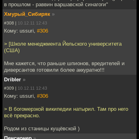
в прошлом - раввин варшавской синагоги"
Хмурый_Сибиряк
»
#308 |
10.12.11 12:43
Кому: ussuri,
#306
> [Школе менеджмента Йельского университета
(США)
Мне кажется, что раньше шпионов, вредителей и
диверсантов готовили более аккуратно!!!
Dribler
»
#309 |
10.12.11 12:43
Кому: ussuri,
#306
> В богомерзкой википедии натырил. Там про него
всё прекрасно.
Родом из станицы кущёвской )
Пенсионер
»