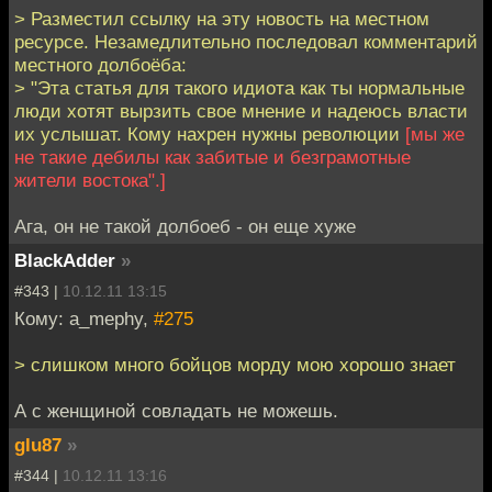
> Разместил ссылку на эту новость на местном
ресурсе. Незамедлительно последовал комментарий
местного долбоёба:
> "Эта статья для такого идиота как ты нормальные
люди хотят вырзить свое мнение и надеюсь власти
их услышат. Кому нахрен нужны революции
[мы же
не такие дебилы как забитые и безграмотные
жители востока".]
Ага, он не такой долбоеб - он еще хуже
BlackAdder
»
#343 |
10.12.11 13:15
Кому: a_mephy,
#275
> слишком много бойцов морду мою хорошо знает
А с женщиной совладать не можешь.
glu87
»
#344 |
10.12.11 13:16