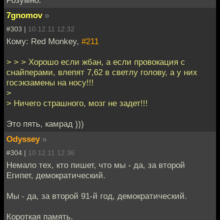
Розумно.
7gnomov
»
#303 |
10.12.11 12:32
Кому: Red Monkey,
#211
> > > Хорошо если жбан, а если провокация с
снайперами, влепят 7,62 в светлу голову, а у них
госэкзамены на носу!!!
>
> Ничего страшного, мозг не задет!!!
Это пять, камрад )))
Odyssey
»
#304 |
10.12.11 12:36
Немало тех, кто пишет, что мы - да, за второй
Египет, демократический.
Мы - да, за второй 91-й год, демократический.
Короткая память.