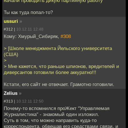
начали проводить дикую партийную работу
Ты как туда попал-то?
ussuri
»
#312 |
10.12.11 12:48
Кому: Хмурый_Сибиряк,
#308
> [Школе менеджмента Йельского университета
(США)
>
> Мне кажется, что раньше шпионов, вредителей и
диверсантов готовили более аккуратно!!!
Кстати, его сайт не отвечает. Грамотно готовили.
Zelius
»
#313 |
10.12.11 12:50
Почему-то вспомнился проЖект "Управляемая
Журналистика" - знакомый один изложил.
Суть в том, что можно направить куда-то
корреспондента, обвешав его средствами связи, и