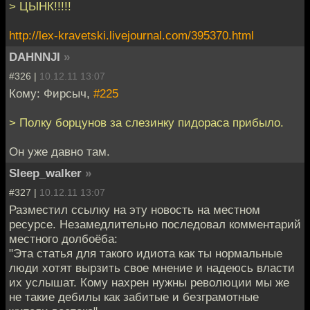
> ЦЫНК!!!!!
http://lex-kravetski.livejournal.com/395370.html
DAHNNJI
»
#326 |
10.12.11 13:07
Кому: Фирсыч,
#225
> Полку борцунов за слезинку пидораса прибыло.
Он уже давно там.
Sleep_walker
»
#327 |
10.12.11 13:07
Разместил ссылку на эту новость на местном
ресурсе. Незамедлительно последовал комментарий
местного долбоёба:
"Эта статья для такого идиота как ты нормальные
люди хотят вырзить свое мнение и надеюсь власти
их услышат. Кому нахрен нужны революции мы же
не такие дебилы как забитые и безграмотные