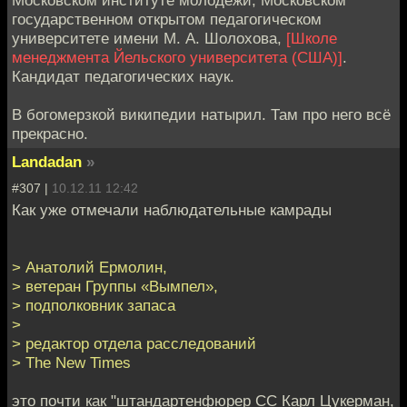
Московском институте молодежи, Московском
государственном открытом педагогическом
университете имени М. А. Шолохова,
[Школе
менеджмента Йельского университета (США)]
.
Кандидат педагогических наук.
В богомерзкой википедии натырил. Там про него всё
прекрасно.
Landadan
»
#307 |
10.12.11 12:42
Как уже отмечали наблюдательные камрады
> Анатолий Ермолин,
> ветеран Группы «Вымпел»,
> подполковник запаса
>
> редактор отдела расследований
> The New Times
это почти как "штандартенфюрер СС Карл Цукерман,