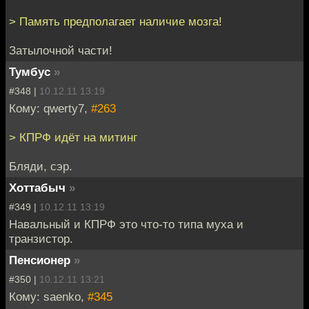
> Память предполагает наличие мозга!
Затылочной части!
Тумбус
»
#348 |
10.12.11 13:19
Кому: qwerty7,
#263
> КПРФ идёт на митинг
Бляди, сэр.
Хоттабыч
»
#349 |
10.12.11 13:19
Навальный и КПРФ это что-то типа муха и
транзистор.
Пенсионер
»
#350 |
10.12.11 13:21
Кому: saenko,
#345