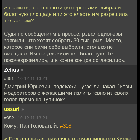
> скажите, а это оппозиционеры сами выбрали
болотную площадь или это власть им разрешила
только там?
Судя по сообщениям в прессе, рэволюционеры
заявили, что хотят собрать 30 тыс. рыл. Место,
которое они сами себе выбрали, столько не
вмещало. Им предложили пл. Болотную. Те
покочевряжились, и в конце концоа согласились.
Zelius
»
#351 |
10.12.11 13:21
Дмитрий Юрьевич, подскажи - угас ли накал битвы
модераторов с желающими излить говно из своих
голов прямо на Тупичок?
ussuri
»
#352 |
10.12.11 13:21
Кому: Пан Головатый,
#318
> Полгода назад, находясь в командировке в Киеве