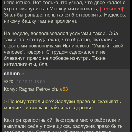
непонятное. Вот только что узнал, что двое коллег с
утра ломанулись в Москву митинговать,
[censored]
!
Знал-бы раньше, попытался б отговорить. Надеюсь,
никому башку там не проломят.
На неделе, воспользовался услугами такси. Оба
таксиста, что туда ехал, что обратно, оказались
скрытыми поклонниками Явлинского. "Умный такой
человек", говорят. С трудом сдержался и не
блеванул прямо на лобовое изнутри. Тихие
интеллигенты, бля.
shhmn
»
#320 |
10.12.11 13:00
Кому: Ragnar Petrovich,
#53
> Почему тотальное? Заслужи право высказывать
мнение - и высказывайся на здоровье.
Как при крепостных? Некоторые много работали и
выкупали себя у помещиков, заслужив право быть