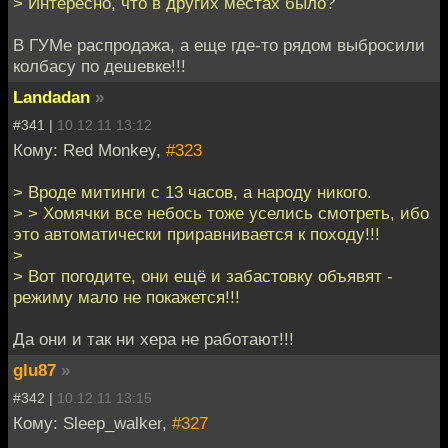
> Интересно, что в других местах было?
В ГУМе распродажа, а еще где-то рядом выбросили
колбасу по дешевке!!!
Landadan
»
#341 |
10.12.11 13:12
Кому: Red Monkey,
#323
> Вроде митинги с 13 часов, а народу никого.
> > Хомячки все небось тоже уселись смотреть, ибо
это автоматически приравнивается к походу!!!
>
> Вот погодите, они ещё и забастовку объявят -
режиму мало не покажется!!!
Да они и так ни хера не работают!!!
glu87
»
#342 |
10.12.11 13:15
Кому: Sleep_walker,
#327