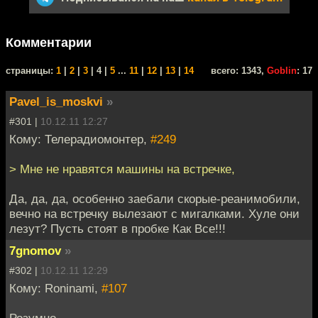
Комментарии
cтраницы:
1
|
2
|
3
| 4 |
5
...
11
|
12
|
13
|
14
всего: 1343,
Goblin
: 17
Pavel_is_moskvi
»
#301 |
10.12.11 12:27
Кому: Телерадиомонтер,
#249
> Мне не нравятся машины на встречке,
Да, да, да, особенно заебали скорые-реанимобили,
вечно на встречку вылезают с мигалками. Хуле они
лезут? Пусть стоят в пробке Как Все!!!
7gnomov
»
#302 |
10.12.11 12:29
Кому: Roninami,
#107