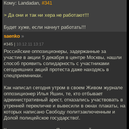
Кому: Landadan,
#341
> Да они и так ни хера не работают!!!
Будет хуже, если начнут работать!!!
saenko
»
#345 |
10.12.11 13:17
Российские оппозиционеры, задержанные за
участие в акции 5 декабря в центре Москвы, нашли
способ проявить солидарность с участниками
сегодняшних акций протеста даже находясь в
спецприемниках.
Как написал сегодня утром в своем Живом журнале
оппозиционер Илья Яшин, те, кто отбывает
административный арест, отказались участвовать в
утренней перекличке и вывесили в окнах плакаты, на
которых написано Свободу политзаключенным и
Долой полицейское государство!.