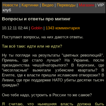
Новости
|
Картинки
|
Видео
|
Переводы
|
Магазин
|
VIP
клуб
Вопросы и ответы про митинг
10.12.11 02:44
|
Goblin
|
1343 комментария
Поступают вопросы, на них даются ответы.
Так всё таки: идти или не идти?
Ну ты погляди на результаты "цветных революций".
Прикинь, где стало лучше? На Украине, после
президентства чешуйчаторылого? В Киргизии, где
"несогласные" выжигали узбекские кварталы? В
Египте, где к власти пришли исламские отморозки? В
Ливии, где при поддержке НАТО убиты десятки тысяч
граждан?
Оно тебе надо, устроить в России то же самое?
Я считаю, что нынешняя власть должна быть