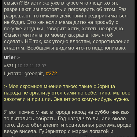
смысл? Власти же уже в курсе что люди хотят,
разрешают им постоять и поговорить об этом. Раз
разрешают, то никаких действий предприниматься
не будет. Это как если мама дитю на просьбу о
покупке игрушки, говорит: хоти, хотеть не вредно.
Смысл митинга по моему как раз в том, чтоб
сделать НЕ так, как угодно властям, сопротивление
властям. Вообщем я видимо что-то недопонимаю.
urler
»
#331 |
10.12.11 13:07
Цитата: greenpit,
#272
> Мое скромное мнение такое: такие сборища
народа не организуются сами по себе. типа, мы все
захотели и пришли. Значит это кому-нибудь нужно.
Я вот помню у нас в городе народ на субботник как-
то пытались собрать. Год назад что ли, или около
того. Даже объявления и социальная реклама вроде
везде висела. Губернатор с мэром лопатой и