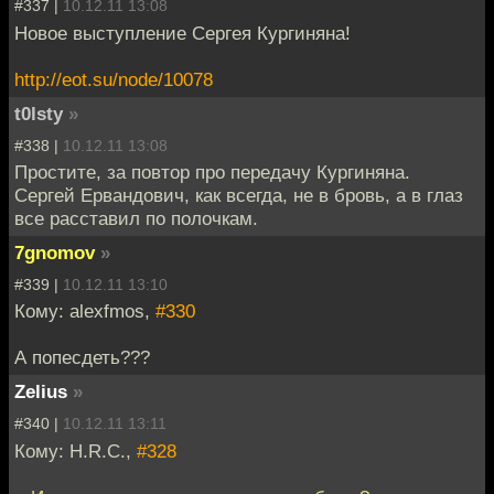
#337 |
10.12.11 13:08
Новое выступление Сергея Кургиняна!
http://eot.su/node/10078
t0lsty
»
#338 |
10.12.11 13:08
Простите, за повтор про передачу Кургиняна.
Сергей Ервандович, как всегда, не в бровь, а в глаз
все расставил по полочкам.
7gnomov
»
#339 |
10.12.11 13:10
Кому: alexfmos,
#330
А попесдеть???
Zelius
»
#340 |
10.12.11 13:11
Кому: H.R.C.,
#328