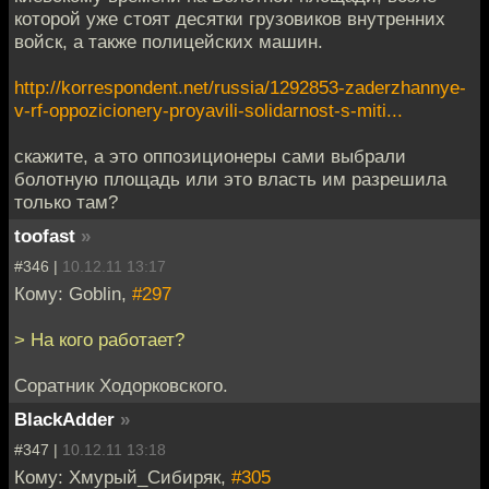
которой уже стоят десятки грузовиков внутренних
войск, а также полицейских машин.
http://korrespondent.net/russia/1292853-zaderzhannye-
v-rf-oppozicionery-proyavili-solidarnost-s-miti...
скажите, а это оппозиционеры сами выбрали
болотную площадь или это власть им разрешила
только там?
toofast
»
#346 |
10.12.11 13:17
Кому: Goblin,
#297
> На кого работает?
Соратник Ходорковского.
BlackAdder
»
#347 |
10.12.11 13:18
Кому: Хмурый_Сибиряк,
#305