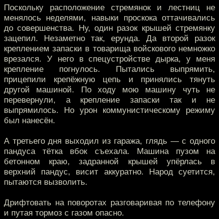
Поскольку расположение стремянок и лестниц не
менялось неделями, навыки проскока оттачивались
до совершенства. Ну, один разок крышей стремянку
зацепил. Незаметно так, ерунда. Да второй разок
креплением запаски в товарища войскового немножко
врезался. У него в спецустройстве дырка, у меня
крепление погнулось. Пытались выпрямить,
прицепили крепёжную цепь и принялись тянуть
другой машиной. По ходу мою машину чуть не
перевернули, а крепление запаски так и не
выпрямилось. Но урон коммунистическому режиму
был нанесён.
А третьего дня выходил из гаража, глядь — с одного
пандуса тётка вбок съехала. Машина пузом на
бетонном краю, задранной крышей упёрлась в
верхний пандус, висит аккуратно. Народ суетится,
пытаются вызволить.
Дрифтовать на поворотах разговаривая по телефону
и путая тормоз с газом опасно.