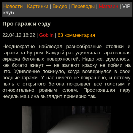
Новости
|
Картинки
|
Видео
|
Переводы
|
Магазин
|
VIP
клуб
Про гараж и езду
22.04.12 18:22
|
Goblin
|
63 комментария
Неоднократно наблюдал разнообразные стоянки и
гаражи за бугром. Каждый раз удивляла старательная
окраска бетонных поверхностей. Надо же, думалось,
как богато живут — не жалеют краску не пойми на
что. Удивление покинуло, когда возвернулся в свои
родные гаражи. У нас ничего не покрашено, и потому
пыль с открытого бетона покрывает всё толстым и
относительно ровным слоем. Простоявшая пару
недель машина выглядит примерно так.