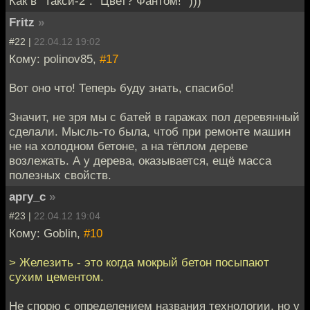
Как в "Такси-2": "Цвет? Фантом!" )))
Fritz
»
#22 |
22.04.12 19:02
Кому: polinov85,
#17
Вот оно что! Теперь буду знать, спасибо!
Значит, не зря мы с батей в гаражах пол деревянный
сделали. Мысль-то была, чтоб при ремонте машин
не на холодном бетоне, а на тёплом дереве
возлежать. А у дерева, оказывается, ещё масса
полезных свойств.
аргу_с
»
#23 |
22.04.12 19:04
Кому: Goblin,
#10
> Железить - это когда мокрый бетон посыпают
сухим цементом.
Не спорю с определением названия технологии, но у