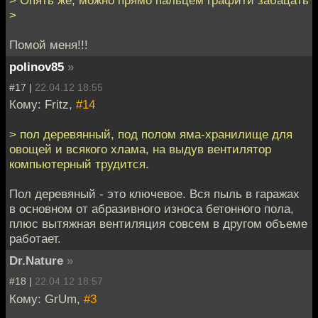
> Опять же, можно прямо пальцем графити забацать
>
Помой меня!!!
polinov85
»
#17 |
22.04.12 18:55
Кому: Fritz,
#14
> пол деревянный, под полом яма-хранилище для
овощей и всякого хлама, на выдув вентилятор
компьютерный трудится.
Пол деревяный - это ключевое. Вся пыль в гаражах
в основном от абразивного износа бетонного пола,
плюс вытяжная вентиляция совсем в другом объеме
работает.
Dr.Nature
»
#18 |
22.04.12 18:57
Кому: GrUm,
#3