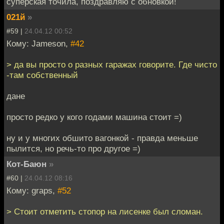
суперская точила, поздравляю с обновкой!
021й
»
#59 |
24.04.12 00:52
Кому: Jameson,
#42
> да вы просто о разных гаражах говорите. Где чисто
-там собственный
дане
просто редко у кого годами машина стоит =)
ну и у многих обшито вагонкой - правда меньше
пылится, но речь-то про другое =)
Кот-Баюн
»
#60 |
24.04.12 08:16
Кому: graps,
#52
> Стоит отметить стопор на лисенке был сломан.