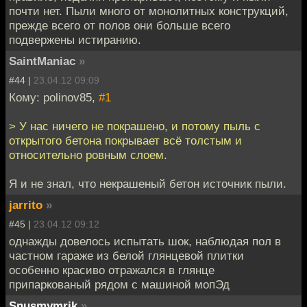
почти нет. Пыли много от монолитных конструкций,
прежде всего от полов они больше всего
подвержены истиранию.
SaintManiac
»
#44 |
23.04.12 09:09
Кому: polinov85,
#1
> У нас ничего не покрашено, и потому пыль с
открытого бетона покрывает всё толстым и
относительно ровным слоем.
Я и не знал, что некрашеный бетон источник пыли.
jarrito
»
#45 |
23.04.12 09:12
однажды довелось испытать шок, наблюдая пол в
частном гараже из белой глянцевой плитки
особенно красиво отражался в глянце
припаркованый рядом с машиной мопЭд
Snusmymrik
»