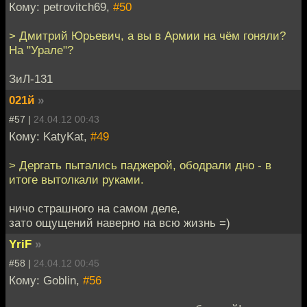
Кому: petrovitch69,
#50
> Дмитрий Юрьевич, а вы в Армии на чём гоняли?
На "Урале"?
ЗиЛ-131
021й
»
#57 |
24.04.12 00:43
Кому: KatyKat,
#49
> Дергать пытались паджерой, ободрали дно - в
итоге вытолкали руками.
ничо страшного на самом деле,
зато ощущений наверно на всю жизнь =)
YriF
»
#58 |
24.04.12 00:45
Кому: Goblin,
#56