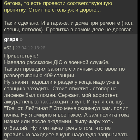
бетона, то есть провести соответствующую
пропитку. Стоит не столь уж и дорого...
Так и сделано. И в гараже, и дома при ремонте (пол,
стены, потолок). Пропитка в самом деле не дорогая.
graps
»
#52 |
23.04.12 13:26
Приветствую!
Навеяло рассказом ДЮ о военной службе.
Так вот проводил занятие с личным составом по
развертыванию 409 станции.
Ну значит подошли к разделу когда надо уже в
станцию заходить. Стоит отметить стопор на
лисенке был сломан. Сержант, мой ассистент,
аккуратненько так заходит в кунг. И тут я слышу:
"Тов. ст. Лейтинат!" Это меня окликнул зам. полит
полка. Ну я смирно и все такое. А зам полита тока
назначили после академии, пылу-жару хоть
отбавляй. Ну и он начал речь о том, что не
правильно заходите в кунг, надо туда запрыгивать.