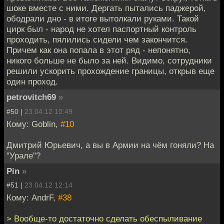
шоке вместе с ними. Дергать пытались паджерой,
ободрали дно - в итоге вытолкали руками. Такой
цирк был - народ не хотел паспортный контроль
проходить, пялились сидели чем закончится.
Причем как она попала в этот ряд - непонятно,
никого больше не было за ней. Видимо, сотрудники
решили ускорить прохождение границы, открыв еще
один проход.
petrovitch69
»
#50 |
23.04.12 10:49
Кому: Goblin,
#10
Дмитрий Юрьевич, а вы в Армии на чём гоняли? На
"Урале"?
Pin
»
#51 |
23.04.12 12:14
Кому: AndrF,
#38
> Вообще-то достаточно сделать обеспыливание