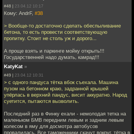
#48 |
23.04.12 10:17
Кому: AndrF,
#38
> Вообще-то достаточно сделать обеспыливание
бетона, то есть провести соответствующую
пропитку. Стоит не столь уж и дорого...
А проще взять и паркинге мойку открыть!!!
Государственней надо думать, камрад!!!
KatyKat
»
#49 |
23.04.12 10:31
> с одного пандуса тётка вбок съехала. Машина
пузом на бетонном краю, задранной крышей
упёрлась в верхний пандус, висит аккуратно. Народ
суетится, пытаются вызволить.
Последний раз в Финку ехали - немолодая тетка на
маленьком БМВ передним левым и задним левым
колесом в яму для досмотра автобусов
провалилась. Все таможенники скачут вокруг, тётка в