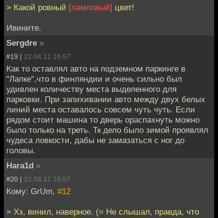
> Какой ровный
[ламповый]
цвет!
Ивините.
Sergdre
»
#19 |
22.04.12 18:57
Как то оставлял авто на подземном паркинге в
"Лапке",что в финляндии и очень сильно был
удивлен количеству места выделенного для
парковки. При запихивании авто между двух белых
линий места оставалось совсем чуть чуть. Если
рядом стоит машина то дверь ораспахнуть можно
было только на треть. Тк дело было зимой проявлял
чудеса ловкости, дабы не замазаться с ног до
головы.
Hara1d
»
#20 |
22.04.12 18:57
Кому: GrUm,
#12
> Хз, винил, наверное. (= Не слышал, правда, что