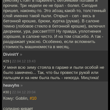
(енотик) стоит в паркинге с бетонными полами и
прочим. Три недели ее не брал - болел. Сегодня
пришел, наконец-то. Это абзац какой-то, толстенный
слой именно такой пыли. Открыл - сел - весь в
бетонной крошке, брюки, куртка (рукав). В салоне
темно (лобовое стекло в бетонной крошке), включил
дворники, ура, рассвет!!!!!! Ну правда, уплотнения
хорошие, в салоне чисто. И на том спасибо. А так -
раздражает ужасно. Особенно, если вспомнить
стоимость машиноместа в месяц.
DivinitY
»
#29 |
22.04.12 19:43
У меня всю зиму стояла в гараже и пыли особой не
было замечено... Так, что бы провести рукой или
пальцем и на нем была пыль - никогда. Мицтика!
heavyhs
»
#30 |
22.04.12 20:04
Кому: Goblin,
#10
солидно кивает