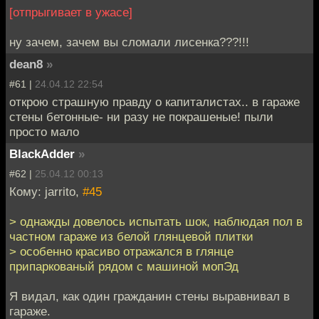
[отпрыгивает в ужасе]
ну зачем, зачем вы сломали лисенка???!!!
dean8
»
#61 |
24.04.12 22:54
открою страшную правду о капиталистах.. в гараже
стены бетонные- ни разу не покрашеные! пыли
просто мало
BlackAdder
»
#62 |
25.04.12 00:13
Кому: jarrito,
#45
> однажды довелось испытать шок, наблюдая пол в
частном гараже из белой глянцевой плитки
> особенно красиво отражался в глянце
припаркованый рядом с машиной мопЭд
Я видал, как один гражданин стены выравнивал в
гараже.