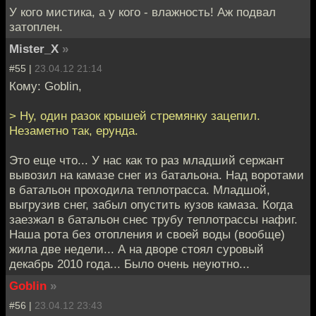
У кого мистика, а у кого - влажность! Аж подвал
затоплен.
Mister_X
»
#55 |
23.04.12 21:14
Кому: Goblin,
> Ну, один разок крышей стремянку зацепил.
Незаметно так, ерунда.
Это еще что... У нас как то раз младший сержант
вывозил на камазе снег из батальона. Над воротами
в батальон проходила теплотрасса. Младшой,
выгрузив снег, забыл опустить кузов камаза. Когда
заезжал в батальон снес трубу теплотрассы нафиг.
Наша рота без отопления и своей воды (вообще)
жила две недели... А на дворе стоял суровый
декабрь 2010 года... Было очень неуютно...
Goblin
»
#56 |
23.04.12 23:43