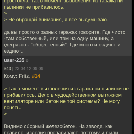
простояла. Так в момент вызволения из гаража ни
пылинки не прибавилось.
>
> Не обращай внимания, я всё выдумываю.
да вы просто о разных гаражах говорите. Где чисто
-там собственный, или там на одну машину, а
гдегрязно - "общестенный". Где много и ездиют и
ездиют..
user-235
»
#43 |
23.04.12 09:09
Кому: Fritz,
#14
> Так в момент вызволения из гаража ни пылинки не
прибавилось. Дело в чудодейственном вытяжном
вентиляторе или бетон не той системы? Не могу
понять.
>
Видимо сборный железобетон. На заводе, как
правило, изделия пропаривают, поэтому и пыли