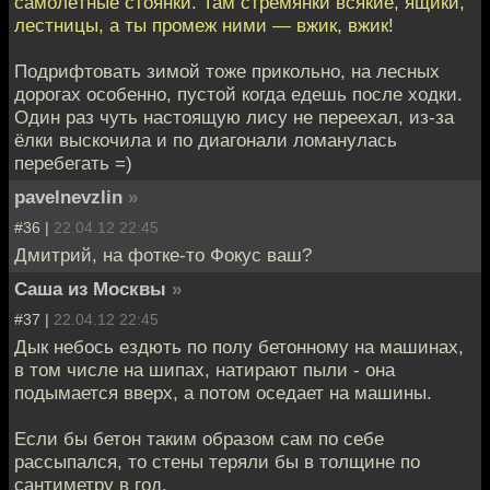
самолётные стоянки. Там стремянки всякие, ящики,
лестницы, а ты промеж ними — вжик, вжик!
Подрифтовать зимой тоже прикольно, на лесных
дорогах особенно, пустой когда едешь после ходки.
Один раз чуть настоящую лису не переехал, из-за
ёлки выскочила и по диагонали ломанулась
перебегать =)
pavelnevzlin
»
#36 |
22.04.12 22:45
Дмитрий, на фотке-то Фокус ваш?
Саша из Москвы
»
#37 |
22.04.12 22:45
Дык небось ездють по полу бетонному на машинах,
в том числе на шипах, натирают пыли - она
подымается вверх, а потом оседает на машины.
Если бы бетон таким образом сам по себе
рассыпался, то стены теряли бы в толщине по
сантиметру в год.