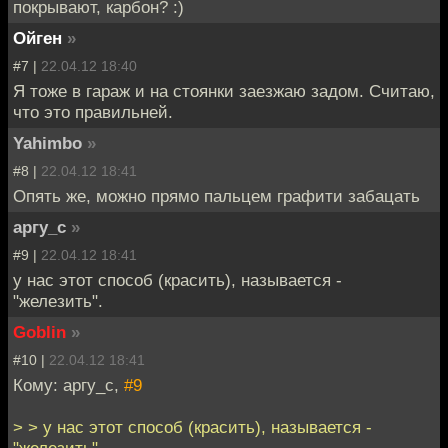
покрывают, карбон? :)
Ойген
»
#7 |
22.04.12 18:40
Я тоже в гараж и на стоянки заезжаю задом. Считаю,
что это правильней.
Yahimbo
»
#8 |
22.04.12 18:41
Опять же, можно прямо пальцем графити забацать
аргу_с
»
#9 |
22.04.12 18:41
у нас этот способ (красить), называется -
"железить".
Goblin
»
#10 |
22.04.12 18:41
Кому: аргу_с,
#9
> > у нас этот способ (красить), называется -