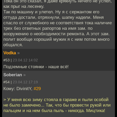
Тока он это сказал, я даже крякнуть ничего не успел,
как прыг на лесенку.
Так по машину и улетел. Ну я с сержантом его
оттуда достали, отряхнули, шапку надели. Меня
спасло от служебного не соответствия тока наличие
трех без ответных рапортов на имя зам. по
вооружению о необходимости ремонта. А этот зам.
полит вообще хороший мужик я с ним потом много
общался.
Vodka
»
#53 |
23.04.12 14:02
Подземные стоянки - наше всё!
Soberian
»
#54 |
23.04.12 17:19
Кому: DivinitY,
#29
> У меня всю зиму стояла в гараже и пыли особой
не было замечено... Так, что бы провести рукой или
пальцем и на нем была пыль - никогда. Мицтика!