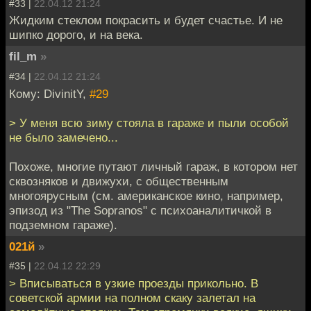
#33 |
22.04.12 21:24
Жидким стеклом покрасить и будет счастье. И не
шипко дорого, и на века.
fil_m
»
#34 |
22.04.12 21:24
Кому: DivinitY,
#29
> У меня всю зиму стояла в гараже и пыли особой
не было замечено...
Похоже, многие путают личный гараж, в котором нет
сквозняков и движухи, с общественным
многоярусным (см. американское кино, например,
эпизод из "The Sopranos" с психоаналитичкой в
подземном гараже).
021й
»
#35 |
22.04.12 22:29
> Вписываться в узкие проезды прикольно. В
советской армии на полном скаку залетал на