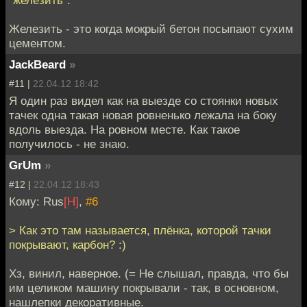
"железить".
Железить - это когда мокрый бетон посыпают сухим
цементом.
JackBeard
»
#11 |
22.04.12 18:42
Я один раз видел как на выезде со стоянки новых
тачек одна такая новая ровненько лежала на боку
вдоль выезда. На ровном месте. Как такое
получилось - не знаю.
GrUm
»
#12 |
22.04.12 18:43
Кому: Rus
[H]
,
#6
> Как это там называется, плёнка, которой тачки
покрывают, карбон? :)
Хз, винил, наверное. (= Не слышал, правда, что бы
им целиком машину покрывали - так, в основном,
нашлепки декоративные.