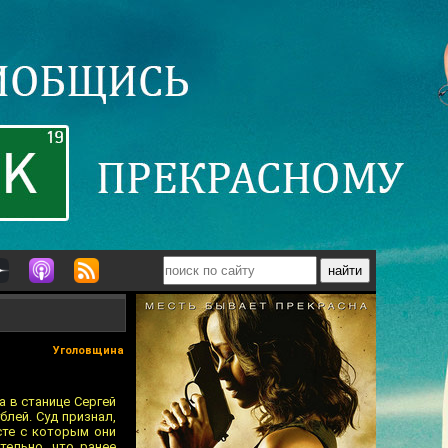
Уголовщина
а в станице Сергей
блей. Суд признал,
сте с которым они
тельно, что ранее