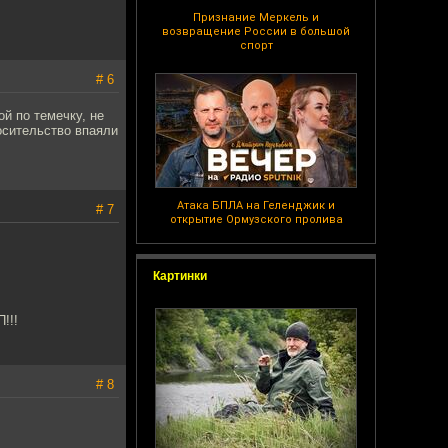
Признание Меркель и
возвращение России в большой
спорт
# 6
й по темечку, не
носительство впаяли
Атака БПЛА на Геленджик и
# 7
открытие Ормузского пролива
Картинки
!!!
# 8