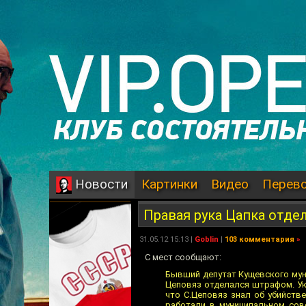
Картинки
Видео
Перев
Новости
Правая рука Цапка отд
31.05.12 15:13 |
Goblin
|
103 комментария
»
С мест сообщают:
Бывший депутат Кущевского муни
Цеповяз отделался штрафом. Укр
что С.Цеповяз знал об убийств
работали в муниципальном сов