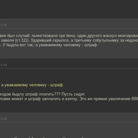
15:30
вне был случай: пьянствовали три бича, один другого жахнул монтировко
 завели (ст.111). Ударивший скрылся, а третьему собутыльнику за недо
о. У быдла вот так, а уважаемому человеку - штраф.
15:34
, а уважаемому человеку - штраф.
оходов быдлу штраф платить??? Пусть сидит.
овек может и штраф заплатить и взятку. Это же прямое увеличение ВВП
15:34