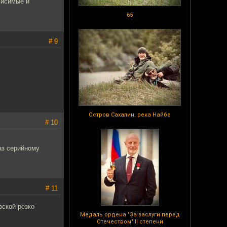
висимые и
65
# 9
Остров Сахалин, река Найба
# 10
аз серийному
# 11
вской резко
Медаль ордена "За заслуги перед
Отечеством" II степени