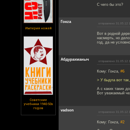
С чего бы это?
Гонzа
отправлено 31.05.12 
Империя ножей
Вот в родной дере
насмерть, но дело
год, да не условн
Абдурахманыч
отправлено 31.05.12 
Кому: Гонzа,
#6
> У быдла вот так
А с каких таких д
Вот уважаемый чел
Советские
учебники 1940-50х
годов
vadson
отправлено 31.05.12 
Кому: Гонzа,
#2