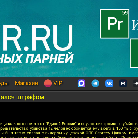
оды
Магазин
VIP
елался штрафом
ципального совета от "Единой России" и соучастник громкого убийств
ывательство убийства 12 человек обойдется ему всего в 150 тыс. ру
е и был тесно связан с лидером кущевской ОПГ Сергеем Цапком, вме
ете, однако не стал лишать бывшего единоросса свободы. Примеча