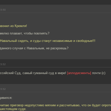
15:50
звонил из Кремля!
мелко плавает, чтобы повлиять?
 Навальный сидеть, и суды станут независимые и свободные!!!
 данного случая с Навальным, не раскроешь?
15:52
оссийский Суд, самый гуманный суд в мире!
[аплодисменты]
почти (с)
15:52
дивился:
считаю приговор недопустимо мягким и рассчитываю, что он будет опрот
ышестоящем суде.