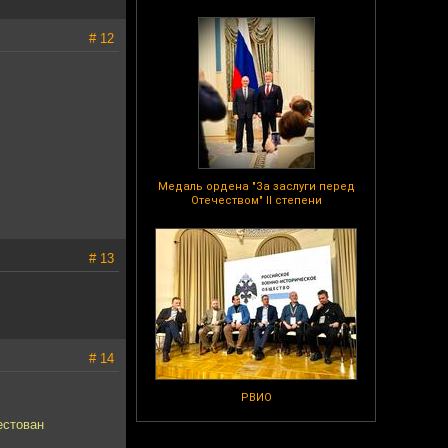
# 12
Медаль ордена "За заслуги перед
Отечеством" II степени
# 13
# 14
РВИО
естован