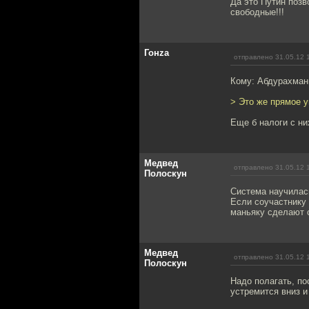
Да это Путин позв
свободные!!!
Гонzа
отправлено 31.05.12 
Кому: Абдурахма
> Это же прямое у
Еще б налоги с ни
Медвед
отправлено 31.05.12 
Полоскун
Система научилась
Если соучастнику
маньяку сделают с
Медвед
отправлено 31.05.12 
Полоскун
Надо полагать, по
устремится вниз и