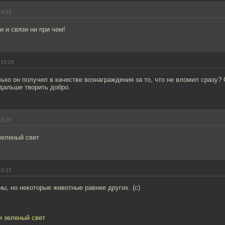
15:21
и и связи ни при чем!
 15:25
лько он получил в качестве вознаграждения за то, что не вломил сразу?
 дальше творить добро.
15:25
зеленый свет
15:27
ы, но некоторые животные равнее других. (с)
и зеленый свет