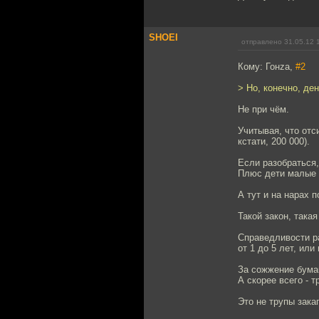
SHOEI
отправлено 31.05.12 
Кому: Гонzа,
#2
> Но, конечно, ден
Не при чём.
Учитывая, что отс
кстати, 200 000).
Если разобраться,
Плюс дети малые к
А тут и на нарах п
Такой закон, такая
Справедливости ра
от 1 до 5 лет, ил
За сожжение бумаг
А скорее всего - 
Это не трупы зака