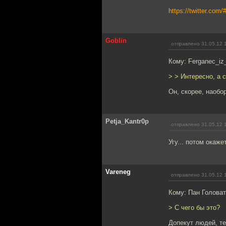
https://twitter.com
Goblin
отправлено 31.05.12 
Кому: Ferganec_iz_
> > Интересно, а 
Он, скорее, наобо
Petja_Kantr0p
отправлено 31.05.12 
Угу... потом окаж
Vareneg
отправлено 31.05.12 
Кому: Пан Голова
> С чего бы это?
Допекут людей, те