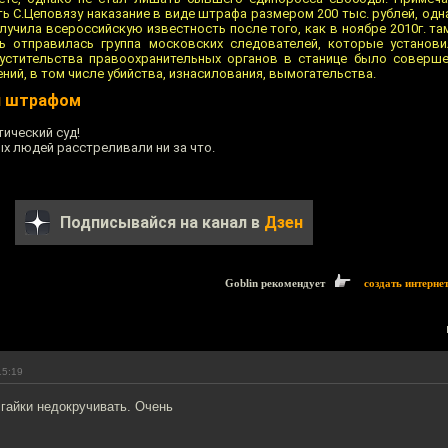
ь С.Цеповязу наказание в виде штрафа размером 200 тыс. рублей, одн
олучила всероссийскую известность после того, как в ноябре 2010г. 
нь отправилась группа московских следователей, которые установи
пустительства правоохранительных органов в станице было соверш
ний, в том числе убийства, изнасилования, вымогательства.
я штрафом
ический суд!
ых людей расстреливали ни за что.
Подписывайся на канал в
Дзен
Goblin рекомендует
создать интерне
15:19
 гайки недокручивать. Очень