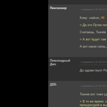
Пенсионер
отправлено 31.05.12 
Кому: vadson,
#8
> Да это Путин по
Считаешь, Ткачёв 
> А вот будет там
А вот какая связь
Лимонадный
отправлено 31.05.12 
Джо
Да здравствует Р
ДВБ
отправлено 31.05.12 
Ткачев вот тоже у
> В то же время, 
прокуратурой в в