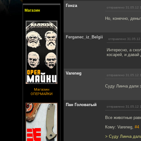
Гонzа
отправлено 31.05.12 
Магазин
Но, конечно, деньг
Ferganec_iz_Belgii
отправлено 31.05.12
Интересно, а ско
косарей, и давай
Vareneg
отправлено 31.05.12 
Суду Линча дали 
Магазин
ОПЕРМАЙКИ
Пан Головатый
отправлено 31.05.12 
Все животные равн
Кому: Vareneg,
#4
> Суду Линча дал