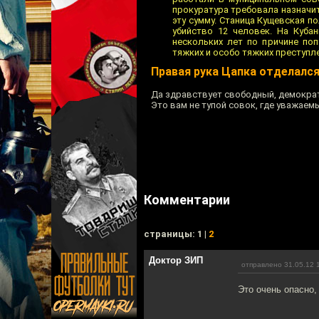
прокуратура требовала назначит
эту сумму. Станица Кущевская п
убийство 12 человек. На Куба
нескольких лет по причине по
тяжких и особо тяжких преступле
Правая рука Цапка отделалс
Да здравствует свободный, демократ
Это вам не тупой совок, где уважаем
Комментарии
cтраницы: 1 |
2
Доктор ЗИП
отправлено 31.05.12 
Это очень опасно,