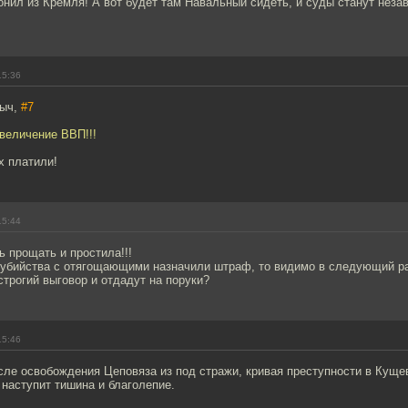
онил из Кремля! А вот будет там Навальный сидеть, и суды станут неза
15:36
ныч,
#7
величение ВВП!!!
х платили!
15:44
 прощать и простила!!!
 убийства с отягощающими назначили штраф, то видимо в следующий р
трогий выговор и отдадут на поруки?
15:46
сле освобождения Цеповяза из под стражи, кривая преступности в Куще
 наступит тишина и благолепие.