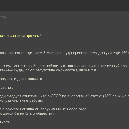
15:57
ьги и связи ни при чем!
идел он под следствием 8 месяцев, суд нарисовал ему до кучи ещё 150 
 то суд мог его вообще освободить от наказания, зачтя отсиженный срок
акие-нибудь, плюс отсутствие судимостей, явка и т.д.
осидел, и денег заплатит.
 статья.
ди следует отметить, что в СССР по аналогичной статье (189) санкция
и исправительные работы.
 о покупке бензина он получил бы не более года.
трудился бы на благо обществу.
пывать.