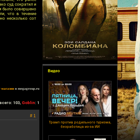
ако суд сократил и
там было совершено
ли, что в течение
ено несколько сот
Видео
т магазин
в megagroup.ru
всего: 103,
Goblin
: 1
# 1
Трамп против родильного туризма,
безработица из-за ИИ