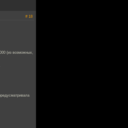
# 18
000 (из возможных,
.
 предусматривала