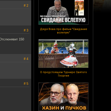
# 2
Дядя Вова про фильм "Свидание
# 3
вслепую"
 Отслюнявит 150
# 4
О предстоящем Турнире Святого
Георгия
# 5