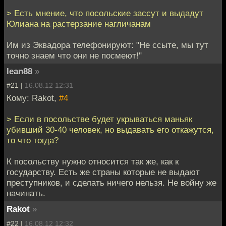
> Есть мнение, что посольские зассут и выдадут
Юлиана на растерзание нагличанам
Им из Эквадора телефонируют: "Не ссыте, мы тут
точно знаем что они не посмеют!"
lean88
»
#21 |
16.08.12 12:31
Кому: Rakot,
#4
> Если в посольстве будет укрываться маньяк
убивший 30-40 человек, но выдавать его откажутся,
то что тогда?
К посольству нужно относится так же, как к
государству. Есть же страны которые не выдают
преступников, и сделать ничего нельзя. Не войну же
начинать.
Rakot
»
#22 |
16.08.12 12:32