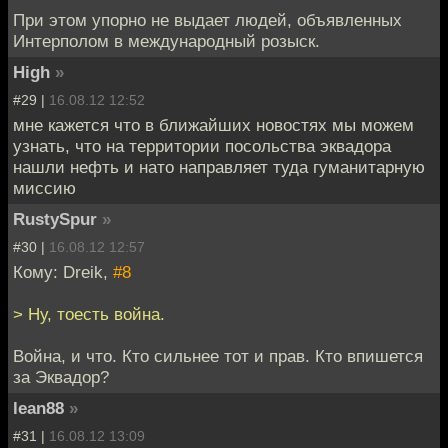
При этом упорно не выдает людей, объявленных
Интерполом в международный розыск.
High
»
#29 |
16.08.12 12:52
мне кажется что в ближайших новостях мы можем
узнать, что на территории посольства эквадора
нашли нефть и нато направляет туда гуманитарную
миссию
RustySpur
»
#30 |
16.08.12 12:57
Кому: Dreik,
#8
> Ну, тоесть война.
Война, и что. Кто сильнее тот и прав. Кто впишется
за Эквадор?
lean88
»
#31 |
16.08.12 13:09