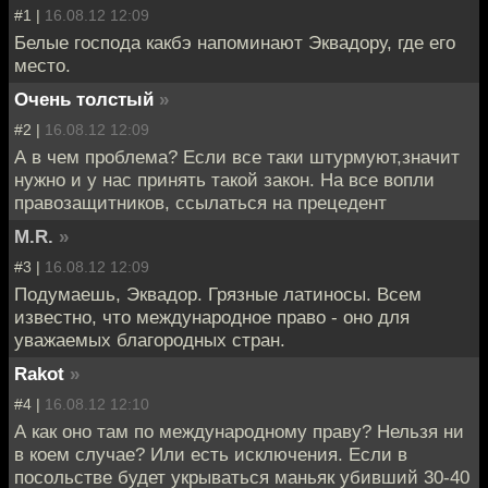
#1 |
16.08.12 12:09
Белые господа какбэ напоминают Эквадору, где его
место.
Очень толстый
»
#2 |
16.08.12 12:09
А в чем проблема? Если все таки штурмуют,значит
нужно и у нас принять такой закон. На все вопли
правозащитников, ссылаться на прецедент
M.R.
»
#3 |
16.08.12 12:09
Подумаешь, Эквадор. Грязные латиносы. Всем
известно, что международное право - оно для
уважаемых благородных стран.
Rakot
»
#4 |
16.08.12 12:10
А как оно там по международному праву? Нельзя ни
в коем случае? Или есть исключения. Если в
посольстве будет укрываться маньяк убивший 30-40