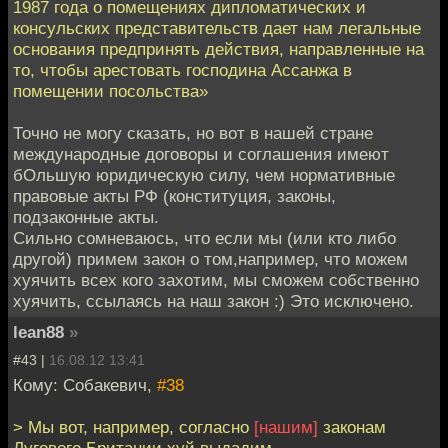
1987 года о помещениях дипломатических и
консульских представительств дает нам легальные
основания предпринять действия, направленные на
то, чтобы арестовать господина Ассанжа в
помещении посольства»
Точно не могу сказать, но вот в нашей стране
международные договоры и соглашения имеют
бОльшую юридическую силу, чем нормативные
правовые акты РФ (конституция, законы,
подзаконные акты.
Сильно сомневаюсь, что если мы (или кто либо
другой) примем закон о том,например, что можем
хуячить всех кого захотим, мы сможем собственно
хуячить, ссылаясь на наш закон :) Это исключено.
lean88
»
#43 |
16.08.12 13:41
Кому: Собакевич,
#38
> Мы вот, например, согласно
[нашим]
законам
Лугового Британии хуй выдадим.