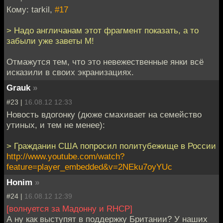
Кому: tarkil,
#17
> Надо англичанам этот фрагмент показать, а то
забыли уже заветы М!
Отмажутся тем, что это невежественные янки всё
исказили в своих экранизациях.
Grauk
»
#23 |
16.08.12 12:33
Новость вдогонку (дюже смахивает на семейство
утиных, и тем не менее):
> Гражданин США попросил политубежище в России
http://www.youtube.com/watch?
feature=player_embedded&v=2NEku7oyYUc
Honim
»
#24 |
16.08.12 12:39
[волнуется за Мадонну и RHCP]
А ну как выступят в поддержку Британии? У наших