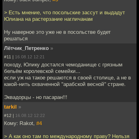
> Есть мнение, что посольские зассут и выдадут
Юлиана на растерзание нагличанам
Ну наверное это уже не в посольстве будет
решаться
Лётчик_Петренко
»
#11 |
16.08.12 12:21
походу, Юлику достался чемоданище с грязным
бельём королевской семейки...
если уж на такое решаются в своей столице, а не в
какой-нить охваченной "арабской весной" стране.
Эквадорцы - но пасаран!!!
tarkil
»
#12 |
16.08.12 12:22
Кому: Rakot,
#4
> А как оно там по международному праву? Нельзя