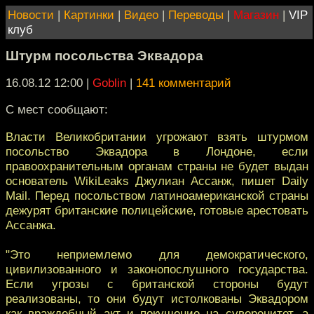
Новости
|
Картинки
|
Видео
|
Переводы
|
Магазин
|
VIP
клуб
Штурм посольства Эквадора
16.08.12 12:00
|
Goblin
|
141 комментарий
С мест сообщают:
Власти Великобритании угрожают взять штурмом
посольство Эквадора в Лондоне, если
правоохранительным органам страны не будет выдан
основатель WikiLeaks Джулиан Ассанж, пишет Daily
Mail. Перед посольством латиноамериканской страны
дежурят британские полицейские, готовые арестовать
Ассанжа.
"Это неприемлемо для демократического,
цивилизованного и законопослушного государства.
Если угрозы с британской стороны будут
реализованы, то они будут истолкованы Эквадором
как враждебный акт и покушение на суверенитет, а