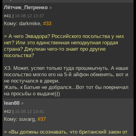
Лётчик_Петренко
»
#41 |
16.08.12 13:37
Кому: darkmike,
#33
> А чего Эквадора? Российского посольства у них
нет? Или это единственная неподкупная гордая
страна? Джулиан чего-то знает про другие
посольства?
ХЗ. Может, успел только туда прошмыгнуть. А наше
посольство могло его на 5-й айфон обменять, вот и
не постучался в двери.
Жаль, к Батьке не добрался...Вот тот бы поерничал
на просьбы о выдаче)))
lean88
»
#42 |
16.08.12 13:41
Кому: suvarg,
#37
> «Вы должны осознавать, что британский закон от