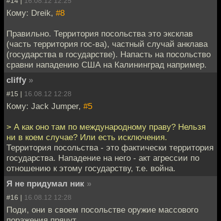
#14 |
16.08.12 12:25
Кому: Dreik,
#8
Правильно. Территория посольства это эксклав
(часть территория гос-ва), частный случай анклава
(государства в государстве). Напасть на посольство
сравни нападению США на Калининград например.
cliffy
»
#15 |
16.08.12 12:28
Кому: Jack Jumper,
#5
> А как оно там по международному праву? Нельзя
ни в коем случае? Или есть исключения.
Территория посольства - это фактически территория
государства. Нападение на него - акт агрессии по
отношению к этому государству, т.е. война.
Я не придумал ник
»
#16 |
16.08.12 12:28
Поди, они в своем посольстве оружие массового
поражения прячут.