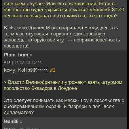
ни в коем случае? Или есть исключения. Если в
посольстве будет укрываться маньяк убивший 30-40
человек, но выдавать его откажутся, то что тогда?
В «Казино Рояле» М выговаривала Бонду, дескать,
ты мразь охуевшая, нарушил единственную
заповедь, которую все чтут — неприкосновенность
посольств!
Plum_bum
»
#13 |
16.08.12 12:23
Кому: KoHb9IK*****,
#1
> Власти Великобритании угрожают взять штурмом
посольство Эквадора в Лондоне
Это следует понимать как маски-шоу в посольстве с
обезвреживанием охраны и "мордой в пол" всех
дипломатов?
lean88
»