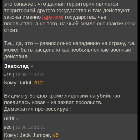
это означает, что данная территория является
территорией другого государства и там действуют
законы именно
[другого]
государства, чье
посольство, а не того, на чьей земле оно фактически
стоит.
Т.е., да, это -- равносильно нападению на страну, т.е.
может быть расценено как необъявленные военные
действия.
Завсклад
»
#19 |
16.08.12 12:31
Кому: tarkil,
#12
Видимо у бондов кроме лицензии на убийство
появилась новая - на захват посольств.
Демократия прогрессирует!
nl19
»
#20 |
16.08.12 12:31
Кому: Jack Jumper,
#5