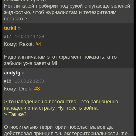
Нет ли какой пробирки под рукой с пугающе зеленой
жидкостью, чтоб журналистам и телезрителям
показать?
tarkil
»
#17 |
16.08.12 12:29
Кому: Rakot,
#4
Надо англичанам этот фрагмент показать, а то
забыли уже заветы М!
andytg
»
#18 |
16.08.12 12:30
Кому: Dreik,
#8
> то нападение на посольство - это равноценно
нападению на страну. Ну, тоесть война.
> Так же?
Относительно территории посольства всегда
действовал принцип т.н. экстерриториальности, т.е.