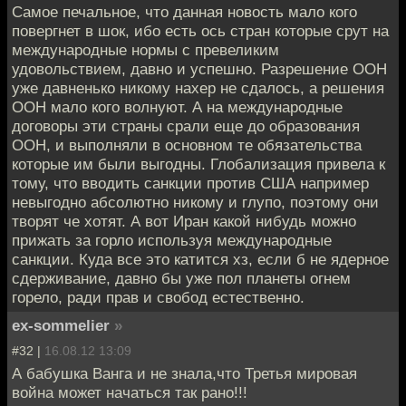
Самое печальное, что данная новость мало кого
повергнет в шок, ибо есть ось стран которые срут на
международные нормы с превеликим
удовольствием, давно и успешно. Разрешение ООН
уже давненько никому нахер не сдалось, а решения
ООН мало кого волнуют. А на международные
договоры эти страны срали еще до образования
ООН, и выполняли в основном те обязательства
которые им были выгодны. Глобализация привела к
тому, что вводить санкции против США например
невыгодно абсолютно никому и глупо, поэтому они
творят че хотят. А вот Иран какой нибудь можно
прижать за горло используя международные
санкции. Куда все это катится хз, если б не ядерное
сдерживание, давно бы уже пол планеты огнем
горело, ради прав и свобод естественно.
ex-sommelier
»
#32 |
16.08.12 13:09
А бабушка Ванга и не знала,что Третья мировая
война может начаться так рано!!!