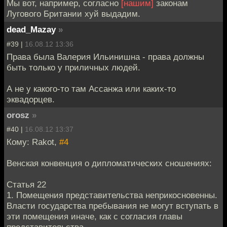
Мы вот, например, согласно
[нашим]
законам
Лугового Британии хуй выдадим.
dead_Mazay
»
#39 |
16.08.12 13:36
Права была Валерия Ильинишна - права должны
быть только у приличных людей.
А не у какого-то там Ассанжа или каких-то
эквадорцев.
orosz
»
#40 |
16.08.12 13:37
Кому: Rakot,
#4
Венская конвенция о дипломатических сношениях:
Статья 22
1. Помещения представительства неприкосновенны.
Власти государства пребывания не могут вступать в
эти помещения иначе, как с согласия главы
представительства.