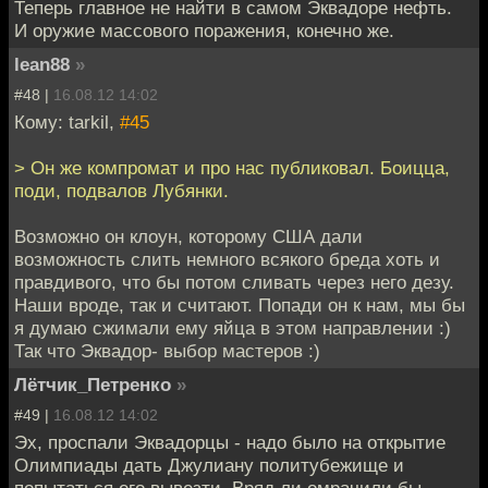
Теперь главное не найти в самом Эквадоре нефть.
И оружие массового поражения, конечно же.
lean88
»
#48 |
16.08.12 14:02
Кому: tarkil,
#45
> Он же компромат и про нас публиковал. Боицца,
поди, подвалов Лубянки.
Возможно он клоун, которому США дали
возможность слить немного всякого бреда хоть и
правдивого, что бы потом сливать через него дезу.
Наши вроде, так и считают. Попади он к нам, мы бы
я думаю сжимали ему яйца в этом направлении :)
Так что Эквадор- выбор мастеров :)
Лётчик_Петренко
»
#49 |
16.08.12 14:02
Эх, проспали Эквадорцы - надо было на открытие
Олимпиады дать Джулиану политубежище и