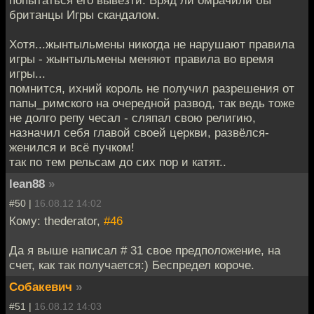
попытаться его вывезти. Вряд ли омрачили бы
британцы Игры скандалом.
Хотя...жынтыльмены никогда не нарушают правила
игры - жынтыльмены меняют правила во время
игры...
помнится, ихний король не получил разрешения от
папы_римского на очередной развод, так ведь тоже
не долго репу чесал - сляпал свою религию,
назначил себя главой своей церкви, развёлся-
женился и всё пучком!
так по тем рельсам до сих пор и катят..
lean88
»
#50 |
16.08.12 14:02
Кому: thederator,
#46
Да я выше написал # 31 свое предположение, на
счет, как так получается:) Беспредел короче.
Собакевич
»
#51 |
16.08.12 14:03