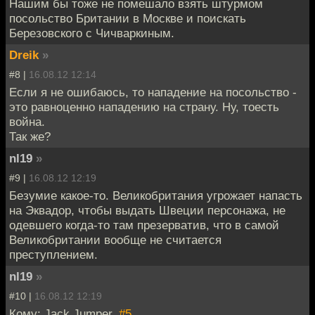
Нашим бы тоже не помешало взять штурмом
посольство Британии в Москве и поискать
Березовского с Чичваркиным.
Dreik
»
#8 |
16.08.12 12:14
Если я не ошибаюсь, то нападение на посольство -
это равноценно нападению на страну. Ну, тоесть
война.
Так же?
nl19
»
#9 |
16.08.12 12:19
Безумие какое-то. Великобритания угрожает напасть
на Эквадор, чтобы выдать Швеции персонажа, не
одевшего когда-то там презерватив, что в самой
Великобритании вообще не считается
преступлением.
nl19
»
#10 |
16.08.12 12:19
Кому: Jack Jumper,
#5