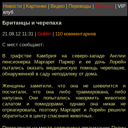
Новости
|
Картинки
|
Видео
|
Переводы
|
Магазин
|
VIP
клуб
Британцы и черепаха
21.08.12 11:31
|
Goblin
|
110 комментариев
С мест сообщают:
В графстве Камбрия на северо-западе Англии
пенсионерка Маргарет Паркер и ее дочь Лорейн
пытались оказать медицинскую помощь черепашке,
обнаруженной в саду неподалеку от дома.
Женщины заметили, что она не шевелится и
посчитали, что она либо травмирована, либо
напугана. Они попытались накормить животное
салатом и помидорами, однако она никак не
отреагировала, поэтому Маргарет и Лорейн решили
обратиться в центр спасения животных.
Приехавшая на место сотрудница организации Полин