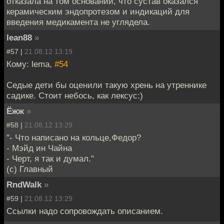
отказала на том основании, что сустав оказался
керамическим эндопротезом и индикаций для
введения медикамента не углядела.
lean88
»
#57 |
21.08.12 13:19
Кому: lema,
#54
Седые дети бы оценили такую хрень на утреннике
садике. Стоит небось, как лексус:)
Ёжж
»
#58 |
21.08.12 13:29
"- Что написано на кольце,Федор?
- Мэйд ин Чайна
- Черт, я так и думал."
(с) Главный
RndWalk
»
#59 |
21.08.12 13:29
Ссылки надо сопровождать описанием.