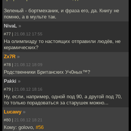
Зеленый - бортмеханик, и фраза его, да. Книгу не
помню, а в мульте так.
NivaL
»
#77 |
21.08.12 17:55
На олимпиаду то настоящих отправили людёв, не
керамических?
Zx7R
»
#78 |
21.08.12 18:09
Родственники Британских Уч0ных™?
Pakki
»
#79 |
21.08.12 18:16
Ну, если, например, одной под 90, а другой под 70,
то только порадоваться за старушек можно...
Lucawy
»
#80 |
21.08.12 18:21
Кому: golovo,
#56