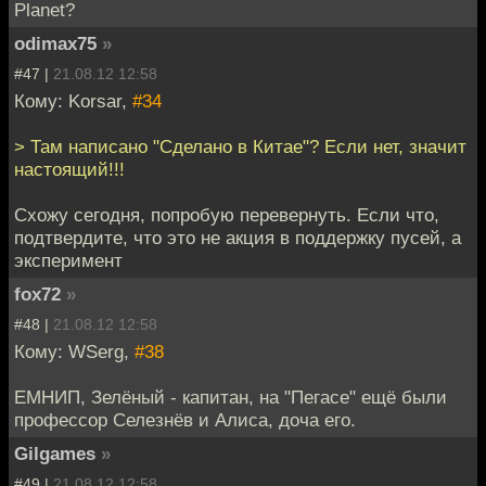
Planet?
odimax75
»
#47 |
21.08.12 12:58
Кому: Korsar,
#34
> Там написано "Сделано в Китае"? Если нет, значит
настоящий!!!
Схожу сегодня, попробую перевернуть. Если что,
подтвердите, что это не акция в поддержку пусей, а
эксперимент
fox72
»
#48 |
21.08.12 12:58
Кому: WSerg,
#38
ЕМНИП, Зелёный - капитан, на "Пегасе" ещё были
профессор Селезнёв и Алиса, доча его.
Gilgames
»
#49 |
21.08.12 12:58