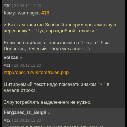
#30 |
21.08.12 12:20
Кому: warmoger,
#16
> Как там капитан Зелёный говорил про алмазную
черепашку? - "Чудо враждебной техники!"
Если не ошибаюсь, капитаном на "Пегасе" был
Полосков, Зеленый - бортмеханник.. :)
volkas
»
#31 |
21.08.12 12:20
http://oper.ru/visitors/rules.php
Цитируемый текст надо помечать знаком "
>
" в
начале строки.
Злоупотреблять выделением не нужно.
Ferganec_iz_Belgii
»
#32 |
21.08.12 12:20