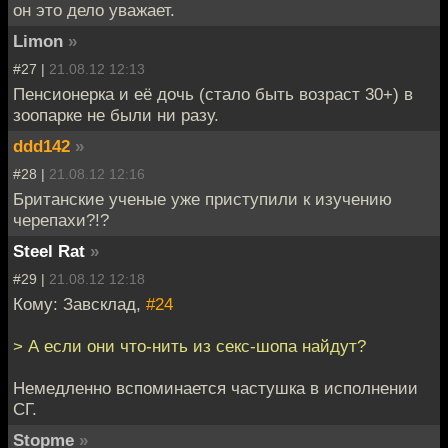
он это дело уважает.
Limon
»
#27 |
21.08.12 12:13
Пенсионерка и её дочь (стало быть возраст 30+) в
зоопарке не были ни разу.
ddd142
»
#28 |
21.08.12 12:16
Британские ученые уже приступили к изучению
черепахи?!?
Steel Rat
»
#29 |
21.08.12 12:18
Кому: Завсклад,
#24
> А если они что-нить из секс-шопа найдут?
Немедленно вспоминается частушка в исполнении
СГ.
Stopme
»