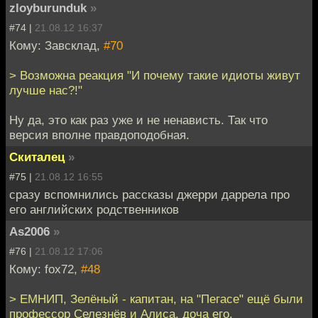
zloyburunduk
»
#74 |
21.08.12 16:37
Кому: Завсклад,
#70
> Возможна реакция "И почему такие идиоты живут
лучше нас?!"
Ну да, это как раз уже и не ненависть. Так что
версия вполне правдоподобная.
Скиталец
»
#75 |
21.08.12 16:55
сразу вспомнились рассказы джерри даррела про
его английских родственников
As2006
»
#76 |
21.08.12 17:06
Кому: fox72,
#48
> ЕМНИП, Зелёный - капитан, на "Пегасе" ещё были
профессор Селезнёв и Алиса, доча его.