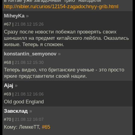
в Китае уже загадочный "гриб" находили
http://nibler.ru/curios/12154-zagadochnyy-grib.html
MiheyKa
»
#67 |
21.08.12 15:26
Сразу после новости побежал проверять своих
шиншилл на предмет китайского лейбла. Оказались
живые. Теперь я спокоен.
konstantin_semyonov
»
#68 |
21.08.12 15:30
Теперь видно, что британские ученые - это просто
яркие представители своей нации.
Ajaj
»
#69 |
21.08.12 16:06
Old good England
Завсклад
»
#70 |
21.08.12 16:07
Кому: ЛемкеТТ,
#65