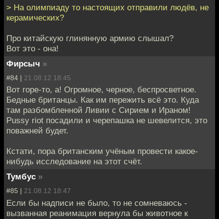
> На олимпиаду то настоящих отправили людёв, не
керамических?
Про китайскую глинянную армию слышал?
Вот это - она!
Фирсыч
»
#84 |
21.08.12 18:45
Вот горе-то, а! Огромное, черное, беспросветное.
Бедные британцы. Как им пережить всё это. Куда
там разбомбленной Ливии с Сирием и Ираном!
Pussy riot посадили и черепашка не шевелится, это
поважней будет.
Кстати, пора британским учёным провести какое-
нибудь исследование на этот счёт.
Тумбус
»
#85 |
21.08.12 18:47
Если бы надписи не было, то не сомневаюсь -
вызванная реанимация вернула бы животное к