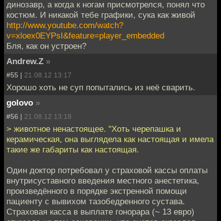
динозавр, а когда к ногам присмотрелся, понял что
костюм. И никакой тебе графики, сука как живой
http://www.youtube.com/watch?
v=xloex0EYPsI&feature=player_embedded
Бля, как он устроен?
Andrew.Z
»
#55 |
21.08.12 13:17
Хорошо хоть не суп попытались из неё сварить.
golovo
»
#56 |
21.08.12 13:18
> животное ненастоящее. "Хоть черепашка и
керамическая, она выглядела как настоящая и имела
такие же габариты как настоящая.
Один доктор потребовал у страховой кассы оплаты
внутрисуставного введения местного анестетика,
произведённого в порядке экстренной помощи
пациенту с вывихом тазобедренного сустава.
Страховая касса в выплате гонорара (~ 13 евро)