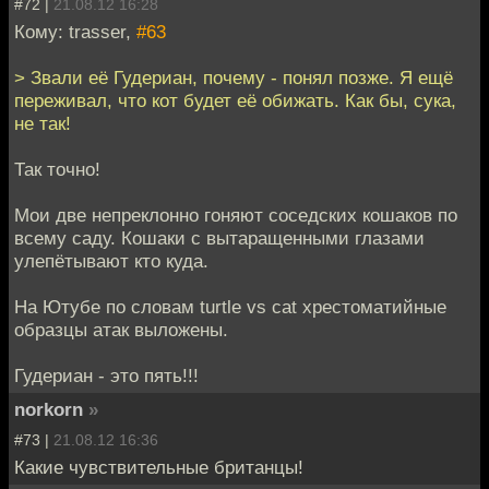
#72 |
21.08.12 16:28
Кому: trasser,
#63
> Звали её Гудериан, почему - понял позже. Я ещё
переживал, что кот будет её обижать. Как бы, сука,
не так!
Так точно!
Мои две непреклонно гоняют соседских кошаков по
всему саду. Кошаки с вытаращенными глазами
улепётывают кто куда.
На Ютубе по словам turtle vs cat хрестоматийные
образцы атак выложены.
Гудериан - это пять!!!
norkorn
»
#73 |
21.08.12 16:36
Какие чувствительные британцы!