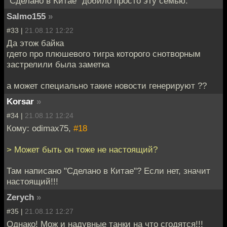
"Сделано в Китае" добило просто эту семью.
Salmo155
»
#33 |
21.08.12 12:22
Да этож байка
гдето про плюшевого тигра которого снотворным
застрелили была заметка
а может специально такие новости генерируют ??
Korsar
»
#34 |
21.08.12 12:24
Кому: odimax75,
#18
> Может быть он тоже не настоящий?
Там написано "Сделано в Китае"? Если нет, значит
настоящий!!!
Zerych
»
#35 |
21.08.12 12:27
Однако! Мож и надувные танки на что сгодятся!!!