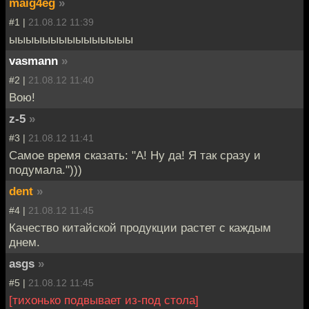
maig4eg
»
#1 |
21.08.12 11:39
ыыыыыыыыыыыыыыы
vasmann
»
#2 |
21.08.12 11:40
Вою!
z-5
»
#3 |
21.08.12 11:41
Самое время сказать: "А! Ну да! Я так сразу и
подумала.")))
dent
»
#4 |
21.08.12 11:45
Качество китайской продукции растет с каждым
днем.
asgs
»
#5 |
21.08.12 11:45
[тихонько подвывает из-под стола]