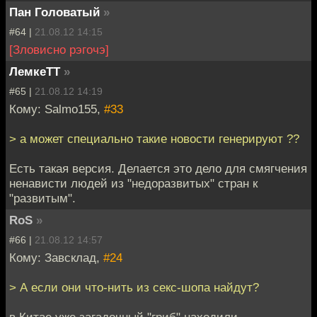
Пан Головатый
»
#64 |
21.08.12 14:15
[Зловисно рэгочэ]
ЛемкеТТ
»
#65 |
21.08.12 14:19
Кому: Salmo155,
#33
> а может специально такие новости генерируют ??
Есть такая версия. Делается это дело для смягчения
ненависти людей из "недоразвитых" стран к
"развитым".
RoS
»
#66 |
21.08.12 14:57
Кому: Завсклад,
#24
> А если они что-нить из секс-шопа найдут?