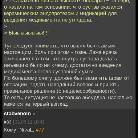
> > Страховая касса в выплате гонорара (~ 13 евро)
отказала на том основании, что сустав оказался
керамическим эндопротезом и индикаций для
введения медикамента не углядела.
>
> Ыыыыыыыыы!!!!
Тут следует понимать, что вывих был самым
настоящим, боль при этом - тоже. Лажа врача
заключается в том, что внутрь сустава делать
инъекцию было ни к чему, достаточно введения
медикамента около суставной сумки.
По большому счету, должен был заметить шрам от
операции, задать наводящий вопрос и принять
правильное решение (о нецелесообразности).
То есть, ситуация не настолько абсурдна, насколько
кажется на первый взгляд.
stabvenom
»
#83 |
21.08.12 18:42
Кому: NivaL,
#77