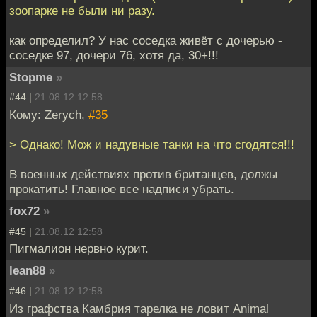
зоопарке не были ни разу.
как определил? У нас соседка живёт с дочерью -
соседке 97, дочери 76, хотя да, 30+!!!
Stopme
»
#44 |
21.08.12 12:58
Кому: Zerych,
#35
> Однако! Мож и надувные танки на что сгодятся!!!
В военных действиях против британцев, должы
прокатить! Главное все надписи убрать.
fox72
»
#45 |
21.08.12 12:58
Пигмалион нервно курит.
lean88
»
#46 |
21.08.12 12:58
Из графства Камбрия тарелка не ловит Animal