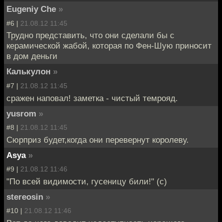
Eugeniy Che
»
#6 |
21.08.12 11:45
Трудно представить, что они сделали бы с
керамической жабой, которая по Фен-Шую приносит
в дом деньги
Калькулон
»
#7 |
21.08.12 11:45
сражен наповал! заметка - чистый темрояд.
yusrom
»
#8 |
21.08.12 11:45
Сюрприз будет,когда они перевернут королеву.
Asya
»
#9 |
21.08.12 11:46
"По всей видимости, гусеницу били!" (с)
stereosin
»
#10 |
21.08.12 11:46