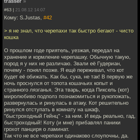
trasser
»
#63 |
21.08.12 14:07
Кому: S.Justas,
#42
> я не знал, что черепахи так быстро бегают - чисто
кошка
О прошлом годе приятель, уезжая, передал на
хранение и кормление черепашку. Обычную такую,
пород я у них не различаю. Звали её Гудериан,
почему - понял позже. Я ещё переживал, что кот
будет её обижать. Как бы, сука, не так! В первую же
ночь проснулся от топота кошачьих копыт и
странного лязганья. Эта тварь, когда Пиксель (кот)
миролюбиво подполз познакомиться и рукопожать,
развернулась и ринулась в атаку. Кот решительно
ринулся отступать в комнату на шкаф,
"быстроходный Гейнц" - за ним. И ведь реально, гад,
быстроходный! Коту (и мне) прибавлял паники
грохот панциря о ламинат.
Так что не все черепахи одинаково слоупочны, да.