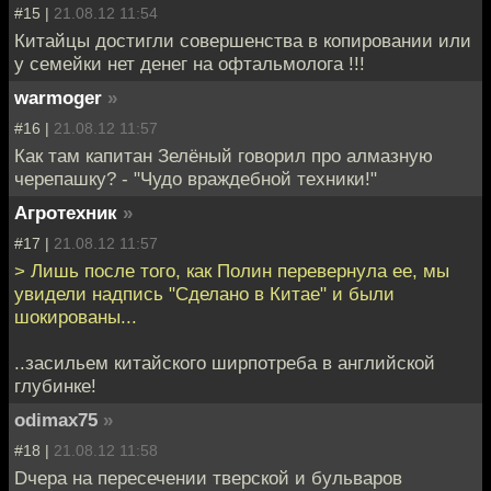
#15 |
21.08.12 11:54
Китайцы достигли совершенства в копировании или
у семейки нет денег на офтальмолога !!!
warmoger
»
#16 |
21.08.12 11:57
Как там капитан Зелёный говорил про алмазную
черепашку? - "Чудо враждебной техники!"
Агротехник
»
#17 |
21.08.12 11:57
> Лишь после того, как Полин перевернула ее, мы
увидели надпись "Сделано в Китае" и были
шокированы...
..засильем китайского ширпотреба в английской
глубинке!
odimax75
»
#18 |
21.08.12 11:58
Dчера на пересечении тверской и бульваров