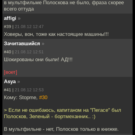
в мультфильме Полоскова не было, фраза скорее
всего оттуда
affigi
»
#39 |
21.08.12 12:47
Ховеры, вон, тоже как настоящие машины!!!
Зачитавшийся
»
#40 |
21.08.12 12:51
Шокированы они были! АД!!!
[воет]
Asya
»
#41 |
21.08.12 12:53
Кому: Stopme,
#30
> Если не ошибаюсь, капитаном на "Пегасе" был
Полосков, Зеленый - бортмеханник.. :)
В мультфильне - нет, Полосков только в книжке.