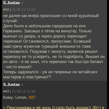
S.Justas
»
#42 |
21.08.12 12:53
не далее как вчера произошел со мной курьёзный
случай:
Дело было в небольшом городишке на юге
Германии. Заезжал к тётке на минутку. Только
выехал со двора, а через дорогу переходит
черепаха! Остановился, пропускаю. Ехавший
навстречу мужичок турецкой внешности тоже
остановился. Подумав с минуту, мужичок решил
черепаху не то ускорить, не то подобрать. Вышел он
из авто - я не знал, что черепахи так быстро бегают
- чисто кошка!!
Теперь задумался - уж не творенье ли китайских
мастеров я повстречал!?
S.Justas
»
#43 |
21.08.12 12:56
Кому: Limon,
#27
> Пенсионерка и её дочь (стало быть возраст 30+) в