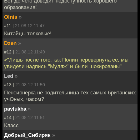
Вот до чего доводит недоступность хорошего
образования!
Olnis
»
#11 |
21.08.12 11:47
Китайцы толковые!
Dzen
»
#12 |
21.08.12 11:49
>"Лишь после того, как Полин перевернула ее, мы
увидели надпись "Муляж" и были шокированы"
Led
»
#13 |
21.08.12 11:50
Пенсионерка не родительница тех самых британских
учОных, часом?
pavlukha
»
#14 |
21.08.12 11:51
Класс
Добрый_Сибиряк
»