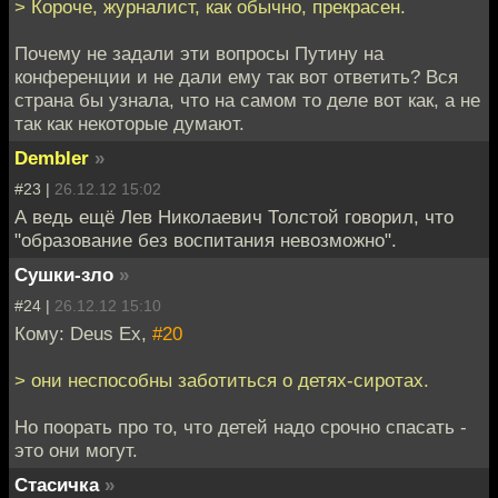
> Короче, журналист, как обычно, прекрасен.
Почему не задали эти вопросы Путину на
конференции и не дали ему так вот ответить? Вся
страна бы узнала, что на самом то деле вот как, а не
так как некоторые думают.
Dembler
»
#23 |
26.12.12 15:02
А ведь ещё Лев Николаевич Толстой говорил, что
"образование без воспитания невозможно".
Сушки-зло
»
#24 |
26.12.12 15:10
Кому: Deus Ex,
#20
> они неспособны заботиться о детях-сиротах.
Но поорать про то, что детей надо срочно спасать -
это они могут.
Стасичка
»