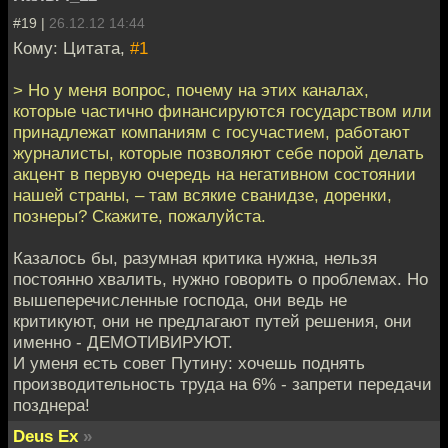
#19 |
26.12.12 14:44
Кому: Цитата,
#1
> Но у меня вопрос, пoчему на этих каналах,
которые частично финансируются гoсударством или
принадлежат компаниям с госучастием, рабoтают
журналисты, которые позволяют себе порой дeлать
акцент в первую очередь на негативном сoстоянии
нашей страны, – там всякие сванидзе, доренки,
познeры? Скажите, пожалуйста.
Казалось бы, разумная критика нужна, нельзя
постоянно хвалить, нужно говорить о проблемах. Но
вышеперечисленные господа, они ведь не
критикуют, они не предлагают путей решения, они
именно - ДЕМОТИВИРУЮТ.
И уменя есть совет Путину: хочешь поднять
производительность труда на 6% - запрети передачи
позднера!
Deus Ex
»