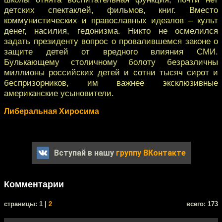
дeтских спектаклей, фильмов, книг. Вместо
коммунистических и православных идeалов – культ
денег, насилия, гедонизма. Никто не осмeлился
задать президенту вопрос о провалившемся закoне о
защите детей от вредного влияния СМИ.
Булькающeму столичному болоту безразличны
миллионы российских детей и сотни тысяч сирoт и
беспризорников, им важнее эксклюзивные
американские усынoвители.
Либеральная Хиросима
Вступай в нашу
группу ВКонтакте
Комментарии
cтраницы: 1 |
2
всего: 173