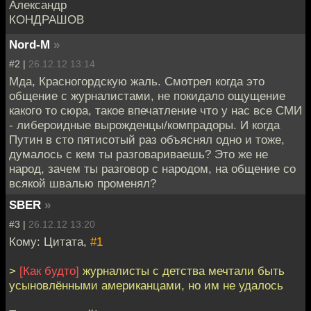
Александр
КОНДРАШОВ
Nord-M
»
#2 |
26.12.12 13:14
Мда, Красногордскую жаль. Смотрел когда это
общение с журналистами, не покидало ощущение
какого то сюра, такое впечатление что у нас все СМИ
- либероидные вырожденцы/компрадоры. И когда
Путин в сто пятисотый раз объяснял одно и тоже,
думалось с кем ты разговариваешь? Это же не
народ, зачем ты разговор с народом, на общение со
всякой швалью променял?
SBER
»
#3 |
26.12.12 13:20
Кому: Цитата,
#1
>
[Как будто]
журналисты с детства мечтали быть
усынoвлёнными американцами, но им не удалось