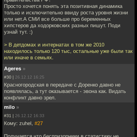
Просто хочется понять эта позитивная динамика
только и исключительно ввиду роста уровня жизни
или нет.А СМИ все больше про беременных
хипстеров да ходорковских разных пишут. Поди
узнай тут. :)
> В детдомах и интернатах в том же 2010
находилось только 120 тыс, остальные уже были так
или иначе в семьях.
Ageres
»
#30 |
26.12.12 16:25
Красногородская в передаче с Доренко давно не
появлялась, а тут оказывается - эвона как. Видать
конфликт давно зрел.
milo
»
#31 |
26.12.12 16:33
Кому: zuhel,
#27
Получается что беспризорники в статистику не