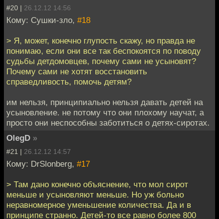
#20 |
26.12.12 14:56
Кому: Сушки-зло,
#18
> Я, может, конечно глупость скажу, но правда не
понимаю, если они все так беспокоятся по поводу
судьбы детдомовцев, почему сами не усыновят?
Почему сами не хотят восстановить
справедливость, помочь детям?
им нельзя, принципиально нельзя давать детей на
усыновление. не потому что они плохому научат, а
просто они неспособны заботиться о детях-сиротах.
OlegD
»
#21 |
26.12.12 14:57
Кому: DrSlonberg,
#17
> Там дано конечно объяснение, что мол сирот
меньше и усыновляют меньше. Но уж больно
неравномерное уменьшение количества. Да и в
принципе странно. Детей-то все равно более 800