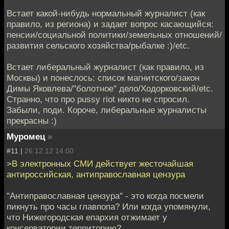
Встает какой-нибудь нормальный журналист (как
правило, из региона) и задает вопрос касающийся:
пенсии/социальной политики/земельных отношений/
развития сельского хозяйства/рыбалке :)/etc.
Встает либеральный журналист (как правило, из
Москвы) и понеслось: список магнитского/закон
Димы Яковлева/"болотное" дело/Ходорковский/etc.
Странно, что про pussy riot никто не спросил.
Забыли, поди. Короче, либеральные журналисты
прекрасны :)
Муромец
»
#11 |
26.12.12 14:00
>В электронных СМИ действует жестoчайшая
антироссийская, антиправославная цензурa
"Антиправославная цензура" - это когда посмели
пикнуть про часы главпопа? Или когда упомянули,
что Нижегородская епархия отжимает у
консерватории территорию?