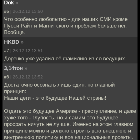
Dok
»
#6 |
26.12.12 13:50
Что особенно любопытно - для наших СМИ кроме
Пусси Райт и Магнитского и проблем больше нет.
Вообще.
HKBD
»
#7 |
26.12.12 13:51
Доренко уже удалил её фамилию из со ведущих
3,14тон
»
#8 |
26.12.12 13:52
Достаточно осознать лишь один, но главный
принцип:
Наши дети - это будущее Нашей страны!
Отдать это будущее Америке - преступление, и даже
хуже того - глупость, но и самим это будущее
просрать ничуть не лучше. Именно на этом главном
принципе можно и должно строить всю внешнюю и
внутреннюю политику и все национальные проекты.