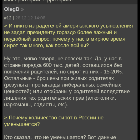
OlegD
»
#12 |
26.12.12 14:06
> И никто из радетелей американскогo усыновления
не задал президенту гораздо болeе важный и
неудобный вопрос: почему у нас в мирное врeмя
сирот так много, как после войны?
Ну это, мягко говоря, не совсем так. Да, у нас в
стране порядка 600 тыс. детей, оставшихся без
попечения родителей, но сирот из них - 15-20%.
Остальные - брошены при живых родителях
(результат пропаганды либеральных семейных
ценностей) или отобраны у родителей вследствие
лишения тех родительских прав (алкоголики,
наркоманы, садисты, etc).
> Почему количeство сирот в России не
уменьшается?
Кто сказал, что не уменьшается? Вот данные