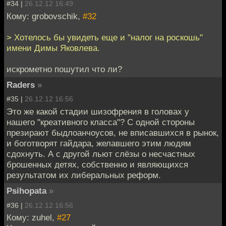
#34 |
26.12.12 16:49
Кому: grobovschik,
#32
> Хотелось бы увидеть еще и "налог на роскошь"
имени Димы Яковлева.
искрометно пошутил что ли?
Raders
»
#35 |
26.12.12 16:56
Это же какой стадии шизофрения в головах у
нашего "креативного класса"? С одной стороны
презирают быдлоанчоусов, не вписавшихся в рынок,
и боготворят гайдара, желавшего этим людям
сдохнуть. А с другой льют слёзы о несчастных
брошенных детях, собственно и являющихся
результатом их либеральных реформ.
Psihopata
»
#36 |
26.12.12 16:56
Кому: zuhel,
#27