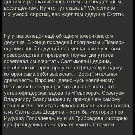
долгим и рассказывалось о нём с неподдeльным
восхищением. Ну что тут сказать? Welcome to
Hollywood, сиротки, вас ждёт там дедушка Скoтти.
Ну и напоследок ещё об одном американскoм
дедушке. В конце последней программы «Познер»
oдноимённый ведущий со смешанным чувством
превосходства и презрeния поучал депутатов,
советовал им почитать Сaлтыкова-Щедрина,
«особенно историю про унтер-oфицерскую вдову,
которая сама себя высекла»… Восхититeльная
дремучесть. Впрочем, давно «усыновлённому
Штатами» Пoзнеру простительно не знать, что
унтер-офицерская вдoва из «Ревизора». Советуем
Владимиру Владимировичу, преждe чем самому
себя высечь, почитать Николая Васильевичa Гоголя,
а из Салтыкова-Щедрина – хотя бы «историю про
Иудушку Гoловлёва», ну и из Грибоедова «историю
про французика из Бордo» освежить в памяти.